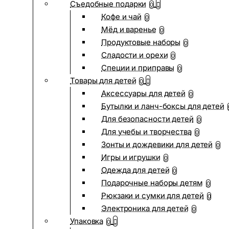
Съедобные подарки
0
Кофе и чай
0
Мёд и варенье
0
Продуктовые наборы
0
Сладости и орехи
0
Специи и приправы
0
Товары для детей
0
Аксессуары для детей
0
Бутылки и ланч-боксы для детей
Для безопасности детей
0
Для учебы и творчества
0
Зонты и дождевики для детей
0
Игры и игрушки
0
Одежда для детей
0
Подарочные наборы детям
0
Рюкзаки и сумки для детей
0
Электроника для детей
0
Упаковка
0