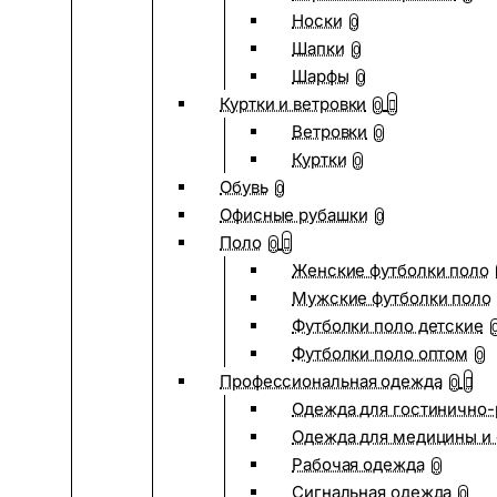
Носки
0
Шапки
0
Шарфы
0
Куртки и ветровки
0
Ветровки
0
Куртки
0
Обувь
0
Офисные рубашки
0
Поло
0
Женские футболки поло
Мужские футболки поло
Футболки поло детские
Футболки поло оптом
0
Профессиональная одежда
0
Одежда для гостинично
Одежда для медицины и 
Рабочая одежда
0
Сигнальная одежда
0