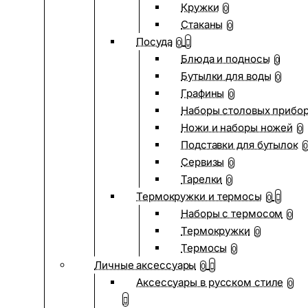
Кружки
0
Стаканы
0
Посуда
0
Блюда и подносы
0
Бутылки для воды
0
Графины
0
Наборы столовых прибо
Ножи и наборы ножей
0
Подставки для бутылок
0
Сервизы
0
Тарелки
0
Термокружки и термосы
0
Наборы с термосом
0
Термокружки
0
Термосы
0
Личные аксессуары
0
Аксессуары в русском стиле
0