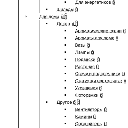
Для энергетиков
0
Шильды
0
Для дома
0
Декор
0
Ароматические свечи
0
Ароматы для дома
0
Вазы
0
Лампы
0
Подвески
0
Растения
0
Свечи и подсвечники
0
Статуэтки настольные
0
Украшения
0
Фоторамки
0
Другое
0
Вентиляторы
0
Камины
0
Органайзеры
0