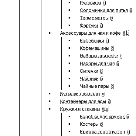
Рукавицы
0
Соломинки для питья
0
Термометры
0
Фартуки
0
Аксессуары для чая и кофе
0
Кофейники
0
Кофемашины
0
Наборы для кофе
0
Наборы для чая
0
Ситечки
0
Чайники
0
Чайные пары
0
Бутылки для воды
0
Контейнеры для еды
0
Кружки и стаканы
0
Коробки для кружек
0
Костеры
0
Кружка конструктор
0