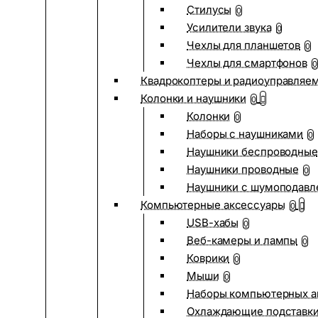
Стилусы
0
Усилители звука
0
Чехлы для планшетов
0
Чехлы для смартфонов
0
Квадрокоптеры и радиоуправляе
Колонки и наушники
0
Колонки
0
Наборы с наушниками
0
Наушники беспроводные
Наушники проводные
0
Наушники с шумоподав
Компьютерные аксессуары
0
USB-хабы
0
Веб-камеры и лампы
0
Коврики
0
Мыши
0
Наборы компьютерных а
Охлаждающие подставк