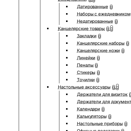
Датированные
0
Наборы с ежедневником
Недатированные
0
Канцелярские товары
0
Закладки
0
Канцелярские наборы
0
Канцелярские ножи
0
Линейки
0
Пеналы
0
Стикеры
0
Точилки
0
Настольные аксессуары
0
Держатели для визиток
Держатели для докумен
Календари
0
Калькуляторы
0
Настольные приборы
0
Офисные подставки