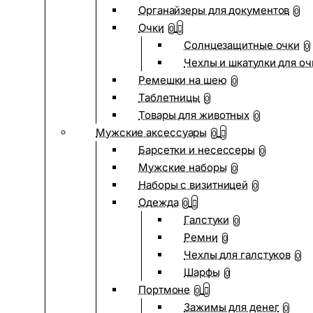
Органайзеры для документов
0
Очки
0
Солнцезащитные очки
0
Чехлы и шкатулки для оч
Ремешки на шею
0
Таблетницы
0
Товары для животных
0
Мужские аксессуары
0
Барсетки и несессеры
0
Мужские наборы
0
Наборы с визитницей
0
Одежда
0
Галстуки
0
Ремни
0
Чехлы для галстуков
0
Шарфы
0
Портмоне
0
Зажимы для денег
0