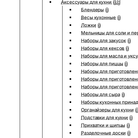
Аксессуары для кухни
0
Блендеры
0
Весы кухонные
0
Ложки
0
Мельницы для соли и пе
Наборы для закусок
0
Наборы для кексов
0
Наборы для масла и укс
Наборы для пиццы
0
Наборы для приготовлен
Наборы для приготовлен
Наборы для приготовлен
Наборы для сыра
0
Наборы кухонных прина
Органайзеры для кухни
0
Подставки для кухни
0
Прихватки и щипцы
0
Разделочные доски
0