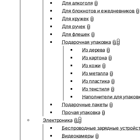
Для алкоголя
0
Для блокнотов и ежедневников
0
Для кружек
0
Для ручек
0
Для флешек
0
Подарочная упаковка
0
Из дерева
0
Из картона
0
Из кожи
0
Из металла
0
Из пластика
0
Из текстиля
0
Наполнители для упаков
Подарочные пакеты
0
Прочая упаковка
0
Электроника
0
Беспроводные зарядные устройств
Видеокамеры
0