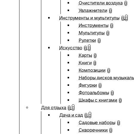
Очистители воздуха
0
Увлажнители
0
Инструменты и мультитулы
0
Инструменты
0
Мультитулы
0
Рулетки
0
Искусство
0
Карты
0
Книги
0
Композиции
0
Наборы дисков музыкал
Фигурки
0
Фотоальбомы
0
Шкафы с книгами
0
Для отдыха
0
Дача и сад
0
Садовые наборы
0
Скворечники
0