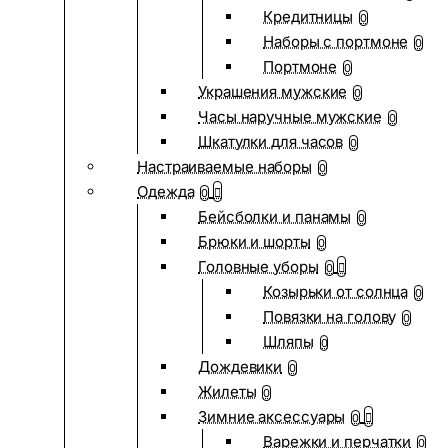
Кредитницы
0
Наборы с портмоне
0
Портмоне
0
Украшения мужские
0
Часы наручные мужские
0
Шкатулки для часов
0
Настраиваемые наборы
0
Одежда
0
Бейсболки и панамы
0
Брюки и шорты
0
Головные уборы
0
Козырьки от солнца
0
Повязки на голову
0
Шляпы
0
Дождевики
0
Жилеты
0
Зимние аксессуары
0
Варежки и перчатки
0