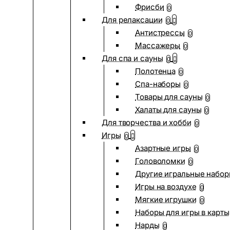
Фрисби
0
Для релаксации
0
Антистрессы
0
Массажеры
0
Для спа и сауны
0
Полотенца
0
Спа-наборы
0
Товары для сауны
0
Халаты для сауны
0
Для творчества и хобби
0
Игры
0
Азартные игры
0
Головоломки
0
Другие игральные набо
Игры на воздухе
0
Мягкие игрушки
0
Наборы для игры в карты
Нарды
0