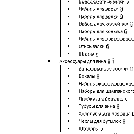
Брелоки-открывалки
0
Наборы для виски
0
Наборы для водки
0
Наборы для коктейлей
0
Наборы для коньяка
0
Наборы для приготовлен
Открывалки
0
Штофы
0
Аксессуары для вина
0
Аэраторы и декантеры
0
Бокалы
0
Наборы аксессуаров для
Наборы для шампанског
Пробки для бутылок
0
Тубусы для вина
0
Холодильники для вина
Чехлы для бутылок
0
Штопоры
0