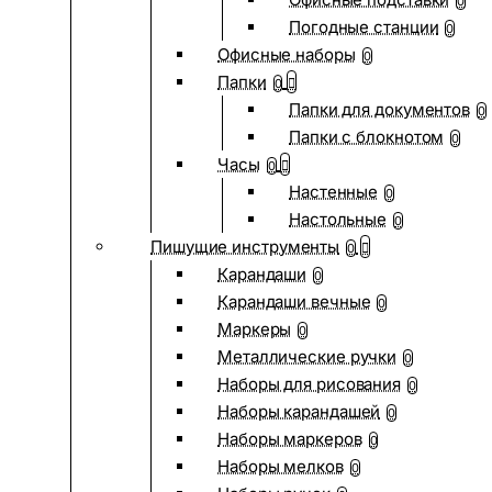
0
Погодные станции
0
Офисные наборы
0
Папки
0
Папки для документов
0
Папки с блокнотом
0
Часы
0
Настенные
0
Настольные
0
Пишущие инструменты
0
Карандаши
0
Карандаши вечные
0
Маркеры
0
Металлические ручки
0
Наборы для рисования
0
Наборы карандашей
0
Наборы маркеров
0
Наборы мелков
0