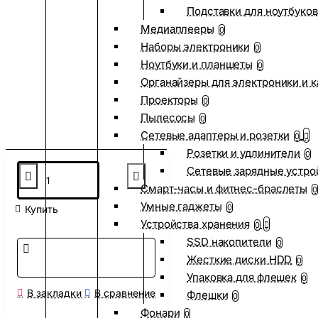
Подставки для ноутбуков
Медиаплееры
0
Наборы электроники
0
Ноутбуки и планшеты
0
Органайзеры для электроники и 
Проекторы
0
Пылесосы
0
Сетевые адаптеры и розетки
0
Розетки и удлинители
0
Сетевые зарядные устро
Смарт-часы и фитнес-браслеты
0
Умные гаджеты
0
Купить
Устройства хранения
0
SSD накопители
0
Жесткие диски HDD
0
Упаковка для флешек
0
В закладки
В сравнение
Флешки
0
Фонари
0