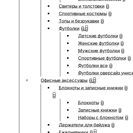
Свитеры и толстовки
0
Спортивные костюмы
0
Топы и безрукавки
0
Футболки
0
Детские футболки
0
Женские футболки
0
Мужские футболки
0
Спортивные футболки
0
Футболки все
0
Футболки оверсайз унис
Офисные аксессуары
0
Блокноты и записные книжки
0
Блокноты
0
Записные книжки
0
Наборы с блокнотом
0
Держатели для бейджа
0
Ежедневники
0