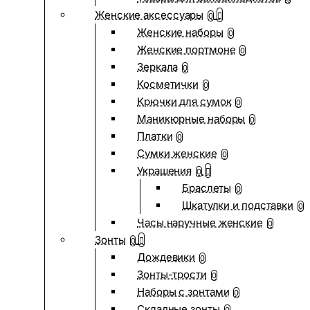
Женские аксессуары
0
Женские наборы
0
Женские портмоне
0
Зеркала
0
Косметички
0
Крючки для сумок
0
Маникюрные наборы
0
Платки
0
Сумки женские
0
Украшения
0
Браслеты
0
Шкатулки и подставки
0
Часы наручные женские
0
Зонты
0
Дождевики
0
Зонты-трости
0
Наборы с зонтами
0
Складные зонты