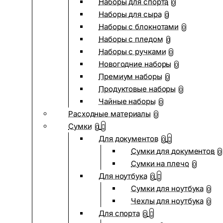
Наборы для спорта
0
Наборы для сыра
0
Наборы с блокнотами
0
Наборы с пледом
0
Наборы с ручками
0
Новогодние наборы
0
Премиум наборы
0
Продуктовые наборы
0
Чайные наборы
0
Расходные материалы
0
Сумки
0
Для документов
0
Сумки для документов
0
Сумки на плечо
0
Для ноутбука
0
Сумки для ноутбука
0
Чехлы для ноутбука
0
Для спорта
0