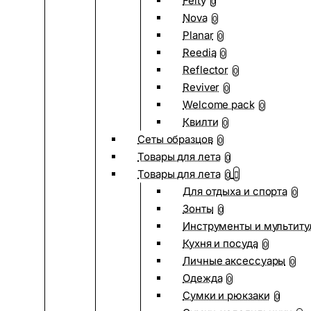
Felty
0
Nova
0
Planar
0
Reedia
0
Reflector
0
Reviver
0
Welcome pack
0
Квилти
0
Сеты образцов
0
Товары для лета
0
Товары для лета
0
Для отдыха и спорта
0
Зонты
0
Инструменты и мультиту
Кухня и посуда
0
Личные аксессуары
0
Одежда
0
Сумки и рюкзаки
0