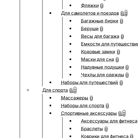
Фляжки
0
Для самолетов и поездов
0
Багажные бирки
0
Беруши
0
Весы для багажа
0
Емкости для путешестви
Кодовые замки
0
Маски для сна
0
Надувные подушки
0
Чехлы для одежды
0
Наборы для путешествий
0
Для спорта
0
Массажеры
0
Наборы для спорта
0
Спортивные аксессуары
0
Аксессуары для фитнеса
Браслеты
0
Коврики для фитнеса
0