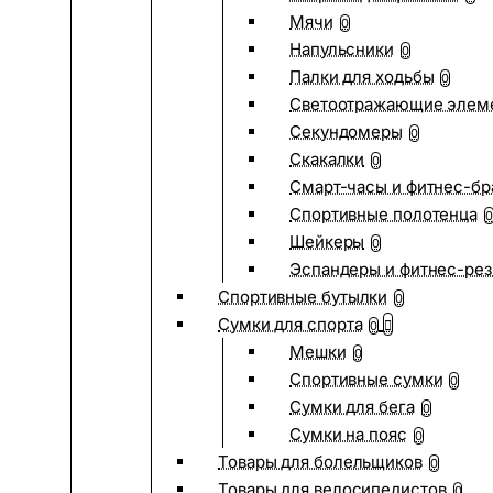
Мячи
0
Напульсники
0
Палки для ходьбы
0
Светоотражающие элем
Секундомеры
0
Скакалки
0
Смарт-часы и фитнес-бр
Спортивные полотенца
0
Шейкеры
0
Эспандеры и фитнес-рез
Спортивные бутылки
0
Сумки для спорта
0
Мешки
0
Спортивные сумки
0
Сумки для бега
0
Сумки на пояс
0
Товары для болельщиков
0
Товары для велосипедистов
0