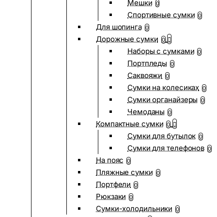
Мешки
0
Спортивные сумки
0
Для шопинга
0
Дорожные сумки
0
Наборы с сумками
0
Портпледы
0
Саквояжи
0
Сумки на колесиках
0
Сумки органайзеры
0
Чемоданы
0
Компактные сумки
0
Сумки для бутылок
0
Сумки для телефонов
0
На пояс
0
Пляжные сумки
0
Портфели
0
Рюкзаки
0
Сумки-холодильники
0