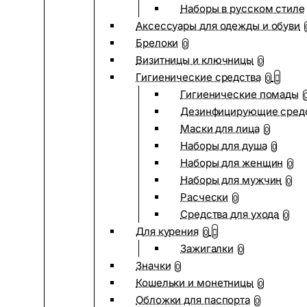
Наборы в русском стиле
Аксессуары для одежды и обуви
Брелоки
0
Визитницы и ключницы
0
Гигиенические средства
0
Гигиенические помады
Дезинфицирующие сред
Маски для лица
0
Наборы для душа
0
Наборы для женщин
0
Наборы для мужчин
0
Расчески
0
Средства для ухода
0
Для курения
0
Зажигалки
0
Значки
0
Кошельки и монетницы
0
Обложки для паспорта
0