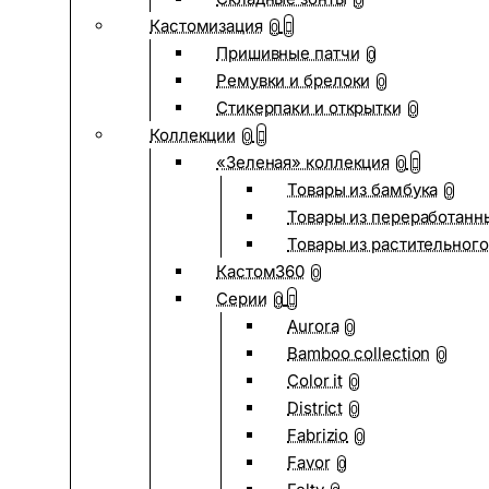
0
Кастомизация
0
Пришивные патчи
0
Ремувки и брелоки
0
Стикерпаки и открытки
0
Коллекции
0
«Зеленая» коллекция
0
Товары из бамбука
0
Товары из переработанн
Товары из растительного
Кастом360
0
Серии
0
Aurora
0
Bamboo collection
0
Color it
0
District
0
Fabrizio
0
Favor
0