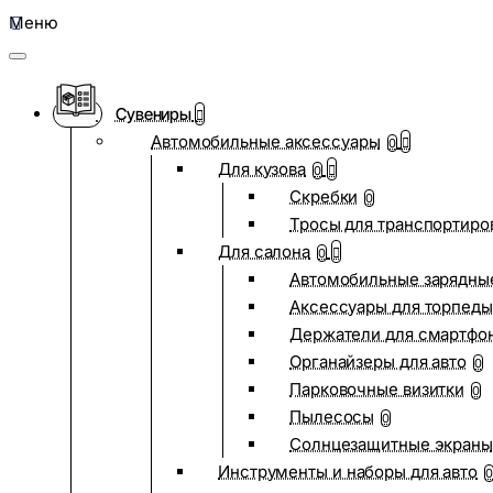
Меню
Сувениры
Автомобильные аксессуары
0
Для кузова
0
Скребки
0
Тросы для транспортиро
Для салона
0
Автомобильные зарядные
Аксессуары для торпеды
Держатели для смартфо
Органайзеры для авто
0
Парковочные визитки
0
Пылесосы
0
Солнцезащитные экраны
Инструменты и наборы для авто