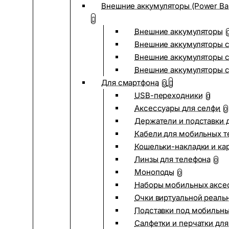
Внешние аккумуляторы (Power Ba
Внешние аккумуляторы
Внешние аккумуляторы с
Внешние аккумуляторы с
Внешние аккумуляторы 
Для смартфона
0
USB-переходники
0
Аксессуары для селфи
0
Держатели и подставки 
Кабели для мобильных т
Кошельки-накладки и ка
Линзы для телефона
0
Моноподы
0
Наборы мобильных аксе
Очки виртуальной реаль
Подставки под мобильн
Салфетки и перчатки для