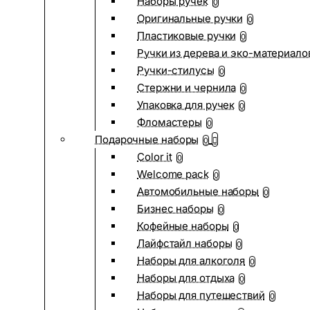
Наборы ручек
0
Оригинальные ручки
0
Пластиковые ручки
0
Ручки из дерева и эко-материало
Ручки-стилусы
0
Стержни и чернила
0
Упаковка для ручек
0
Фломастеры
0
Подарочные наборы
0
Color it
0
Welcome pack
0
Автомобильные наборы
0
Бизнес наборы
0
Кофейные наборы
0
Лайфстайл наборы
0
Наборы для алкоголя
0
Наборы для отдыха
0
Наборы для путешествий
0