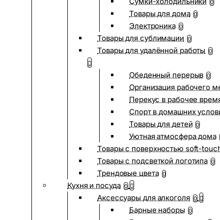
Сумки-холодильники
0
Товары для дома
0
Электроника
0
Товары для сублимации
0
Товары для удалённой работы
0
Обеденный перерыв
0
Организация рабочего м
Перекус в рабочее врем
Спорт в домашних услов
Товары для детей
0
Уютная атмосфера дома
Товары с поверхностью soft-touc
Товары с подсветкой логотипа
0
Трендовые цвета
0
Кухня и посуда
0
Аксессуары для алкоголя
0
Барные наборы
0