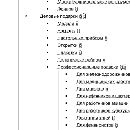
Многофункциональные инструме
Фонари
0
Деловые подарки
0
Медали
0
Награды
0
Настольные приборы
0
Открытки
0
Плакетки
0
Подарочные наборы
0
Профессиональные подарки
0
Для железнодорожнико
Для медицинских работ
Для моряков
0
Для нефтяников и шахте
Для работников авиации
Для работников культур
Для строителей
0
Для финансистов
0