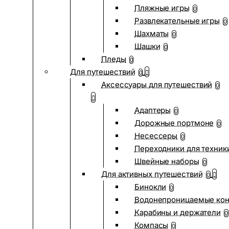
Пляжные игры
0
Развлекательные игры
0
Шахматы
0
Шашки
0
Пледы
0
Для путешествий
0
Аксессуары для путешествий
0
Адаптеры
0
Дорожные портмоне
0
Несессеры
0
Переходники для техник
Швейные наборы
0
Для активных путешествий
0
Бинокли
0
Водонепроницаемые ко
Карабины и держатели
0
Компасы
0