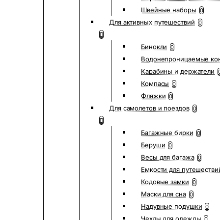
Швейные наборы
0
Для активных путешествий
0
Бинокли
0
Водонепроницаемые ко
Карабины и держатели
Компасы
0
Фляжки
0
Для самолетов и поездов
0
Багажные бирки
0
Беруши
0
Весы для багажа
0
Емкости для путешестви
Кодовые замки
0
Маски для сна
0
Надувные подушки
0
Чехлы для одежды
0