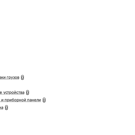
вки грузов
0
е устройства
0
 и приборной панели
0
на
0