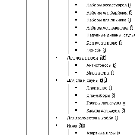
Наборы аксессуаров
0
Наборы для барбекю
0
Наборы для пикника
0
Наборы для шашлыка
0
Надувные диваны, стуль
Складные ножи
0
Фрисби
0
Для релаксации
0
Антистрессы
0
Массажеры
0
Для спа и сауны
0
Полотенца
0
Спа-наборы
0
Товары для сауны
0
Халаты для сауны
0
Для творчества и хобби
0
Игры
0
Азартные игры
0