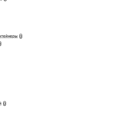
нтейнеры
0
0
й
0