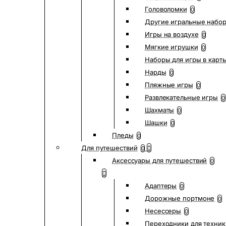
Головоломки
0
Другие игральные набо
Игры на воздухе
0
Мягкие игрушки
0
Наборы для игры в карт
Нарды
0
Пляжные игры
0
Развлекательные игры
0
Шахматы
0
Шашки
0
Пледы
0
Для путешествий
0
Аксессуары для путешествий
0
Адаптеры
0
Дорожные портмоне
0
Несессеры
0
Переходники для техник