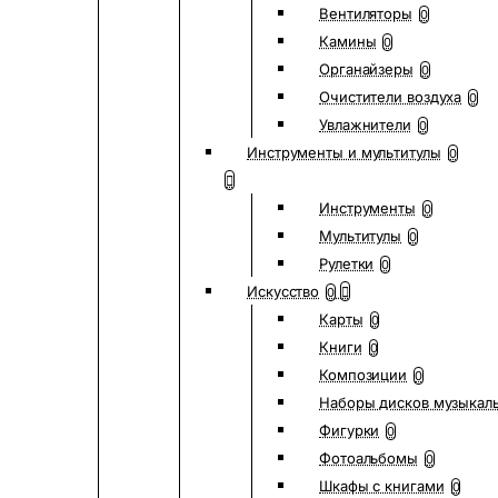
Вентиляторы
0
Камины
0
Органайзеры
0
Очистители воздуха
0
Увлажнители
0
Инструменты и мультитулы
0
Инструменты
0
Мультитулы
0
Рулетки
0
Искусство
0
Карты
0
Книги
0
Композиции
0
Наборы дисков музыкал
Фигурки
0
Фотоальбомы
0
Шкафы с книгами
0