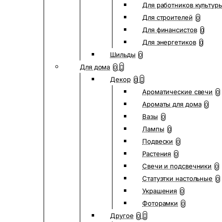
Для работников культур
Для строителей
0
Для финансистов
0
Для энергетиков
0
Шильды
0
Для дома
0
Декор
0
Ароматические свечи
0
Ароматы для дома
0
Вазы
0
Лампы
0
Подвески
0
Растения
0
Свечи и подсвечники
0
Статуэтки настольные
0
Украшения
0
Фоторамки
0
Другое
0