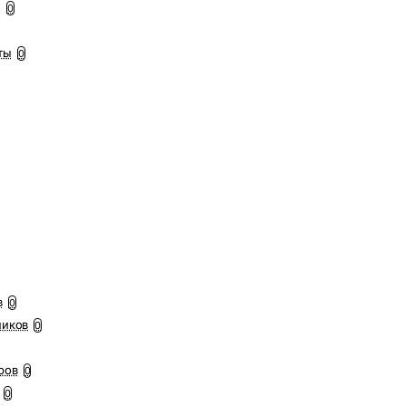
ы
0
ты
0
в
0
ников
0
ров
0
0