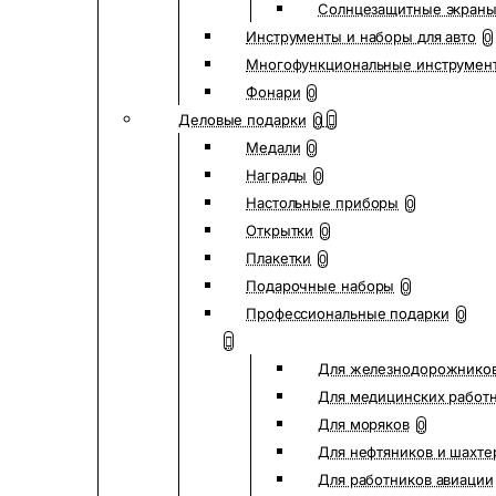
Солнцезащитные экран
Инструменты и наборы для авто
0
Многофункциональные инструмен
Фонари
0
Деловые подарки
0
Медали
0
Награды
0
Настольные приборы
0
Открытки
0
Плакетки
0
Подарочные наборы
0
Профессиональные подарки
0
Для железнодорожнико
Для медицинских работ
Для моряков
0
Для нефтяников и шахте
Для работников авиации