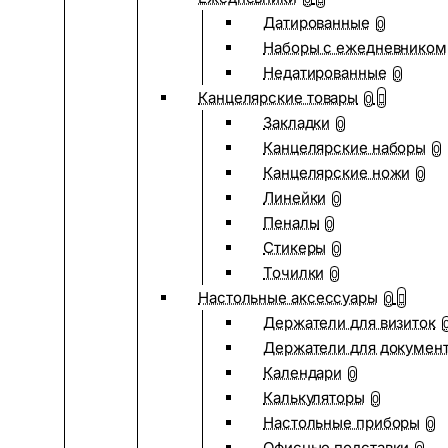
Датированные
0
Наборы с ежедневником
Недатированные
0
Канцелярские товары
0
Закладки
0
Канцелярские наборы
0
Канцелярские ножи
0
Линейки
0
Пеналы
0
Стикеры
0
Точилки
0
Настольные аксессуары
0
Держатели для визиток
Держатели для докумен
Календари
0
Калькуляторы
0
Настольные приборы
0
Офисные подставки