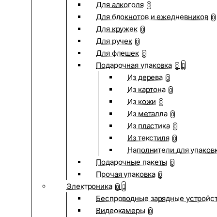
Для алкоголя
0
Для блокнотов и ежедневников
0
Для кружек
0
Для ручек
0
Для флешек
0
Подарочная упаковка
0
Из дерева
0
Из картона
0
Из кожи
0
Из металла
0
Из пластика
0
Из текстиля
0
Наполнители для упаков
Подарочные пакеты
0
Прочая упаковка
0
Электроника
0
Беспроводные зарядные устройств
Видеокамеры
0