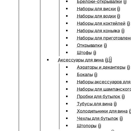
Брелоки-открывалки
0
Наборы для виски
0
Наборы для водки
0
Наборы для коктейлей
0
Наборы для коньяка
0
Наборы для приготовлен
Открывалки
0
Штофы
0
Аксессуары для вина
0
Аэраторы и декантеры
0
Бокалы
0
Наборы аксессуаров для
Наборы для шампанског
Пробки для бутылок
0
Тубусы для вина
0
Холодильники для вина
Чехлы для бутылок
0
Штопоры
0