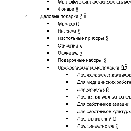
Многофункциональные инструме
Фонари
0
Деловые подарки
0
Медали
0
Награды
0
Настольные приборы
0
Открытки
0
Плакетки
0
Подарочные наборы
0
Профессиональные подарки
0
Для железнодорожнико
Для медицинских работ
Для моряков
0
Для нефтяников и шахте
Для работников авиации
Для работников культур
Для строителей
0
Для финансистов
0