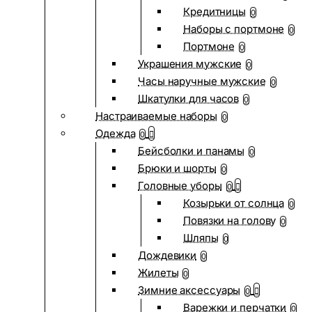
Кредитницы
0
Наборы с портмоне
0
Портмоне
0
Украшения мужские
0
Часы наручные мужские
0
Шкатулки для часов
0
Настраиваемые наборы
0
Одежда
0
Бейсболки и панамы
0
Брюки и шорты
0
Головные уборы
0
Козырьки от солнца
0
Повязки на голову
0
Шляпы
0
Дождевики
0
Жилеты
0
Зимние аксессуары
0
Варежки и перчатки
0