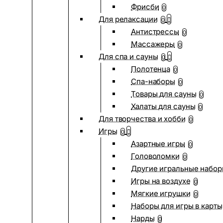
Фрисби
0
Для релаксации
0
Антистрессы
0
Массажеры
0
Для спа и сауны
0
Полотенца
0
Спа-наборы
0
Товары для сауны
0
Халаты для сауны
0
Для творчества и хобби
0
Игры
0
Азартные игры
0
Головоломки
0
Другие игральные набо
Игры на воздухе
0
Мягкие игрушки
0
Наборы для игры в карты
Нарды
0