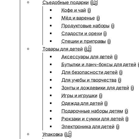
Съедобные подарки
0
Кофе и чай
0
Мёд и варенье
0
Продуктовые наборы
0
Сладости и орехи
0
Специи и приправы
0
Товары для детей
0
Аксессуары для детей
0
Бутылки и ланч-боксы для детей
Для безопасности детей
0
Для учебы и творчества
0
Зонты и дождевики для детей
0
Игры и игрушки
0
Одежда для детей
0
Подарочные наборы детям
0
Рюкзаки и сумки для детей
0
Электроника для детей
0
Упаковка
0