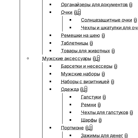
Органайзеры для документов
0
Очки
0
Солнцезащитные очки
0
Чехлы и шкатулки для оч
Ремешки на шею
0
Таблетницы
0
Товары для животных
0
Мужские аксессуары
0
Барсетки и несессеры
0
Мужские наборы
0
Наборы с визитницей
0
Одежда
0
Галстуки
0
Ремни
0
Чехлы для галстуков
0
Шарфы
0
Портмоне
0
Зажимы для денег
0