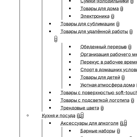
Сумки-холодильники
0
Товары для дома
0
Электроника
0
Товары для сублимации
0
Товары для удалённой работы
0
Обеденный перерыв
0
Организация рабочего м
Перекус в рабочее врем
Спорт в домашних услов
Товары для детей
0
Уютная атмосфера дома
Товары с поверхностью soft-touc
Товары с подсветкой логотипа
0
Трендовые цвета
0
Кухня и посуда
0
Аксессуары для алкоголя
0
Барные наборы
0