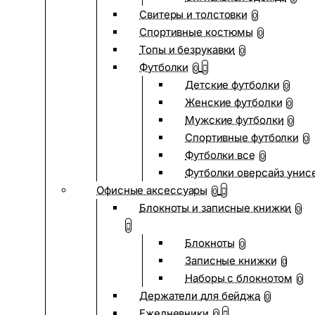
Свитеры и толстовки
0
Спортивные костюмы
0
Топы и безрукавки
0
Футболки
0
Детские футболки
0
Женские футболки
0
Мужские футболки
0
Спортивные футболки
0
Футболки все
0
Футболки оверсайз унис
Офисные аксессуары
0
Блокноты и записные книжки
0
Блокноты
0
Записные книжки
0
Наборы с блокнотом
0
Держатели для бейджа
0
Ежедневники
0