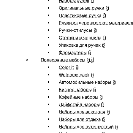
Наборы ручек
0
Оригинальные ручки
0
Пластиковые ручки
0
Ручки из дерева и эко-материало
Ручки-стилусы
0
Стержни и чернила
0
Упаковка для ручек
0
Фломастеры
0
Подарочные наборы
0
Color it
0
Welcome pack
0
Автомобильные наборы
0
Бизнес наборы
0
Кофейные наборы
0
Лайфстайл наборы
0
Наборы для алкоголя
0
Наборы для отдыха
0
Наборы для путешествий
0