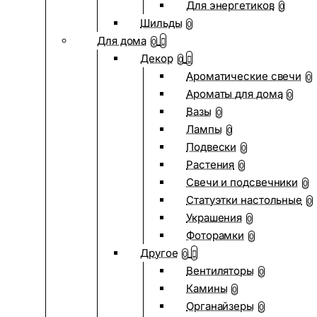
Для энергетиков
0
Шильды
0
Для дома
0
Декор
0
Ароматические свечи
0
Ароматы для дома
0
Вазы
0
Лампы
0
Подвески
0
Растения
0
Свечи и подсвечники
0
Статуэтки настольные
0
Украшения
0
Фоторамки
0
Другое
0
Вентиляторы
0
Камины
0
Органайзеры
0