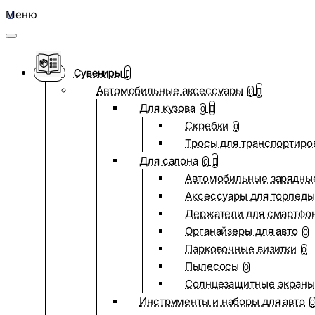
Меню
Сувениры
Автомобильные аксессуары
0
Для кузова
0
Скребки
0
Тросы для транспортиро
Для салона
0
Автомобильные зарядные
Аксессуары для торпеды
Держатели для смартфо
Органайзеры для авто
0
Парковочные визитки
0
Пылесосы
0
Солнцезащитные экраны
Инструменты и наборы для авто