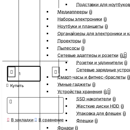
Подставки для ноутбуков
Медиаплееры
0
Наборы электроники
0
Ноутбуки и планшеты
0
Органайзеры для электроники и 
Проекторы
0
Пылесосы
0
Сетевые адаптеры и розетки
0
Розетки и удлинители
0
Сетевые зарядные устро
Смарт-часы и фитнес-браслеты
0
Умные гаджеты
0
Купить
Устройства хранения
0
SSD накопители
0
Жесткие диски HDD
0
Упаковка для флешек
0
В закладки
В сравнение
Флешки
0
Фонари
0