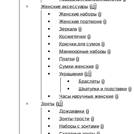
Женские аксессуары
0
Женские наборы
0
Женские портмоне
0
Зеркала
0
Косметички
0
Крючки для сумок
0
Маникюрные наборы
0
Платки
0
Сумки женские
0
Украшения
0
Браслеты
0
Шкатулки и подставки
0
Часы наручные женские
0
Зонты
0
Дождевики
0
Зонты-трости
0
Наборы с зонтами
0
Складные зонты