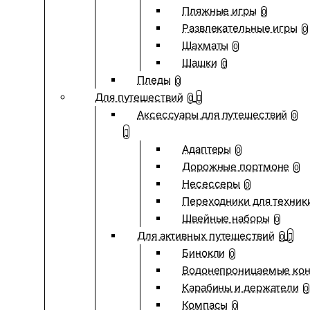
Пляжные игры
0
Развлекательные игры
0
Шахматы
0
Шашки
0
Пледы
0
Для путешествий
0
Аксессуары для путешествий
0
Адаптеры
0
Дорожные портмоне
0
Несессеры
0
Переходники для техник
Швейные наборы
0
Для активных путешествий
0
Бинокли
0
Водонепроницаемые ко
Карабины и держатели
0
Компасы
0