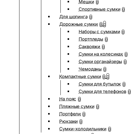
Мешки
0
Спортивные сумки
0
Для шопинга
0
Дорожные сумки
0
Наборы с сумками
0
Портпледы
0
Саквояжи
0
Сумки на колесиках
0
Сумки органайзеры
0
Чемоданы
0
Компактные сумки
0
Сумки для бутылок
0
Сумки для телефонов
0
На пояс
0
Пляжные сумки
0
Портфели
0
Рюкзаки
0
Сумки-холодильники
0