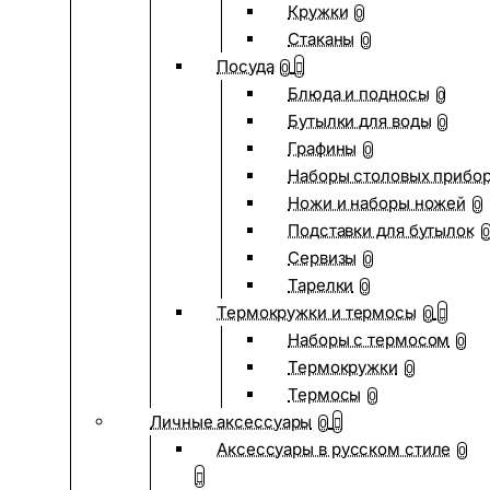
Кружки
0
Стаканы
0
Посуда
0
Блюда и подносы
0
Бутылки для воды
0
Графины
0
Наборы столовых прибо
Ножи и наборы ножей
0
Подставки для бутылок
0
Сервизы
0
Тарелки
0
Термокружки и термосы
0
Наборы с термосом
0
Термокружки
0
Термосы
0
Личные аксессуары
0
Аксессуары в русском стиле
0