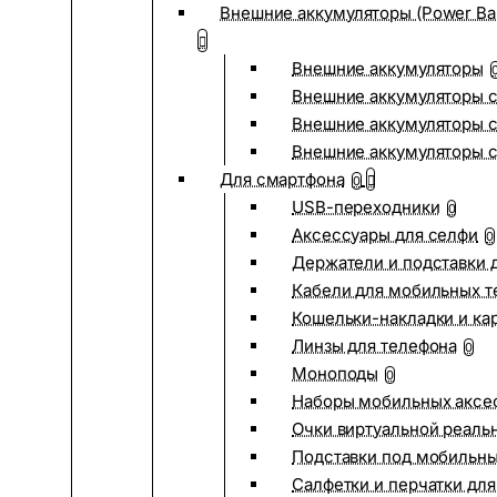
Внешние аккумуляторы (Power Ba
Внешние аккумуляторы
Внешние аккумуляторы с
Внешние аккумуляторы с
Внешние аккумуляторы 
Для смартфона
0
USB-переходники
0
Аксессуары для селфи
0
Держатели и подставки 
Кабели для мобильных т
Кошельки-накладки и ка
Линзы для телефона
0
Моноподы
0
Наборы мобильных аксе
Очки виртуальной реаль
Подставки под мобильн
Салфетки и перчатки для