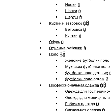
Носки
0
Шапки
0
Шарфы
0
Куртки и ветровки
0
Ветровки
0
Куртки
0
Обувь
0
Офисные рубашки
0
Поло
0
Женские футболки поло
Мужские футболки поло
Футболки поло детские
Футболки поло оптом
0
Профессиональная одежда
0
Одежда для гостинично
Одежда для медицины и 
Рабочая одежда
0
Сигнальная одежда
0