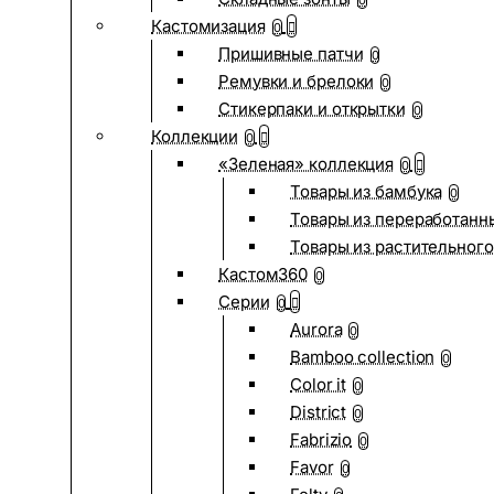
0
Кастомизация
0
Пришивные патчи
0
Ремувки и брелоки
0
Стикерпаки и открытки
0
Коллекции
0
«Зеленая» коллекция
0
Товары из бамбука
0
Товары из переработанн
Товары из растительного
Кастом360
0
Серии
0
Aurora
0
Bamboo collection
0
Color it
0
District
0
Fabrizio
0
Favor
0