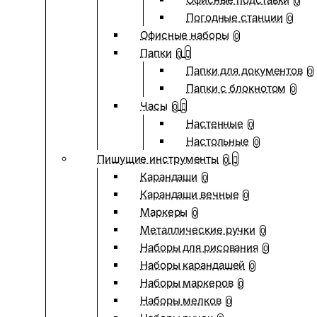
0
Погодные станции
0
Офисные наборы
0
Папки
0
Папки для документов
0
Папки с блокнотом
0
Часы
0
Настенные
0
Настольные
0
Пишущие инструменты
0
Карандаши
0
Карандаши вечные
0
Маркеры
0
Металлические ручки
0
Наборы для рисования
0
Наборы карандашей
0
Наборы маркеров
0
Наборы мелков
0