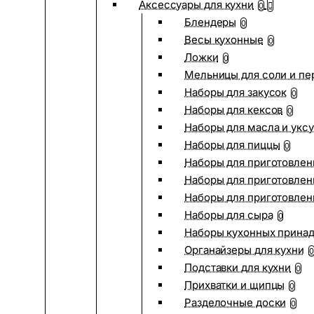
Аксессуары для кухни
0
Блендеры
0
Весы кухонные
0
Ложки
0
Мельницы для соли и пе
Наборы для закусок
0
Наборы для кексов
0
Наборы для масла и укс
Наборы для пиццы
0
Наборы для приготовлен
Наборы для приготовлен
Наборы для приготовлен
Наборы для сыра
0
Наборы кухонных прина
Органайзеры для кухни
0
Подставки для кухни
0
Прихватки и щипцы
0
Разделочные доски
0