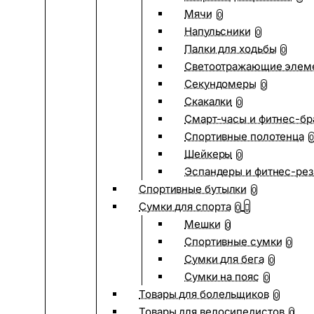
Мячи
0
Напульсники
0
Палки для ходьбы
0
Светоотражающие элем
Секундомеры
0
Скакалки
0
Смарт-часы и фитнес-бр
Спортивные полотенца
0
Шейкеры
0
Эспандеры и фитнес-рез
Спортивные бутылки
0
Сумки для спорта
0
Мешки
0
Спортивные сумки
0
Сумки для бега
0
Сумки на пояс
0
Товары для болельщиков
0
Товары для велосипедистов
0