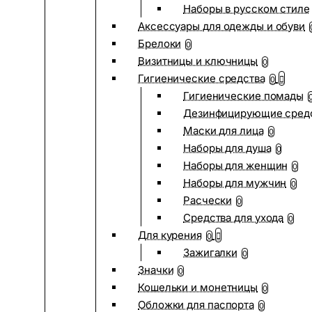
Наборы в русском стиле
Аксессуары для одежды и обуви
Брелоки
0
Визитницы и ключницы
0
Гигиенические средства
0
Гигиенические помады
Дезинфицирующие сред
Маски для лица
0
Наборы для душа
0
Наборы для женщин
0
Наборы для мужчин
0
Расчески
0
Средства для ухода
0
Для курения
0
Зажигалки
0
Значки
0
Кошельки и монетницы
0
Обложки для паспорта
0