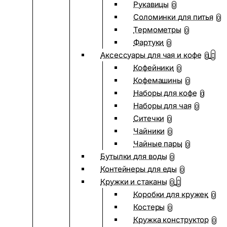
Рукавицы
0
Соломинки для питья
0
Термометры
0
Фартуки
0
Аксессуары для чая и кофе
0
Кофейники
0
Кофемашины
0
Наборы для кофе
0
Наборы для чая
0
Ситечки
0
Чайники
0
Чайные пары
0
Бутылки для воды
0
Контейнеры для еды
0
Кружки и стаканы
0
Коробки для кружек
0
Костеры
0
Кружка конструктор
0