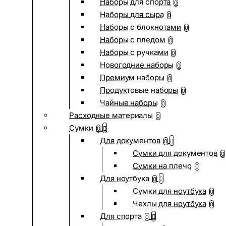
Наборы для спорта
0
Наборы для сыра
0
Наборы с блокнотами
0
Наборы с пледом
0
Наборы с ручками
0
Новогодние наборы
0
Премиум наборы
0
Продуктовые наборы
0
Чайные наборы
0
Расходные материалы
0
Сумки
0
Для документов
0
Сумки для документов
0
Сумки на плечо
0
Для ноутбука
0
Сумки для ноутбука
0
Чехлы для ноутбука
0
Для спорта
0