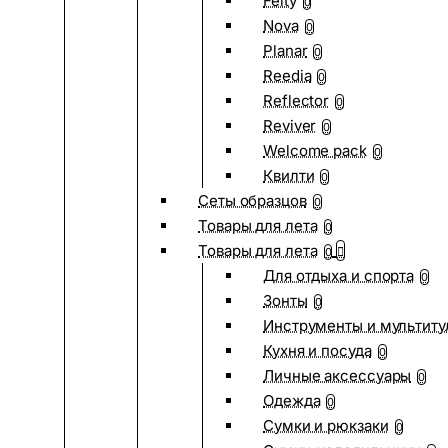
Felty
0
Nova
0
Planar
0
Reedia
0
Reflector
0
Reviver
0
Welcome pack
0
Квилти
0
Сеты образцов
0
Товары для лета
0
Товары для лета
0
Для отдыха и спорта
0
Зонты
0
Инструменты и мультиту
Кухня и посуда
0
Личные аксессуары
0
Одежда
0
Сумки и рюкзаки
0