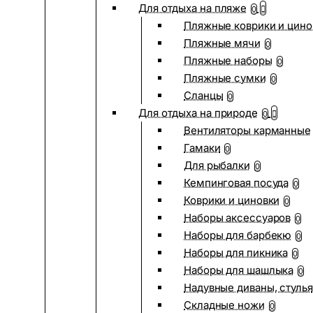
Для отдыха на пляже
0
Пляжные коврики и цино
Пляжные мячи
0
Пляжные наборы
0
Пляжные сумки
0
Сланцы
0
Для отдыха на природе
0
Вентиляторы карманные
Гамаки
0
Для рыбалки
0
Кемпинговая посуда
0
Коврики и циновки
0
Наборы аксессуаров
0
Наборы для барбекю
0
Наборы для пикника
0
Наборы для шашлыка
0
Надувные диваны, стулья
Складные ножи
0