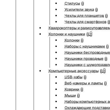
Стилусы
0
Усилители звука
0
Чехлы для планшетов
0
Чехлы для смартфонов
0
Квадрокоптеры и радиоуправляе
Колонки и наушники
0
Колонки
0
Наборы с наушниками
0
Наушники беспроводные
Наушники проводные
0
Наушники с шумоподав
Компьютерные аксессуары
0
USB-хабы
0
Веб-камеры и лампы
0
Коврики
0
Мыши
0
Наборы компьютерных а
Охлаждающие подставк