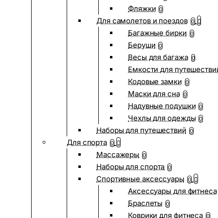
Фляжки
0
Для самолетов и поездов
0
Багажные бирки
0
Беруши
0
Весы для багажа
0
Емкости для путешестви
Кодовые замки
0
Маски для сна
0
Надувные подушки
0
Чехлы для одежды
0
Наборы для путешествий
0
Для спорта
0
Массажеры
0
Наборы для спорта
0
Спортивные аксессуары
0
Аксессуары для фитнеса
Браслеты
0
Коврики для фитнеса
0