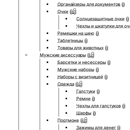
Органайзеры для документов
0
Очки
0
Солнцезащитные очки
0
Чехлы и шкатулки для оч
Ремешки на шею
0
Таблетницы
0
Товары для животных
0
Мужские аксессуары
0
Барсетки и несессеры
0
Мужские наборы
0
Наборы с визитницей
0
Одежда
0
Галстуки
0
Ремни
0
Чехлы для галстуков
0
Шарфы
0
Портмоне
0
Зажимы для денег
0