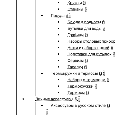
Кружки
0
Стаканы
0
Посуда
0
Блюда и подносы
0
Бутылки для воды
0
Графины
0
Наборы столовых прибо
Ножи и наборы ножей
0
Подставки для бутылок
0
Сервизы
0
Тарелки
0
Термокружки и термосы
0
Наборы с термосом
0
Термокружки
0
Термосы
0
Личные аксессуары
0
Аксессуары в русском стиле
0