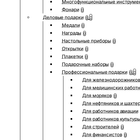
Многофункциональные инструме
Фонари
0
Деловые подарки
0
Медали
0
Награды
0
Настольные приборы
0
Открытки
0
Плакетки
0
Подарочные наборы
0
Профессиональные подарки
0
Для железнодорожнико
Для медицинских работ
Для моряков
0
Для нефтяников и шахте
Для работников авиации
Для работников культур
Для строителей
0
Для финансистов
0