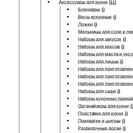
Аксессуары для кухни
0
Блендеры
0
Весы кухонные
0
Ложки
0
Мельницы для соли и пе
Наборы для закусок
0
Наборы для кексов
0
Наборы для масла и укс
Наборы для пиццы
0
Наборы для приготовлен
Наборы для приготовлен
Наборы для приготовлен
Наборы для сыра
0
Наборы кухонных прина
Органайзеры для кухни
0
Подставки для кухни
0
Прихватки и щипцы
0
Разделочные доски
0