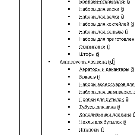
Брелоки-открывалки
0
Наборы для виски
0
Наборы для водки
0
Наборы для коктейлей
0
Наборы для коньяка
0
Наборы для приготовлен
Открывалки
0
Штофы
0
Аксессуары для вина
0
Аэраторы и декантеры
0
Бокалы
0
Наборы аксессуаров для
Наборы для шампанског
Пробки для бутылок
0
Тубусы для вина
0
Холодильники для вина
Чехлы для бутылок
0
Штопоры
0