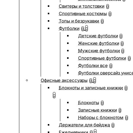
Свитеры и толстовки
0
Спортивные костюмы
0
Топы и безрукавки
0
Футболки
0
Детские футболки
0
Женские футболки
0
Мужские футболки
0
Спортивные футболки
0
Футболки все
0
Футболки оверсайз унис
Офисные аксессуары
0
Блокноты и записные книжки
0
Блокноты
0
Записные книжки
0
Наборы с блокнотом
0
Держатели для бейджа
0
Ежедневники
0