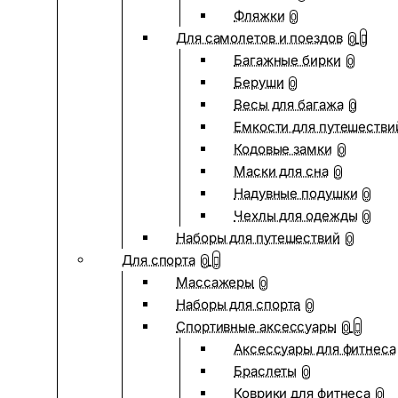
Фляжки
0
Для самолетов и поездов
0
Багажные бирки
0
Беруши
0
Весы для багажа
0
Емкости для путешестви
Кодовые замки
0
Маски для сна
0
Надувные подушки
0
Чехлы для одежды
0
Наборы для путешествий
0
Для спорта
0
Массажеры
0
Наборы для спорта
0
Спортивные аксессуары
0
Аксессуары для фитнеса
Браслеты
0
Коврики для фитнеса
0