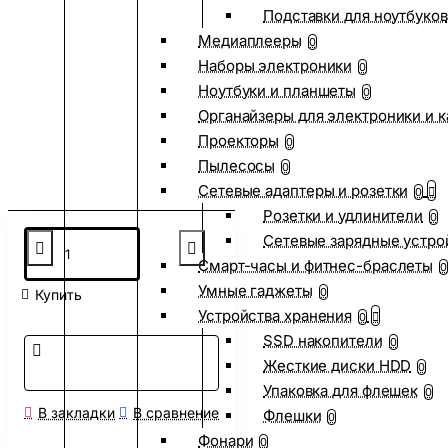
Подставки для ноутбуков
Медиаплееры
0
Наборы электроники
0
Ноутбуки и планшеты
0
Органайзеры для электроники и 
Проекторы
0
Пылесосы
0
Сетевые адаптеры и розетки
0
Розетки и удлинители
0
Сетевые зарядные устро
Смарт-часы и фитнес-браслеты
0
Умные гаджеты
0
Купить
Устройства хранения
0
SSD накопители
0
Жесткие диски HDD
0
Упаковка для флешек
0
В закладки
В сравнение
Флешки
0
Фонари
0