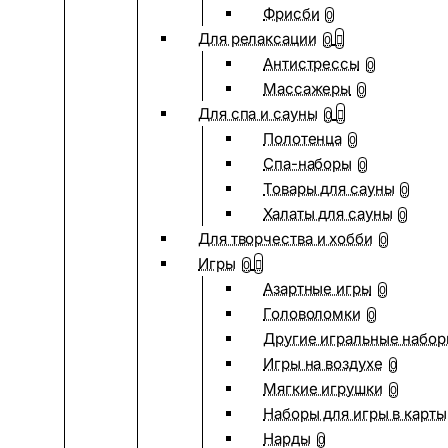
Фрисби
0
Для релаксации
0
Антистрессы
0
Массажеры
0
Для спа и сауны
0
Полотенца
0
Спа-наборы
0
Товары для сауны
0
Халаты для сауны
0
Для творчества и хобби
0
Игры
0
Азартные игры
0
Головоломки
0
Другие игральные набо
Игры на воздухе
0
Мягкие игрушки
0
Наборы для игры в карты
Нарды
0