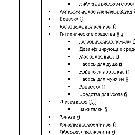
Наборы в русском стиле
Аксессуары для одежды и обуви
Брелоки
0
Визитницы и ключницы
0
Гигиенические средства
0
Гигиенические помады
Дезинфицирующие сред
Маски для лица
0
Наборы для душа
0
Наборы для женщин
0
Наборы для мужчин
0
Расчески
0
Средства для ухода
0
Для курения
0
Зажигалки
0
Значки
0
Кошельки и монетницы
0
Обложки для паспорта
0