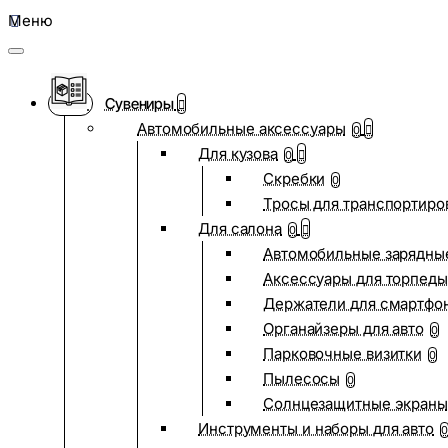
Меню
Сувениры
Автомобильные аксессуары
0
Для кузова
0
Скребки
0
Тросы для транспортиро
Для салона
0
Автомобильные зарядные
Аксессуары для торпеды
Держатели для смартфо
Органайзеры для авто
0
Парковочные визитки
0
Пылесосы
0
Солнцезащитные экраны
Инструменты и наборы для авто