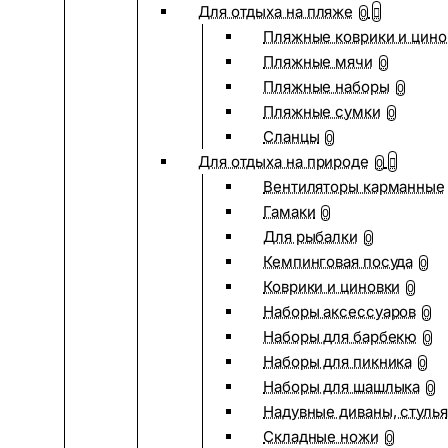
Для отдыха на пляже
0
Пляжные коврики и цино
Пляжные мячи
0
Пляжные наборы
0
Пляжные сумки
0
Сланцы
0
Для отдыха на природе
0
Вентиляторы карманные
Гамаки
0
Для рыбалки
0
Кемпинговая посуда
0
Коврики и циновки
0
Наборы аксессуаров
0
Наборы для барбекю
0
Наборы для пикника
0
Наборы для шашлыка
0
Надувные диваны, стулья
Складные ножи
0