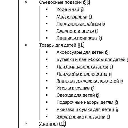
Съедобные подарки
0
Кофе и чай
0
Мёд и варенье
0
Продуктовые наборы
0
Сладости и орехи
0
Специи и приправы
0
Товары для детей
0
Аксессуары для детей
0
Бутылки и ланч-боксы для детей
Для безопасности детей
0
Для учебы и творчества
0
Зонты и дождевики для детей
0
Игры и игрушки
0
Одежда для детей
0
Подарочные наборы детям
0
Рюкзаки и сумки для детей
0
Электроника для детей
0
Упаковка
0