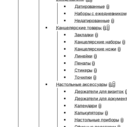
Датированные
0
Наборы с ежедневником
Недатированные
0
Канцелярские товары
0
Закладки
0
Канцелярские наборы
0
Канцелярские ножи
0
Линейки
0
Пеналы
0
Стикеры
0
Точилки
0
Настольные аксессуары
0
Держатели для визиток
Держатели для докумен
Календари
0
Калькуляторы
0
Настольные приборы
0
Офисные подставки