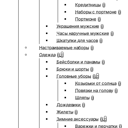
Кредитницы
0
Наборы с портмоне
0
Портмоне
0
Украшения мужские
0
Часы наручные мужские
0
Шкатулки для часов
0
Настраиваемые наборы
0
Одежда
0
Бейсболки и панамы
0
Брюки и шорты
0
Головные уборы
0
Козырьки от солнца
0
Повязки на голову
0
Шляпы
0
Дождевики
0
Жилеты
0
Зимние аксессуары
0
Варежки и перчатки
0