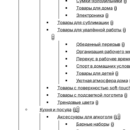
Сумки-холодильники
0
Товары для дома
0
Электроника
0
Товары для сублимации
0
Товары для удалённой работы
0
Обеденный перерыв
0
Организация рабочего м
Перекус в рабочее врем
Спорт в домашних услов
Товары для детей
0
Уютная атмосфера дома
Товары с поверхностью soft-touc
Товары с подсветкой логотипа
0
Трендовые цвета
0
Кухня и посуда
0
Аксессуары для алкоголя
0
Барные наборы
0