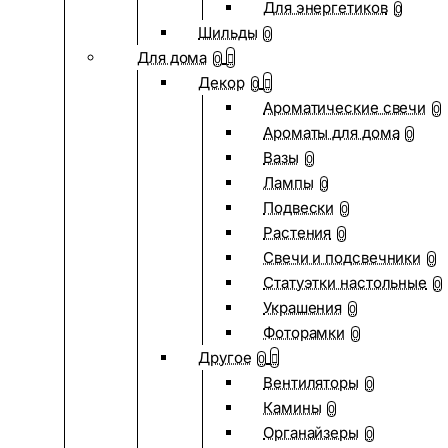
Для энергетиков
0
Шильды
0
Для дома
0
Декор
0
Ароматические свечи
0
Ароматы для дома
0
Вазы
0
Лампы
0
Подвески
0
Растения
0
Свечи и подсвечники
0
Статуэтки настольные
0
Украшения
0
Фоторамки
0
Другое
0
Вентиляторы
0
Камины
0
Органайзеры
0