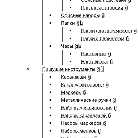
0
Погодные станции
0
Офисные наборы
0
Папки
0
Папки для документов
0
Папки с блокнотом
0
Часы
0
Настенные
0
Настольные
0
Пишущие инструменты
0
Карандаши
0
Карандаши вечные
0
Маркеры
0
Металлические ручки
0
Наборы для рисования
0
Наборы карандашей
0
Наборы маркеров
0
Наборы мелков
0