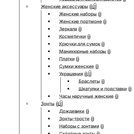
Женские аксессуары
0
Женские наборы
0
Женские портмоне
0
Зеркала
0
Косметички
0
Крючки для сумок
0
Маникюрные наборы
0
Платки
0
Сумки женские
0
Украшения
0
Браслеты
0
Шкатулки и подставки
0
Часы наручные женские
0
Зонты
0
Дождевики
0
Зонты-трости
0
Наборы с зонтами
0
Складные зонты