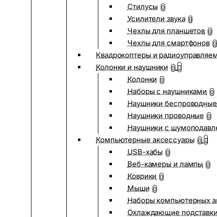
Стилусы
0
Усилители звука
0
Чехлы для планшетов
0
Чехлы для смартфонов
0
Квадрокоптеры и радиоуправляе
Колонки и наушники
0
Колонки
0
Наборы с наушниками
0
Наушники беспроводные
Наушники проводные
0
Наушники с шумоподав
Компьютерные аксессуары
0
USB-хабы
0
Веб-камеры и лампы
0
Коврики
0
Мыши
0
Наборы компьютерных а
Охлаждающие подставк