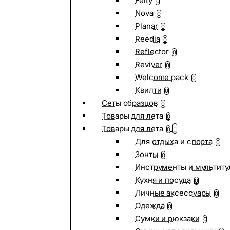
Felty
0
Nova
0
Planar
0
Reedia
0
Reflector
0
Reviver
0
Welcome pack
0
Квилти
0
Сеты образцов
0
Товары для лета
0
Товары для лета
0
Для отдыха и спорта
0
Зонты
0
Инструменты и мультиту
Кухня и посуда
0
Личные аксессуары
0
Одежда
0
Сумки и рюкзаки
0