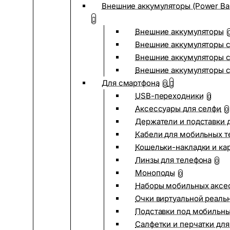
Внешние аккумуляторы (Power Ba
Внешние аккумуляторы
Внешние аккумуляторы с
Внешние аккумуляторы с
Внешние аккумуляторы 
Для смартфона
0
USB-переходники
0
Аксессуары для селфи
0
Держатели и подставки 
Кабели для мобильных т
Кошельки-накладки и ка
Линзы для телефона
0
Моноподы
0
Наборы мобильных аксе
Очки виртуальной реаль
Подставки под мобильн
Салфетки и перчатки для