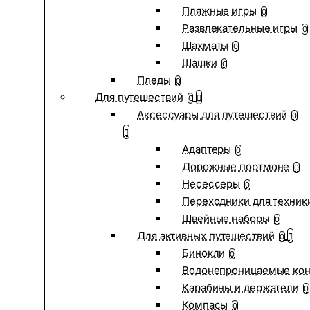
Пляжные игры
0
Развлекательные игры
0
Шахматы
0
Шашки
0
Пледы
0
Для путешествий
0
Аксессуары для путешествий
0
Адаптеры
0
Дорожные портмоне
0
Несессеры
0
Переходники для техник
Швейные наборы
0
Для активных путешествий
0
Бинокли
0
Водонепроницаемые ко
Карабины и держатели
0
Компасы
0