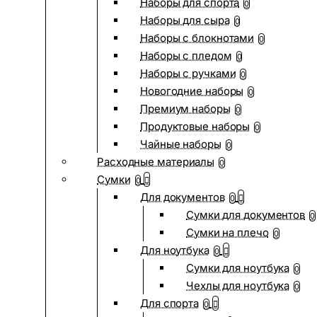
Наборы для спорта
0
Наборы для сыра
0
Наборы с блокнотами
0
Наборы с пледом
0
Наборы с ручками
0
Новогодние наборы
0
Премиум наборы
0
Продуктовые наборы
0
Чайные наборы
0
Расходные материалы
0
Сумки
0
Для документов
0
Сумки для документов
0
Сумки на плечо
0
Для ноутбука
0
Сумки для ноутбука
0
Чехлы для ноутбука
0
Для спорта
0