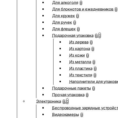
Для алкоголя
0
Для блокнотов и ежедневников
0
Для кружек
0
Для ручек
0
Для флешек
0
Подарочная упаковка
0
Из дерева
0
Из картона
0
Из кожи
0
Из металла
0
Из пластика
0
Из текстиля
0
Наполнители для упаков
Подарочные пакеты
0
Прочая упаковка
0
Электроника
0
Беспроводные зарядные устройств
Видеокамеры
0