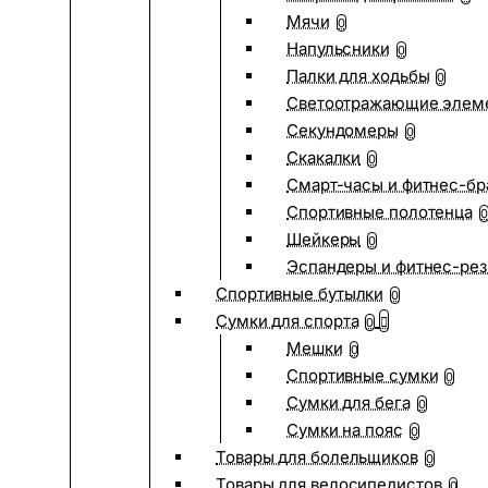
Мячи
0
Напульсники
0
Палки для ходьбы
0
Светоотражающие элем
Секундомеры
0
Скакалки
0
Смарт-часы и фитнес-бр
Спортивные полотенца
0
Шейкеры
0
Эспандеры и фитнес-рез
Спортивные бутылки
0
Сумки для спорта
0
Мешки
0
Спортивные сумки
0
Сумки для бега
0
Сумки на пояс
0
Товары для болельщиков
0
Товары для велосипедистов
0