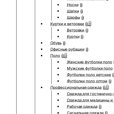
Носки
0
Шапки
0
Шарфы
0
Куртки и ветровки
0
Ветровки
0
Куртки
0
Обувь
0
Офисные рубашки
0
Поло
0
Женские футболки поло
Мужские футболки поло
Футболки поло детские
Футболки поло оптом
0
Профессиональная одежда
0
Одежда для гостинично
Одежда для медицины и 
Рабочая одежда
0
Сигнальная одежда
0