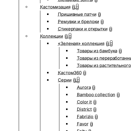
0
Кастомизация
0
Пришивные патчи
0
Ремувки и брелоки
0
Стикерпаки и открытки
0
Коллекции
0
«Зеленая» коллекция
0
Товары из бамбука
0
Товары из переработанн
Товары из растительного
Кастом360
0
Серии
0
Aurora
0
Bamboo collection
0
Color it
0
District
0
Fabrizio
0
Favor
0