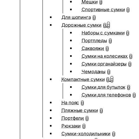
Мешки
0
Спортивные сумки
0
Для шопинга
0
Дорожные сумки
0
Наборы с сумками
0
Портпледы
0
Саквояжи
0
Сумки на колесиках
0
Сумки органайзеры
0
Чемоданы
0
Компактные сумки
0
Сумки для бутылок
0
Сумки для телефонов
0
На пояс
0
Пляжные сумки
0
Портфели
0
Рюкзаки
0
Сумки-холодильники
0