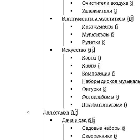
Очистители воздуха
0
Увлажнители
0
Инструменты и мультитулы
0
Инструменты
0
Мультитулы
0
Рулетки
0
Искусство
0
Карты
0
Книги
0
Композиции
0
Наборы дисков музыкал
Фигурки
0
Фотоальбомы
0
Шкафы с книгами
0
Для отдыха
0
Дача и сад
0
Садовые наборы
0
Скворечники
0