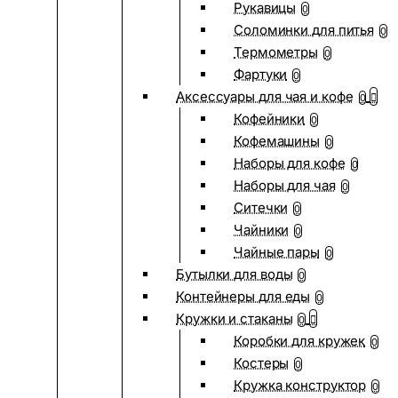
Рукавицы
0
Соломинки для питья
0
Термометры
0
Фартуки
0
Аксессуары для чая и кофе
0
Кофейники
0
Кофемашины
0
Наборы для кофе
0
Наборы для чая
0
Ситечки
0
Чайники
0
Чайные пары
0
Бутылки для воды
0
Контейнеры для еды
0
Кружки и стаканы
0
Коробки для кружек
0
Костеры
0
Кружка конструктор
0