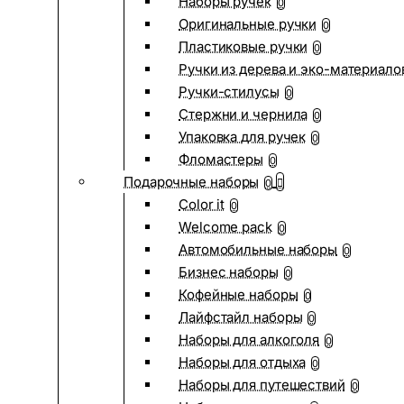
Наборы ручек
0
Оригинальные ручки
0
Пластиковые ручки
0
Ручки из дерева и эко-материало
Ручки-стилусы
0
Стержни и чернила
0
Упаковка для ручек
0
Фломастеры
0
Подарочные наборы
0
Color it
0
Welcome pack
0
Автомобильные наборы
0
Бизнес наборы
0
Кофейные наборы
0
Лайфстайл наборы
0
Наборы для алкоголя
0
Наборы для отдыха
0
Наборы для путешествий
0