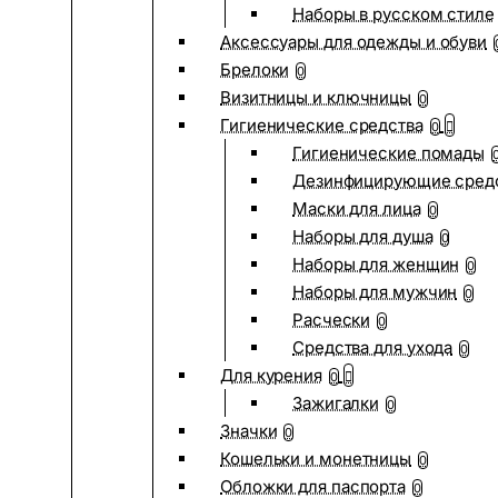
Наборы в русском стиле
Аксессуары для одежды и обуви
Брелоки
0
Визитницы и ключницы
0
Гигиенические средства
0
Гигиенические помады
Дезинфицирующие сред
Маски для лица
0
Наборы для душа
0
Наборы для женщин
0
Наборы для мужчин
0
Расчески
0
Средства для ухода
0
Для курения
0
Зажигалки
0
Значки
0
Кошельки и монетницы
0
Обложки для паспорта
0