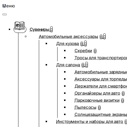
Меню
Сувениры
Автомобильные аксессуары
0
Для кузова
0
Скребки
0
Тросы для транспортиро
Для салона
0
Автомобильные зарядные
Аксессуары для торпеды
Держатели для смартфо
Органайзеры для авто
0
Парковочные визитки
0
Пылесосы
0
Солнцезащитные экраны
Инструменты и наборы для авто