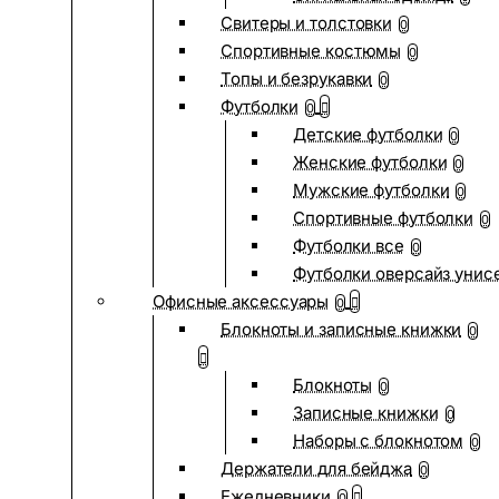
Свитеры и толстовки
0
Спортивные костюмы
0
Топы и безрукавки
0
Футболки
0
Детские футболки
0
Женские футболки
0
Мужские футболки
0
Спортивные футболки
0
Футболки все
0
Футболки оверсайз унис
Офисные аксессуары
0
Блокноты и записные книжки
0
Блокноты
0
Записные книжки
0
Наборы с блокнотом
0
Держатели для бейджа
0
Ежедневники
0