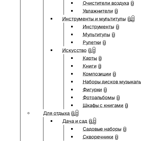
Очистители воздуха
0
Увлажнители
0
Инструменты и мультитулы
0
Инструменты
0
Мультитулы
0
Рулетки
0
Искусство
0
Карты
0
Книги
0
Композиции
0
Наборы дисков музыкал
Фигурки
0
Фотоальбомы
0
Шкафы с книгами
0
Для отдыха
0
Дача и сад
0
Садовые наборы
0
Скворечники
0