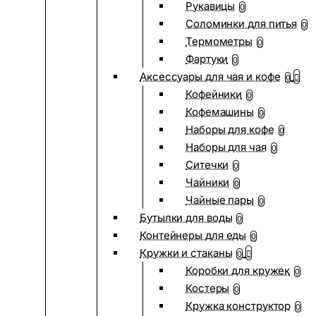
Рукавицы
0
Соломинки для питья
0
Термометры
0
Фартуки
0
Аксессуары для чая и кофе
0
Кофейники
0
Кофемашины
0
Наборы для кофе
0
Наборы для чая
0
Ситечки
0
Чайники
0
Чайные пары
0
Бутылки для воды
0
Контейнеры для еды
0
Кружки и стаканы
0
Коробки для кружек
0
Костеры
0
Кружка конструктор
0