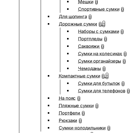
Мешки
0
Спортивные сумки
0
Для шопинга
0
Дорожные сумки
0
Наборы с сумками
0
Портпледы
0
Саквояжи
0
Сумки на колесиках
0
Сумки органайзеры
0
Чемоданы
0
Компактные сумки
0
Сумки для бутылок
0
Сумки для телефонов
0
На пояс
0
Пляжные сумки
0
Портфели
0
Рюкзаки
0
Сумки-холодильники
0