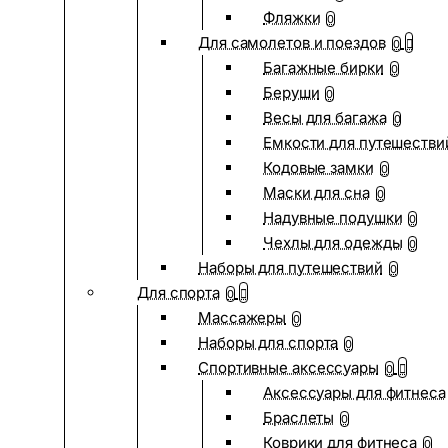
Фляжки
0
Для самолетов и поездов
0
Багажные бирки
0
Беруши
0
Весы для багажа
0
Емкости для путешестви
Кодовые замки
0
Маски для сна
0
Надувные подушки
0
Чехлы для одежды
0
Наборы для путешествий
0
Для спорта
0
Массажеры
0
Наборы для спорта
0
Спортивные аксессуары
0
Аксессуары для фитнеса
Браслеты
0
Коврики для фитнеса
0