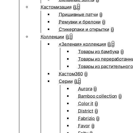
0
Кастомизация
0
Пришивные патчи
0
Ремувки и брелоки
0
Стикерпаки и открытки
0
Коллекции
0
«Зеленая» коллекция
0
Товары из бамбука
0
Товары из переработанн
Товары из растительного
Кастом360
0
Серии
0
Aurora
0
Bamboo collection
0
Color it
0
District
0
Fabrizio
0
Favor
0