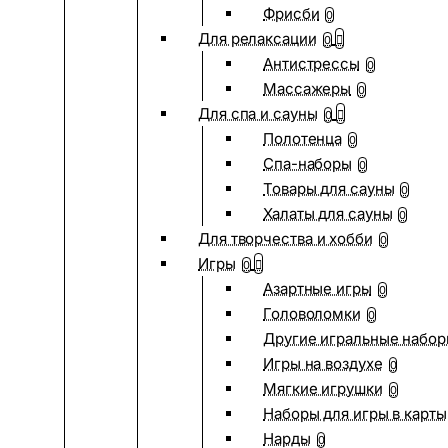
Фрисби
0
Для релаксации
0
Антистрессы
0
Массажеры
0
Для спа и сауны
0
Полотенца
0
Спа-наборы
0
Товары для сауны
0
Халаты для сауны
0
Для творчества и хобби
0
Игры
0
Азартные игры
0
Головоломки
0
Другие игральные набо
Игры на воздухе
0
Мягкие игрушки
0
Наборы для игры в карты
Нарды
0