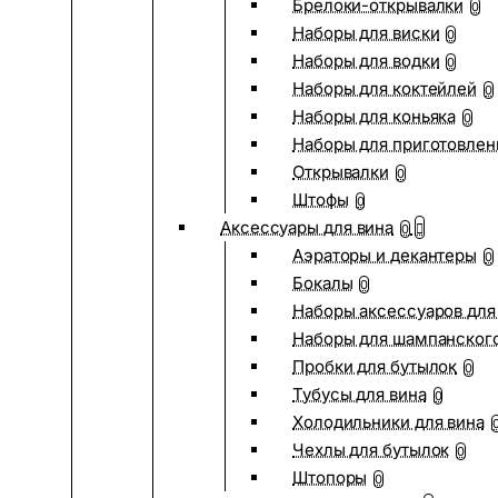
Брелоки-открывалки
0
Наборы для виски
0
Наборы для водки
0
Наборы для коктейлей
0
Наборы для коньяка
0
Наборы для приготовлен
Открывалки
0
Штофы
0
Аксессуары для вина
0
Аэраторы и декантеры
0
Бокалы
0
Наборы аксессуаров для
Наборы для шампанског
Пробки для бутылок
0
Тубусы для вина
0
Холодильники для вина
Чехлы для бутылок
0
Штопоры
0