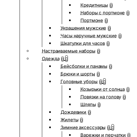
Кредитницы
0
Наборы с портмоне
0
Портмоне
0
Украшения мужские
0
Часы наручные мужские
0
Шкатулки для часов
0
Настраиваемые наборы
0
Одежда
0
Бейсболки и панамы
0
Брюки и шорты
0
Головные уборы
0
Козырьки от солнца
0
Повязки на голову
0
Шляпы
0
Дождевики
0
Жилеты
0
Зимние аксессуары
0
Варежки и перчатки
0