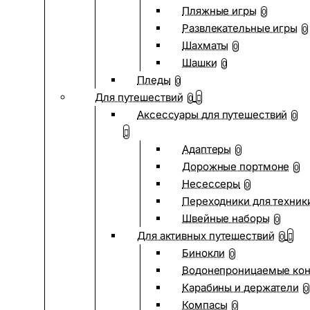
Пляжные игры
0
Развлекательные игры
0
Шахматы
0
Шашки
0
Пледы
0
Для путешествий
0
Аксессуары для путешествий
0
Адаптеры
0
Дорожные портмоне
0
Несессеры
0
Переходники для техник
Швейные наборы
0
Для активных путешествий
0
Бинокли
0
Водонепроницаемые ко
Карабины и держатели
0
Компасы
0