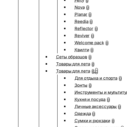
Felty
0
Nova
0
Planar
0
Reedia
0
Reflector
0
Reviver
0
Welcome pack
0
Квилти
0
Сеты образцов
0
Товары для лета
0
Товары для лета
0
Для отдыха и спорта
0
Зонты
0
Инструменты и мультиту
Кухня и посуда
0
Личные аксессуары
0
Одежда
0
Сумки и рюкзаки
0