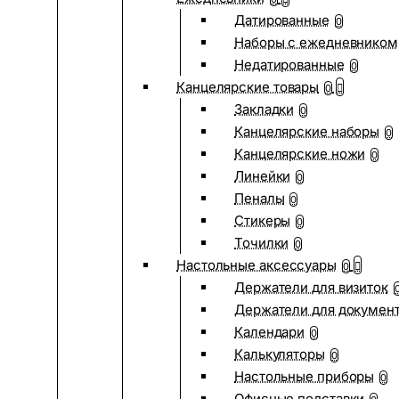
Датированные
0
Наборы с ежедневником
Недатированные
0
Канцелярские товары
0
Закладки
0
Канцелярские наборы
0
Канцелярские ножи
0
Линейки
0
Пеналы
0
Стикеры
0
Точилки
0
Настольные аксессуары
0
Держатели для визиток
Держатели для докумен
Календари
0
Калькуляторы
0
Настольные приборы
0
Офисные подставки