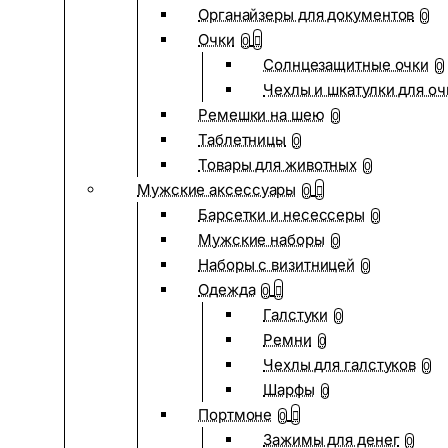
Органайзеры для документов
0
Очки
0
Солнцезащитные очки
0
Чехлы и шкатулки для оч
Ремешки на шею
0
Таблетницы
0
Товары для животных
0
Мужские аксессуары
0
Барсетки и несессеры
0
Мужские наборы
0
Наборы с визитницей
0
Одежда
0
Галстуки
0
Ремни
0
Чехлы для галстуков
0
Шарфы
0
Портмоне
0
Зажимы для денег
0