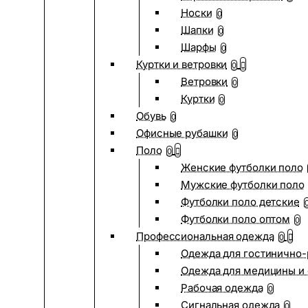
Носки
0
Шапки
0
Шарфы
0
Куртки и ветровки
0
Ветровки
0
Куртки
0
Обувь
0
Офисные рубашки
0
Поло
0
Женские футболки поло
Мужские футболки поло
Футболки поло детские
Футболки поло оптом
0
Профессиональная одежда
0
Одежда для гостинично
Одежда для медицины и 
Рабочая одежда
0
Сигнальная одежда
0