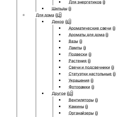
Для энергетиков
0
Шильды
0
Для дома
0
Декор
0
Ароматические свечи
0
Ароматы для дома
0
Вазы
0
Лампы
0
Подвески
0
Растения
0
Свечи и подсвечники
0
Статуэтки настольные
0
Украшения
0
Фоторамки
0
Другое
0
Вентиляторы
0
Камины
0
Органайзеры
0