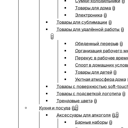
Сумки-холодильники
0
Товары для дома
0
Электроника
0
Товары для сублимации
0
Товары для удалённой работы
0
Обеденный перерыв
0
Организация рабочего м
Перекус в рабочее врем
Спорт в домашних услов
Товары для детей
0
Уютная атмосфера дома
Товары с поверхностью soft-touc
Товары с подсветкой логотипа
0
Трендовые цвета
0
Кухня и посуда
0
Аксессуары для алкоголя
0
Барные наборы
0