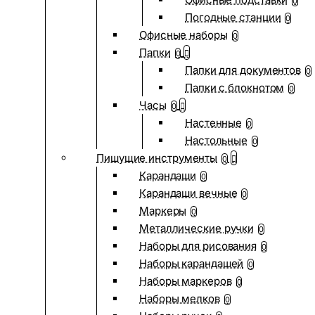
0
Погодные станции
0
Офисные наборы
0
Папки
0
Папки для документов
0
Папки с блокнотом
0
Часы
0
Настенные
0
Настольные
0
Пишущие инструменты
0
Карандаши
0
Карандаши вечные
0
Маркеры
0
Металлические ручки
0
Наборы для рисования
0
Наборы карандашей
0
Наборы маркеров
0
Наборы мелков
0