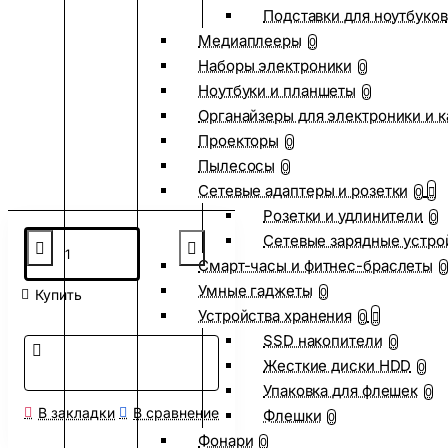
Подставки для ноутбуков
Медиаплееры
0
Наборы электроники
0
Ноутбуки и планшеты
0
Органайзеры для электроники и 
Проекторы
0
Пылесосы
0
Сетевые адаптеры и розетки
0
Розетки и удлинители
0
Сетевые зарядные устро
Смарт-часы и фитнес-браслеты
0
Умные гаджеты
0
Купить
Устройства хранения
0
SSD накопители
0
Жесткие диски HDD
0
Упаковка для флешек
0
В закладки
В сравнение
Флешки
0
Фонари
0