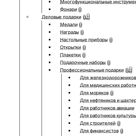
Многофункциональные инструме
Фонари
0
Деловые подарки
0
Медали
0
Награды
0
Настольные приборы
0
Открытки
0
Плакетки
0
Подарочные наборы
0
Профессиональные подарки
0
Для железнодорожнико
Для медицинских работ
Для моряков
0
Для нефтяников и шахте
Для работников авиации
Для работников культур
Для строителей
0
Для финансистов
0