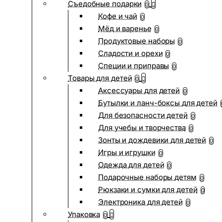
Съедобные подарки
0
Кофе и чай
0
Мёд и варенье
0
Продуктовые наборы
0
Сладости и орехи
0
Специи и приправы
0
Товары для детей
0
Аксессуары для детей
0
Бутылки и ланч-боксы для детей
Для безопасности детей
0
Для учебы и творчества
0
Зонты и дождевики для детей
0
Игры и игрушки
0
Одежда для детей
0
Подарочные наборы детям
0
Рюкзаки и сумки для детей
0
Электроника для детей
0
Упаковка
0