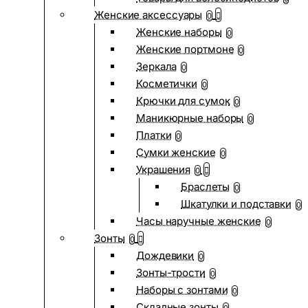
Женские аксессуары
0
Женские наборы
0
Женские портмоне
0
Зеркала
0
Косметички
0
Крючки для сумок
0
Маникюрные наборы
0
Платки
0
Сумки женские
0
Украшения
0
Браслеты
0
Шкатулки и подставки
0
Часы наручные женские
0
Зонты
0
Дождевики
0
Зонты-трости
0
Наборы с зонтами
0
Складные зонты