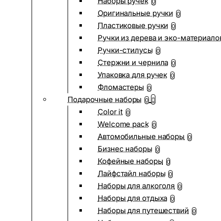
Наборы ручек
0
Оригинальные ручки
0
Пластиковые ручки
0
Ручки из дерева и эко-материало
Ручки-стилусы
0
Стержни и чернила
0
Упаковка для ручек
0
Фломастеры
0
Подарочные наборы
0
Color it
0
Welcome pack
0
Автомобильные наборы
0
Бизнес наборы
0
Кофейные наборы
0
Лайфстайл наборы
0
Наборы для алкоголя
0
Наборы для отдыха
0
Наборы для путешествий
0