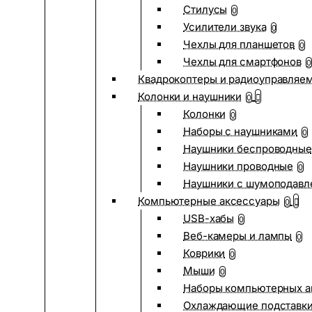
Стилусы
0
Усилители звука
0
Чехлы для планшетов
0
Чехлы для смартфонов
0
Квадрокоптеры и радиоуправляе
Колонки и наушники
0
Колонки
0
Наборы с наушниками
0
Наушники беспроводные
Наушники проводные
0
Наушники с шумоподав
Компьютерные аксессуары
0
USB-хабы
0
Веб-камеры и лампы
0
Коврики
0
Мыши
0
Наборы компьютерных а
Охлаждающие подставк