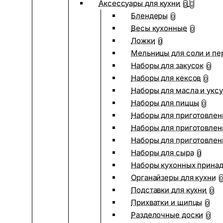
Аксессуары для кухни
0
Блендеры
0
Весы кухонные
0
Ложки
0
Мельницы для соли и пе
Наборы для закусок
0
Наборы для кексов
0
Наборы для масла и укс
Наборы для пиццы
0
Наборы для приготовлен
Наборы для приготовлен
Наборы для приготовлен
Наборы для сыра
0
Наборы кухонных прина
Органайзеры для кухни
0
Подставки для кухни
0
Прихватки и щипцы
0
Разделочные доски
0