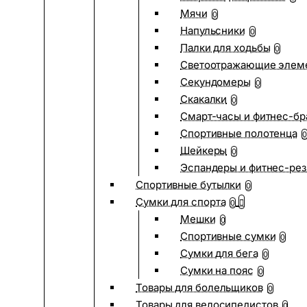
Мячи
0
Напульсники
0
Палки для ходьбы
0
Светоотражающие элем
Секундомеры
0
Скакалки
0
Смарт-часы и фитнес-бр
Спортивные полотенца
0
Шейкеры
0
Эспандеры и фитнес-рез
Спортивные бутылки
0
Сумки для спорта
0
Мешки
0
Спортивные сумки
0
Сумки для бега
0
Сумки на пояс
0
Товары для болельщиков
0
Товары для велосипедистов
0