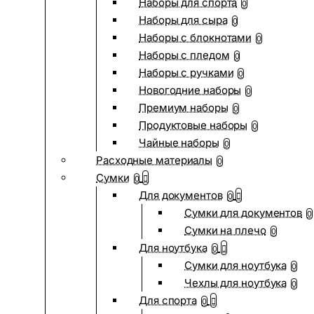
Наборы для спорта
0
Наборы для сыра
0
Наборы с блокнотами
0
Наборы с пледом
0
Наборы с ручками
0
Новогодние наборы
0
Премиум наборы
0
Продуктовые наборы
0
Чайные наборы
0
Расходные материалы
0
Сумки
0
Для документов
0
Сумки для документов
0
Сумки на плечо
0
Для ноутбука
0
Сумки для ноутбука
0
Чехлы для ноутбука
0
Для спорта
0