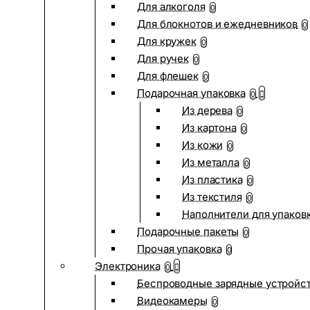
Для алкоголя
0
Для блокнотов и ежедневников
0
Для кружек
0
Для ручек
0
Для флешек
0
Подарочная упаковка
0
Из дерева
0
Из картона
0
Из кожи
0
Из металла
0
Из пластика
0
Из текстиля
0
Наполнители для упаков
Подарочные пакеты
0
Прочая упаковка
0
Электроника
0
Беспроводные зарядные устройств
Видеокамеры
0