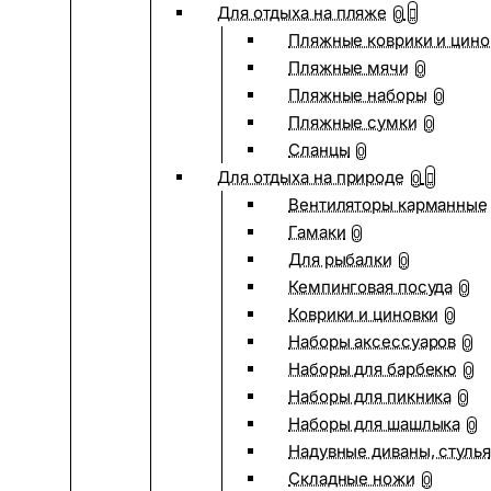
Для отдыха на пляже
0
Пляжные коврики и цино
Пляжные мячи
0
Пляжные наборы
0
Пляжные сумки
0
Сланцы
0
Для отдыха на природе
0
Вентиляторы карманные
Гамаки
0
Для рыбалки
0
Кемпинговая посуда
0
Коврики и циновки
0
Наборы аксессуаров
0
Наборы для барбекю
0
Наборы для пикника
0
Наборы для шашлыка
0
Надувные диваны, стулья
Складные ножи
0