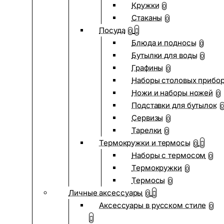
Кружки
0
Стаканы
0
Посуда
0
Блюда и подносы
0
Бутылки для воды
0
Графины
0
Наборы столовых прибо
Ножи и наборы ножей
0
Подставки для бутылок
0
Сервизы
0
Тарелки
0
Термокружки и термосы
0
Наборы с термосом
0
Термокружки
0
Термосы
0
Личные аксессуары
0
Аксессуары в русском стиле
0