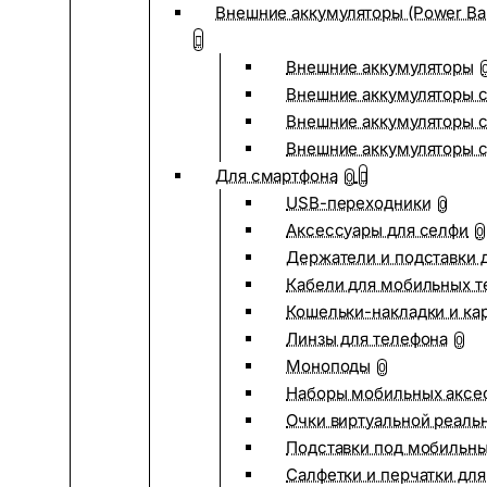
Внешние аккумуляторы (Power Ba
Внешние аккумуляторы
Внешние аккумуляторы с
Внешние аккумуляторы с
Внешние аккумуляторы 
Для смартфона
0
USB-переходники
0
Аксессуары для селфи
0
Держатели и подставки 
Кабели для мобильных т
Кошельки-накладки и ка
Линзы для телефона
0
Моноподы
0
Наборы мобильных аксе
Очки виртуальной реаль
Подставки под мобильн
Салфетки и перчатки для