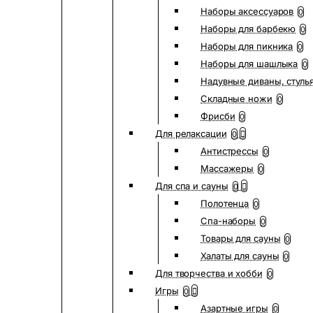
Наборы аксессуаров
0
Наборы для барбекю
0
Наборы для пикника
0
Наборы для шашлыка
0
Надувные диваны, стуль
Складные ножи
0
Фрисби
0
Для релаксации
0
Антистрессы
0
Массажеры
0
Для спа и сауны
0
Полотенца
0
Спа-наборы
0
Товары для сауны
0
Халаты для сауны
0
Для творчества и хобби
0
Игры
0
Азартные игры
0