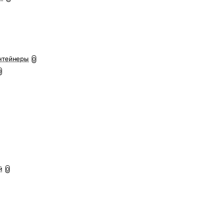
нтейнеры
0
0
й
0