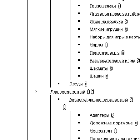
Головоломки
0
Другие игральные набо
Игры на воздухе
0
Мягкие игрушки
0
Наборы для игры в карт
Нарды
0
Пляжные игры
0
Развлекательные игры
0
Шахматы
0
Шашки
0
Пледы
0
Для путешествий
0
Аксессуары для путешествий
0
Адаптеры
0
Дорожные портмоне
0
Несессеры
0
Переходники для техник