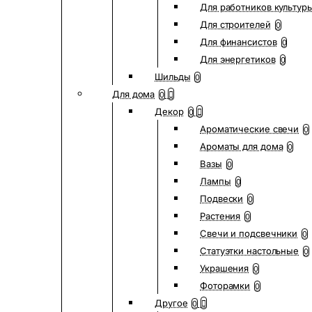
Для работников культур
Для строителей
0
Для финансистов
0
Для энергетиков
0
Шильды
0
Для дома
0
Декор
0
Ароматические свечи
0
Ароматы для дома
0
Вазы
0
Лампы
0
Подвески
0
Растения
0
Свечи и подсвечники
0
Статуэтки настольные
0
Украшения
0
Фоторамки
0
Другое
0