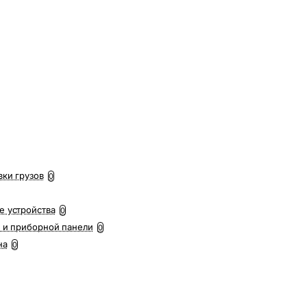
вки грузов
0
е устройства
0
 и приборной панели
0
на
0