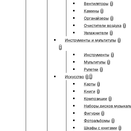
Вентиляторы
0
Камины
0
Органайзеры
0
Очистители воздуха
0
Увлажнители
0
Инструменты и мультитулы
0
Инструменты
0
Мультитулы
0
Рулетки
0
Искусство
0
Карты
0
Книги
0
Композиции
0
Наборы дисков музыкал
Фигурки
0
Фотоальбомы
0
Шкафы с книгами
0