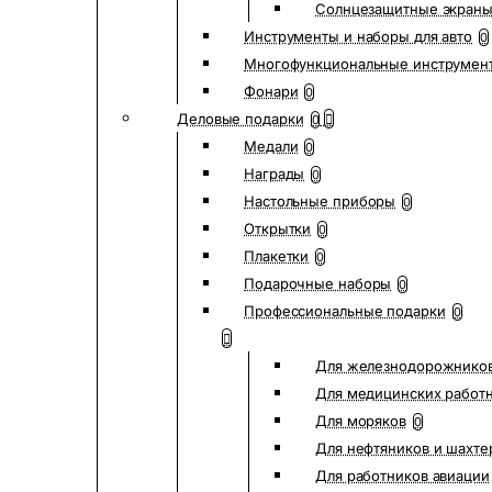
Солнцезащитные экран
Инструменты и наборы для авто
0
Многофункциональные инструмен
Фонари
0
Деловые подарки
0
Медали
0
Награды
0
Настольные приборы
0
Открытки
0
Плакетки
0
Подарочные наборы
0
Профессиональные подарки
0
Для железнодорожнико
Для медицинских работ
Для моряков
0
Для нефтяников и шахте
Для работников авиации