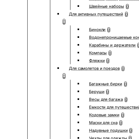
Швейные наборы
0
Для активных путешествий
0
Бинокли
0
Водонепроницаемые ко
Карабины и держатели
Компасы
0
Фляжки
0
Для самолетов и поездов
0
Багажные бирки
0
Беруши
0
Весы для багажа
0
Емкости для путешестви
Кодовые замки
0
Маски для сна
0
Надувные подушки
0
Чехлы для одежды
0