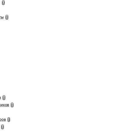
ы
0
ты
0
в
0
ников
0
ров
0
0