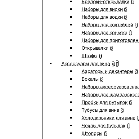
Брелоки-открывалки
0
Наборы для виски
0
Наборы для водки
0
Наборы для коктейлей
0
Наборы для коньяка
0
Наборы для приготовлен
Открывалки
0
Штофы
0
Аксессуары для вина
0
Аэраторы и декантеры
0
Бокалы
0
Наборы аксессуаров для
Наборы для шампанског
Пробки для бутылок
0
Тубусы для вина
0
Холодильники для вина
Чехлы для бутылок
0
Штопоры
0