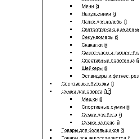
Мячи
0
Напульсники
0
Палки для ходьбы
0
Светоотражающие элем
Секундомеры
0
Скакалки
0
Смарт-часы и фитнес-бр
Спортивные полотенца
0
Шейкеры
0
Эспандеры и фитнес-рез
Спортивные бутылки
0
Сумки для спорта
0
Мешки
0
Спортивные сумки
0
Сумки для бега
0
Сумки на пояс
0
Товары для болельщиков
0
Товары для велосипедистов
0