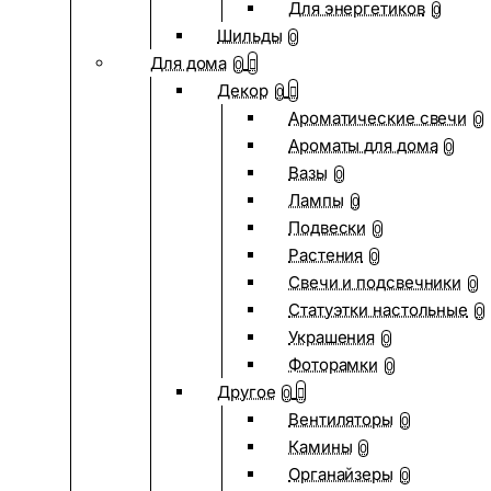
Для энергетиков
0
Шильды
0
Для дома
0
Декор
0
Ароматические свечи
0
Ароматы для дома
0
Вазы
0
Лампы
0
Подвески
0
Растения
0
Свечи и подсвечники
0
Статуэтки настольные
0
Украшения
0
Фоторамки
0
Другое
0
Вентиляторы
0
Камины
0
Органайзеры
0