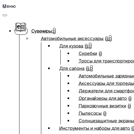
Меню
Сувениры
Автомобильные аксессуары
0
Для кузова
0
Скребки
0
Тросы для транспортиро
Для салона
0
Автомобильные зарядные
Аксессуары для торпеды
Держатели для смартфо
Органайзеры для авто
0
Парковочные визитки
0
Пылесосы
0
Солнцезащитные экраны
Инструменты и наборы для авто