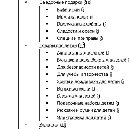
Съедобные подарки
0
Кофе и чай
0
Мёд и варенье
0
Продуктовые наборы
0
Сладости и орехи
0
Специи и приправы
0
Товары для детей
0
Аксессуары для детей
0
Бутылки и ланч-боксы для детей
Для безопасности детей
0
Для учебы и творчества
0
Зонты и дождевики для детей
0
Игры и игрушки
0
Одежда для детей
0
Подарочные наборы детям
0
Рюкзаки и сумки для детей
0
Электроника для детей
0
Упаковка
0