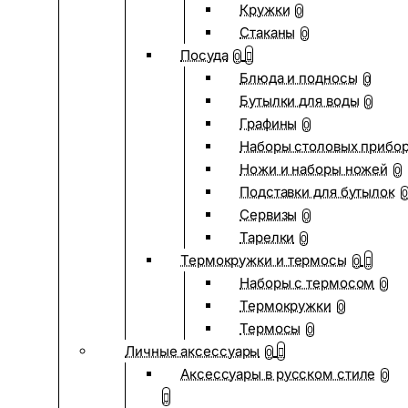
Кружки
0
Стаканы
0
Посуда
0
Блюда и подносы
0
Бутылки для воды
0
Графины
0
Наборы столовых прибо
Ножи и наборы ножей
0
Подставки для бутылок
0
Сервизы
0
Тарелки
0
Термокружки и термосы
0
Наборы с термосом
0
Термокружки
0
Термосы
0
Личные аксессуары
0
Аксессуары в русском стиле
0