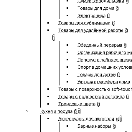
Сумки-холодильники
0
Товары для дома
0
Электроника
0
Товары для сублимации
0
Товары для удалённой работы
0
Обеденный перерыв
0
Организация рабочего м
Перекус в рабочее врем
Спорт в домашних услов
Товары для детей
0
Уютная атмосфера дома
Товары с поверхностью soft-touc
Товары с подсветкой логотипа
0
Трендовые цвета
0
Кухня и посуда
0
Аксессуары для алкоголя
0
Барные наборы
0