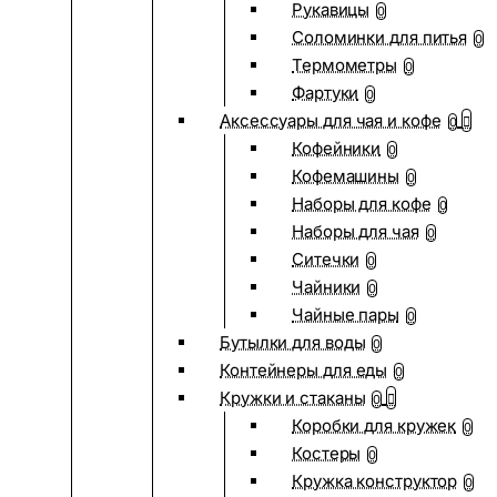
Рукавицы
0
Соломинки для питья
0
Термометры
0
Фартуки
0
Аксессуары для чая и кофе
0
Кофейники
0
Кофемашины
0
Наборы для кофе
0
Наборы для чая
0
Ситечки
0
Чайники
0
Чайные пары
0
Бутылки для воды
0
Контейнеры для еды
0
Кружки и стаканы
0
Коробки для кружек
0
Костеры
0
Кружка конструктор
0