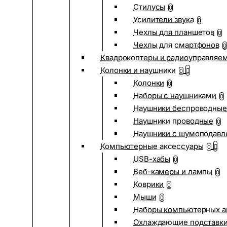
Стилусы
0
Усилители звука
0
Чехлы для планшетов
0
Чехлы для смартфонов
0
Квадрокоптеры и радиоуправляе
Колонки и наушники
0
Колонки
0
Наборы с наушниками
0
Наушники беспроводные
Наушники проводные
0
Наушники с шумоподав
Компьютерные аксессуары
0
USB-хабы
0
Веб-камеры и лампы
0
Коврики
0
Мыши
0
Наборы компьютерных а
Охлаждающие подставк