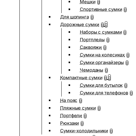
Мешки
0
Спортивные сумки
0
Для шопинга
0
Дорожные сумки
0
Наборы с сумками
0
Портпледы
0
Саквояжи
0
Сумки на колесиках
0
Сумки органайзеры
0
Чемоданы
0
Компактные сумки
0
Сумки для бутылок
0
Сумки для телефонов
0
На пояс
0
Пляжные сумки
0
Портфели
0
Рюкзаки
0
Сумки-холодильники
0