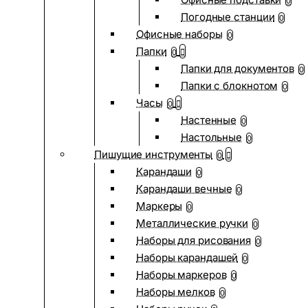
0
Погодные станции
0
Офисные наборы
0
Папки
0
Папки для документов
0
Папки с блокнотом
0
Часы
0
Настенные
0
Настольные
0
Пишущие инструменты
0
Карандаши
0
Карандаши вечные
0
Маркеры
0
Металлические ручки
0
Наборы для рисования
0
Наборы карандашей
0
Наборы маркеров
0
Наборы мелков
0