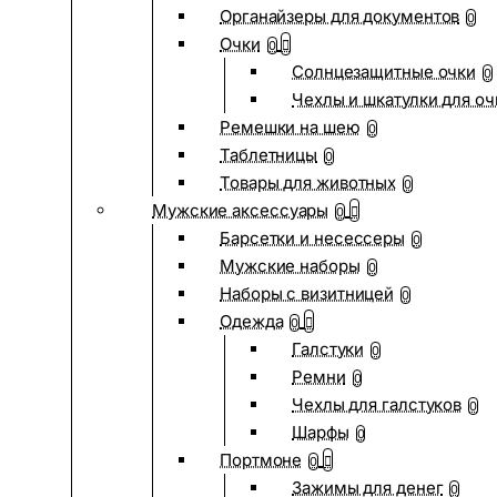
Органайзеры для документов
0
Очки
0
Солнцезащитные очки
0
Чехлы и шкатулки для оч
Ремешки на шею
0
Таблетницы
0
Товары для животных
0
Мужские аксессуары
0
Барсетки и несессеры
0
Мужские наборы
0
Наборы с визитницей
0
Одежда
0
Галстуки
0
Ремни
0
Чехлы для галстуков
0
Шарфы
0
Портмоне
0
Зажимы для денег
0