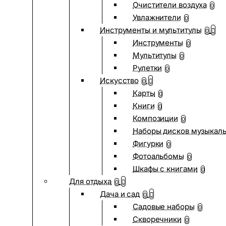
Очистители воздуха
0
Увлажнители
0
Инструменты и мультитулы
0
Инструменты
0
Мультитулы
0
Рулетки
0
Искусство
0
Карты
0
Книги
0
Композиции
0
Наборы дисков музыкал
Фигурки
0
Фотоальбомы
0
Шкафы с книгами
0
Для отдыха
0
Дача и сад
0
Садовые наборы
0
Скворечники
0