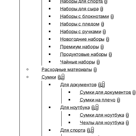
Наборы для спорта
0
Наборы для сыра
0
Наборы с блокнотами
0
Наборы с пледом
0
Наборы с ручками
0
Новогодние наборы
0
Премиум наборы
0
Продуктовые наборы
0
Чайные наборы
0
Расходные материалы
0
Сумки
0
Для документов
0
Сумки для документов
0
Сумки на плечо
0
Для ноутбука
0
Сумки для ноутбука
0
Чехлы для ноутбука
0
Для спорта
0