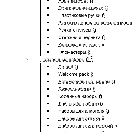
Наборы ручек
0
Оригинальные ручки
0
Пластиковые ручки
0
Ручки из дерева и эко-материало
Ручки-стилусы
0
Стержни и чернила
0
Упаковка для ручек
0
Фломастеры
0
Подарочные наборы
0
Color it
0
Welcome pack
0
Автомобильные наборы
0
Бизнес наборы
0
Кофейные наборы
0
Лайфстайл наборы
0
Наборы для алкоголя
0
Наборы для отдыха
0
Наборы для путешествий
0