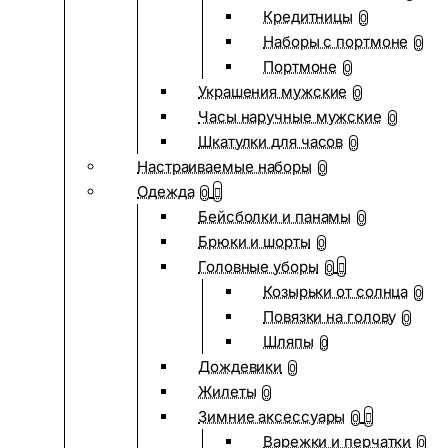
Кредитницы
0
Наборы с портмоне
0
Портмоне
0
Украшения мужские
0
Часы наручные мужские
0
Шкатулки для часов
0
Настраиваемые наборы
0
Одежда
0
Бейсболки и панамы
0
Брюки и шорты
0
Головные уборы
0
Козырьки от солнца
0
Повязки на голову
0
Шляпы
0
Дождевики
0
Жилеты
0
Зимние аксессуары
0
Варежки и перчатки
0