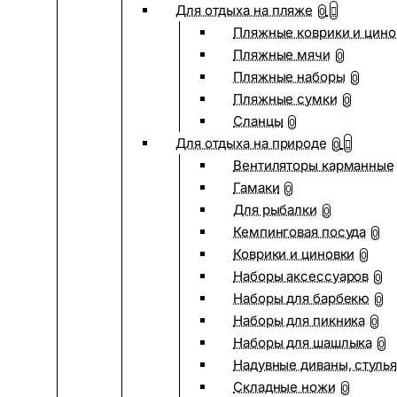
Для отдыха на пляже
0
Пляжные коврики и цино
Пляжные мячи
0
Пляжные наборы
0
Пляжные сумки
0
Сланцы
0
Для отдыха на природе
0
Вентиляторы карманные
Гамаки
0
Для рыбалки
0
Кемпинговая посуда
0
Коврики и циновки
0
Наборы аксессуаров
0
Наборы для барбекю
0
Наборы для пикника
0
Наборы для шашлыка
0
Надувные диваны, стулья
Складные ножи
0