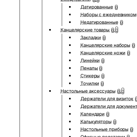
Датированные
0
Наборы с ежедневником
Недатированные
0
Канцелярские товары
0
Закладки
0
Канцелярские наборы
0
Канцелярские ножи
0
Линейки
0
Пеналы
0
Стикеры
0
Точилки
0
Настольные аксессуары
0
Держатели для визиток
Держатели для докумен
Календари
0
Калькуляторы
0
Настольные приборы
0
Офисные подставки