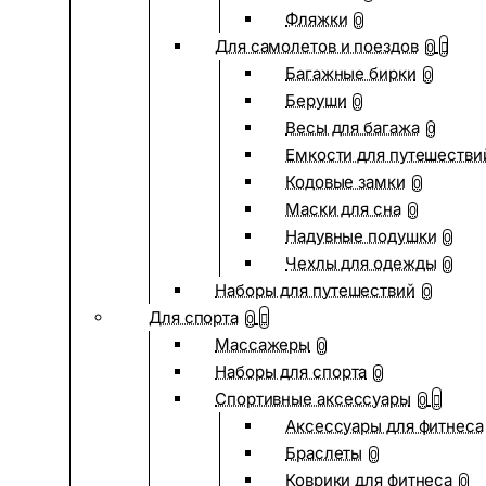
Фляжки
0
Для самолетов и поездов
0
Багажные бирки
0
Беруши
0
Весы для багажа
0
Емкости для путешестви
Кодовые замки
0
Маски для сна
0
Надувные подушки
0
Чехлы для одежды
0
Наборы для путешествий
0
Для спорта
0
Массажеры
0
Наборы для спорта
0
Спортивные аксессуары
0
Аксессуары для фитнеса
Браслеты
0
Коврики для фитнеса
0