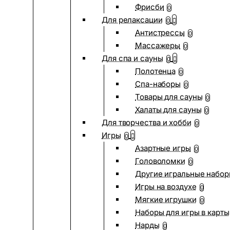
Фрисби
0
Для релаксации
0
Антистрессы
0
Массажеры
0
Для спа и сауны
0
Полотенца
0
Спа-наборы
0
Товары для сауны
0
Халаты для сауны
0
Для творчества и хобби
0
Игры
0
Азартные игры
0
Головоломки
0
Другие игральные набо
Игры на воздухе
0
Мягкие игрушки
0
Наборы для игры в карты
Нарды
0