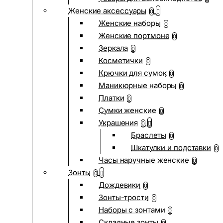
Женские аксессуары
0
Женские наборы
0
Женские портмоне
0
Зеркала
0
Косметички
0
Крючки для сумок
0
Маникюрные наборы
0
Платки
0
Сумки женские
0
Украшения
0
Браслеты
0
Шкатулки и подставки
0
Часы наручные женские
0
Зонты
0
Дождевики
0
Зонты-трости
0
Наборы с зонтами
0
Складные зонты