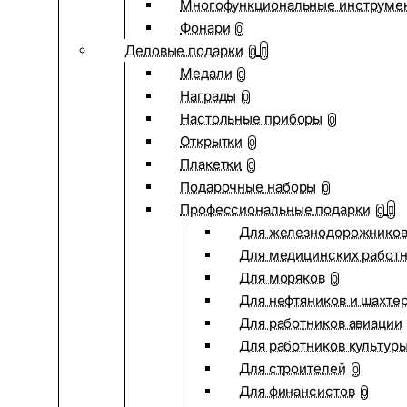
Многофункциональные инструме
Фонари
0
Деловые подарки
0
Медали
0
Награды
0
Настольные приборы
0
Открытки
0
Плакетки
0
Подарочные наборы
0
Профессиональные подарки
0
Для железнодорожнико
Для медицинских работ
Для моряков
0
Для нефтяников и шахте
Для работников авиации
Для работников культур
Для строителей
0
Для финансистов
0