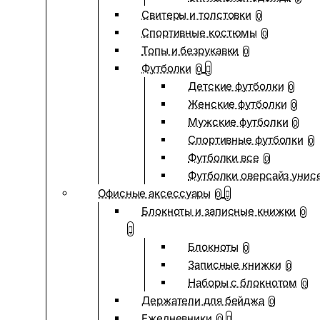
Свитеры и толстовки
0
Спортивные костюмы
0
Топы и безрукавки
0
Футболки
0
Детские футболки
0
Женские футболки
0
Мужские футболки
0
Спортивные футболки
0
Футболки все
0
Футболки оверсайз унис
Офисные аксессуары
0
Блокноты и записные книжки
0
Блокноты
0
Записные книжки
0
Наборы с блокнотом
0
Держатели для бейджа
0
Ежедневники
0