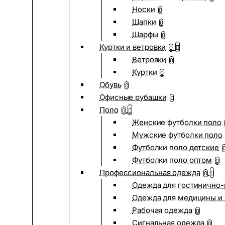
Носки
0
Шапки
0
Шарфы
0
Куртки и ветровки
0
Ветровки
0
Куртки
0
Обувь
0
Офисные рубашки
0
Поло
0
Женские футболки поло
Мужские футболки поло
Футболки поло детские
Футболки поло оптом
0
Профессиональная одежда
0
Одежда для гостинично
Одежда для медицины и 
Рабочая одежда
0
Сигнальная одежда
0