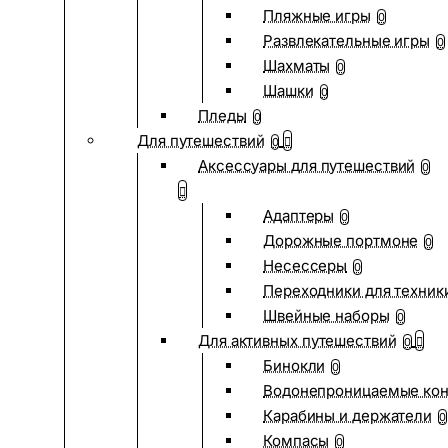
Пляжные игры
0
Развлекательные игры
0
Шахматы
0
Шашки
0
Пледы
0
Для путешествий
0
Аксессуары для путешествий
0
Адаптеры
0
Дорожные портмоне
0
Несессеры
0
Переходники для техник
Швейные наборы
0
Для активных путешествий
0
Бинокли
0
Водонепроницаемые ко
Карабины и держатели
0
Компасы
0