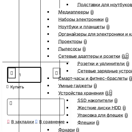
Подставки для ноутбуков
Медиаплееры
0
Наборы электроники
0
Ноутбуки и планшеты
0
Органайзеры для электроники и 
Проекторы
0
Пылесосы
0
Сетевые адаптеры и розетки
0
Розетки и удлинители
0
Сетевые зарядные устро
Смарт-часы и фитнес-браслеты
0
Умные гаджеты
0
Купить
Устройства хранения
0
SSD накопители
0
Жесткие диски HDD
0
Упаковка для флешек
0
В закладки
В сравнение
Флешки
0
Фонари
0