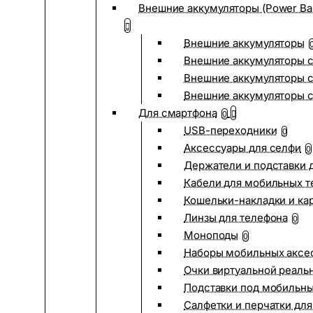
Внешние аккумуляторы (Power Ba
Внешние аккумуляторы
Внешние аккумуляторы с
Внешние аккумуляторы с
Внешние аккумуляторы 
Для смартфона
0
USB-переходники
0
Аксессуары для селфи
0
Держатели и подставки 
Кабели для мобильных т
Кошельки-накладки и ка
Линзы для телефона
0
Моноподы
0
Наборы мобильных аксе
Очки виртуальной реаль
Подставки под мобильн
Салфетки и перчатки для