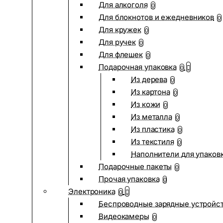
Для алкоголя
0
Для блокнотов и ежедневников
0
Для кружек
0
Для ручек
0
Для флешек
0
Подарочная упаковка
0
Из дерева
0
Из картона
0
Из кожи
0
Из металла
0
Из пластика
0
Из текстиля
0
Наполнители для упаков
Подарочные пакеты
0
Прочая упаковка
0
Электроника
0
Беспроводные зарядные устройств
Видеокамеры
0