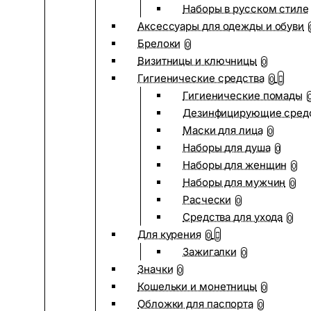
Наборы в русском стиле
Аксессуары для одежды и обуви
Брелоки
0
Визитницы и ключницы
0
Гигиенические средства
0
Гигиенические помады
Дезинфицирующие сред
Маски для лица
0
Наборы для душа
0
Наборы для женщин
0
Наборы для мужчин
0
Расчески
0
Средства для ухода
0
Для курения
0
Зажигалки
0
Значки
0
Кошельки и монетницы
0
Обложки для паспорта
0