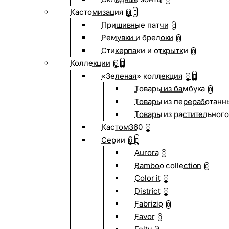
0
Кастомизация
0
Пришивные патчи
0
Ремувки и брелоки
0
Стикерпаки и открытки
0
Коллекции
0
«Зеленая» коллекция
0
Товары из бамбука
0
Товары из переработанн
Товары из растительного
Кастом360
0
Серии
0
Aurora
0
Bamboo collection
0
Color it
0
District
0
Fabrizio
0
Favor
0