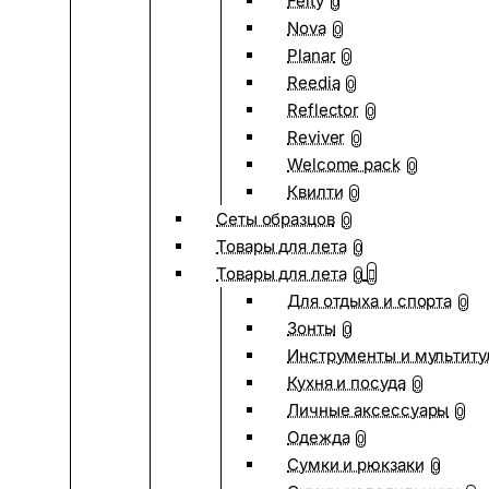
Felty
0
Nova
0
Planar
0
Reedia
0
Reflector
0
Reviver
0
Welcome pack
0
Квилти
0
Сеты образцов
0
Товары для лета
0
Товары для лета
0
Для отдыха и спорта
0
Зонты
0
Инструменты и мультиту
Кухня и посуда
0
Личные аксессуары
0
Одежда
0
Сумки и рюкзаки
0