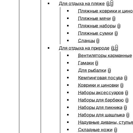
Для отдыха на пляже
0
Пляжные коврики и цино
Пляжные мячи
0
Пляжные наборы
0
Пляжные сумки
0
Сланцы
0
Для отдыха на природе
0
Вентиляторы карманные
Гамаки
0
Для рыбалки
0
Кемпинговая посуда
0
Коврики и циновки
0
Наборы аксессуаров
0
Наборы для барбекю
0
Наборы для пикника
0
Наборы для шашлыка
0
Надувные диваны, стулья
Складные ножи
0