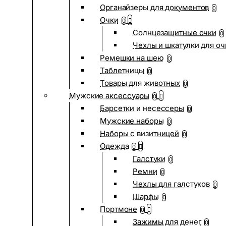
Органайзеры для документов
0
Очки
0
Солнцезащитные очки
0
Чехлы и шкатулки для оч
Ремешки на шею
0
Таблетницы
0
Товары для животных
0
Мужские аксессуары
0
Барсетки и несессеры
0
Мужские наборы
0
Наборы с визитницей
0
Одежда
0
Галстуки
0
Ремни
0
Чехлы для галстуков
0
Шарфы
0
Портмоне
0
Зажимы для денег
0