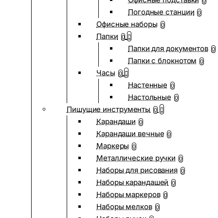
0
Погодные станции
0
Офисные наборы
0
Папки
0
Папки для документов
0
Папки с блокнотом
0
Часы
0
Настенные
0
Настольные
0
Пишущие инструменты
0
Карандаши
0
Карандаши вечные
0
Маркеры
0
Металлические ручки
0
Наборы для рисования
0
Наборы карандашей
0
Наборы маркеров
0
Наборы мелков
0