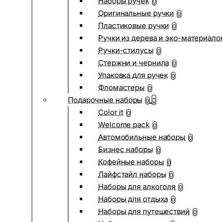
Наборы ручек
0
Оригинальные ручки
0
Пластиковые ручки
0
Ручки из дерева и эко-материало
Ручки-стилусы
0
Стержни и чернила
0
Упаковка для ручек
0
Фломастеры
0
Подарочные наборы
0
Color it
0
Welcome pack
0
Автомобильные наборы
0
Бизнес наборы
0
Кофейные наборы
0
Лайфстайл наборы
0
Наборы для алкоголя
0
Наборы для отдыха
0
Наборы для путешествий
0