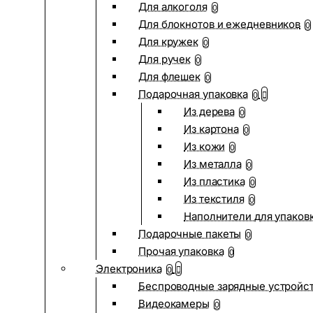
Для алкоголя
0
Для блокнотов и ежедневников
0
Для кружек
0
Для ручек
0
Для флешек
0
Подарочная упаковка
0
Из дерева
0
Из картона
0
Из кожи
0
Из металла
0
Из пластика
0
Из текстиля
0
Наполнители для упаков
Подарочные пакеты
0
Прочая упаковка
0
Электроника
0
Беспроводные зарядные устройств
Видеокамеры
0