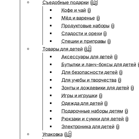
Съедобные подарки
0
Кофе и чай
0
Мёд и варенье
0
Продуктовые наборы
0
Сладости и орехи
0
Специи и приправы
0
Товары для детей
0
Аксессуары для детей
0
Бутылки и ланч-боксы для детей
Для безопасности детей
0
Для учебы и творчества
0
Зонты и дождевики для детей
0
Игры и игрушки
0
Одежда для детей
0
Подарочные наборы детям
0
Рюкзаки и сумки для детей
0
Электроника для детей
0
Упаковка
0