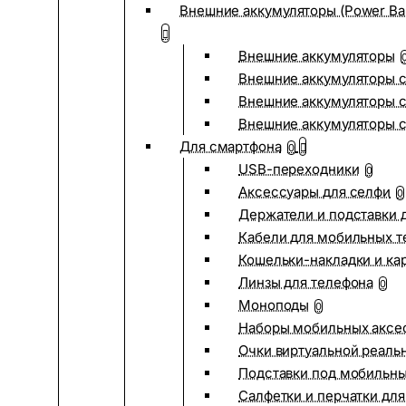
Внешние аккумуляторы (Power Ba
Внешние аккумуляторы
Внешние аккумуляторы с
Внешние аккумуляторы с
Внешние аккумуляторы 
Для смартфона
0
USB-переходники
0
Аксессуары для селфи
0
Держатели и подставки 
Кабели для мобильных т
Кошельки-накладки и ка
Линзы для телефона
0
Моноподы
0
Наборы мобильных аксе
Очки виртуальной реаль
Подставки под мобильн
Салфетки и перчатки для