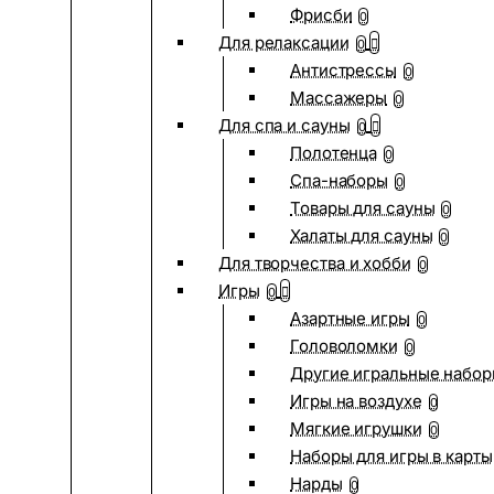
Фрисби
0
Для релаксации
0
Антистрессы
0
Массажеры
0
Для спа и сауны
0
Полотенца
0
Спа-наборы
0
Товары для сауны
0
Халаты для сауны
0
Для творчества и хобби
0
Игры
0
Азартные игры
0
Головоломки
0
Другие игральные набо
Игры на воздухе
0
Мягкие игрушки
0
Наборы для игры в карты
Нарды
0