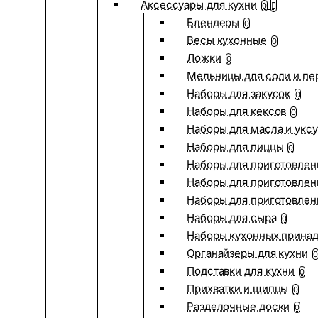
Аксессуары для кухни
0
Блендеры
0
Весы кухонные
0
Ложки
0
Мельницы для соли и пе
Наборы для закусок
0
Наборы для кексов
0
Наборы для масла и укс
Наборы для пиццы
0
Наборы для приготовлен
Наборы для приготовлен
Наборы для приготовлен
Наборы для сыра
0
Наборы кухонных прина
Органайзеры для кухни
0
Подставки для кухни
0
Прихватки и щипцы
0
Разделочные доски
0