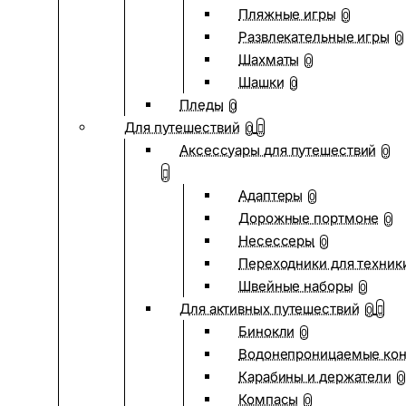
Пляжные игры
0
Развлекательные игры
0
Шахматы
0
Шашки
0
Пледы
0
Для путешествий
0
Аксессуары для путешествий
0
Адаптеры
0
Дорожные портмоне
0
Несессеры
0
Переходники для техник
Швейные наборы
0
Для активных путешествий
0
Бинокли
0
Водонепроницаемые ко
Карабины и держатели
0
Компасы
0