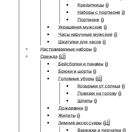
Кредитницы
0
Наборы с портмоне
0
Портмоне
0
Украшения мужские
0
Часы наручные мужские
0
Шкатулки для часов
0
Настраиваемые наборы
0
Одежда
0
Бейсболки и панамы
0
Брюки и шорты
0
Головные уборы
0
Козырьки от солнца
0
Повязки на голову
0
Шляпы
0
Дождевики
0
Жилеты
0
Зимние аксессуары
0
Варежки и перчатки
0