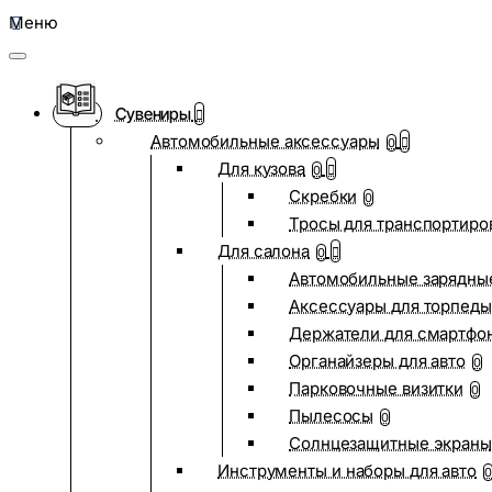
Меню
Сувениры
Автомобильные аксессуары
0
Для кузова
0
Скребки
0
Тросы для транспортиро
Для салона
0
Автомобильные зарядные
Аксессуары для торпеды
Держатели для смартфо
Органайзеры для авто
0
Парковочные визитки
0
Пылесосы
0
Солнцезащитные экраны
Инструменты и наборы для авто