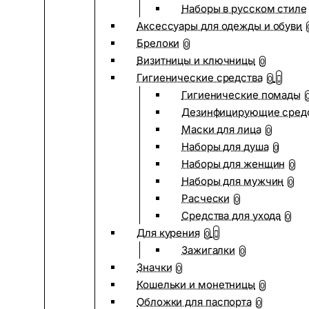
Наборы в русском стиле
Аксессуары для одежды и обуви
Брелоки
0
Визитницы и ключницы
0
Гигиенические средства
0
Гигиенические помады
Дезинфицирующие сред
Маски для лица
0
Наборы для душа
0
Наборы для женщин
0
Наборы для мужчин
0
Расчески
0
Средства для ухода
0
Для курения
0
Зажигалки
0
Значки
0
Кошельки и монетницы
0
Обложки для паспорта
0