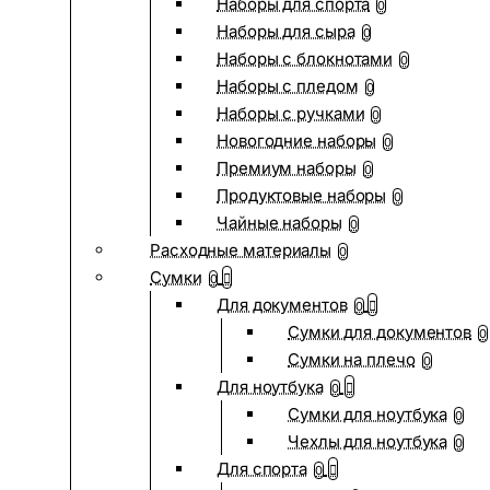
Наборы для спорта
0
Наборы для сыра
0
Наборы с блокнотами
0
Наборы с пледом
0
Наборы с ручками
0
Новогодние наборы
0
Премиум наборы
0
Продуктовые наборы
0
Чайные наборы
0
Расходные материалы
0
Сумки
0
Для документов
0
Сумки для документов
0
Сумки на плечо
0
Для ноутбука
0
Сумки для ноутбука
0
Чехлы для ноутбука
0
Для спорта
0