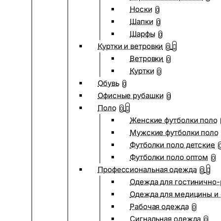
Носки
0
Шапки
0
Шарфы
0
Куртки и ветровки
0
Ветровки
0
Куртки
0
Обувь
0
Офисные рубашки
0
Поло
0
Женские футболки поло
Мужские футболки поло
Футболки поло детские
Футболки поло оптом
0
Профессиональная одежда
0
Одежда для гостинично
Одежда для медицины и 
Рабочая одежда
0
Сигнальная одежда
0