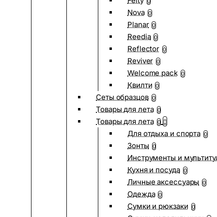
Felty
0
Nova
0
Planar
0
Reedia
0
Reflector
0
Reviver
0
Welcome pack
0
Квилти
0
Сеты образцов
0
Товары для лета
0
Товары для лета
0
Для отдыха и спорта
0
Зонты
0
Инструменты и мультиту
Кухня и посуда
0
Личные аксессуары
0
Одежда
0
Сумки и рюкзаки
0