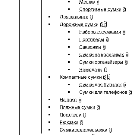
Мешки
0
Спортивные сумки
0
Для шопинга
0
Дорожные сумки
0
Наборы с сумками
0
Портпледы
0
Саквояжи
0
Сумки на колесиках
0
Сумки органайзеры
0
Чемоданы
0
Компактные сумки
0
Сумки для бутылок
0
Сумки для телефонов
0
На пояс
0
Пляжные сумки
0
Портфели
0
Рюкзаки
0
Сумки-холодильники
0