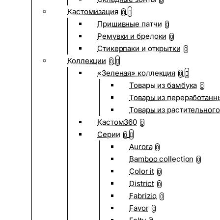
0
Кастомизация
0
Пришивные патчи
0
Ремувки и брелоки
0
Стикерпаки и открытки
0
Коллекции
0
«Зеленая» коллекция
0
Товары из бамбука
0
Товары из переработанн
Товары из растительного
Кастом360
0
Серии
0
Aurora
0
Bamboo collection
0
Color it
0
District
0
Fabrizio
0
Favor
0