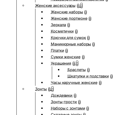
Женские аксессуары
0
Женские наборы
0
Женские портмоне
0
Зеркала
0
Косметички
0
Крючки для сумок
0
Маникюрные наборы
0
Платки
0
Сумки женские
0
Украшения
0
Браслеты
0
Шкатулки и подставки
0
Часы наручные женские
0
Зонты
0
Дождевики
0
Зонты-трости
0
Наборы с зонтами
0
Складные зонты