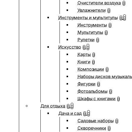
Очистители воздуха
0
Увлажнители
0
Инструменты и мультитулы
0
Инструменты
0
Мультитулы
0
Рулетки
0
Искусство
0
Карты
0
Книги
0
Композиции
0
Наборы дисков музыкал
Фигурки
0
Фотоальбомы
0
Шкафы с книгами
0
Для отдыха
0
Дача и сад
0
Садовые наборы
0
Скворечники
0