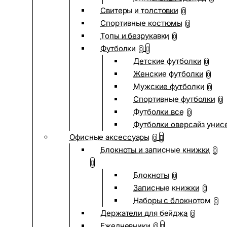
Свитеры и толстовки
0
Спортивные костюмы
0
Топы и безрукавки
0
Футболки
0
Детские футболки
0
Женские футболки
0
Мужские футболки
0
Спортивные футболки
0
Футболки все
0
Футболки оверсайз унис
Офисные аксессуары
0
Блокноты и записные книжки
0
Блокноты
0
Записные книжки
0
Наборы с блокнотом
0
Держатели для бейджа
0
Ежедневники
0