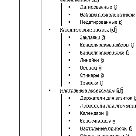
Датированные
0
Наборы с ежедневником
Недатированные
0
Канцелярские товары
0
Закладки
0
Канцелярские наборы
0
Канцелярские ножи
0
Линейки
0
Пеналы
0
Стикеры
0
Точилки
0
Настольные аксессуары
0
Держатели для визиток
Держатели для докумен
Календари
0
Калькуляторы
0
Настольные приборы
0
Офисные подставки