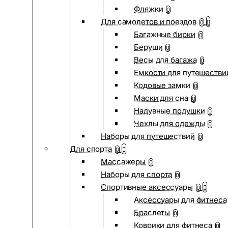
Фляжки
0
Для самолетов и поездов
0
Багажные бирки
0
Беруши
0
Весы для багажа
0
Емкости для путешестви
Кодовые замки
0
Маски для сна
0
Надувные подушки
0
Чехлы для одежды
0
Наборы для путешествий
0
Для спорта
0
Массажеры
0
Наборы для спорта
0
Спортивные аксессуары
0
Аксессуары для фитнеса
Браслеты
0
Коврики для фитнеса
0