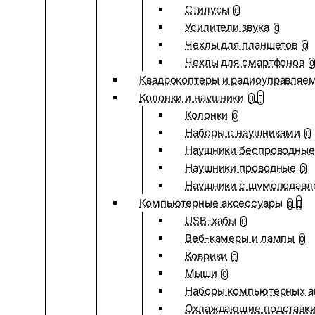
Стилусы
0
Усилители звука
0
Чехлы для планшетов
0
Чехлы для смартфонов
0
Квадрокоптеры и радиоуправляе
Колонки и наушники
0
Колонки
0
Наборы с наушниками
0
Наушники беспроводные
Наушники проводные
0
Наушники с шумоподав
Компьютерные аксессуары
0
USB-хабы
0
Веб-камеры и лампы
0
Коврики
0
Мыши
0
Наборы компьютерных а
Охлаждающие подставк