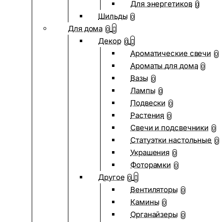
Для энергетиков
0
Шильды
0
Для дома
0
Декор
0
Ароматические свечи
0
Ароматы для дома
0
Вазы
0
Лампы
0
Подвески
0
Растения
0
Свечи и подсвечники
0
Статуэтки настольные
0
Украшения
0
Фоторамки
0
Другое
0
Вентиляторы
0
Камины
0
Органайзеры
0