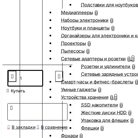
Подставки для ноутбуков
Медиаплееры
0
Наборы электроники
0
Ноутбуки и планшеты
0
Органайзеры для электроники и 
Проекторы
0
Пылесосы
0
Сетевые адаптеры и розетки
0
Розетки и удлинители
0
Сетевые зарядные устро
Смарт-часы и фитнес-браслеты
0
Умные гаджеты
0
Купить
Устройства хранения
0
SSD накопители
0
Жесткие диски HDD
0
Упаковка для флешек
0
В закладки
В сравнение
Флешки
0
Фонари
0