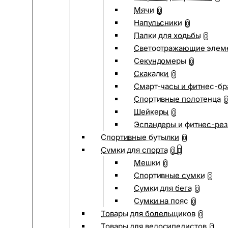
Мячи
0
Напульсники
0
Палки для ходьбы
0
Светоотражающие элем
Секундомеры
0
Скакалки
0
Смарт-часы и фитнес-бр
Спортивные полотенца
0
Шейкеры
0
Эспандеры и фитнес-рез
Спортивные бутылки
0
Сумки для спорта
0
Мешки
0
Спортивные сумки
0
Сумки для бега
0
Сумки на пояс
0
Товары для болельщиков
0
Товары для велосипедистов
0