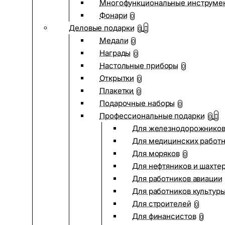
Многофункциональные инструме
Фонари
0
Деловые подарки
0
Медали
0
Награды
0
Настольные приборы
0
Открытки
0
Плакетки
0
Подарочные наборы
0
Профессиональные подарки
0
Для железнодорожнико
Для медицинских работ
Для моряков
0
Для нефтяников и шахте
Для работников авиации
Для работников культур
Для строителей
0
Для финансистов
0