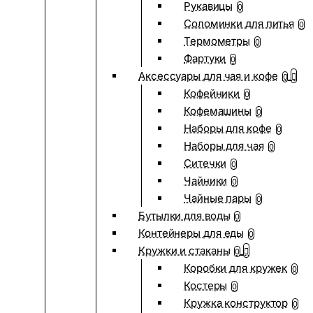
Рукавицы
0
Соломинки для питья
0
Термометры
0
Фартуки
0
Аксессуары для чая и кофе
0
Кофейники
0
Кофемашины
0
Наборы для кофе
0
Наборы для чая
0
Ситечки
0
Чайники
0
Чайные пары
0
Бутылки для воды
0
Контейнеры для еды
0
Кружки и стаканы
0
Коробки для кружек
0
Костеры
0
Кружка конструктор
0