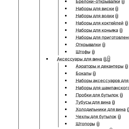
Брелоки-открывалки
0
Наборы для виски
0
Наборы для водки
0
Наборы для коктейлей
0
Наборы для коньяка
0
Наборы для приготовлен
Открывалки
0
Штофы
0
Аксессуары для вина
0
Аэраторы и декантеры
0
Бокалы
0
Наборы аксессуаров для
Наборы для шампанског
Пробки для бутылок
0
Тубусы для вина
0
Холодильники для вина
Чехлы для бутылок
0
Штопоры
0