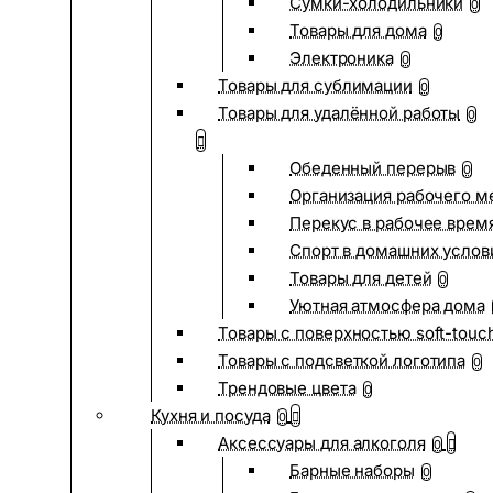
Сумки-холодильники
0
Товары для дома
0
Электроника
0
Товары для сублимации
0
Товары для удалённой работы
0
Обеденный перерыв
0
Организация рабочего м
Перекус в рабочее врем
Спорт в домашних услов
Товары для детей
0
Уютная атмосфера дома
Товары с поверхностью soft-touc
Товары с подсветкой логотипа
0
Трендовые цвета
0
Кухня и посуда
0
Аксессуары для алкоголя
0
Барные наборы
0