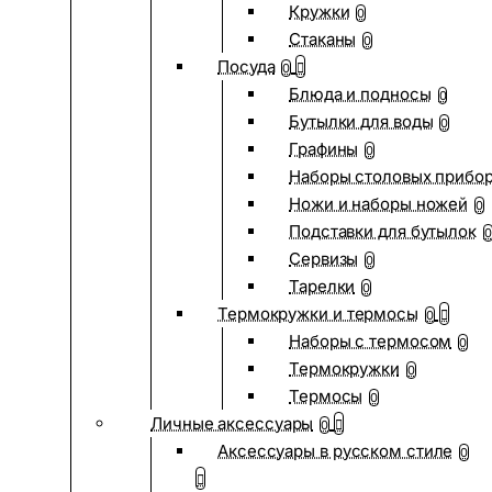
Кружки
0
Стаканы
0
Посуда
0
Блюда и подносы
0
Бутылки для воды
0
Графины
0
Наборы столовых прибо
Ножи и наборы ножей
0
Подставки для бутылок
0
Сервизы
0
Тарелки
0
Термокружки и термосы
0
Наборы с термосом
0
Термокружки
0
Термосы
0
Личные аксессуары
0
Аксессуары в русском стиле
0