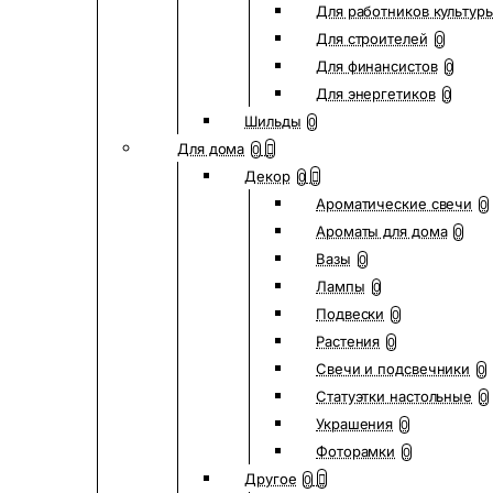
Для работников культур
Для строителей
0
Для финансистов
0
Для энергетиков
0
Шильды
0
Для дома
0
Декор
0
Ароматические свечи
0
Ароматы для дома
0
Вазы
0
Лампы
0
Подвески
0
Растения
0
Свечи и подсвечники
0
Статуэтки настольные
0
Украшения
0
Фоторамки
0
Другое
0