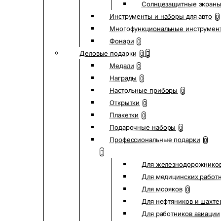
Солнцезащитные экран
Инструменты и наборы для авто
0
Многофункциональные инструмен
Фонари
0
Деловые подарки
0
Медали
0
Награды
0
Настольные приборы
0
Открытки
0
Плакетки
0
Подарочные наборы
0
Профессиональные подарки
0
Для железнодорожнико
Для медицинских работ
Для моряков
0
Для нефтяников и шахте
Для работников авиации