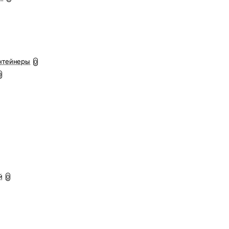
нтейнеры
0
0
й
0