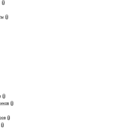
ы
0
ты
0
в
0
ников
0
ров
0
0