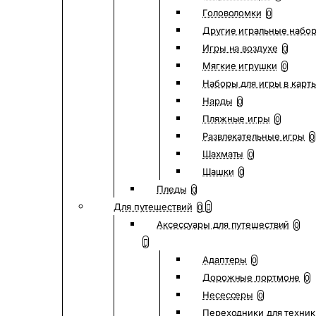
Головоломки
0
Другие игральные набо
Игры на воздухе
0
Мягкие игрушки
0
Наборы для игры в карт
Нарды
0
Пляжные игры
0
Развлекательные игры
0
Шахматы
0
Шашки
0
Пледы
0
Для путешествий
0
Аксессуары для путешествий
0
Адаптеры
0
Дорожные портмоне
0
Несессеры
0
Переходники для техник