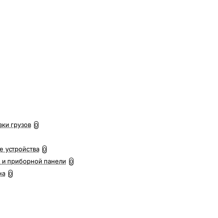
вки грузов
0
е устройства
0
 и приборной панели
0
на
0