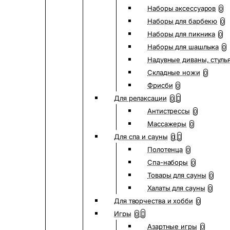
Наборы аксессуаров
0
Наборы для барбекю
0
Наборы для пикника
0
Наборы для шашлыка
0
Надувные диваны, стуль
Складные ножи
0
Фрисби
0
Для релаксации
0
Антистрессы
0
Массажеры
0
Для спа и сауны
0
Полотенца
0
Спа-наборы
0
Товары для сауны
0
Халаты для сауны
0
Для творчества и хобби
0
Игры
0
Азартные игры
0