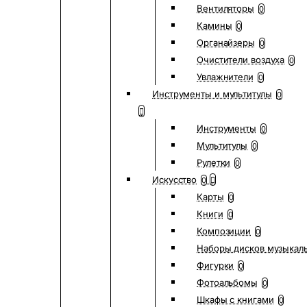
Вентиляторы
0
Камины
0
Органайзеры
0
Очистители воздуха
0
Увлажнители
0
Инструменты и мультитулы
0
Инструменты
0
Мультитулы
0
Рулетки
0
Искусство
0
Карты
0
Книги
0
Композиции
0
Наборы дисков музыкал
Фигурки
0
Фотоальбомы
0
Шкафы с книгами
0