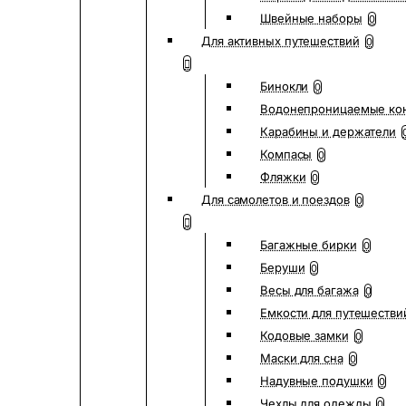
Швейные наборы
0
Для активных путешествий
0
Бинокли
0
Водонепроницаемые ко
Карабины и держатели
Компасы
0
Фляжки
0
Для самолетов и поездов
0
Багажные бирки
0
Беруши
0
Весы для багажа
0
Емкости для путешестви
Кодовые замки
0
Маски для сна
0
Надувные подушки
0
Чехлы для одежды
0