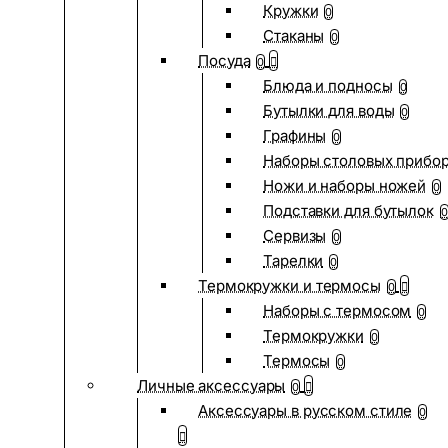
Кружки
0
Стаканы
0
Посуда
0
Блюда и подносы
0
Бутылки для воды
0
Графины
0
Наборы столовых прибо
Ножи и наборы ножей
0
Подставки для бутылок
0
Сервизы
0
Тарелки
0
Термокружки и термосы
0
Наборы с термосом
0
Термокружки
0
Термосы
0
Личные аксессуары
0
Аксессуары в русском стиле
0