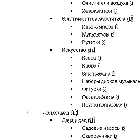
Очистители воздуха
0
Увлажнители
0
Инструменты и мультитулы
0
Инструменты
0
Мультитулы
0
Рулетки
0
Искусство
0
Карты
0
Книги
0
Композиции
0
Наборы дисков музыкал
Фигурки
0
Фотоальбомы
0
Шкафы с книгами
0
Для отдыха
0
Дача и сад
0
Садовые наборы
0
Скворечники
0