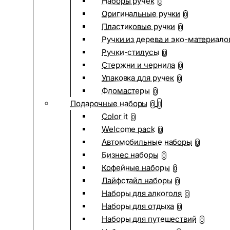
Наборы ручек
0
Оригинальные ручки
0
Пластиковые ручки
0
Ручки из дерева и эко-материало
Ручки-стилусы
0
Стержни и чернила
0
Упаковка для ручек
0
Фломастеры
0
Подарочные наборы
0
Color it
0
Welcome pack
0
Автомобильные наборы
0
Бизнес наборы
0
Кофейные наборы
0
Лайфстайл наборы
0
Наборы для алкоголя
0
Наборы для отдыха
0
Наборы для путешествий
0