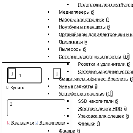
Подставки для ноутбуков
Медиаплееры
0
Наборы электроники
0
Ноутбуки и планшеты
0
Органайзеры для электроники и 
Проекторы
0
Пылесосы
0
Сетевые адаптеры и розетки
0
Розетки и удлинители
0
Сетевые зарядные устро
Смарт-часы и фитнес-браслеты
0
Умные гаджеты
0
Купить
Устройства хранения
0
SSD накопители
0
Жесткие диски HDD
0
Упаковка для флешек
0
В закладки
В сравнение
Флешки
0
Фонари
0