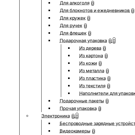
Для алкоголя
0
Для блокнотов и ежедневников
0
Для кружек
0
Для ручек
0
Для флешек
0
Подарочная упаковка
0
Из дерева
0
Из картона
0
Из кожи
0
Из металла
0
Из пластика
0
Из текстиля
0
Наполнители для упаков
Подарочные пакеты
0
Прочая упаковка
0
Электроника
0
Беспроводные зарядные устройств
Видеокамеры
0