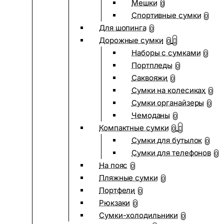
Мешки
0
Спортивные сумки
0
Для шопинга
0
Дорожные сумки
0
Наборы с сумками
0
Портпледы
0
Саквояжи
0
Сумки на колесиках
0
Сумки органайзеры
0
Чемоданы
0
Компактные сумки
0
Сумки для бутылок
0
Сумки для телефонов
0
На пояс
0
Пляжные сумки
0
Портфели
0
Рюкзаки
0
Сумки-холодильники
0