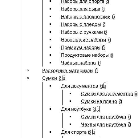
Наборы для спорта
0
Наборы для сыра
0
Наборы с блокнотами
0
Наборы с пледом
0
Наборы с ручками
0
Новогодние наборы
0
Премиум наборы
0
Продуктовые наборы
0
Чайные наборы
0
Расходные материалы
0
Сумки
0
Для документов
0
Сумки для документов
0
Сумки на плечо
0
Для ноутбука
0
Сумки для ноутбука
0
Чехлы для ноутбука
0
Для спорта
0