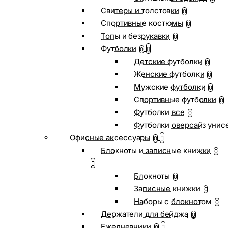
Свитеры и толстовки
0
Спортивные костюмы
0
Топы и безрукавки
0
Футболки
0
Детские футболки
0
Женские футболки
0
Мужские футболки
0
Спортивные футболки
0
Футболки все
0
Футболки оверсайз унис
Офисные аксессуары
0
Блокноты и записные книжки
0
Блокноты
0
Записные книжки
0
Наборы с блокнотом
0
Держатели для бейджа
0
Ежедневники
0