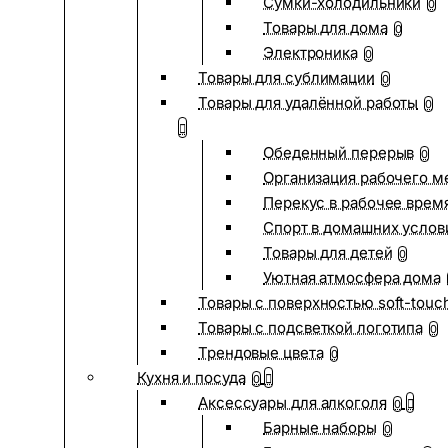
Сумки-холодильники
0
Товары для дома
0
Электроника
0
Товары для сублимации
0
Товары для удалённой работы
0
Обеденный перерыв
0
Организация рабочего м
Перекус в рабочее врем
Спорт в домашних услов
Товары для детей
0
Уютная атмосфера дома
Товары с поверхностью soft-touc
Товары с подсветкой логотипа
0
Трендовые цвета
0
Кухня и посуда
0
Аксессуары для алкоголя
0
Барные наборы
0