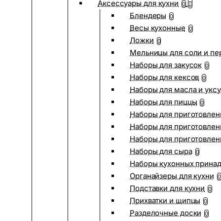
Аксессуары для кухни
0
Блендеры
0
Весы кухонные
0
Ложки
0
Мельницы для соли и пе
Наборы для закусок
0
Наборы для кексов
0
Наборы для масла и укс
Наборы для пиццы
0
Наборы для приготовлен
Наборы для приготовлен
Наборы для приготовлен
Наборы для сыра
0
Наборы кухонных прина
Органайзеры для кухни
0
Подставки для кухни
0
Прихватки и щипцы
0
Разделочные доски
0