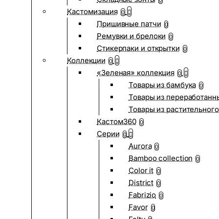
0
Кастомизация
0
Пришивные патчи
0
Ремувки и брелоки
0
Стикерпаки и открытки
0
Коллекции
0
«Зеленая» коллекция
0
Товары из бамбука
0
Товары из переработанн
Товары из растительного
Кастом360
0
Серии
0
Aurora
0
Bamboo collection
0
Color it
0
District
0
Fabrizio
0
Favor
0