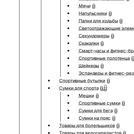
Мячи
0
Напульсники
0
Палки для ходьбы
0
Светоотражающие элем
Секундомеры
0
Скакалки
0
Смарт-часы и фитнес-бр
Спортивные полотенца
0
Шейкеры
0
Эспандеры и фитнес-рез
Спортивные бутылки
0
Сумки для спорта
0
Мешки
0
Спортивные сумки
0
Сумки для бега
0
Сумки на пояс
0
Товары для болельщиков
0
Товары для велосипедистов
0