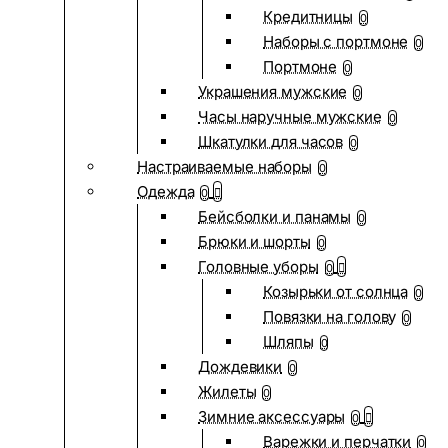
Кредитницы
0
Наборы с портмоне
0
Портмоне
0
Украшения мужские
0
Часы наручные мужские
0
Шкатулки для часов
0
Настраиваемые наборы
0
Одежда
0
Бейсболки и панамы
0
Брюки и шорты
0
Головные уборы
0
Козырьки от солнца
0
Повязки на голову
0
Шляпы
0
Дождевики
0
Жилеты
0
Зимние аксессуары
0
Варежки и перчатки
0