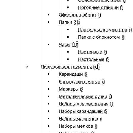
0
Погодные станции
0
Офисные наборы
0
Папки
0
Папки для документов
0
Папки с блокнотом
0
Часы
0
Настенные
0
Настольные
0
Пишущие инструменты
0
Карандаши
0
Карандаши вечные
0
Маркеры
0
Металлические ручки
0
Наборы для рисования
0
Наборы карандашей
0
Наборы маркеров
0
Наборы мелков
0