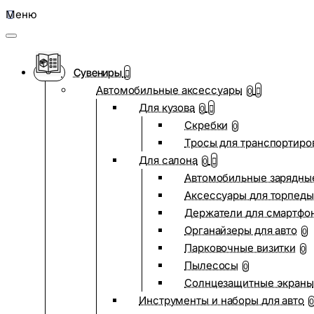
Меню
Сувениры
Автомобильные аксессуары
0
Для кузова
0
Скребки
0
Тросы для транспортиро
Для салона
0
Автомобильные зарядные
Аксессуары для торпеды
Держатели для смартфо
Органайзеры для авто
0
Парковочные визитки
0
Пылесосы
0
Солнцезащитные экраны
Инструменты и наборы для авто