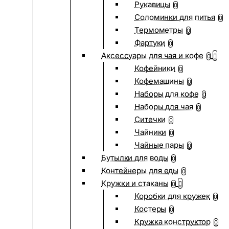
Рукавицы
0
Соломинки для питья
0
Термометры
0
Фартуки
0
Аксессуары для чая и кофе
0
Кофейники
0
Кофемашины
0
Наборы для кофе
0
Наборы для чая
0
Ситечки
0
Чайники
0
Чайные пары
0
Бутылки для воды
0
Контейнеры для еды
0
Кружки и стаканы
0
Коробки для кружек
0
Костеры
0
Кружка конструктор
0