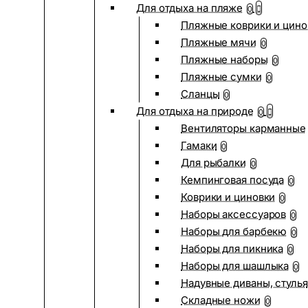
Для отдыха на пляже
0
Пляжные коврики и цино
Пляжные мячи
0
Пляжные наборы
0
Пляжные сумки
0
Сланцы
0
Для отдыха на природе
0
Вентиляторы карманные
Гамаки
0
Для рыбалки
0
Кемпинговая посуда
0
Коврики и циновки
0
Наборы аксессуаров
0
Наборы для барбекю
0
Наборы для пикника
0
Наборы для шашлыка
0
Надувные диваны, стулья
Складные ножи
0