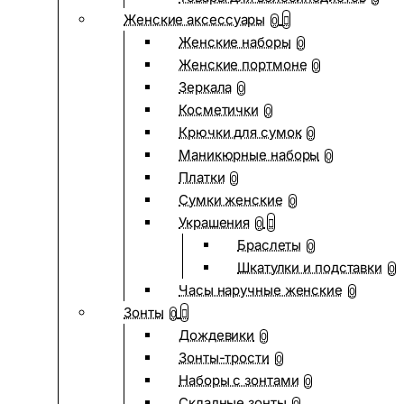
Женские аксессуары
0
Женские наборы
0
Женские портмоне
0
Зеркала
0
Косметички
0
Крючки для сумок
0
Маникюрные наборы
0
Платки
0
Сумки женские
0
Украшения
0
Браслеты
0
Шкатулки и подставки
0
Часы наручные женские
0
Зонты
0
Дождевики
0
Зонты-трости
0
Наборы с зонтами
0
Складные зонты