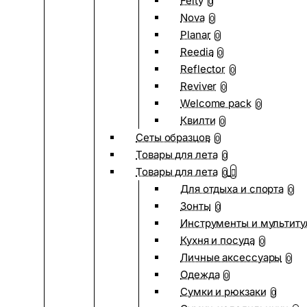
Felty
0
Nova
0
Planar
0
Reedia
0
Reflector
0
Reviver
0
Welcome pack
0
Квилти
0
Сеты образцов
0
Товары для лета
0
Товары для лета
0
Для отдыха и спорта
0
Зонты
0
Инструменты и мультиту
Кухня и посуда
0
Личные аксессуары
0
Одежда
0
Сумки и рюкзаки
0