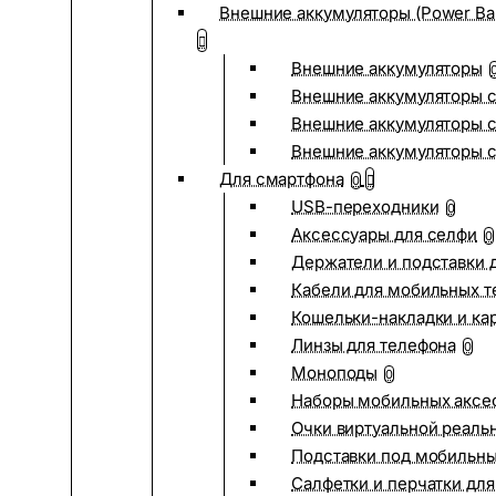
Внешние аккумуляторы (Power Ba
Внешние аккумуляторы
Внешние аккумуляторы с
Внешние аккумуляторы с
Внешние аккумуляторы 
Для смартфона
0
USB-переходники
0
Аксессуары для селфи
0
Держатели и подставки 
Кабели для мобильных т
Кошельки-накладки и ка
Линзы для телефона
0
Моноподы
0
Наборы мобильных аксе
Очки виртуальной реаль
Подставки под мобильн
Салфетки и перчатки для