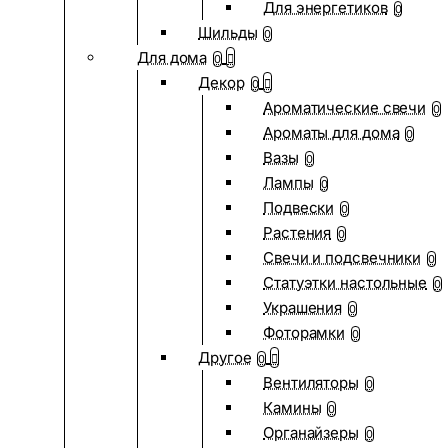
Для энергетиков
0
Шильды
0
Для дома
0
Декор
0
Ароматические свечи
0
Ароматы для дома
0
Вазы
0
Лампы
0
Подвески
0
Растения
0
Свечи и подсвечники
0
Статуэтки настольные
0
Украшения
0
Фоторамки
0
Другое
0
Вентиляторы
0
Камины
0
Органайзеры
0