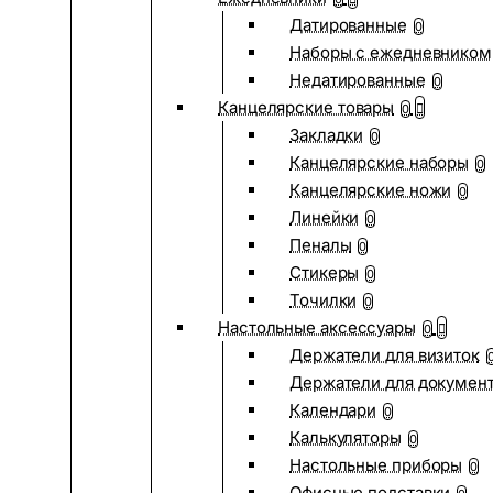
Датированные
0
Наборы с ежедневником
Недатированные
0
Канцелярские товары
0
Закладки
0
Канцелярские наборы
0
Канцелярские ножи
0
Линейки
0
Пеналы
0
Стикеры
0
Точилки
0
Настольные аксессуары
0
Держатели для визиток
Держатели для докумен
Календари
0
Калькуляторы
0
Настольные приборы
0
Офисные подставки