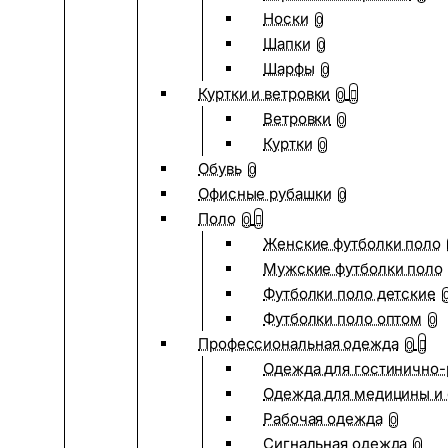
Носки
0
Шапки
0
Шарфы
0
Куртки и ветровки
0
Ветровки
0
Куртки
0
Обувь
0
Офисные рубашки
0
Поло
0
Женские футболки поло
Мужские футболки поло
Футболки поло детские
Футболки поло оптом
0
Профессиональная одежда
0
Одежда для гостинично
Одежда для медицины и 
Рабочая одежда
0
Сигнальная одежда
0