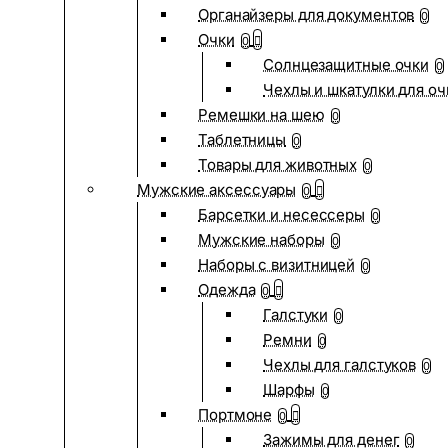
Органайзеры для документов
0
Очки
0
Солнцезащитные очки
0
Чехлы и шкатулки для оч
Ремешки на шею
0
Таблетницы
0
Товары для животных
0
Мужские аксессуары
0
Барсетки и несессеры
0
Мужские наборы
0
Наборы с визитницей
0
Одежда
0
Галстуки
0
Ремни
0
Чехлы для галстуков
0
Шарфы
0
Портмоне
0
Зажимы для денег
0