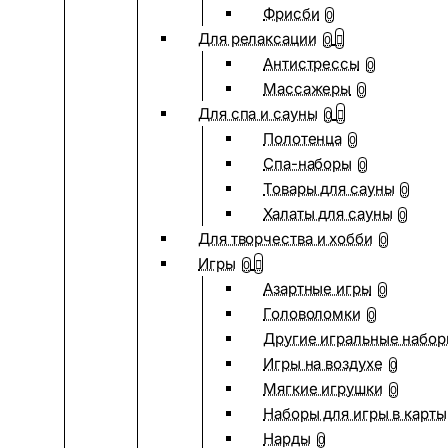
Фрисби
0
Для релаксации
0
Антистрессы
0
Массажеры
0
Для спа и сауны
0
Полотенца
0
Спа-наборы
0
Товары для сауны
0
Халаты для сауны
0
Для творчества и хобби
0
Игры
0
Азартные игры
0
Головоломки
0
Другие игральные набо
Игры на воздухе
0
Мягкие игрушки
0
Наборы для игры в карты
Нарды
0