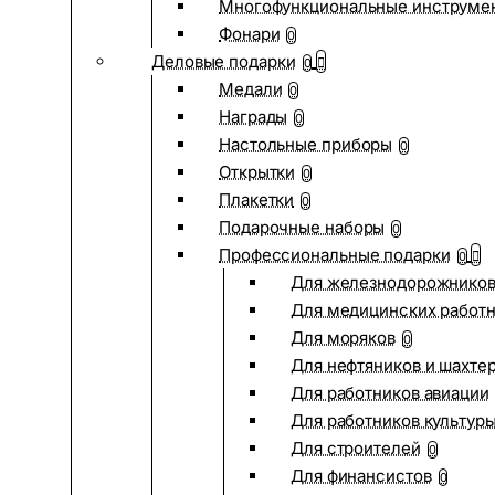
Многофункциональные инструме
Фонари
0
Деловые подарки
0
Медали
0
Награды
0
Настольные приборы
0
Открытки
0
Плакетки
0
Подарочные наборы
0
Профессиональные подарки
0
Для железнодорожнико
Для медицинских работ
Для моряков
0
Для нефтяников и шахте
Для работников авиации
Для работников культур
Для строителей
0
Для финансистов
0