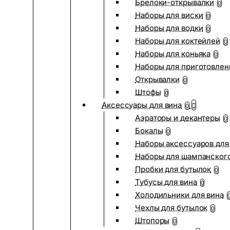
Брелоки-открывалки
0
Наборы для виски
0
Наборы для водки
0
Наборы для коктейлей
0
Наборы для коньяка
0
Наборы для приготовлен
Открывалки
0
Штофы
0
Аксессуары для вина
0
Аэраторы и декантеры
0
Бокалы
0
Наборы аксессуаров для
Наборы для шампанског
Пробки для бутылок
0
Тубусы для вина
0
Холодильники для вина
Чехлы для бутылок
0
Штопоры
0