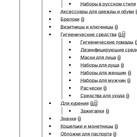
Наборы в русском стиле
Аксессуары для одежды и обуви
Брелоки
0
Визитницы и ключницы
0
Гигиенические средства
0
Гигиенические помады
Дезинфицирующие сред
Маски для лица
0
Наборы для душа
0
Наборы для женщин
0
Наборы для мужчин
0
Расчески
0
Средства для ухода
0
Для курения
0
Зажигалки
0
Значки
0
Кошельки и монетницы
0
Обложки для паспорта
0