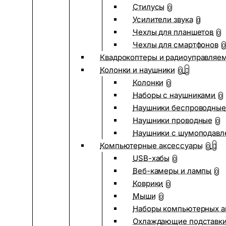
Стилусы
0
Усилители звука
0
Чехлы для планшетов
0
Чехлы для смартфонов
0
Квадрокоптеры и радиоуправляе
Колонки и наушники
0
Колонки
0
Наборы с наушниками
0
Наушники беспроводные
Наушники проводные
0
Наушники с шумоподав
Компьютерные аксессуары
0
USB-хабы
0
Веб-камеры и лампы
0
Коврики
0
Мыши
0
Наборы компьютерных а
Охлаждающие подставк