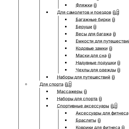
Фляжки
0
Для самолетов и поездов
0
Багажные бирки
0
Беруши
0
Весы для багажа
0
Емкости для путешестви
Кодовые замки
0
Маски для сна
0
Надувные подушки
0
Чехлы для одежды
0
Наборы для путешествий
0
Для спорта
0
Массажеры
0
Наборы для спорта
0
Спортивные аксессуары
0
Аксессуары для фитнеса
Браслеты
0
Коврики для фитнеса
0