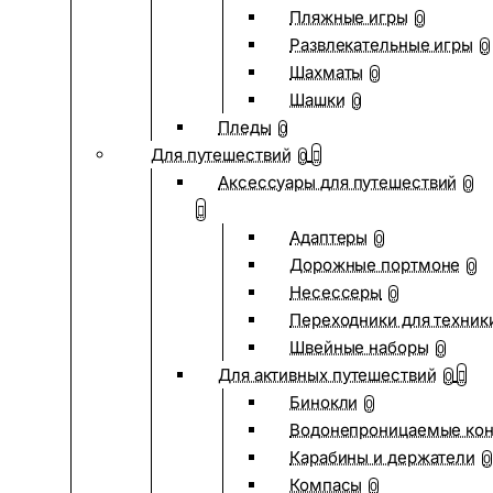
Пляжные игры
0
Развлекательные игры
0
Шахматы
0
Шашки
0
Пледы
0
Для путешествий
0
Аксессуары для путешествий
0
Адаптеры
0
Дорожные портмоне
0
Несессеры
0
Переходники для техник
Швейные наборы
0
Для активных путешествий
0
Бинокли
0
Водонепроницаемые ко
Карабины и держатели
0
Компасы
0