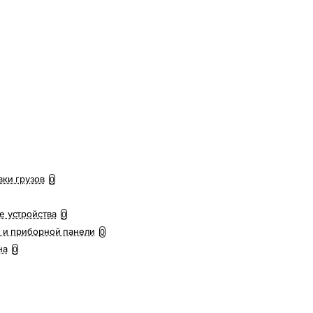
вки грузов
0
е устройства
0
 и приборной панели
0
на
0