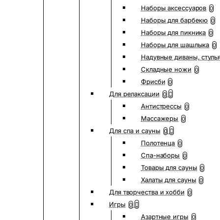
Наборы аксессуаров
0
Наборы для барбекю
0
Наборы для пикника
0
Наборы для шашлыка
0
Надувные диваны, стуль
Складные ножи
0
Фрисби
0
Для релаксации
0
Антистрессы
0
Массажеры
0
Для спа и сауны
0
Полотенца
0
Спа-наборы
0
Товары для сауны
0
Халаты для сауны
0
Для творчества и хобби
0
Игры
0
Азартные игры
0