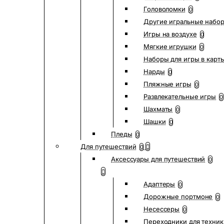
Головоломки
0
Другие игральные набо
Игры на воздухе
0
Мягкие игрушки
0
Наборы для игры в карт
Нарды
0
Пляжные игры
0
Развлекательные игры
0
Шахматы
0
Шашки
0
Пледы
0
Для путешествий
0
Аксессуары для путешествий
0
Адаптеры
0
Дорожные портмоне
0
Несессеры
0
Переходники для техник