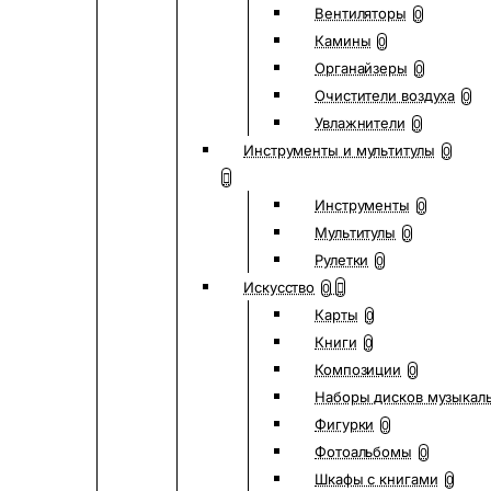
Вентиляторы
0
Камины
0
Органайзеры
0
Очистители воздуха
0
Увлажнители
0
Инструменты и мультитулы
0
Инструменты
0
Мультитулы
0
Рулетки
0
Искусство
0
Карты
0
Книги
0
Композиции
0
Наборы дисков музыкал
Фигурки
0
Фотоальбомы
0
Шкафы с книгами
0