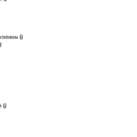
нтейнеры
0
0
й
0