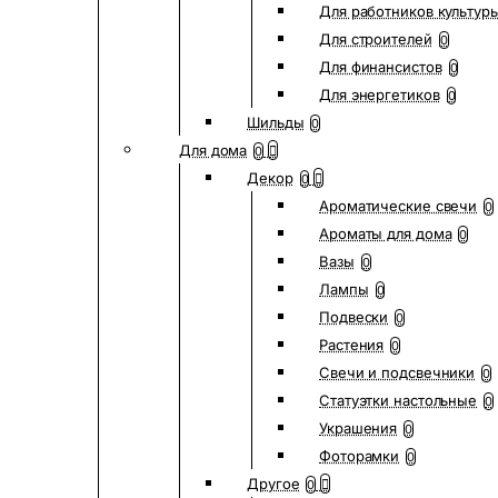
Для работников культур
Для строителей
0
Для финансистов
0
Для энергетиков
0
Шильды
0
Для дома
0
Декор
0
Ароматические свечи
0
Ароматы для дома
0
Вазы
0
Лампы
0
Подвески
0
Растения
0
Свечи и подсвечники
0
Статуэтки настольные
0
Украшения
0
Фоторамки
0
Другое
0