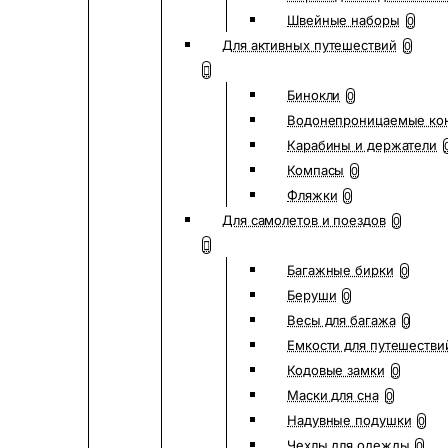
Швейные наборы
0
Для активных путешествий
0
Бинокли
0
Водонепроницаемые ко
Карабины и держатели
Компасы
0
Фляжки
0
Для самолетов и поездов
0
Багажные бирки
0
Беруши
0
Весы для багажа
0
Емкости для путешестви
Кодовые замки
0
Маски для сна
0
Надувные подушки
0
Чехлы для одежды
0