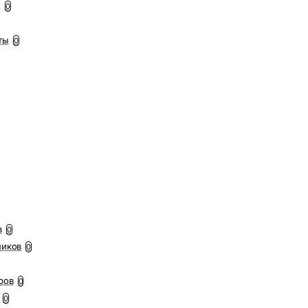
ы
0
ты
0
в
0
ников
0
ров
0
0