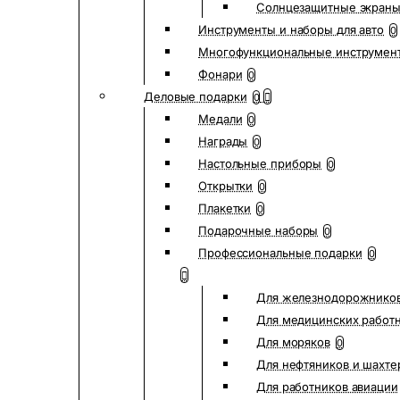
Солнцезащитные экран
Инструменты и наборы для авто
0
Многофункциональные инструмен
Фонари
0
Деловые подарки
0
Медали
0
Награды
0
Настольные приборы
0
Открытки
0
Плакетки
0
Подарочные наборы
0
Профессиональные подарки
0
Для железнодорожнико
Для медицинских работ
Для моряков
0
Для нефтяников и шахте
Для работников авиации