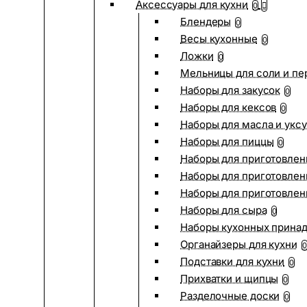
Аксессуары для кухни
0
Блендеры
0
Весы кухонные
0
Ложки
0
Мельницы для соли и пе
Наборы для закусок
0
Наборы для кексов
0
Наборы для масла и укс
Наборы для пиццы
0
Наборы для приготовлен
Наборы для приготовлен
Наборы для приготовлен
Наборы для сыра
0
Наборы кухонных прина
Органайзеры для кухни
0
Подставки для кухни
0
Прихватки и щипцы
0
Разделочные доски
0