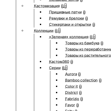
0
Кастомизация
0
Пришивные патчи
0
Ремувки и брелоки
0
Стикерпаки и открытки
0
Коллекции
0
«Зеленая» коллекция
0
Товары из бамбука
0
Товары из переработанн
Товары из растительного
Кастом360
0
Серии
0
Aurora
0
Bamboo collection
0
Color it
0
District
0
Fabrizio
0
Favor
0