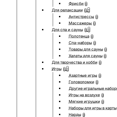
Фрисби
0
Для релаксации
0
Антистрессы
0
Массажеры
0
Для спа и сауны
0
Полотенца
0
Спа-наборы
0
Товары для сауны
0
Халаты для сауны
0
Для творчества и хобби
0
Игры
0
Азартные игры
0
Головоломки
0
Другие игральные набо
Игры на воздухе
0
Мягкие игрушки
0
Наборы для игры в карты
Нарды
0