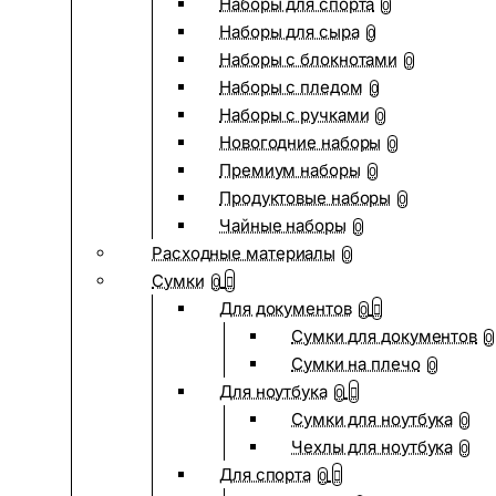
Наборы для спорта
0
Наборы для сыра
0
Наборы с блокнотами
0
Наборы с пледом
0
Наборы с ручками
0
Новогодние наборы
0
Премиум наборы
0
Продуктовые наборы
0
Чайные наборы
0
Расходные материалы
0
Сумки
0
Для документов
0
Сумки для документов
0
Сумки на плечо
0
Для ноутбука
0
Сумки для ноутбука
0
Чехлы для ноутбука
0
Для спорта
0