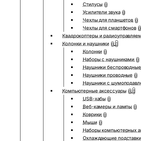
Стилусы
0
Усилители звука
0
Чехлы для планшетов
0
Чехлы для смартфонов
0
Квадрокоптеры и радиоуправляе
Колонки и наушники
0
Колонки
0
Наборы с наушниками
0
Наушники беспроводные
Наушники проводные
0
Наушники с шумоподав
Компьютерные аксессуары
0
USB-хабы
0
Веб-камеры и лампы
0
Коврики
0
Мыши
0
Наборы компьютерных а
Охлаждающие подставк