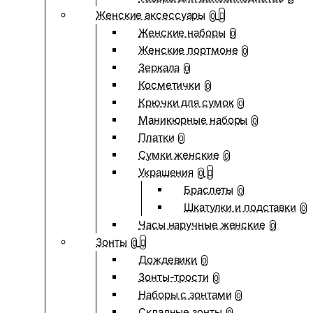
Женские аксессуары
0
Женские наборы
0
Женские портмоне
0
Зеркала
0
Косметички
0
Крючки для сумок
0
Маникюрные наборы
0
Платки
0
Сумки женские
0
Украшения
0
Браслеты
0
Шкатулки и подставки
0
Часы наручные женские
0
Зонты
0
Дождевики
0
Зонты-трости
0
Наборы с зонтами
0
Складные зонты