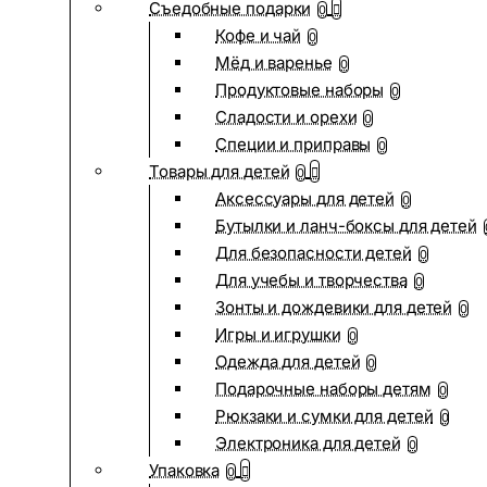
Съедобные подарки
0
Кофе и чай
0
Мёд и варенье
0
Продуктовые наборы
0
Сладости и орехи
0
Специи и приправы
0
Товары для детей
0
Аксессуары для детей
0
Бутылки и ланч-боксы для детей
Для безопасности детей
0
Для учебы и творчества
0
Зонты и дождевики для детей
0
Игры и игрушки
0
Одежда для детей
0
Подарочные наборы детям
0
Рюкзаки и сумки для детей
0
Электроника для детей
0
Упаковка
0