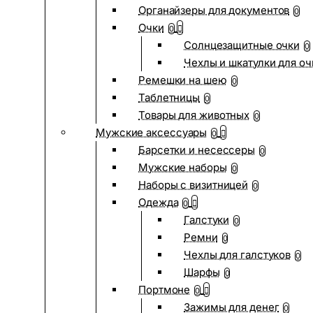
Органайзеры для документов
0
Очки
0
Солнцезащитные очки
0
Чехлы и шкатулки для оч
Ремешки на шею
0
Таблетницы
0
Товары для животных
0
Мужские аксессуары
0
Барсетки и несессеры
0
Мужские наборы
0
Наборы с визитницей
0
Одежда
0
Галстуки
0
Ремни
0
Чехлы для галстуков
0
Шарфы
0
Портмоне
0
Зажимы для денег
0