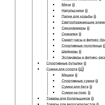
Мячи
0
Напульсники
0
Палки для ходьбы
0
Светоотражающие элем
Секундомеры
0
Скакалки
0
Смарт-часы и фитнес-бр
Спортивные полотенца
0
Шейкеры
0
Эспандеры и фитнес-рез
Спортивные бутылки
0
Сумки для спорта
0
Мешки
0
Спортивные сумки
0
Сумки для бега
0
Сумки на пояс
0
Товары для болельщиков
0
Товары для велосипедистов
0