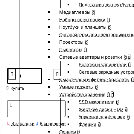
Подставки для ноутбуков
Медиаплееры
0
Наборы электроники
0
Ноутбуки и планшеты
0
Органайзеры для электроники и 
Проекторы
0
Пылесосы
0
Сетевые адаптеры и розетки
0
Розетки и удлинители
0
Сетевые зарядные устро
Смарт-часы и фитнес-браслеты
0
Умные гаджеты
0
Купить
Устройства хранения
0
SSD накопители
0
Жесткие диски HDD
0
Упаковка для флешек
0
В закладки
В сравнение
Флешки
0
Фонари
0