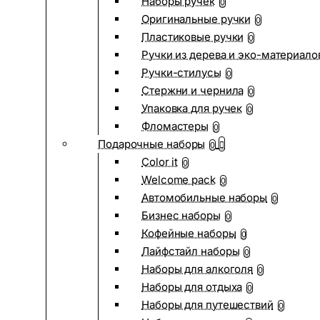
Наборы ручек
0
Оригинальные ручки
0
Пластиковые ручки
0
Ручки из дерева и эко-материало
Ручки-стилусы
0
Стержни и чернила
0
Упаковка для ручек
0
Фломастеры
0
Подарочные наборы
0
Color it
0
Welcome pack
0
Автомобильные наборы
0
Бизнес наборы
0
Кофейные наборы
0
Лайфстайл наборы
0
Наборы для алкоголя
0
Наборы для отдыха
0
Наборы для путешествий
0