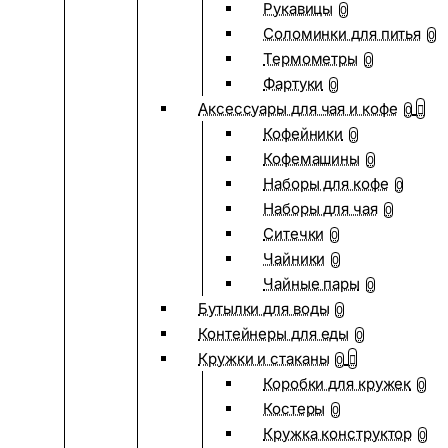
Рукавицы
0
Соломинки для питья
0
Термометры
0
Фартуки
0
Аксессуары для чая и кофе
0
Кофейники
0
Кофемашины
0
Наборы для кофе
0
Наборы для чая
0
Ситечки
0
Чайники
0
Чайные пары
0
Бутылки для воды
0
Контейнеры для еды
0
Кружки и стаканы
0
Коробки для кружек
0
Костеры
0
Кружка конструктор
0