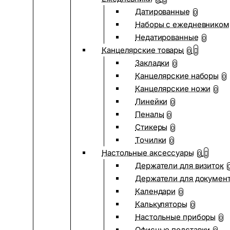
Датированные
0
Наборы с ежедневником
Недатированные
0
Канцелярские товары
0
Закладки
0
Канцелярские наборы
0
Канцелярские ножи
0
Линейки
0
Пеналы
0
Стикеры
0
Точилки
0
Настольные аксессуары
0
Держатели для визиток
Держатели для докумен
Календари
0
Калькуляторы
0
Настольные приборы
0
Офисные подставки