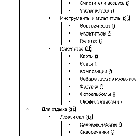
Очистители воздуха
0
Увлажнители
0
Инструменты и мультитулы
0
Инструменты
0
Мультитулы
0
Рулетки
0
Искусство
0
Карты
0
Книги
0
Композиции
0
Наборы дисков музыкал
Фигурки
0
Фотоальбомы
0
Шкафы с книгами
0
Для отдыха
0
Дача и сад
0
Садовые наборы
0
Скворечники
0