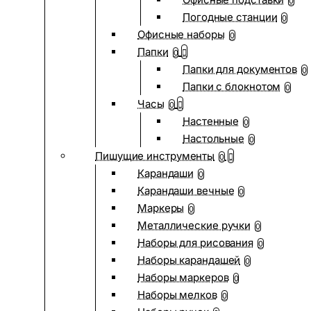
0
Погодные станции
0
Офисные наборы
0
Папки
0
Папки для документов
0
Папки с блокнотом
0
Часы
0
Настенные
0
Настольные
0
Пишущие инструменты
0
Карандаши
0
Карандаши вечные
0
Маркеры
0
Металлические ручки
0
Наборы для рисования
0
Наборы карандашей
0
Наборы маркеров
0
Наборы мелков
0