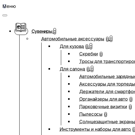
Меню
Сувениры
Автомобильные аксессуары
0
Для кузова
0
Скребки
0
Тросы для транспортиро
Для салона
0
Автомобильные зарядные
Аксессуары для торпеды
Держатели для смартфо
Органайзеры для авто
0
Парковочные визитки
0
Пылесосы
0
Солнцезащитные экраны
Инструменты и наборы для авто