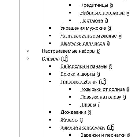
Кредитницы
0
Наборы с портмоне
0
Портмоне
0
Украшения мужские
0
Часы наручные мужские
0
Шкатулки для часов
0
Настраиваемые наборы
0
Одежда
0
Бейсболки и панамы
0
Брюки и шорты
0
Головные уборы
0
Козырьки от солнца
0
Повязки на голову
0
Шляпы
0
Дождевики
0
Жилеты
0
Зимние аксессуары
0
Варежки и перчатки
0