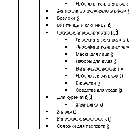
Наборы в русском стиле
Аксессуары для одежды и обуви
Брелоки
0
Визитницы и ключницы
0
Гигиенические средства
0
Гигиенические помады
Дезинфицирующие сред
Маски для лица
0
Наборы для душа
0
Наборы для женщин
0
Наборы для мужчин
0
Расчески
0
Средства для ухода
0
Для курения
0
Зажигалки
0
Значки
0
Кошельки и монетницы
0
Обложки для паспорта
0