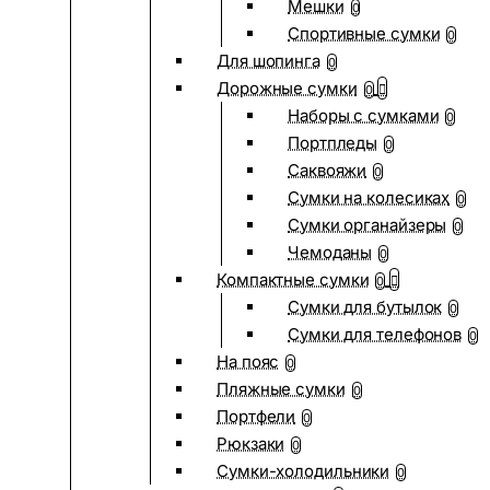
Мешки
0
Спортивные сумки
0
Для шопинга
0
Дорожные сумки
0
Наборы с сумками
0
Портпледы
0
Саквояжи
0
Сумки на колесиках
0
Сумки органайзеры
0
Чемоданы
0
Компактные сумки
0
Сумки для бутылок
0
Сумки для телефонов
0
На пояс
0
Пляжные сумки
0
Портфели
0
Рюкзаки
0
Сумки-холодильники
0