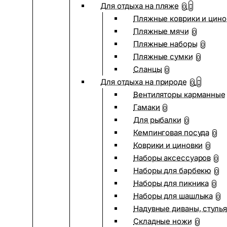
Для отдыха на пляже
0
Пляжные коврики и цино
Пляжные мячи
0
Пляжные наборы
0
Пляжные сумки
0
Сланцы
0
Для отдыха на природе
0
Вентиляторы карманные
Гамаки
0
Для рыбалки
0
Кемпинговая посуда
0
Коврики и циновки
0
Наборы аксессуаров
0
Наборы для барбекю
0
Наборы для пикника
0
Наборы для шашлыка
0
Надувные диваны, стулья
Складные ножи
0