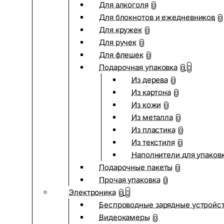
Для алкоголя
0
Для блокнотов и ежедневников
0
Для кружек
0
Для ручек
0
Для флешек
0
Подарочная упаковка
0
Из дерева
0
Из картона
0
Из кожи
0
Из металла
0
Из пластика
0
Из текстиля
0
Наполнители для упаков
Подарочные пакеты
0
Прочая упаковка
0
Электроника
0
Беспроводные зарядные устройств
Видеокамеры
0