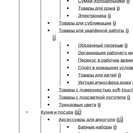
Сумки-холодильники
0
Товары для дома
0
Электроника
0
Товары для сублимации
0
Товары для удалённой работы
0
Обеденный перерыв
0
Организация рабочего м
Перекус в рабочее врем
Спорт в домашних услов
Товары для детей
0
Уютная атмосфера дома
Товары с поверхностью soft-touc
Товары с подсветкой логотипа
0
Трендовые цвета
0
Кухня и посуда
0
Аксессуары для алкоголя
0
Барные наборы
0