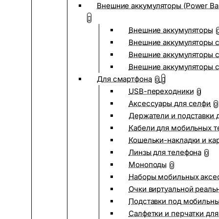
Внешние аккумуляторы (Power Ba
Внешние аккумуляторы
Внешние аккумуляторы с
Внешние аккумуляторы с
Внешние аккумуляторы 
Для смартфона
0
USB-переходники
0
Аксессуары для селфи
0
Держатели и подставки 
Кабели для мобильных т
Кошельки-накладки и ка
Линзы для телефона
0
Моноподы
0
Наборы мобильных аксе
Очки виртуальной реаль
Подставки под мобильн
Салфетки и перчатки для