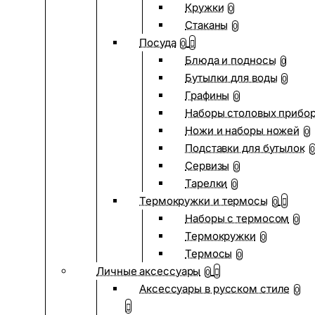
Кружки
0
Стаканы
0
Посуда
0
Блюда и подносы
0
Бутылки для воды
0
Графины
0
Наборы столовых прибо
Ножи и наборы ножей
0
Подставки для бутылок
0
Сервизы
0
Тарелки
0
Термокружки и термосы
0
Наборы с термосом
0
Термокружки
0
Термосы
0
Личные аксессуары
0
Аксессуары в русском стиле
0