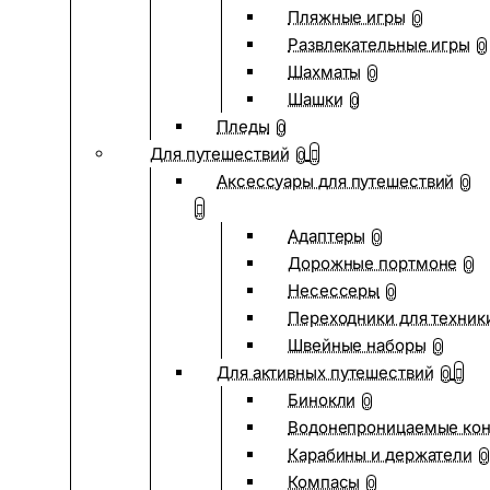
Пляжные игры
0
Развлекательные игры
0
Шахматы
0
Шашки
0
Пледы
0
Для путешествий
0
Аксессуары для путешествий
0
Адаптеры
0
Дорожные портмоне
0
Несессеры
0
Переходники для техник
Швейные наборы
0
Для активных путешествий
0
Бинокли
0
Водонепроницаемые ко
Карабины и держатели
0
Компасы
0