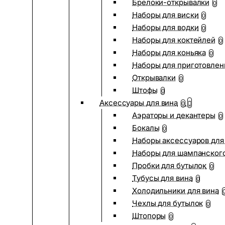
Брелоки-открывалки
0
Наборы для виски
0
Наборы для водки
0
Наборы для коктейлей
0
Наборы для коньяка
0
Наборы для приготовлен
Открывалки
0
Штофы
0
Аксессуары для вина
0
Аэраторы и декантеры
0
Бокалы
0
Наборы аксессуаров для
Наборы для шампанског
Пробки для бутылок
0
Тубусы для вина
0
Холодильники для вина
Чехлы для бутылок
0
Штопоры
0