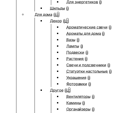
Для энергетиков
0
Шильды
0
Для дома
0
Декор
0
Ароматические свечи
0
Ароматы для дома
0
Вазы
0
Лампы
0
Подвески
0
Растения
0
Свечи и подсвечники
0
Статуэтки настольные
0
Украшения
0
Фоторамки
0
Другое
0
Вентиляторы
0
Камины
0
Органайзеры
0