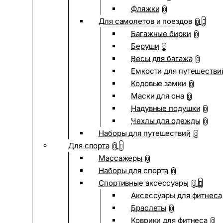
Фляжки
0
Для самолетов и поездов
0
Багажные бирки
0
Беруши
0
Весы для багажа
0
Емкости для путешестви
Кодовые замки
0
Маски для сна
0
Надувные подушки
0
Чехлы для одежды
0
Наборы для путешествий
0
Для спорта
0
Массажеры
0
Наборы для спорта
0
Спортивные аксессуары
0
Аксессуары для фитнеса
Браслеты
0
Коврики для фитнеса
0