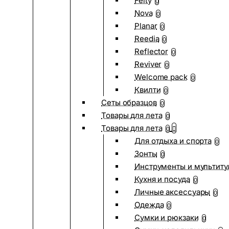
Felty
0
Nova
0
Planar
0
Reedia
0
Reflector
0
Reviver
0
Welcome pack
0
Квилти
0
Сеты образцов
0
Товары для лета
0
Товары для лета
0
Для отдыха и спорта
0
Зонты
0
Инструменты и мультиту
Кухня и посуда
0
Личные аксессуары
0
Одежда
0
Сумки и рюкзаки
0