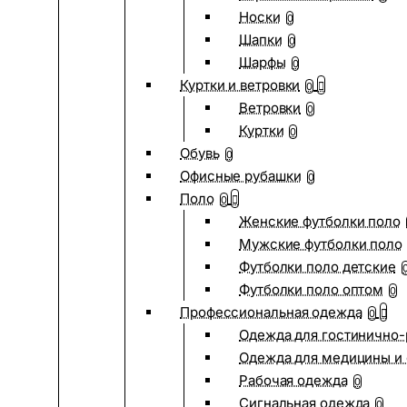
Носки
0
Шапки
0
Шарфы
0
Куртки и ветровки
0
Ветровки
0
Куртки
0
Обувь
0
Офисные рубашки
0
Поло
0
Женские футболки поло
Мужские футболки поло
Футболки поло детские
Футболки поло оптом
0
Профессиональная одежда
0
Одежда для гостинично
Одежда для медицины и 
Рабочая одежда
0
Сигнальная одежда
0