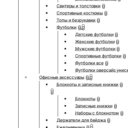
Свитеры и толстовки
0
Спортивные костюмы
0
Топы и безрукавки
0
Футболки
0
Детские футболки
0
Женские футболки
0
Мужские футболки
0
Спортивные футболки
0
Футболки все
0
Футболки оверсайз унис
Офисные аксессуары
0
Блокноты и записные книжки
0
Блокноты
0
Записные книжки
0
Наборы с блокнотом
0
Держатели для бейджа
0
Ежедневники
0