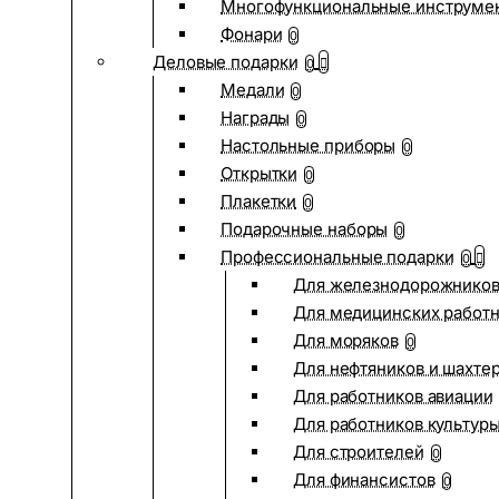
Многофункциональные инструме
Фонари
0
Деловые подарки
0
Медали
0
Награды
0
Настольные приборы
0
Открытки
0
Плакетки
0
Подарочные наборы
0
Профессиональные подарки
0
Для железнодорожнико
Для медицинских работ
Для моряков
0
Для нефтяников и шахте
Для работников авиации
Для работников культур
Для строителей
0
Для финансистов
0