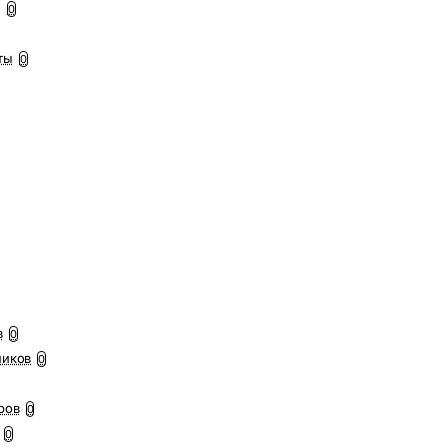
ы
0
ты
0
в
0
ников
0
ров
0
0