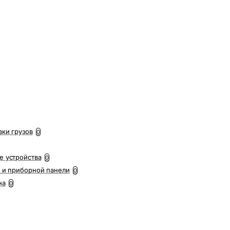
вки грузов
0
е устройства
0
 и приборной панели
0
на
0