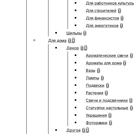
Для работников культур
Для строителей
0
Для финансистов
0
Для энергетиков
0
Шильды
0
Для дома
0
Декор
0
Ароматические свечи
0
Ароматы для дома
0
Вазы
0
Лампы
0
Подвески
0
Растения
0
Свечи и подсвечники
0
Статуэтки настольные
0
Украшения
0
Фоторамки
0
Другое
0