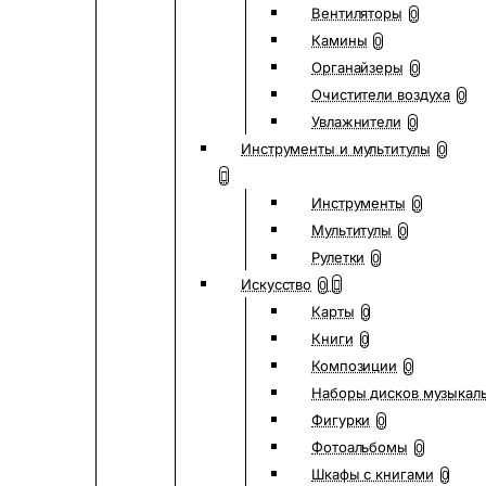
Вентиляторы
0
Камины
0
Органайзеры
0
Очистители воздуха
0
Увлажнители
0
Инструменты и мультитулы
0
Инструменты
0
Мультитулы
0
Рулетки
0
Искусство
0
Карты
0
Книги
0
Композиции
0
Наборы дисков музыкал
Фигурки
0
Фотоальбомы
0
Шкафы с книгами
0