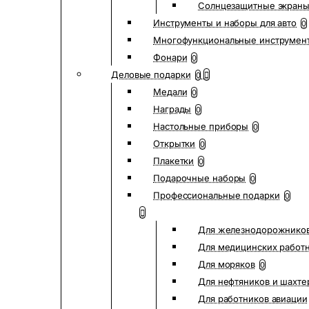
Солнцезащитные экран
Инструменты и наборы для авто
0
Многофункциональные инструмен
Фонари
0
Деловые подарки
0
Медали
0
Награды
0
Настольные приборы
0
Открытки
0
Плакетки
0
Подарочные наборы
0
Профессиональные подарки
0
Для железнодорожнико
Для медицинских работ
Для моряков
0
Для нефтяников и шахте
Для работников авиации