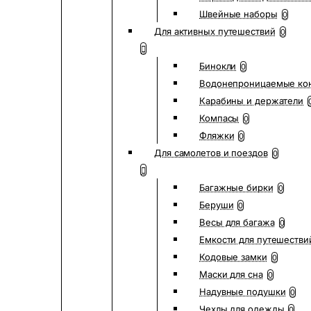
Швейные наборы
0
Для активных путешествий
0
Бинокли
0
Водонепроницаемые ко
Карабины и держатели
Компасы
0
Фляжки
0
Для самолетов и поездов
0
Багажные бирки
0
Беруши
0
Весы для багажа
0
Емкости для путешестви
Кодовые замки
0
Маски для сна
0
Надувные подушки
0
Чехлы для одежды
0