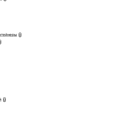
нтейнеры
0
0
й
0