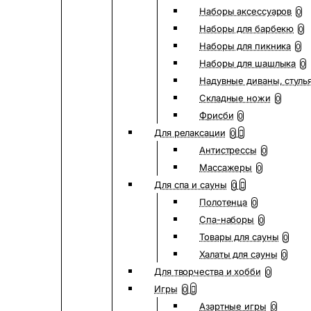
Наборы аксессуаров
0
Наборы для барбекю
0
Наборы для пикника
0
Наборы для шашлыка
0
Надувные диваны, стуль
Складные ножи
0
Фрисби
0
Для релаксации
0
Антистрессы
0
Массажеры
0
Для спа и сауны
0
Полотенца
0
Спа-наборы
0
Товары для сауны
0
Халаты для сауны
0
Для творчества и хобби
0
Игры
0
Азартные игры
0