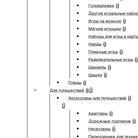
Головоломки
0
Другие игральные набо
Игры на воздухе
0
Мягкие игрушки
0
Наборы для игры в карт
Нарды
0
Пляжные игры
0
Развлекательные игры
0
Шахматы
0
Шашки
0
Пледы
0
Для путешествий
0
Аксессуары для путешествий
0
Адаптеры
0
Дорожные портмоне
0
Несессеры
0
Переходники для техник