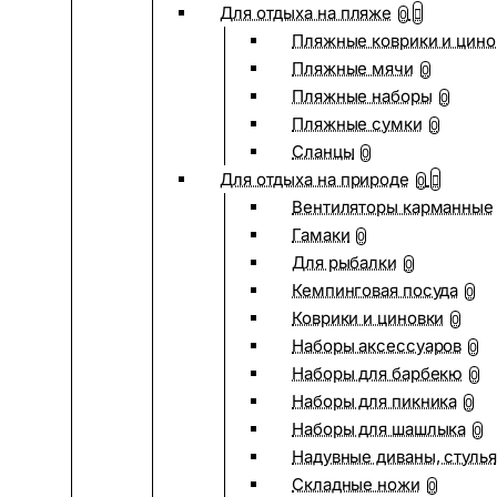
Для отдыха на пляже
0
Пляжные коврики и цино
Пляжные мячи
0
Пляжные наборы
0
Пляжные сумки
0
Сланцы
0
Для отдыха на природе
0
Вентиляторы карманные
Гамаки
0
Для рыбалки
0
Кемпинговая посуда
0
Коврики и циновки
0
Наборы аксессуаров
0
Наборы для барбекю
0
Наборы для пикника
0
Наборы для шашлыка
0
Надувные диваны, стулья
Складные ножи
0