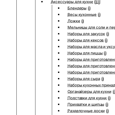
Аксессуары для кухни
0
Блендеры
0
Весы кухонные
0
Ложки
0
Мельницы для соли и пе
Наборы для закусок
0
Наборы для кексов
0
Наборы для масла и укс
Наборы для пиццы
0
Наборы для приготовлен
Наборы для приготовлен
Наборы для приготовлен
Наборы для сыра
0
Наборы кухонных прина
Органайзеры для кухни
0
Подставки для кухни
0
Прихватки и щипцы
0
Разделочные доски
0