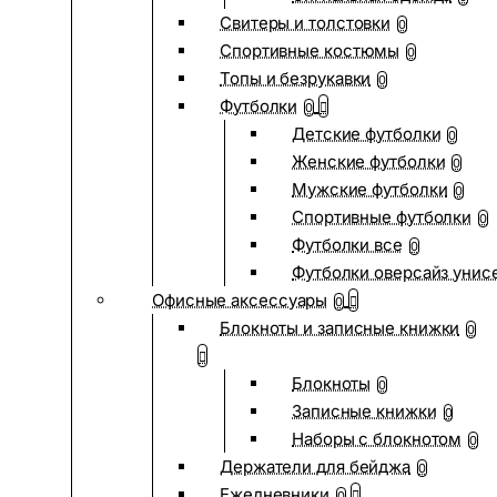
Свитеры и толстовки
0
Спортивные костюмы
0
Топы и безрукавки
0
Футболки
0
Детские футболки
0
Женские футболки
0
Мужские футболки
0
Спортивные футболки
0
Футболки все
0
Футболки оверсайз унис
Офисные аксессуары
0
Блокноты и записные книжки
0
Блокноты
0
Записные книжки
0
Наборы с блокнотом
0
Держатели для бейджа
0
Ежедневники
0