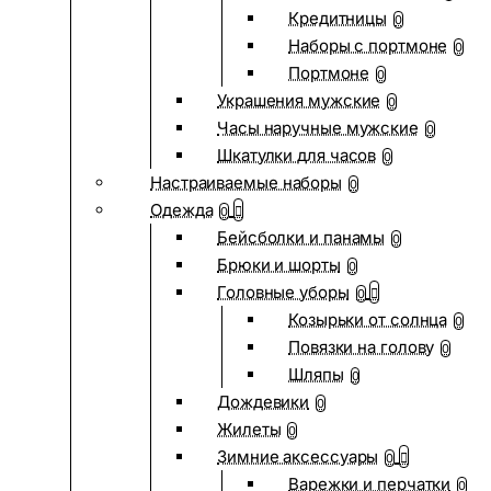
Кредитницы
0
Наборы с портмоне
0
Портмоне
0
Украшения мужские
0
Часы наручные мужские
0
Шкатулки для часов
0
Настраиваемые наборы
0
Одежда
0
Бейсболки и панамы
0
Брюки и шорты
0
Головные уборы
0
Козырьки от солнца
0
Повязки на голову
0
Шляпы
0
Дождевики
0
Жилеты
0
Зимние аксессуары
0
Варежки и перчатки
0