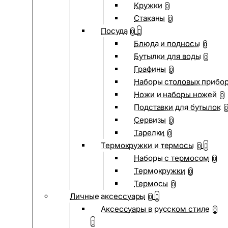
Кружки
0
Стаканы
0
Посуда
0
Блюда и подносы
0
Бутылки для воды
0
Графины
0
Наборы столовых прибо
Ножи и наборы ножей
0
Подставки для бутылок
0
Сервизы
0
Тарелки
0
Термокружки и термосы
0
Наборы с термосом
0
Термокружки
0
Термосы
0
Личные аксессуары
0
Аксессуары в русском стиле
0