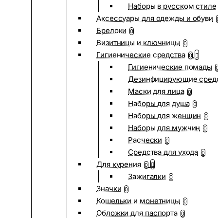
Наборы в русском стиле
Аксессуары для одежды и обуви
Брелоки
0
Визитницы и ключницы
0
Гигиенические средства
0
Гигиенические помады
Дезинфицирующие сред
Маски для лица
0
Наборы для душа
0
Наборы для женщин
0
Наборы для мужчин
0
Расчески
0
Средства для ухода
0
Для курения
0
Зажигалки
0
Значки
0
Кошельки и монетницы
0
Обложки для паспорта
0