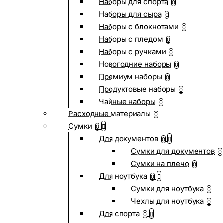
Наборы для спорта
0
Наборы для сыра
0
Наборы с блокнотами
0
Наборы с пледом
0
Наборы с ручками
0
Новогодние наборы
0
Премиум наборы
0
Продуктовые наборы
0
Чайные наборы
0
Расходные материалы
0
Сумки
0
Для документов
0
Сумки для документов
0
Сумки на плечо
0
Для ноутбука
0
Сумки для ноутбука
0
Чехлы для ноутбука
0
Для спорта
0