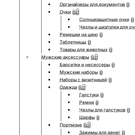
Органайзеры для документов
0
Очки
0
Солнцезащитные очки
0
Чехлы и шкатулки для оч
Ремешки на шею
0
Таблетницы
0
Товары для животных
0
Мужские аксессуары
0
Барсетки и несессеры
0
Мужские наборы
0
Наборы с визитницей
0
Одежда
0
Галстуки
0
Ремни
0
Чехлы для галстуков
0
Шарфы
0
Портмоне
0
Зажимы для денег
0