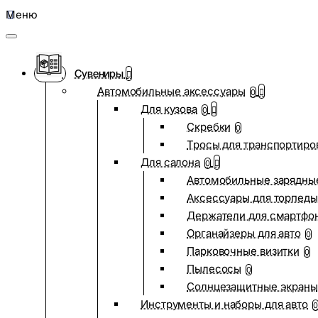
Меню
Сувениры
Автомобильные аксессуары
0
Для кузова
0
Скребки
0
Тросы для транспортиро
Для салона
0
Автомобильные зарядные
Аксессуары для торпеды
Держатели для смартфо
Органайзеры для авто
0
Парковочные визитки
0
Пылесосы
0
Солнцезащитные экраны
Инструменты и наборы для авто