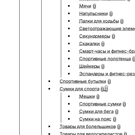
Мячи
0
Напульсники
0
Палки для ходьбы
0
Светоотражающие элем
Секундомеры
0
Скакалки
0
Смарт-часы и фитнес-бр
Спортивные полотенца
0
Шейкеры
0
Эспандеры и фитнес-рез
Спортивные бутылки
0
Сумки для спорта
0
Мешки
0
Спортивные сумки
0
Сумки для бега
0
Сумки на пояс
0
Товары для болельщиков
0
Товары для велосипедистов
0