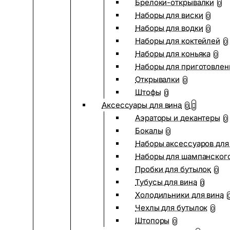
Брелоки-открывалки
0
Наборы для виски
0
Наборы для водки
0
Наборы для коктейлей
0
Наборы для коньяка
0
Наборы для приготовлен
Открывалки
0
Штофы
0
Аксессуары для вина
0
Аэраторы и декантеры
0
Бокалы
0
Наборы аксессуаров для
Наборы для шампанског
Пробки для бутылок
0
Тубусы для вина
0
Холодильники для вина
Чехлы для бутылок
0
Штопоры
0