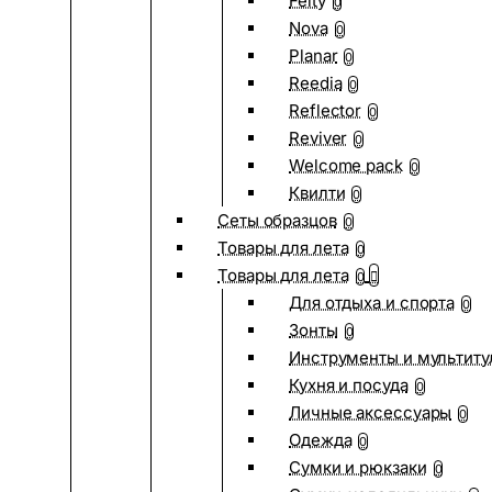
Felty
0
Nova
0
Planar
0
Reedia
0
Reflector
0
Reviver
0
Welcome pack
0
Квилти
0
Сеты образцов
0
Товары для лета
0
Товары для лета
0
Для отдыха и спорта
0
Зонты
0
Инструменты и мультиту
Кухня и посуда
0
Личные аксессуары
0
Одежда
0
Сумки и рюкзаки
0