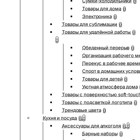
Сумки-холодильники
0
Товары для дома
0
Электроника
0
Товары для сублимации
0
Товары для удалённой работы
0
Обеденный перерыв
0
Организация рабочего м
Перекус в рабочее врем
Спорт в домашних услов
Товары для детей
0
Уютная атмосфера дома
Товары с поверхностью soft-touc
Товары с подсветкой логотипа
0
Трендовые цвета
0
Кухня и посуда
0
Аксессуары для алкоголя
0
Барные наборы
0