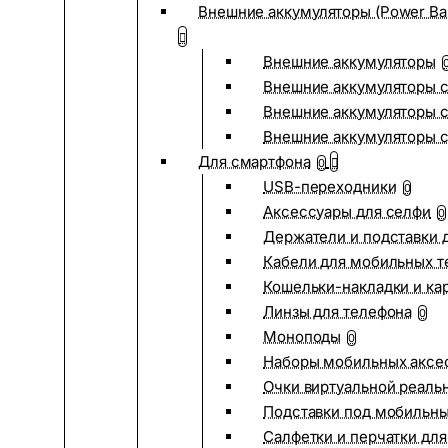
Внешние аккумуляторы (Power Ba
Внешние аккумуляторы
Внешние аккумуляторы с
Внешние аккумуляторы с
Внешние аккумуляторы 
Для смартфона
0
USB-переходники
0
Аксессуары для селфи
0
Держатели и подставки 
Кабели для мобильных т
Кошельки-накладки и ка
Линзы для телефона
0
Моноподы
0
Наборы мобильных аксе
Очки виртуальной реаль
Подставки под мобильн
Салфетки и перчатки для