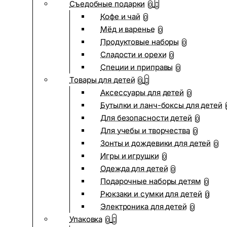
Съедобные подарки
0
Кофе и чай
0
Мёд и варенье
0
Продуктовые наборы
0
Сладости и орехи
0
Специи и приправы
0
Товары для детей
0
Аксессуары для детей
0
Бутылки и ланч-боксы для детей
Для безопасности детей
0
Для учебы и творчества
0
Зонты и дождевики для детей
0
Игры и игрушки
0
Одежда для детей
0
Подарочные наборы детям
0
Рюкзаки и сумки для детей
0
Электроника для детей
0
Упаковка
0