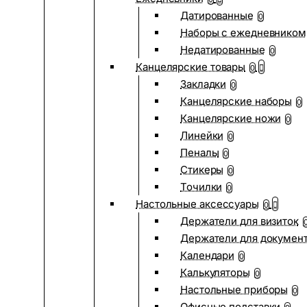
Датированные
0
Наборы с ежедневником
Недатированные
0
Канцелярские товары
0
Закладки
0
Канцелярские наборы
0
Канцелярские ножи
0
Линейки
0
Пеналы
0
Стикеры
0
Точилки
0
Настольные аксессуары
0
Держатели для визиток
Держатели для докумен
Календари
0
Калькуляторы
0
Настольные приборы
0
Офисные подставки