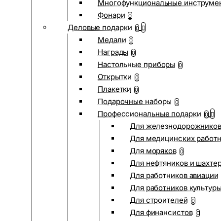
Многофункциональные инструме
Фонари
0
Деловые подарки
0
Медали
0
Награды
0
Настольные приборы
0
Открытки
0
Плакетки
0
Подарочные наборы
0
Профессиональные подарки
0
Для железнодорожнико
Для медицинских работ
Для моряков
0
Для нефтяников и шахте
Для работников авиации
Для работников культур
Для строителей
0
Для финансистов
0