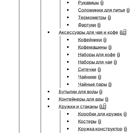
Рукавицы
0
Соломинки для питья
0
Термометры
0
Фартуки
0
Аксессуары для чая и кофе
0
Кофейники
0
Кофемашины
0
Наборы для кофе
0
Наборы для чая
0
Ситечки
0
Чайники
0
Чайные пары
0
Бутылки для воды
0
Контейнеры для еды
0
Кружки и стаканы
0
Коробки для кружек
0
Костеры
0
Кружка конструктор
0