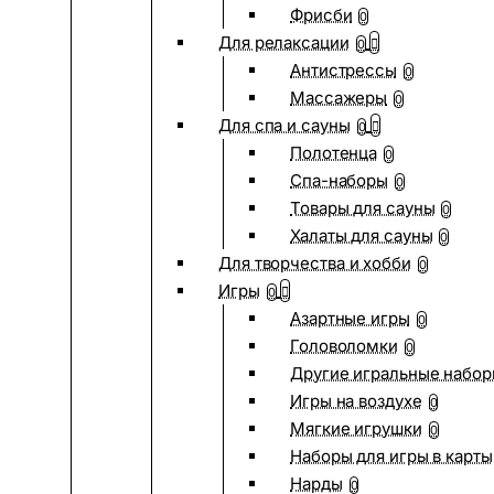
Фрисби
0
Для релаксации
0
Антистрессы
0
Массажеры
0
Для спа и сауны
0
Полотенца
0
Спа-наборы
0
Товары для сауны
0
Халаты для сауны
0
Для творчества и хобби
0
Игры
0
Азартные игры
0
Головоломки
0
Другие игральные набо
Игры на воздухе
0
Мягкие игрушки
0
Наборы для игры в карты
Нарды
0