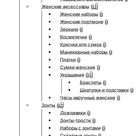
Женские аксессуары
0
Женские наборы
0
Женские портмоне
0
Зеркала
0
Косметички
0
Крючки для сумок
0
Маникюрные наборы
0
Платки
0
Сумки женские
0
Украшения
0
Браслеты
0
Шкатулки и подставки
0
Часы наручные женские
0
Зонты
0
Дождевики
0
Зонты-трости
0
Наборы с зонтами
0
Складные зонты