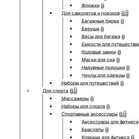
Фляжки
0
Для самолетов и поездов
0
Багажные бирки
0
Беруши
0
Весы для багажа
0
Емкости для путешестви
Кодовые замки
0
Маски для сна
0
Надувные подушки
0
Чехлы для одежды
0
Наборы для путешествий
0
Для спорта
0
Массажеры
0
Наборы для спорта
0
Спортивные аксессуары
0
Аксессуары для фитнеса
Браслеты
0
Коврики для фитнеса
0