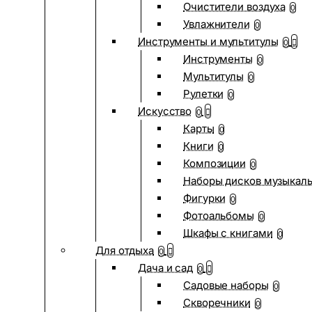
Очистители воздуха
0
Увлажнители
0
Инструменты и мультитулы
0
Инструменты
0
Мультитулы
0
Рулетки
0
Искусство
0
Карты
0
Книги
0
Композиции
0
Наборы дисков музыкал
Фигурки
0
Фотоальбомы
0
Шкафы с книгами
0
Для отдыха
0
Дача и сад
0
Садовые наборы
0
Скворечники
0