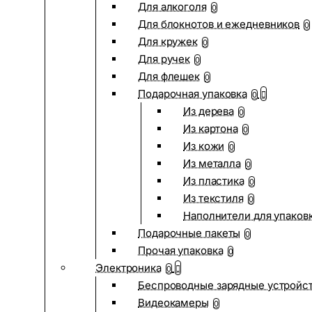
Для алкоголя
0
Для блокнотов и ежедневников
0
Для кружек
0
Для ручек
0
Для флешек
0
Подарочная упаковка
0
Из дерева
0
Из картона
0
Из кожи
0
Из металла
0
Из пластика
0
Из текстиля
0
Наполнители для упаков
Подарочные пакеты
0
Прочая упаковка
0
Электроника
0
Беспроводные зарядные устройств
Видеокамеры
0