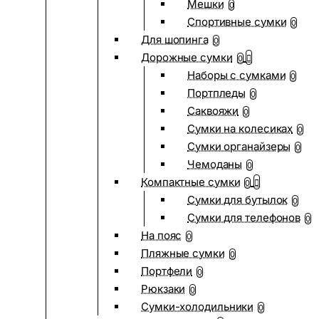
Мешки
0
Спортивные сумки
0
Для шопинга
0
Дорожные сумки
0
Наборы с сумками
0
Портпледы
0
Саквояжи
0
Сумки на колесиках
0
Сумки органайзеры
0
Чемоданы
0
Компактные сумки
0
Сумки для бутылок
0
Сумки для телефонов
0
На пояс
0
Пляжные сумки
0
Портфели
0
Рюкзаки
0
Сумки-холодильники
0