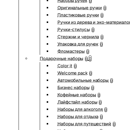
Наборы ручек
0
Оригинальные ручки
0
Пластиковые ручки
0
Ручки из дерева и эко-материало
Ручки-стилусы
0
Стержни и чернила
0
Упаковка для ручек
0
Фломастеры
0
Подарочные наборы
0
Color it
0
Welcome pack
0
Автомобильные наборы
0
Бизнес наборы
0
Кофейные наборы
0
Лайфстайл наборы
0
Наборы для алкоголя
0
Наборы для отдыха
0
Наборы для путешествий
0