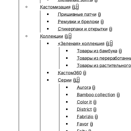
0
Кастомизация
0
Пришивные патчи
0
Ремувки и брелоки
0
Стикерпаки и открытки
0
Коллекции
0
«Зеленая» коллекция
0
Товары из бамбука
0
Товары из переработанн
Товары из растительного
Кастом360
0
Серии
0
Aurora
0
Bamboo collection
0
Color it
0
District
0
Fabrizio
0
Favor
0