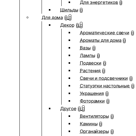
Для энергетиков
0
Шильды
0
Для дома
0
Декор
0
Ароматические свечи
0
Ароматы для дома
0
Вазы
0
Лампы
0
Подвески
0
Растения
0
Свечи и подсвечники
0
Статуэтки настольные
0
Украшения
0
Фоторамки
0
Другое
0
Вентиляторы
0
Камины
0
Органайзеры
0