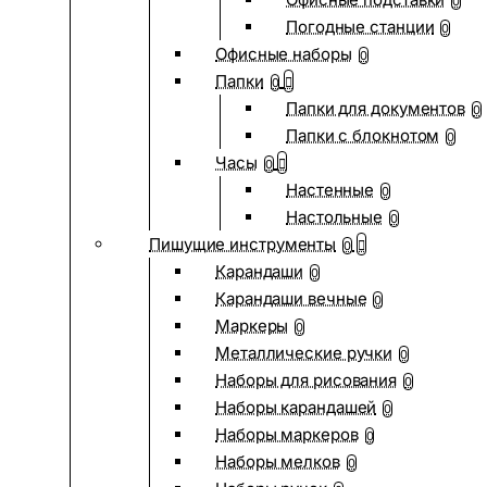
0
Погодные станции
0
Офисные наборы
0
Папки
0
Папки для документов
0
Папки с блокнотом
0
Часы
0
Настенные
0
Настольные
0
Пишущие инструменты
0
Карандаши
0
Карандаши вечные
0
Маркеры
0
Металлические ручки
0
Наборы для рисования
0
Наборы карандашей
0
Наборы маркеров
0
Наборы мелков
0