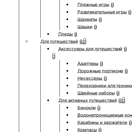
Пляжные игры
0
Развлекательные игры
0
Шахматы
0
Шашки
0
Пледы
0
Для путешествий
0
Аксессуары для путешествий
0
Адаптеры
0
Дорожные портмоне
0
Несессеры
0
Переходники для техник
Швейные наборы
0
Для активных путешествий
0
Бинокли
0
Водонепроницаемые ко
Карабины и держатели
0
Компасы
0