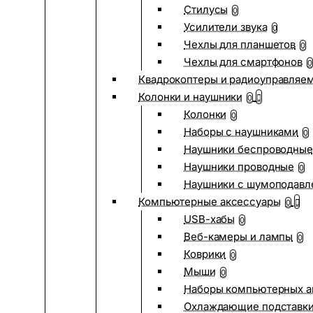
Стилусы
0
Усилители звука
0
Чехлы для планшетов
0
Чехлы для смартфонов
0
Квадрокоптеры и радиоуправляе
Колонки и наушники
0
Колонки
0
Наборы с наушниками
0
Наушники беспроводные
Наушники проводные
0
Наушники с шумоподав
Компьютерные аксессуары
0
USB-хабы
0
Веб-камеры и лампы
0
Коврики
0
Мыши
0
Наборы компьютерных а
Охлаждающие подставк