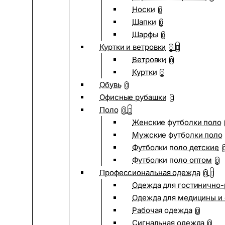
Носки
0
Шапки
0
Шарфы
0
Куртки и ветровки
0
Ветровки
0
Куртки
0
Обувь
0
Офисные рубашки
0
Поло
0
Женские футболки поло
Мужские футболки поло
Футболки поло детские
Футболки поло оптом
0
Профессиональная одежда
0
Одежда для гостинично
Одежда для медицины и 
Рабочая одежда
0
Сигнальная одежда
0