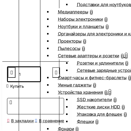
Подставки для ноутбуков
Медиаплееры
0
Наборы электроники
0
Ноутбуки и планшеты
0
Органайзеры для электроники и 
Проекторы
0
Пылесосы
0
Сетевые адаптеры и розетки
0
Розетки и удлинители
0
Сетевые зарядные устро
Смарт-часы и фитнес-браслеты
0
Умные гаджеты
0
Купить
Устройства хранения
0
SSD накопители
0
Жесткие диски HDD
0
Упаковка для флешек
0
В закладки
В сравнение
Флешки
0
Фонари
0