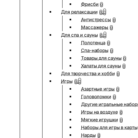
Фрисби
0
Для релаксации
0
Антистрессы
0
Массажеры
0
Для спа и сауны
0
Полотенца
0
Спа-наборы
0
Товары для сауны
0
Халаты для сауны
0
Для творчества и хобби
0
Игры
0
Азартные игры
0
Головоломки
0
Другие игральные набо
Игры на воздухе
0
Мягкие игрушки
0
Наборы для игры в карты
Нарды
0