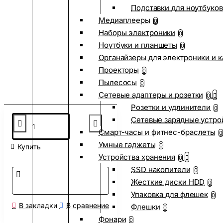
Подставки для ноутбуков
Медиаплееры
0
Наборы электроники
0
Ноутбуки и планшеты
0
Органайзеры для электроники и 
Проекторы
0
Пылесосы
0
Сетевые адаптеры и розетки
0
Розетки и удлинители
0
Сетевые зарядные устро
Смарт-часы и фитнес-браслеты
0
Умные гаджеты
0
Купить
Устройства хранения
0
SSD накопители
0
Жесткие диски HDD
0
Упаковка для флешек
0
В закладки
В сравнение
Флешки
0
Фонари
0