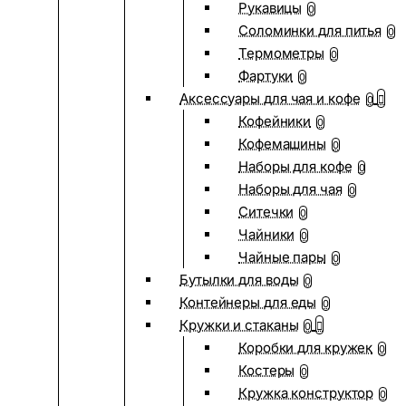
Рукавицы
0
Соломинки для питья
0
Термометры
0
Фартуки
0
Аксессуары для чая и кофе
0
Кофейники
0
Кофемашины
0
Наборы для кофе
0
Наборы для чая
0
Ситечки
0
Чайники
0
Чайные пары
0
Бутылки для воды
0
Контейнеры для еды
0
Кружки и стаканы
0
Коробки для кружек
0
Костеры
0
Кружка конструктор
0