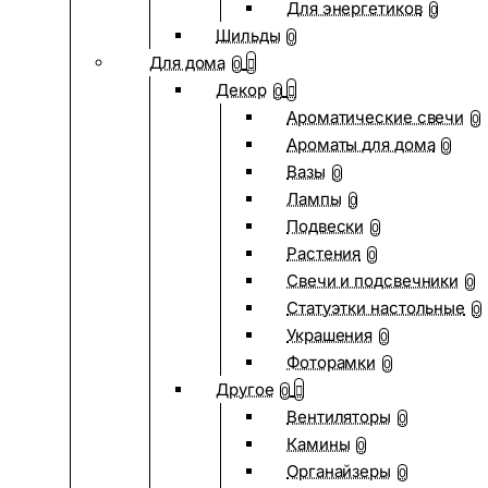
Для энергетиков
0
Шильды
0
Для дома
0
Декор
0
Ароматические свечи
0
Ароматы для дома
0
Вазы
0
Лампы
0
Подвески
0
Растения
0
Свечи и подсвечники
0
Статуэтки настольные
0
Украшения
0
Фоторамки
0
Другое
0
Вентиляторы
0
Камины
0
Органайзеры
0