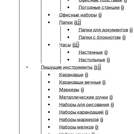
0
Погодные станции
0
Офисные наборы
0
Папки
0
Папки для документов
0
Папки с блокнотом
0
Часы
0
Настенные
0
Настольные
0
Пишущие инструменты
0
Карандаши
0
Карандаши вечные
0
Маркеры
0
Металлические ручки
0
Наборы для рисования
0
Наборы карандашей
0
Наборы маркеров
0
Наборы мелков
0