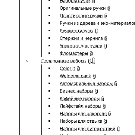
Наборы ручек
0
Оригинальные ручки
0
Пластиковые ручки
0
Ручки из дерева и эко-материало
Ручки-стилусы
0
Стержни и чернила
0
Упаковка для ручек
0
Фломастеры
0
Подарочные наборы
0
Color it
0
Welcome pack
0
Автомобильные наборы
0
Бизнес наборы
0
Кофейные наборы
0
Лайфстайл наборы
0
Наборы для алкоголя
0
Наборы для отдыха
0
Наборы для путешествий
0