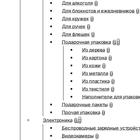
Для алкоголя
0
Для блокнотов и ежедневников
0
Для кружек
0
Для ручек
0
Для флешек
0
Подарочная упаковка
0
Из дерева
0
Из картона
0
Из кожи
0
Из металла
0
Из пластика
0
Из текстиля
0
Наполнители для упаков
Подарочные пакеты
0
Прочая упаковка
0
Электроника
0
Беспроводные зарядные устройств
Видеокамеры
0