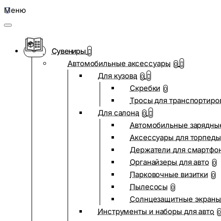
Меню
Сувениры
Автомобильные аксессуары
0
Для кузова
0
Скребки
0
Тросы для транспортиро
Для салона
0
Автомобильные зарядные
Аксессуары для торпеды
Держатели для смартфо
Органайзеры для авто
0
Парковочные визитки
0
Пылесосы
0
Солнцезащитные экраны
Инструменты и наборы для авто