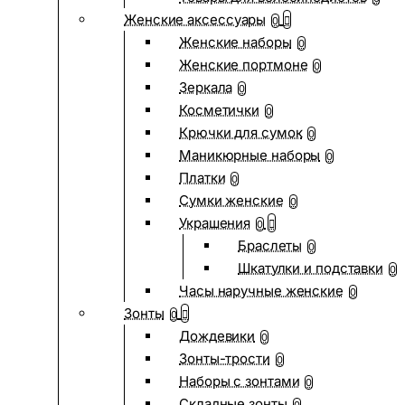
Женские аксессуары
0
Женские наборы
0
Женские портмоне
0
Зеркала
0
Косметички
0
Крючки для сумок
0
Маникюрные наборы
0
Платки
0
Сумки женские
0
Украшения
0
Браслеты
0
Шкатулки и подставки
0
Часы наручные женские
0
Зонты
0
Дождевики
0
Зонты-трости
0
Наборы с зонтами
0
Складные зонты