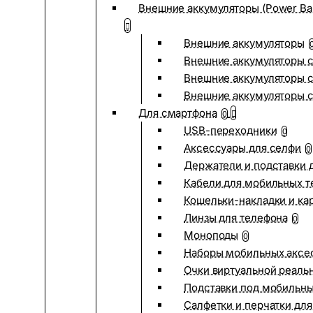
Внешние аккумуляторы (Power Ba
Внешние аккумуляторы
Внешние аккумуляторы с
Внешние аккумуляторы с
Внешние аккумуляторы 
Для смартфона
0
USB-переходники
0
Аксессуары для селфи
0
Держатели и подставки 
Кабели для мобильных т
Кошельки-накладки и ка
Линзы для телефона
0
Моноподы
0
Наборы мобильных аксе
Очки виртуальной реаль
Подставки под мобильн
Салфетки и перчатки для