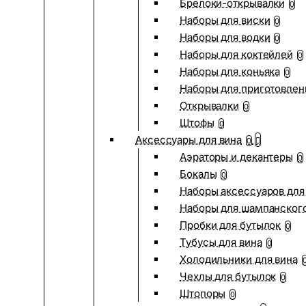
Брелоки-открывалки
0
Наборы для виски
0
Наборы для водки
0
Наборы для коктейлей
0
Наборы для коньяка
0
Наборы для приготовлен
Открывалки
0
Штофы
0
Аксессуары для вина
0
Аэраторы и декантеры
0
Бокалы
0
Наборы аксессуаров для
Наборы для шампанског
Пробки для бутылок
0
Тубусы для вина
0
Холодильники для вина
Чехлы для бутылок
0
Штопоры
0