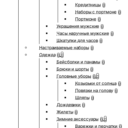
Кредитницы
0
Наборы с портмоне
0
Портмоне
0
Украшения мужские
0
Часы наручные мужские
0
Шкатулки для часов
0
Настраиваемые наборы
0
Одежда
0
Бейсболки и панамы
0
Брюки и шорты
0
Головные уборы
0
Козырьки от солнца
0
Повязки на голову
0
Шляпы
0
Дождевики
0
Жилеты
0
Зимние аксессуары
0
Варежки и перчатки
0