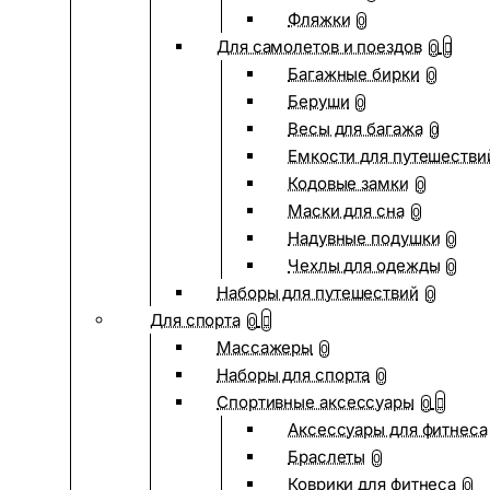
Фляжки
0
Для самолетов и поездов
0
Багажные бирки
0
Беруши
0
Весы для багажа
0
Емкости для путешестви
Кодовые замки
0
Маски для сна
0
Надувные подушки
0
Чехлы для одежды
0
Наборы для путешествий
0
Для спорта
0
Массажеры
0
Наборы для спорта
0
Спортивные аксессуары
0
Аксессуары для фитнеса
Браслеты
0
Коврики для фитнеса
0