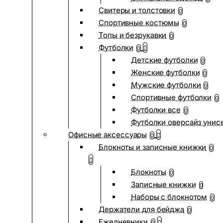
Свитеры и толстовки
0
Спортивные костюмы
0
Топы и безрукавки
0
Футболки
0
Детские футболки
0
Женские футболки
0
Мужские футболки
0
Спортивные футболки
0
Футболки все
0
Футболки оверсайз унис
Офисные аксессуары
0
Блокноты и записные книжки
0
Блокноты
0
Записные книжки
0
Наборы с блокнотом
0
Держатели для бейджа
0
Ежедневники
0