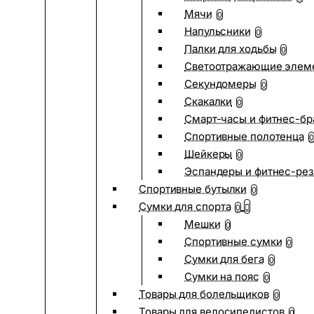
Мячи
0
Напульсники
0
Палки для ходьбы
0
Светоотражающие элем
Секундомеры
0
Скакалки
0
Смарт-часы и фитнес-бр
Спортивные полотенца
0
Шейкеры
0
Эспандеры и фитнес-рез
Спортивные бутылки
0
Сумки для спорта
0
Мешки
0
Спортивные сумки
0
Сумки для бега
0
Сумки на пояс
0
Товары для болельщиков
0
Товары для велосипедистов
0