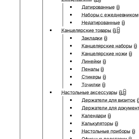
Датированные
0
Наборы с ежедневником
Недатированные
0
Канцелярские товары
0
Закладки
0
Канцелярские наборы
0
Канцелярские ножи
0
Линейки
0
Пеналы
0
Стикеры
0
Точилки
0
Настольные аксессуары
0
Держатели для визиток
Держатели для докумен
Календари
0
Калькуляторы
0
Настольные приборы
0
Офисные подставки