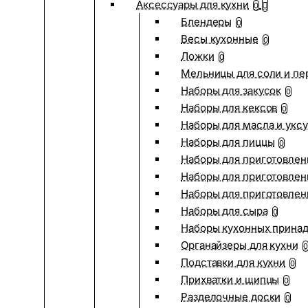
Аксессуары для кухни
0
Блендеры
0
Весы кухонные
0
Ложки
0
Мельницы для соли и пе
Наборы для закусок
0
Наборы для кексов
0
Наборы для масла и укс
Наборы для пиццы
0
Наборы для приготовлен
Наборы для приготовлен
Наборы для приготовлен
Наборы для сыра
0
Наборы кухонных прина
Органайзеры для кухни
0
Подставки для кухни
0
Прихватки и щипцы
0
Разделочные доски
0