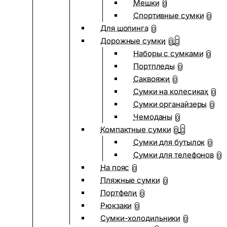
Мешки
0
Спортивные сумки
0
Для шопинга
0
Дорожные сумки
0
Наборы с сумками
0
Портпледы
0
Саквояжи
0
Сумки на колесиках
0
Сумки органайзеры
0
Чемоданы
0
Компактные сумки
0
Сумки для бутылок
0
Сумки для телефонов
0
На пояс
0
Пляжные сумки
0
Портфели
0
Рюкзаки
0
Сумки-холодильники
0