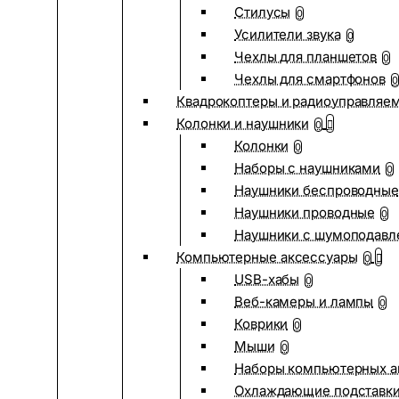
Стилусы
0
Усилители звука
0
Чехлы для планшетов
0
Чехлы для смартфонов
0
Квадрокоптеры и радиоуправляе
Колонки и наушники
0
Колонки
0
Наборы с наушниками
0
Наушники беспроводные
Наушники проводные
0
Наушники с шумоподав
Компьютерные аксессуары
0
USB-хабы
0
Веб-камеры и лампы
0
Коврики
0
Мыши
0
Наборы компьютерных а
Охлаждающие подставк