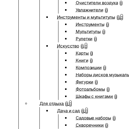
Очистители воздуха
0
Увлажнители
0
Инструменты и мультитулы
0
Инструменты
0
Мультитулы
0
Рулетки
0
Искусство
0
Карты
0
Книги
0
Композиции
0
Наборы дисков музыкал
Фигурки
0
Фотоальбомы
0
Шкафы с книгами
0
Для отдыха
0
Дача и сад
0
Садовые наборы
0
Скворечники
0