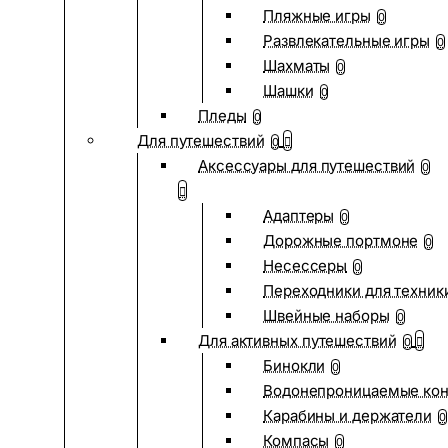
Пляжные игры
0
Развлекательные игры
0
Шахматы
0
Шашки
0
Пледы
0
Для путешествий
0
Аксессуары для путешествий
0
Адаптеры
0
Дорожные портмоне
0
Несессеры
0
Переходники для техник
Швейные наборы
0
Для активных путешествий
0
Бинокли
0
Водонепроницаемые ко
Карабины и держатели
0
Компасы
0