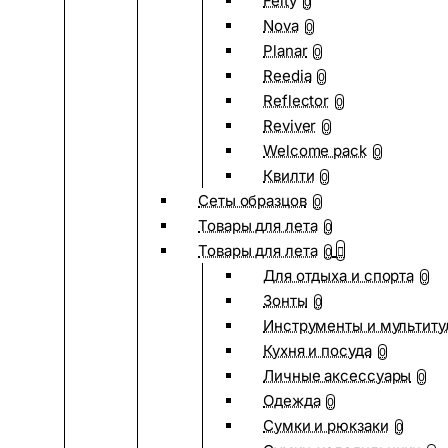
Felty
0
Nova
0
Planar
0
Reedia
0
Reflector
0
Reviver
0
Welcome pack
0
Квилти
0
Сеты образцов
0
Товары для лета
0
Товары для лета
0
Для отдыха и спорта
0
Зонты
0
Инструменты и мультиту
Кухня и посуда
0
Личные аксессуары
0
Одежда
0
Сумки и рюкзаки
0