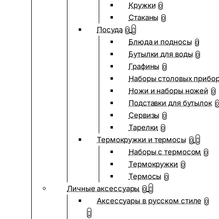
Кружки
0
Стаканы
0
Посуда
0
Блюда и подносы
0
Бутылки для воды
0
Графины
0
Наборы столовых прибо
Ножи и наборы ножей
0
Подставки для бутылок
0
Сервизы
0
Тарелки
0
Термокружки и термосы
0
Наборы с термосом
0
Термокружки
0
Термосы
0
Личные аксессуары
0
Аксессуары в русском стиле
0