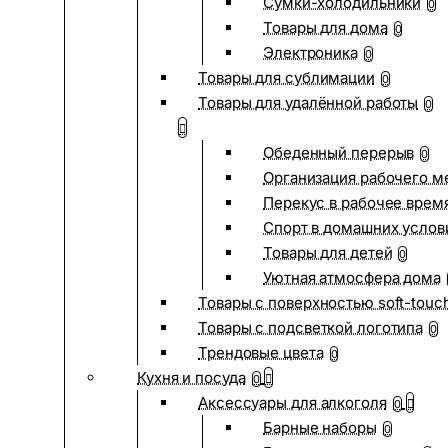
Сумки-холодильники
0
Товары для дома
0
Электроника
0
Товары для сублимации
0
Товары для удалённой работы
0
Обеденный перерыв
0
Организация рабочего м
Перекус в рабочее врем
Спорт в домашних услов
Товары для детей
0
Уютная атмосфера дома
Товары с поверхностью soft-touc
Товары с подсветкой логотипа
0
Трендовые цвета
0
Кухня и посуда
0
Аксессуары для алкоголя
0
Барные наборы
0