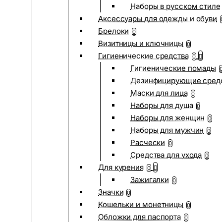
Наборы в русском стиле
Аксессуары для одежды и обуви
Брелоки
0
Визитницы и ключницы
0
Гигиенические средства
0
Гигиенические помады
Дезинфицирующие сред
Маски для лица
0
Наборы для душа
0
Наборы для женщин
0
Наборы для мужчин
0
Расчески
0
Средства для ухода
0
Для курения
0
Зажигалки
0
Значки
0
Кошельки и монетницы
0
Обложки для паспорта
0