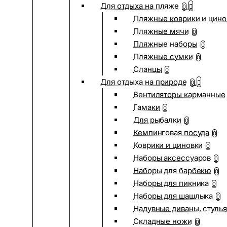
Для отдыха на пляже
0
Пляжные коврики и цино
Пляжные мячи
0
Пляжные наборы
0
Пляжные сумки
0
Сланцы
0
Для отдыха на природе
0
Вентиляторы карманные
Гамаки
0
Для рыбалки
0
Кемпинговая посуда
0
Коврики и циновки
0
Наборы аксессуаров
0
Наборы для барбекю
0
Наборы для пикника
0
Наборы для шашлыка
0
Надувные диваны, стулья
Складные ножи
0