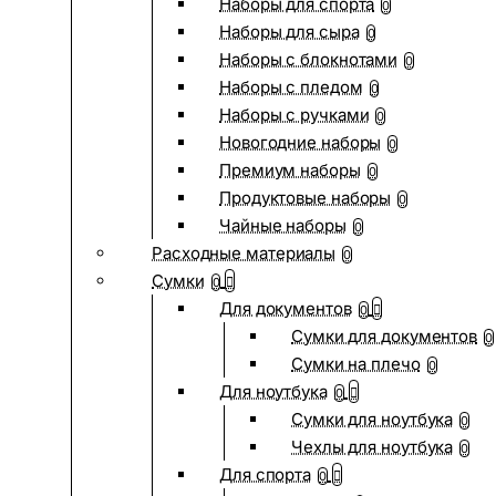
Наборы для спорта
0
Наборы для сыра
0
Наборы с блокнотами
0
Наборы с пледом
0
Наборы с ручками
0
Новогодние наборы
0
Премиум наборы
0
Продуктовые наборы
0
Чайные наборы
0
Расходные материалы
0
Сумки
0
Для документов
0
Сумки для документов
0
Сумки на плечо
0
Для ноутбука
0
Сумки для ноутбука
0
Чехлы для ноутбука
0
Для спорта
0