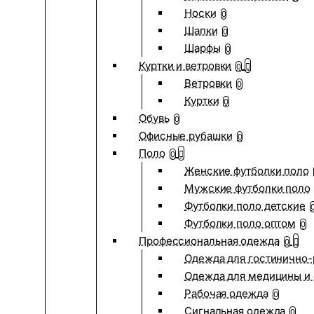
Носки
0
Шапки
0
Шарфы
0
Куртки и ветровки
0
Ветровки
0
Куртки
0
Обувь
0
Офисные рубашки
0
Поло
0
Женские футболки поло
Мужские футболки поло
Футболки поло детские
Футболки поло оптом
0
Профессиональная одежда
0
Одежда для гостинично
Одежда для медицины и 
Рабочая одежда
0
Сигнальная одежда
0