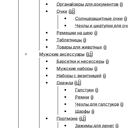
Органайзеры для документов
0
Очки
0
Солнцезащитные очки
0
Чехлы и шкатулки для оч
Ремешки на шею
0
Таблетницы
0
Товары для животных
0
Мужские аксессуары
0
Барсетки и несессеры
0
Мужские наборы
0
Наборы с визитницей
0
Одежда
0
Галстуки
0
Ремни
0
Чехлы для галстуков
0
Шарфы
0
Портмоне
0
Зажимы для денег
0