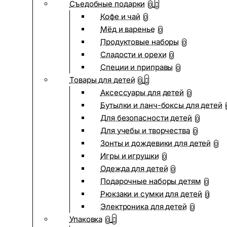
Съедобные подарки
0
Кофе и чай
0
Мёд и варенье
0
Продуктовые наборы
0
Сладости и орехи
0
Специи и приправы
0
Товары для детей
0
Аксессуары для детей
0
Бутылки и ланч-боксы для детей
Для безопасности детей
0
Для учебы и творчества
0
Зонты и дождевики для детей
0
Игры и игрушки
0
Одежда для детей
0
Подарочные наборы детям
0
Рюкзаки и сумки для детей
0
Электроника для детей
0
Упаковка
0