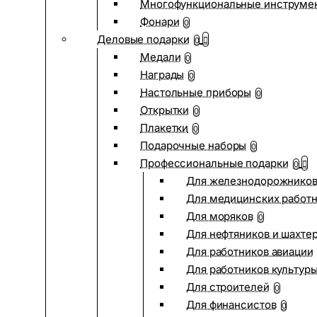
Многофункциональные инструме
Фонари
0
Деловые подарки
0
Медали
0
Награды
0
Настольные приборы
0
Открытки
0
Плакетки
0
Подарочные наборы
0
Профессиональные подарки
0
Для железнодорожнико
Для медицинских работ
Для моряков
0
Для нефтяников и шахте
Для работников авиации
Для работников культур
Для строителей
0
Для финансистов
0