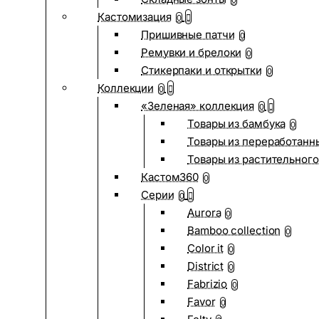
0
Кастомизация
0
Пришивные патчи
0
Ремувки и брелоки
0
Стикерпаки и открытки
0
Коллекции
0
«Зеленая» коллекция
0
Товары из бамбука
0
Товары из переработанн
Товары из растительного
Кастом360
0
Серии
0
Aurora
0
Bamboo collection
0
Color it
0
District
0
Fabrizio
0
Favor
0