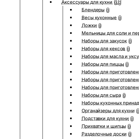
Аксессуары для кухни
0
Блендеры
0
Весы кухонные
0
Ложки
0
Мельницы для соли и пе
Наборы для закусок
0
Наборы для кексов
0
Наборы для масла и укс
Наборы для пиццы
0
Наборы для приготовлен
Наборы для приготовлен
Наборы для приготовлен
Наборы для сыра
0
Наборы кухонных прина
Органайзеры для кухни
0
Подставки для кухни
0
Прихватки и щипцы
0
Разделочные доски
0