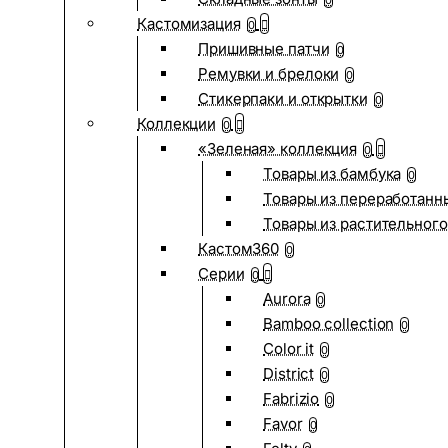
0
Кастомизация
0
Пришивные патчи
0
Ремувки и брелоки
0
Стикерпаки и открытки
0
Коллекции
0
«Зеленая» коллекция
0
Товары из бамбука
0
Товары из переработанн
Товары из растительного
Кастом360
0
Серии
0
Aurora
0
Bamboo collection
0
Color it
0
District
0
Fabrizio
0
Favor
0