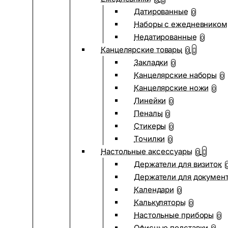
Датированные
0
Наборы с ежедневником
Недатированные
0
Канцелярские товары
0
Закладки
0
Канцелярские наборы
0
Канцелярские ножи
0
Линейки
0
Пеналы
0
Стикеры
0
Точилки
0
Настольные аксессуары
0
Держатели для визиток
Держатели для докумен
Календари
0
Калькуляторы
0
Настольные приборы
0
Офисные подставки