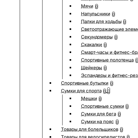
Мячи
0
Напульсники
0
Палки для ходьбы
0
Светоотражающие элем
Секундомеры
0
Скакалки
0
Смарт-часы и фитнес-бр
Спортивные полотенца
0
Шейкеры
0
Эспандеры и фитнес-рез
Спортивные бутылки
0
Сумки для спорта
0
Мешки
0
Спортивные сумки
0
Сумки для бега
0
Сумки на пояс
0
Товары для болельщиков
0
Товары для велосипедистов
0