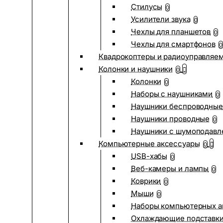
Стилусы
0
Усилители звука
0
Чехлы для планшетов
0
Чехлы для смартфонов
0
Квадрокоптеры и радиоуправляе
Колонки и наушники
0
Колонки
0
Наборы с наушниками
0
Наушники беспроводные
Наушники проводные
0
Наушники с шумоподав
Компьютерные аксессуары
0
USB-хабы
0
Веб-камеры и лампы
0
Коврики
0
Мыши
0
Наборы компьютерных а
Охлаждающие подставк