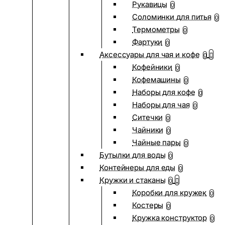
Рукавицы
0
Соломинки для питья
0
Термометры
0
Фартуки
0
Аксессуары для чая и кофе
0
Кофейники
0
Кофемашины
0
Наборы для кофе
0
Наборы для чая
0
Ситечки
0
Чайники
0
Чайные пары
0
Бутылки для воды
0
Контейнеры для еды
0
Кружки и стаканы
0
Коробки для кружек
0
Костеры
0
Кружка конструктор
0