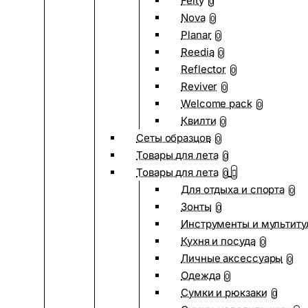
Felty
0
Nova
0
Planar
0
Reedia
0
Reflector
0
Reviver
0
Welcome pack
0
Квилти
0
Сеты образцов
0
Товары для лета
0
Товары для лета
0
Для отдыха и спорта
0
Зонты
0
Инструменты и мультиту
Кухня и посуда
0
Личные аксессуары
0
Одежда
0
Сумки и рюкзаки
0