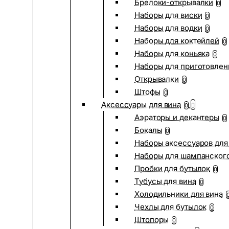
Брелоки-открывалки
0
Наборы для виски
0
Наборы для водки
0
Наборы для коктейлей
0
Наборы для коньяка
0
Наборы для приготовлен
Открывалки
0
Штофы
0
Аксессуары для вина
0
Аэраторы и декантеры
0
Бокалы
0
Наборы аксессуаров для
Наборы для шампанског
Пробки для бутылок
0
Тубусы для вина
0
Холодильники для вина
Чехлы для бутылок
0
Штопоры
0