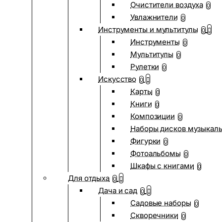
Очистители воздуха
0
Увлажнители
0
Инструменты и мультитулы
0
Инструменты
0
Мультитулы
0
Рулетки
0
Искусство
0
Карты
0
Книги
0
Композиции
0
Наборы дисков музыкал
Фигурки
0
Фотоальбомы
0
Шкафы с книгами
0
Для отдыха
0
Дача и сад
0
Садовые наборы
0
Скворечники
0