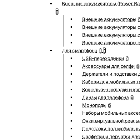
Внешние аккумуляторы (Power Ba
Внешние аккумуляторы
Внешние аккумуляторы с
Внешние аккумуляторы с
Внешние аккумуляторы 
Для смартфона
0
USB-переходники
0
Аксессуары для селфи
0
Держатели и подставки 
Кабели для мобильных т
Кошельки-накладки и ка
Линзы для телефона
0
Моноподы
0
Наборы мобильных аксе
Очки виртуальной реаль
Подставки под мобильн
Салфетки и перчатки для