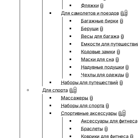
Фляжки
0
Для самолетов и поездов
0
Багажные бирки
0
Беруши
0
Весы для багажа
0
Емкости для путешестви
Кодовые замки
0
Маски для сна
0
Надувные подушки
0
Чехлы для одежды
0
Наборы для путешествий
0
Для спорта
0
Массажеры
0
Наборы для спорта
0
Спортивные аксессуары
0
Аксессуары для фитнеса
Браслеты
0
Коврики для фитнеса
0