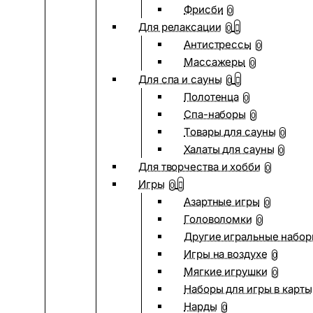
Фрисби
0
Для релаксации
0
Антистрессы
0
Массажеры
0
Для спа и сауны
0
Полотенца
0
Спа-наборы
0
Товары для сауны
0
Халаты для сауны
0
Для творчества и хобби
0
Игры
0
Азартные игры
0
Головоломки
0
Другие игральные набо
Игры на воздухе
0
Мягкие игрушки
0
Наборы для игры в карты
Нарды
0