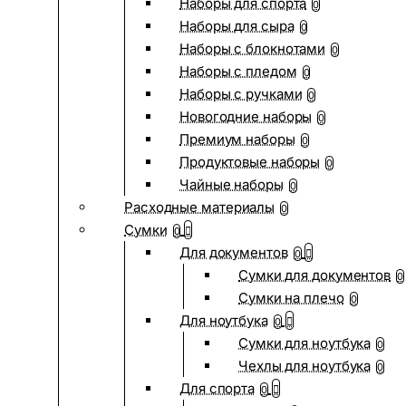
Наборы для спорта
0
Наборы для сыра
0
Наборы с блокнотами
0
Наборы с пледом
0
Наборы с ручками
0
Новогодние наборы
0
Премиум наборы
0
Продуктовые наборы
0
Чайные наборы
0
Расходные материалы
0
Сумки
0
Для документов
0
Сумки для документов
0
Сумки на плечо
0
Для ноутбука
0
Сумки для ноутбука
0
Чехлы для ноутбука
0
Для спорта
0