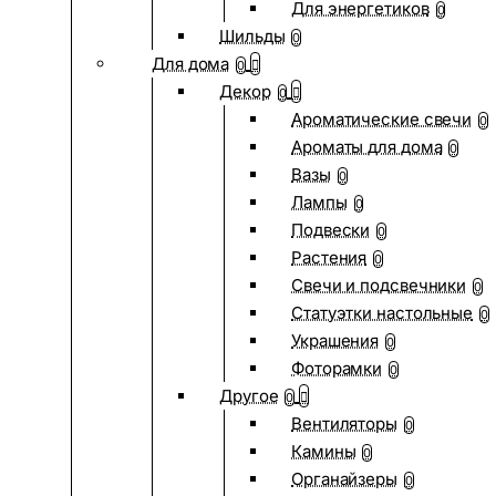
Для энергетиков
0
Шильды
0
Для дома
0
Декор
0
Ароматические свечи
0
Ароматы для дома
0
Вазы
0
Лампы
0
Подвески
0
Растения
0
Свечи и подсвечники
0
Статуэтки настольные
0
Украшения
0
Фоторамки
0
Другое
0
Вентиляторы
0
Камины
0
Органайзеры
0