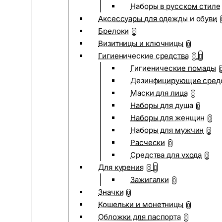
Наборы в русском стиле
Аксессуары для одежды и обуви
Брелоки
0
Визитницы и ключницы
0
Гигиенические средства
0
Гигиенические помады
Дезинфицирующие сред
Маски для лица
0
Наборы для душа
0
Наборы для женщин
0
Наборы для мужчин
0
Расчески
0
Средства для ухода
0
Для курения
0
Зажигалки
0
Значки
0
Кошельки и монетницы
0
Обложки для паспорта
0