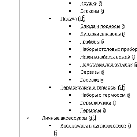
Кружки
0
Стаканы
0
Посуда
0
Блюда и подносы
0
Бутылки для воды
0
Графины
0
Наборы столовых прибо
Ножи и наборы ножей
0
Подставки для бутылок
0
Сервизы
0
Тарелки
0
Термокружки и термосы
0
Наборы с термосом
0
Термокружки
0
Термосы
0
Личные аксессуары
0
Аксессуары в русском стиле
0