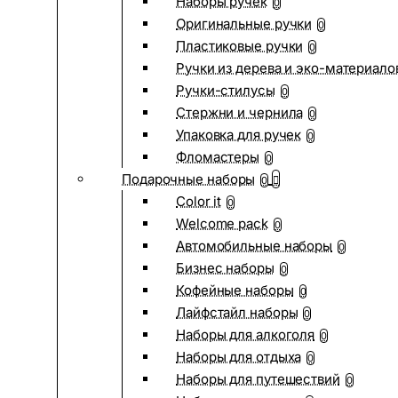
Наборы ручек
0
Оригинальные ручки
0
Пластиковые ручки
0
Ручки из дерева и эко-материало
Ручки-стилусы
0
Стержни и чернила
0
Упаковка для ручек
0
Фломастеры
0
Подарочные наборы
0
Color it
0
Welcome pack
0
Автомобильные наборы
0
Бизнес наборы
0
Кофейные наборы
0
Лайфстайл наборы
0
Наборы для алкоголя
0
Наборы для отдыха
0
Наборы для путешествий
0