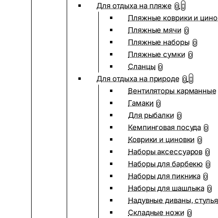
Для отдыха на пляже
0
Пляжные коврики и цино
Пляжные мячи
0
Пляжные наборы
0
Пляжные сумки
0
Сланцы
0
Для отдыха на природе
0
Вентиляторы карманные
Гамаки
0
Для рыбалки
0
Кемпинговая посуда
0
Коврики и циновки
0
Наборы аксессуаров
0
Наборы для барбекю
0
Наборы для пикника
0
Наборы для шашлыка
0
Надувные диваны, стулья
Складные ножи
0