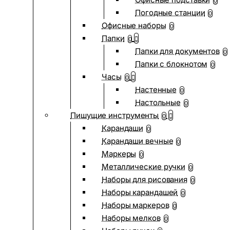
0
Погодные станции
0
Офисные наборы
0
Папки
0
Папки для документов
0
Папки с блокнотом
0
Часы
0
Настенные
0
Настольные
0
Пишущие инструменты
0
Карандаши
0
Карандаши вечные
0
Маркеры
0
Металлические ручки
0
Наборы для рисования
0
Наборы карандашей
0
Наборы маркеров
0
Наборы мелков
0