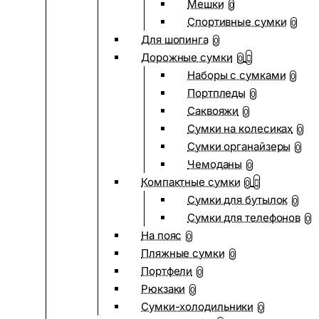
Мешки
0
Спортивные сумки
0
Для шопинга
0
Дорожные сумки
0
Наборы с сумками
0
Портпледы
0
Саквояжи
0
Сумки на колесиках
0
Сумки органайзеры
0
Чемоданы
0
Компактные сумки
0
Сумки для бутылок
0
Сумки для телефонов
0
На пояс
0
Пляжные сумки
0
Портфели
0
Рюкзаки
0
Сумки-холодильники
0