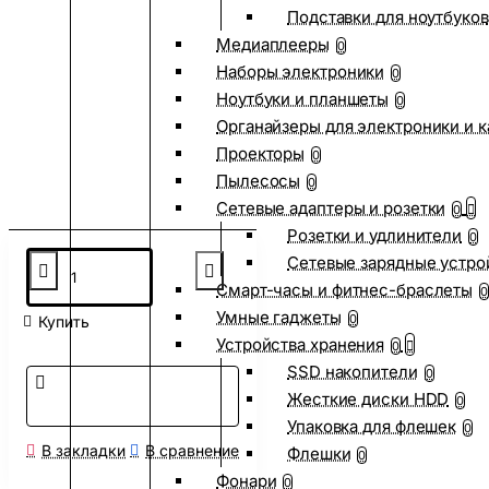
Подставки для ноутбуков
Медиаплееры
0
Наборы электроники
0
Ноутбуки и планшеты
0
Органайзеры для электроники и 
Проекторы
0
Пылесосы
0
Сетевые адаптеры и розетки
0
Розетки и удлинители
0
Сетевые зарядные устро
Смарт-часы и фитнес-браслеты
0
Умные гаджеты
0
Купить
Устройства хранения
0
SSD накопители
0
Жесткие диски HDD
0
Упаковка для флешек
0
В закладки
В сравнение
Флешки
0
Фонари
0