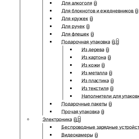
Для алкоголя
0
Для блокнотов и ежедневников
0
Для кружек
0
Для ручек
0
Для флешек
0
Подарочная упаковка
0
Из дерева
0
Из картона
0
Из кожи
0
Из металла
0
Из пластика
0
Из текстиля
0
Наполнители для упаков
Подарочные пакеты
0
Прочая упаковка
0
Электроника
0
Беспроводные зарядные устройств
Видеокамеры
0