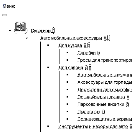
Меню
Сувениры
Автомобильные аксессуары
0
Для кузова
0
Скребки
0
Тросы для транспортиро
Для салона
0
Автомобильные зарядные
Аксессуары для торпеды
Держатели для смартфо
Органайзеры для авто
0
Парковочные визитки
0
Пылесосы
0
Солнцезащитные экраны
Инструменты и наборы для авто