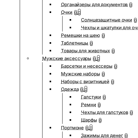
Органайзеры для документов
0
Очки
0
Солнцезащитные очки
0
Чехлы и шкатулки для оч
Ремешки на шею
0
Таблетницы
0
Товары для животных
0
Мужские аксессуары
0
Барсетки и несессеры
0
Мужские наборы
0
Наборы с визитницей
0
Одежда
0
Галстуки
0
Ремни
0
Чехлы для галстуков
0
Шарфы
0
Портмоне
0
Зажимы для денег
0