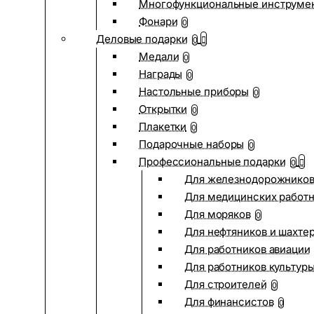
Многофункциональные инструме
Фонари
0
Деловые подарки
0
Медали
0
Награды
0
Настольные приборы
0
Открытки
0
Плакетки
0
Подарочные наборы
0
Профессиональные подарки
0
Для железнодорожнико
Для медицинских работ
Для моряков
0
Для нефтяников и шахте
Для работников авиации
Для работников культур
Для строителей
0
Для финансистов
0