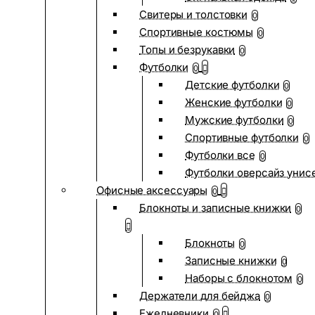
Свитеры и толстовки
0
Спортивные костюмы
0
Топы и безрукавки
0
Футболки
0
Детские футболки
0
Женские футболки
0
Мужские футболки
0
Спортивные футболки
0
Футболки все
0
Футболки оверсайз унис
Офисные аксессуары
0
Блокноты и записные книжки
0
Блокноты
0
Записные книжки
0
Наборы с блокнотом
0
Держатели для бейджа
0
Ежедневники
0