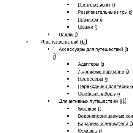
Пляжные игры
0
Развлекательные игры
0
Шахматы
0
Шашки
0
Пледы
0
Для путешествий
0
Аксессуары для путешествий
0
Адаптеры
0
Дорожные портмоне
0
Несессеры
0
Переходники для техник
Швейные наборы
0
Для активных путешествий
0
Бинокли
0
Водонепроницаемые ко
Карабины и держатели
0
Компасы
0