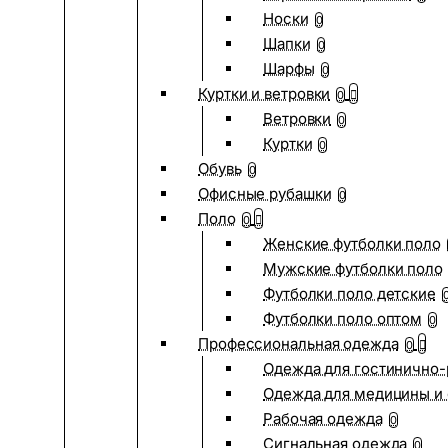
Носки
0
Шапки
0
Шарфы
0
Куртки и ветровки
0
Ветровки
0
Куртки
0
Обувь
0
Офисные рубашки
0
Поло
0
Женские футболки поло
Мужские футболки поло
Футболки поло детские
Футболки поло оптом
0
Профессиональная одежда
0
Одежда для гостинично
Одежда для медицины и 
Рабочая одежда
0
Сигнальная одежда
0