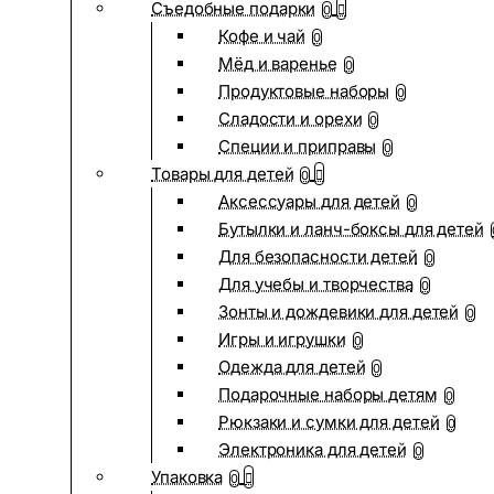
Съедобные подарки
0
Кофе и чай
0
Мёд и варенье
0
Продуктовые наборы
0
Сладости и орехи
0
Специи и приправы
0
Товары для детей
0
Аксессуары для детей
0
Бутылки и ланч-боксы для детей
Для безопасности детей
0
Для учебы и творчества
0
Зонты и дождевики для детей
0
Игры и игрушки
0
Одежда для детей
0
Подарочные наборы детям
0
Рюкзаки и сумки для детей
0
Электроника для детей
0
Упаковка
0