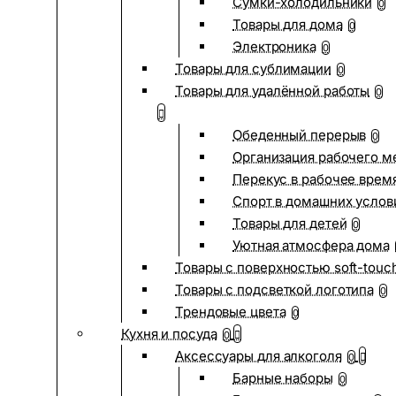
Сумки-холодильники
0
Товары для дома
0
Электроника
0
Товары для сублимации
0
Товары для удалённой работы
0
Обеденный перерыв
0
Организация рабочего м
Перекус в рабочее врем
Спорт в домашних услов
Товары для детей
0
Уютная атмосфера дома
Товары с поверхностью soft-touc
Товары с подсветкой логотипа
0
Трендовые цвета
0
Кухня и посуда
0
Аксессуары для алкоголя
0
Барные наборы
0