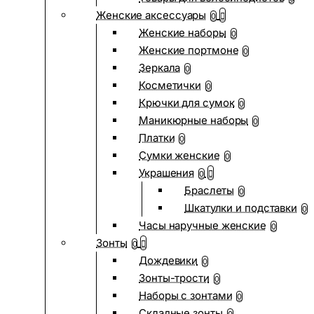
Женские аксессуары
0
Женские наборы
0
Женские портмоне
0
Зеркала
0
Косметички
0
Крючки для сумок
0
Маникюрные наборы
0
Платки
0
Сумки женские
0
Украшения
0
Браслеты
0
Шкатулки и подставки
0
Часы наручные женские
0
Зонты
0
Дождевики
0
Зонты-трости
0
Наборы с зонтами
0
Складные зонты