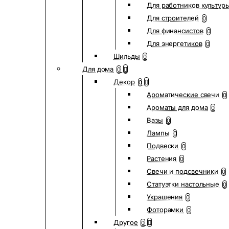
Для работников культур
Для строителей
0
Для финансистов
0
Для энергетиков
0
Шильды
0
Для дома
0
Декор
0
Ароматические свечи
0
Ароматы для дома
0
Вазы
0
Лампы
0
Подвески
0
Растения
0
Свечи и подсвечники
0
Статуэтки настольные
0
Украшения
0
Фоторамки
0
Другое
0