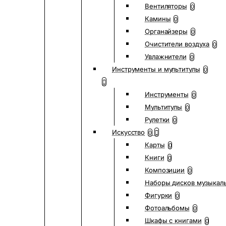
Вентиляторы
0
Камины
0
Органайзеры
0
Очистители воздуха
0
Увлажнители
0
Инструменты и мультитулы
0
Инструменты
0
Мультитулы
0
Рулетки
0
Искусство
0
Карты
0
Книги
0
Композиции
0
Наборы дисков музыкал
Фигурки
0
Фотоальбомы
0
Шкафы с книгами
0