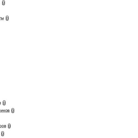
ы
0
ты
0
в
0
ников
0
ров
0
0