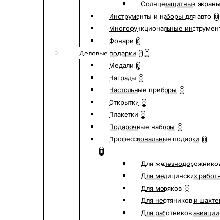
Солнцезащитные экран
Инструменты и наборы для авто
0
Многофункциональные инструмен
Фонари
0
Деловые подарки
0
Медали
0
Награды
0
Настольные приборы
0
Открытки
0
Плакетки
0
Подарочные наборы
0
Профессиональные подарки
0
Для железнодорожнико
Для медицинских работ
Для моряков
0
Для нефтяников и шахте
Для работников авиации