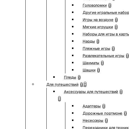
Головоломки
0
Другие игральные набо
Игры на воздухе
0
Мягкие игрушки
0
Наборы для игры в карт
Нарды
0
Пляжные игры
0
Развлекательные игры
0
Шахматы
0
Шашки
0
Пледы
0
Для путешествий
0
Аксессуары для путешествий
0
Адаптеры
0
Дорожные портмоне
0
Несессеры
0
Переходники для техник