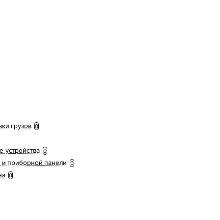
вки грузов
0
е устройства
0
 и приборной панели
0
на
0