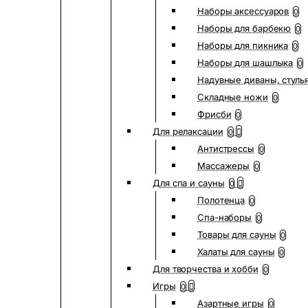
Наборы аксессуаров
0
Наборы для барбекю
0
Наборы для пикника
0
Наборы для шашлыка
0
Надувные диваны, стуль
Складные ножи
0
Фрисби
0
Для релаксации
0
Антистрессы
0
Массажеры
0
Для спа и сауны
0
Полотенца
0
Спа-наборы
0
Товары для сауны
0
Халаты для сауны
0
Для творчества и хобби
0
Игры
0
Азартные игры
0