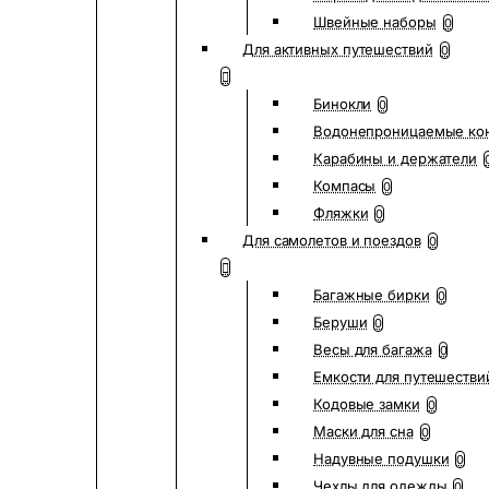
Швейные наборы
0
Для активных путешествий
0
Бинокли
0
Водонепроницаемые ко
Карабины и держатели
Компасы
0
Фляжки
0
Для самолетов и поездов
0
Багажные бирки
0
Беруши
0
Весы для багажа
0
Емкости для путешестви
Кодовые замки
0
Маски для сна
0
Надувные подушки
0
Чехлы для одежды
0