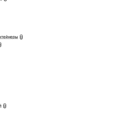
нтейнеры
0
0
й
0