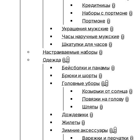
Кредитницы
0
Наборы с портмоне
0
Портмоне
0
Украшения мужские
0
Часы наручные мужские
0
Шкатулки для часов
0
Настраиваемые наборы
0
Одежда
0
Бейсболки и панамы
0
Брюки и шорты
0
Головные уборы
0
Козырьки от солнца
0
Повязки на голову
0
Шляпы
0
Дождевики
0
Жилеты
0
Зимние аксессуары
0
Варежки и перчатки
0