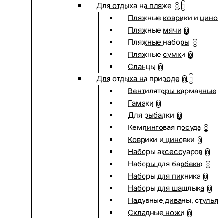
Для отдыха на пляже
0
Пляжные коврики и цино
Пляжные мячи
0
Пляжные наборы
0
Пляжные сумки
0
Сланцы
0
Для отдыха на природе
0
Вентиляторы карманные
Гамаки
0
Для рыбалки
0
Кемпинговая посуда
0
Коврики и циновки
0
Наборы аксессуаров
0
Наборы для барбекю
0
Наборы для пикника
0
Наборы для шашлыка
0
Надувные диваны, стулья
Складные ножи
0