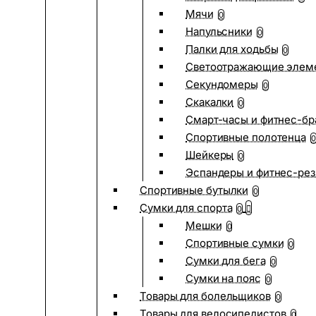
Мячи
0
Напульсники
0
Палки для ходьбы
0
Светоотражающие элем
Секундомеры
0
Скакалки
0
Смарт-часы и фитнес-бр
Спортивные полотенца
0
Шейкеры
0
Эспандеры и фитнес-рез
Спортивные бутылки
0
Сумки для спорта
0
Мешки
0
Спортивные сумки
0
Сумки для бега
0
Сумки на пояс
0
Товары для болельщиков
0
Товары для велосипедистов
0