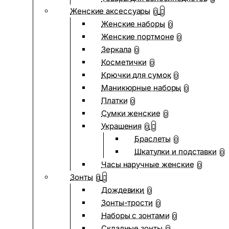
Женские аксессуары
0
Женские наборы
0
Женские портмоне
0
Зеркала
0
Косметички
0
Крючки для сумок
0
Маникюрные наборы
0
Платки
0
Сумки женские
0
Украшения
0
Браслеты
0
Шкатулки и подставки
0
Часы наручные женские
0
Зонты
0
Дождевики
0
Зонты-трости
0
Наборы с зонтами
0
Складные зонты