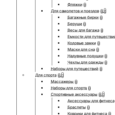
Фляжки
0
Для самолетов и поездов
0
Багажные бирки
0
Беруши
0
Весы для багажа
0
Емкости для путешестви
Кодовые замки
0
Маски для сна
0
Надувные подушки
0
Чехлы для одежды
0
Наборы для путешествий
0
Для спорта
0
Массажеры
0
Наборы для спорта
0
Спортивные аксессуары
0
Аксессуары для фитнеса
Браслеты
0
Коврики для фитнеса
0