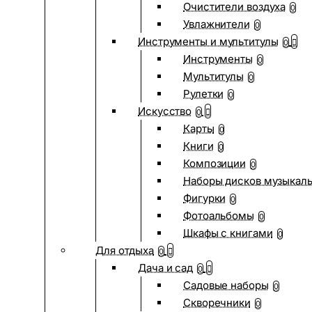
Очистители воздуха
0
Увлажнители
0
Инструменты и мультитулы
0
Инструменты
0
Мультитулы
0
Рулетки
0
Искусство
0
Карты
0
Книги
0
Композиции
0
Наборы дисков музыкал
Фигурки
0
Фотоальбомы
0
Шкафы с книгами
0
Для отдыха
0
Дача и сад
0
Садовые наборы
0
Скворечники
0