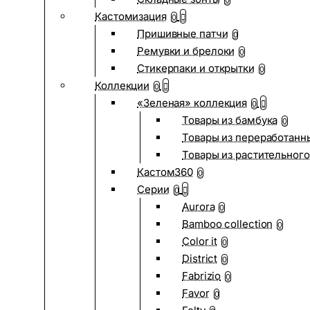
0
Кастомизация
0
Пришивные патчи
0
Ремувки и брелоки
0
Стикерпаки и открытки
0
Коллекции
0
«Зеленая» коллекция
0
Товары из бамбука
0
Товары из переработанн
Товары из растительного
Кастом360
0
Серии
0
Aurora
0
Bamboo collection
0
Color it
0
District
0
Fabrizio
0
Favor
0