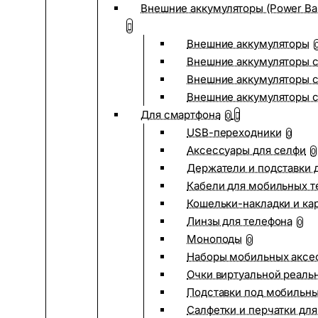
Внешние аккумуляторы (Power Ba
Внешние аккумуляторы
Внешние аккумуляторы с
Внешние аккумуляторы с
Внешние аккумуляторы 
Для смартфона
0
USB-переходники
0
Аксессуары для селфи
0
Держатели и подставки 
Кабели для мобильных т
Кошельки-накладки и ка
Линзы для телефона
0
Моноподы
0
Наборы мобильных аксе
Очки виртуальной реаль
Подставки под мобильн
Салфетки и перчатки для