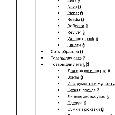
Felty
0
Nova
0
Planar
0
Reedia
0
Reflector
0
Reviver
0
Welcome pack
0
Квилти
0
Сеты образцов
0
Товары для лета
0
Товары для лета
0
Для отдыха и спорта
0
Зонты
0
Инструменты и мультиту
Кухня и посуда
0
Личные аксессуары
0
Одежда
0
Сумки и рюкзаки
0