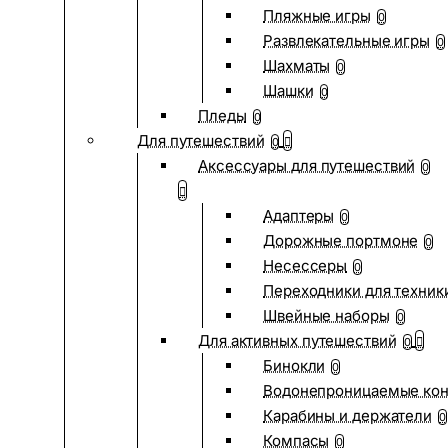
Пляжные игры
0
Развлекательные игры
0
Шахматы
0
Шашки
0
Пледы
0
Для путешествий
0
Аксессуары для путешествий
0
Адаптеры
0
Дорожные портмоне
0
Несессеры
0
Переходники для техник
Швейные наборы
0
Для активных путешествий
0
Бинокли
0
Водонепроницаемые ко
Карабины и держатели
0
Компасы
0