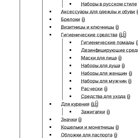
Наборы в русском стиле
Аксессуары для одежды и обуви
Брелоки
0
Визитницы и ключницы
0
Гигиенические средства
0
Гигиенические помады
Дезинфицирующие сред
Маски для лица
0
Наборы для душа
0
Наборы для женщин
0
Наборы для мужчин
0
Расчески
0
Средства для ухода
0
Для курения
0
Зажигалки
0
Значки
0
Кошельки и монетницы
0
Обложки для паспорта
0