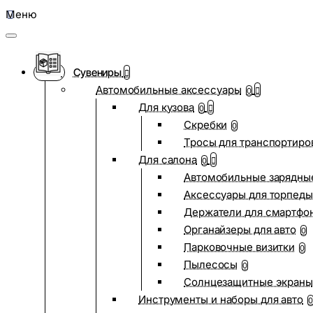
Меню
Сувениры
Автомобильные аксессуары
0
Для кузова
0
Скребки
0
Тросы для транспортиро
Для салона
0
Автомобильные зарядные
Аксессуары для торпеды
Держатели для смартфо
Органайзеры для авто
0
Парковочные визитки
0
Пылесосы
0
Солнцезащитные экраны
Инструменты и наборы для авто