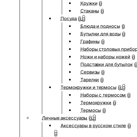
Кружки
0
Стаканы
0
Посуда
0
Блюда и подносы
0
Бутылки для воды
0
Графины
0
Наборы столовых прибо
Ножи и наборы ножей
0
Подставки для бутылок
0
Сервизы
0
Тарелки
0
Термокружки и термосы
0
Наборы с термосом
0
Термокружки
0
Термосы
0
Личные аксессуары
0
Аксессуары в русском стиле
0