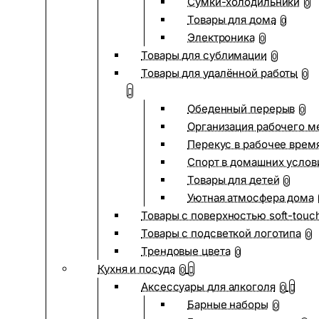
Сумки-холодильники
0
Товары для дома
0
Электроника
0
Товары для сублимации
0
Товары для удалённой работы
0
Обеденный перерыв
0
Организация рабочего м
Перекус в рабочее врем
Спорт в домашних услов
Товары для детей
0
Уютная атмосфера дома
Товары с поверхностью soft-touc
Товары с подсветкой логотипа
0
Трендовые цвета
0
Кухня и посуда
0
Аксессуары для алкоголя
0
Барные наборы
0