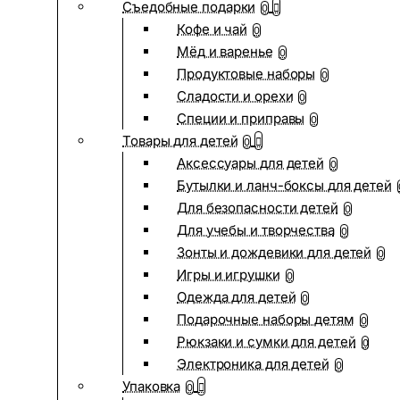
Съедобные подарки
0
Кофе и чай
0
Мёд и варенье
0
Продуктовые наборы
0
Сладости и орехи
0
Специи и приправы
0
Товары для детей
0
Аксессуары для детей
0
Бутылки и ланч-боксы для детей
Для безопасности детей
0
Для учебы и творчества
0
Зонты и дождевики для детей
0
Игры и игрушки
0
Одежда для детей
0
Подарочные наборы детям
0
Рюкзаки и сумки для детей
0
Электроника для детей
0
Упаковка
0