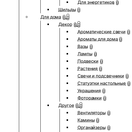
Для энергетиков
0
Шильды
0
Для дома
0
Декор
0
Ароматические свечи
0
Ароматы для дома
0
Вазы
0
Лампы
0
Подвески
0
Растения
0
Свечи и подсвечники
0
Статуэтки настольные
0
Украшения
0
Фоторамки
0
Другое
0
Вентиляторы
0
Камины
0
Органайзеры
0