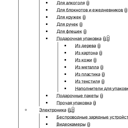
Для алкоголя
0
Для блокнотов и ежедневников
0
Для кружек
0
Для ручек
0
Для флешек
0
Подарочная упаковка
0
Из дерева
0
Из картона
0
Из кожи
0
Из металла
0
Из пластика
0
Из текстиля
0
Наполнители для упаков
Подарочные пакеты
0
Прочая упаковка
0
Электроника
0
Беспроводные зарядные устройств
Видеокамеры
0