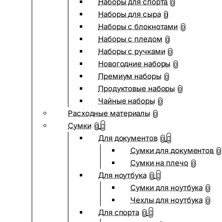
Наборы для спорта
0
Наборы для сыра
0
Наборы с блокнотами
0
Наборы с пледом
0
Наборы с ручками
0
Новогодние наборы
0
Премиум наборы
0
Продуктовые наборы
0
Чайные наборы
0
Расходные материалы
0
Сумки
0
Для документов
0
Сумки для документов
0
Сумки на плечо
0
Для ноутбука
0
Сумки для ноутбука
0
Чехлы для ноутбука
0
Для спорта
0