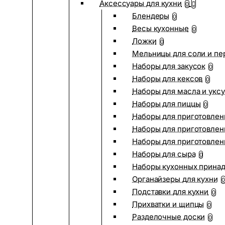
Аксессуары для кухни
0
Блендеры
0
Весы кухонные
0
Ложки
0
Мельницы для соли и пе
Наборы для закусок
0
Наборы для кексов
0
Наборы для масла и укс
Наборы для пиццы
0
Наборы для приготовлен
Наборы для приготовлен
Наборы для приготовлен
Наборы для сыра
0
Наборы кухонных прина
Органайзеры для кухни
0
Подставки для кухни
0
Прихватки и щипцы
0
Разделочные доски
0