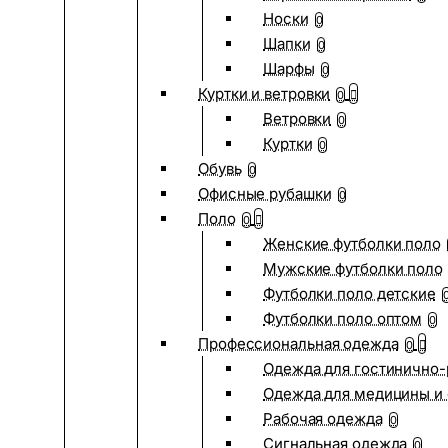
Носки
0
Шапки
0
Шарфы
0
Куртки и ветровки
0
Ветровки
0
Куртки
0
Обувь
0
Офисные рубашки
0
Поло
0
Женские футболки поло
Мужские футболки поло
Футболки поло детские
Футболки поло оптом
0
Профессиональная одежда
0
Одежда для гостинично
Одежда для медицины и 
Рабочая одежда
0
Сигнальная одежда
0