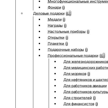
Многофункциональные инструме
Фонари
0
Деловые подарки
0
Медали
0
Награды
0
Настольные приборы
0
Открытки
0
Плакетки
0
Подарочные наборы
0
Профессиональные подарки
0
Для железнодорожнико
Для медицинских работ
Для моряков
0
Для нефтяников и шахте
Для работников авиации
Для работников культур
Для строителей
0
Для финансистов
0