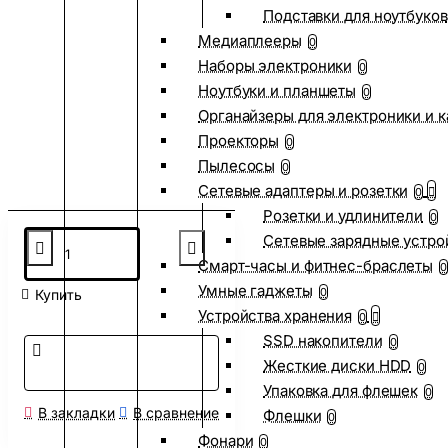
Подставки для ноутбуков
Медиаплееры
0
Наборы электроники
0
Ноутбуки и планшеты
0
Органайзеры для электроники и 
Проекторы
0
Пылесосы
0
Сетевые адаптеры и розетки
0
Розетки и удлинители
0
Сетевые зарядные устро
Смарт-часы и фитнес-браслеты
0
Умные гаджеты
0
Купить
Устройства хранения
0
SSD накопители
0
Жесткие диски HDD
0
Упаковка для флешек
0
В закладки
В сравнение
Флешки
0
Фонари
0