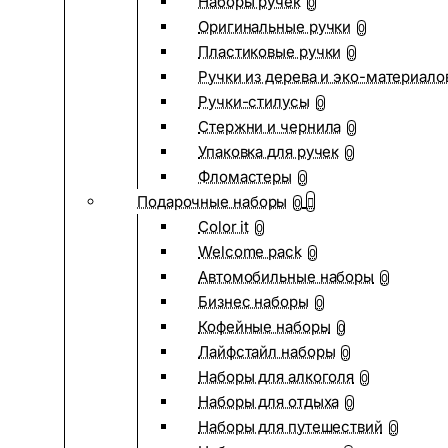
Наборы ручек
0
Оригинальные ручки
0
Пластиковые ручки
0
Ручки из дерева и эко-материало
Ручки-стилусы
0
Стержни и чернила
0
Упаковка для ручек
0
Фломастеры
0
Подарочные наборы
0
Color it
0
Welcome pack
0
Автомобильные наборы
0
Бизнес наборы
0
Кофейные наборы
0
Лайфстайл наборы
0
Наборы для алкоголя
0
Наборы для отдыха
0
Наборы для путешествий
0