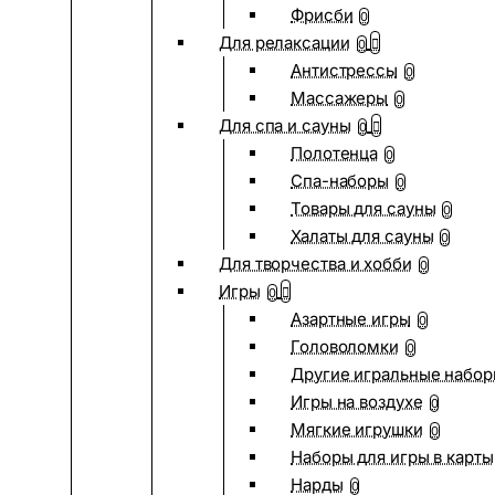
Фрисби
0
Для релаксации
0
Антистрессы
0
Массажеры
0
Для спа и сауны
0
Полотенца
0
Спа-наборы
0
Товары для сауны
0
Халаты для сауны
0
Для творчества и хобби
0
Игры
0
Азартные игры
0
Головоломки
0
Другие игральные набо
Игры на воздухе
0
Мягкие игрушки
0
Наборы для игры в карты
Нарды
0