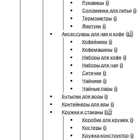
Рукавицы
0
Соломинки для питья
0
Термометры
0
Фартуки
0
Аксессуары для чая и кофе
0
Кофейники
0
Кофемашины
0
Наборы для кофе
0
Наборы для чая
0
Ситечки
0
Чайники
0
Чайные пары
0
Бутылки для воды
0
Контейнеры для еды
0
Кружки и стаканы
0
Коробки для кружек
0
Костеры
0
Кружка конструктор
0