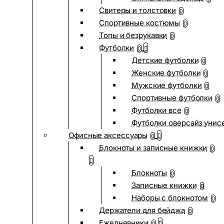
Свитеры и толстовки
0
Спортивные костюмы
0
Топы и безрукавки
0
Футболки
0
Детские футболки
0
Женские футболки
0
Мужские футболки
0
Спортивные футболки
0
Футболки все
0
Футболки оверсайз унис
Офисные аксессуары
0
Блокноты и записные книжки
0
Блокноты
0
Записные книжки
0
Наборы с блокнотом
0
Держатели для бейджа
0
Ежедневники
0