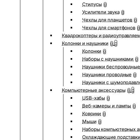
Стилусы
0
Усилители звука
0
Чехлы для планшетов
0
Чехлы для смартфонов
0
Квадрокоптеры и радиоуправляе
Колонки и наушники
0
Колонки
0
Наборы с наушниками
0
Наушники беспроводные
Наушники проводные
0
Наушники с шумоподав
Компьютерные аксессуары
0
USB-хабы
0
Веб-камеры и лампы
0
Коврики
0
Мыши
0
Наборы компьютерных а
Охлаждающие подставк