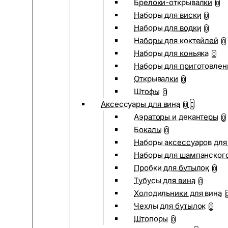
Брелоки-открывалки
0
Наборы для виски
0
Наборы для водки
0
Наборы для коктейлей
0
Наборы для коньяка
0
Наборы для приготовлен
Открывалки
0
Штофы
0
Аксессуары для вина
0
Аэраторы и декантеры
0
Бокалы
0
Наборы аксессуаров для
Наборы для шампанског
Пробки для бутылок
0
Тубусы для вина
0
Холодильники для вина
Чехлы для бутылок
0
Штопоры
0