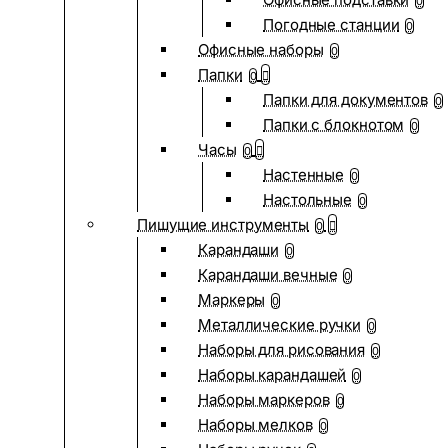
0
Погодные станции
0
Офисные наборы
0
Папки
0
Папки для документов
0
Папки с блокнотом
0
Часы
0
Настенные
0
Настольные
0
Пишущие инструменты
0
Карандаши
0
Карандаши вечные
0
Маркеры
0
Металлические ручки
0
Наборы для рисования
0
Наборы карандашей
0
Наборы маркеров
0
Наборы мелков
0