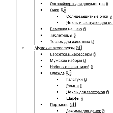
Органайзеры для документов
0
Очки
0
Солнцезащитные очки
0
Чехлы и шкатулки для оч
Ремешки на шею
0
Таблетницы
0
Товары для животных
0
Мужские аксессуары
0
Барсетки и несессеры
0
Мужские наборы
0
Наборы с визитницей
0
Одежда
0
Галстуки
0
Ремни
0
Чехлы для галстуков
0
Шарфы
0
Портмоне
0
Зажимы для денег
0