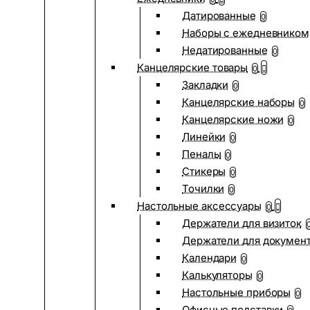
Датированные
0
Наборы с ежедневником
Недатированные
0
Канцелярские товары
0
Закладки
0
Канцелярские наборы
0
Канцелярские ножи
0
Линейки
0
Пеналы
0
Стикеры
0
Точилки
0
Настольные аксессуары
0
Держатели для визиток
Держатели для докумен
Календари
0
Калькуляторы
0
Настольные приборы
0
Офисные подставки