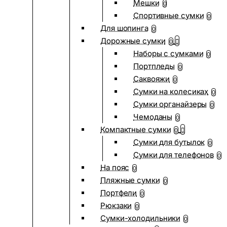
Мешки
0
Спортивные сумки
0
Для шопинга
0
Дорожные сумки
0
Наборы с сумками
0
Портпледы
0
Саквояжи
0
Сумки на колесиках
0
Сумки органайзеры
0
Чемоданы
0
Компактные сумки
0
Сумки для бутылок
0
Сумки для телефонов
0
На пояс
0
Пляжные сумки
0
Портфели
0
Рюкзаки
0
Сумки-холодильники
0