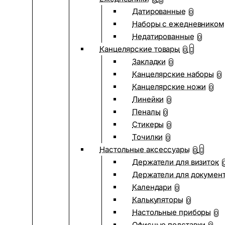
Датированные
0
Наборы с ежедневником
Недатированные
0
Канцелярские товары
0
Закладки
0
Канцелярские наборы
0
Канцелярские ножи
0
Линейки
0
Пеналы
0
Стикеры
0
Точилки
0
Настольные аксессуары
0
Держатели для визиток
Держатели для докумен
Календари
0
Калькуляторы
0
Настольные приборы
0
Офисные подставки