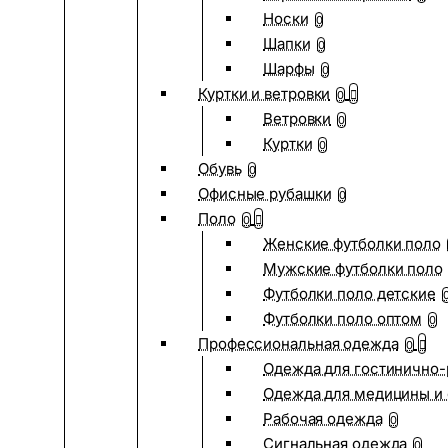
Носки
0
Шапки
0
Шарфы
0
Куртки и ветровки
0
Ветровки
0
Куртки
0
Обувь
0
Офисные рубашки
0
Поло
0
Женские футболки поло
Мужские футболки поло
Футболки поло детские
Футболки поло оптом
0
Профессиональная одежда
0
Одежда для гостинично
Одежда для медицины и 
Рабочая одежда
0
Сигнальная одежда
0