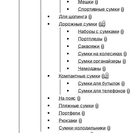
Мешки
0
Спортивные сумки
0
Для шопинга
0
Дорожные сумки
0
Наборы с сумками
0
Портпледы
0
Саквояжи
0
Сумки на колесиках
0
Сумки органайзеры
0
Чемоданы
0
Компактные сумки
0
Сумки для бутылок
0
Сумки для телефонов
0
На пояс
0
Пляжные сумки
0
Портфели
0
Рюкзаки
0
Сумки-холодильники
0