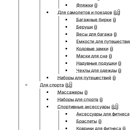
Фляжки
0
Для самолетов и поездов
0
Багажные бирки
0
Беруши
0
Весы для багажа
0
Емкости для путешестви
Кодовые замки
0
Маски для сна
0
Надувные подушки
0
Чехлы для одежды
0
Наборы для путешествий
0
Для спорта
0
Массажеры
0
Наборы для спорта
0
Спортивные аксессуары
0
Аксессуары для фитнеса
Браслеты
0
Коврики для фитнеса
0