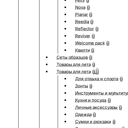
Felty
0
Nova
0
Planar
0
Reedia
0
Reflector
0
Reviver
0
Welcome pack
0
Квилти
0
Сеты образцов
0
Товары для лета
0
Товары для лета
0
Для отдыха и спорта
0
Зонты
0
Инструменты и мультиту
Кухня и посуда
0
Личные аксессуары
0
Одежда
0
Сумки и рюкзаки
0