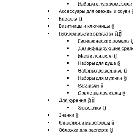
Наборы в русском стиле
Аксессуары для одежды и обуви
Брелоки
0
Визитницы и ключницы
0
Гигиенические средства
0
Гигиенические помады
Дезинфицирующие сред
Маски для лица
0
Наборы для душа
0
Наборы для женщин
0
Наборы для мужчин
0
Расчески
0
Средства для ухода
0
Для курения
0
Зажигалки
0
Значки
0
Кошельки и монетницы
0
Обложки для паспорта
0