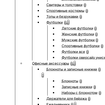
Свитеры и толстовки
0
Спортивные костюмы
0
Топы и безрукавки
0
Футболки
0
Детские футболки
0
Женские футболки
0
Мужские футболки
0
Спортивные футболки
0
Футболки все
0
Футболки оверсайз унис
Офисные аксессуары
0
Блокноты и записные книжки
0
Блокноты
0
Записные книжки
0
Наборы с блокнотом
0
Держатели для бейджа
0
Ежедневники
0