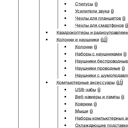
Стилусы
0
Усилители звука
0
Чехлы для планшетов
0
Чехлы для смартфонов
0
Квадрокоптеры и радиоуправляе
Колонки и наушники
0
Колонки
0
Наборы с наушниками
0
Наушники беспроводные
Наушники проводные
0
Наушники с шумоподав
Компьютерные аксессуары
0
USB-хабы
0
Веб-камеры и лампы
0
Коврики
0
Мыши
0
Наборы компьютерных а
Охлаждающие подставк