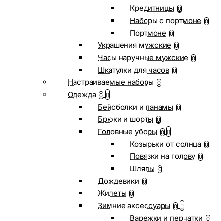
Кредитницы
0
Наборы с портмоне
0
Портмоне
0
Украшения мужские
0
Часы наручные мужские
0
Шкатулки для часов
0
Настраиваемые наборы
0
Одежда
0
Бейсболки и панамы
0
Брюки и шорты
0
Головные уборы
0
Козырьки от солнца
0
Повязки на голову
0
Шляпы
0
Дождевики
0
Жилеты
0
Зимние аксессуары
0
Варежки и перчатки
0