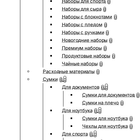
Наборы для спорта
0
Наборы для сыра
0
Наборы с блокнотами
0
Наборы с пледом
0
Наборы с ручками
0
Новогодние наборы
0
Премиум наборы
0
Продуктовые наборы
0
Чайные наборы
0
Расходные материалы
0
Сумки
0
Для документов
0
Сумки для документов
0
Сумки на плечо
0
Для ноутбука
0
Сумки для ноутбука
0
Чехлы для ноутбука
0
Для спорта
0