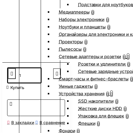
Подставки для ноутбуков
Медиаплееры
0
Наборы электроники
0
Ноутбуки и планшеты
0
Органайзеры для электроники и 
Проекторы
0
Пылесосы
0
Сетевые адаптеры и розетки
0
Розетки и удлинители
0
Сетевые зарядные устро
Смарт-часы и фитнес-браслеты
0
Умные гаджеты
0
Купить
Устройства хранения
0
SSD накопители
0
Жесткие диски HDD
0
Упаковка для флешек
0
В закладки
В сравнение
Флешки
0
Фонари
0