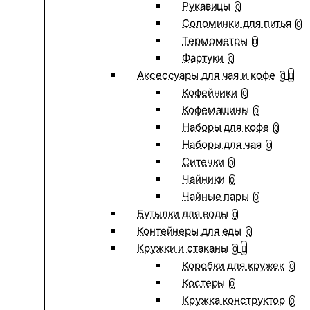
Рукавицы
0
Соломинки для питья
0
Термометры
0
Фартуки
0
Аксессуары для чая и кофе
0
Кофейники
0
Кофемашины
0
Наборы для кофе
0
Наборы для чая
0
Ситечки
0
Чайники
0
Чайные пары
0
Бутылки для воды
0
Контейнеры для еды
0
Кружки и стаканы
0
Коробки для кружек
0
Костеры
0
Кружка конструктор
0