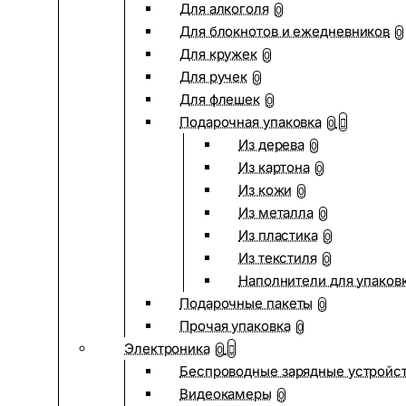
Для алкоголя
0
Для блокнотов и ежедневников
0
Для кружек
0
Для ручек
0
Для флешек
0
Подарочная упаковка
0
Из дерева
0
Из картона
0
Из кожи
0
Из металла
0
Из пластика
0
Из текстиля
0
Наполнители для упаков
Подарочные пакеты
0
Прочая упаковка
0
Электроника
0
Беспроводные зарядные устройств
Видеокамеры
0