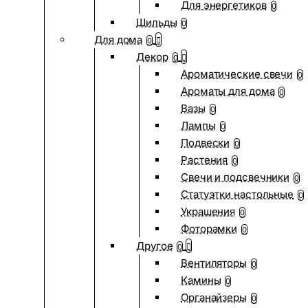
Для энергетиков
0
Шильды
0
Для дома
0
Декор
0
Ароматические свечи
0
Ароматы для дома
0
Вазы
0
Лампы
0
Подвески
0
Растения
0
Свечи и подсвечники
0
Статуэтки настольные
0
Украшения
0
Фоторамки
0
Другое
0
Вентиляторы
0
Камины
0
Органайзеры
0