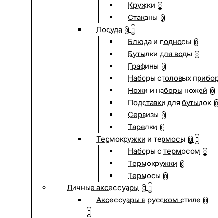
Кружки
0
Стаканы
0
Посуда
0
Блюда и подносы
0
Бутылки для воды
0
Графины
0
Наборы столовых прибо
Ножи и наборы ножей
0
Подставки для бутылок
0
Сервизы
0
Тарелки
0
Термокружки и термосы
0
Наборы с термосом
0
Термокружки
0
Термосы
0
Личные аксессуары
0
Аксессуары в русском стиле
0