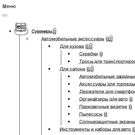
Меню
Сувениры
Автомобильные аксессуары
0
Для кузова
0
Скребки
0
Тросы для транспортиро
Для салона
0
Автомобильные зарядные
Аксессуары для торпеды
Держатели для смартфо
Органайзеры для авто
0
Парковочные визитки
0
Пылесосы
0
Солнцезащитные экраны
Инструменты и наборы для авто