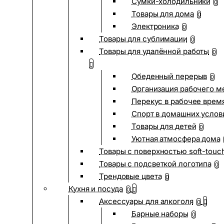
Сумки-холодильники
0
Товары для дома
0
Электроника
0
Товары для сублимации
0
Товары для удалённой работы
0
Обеденный перерыв
0
Организация рабочего м
Перекус в рабочее врем
Спорт в домашних услов
Товары для детей
0
Уютная атмосфера дома
Товары с поверхностью soft-touc
Товары с подсветкой логотипа
0
Трендовые цвета
0
Кухня и посуда
0
Аксессуары для алкоголя
0
Барные наборы
0