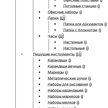
0
Погодные станции
0
Офисные наборы
0
Папки
0
Папки для документов
0
Папки с блокнотом
0
Часы
0
Настенные
0
Настольные
0
Пишущие инструменты
0
Карандаши
0
Карандаши вечные
0
Маркеры
0
Металлические ручки
0
Наборы для рисования
0
Наборы карандашей
0
Наборы маркеров
0
Наборы мелков
0