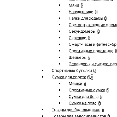
Мячи
0
Напульсники
0
Палки для ходьбы
0
Светоотражающие элем
Секундомеры
0
Скакалки
0
Смарт-часы и фитнес-бр
Спортивные полотенца
0
Шейкеры
0
Эспандеры и фитнес-рез
Спортивные бутылки
0
Сумки для спорта
0
Мешки
0
Спортивные сумки
0
Сумки для бега
0
Сумки на пояс
0
Товары для болельщиков
0
Товары для велосипедистов
0