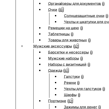
Органайзеры для документов
0
Очки
0
Солнцезащитные очки
0
Чехлы и шкатулки для оч
Ремешки на шею
0
Таблетницы
0
Товары для животных
0
Мужские аксессуары
0
Барсетки и несессеры
0
Мужские наборы
0
Наборы с визитницей
0
Одежда
0
Галстуки
0
Ремни
0
Чехлы для галстуков
0
Шарфы
0
Портмоне
0
Зажимы для денег
0