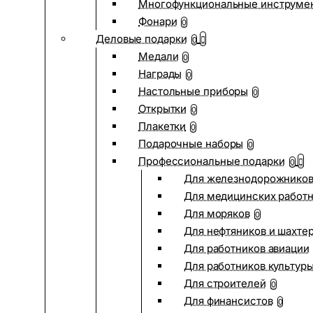
Многофункциональные инструме
Фонари
0
Деловые подарки
0
Медали
0
Награды
0
Настольные приборы
0
Открытки
0
Плакетки
0
Подарочные наборы
0
Профессиональные подарки
0
Для железнодорожнико
Для медицинских работ
Для моряков
0
Для нефтяников и шахте
Для работников авиации
Для работников культур
Для строителей
0
Для финансистов
0