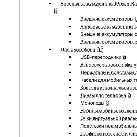
Внешние аккумуляторы (Power Ba
Внешние аккумуляторы
Внешние аккумуляторы с
Внешние аккумуляторы с
Внешние аккумуляторы 
Для смартфона
0
USB-переходники
0
Аксессуары для селфи
0
Держатели и подставки 
Кабели для мобильных т
Кошельки-накладки и ка
Линзы для телефона
0
Моноподы
0
Наборы мобильных аксе
Очки виртуальной реаль
Подставки под мобильн
Салфетки и перчатки для