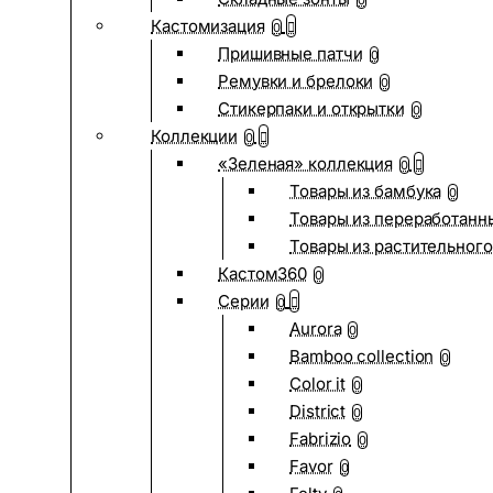
0
Кастомизация
0
Пришивные патчи
0
Ремувки и брелоки
0
Стикерпаки и открытки
0
Коллекции
0
«Зеленая» коллекция
0
Товары из бамбука
0
Товары из переработанн
Товары из растительного
Кастом360
0
Серии
0
Aurora
0
Bamboo collection
0
Color it
0
District
0
Fabrizio
0
Favor
0