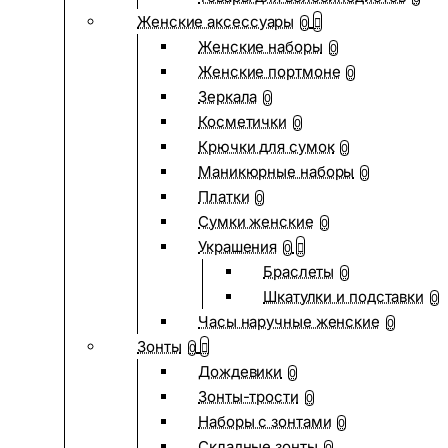
Женские аксессуары
0
Женские наборы
0
Женские портмоне
0
Зеркала
0
Косметички
0
Крючки для сумок
0
Маникюрные наборы
0
Платки
0
Сумки женские
0
Украшения
0
Браслеты
0
Шкатулки и подставки
0
Часы наручные женские
0
Зонты
0
Дождевики
0
Зонты-трости
0
Наборы с зонтами
0
Складные зонты