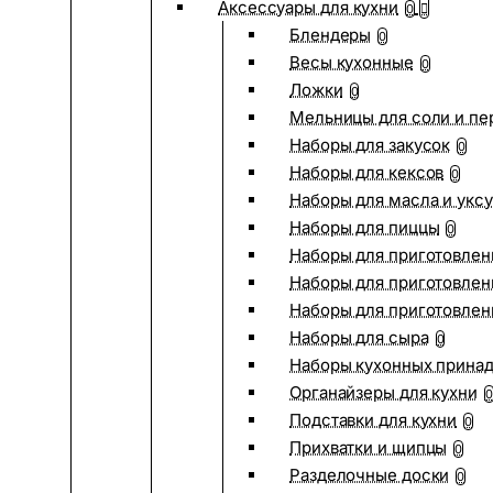
Аксессуары для кухни
0
Блендеры
0
Весы кухонные
0
Ложки
0
Мельницы для соли и пе
Наборы для закусок
0
Наборы для кексов
0
Наборы для масла и укс
Наборы для пиццы
0
Наборы для приготовлен
Наборы для приготовлен
Наборы для приготовлен
Наборы для сыра
0
Наборы кухонных прина
Органайзеры для кухни
0
Подставки для кухни
0
Прихватки и щипцы
0
Разделочные доски
0