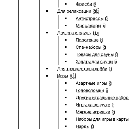
Фрисби
0
Для релаксации
0
Антистрессы
0
Массажеры
0
Для спа и сауны
0
Полотенца
0
Спа-наборы
0
Товары для сауны
0
Халаты для сауны
0
Для творчества и хобби
0
Игры
0
Азартные игры
0
Головоломки
0
Другие игральные набо
Игры на воздухе
0
Мягкие игрушки
0
Наборы для игры в карты
Нарды
0