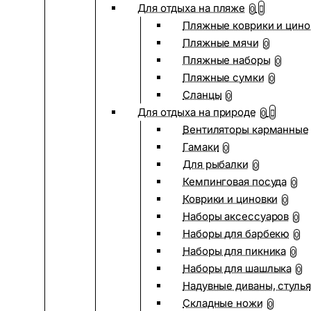
Для отдыха на пляже
0
Пляжные коврики и цино
Пляжные мячи
0
Пляжные наборы
0
Пляжные сумки
0
Сланцы
0
Для отдыха на природе
0
Вентиляторы карманные
Гамаки
0
Для рыбалки
0
Кемпинговая посуда
0
Коврики и циновки
0
Наборы аксессуаров
0
Наборы для барбекю
0
Наборы для пикника
0
Наборы для шашлыка
0
Надувные диваны, стулья
Складные ножи
0