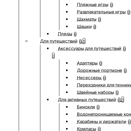
Пляжные игры
0
Развлекательные игры
0
Шахматы
0
Шашки
0
Пледы
0
Для путешествий
0
Аксессуары для путешествий
0
Адаптеры
0
Дорожные портмоне
0
Несессеры
0
Переходники для техник
Швейные наборы
0
Для активных путешествий
0
Бинокли
0
Водонепроницаемые ко
Карабины и держатели
0
Компасы
0