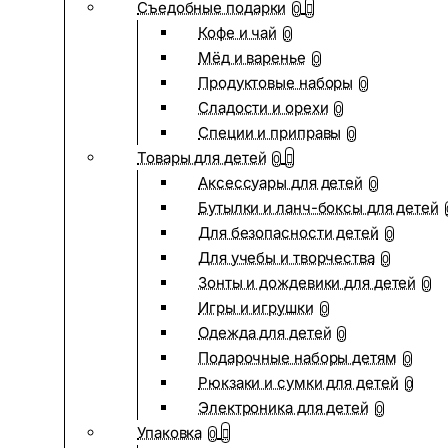
Съедобные подарки
0
Кофе и чай
0
Мёд и варенье
0
Продуктовые наборы
0
Сладости и орехи
0
Специи и приправы
0
Товары для детей
0
Аксессуары для детей
0
Бутылки и ланч-боксы для детей
Для безопасности детей
0
Для учебы и творчества
0
Зонты и дождевики для детей
0
Игры и игрушки
0
Одежда для детей
0
Подарочные наборы детям
0
Рюкзаки и сумки для детей
0
Электроника для детей
0
Упаковка
0