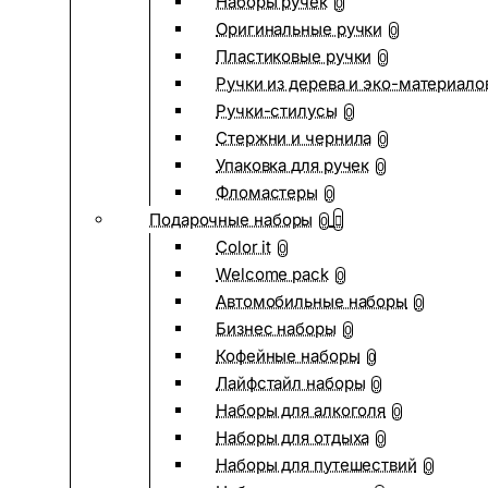
Наборы ручек
0
Оригинальные ручки
0
Пластиковые ручки
0
Ручки из дерева и эко-материало
Ручки-стилусы
0
Стержни и чернила
0
Упаковка для ручек
0
Фломастеры
0
Подарочные наборы
0
Color it
0
Welcome pack
0
Автомобильные наборы
0
Бизнес наборы
0
Кофейные наборы
0
Лайфстайл наборы
0
Наборы для алкоголя
0
Наборы для отдыха
0
Наборы для путешествий
0