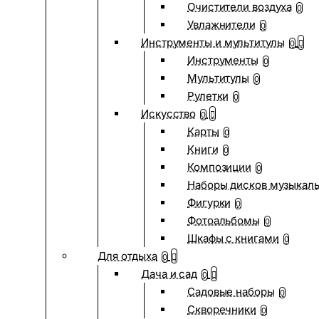
Очистители воздуха
0
Увлажнители
0
Инструменты и мультитулы
0
Инструменты
0
Мультитулы
0
Рулетки
0
Искусство
0
Карты
0
Книги
0
Композиции
0
Наборы дисков музыкал
Фигурки
0
Фотоальбомы
0
Шкафы с книгами
0
Для отдыха
0
Дача и сад
0
Садовые наборы
0
Скворечники
0