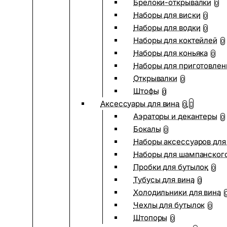
Брелоки-открывалки
0
Наборы для виски
0
Наборы для водки
0
Наборы для коктейлей
0
Наборы для коньяка
0
Наборы для приготовлен
Открывалки
0
Штофы
0
Аксессуары для вина
0
Аэраторы и декантеры
0
Бокалы
0
Наборы аксессуаров для
Наборы для шампанског
Пробки для бутылок
0
Тубусы для вина
0
Холодильники для вина
Чехлы для бутылок
0
Штопоры
0