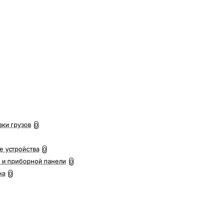
вки грузов
0
е устройства
0
 и приборной панели
0
на
0