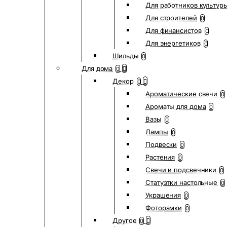
Для работников культур
Для строителей
0
Для финансистов
0
Для энергетиков
0
Шильды
0
Для дома
0
Декор
0
Ароматические свечи
0
Ароматы для дома
0
Вазы
0
Лампы
0
Подвески
0
Растения
0
Свечи и подсвечники
0
Статуэтки настольные
0
Украшения
0
Фоторамки
0
Другое
0