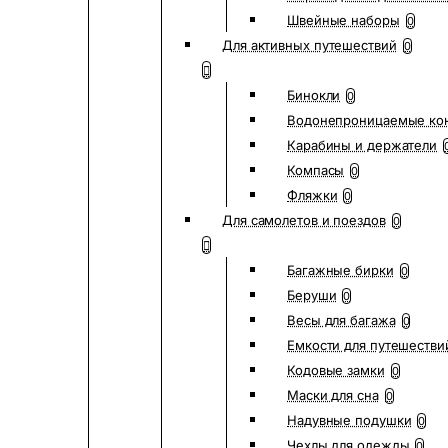
Швейные наборы
0
Для активных путешествий
0
Бинокли
0
Водонепроницаемые ко
Карабины и держатели
Компасы
0
Фляжки
0
Для самолетов и поездов
0
Багажные бирки
0
Беруши
0
Весы для багажа
0
Емкости для путешестви
Кодовые замки
0
Маски для сна
0
Надувные подушки
0
Чехлы для одежды
0