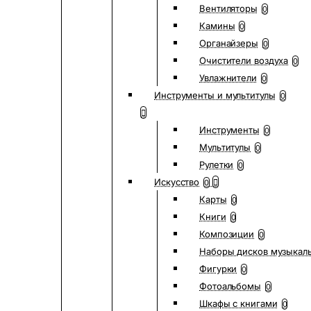
Вентиляторы
0
Камины
0
Органайзеры
0
Очистители воздуха
0
Увлажнители
0
Инструменты и мультитулы
0
Инструменты
0
Мультитулы
0
Рулетки
0
Искусство
0
Карты
0
Книги
0
Композиции
0
Наборы дисков музыкал
Фигурки
0
Фотоальбомы
0
Шкафы с книгами
0