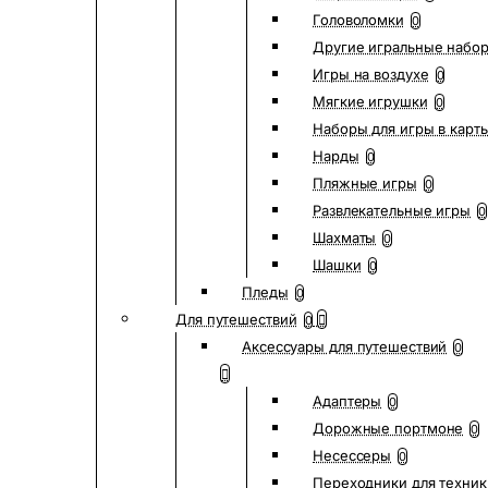
Головоломки
0
Другие игральные набо
Игры на воздухе
0
Мягкие игрушки
0
Наборы для игры в карт
Нарды
0
Пляжные игры
0
Развлекательные игры
0
Шахматы
0
Шашки
0
Пледы
0
Для путешествий
0
Аксессуары для путешествий
0
Адаптеры
0
Дорожные портмоне
0
Несессеры
0
Переходники для техник