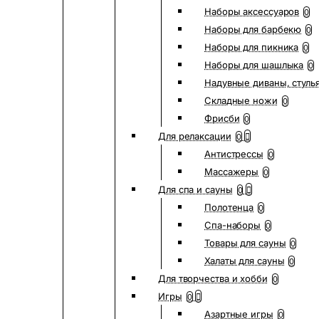
Наборы аксессуаров
0
Наборы для барбекю
0
Наборы для пикника
0
Наборы для шашлыка
0
Надувные диваны, стуль
Складные ножи
0
Фрисби
0
Для релаксации
0
Антистрессы
0
Массажеры
0
Для спа и сауны
0
Полотенца
0
Спа-наборы
0
Товары для сауны
0
Халаты для сауны
0
Для творчества и хобби
0
Игры
0
Азартные игры
0