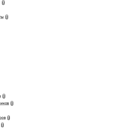
ы
0
ты
0
в
0
ников
0
ров
0
0