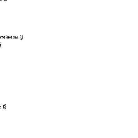
нтейнеры
0
0
й
0