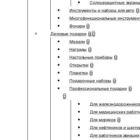
Солнцезащитные экран
Инструменты и наборы для авто
0
Многофункциональные инструмен
Фонари
0
Деловые подарки
0
Медали
0
Награды
0
Настольные приборы
0
Открытки
0
Плакетки
0
Подарочные наборы
0
Профессиональные подарки
0
Для железнодорожнико
Для медицинских работ
Для моряков
0
Для нефтяников и шахте
Для работников авиации