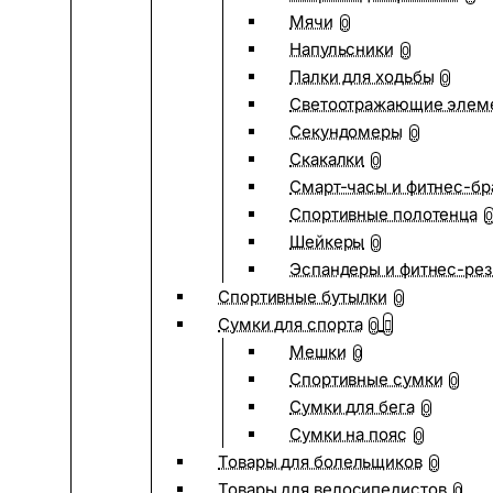
Мячи
0
Напульсники
0
Палки для ходьбы
0
Светоотражающие элем
Секундомеры
0
Скакалки
0
Смарт-часы и фитнес-бр
Спортивные полотенца
0
Шейкеры
0
Эспандеры и фитнес-рез
Спортивные бутылки
0
Сумки для спорта
0
Мешки
0
Спортивные сумки
0
Сумки для бега
0
Сумки на пояс
0
Товары для болельщиков
0
Товары для велосипедистов
0