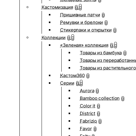
0
Кастомизация
0
Пришивные патчи
0
Ремувки и брелоки
0
Стикерпаки и открытки
0
Коллекции
0
«Зеленая» коллекция
0
Товары из бамбука
0
Товары из переработанн
Товары из растительного
Кастом360
0
Серии
0
Aurora
0
Bamboo collection
0
Color it
0
District
0
Fabrizio
0
Favor
0