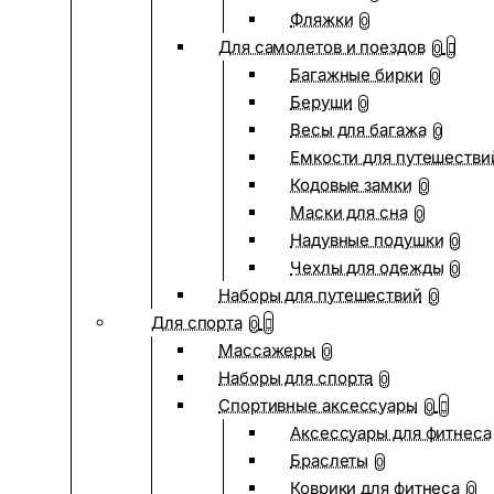
Фляжки
0
Для самолетов и поездов
0
Багажные бирки
0
Беруши
0
Весы для багажа
0
Емкости для путешестви
Кодовые замки
0
Маски для сна
0
Надувные подушки
0
Чехлы для одежды
0
Наборы для путешествий
0
Для спорта
0
Массажеры
0
Наборы для спорта
0
Спортивные аксессуары
0
Аксессуары для фитнеса
Браслеты
0
Коврики для фитнеса
0