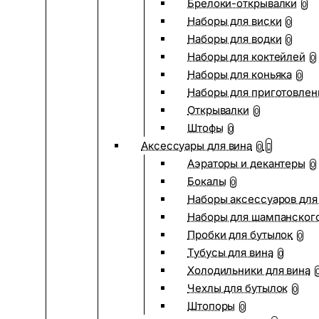
Брелоки-открывалки
0
Наборы для виски
0
Наборы для водки
0
Наборы для коктейлей
0
Наборы для коньяка
0
Наборы для приготовлен
Открывалки
0
Штофы
0
Аксессуары для вина
0
Аэраторы и декантеры
0
Бокалы
0
Наборы аксессуаров для
Наборы для шампанског
Пробки для бутылок
0
Тубусы для вина
0
Холодильники для вина
Чехлы для бутылок
0
Штопоры
0