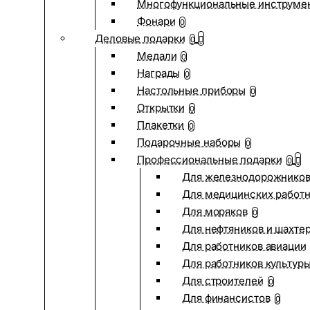
Многофункциональные инструме
Фонари
0
Деловые подарки
0
Медали
0
Награды
0
Настольные приборы
0
Открытки
0
Плакетки
0
Подарочные наборы
0
Профессиональные подарки
0
Для железнодорожнико
Для медицинских работ
Для моряков
0
Для нефтяников и шахте
Для работников авиации
Для работников культур
Для строителей
0
Для финансистов
0