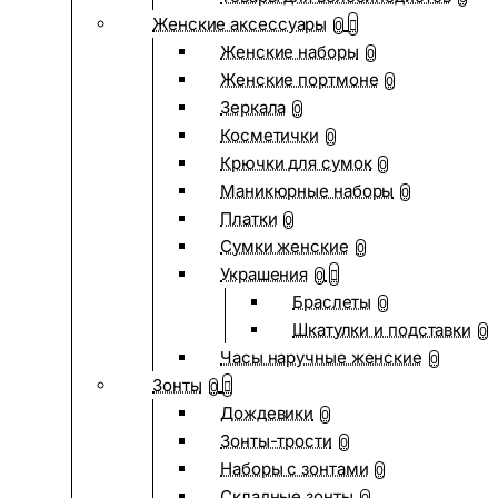
Женские аксессуары
0
Женские наборы
0
Женские портмоне
0
Зеркала
0
Косметички
0
Крючки для сумок
0
Маникюрные наборы
0
Платки
0
Сумки женские
0
Украшения
0
Браслеты
0
Шкатулки и подставки
0
Часы наручные женские
0
Зонты
0
Дождевики
0
Зонты-трости
0
Наборы с зонтами
0
Складные зонты