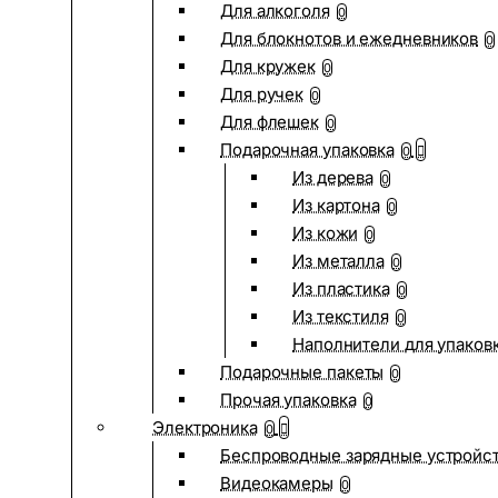
Для алкоголя
0
Для блокнотов и ежедневников
0
Для кружек
0
Для ручек
0
Для флешек
0
Подарочная упаковка
0
Из дерева
0
Из картона
0
Из кожи
0
Из металла
0
Из пластика
0
Из текстиля
0
Наполнители для упаков
Подарочные пакеты
0
Прочая упаковка
0
Электроника
0
Беспроводные зарядные устройств
Видеокамеры
0