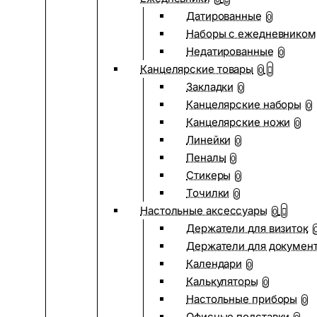
Датированные
0
Наборы с ежедневником
Недатированные
0
Канцелярские товары
0
Закладки
0
Канцелярские наборы
0
Канцелярские ножи
0
Линейки
0
Пеналы
0
Стикеры
0
Точилки
0
Настольные аксессуары
0
Держатели для визиток
Держатели для докумен
Календари
0
Калькуляторы
0
Настольные приборы
0
Офисные подставки