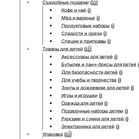
Съедобные подарки
0
Кофе и чай
0
Мёд и варенье
0
Продуктовые наборы
0
Сладости и орехи
0
Специи и приправы
0
Товары для детей
0
Аксессуары для детей
0
Бутылки и ланч-боксы для детей
Для безопасности детей
0
Для учебы и творчества
0
Зонты и дождевики для детей
0
Игры и игрушки
0
Одежда для детей
0
Подарочные наборы детям
0
Рюкзаки и сумки для детей
0
Электроника для детей
0
Упаковка
0