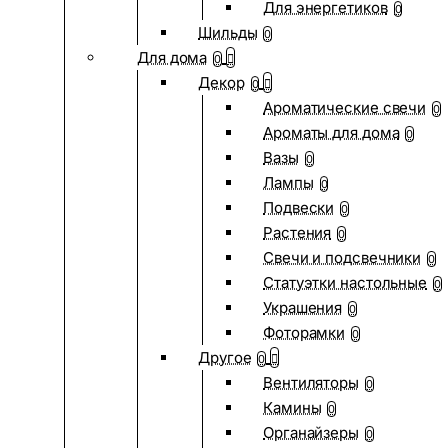
Для энергетиков
0
Шильды
0
Для дома
0
Декор
0
Ароматические свечи
0
Ароматы для дома
0
Вазы
0
Лампы
0
Подвески
0
Растения
0
Свечи и подсвечники
0
Статуэтки настольные
0
Украшения
0
Фоторамки
0
Другое
0
Вентиляторы
0
Камины
0
Органайзеры
0