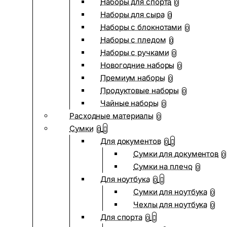
Наборы для спорта
0
Наборы для сыра
0
Наборы с блокнотами
0
Наборы с пледом
0
Наборы с ручками
0
Новогодние наборы
0
Премиум наборы
0
Продуктовые наборы
0
Чайные наборы
0
Расходные материалы
0
Сумки
0
Для документов
0
Сумки для документов
0
Сумки на плечо
0
Для ноутбука
0
Сумки для ноутбука
0
Чехлы для ноутбука
0
Для спорта
0