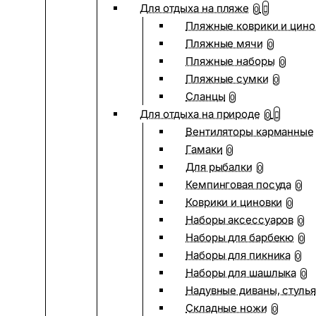
Для отдыха на пляже
0
Пляжные коврики и цино
Пляжные мячи
0
Пляжные наборы
0
Пляжные сумки
0
Сланцы
0
Для отдыха на природе
0
Вентиляторы карманные
Гамаки
0
Для рыбалки
0
Кемпинговая посуда
0
Коврики и циновки
0
Наборы аксессуаров
0
Наборы для барбекю
0
Наборы для пикника
0
Наборы для шашлыка
0
Надувные диваны, стулья
Складные ножи
0