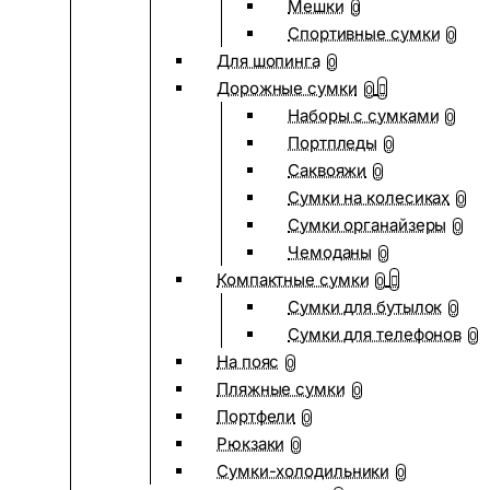
Мешки
0
Спортивные сумки
0
Для шопинга
0
Дорожные сумки
0
Наборы с сумками
0
Портпледы
0
Саквояжи
0
Сумки на колесиках
0
Сумки органайзеры
0
Чемоданы
0
Компактные сумки
0
Сумки для бутылок
0
Сумки для телефонов
0
На пояс
0
Пляжные сумки
0
Портфели
0
Рюкзаки
0
Сумки-холодильники
0