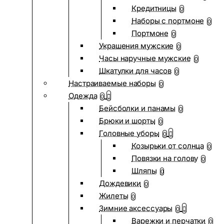
Кредитницы
0
Наборы с портмоне
0
Портмоне
0
Украшения мужские
0
Часы наручные мужские
0
Шкатулки для часов
0
Настраиваемые наборы
0
Одежда
0
Бейсболки и панамы
0
Брюки и шорты
0
Головные уборы
0
Козырьки от солнца
0
Повязки на голову
0
Шляпы
0
Дождевики
0
Жилеты
0
Зимние аксессуары
0
Варежки и перчатки
0