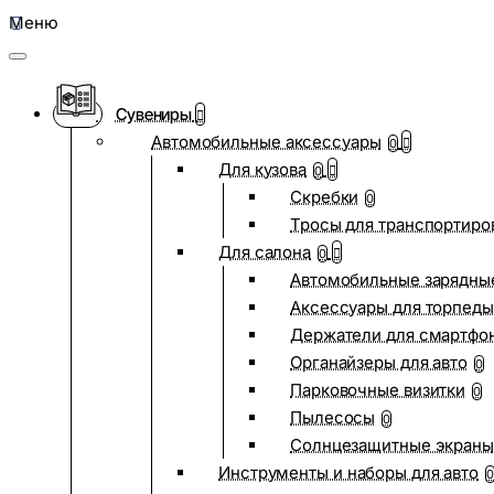
Меню
Сувениры
Автомобильные аксессуары
0
Для кузова
0
Скребки
0
Тросы для транспортиро
Для салона
0
Автомобильные зарядные
Аксессуары для торпеды
Держатели для смартфо
Органайзеры для авто
0
Парковочные визитки
0
Пылесосы
0
Солнцезащитные экраны
Инструменты и наборы для авто