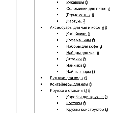
Рукавицы
0
Соломинки для питья
0
Термометры
0
Фартуки
0
Аксессуары для чая и кофе
0
Кофейники
0
Кофемашины
0
Наборы для кофе
0
Наборы для чая
0
Ситечки
0
Чайники
0
Чайные пары
0
Бутылки для воды
0
Контейнеры для еды
0
Кружки и стаканы
0
Коробки для кружек
0
Костеры
0
Кружка конструктор
0