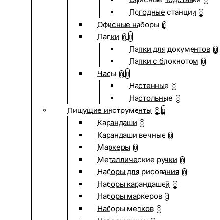
0
Погодные станции
0
Офисные наборы
0
Папки
0
Папки для документов
0
Папки с блокнотом
0
Часы
0
Настенные
0
Настольные
0
Пишущие инструменты
0
Карандаши
0
Карандаши вечные
0
Маркеры
0
Металлические ручки
0
Наборы для рисования
0
Наборы карандашей
0
Наборы маркеров
0
Наборы мелков
0