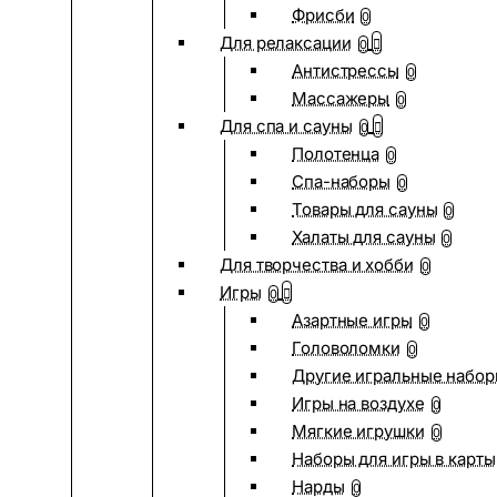
Фрисби
0
Для релаксации
0
Антистрессы
0
Массажеры
0
Для спа и сауны
0
Полотенца
0
Спа-наборы
0
Товары для сауны
0
Халаты для сауны
0
Для творчества и хобби
0
Игры
0
Азартные игры
0
Головоломки
0
Другие игральные набо
Игры на воздухе
0
Мягкие игрушки
0
Наборы для игры в карты
Нарды
0