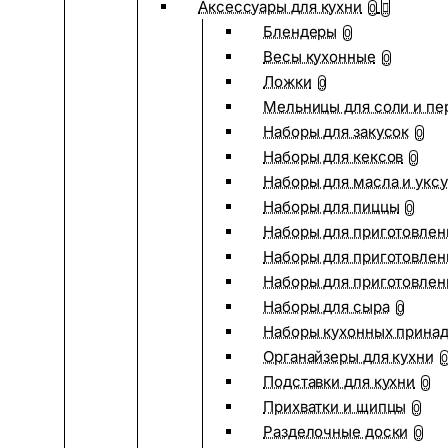
Аксессуары для кухни
0
Блендеры
0
Весы кухонные
0
Ложки
0
Мельницы для соли и пе
Наборы для закусок
0
Наборы для кексов
0
Наборы для масла и укс
Наборы для пиццы
0
Наборы для приготовлен
Наборы для приготовлен
Наборы для приготовлен
Наборы для сыра
0
Наборы кухонных прина
Органайзеры для кухни
0
Подставки для кухни
0
Прихватки и щипцы
0
Разделочные доски
0