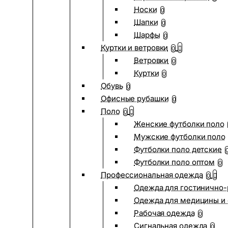
Носки
0
Шапки
0
Шарфы
0
Куртки и ветровки
0
Ветровки
0
Куртки
0
Обувь
0
Офисные рубашки
0
Поло
0
Женские футболки поло
Мужские футболки поло
Футболки поло детские
Футболки поло оптом
0
Профессиональная одежда
0
Одежда для гостинично
Одежда для медицины и 
Рабочая одежда
0
Сигнальная одежда
0