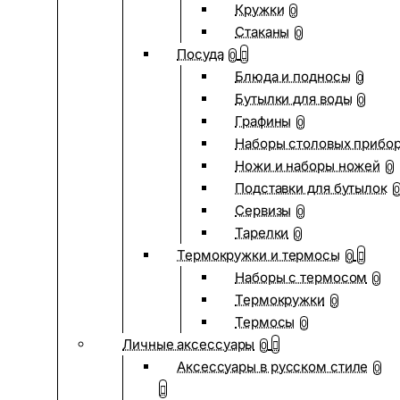
Кружки
0
Стаканы
0
Посуда
0
Блюда и подносы
0
Бутылки для воды
0
Графины
0
Наборы столовых прибо
Ножи и наборы ножей
0
Подставки для бутылок
0
Сервизы
0
Тарелки
0
Термокружки и термосы
0
Наборы с термосом
0
Термокружки
0
Термосы
0
Личные аксессуары
0
Аксессуары в русском стиле
0