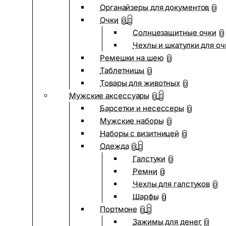
Органайзеры для документов
0
Очки
0
Солнцезащитные очки
0
Чехлы и шкатулки для оч
Ремешки на шею
0
Таблетницы
0
Товары для животных
0
Мужские аксессуары
0
Барсетки и несессеры
0
Мужские наборы
0
Наборы с визитницей
0
Одежда
0
Галстуки
0
Ремни
0
Чехлы для галстуков
0
Шарфы
0
Портмоне
0
Зажимы для денег
0