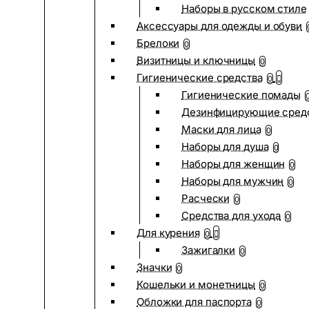
Наборы в русском стиле
Аксессуары для одежды и обуви
Брелоки
0
Визитницы и ключницы
0
Гигиенические средства
0
Гигиенические помады
Дезинфицирующие сред
Маски для лица
0
Наборы для душа
0
Наборы для женщин
0
Наборы для мужчин
0
Расчески
0
Средства для ухода
0
Для курения
0
Зажигалки
0
Значки
0
Кошельки и монетницы
0
Обложки для паспорта
0