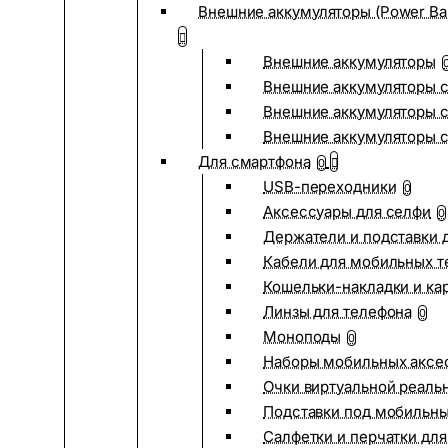
Внешние аккумуляторы (Power Ba
Внешние аккумуляторы
Внешние аккумуляторы с
Внешние аккумуляторы с
Внешние аккумуляторы 
Для смартфона
0
USB-переходники
0
Аксессуары для селфи
0
Держатели и подставки 
Кабели для мобильных т
Кошельки-накладки и ка
Линзы для телефона
0
Моноподы
0
Наборы мобильных аксе
Очки виртуальной реаль
Подставки под мобильн
Салфетки и перчатки для