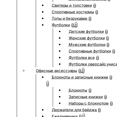
Свитеры и толстовки
0
Спортивные костюмы
0
Топы и безрукавки
0
Футболки
0
Детские футболки
0
Женские футболки
0
Мужские футболки
0
Спортивные футболки
0
Футболки все
0
Футболки оверсайз унис
Офисные аксессуары
0
Блокноты и записные книжки
0
Блокноты
0
Записные книжки
0
Наборы с блокнотом
0
Держатели для бейджа
0
Ежедневники
0