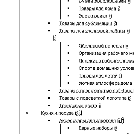
Сумки-холодильники
0
Товары для дома
0
Электроника
0
Товары для сублимации
0
Товары для удалённой работы
0
Обеденный перерыв
0
Организация рабочего м
Перекус в рабочее врем
Спорт в домашних услов
Товары для детей
0
Уютная атмосфера дома
Товары с поверхностью soft-touc
Товары с подсветкой логотипа
0
Трендовые цвета
0
Кухня и посуда
0
Аксессуары для алкоголя
0
Барные наборы
0