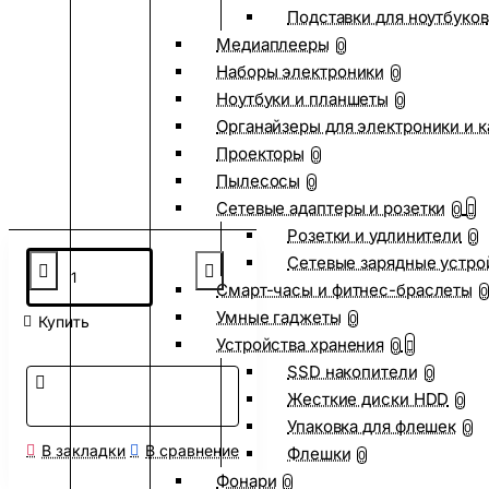
Подставки для ноутбуков
Медиаплееры
0
Наборы электроники
0
Ноутбуки и планшеты
0
Органайзеры для электроники и 
Проекторы
0
Пылесосы
0
Сетевые адаптеры и розетки
0
Розетки и удлинители
0
Сетевые зарядные устро
Смарт-часы и фитнес-браслеты
0
Умные гаджеты
0
Купить
Устройства хранения
0
SSD накопители
0
Жесткие диски HDD
0
Упаковка для флешек
0
В закладки
В сравнение
Флешки
0
Фонари
0