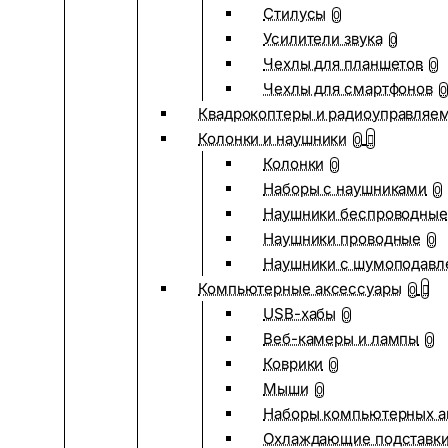
Стилусы
0
Усилители звука
0
Чехлы для планшетов
0
Чехлы для смартфонов
0
Квадрокоптеры и радиоуправляе
Колонки и наушники
0
Колонки
0
Наборы с наушниками
0
Наушники беспроводные
Наушники проводные
0
Наушники с шумоподав
Компьютерные аксессуары
0
USB-хабы
0
Веб-камеры и лампы
0
Коврики
0
Мыши
0
Наборы компьютерных а
Охлаждающие подставк