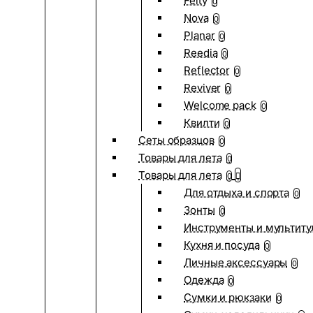
Felty
0
Nova
0
Planar
0
Reedia
0
Reflector
0
Reviver
0
Welcome pack
0
Квилти
0
Сеты образцов
0
Товары для лета
0
Товары для лета
0
Для отдыха и спорта
0
Зонты
0
Инструменты и мультиту
Кухня и посуда
0
Личные аксессуары
0
Одежда
0
Сумки и рюкзаки
0