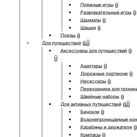
Пляжные игры
0
Развлекательные игры
0
Шахматы
0
Шашки
0
Пледы
0
Для путешествий
0
Аксессуары для путешествий
0
Адаптеры
0
Дорожные портмоне
0
Несессеры
0
Переходники для техник
Швейные наборы
0
Для активных путешествий
0
Бинокли
0
Водонепроницаемые ко
Карабины и держатели
0
Компасы
0