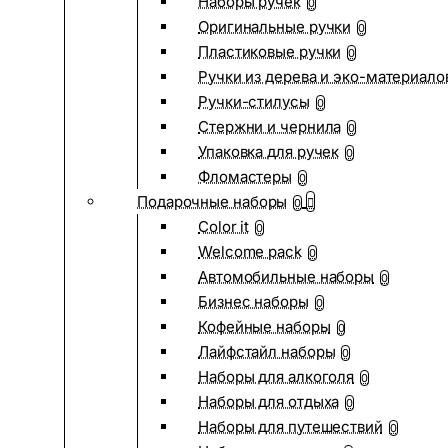
Наборы ручек
0
Оригинальные ручки
0
Пластиковые ручки
0
Ручки из дерева и эко-материало
Ручки-стилусы
0
Стержни и чернила
0
Упаковка для ручек
0
Фломастеры
0
Подарочные наборы
0
Color it
0
Welcome pack
0
Автомобильные наборы
0
Бизнес наборы
0
Кофейные наборы
0
Лайфстайл наборы
0
Наборы для алкоголя
0
Наборы для отдыха
0
Наборы для путешествий
0