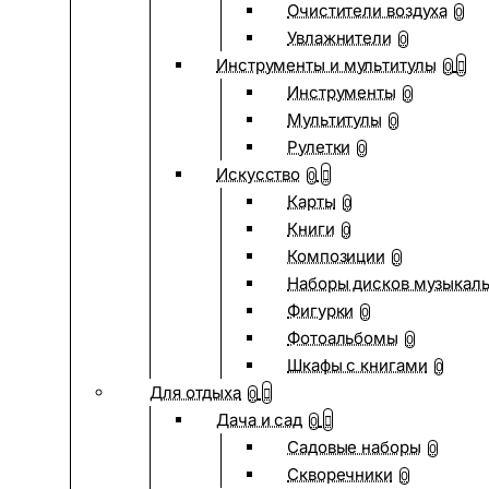
Очистители воздуха
0
Увлажнители
0
Инструменты и мультитулы
0
Инструменты
0
Мультитулы
0
Рулетки
0
Искусство
0
Карты
0
Книги
0
Композиции
0
Наборы дисков музыкал
Фигурки
0
Фотоальбомы
0
Шкафы с книгами
0
Для отдыха
0
Дача и сад
0
Садовые наборы
0
Скворечники
0