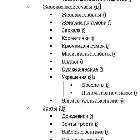
Женские аксессуары
0
Женские наборы
0
Женские портмоне
0
Зеркала
0
Косметички
0
Крючки для сумок
0
Маникюрные наборы
0
Платки
0
Сумки женские
0
Украшения
0
Браслеты
0
Шкатулки и подставки
0
Часы наручные женские
0
Зонты
0
Дождевики
0
Зонты-трости
0
Наборы с зонтами
0
Складные зонты