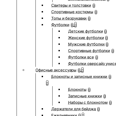
Свитеры и толстовки
0
Спортивные костюмы
0
Топы и безрукавки
0
Футболки
0
Детские футболки
0
Женские футболки
0
Мужские футболки
0
Спортивные футболки
0
Футболки все
0
Футболки оверсайз унис
Офисные аксессуары
0
Блокноты и записные книжки
0
Блокноты
0
Записные книжки
0
Наборы с блокнотом
0
Держатели для бейджа
0
Ежедневники
0