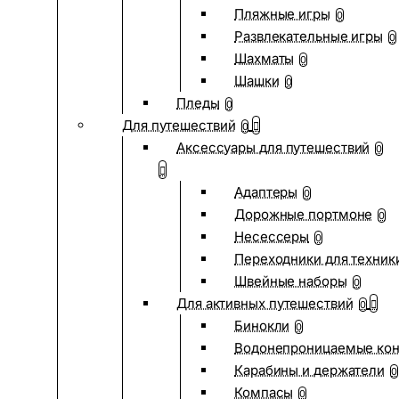
Пляжные игры
0
Развлекательные игры
0
Шахматы
0
Шашки
0
Пледы
0
Для путешествий
0
Аксессуары для путешествий
0
Адаптеры
0
Дорожные портмоне
0
Несессеры
0
Переходники для техник
Швейные наборы
0
Для активных путешествий
0
Бинокли
0
Водонепроницаемые ко
Карабины и держатели
0
Компасы
0