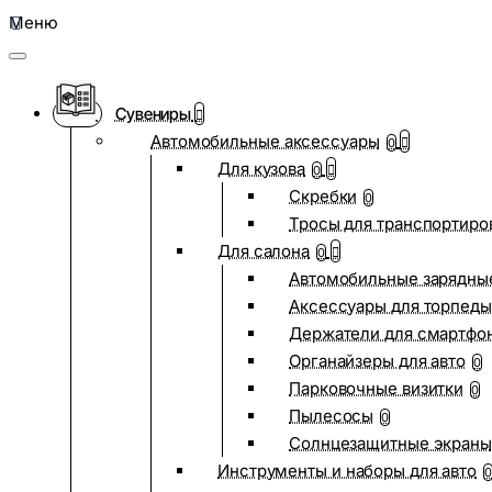
Меню
Сувениры
Автомобильные аксессуары
0
Для кузова
0
Скребки
0
Тросы для транспортиро
Для салона
0
Автомобильные зарядные
Аксессуары для торпеды
Держатели для смартфо
Органайзеры для авто
0
Парковочные визитки
0
Пылесосы
0
Солнцезащитные экраны
Инструменты и наборы для авто