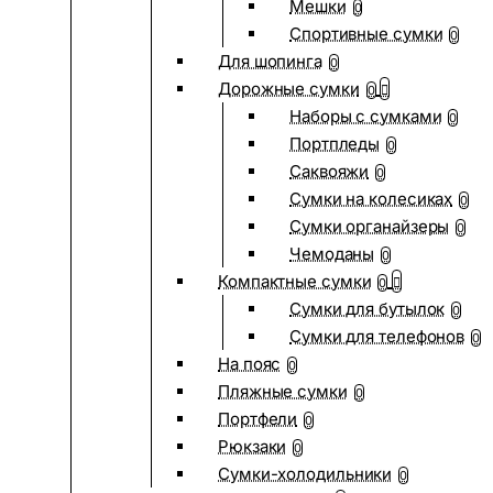
Мешки
0
Спортивные сумки
0
Для шопинга
0
Дорожные сумки
0
Наборы с сумками
0
Портпледы
0
Саквояжи
0
Сумки на колесиках
0
Сумки органайзеры
0
Чемоданы
0
Компактные сумки
0
Сумки для бутылок
0
Сумки для телефонов
0
На пояс
0
Пляжные сумки
0
Портфели
0
Рюкзаки
0
Сумки-холодильники
0