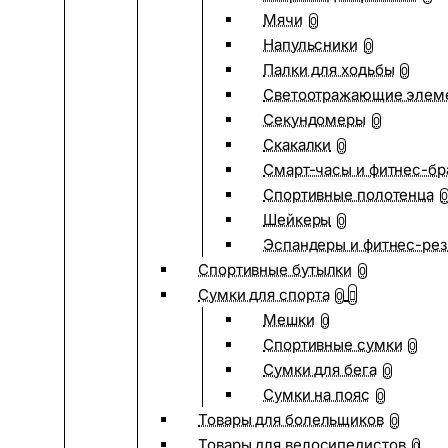
Мячи
0
Напульсники
0
Палки для ходьбы
0
Светоотражающие элем
Секундомеры
0
Скакалки
0
Смарт-часы и фитнес-бр
Спортивные полотенца
0
Шейкеры
0
Эспандеры и фитнес-рез
Спортивные бутылки
0
Сумки для спорта
0
Мешки
0
Спортивные сумки
0
Сумки для бега
0
Сумки на пояс
0
Товары для болельщиков
0
Товары для велосипедистов
0