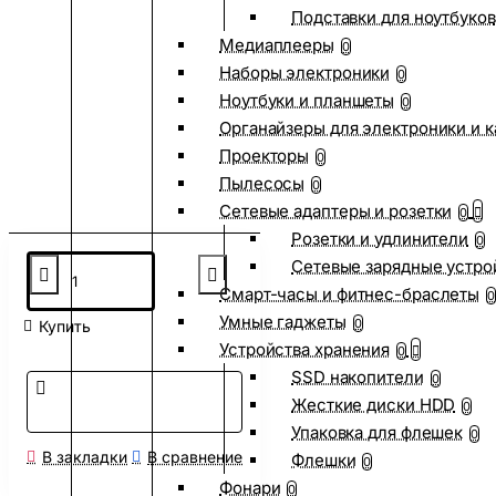
Подставки для ноутбуков
Медиаплееры
0
Наборы электроники
0
Ноутбуки и планшеты
0
Органайзеры для электроники и 
Проекторы
0
Пылесосы
0
Сетевые адаптеры и розетки
0
Розетки и удлинители
0
Сетевые зарядные устро
Смарт-часы и фитнес-браслеты
0
Умные гаджеты
0
Купить
Устройства хранения
0
SSD накопители
0
Жесткие диски HDD
0
Упаковка для флешек
0
В закладки
В сравнение
Флешки
0
Фонари
0