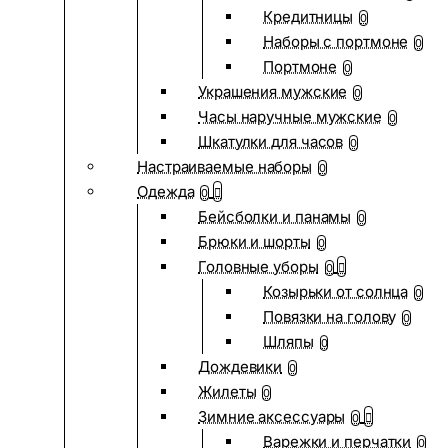
Кредитницы
0
Наборы с портмоне
0
Портмоне
0
Украшения мужские
0
Часы наручные мужские
0
Шкатулки для часов
0
Настраиваемые наборы
0
Одежда
0
Бейсболки и панамы
0
Брюки и шорты
0
Головные уборы
0
Козырьки от солнца
0
Повязки на голову
0
Шляпы
0
Дождевики
0
Жилеты
0
Зимние аксессуары
0
Варежки и перчатки
0