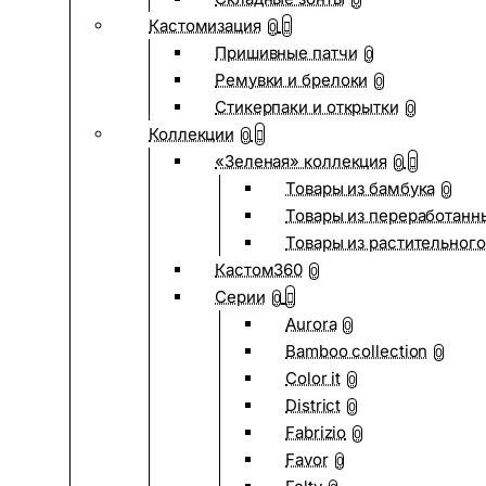
0
Кастомизация
0
Пришивные патчи
0
Ремувки и брелоки
0
Стикерпаки и открытки
0
Коллекции
0
«Зеленая» коллекция
0
Товары из бамбука
0
Товары из переработанн
Товары из растительного
Кастом360
0
Серии
0
Aurora
0
Bamboo collection
0
Color it
0
District
0
Fabrizio
0
Favor
0