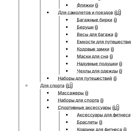
Фляжки
0
Для самолетов и поездов
0
Багажные бирки
0
Беруши
0
Весы для багажа
0
Емкости для путешестви
Кодовые замки
0
Маски для сна
0
Надувные подушки
0
Чехлы для одежды
0
Наборы для путешествий
0
Для спорта
0
Массажеры
0
Наборы для спорта
0
Спортивные аксессуары
0
Аксессуары для фитнеса
Браслеты
0
Коврики для фитнеса
0