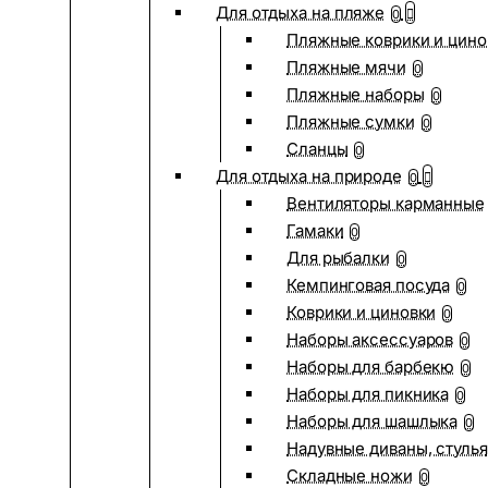
Для отдыха на пляже
0
Пляжные коврики и цино
Пляжные мячи
0
Пляжные наборы
0
Пляжные сумки
0
Сланцы
0
Для отдыха на природе
0
Вентиляторы карманные
Гамаки
0
Для рыбалки
0
Кемпинговая посуда
0
Коврики и циновки
0
Наборы аксессуаров
0
Наборы для барбекю
0
Наборы для пикника
0
Наборы для шашлыка
0
Надувные диваны, стулья
Складные ножи
0