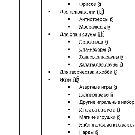
Фрисби
0
Для релаксации
0
Антистрессы
0
Массажеры
0
Для спа и сауны
0
Полотенца
0
Спа-наборы
0
Товары для сауны
0
Халаты для сауны
0
Для творчества и хобби
0
Игры
0
Азартные игры
0
Головоломки
0
Другие игральные набо
Игры на воздухе
0
Мягкие игрушки
0
Наборы для игры в карты
Нарды
0