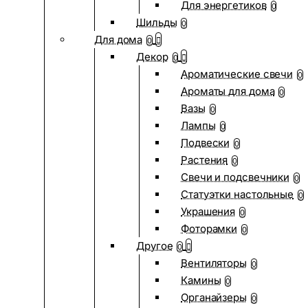
Для энергетиков
0
Шильды
0
Для дома
0
Декор
0
Ароматические свечи
0
Ароматы для дома
0
Вазы
0
Лампы
0
Подвески
0
Растения
0
Свечи и подсвечники
0
Статуэтки настольные
0
Украшения
0
Фоторамки
0
Другое
0
Вентиляторы
0
Камины
0
Органайзеры
0