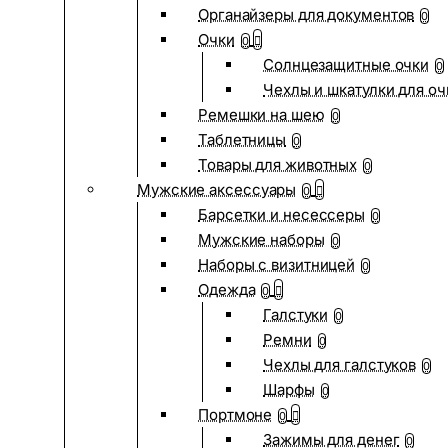
Органайзеры для документов
0
Очки
0
Солнцезащитные очки
0
Чехлы и шкатулки для оч
Ремешки на шею
0
Таблетницы
0
Товары для животных
0
Мужские аксессуары
0
Барсетки и несессеры
0
Мужские наборы
0
Наборы с визитницей
0
Одежда
0
Галстуки
0
Ремни
0
Чехлы для галстуков
0
Шарфы
0
Портмоне
0
Зажимы для денег
0