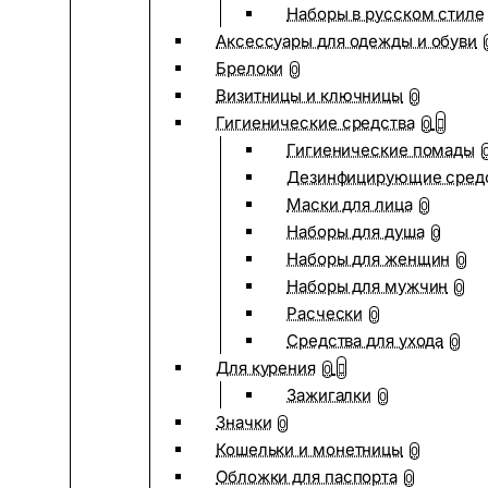
Наборы в русском стиле
Аксессуары для одежды и обуви
Брелоки
0
Визитницы и ключницы
0
Гигиенические средства
0
Гигиенические помады
Дезинфицирующие сред
Маски для лица
0
Наборы для душа
0
Наборы для женщин
0
Наборы для мужчин
0
Расчески
0
Средства для ухода
0
Для курения
0
Зажигалки
0
Значки
0
Кошельки и монетницы
0
Обложки для паспорта
0