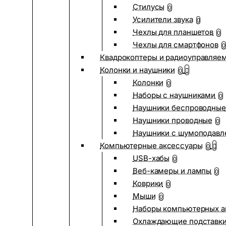
Стилусы
0
Усилители звука
0
Чехлы для планшетов
0
Чехлы для смартфонов
0
Квадрокоптеры и радиоуправляе
Колонки и наушники
0
Колонки
0
Наборы с наушниками
0
Наушники беспроводные
Наушники проводные
0
Наушники с шумоподав
Компьютерные аксессуары
0
USB-хабы
0
Веб-камеры и лампы
0
Коврики
0
Мыши
0
Наборы компьютерных а
Охлаждающие подставк