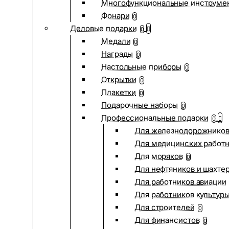
Многофункциональные инструме
Фонари
0
Деловые подарки
0
Медали
0
Награды
0
Настольные приборы
0
Открытки
0
Плакетки
0
Подарочные наборы
0
Профессиональные подарки
0
Для железнодорожнико
Для медицинских работ
Для моряков
0
Для нефтяников и шахте
Для работников авиации
Для работников культур
Для строителей
0
Для финансистов
0