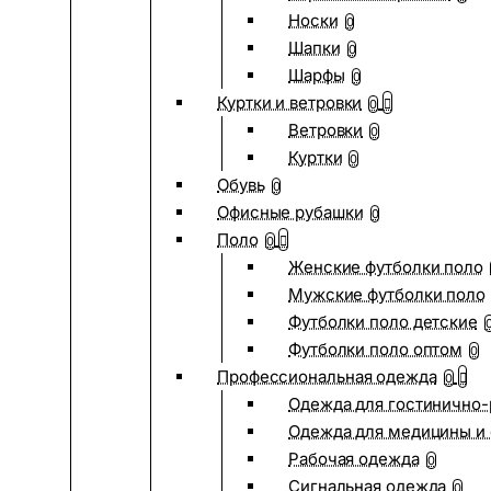
Носки
0
Шапки
0
Шарфы
0
Куртки и ветровки
0
Ветровки
0
Куртки
0
Обувь
0
Офисные рубашки
0
Поло
0
Женские футболки поло
Мужские футболки поло
Футболки поло детские
Футболки поло оптом
0
Профессиональная одежда
0
Одежда для гостинично
Одежда для медицины и 
Рабочая одежда
0
Сигнальная одежда
0