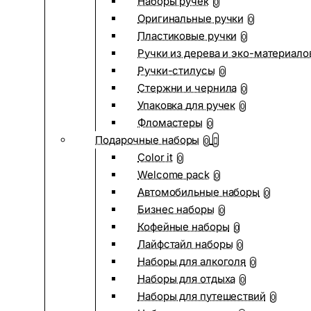
Наборы ручек
0
Оригинальные ручки
0
Пластиковые ручки
0
Ручки из дерева и эко-материало
Ручки-стилусы
0
Стержни и чернила
0
Упаковка для ручек
0
Фломастеры
0
Подарочные наборы
0
Color it
0
Welcome pack
0
Автомобильные наборы
0
Бизнес наборы
0
Кофейные наборы
0
Лайфстайл наборы
0
Наборы для алкоголя
0
Наборы для отдыха
0
Наборы для путешествий
0