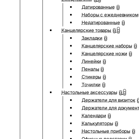
Датированные
0
Наборы с ежедневником
Недатированные
0
Канцелярские товары
0
Закладки
0
Канцелярские наборы
0
Канцелярские ножи
0
Линейки
0
Пеналы
0
Стикеры
0
Точилки
0
Настольные аксессуары
0
Держатели для визиток
Держатели для докумен
Календари
0
Калькуляторы
0
Настольные приборы
0
Офисные подставки