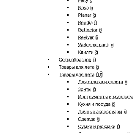
Felty
0
Nova
0
Planar
0
Reedia
0
Reflector
0
Reviver
0
Welcome pack
0
Квилти
0
Сеты образцов
0
Товары для лета
0
Товары для лета
0
Для отдыха и спорта
0
Зонты
0
Инструменты и мультиту
Кухня и посуда
0
Личные аксессуары
0
Одежда
0
Сумки и рюкзаки
0