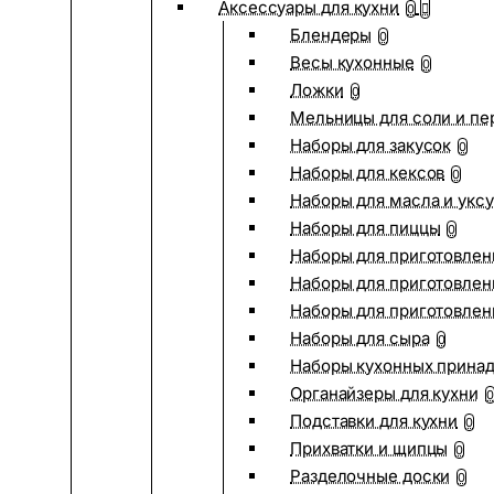
Аксессуары для кухни
0
Блендеры
0
Весы кухонные
0
Ложки
0
Мельницы для соли и пе
Наборы для закусок
0
Наборы для кексов
0
Наборы для масла и укс
Наборы для пиццы
0
Наборы для приготовлен
Наборы для приготовлен
Наборы для приготовлен
Наборы для сыра
0
Наборы кухонных прина
Органайзеры для кухни
0
Подставки для кухни
0
Прихватки и щипцы
0
Разделочные доски
0