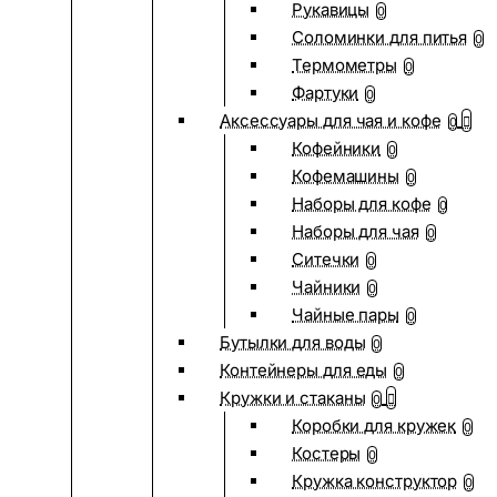
Рукавицы
0
Соломинки для питья
0
Термометры
0
Фартуки
0
Аксессуары для чая и кофе
0
Кофейники
0
Кофемашины
0
Наборы для кофе
0
Наборы для чая
0
Ситечки
0
Чайники
0
Чайные пары
0
Бутылки для воды
0
Контейнеры для еды
0
Кружки и стаканы
0
Коробки для кружек
0
Костеры
0
Кружка конструктор
0