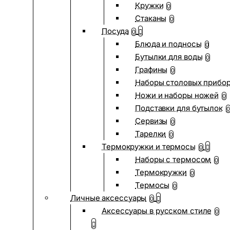
Кружки
0
Стаканы
0
Посуда
0
Блюда и подносы
0
Бутылки для воды
0
Графины
0
Наборы столовых прибо
Ножи и наборы ножей
0
Подставки для бутылок
0
Сервизы
0
Тарелки
0
Термокружки и термосы
0
Наборы с термосом
0
Термокружки
0
Термосы
0
Личные аксессуары
0
Аксессуары в русском стиле
0