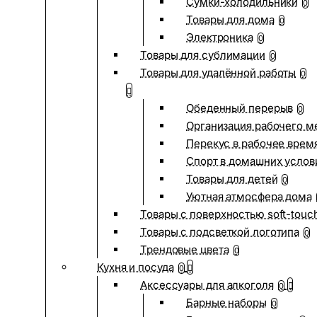
Сумки-холодильники
0
Товары для дома
0
Электроника
0
Товары для сублимации
0
Товары для удалённой работы
0
Обеденный перерыв
0
Организация рабочего м
Перекус в рабочее врем
Спорт в домашних услов
Товары для детей
0
Уютная атмосфера дома
Товары с поверхностью soft-touc
Товары с подсветкой логотипа
0
Трендовые цвета
0
Кухня и посуда
0
Аксессуары для алкоголя
0
Барные наборы
0