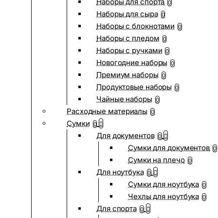
Наборы для спорта
0
Наборы для сыра
0
Наборы с блокнотами
0
Наборы с пледом
0
Наборы с ручками
0
Новогодние наборы
0
Премиум наборы
0
Продуктовые наборы
0
Чайные наборы
0
Расходные материалы
0
Сумки
0
Для документов
0
Сумки для документов
0
Сумки на плечо
0
Для ноутбука
0
Сумки для ноутбука
0
Чехлы для ноутбука
0
Для спорта
0