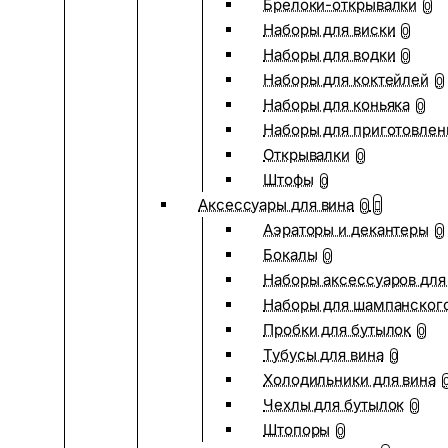
Брелоки-открывалки
0
Наборы для виски
0
Наборы для водки
0
Наборы для коктейлей
0
Наборы для коньяка
0
Наборы для приготовлен
Открывалки
0
Штофы
0
Аксессуары для вина
0
Аэраторы и декантеры
0
Бокалы
0
Наборы аксессуаров для
Наборы для шампанског
Пробки для бутылок
0
Тубусы для вина
0
Холодильники для вина
Чехлы для бутылок
0
Штопоры
0