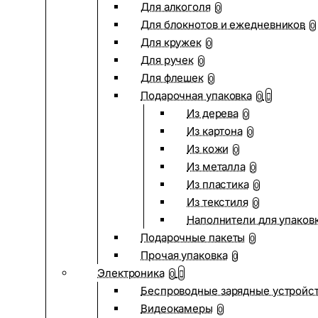
Для алкоголя
0
Для блокнотов и ежедневников
0
Для кружек
0
Для ручек
0
Для флешек
0
Подарочная упаковка
0
Из дерева
0
Из картона
0
Из кожи
0
Из металла
0
Из пластика
0
Из текстиля
0
Наполнители для упаков
Подарочные пакеты
0
Прочая упаковка
0
Электроника
0
Беспроводные зарядные устройств
Видеокамеры
0