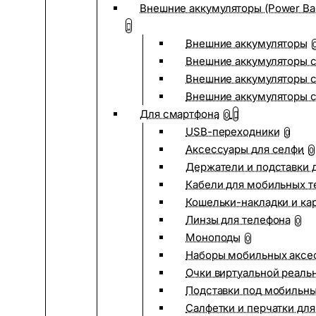
Внешние аккумуляторы (Power Ba
Внешние аккумуляторы
Внешние аккумуляторы с
Внешние аккумуляторы с
Внешние аккумуляторы 
Для смартфона
0
USB-переходники
0
Аксессуары для селфи
0
Держатели и подставки 
Кабели для мобильных т
Кошельки-накладки и ка
Линзы для телефона
0
Моноподы
0
Наборы мобильных аксе
Очки виртуальной реаль
Подставки под мобильн
Салфетки и перчатки для