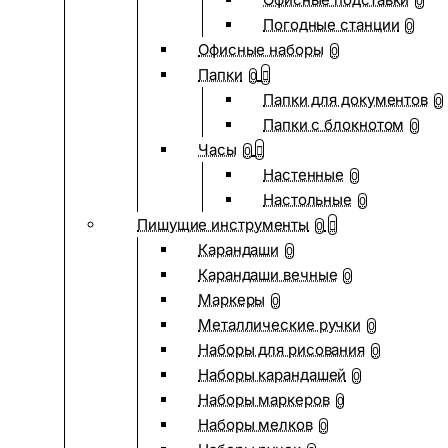
0
Погодные станции
0
Офисные наборы
0
Папки
0
Папки для документов
0
Папки с блокнотом
0
Часы
0
Настенные
0
Настольные
0
Пишущие инструменты
0
Карандаши
0
Карандаши вечные
0
Маркеры
0
Металлические ручки
0
Наборы для рисования
0
Наборы карандашей
0
Наборы маркеров
0
Наборы мелков
0