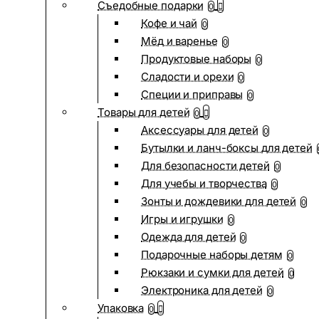
Съедобные подарки
0
Кофе и чай
0
Мёд и варенье
0
Продуктовые наборы
0
Сладости и орехи
0
Специи и приправы
0
Товары для детей
0
Аксессуары для детей
0
Бутылки и ланч-боксы для детей
Для безопасности детей
0
Для учебы и творчества
0
Зонты и дождевики для детей
0
Игры и игрушки
0
Одежда для детей
0
Подарочные наборы детям
0
Рюкзаки и сумки для детей
0
Электроника для детей
0
Упаковка
0