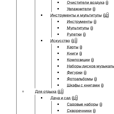
Очистители воздуха
0
Увлажнители
0
Инструменты и мультитулы
0
Инструменты
0
Мультитулы
0
Рулетки
0
Искусство
0
Карты
0
Книги
0
Композиции
0
Наборы дисков музыкал
Фигурки
0
Фотоальбомы
0
Шкафы с книгами
0
Для отдыха
0
Дача и сад
0
Садовые наборы
0
Скворечники
0