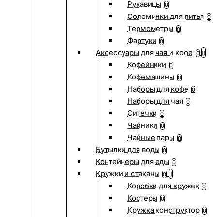
Рукавицы
0
Соломинки для питья
0
Термометры
0
Фартуки
0
Аксессуары для чая и кофе
0
Кофейники
0
Кофемашины
0
Наборы для кофе
0
Наборы для чая
0
Ситечки
0
Чайники
0
Чайные пары
0
Бутылки для воды
0
Контейнеры для еды
0
Кружки и стаканы
0
Коробки для кружек
0
Костеры
0
Кружка конструктор
0