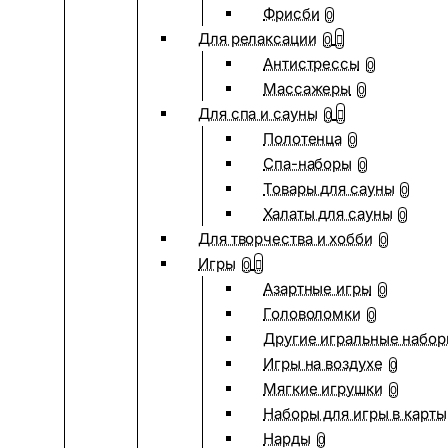
Фрисби
0
Для релаксации
0
Антистрессы
0
Массажеры
0
Для спа и сауны
0
Полотенца
0
Спа-наборы
0
Товары для сауны
0
Халаты для сауны
0
Для творчества и хобби
0
Игры
0
Азартные игры
0
Головоломки
0
Другие игральные набо
Игры на воздухе
0
Мягкие игрушки
0
Наборы для игры в карты
Нарды
0