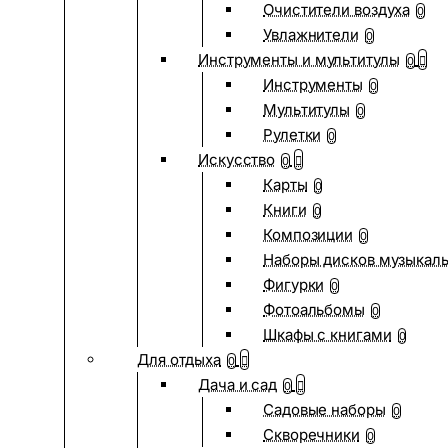
Очистители воздуха
0
Увлажнители
0
Инструменты и мультитулы
0
Инструменты
0
Мультитулы
0
Рулетки
0
Искусство
0
Карты
0
Книги
0
Композиции
0
Наборы дисков музыкал
Фигурки
0
Фотоальбомы
0
Шкафы с книгами
0
Для отдыха
0
Дача и сад
0
Садовые наборы
0
Скворечники
0