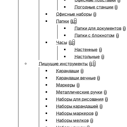
0
Погодные станции
0
Офисные наборы
0
Папки
0
Папки для документов
0
Папки с блокнотом
0
Часы
0
Настенные
0
Настольные
0
Пишущие инструменты
0
Карандаши
0
Карандаши вечные
0
Маркеры
0
Металлические ручки
0
Наборы для рисования
0
Наборы карандашей
0
Наборы маркеров
0
Наборы мелков
0