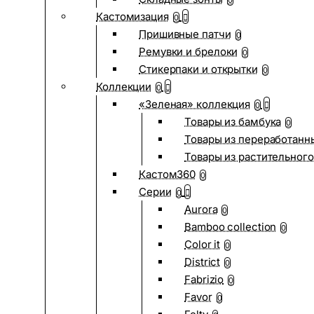
0
Кастомизация
0
Пришивные патчи
0
Ремувки и брелоки
0
Стикерпаки и открытки
0
Коллекции
0
«Зеленая» коллекция
0
Товары из бамбука
0
Товары из переработанн
Товары из растительного
Кастом360
0
Серии
0
Aurora
0
Bamboo collection
0
Color it
0
District
0
Fabrizio
0
Favor
0