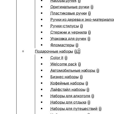
Наборы ручек
0
Оригинальные ручки
0
Пластиковые ручки
0
Ручки из дерева и эко-материало
Ручки-стилусы
0
Стержни и чернила
0
Упаковка для ручек
0
Фломастеры
0
Подарочные наборы
0
Color it
0
Welcome pack
0
Автомобильные наборы
0
Бизнес наборы
0
Кофейные наборы
0
Лайфстайл наборы
0
Наборы для алкоголя
0
Наборы для отдыха
0
Наборы для путешествий
0