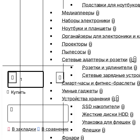
Подставки для ноутбуков
Медиаплееры
0
Наборы электроники
0
Ноутбуки и планшеты
0
Органайзеры для электроники и 
Проекторы
0
Пылесосы
0
Сетевые адаптеры и розетки
0
Розетки и удлинители
0
Сетевые зарядные устро
Смарт-часы и фитнес-браслеты
0
Умные гаджеты
0
Купить
Устройства хранения
0
SSD накопители
0
Жесткие диски HDD
0
Упаковка для флешек
0
В закладки
В сравнение
Флешки
0
Фонари
0