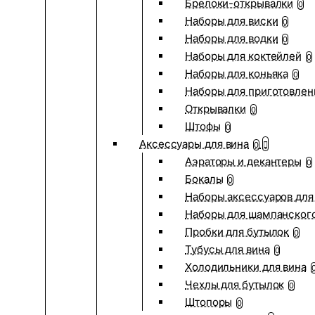
Брелоки-открывалки
0
Наборы для виски
0
Наборы для водки
0
Наборы для коктейлей
0
Наборы для коньяка
0
Наборы для приготовлен
Открывалки
0
Штофы
0
Аксессуары для вина
0
Аэраторы и декантеры
0
Бокалы
0
Наборы аксессуаров для
Наборы для шампанског
Пробки для бутылок
0
Тубусы для вина
0
Холодильники для вина
Чехлы для бутылок
0
Штопоры
0