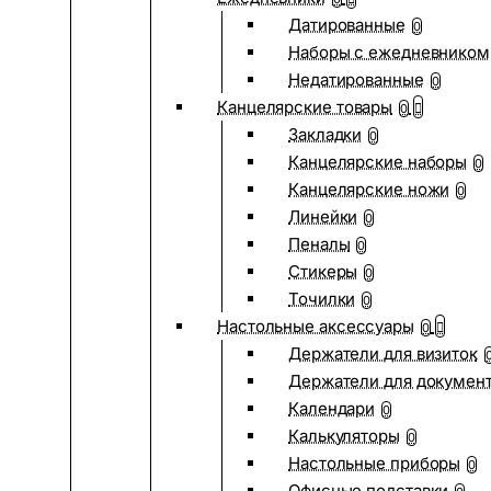
Датированные
0
Наборы с ежедневником
Недатированные
0
Канцелярские товары
0
Закладки
0
Канцелярские наборы
0
Канцелярские ножи
0
Линейки
0
Пеналы
0
Стикеры
0
Точилки
0
Настольные аксессуары
0
Держатели для визиток
Держатели для докумен
Календари
0
Калькуляторы
0
Настольные приборы
0
Офисные подставки