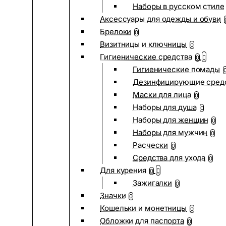
Наборы в русском стиле
Аксессуары для одежды и обуви
Брелоки
0
Визитницы и ключницы
0
Гигиенические средства
0
Гигиенические помады
Дезинфицирующие сред
Маски для лица
0
Наборы для душа
0
Наборы для женщин
0
Наборы для мужчин
0
Расчески
0
Средства для ухода
0
Для курения
0
Зажигалки
0
Значки
0
Кошельки и монетницы
0
Обложки для паспорта
0