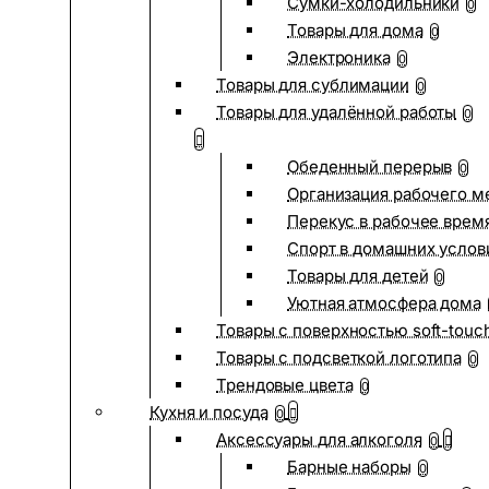
Сумки-холодильники
0
Товары для дома
0
Электроника
0
Товары для сублимации
0
Товары для удалённой работы
0
Обеденный перерыв
0
Организация рабочего м
Перекус в рабочее врем
Спорт в домашних услов
Товары для детей
0
Уютная атмосфера дома
Товары с поверхностью soft-touc
Товары с подсветкой логотипа
0
Трендовые цвета
0
Кухня и посуда
0
Аксессуары для алкоголя
0
Барные наборы
0