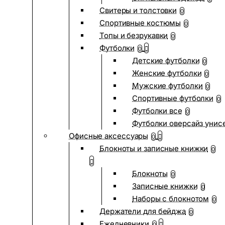
Свитеры и толстовки
0
Спортивные костюмы
0
Топы и безрукавки
0
Футболки
0
Детские футболки
0
Женские футболки
0
Мужские футболки
0
Спортивные футболки
0
Футболки все
0
Футболки оверсайз унис
Офисные аксессуары
0
Блокноты и записные книжки
0
Блокноты
0
Записные книжки
0
Наборы с блокнотом
0
Держатели для бейджа
0
Ежедневники
0