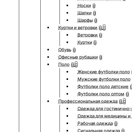
Носки
0
Шапки
0
Шарфы
0
Куртки и ветровки
0
Ветровки
0
Куртки
0
Обувь
0
Офисные рубашки
0
Поло
0
Женские футболки поло
Мужские футболки поло
Футболки поло детские
Футболки поло оптом
0
Профессиональная одежда
0
Одежда для гостинично
Одежда для медицины и 
Рабочая одежда
0
Сигнальная одежда
0