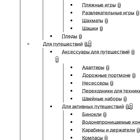
Пляжные игры
0
Развлекательные игры
0
Шахматы
0
Шашки
0
Пледы
0
Для путешествий
0
Аксессуары для путешествий
0
Адаптеры
0
Дорожные портмоне
0
Несессеры
0
Переходники для техник
Швейные наборы
0
Для активных путешествий
0
Бинокли
0
Водонепроницаемые ко
Карабины и держатели
0
Компасы
0