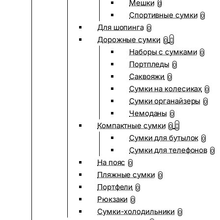
Мешки
0
Спортивные сумки
0
Для шопинга
0
Дорожные сумки
0
Наборы с сумками
0
Портпледы
0
Саквояжи
0
Сумки на колесиках
0
Сумки органайзеры
0
Чемоданы
0
Компактные сумки
0
Сумки для бутылок
0
Сумки для телефонов
0
На пояс
0
Пляжные сумки
0
Портфели
0
Рюкзаки
0
Сумки-холодильники
0