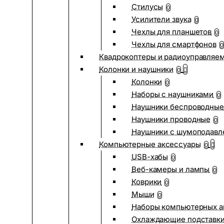
Стилусы
0
Усилители звука
0
Чехлы для планшетов
0
Чехлы для смартфонов
0
Квадрокоптеры и радиоуправляе
Колонки и наушники
0
Колонки
0
Наборы с наушниками
0
Наушники беспроводные
Наушники проводные
0
Наушники с шумоподав
Компьютерные аксессуары
0
USB-хабы
0
Веб-камеры и лампы
0
Коврики
0
Мыши
0
Наборы компьютерных а
Охлаждающие подставк