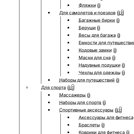
Фляжки
0
Для самолетов и поездов
0
Багажные бирки
0
Беруши
0
Весы для багажа
0
Емкости для путешестви
Кодовые замки
0
Маски для сна
0
Надувные подушки
0
Чехлы для одежды
0
Наборы для путешествий
0
Для спорта
0
Массажеры
0
Наборы для спорта
0
Спортивные аксессуары
0
Аксессуары для фитнеса
Браслеты
0
Коврики для фитнеса
0