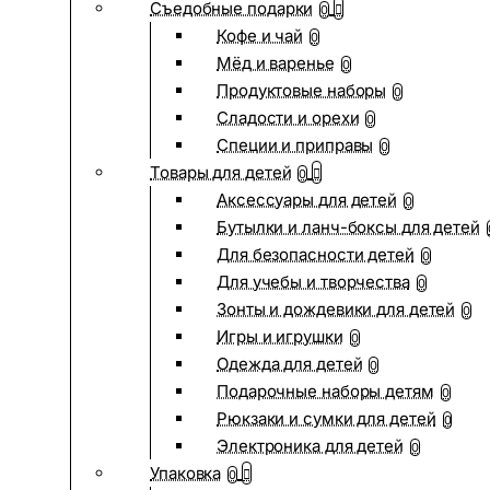
Съедобные подарки
0
Кофе и чай
0
Мёд и варенье
0
Продуктовые наборы
0
Сладости и орехи
0
Специи и приправы
0
Товары для детей
0
Аксессуары для детей
0
Бутылки и ланч-боксы для детей
Для безопасности детей
0
Для учебы и творчества
0
Зонты и дождевики для детей
0
Игры и игрушки
0
Одежда для детей
0
Подарочные наборы детям
0
Рюкзаки и сумки для детей
0
Электроника для детей
0
Упаковка
0