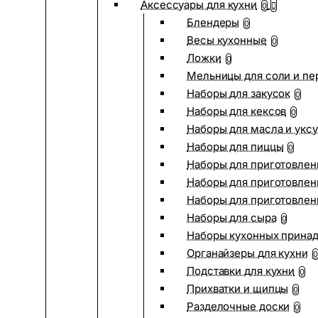
Аксессуары для кухни
0
Блендеры
0
Весы кухонные
0
Ложки
0
Мельницы для соли и пе
Наборы для закусок
0
Наборы для кексов
0
Наборы для масла и укс
Наборы для пиццы
0
Наборы для приготовлен
Наборы для приготовлен
Наборы для приготовлен
Наборы для сыра
0
Наборы кухонных прина
Органайзеры для кухни
0
Подставки для кухни
0
Прихватки и щипцы
0
Разделочные доски
0