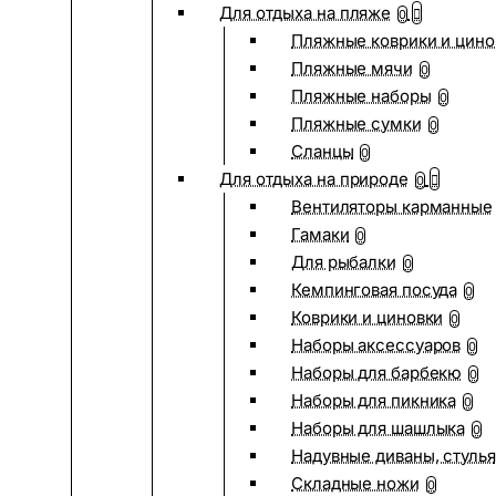
Для отдыха на пляже
0
Пляжные коврики и цино
Пляжные мячи
0
Пляжные наборы
0
Пляжные сумки
0
Сланцы
0
Для отдыха на природе
0
Вентиляторы карманные
Гамаки
0
Для рыбалки
0
Кемпинговая посуда
0
Коврики и циновки
0
Наборы аксессуаров
0
Наборы для барбекю
0
Наборы для пикника
0
Наборы для шашлыка
0
Надувные диваны, стулья
Складные ножи
0