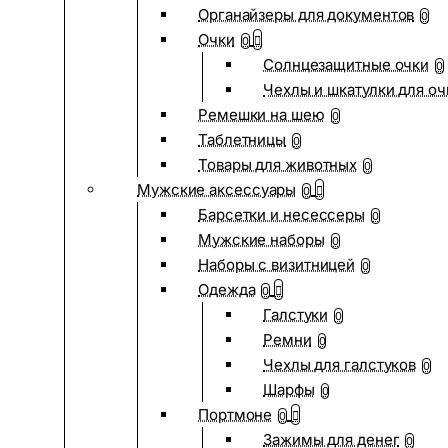
Органайзеры для документов
0
Очки
0
Солнцезащитные очки
0
Чехлы и шкатулки для оч
Ремешки на шею
0
Таблетницы
0
Товары для животных
0
Мужские аксессуары
0
Барсетки и несессеры
0
Мужские наборы
0
Наборы с визитницей
0
Одежда
0
Галстуки
0
Ремни
0
Чехлы для галстуков
0
Шарфы
0
Портмоне
0
Зажимы для денег
0