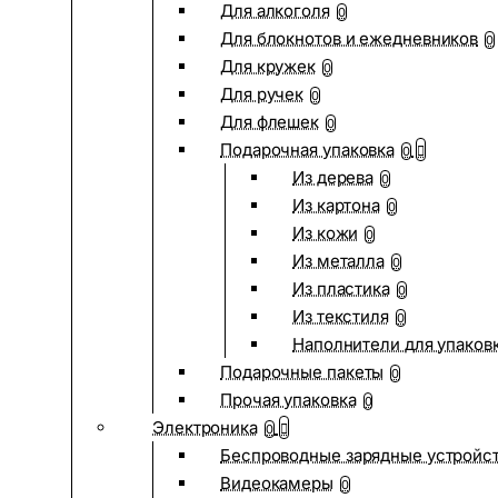
Для алкоголя
0
Для блокнотов и ежедневников
0
Для кружек
0
Для ручек
0
Для флешек
0
Подарочная упаковка
0
Из дерева
0
Из картона
0
Из кожи
0
Из металла
0
Из пластика
0
Из текстиля
0
Наполнители для упаков
Подарочные пакеты
0
Прочая упаковка
0
Электроника
0
Беспроводные зарядные устройств
Видеокамеры
0