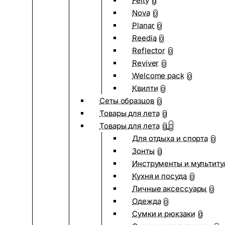
Felty
0
Nova
0
Planar
0
Reedia
0
Reflector
0
Reviver
0
Welcome pack
0
Квилти
0
Сеты образцов
0
Товары для лета
0
Товары для лета
0
Для отдыха и спорта
0
Зонты
0
Инструменты и мультиту
Кухня и посуда
0
Личные аксессуары
0
Одежда
0
Сумки и рюкзаки
0