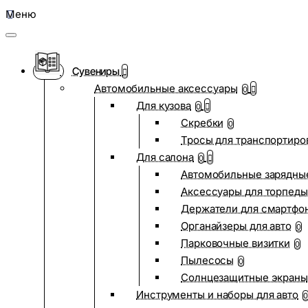
Меню
Сувениры
Автомобильные аксессуары
0
Для кузова
0
Скребки
0
Тросы для транспортиро
Для салона
0
Автомобильные зарядные
Аксессуары для торпеды
Держатели для смартфо
Органайзеры для авто
0
Парковочные визитки
0
Пылесосы
0
Солнцезащитные экраны
Инструменты и наборы для авто