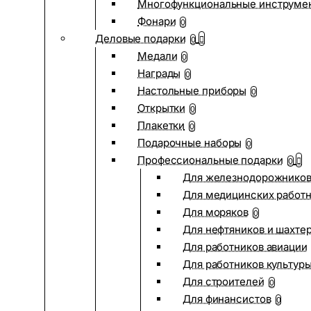
Многофункциональные инструме
Фонари
0
Деловые подарки
0
Медали
0
Награды
0
Настольные приборы
0
Открытки
0
Плакетки
0
Подарочные наборы
0
Профессиональные подарки
0
Для железнодорожнико
Для медицинских работ
Для моряков
0
Для нефтяников и шахте
Для работников авиации
Для работников культур
Для строителей
0
Для финансистов
0