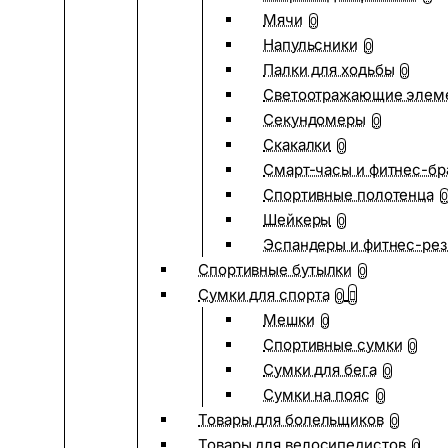
Мячи
0
Напульсники
0
Палки для ходьбы
0
Светоотражающие элем
Секундомеры
0
Скакалки
0
Смарт-часы и фитнес-бр
Спортивные полотенца
0
Шейкеры
0
Эспандеры и фитнес-рез
Спортивные бутылки
0
Сумки для спорта
0
Мешки
0
Спортивные сумки
0
Сумки для бега
0
Сумки на пояс
0
Товары для болельщиков
0
Товары для велосипедистов
0