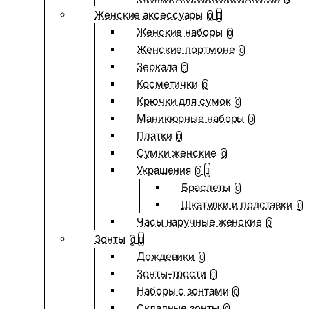
Женские аксессуары
0
Женские наборы
0
Женские портмоне
0
Зеркала
0
Косметички
0
Крючки для сумок
0
Маникюрные наборы
0
Платки
0
Сумки женские
0
Украшения
0
Браслеты
0
Шкатулки и подставки
0
Часы наручные женские
0
Зонты
0
Дождевики
0
Зонты-трости
0
Наборы с зонтами
0
Складные зонты