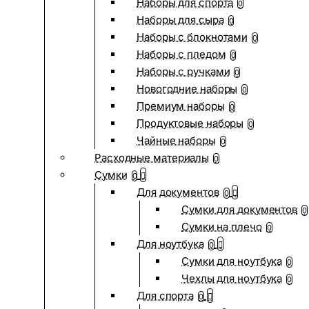
Наборы для спорта
0
Наборы для сыра
0
Наборы с блокнотами
0
Наборы с пледом
0
Наборы с ручками
0
Новогодние наборы
0
Премиум наборы
0
Продуктовые наборы
0
Чайные наборы
0
Расходные материалы
0
Сумки
0
Для документов
0
Сумки для документов
0
Сумки на плечо
0
Для ноутбука
0
Сумки для ноутбука
0
Чехлы для ноутбука
0
Для спорта
0