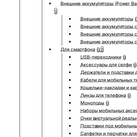
Внешние аккумуляторы (Power Ba
Внешние аккумуляторы
Внешние аккумуляторы с
Внешние аккумуляторы с
Внешние аккумуляторы 
Для смартфона
0
USB-переходники
0
Аксессуары для селфи
0
Держатели и подставки 
Кабели для мобильных т
Кошельки-накладки и ка
Линзы для телефона
0
Моноподы
0
Наборы мобильных аксе
Очки виртуальной реаль
Подставки под мобильн
Салфетки и перчатки для