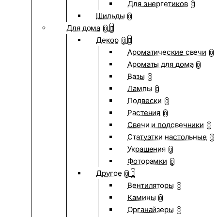
Для энергетиков
0
Шильды
0
Для дома
0
Декор
0
Ароматические свечи
0
Ароматы для дома
0
Вазы
0
Лампы
0
Подвески
0
Растения
0
Свечи и подсвечники
0
Статуэтки настольные
0
Украшения
0
Фоторамки
0
Другое
0
Вентиляторы
0
Камины
0
Органайзеры
0