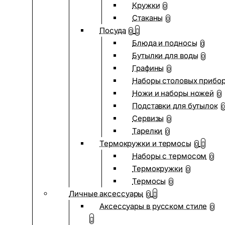
Кружки
0
Стаканы
0
Посуда
0
Блюда и подносы
0
Бутылки для воды
0
Графины
0
Наборы столовых прибо
Ножи и наборы ножей
0
Подставки для бутылок
0
Сервизы
0
Тарелки
0
Термокружки и термосы
0
Наборы с термосом
0
Термокружки
0
Термосы
0
Личные аксессуары
0
Аксессуары в русском стиле
0