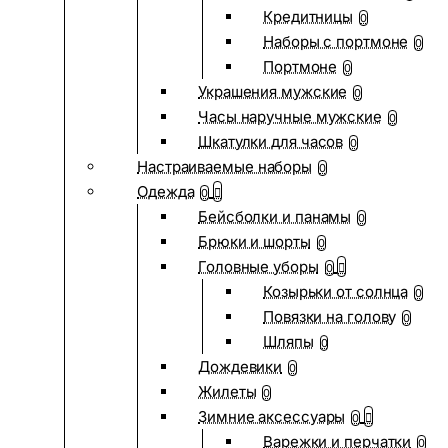
Кредитницы
0
Наборы с портмоне
0
Портмоне
0
Украшения мужские
0
Часы наручные мужские
0
Шкатулки для часов
0
Настраиваемые наборы
0
Одежда
0
Бейсболки и панамы
0
Брюки и шорты
0
Головные уборы
0
Козырьки от солнца
0
Повязки на голову
0
Шляпы
0
Дождевики
0
Жилеты
0
Зимние аксессуары
0
Варежки и перчатки
0