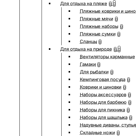
Для отдыха на пляже
0
Пляжные коврики и цино
Пляжные мячи
0
Пляжные наборы
0
Пляжные сумки
0
Сланцы
0
Для отдыха на природе
0
Вентиляторы карманные
Гамаки
0
Для рыбалки
0
Кемпинговая посуда
0
Коврики и циновки
0
Наборы аксессуаров
0
Наборы для барбекю
0
Наборы для пикника
0
Наборы для шашлыка
0
Надувные диваны, стулья
Складные ножи
0