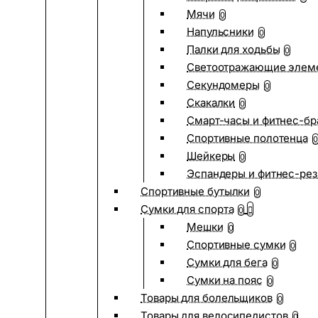
Мячи
0
Напульсники
0
Палки для ходьбы
0
Светоотражающие элем
Секундомеры
0
Скакалки
0
Смарт-часы и фитнес-бр
Спортивные полотенца
0
Шейкеры
0
Эспандеры и фитнес-рез
Спортивные бутылки
0
Сумки для спорта
0
Мешки
0
Спортивные сумки
0
Сумки для бега
0
Сумки на пояс
0
Товары для болельщиков
0
Товары для велосипедистов
0