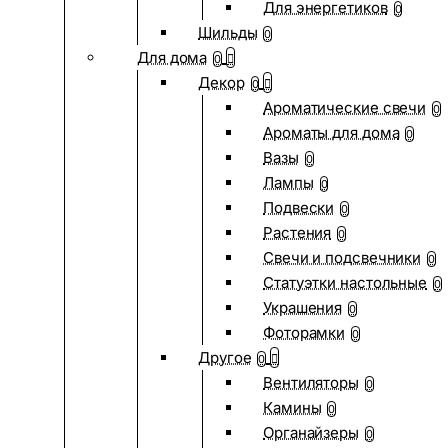
Для энергетиков
0
Шильды
0
Для дома
0
Декор
0
Ароматические свечи
0
Ароматы для дома
0
Вазы
0
Лампы
0
Подвески
0
Растения
0
Свечи и подсвечники
0
Статуэтки настольные
0
Украшения
0
Фоторамки
0
Другое
0
Вентиляторы
0
Камины
0
Органайзеры
0