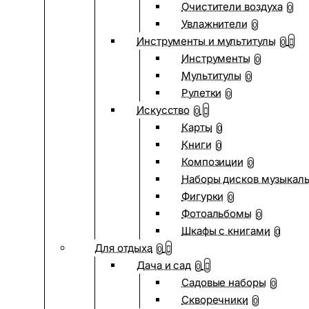
Очистители воздуха
0
Увлажнители
0
Инструменты и мультитулы
0
Инструменты
0
Мультитулы
0
Рулетки
0
Искусство
0
Карты
0
Книги
0
Композиции
0
Наборы дисков музыкал
Фигурки
0
Фотоальбомы
0
Шкафы с книгами
0
Для отдыха
0
Дача и сад
0
Садовые наборы
0
Скворечники
0