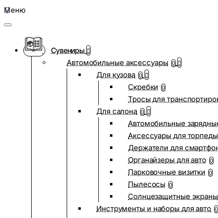
Меню
Сувениры
Автомобильные аксессуары
0
Для кузова
0
Скребки
0
Тросы для транспортиро
Для салона
0
Автомобильные зарядные
Аксессуары для торпеды
Держатели для смартфо
Органайзеры для авто
0
Парковочные визитки
0
Пылесосы
0
Солнцезащитные экраны
Инструменты и наборы для авто