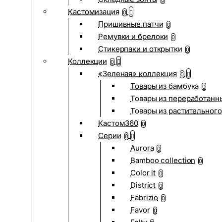
0
Кастомизация
0
Пришивные патчи
0
Ремувки и брелоки
0
Стикерпаки и открытки
0
Коллекции
0
«Зеленая» коллекция
0
Товары из бамбука
0
Товары из переработанн
Товары из растительного
Кастом360
0
Серии
0
Aurora
0
Bamboo collection
0
Color it
0
District
0
Fabrizio
0
Favor
0