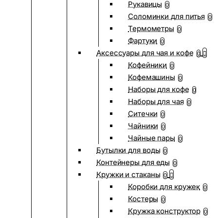
Рукавицы
0
Соломинки для питья
0
Термометры
0
Фартуки
0
Аксессуары для чая и кофе
0
Кофейники
0
Кофемашины
0
Наборы для кофе
0
Наборы для чая
0
Ситечки
0
Чайники
0
Чайные пары
0
Бутылки для воды
0
Контейнеры для еды
0
Кружки и стаканы
0
Коробки для кружек
0
Костеры
0
Кружка конструктор
0