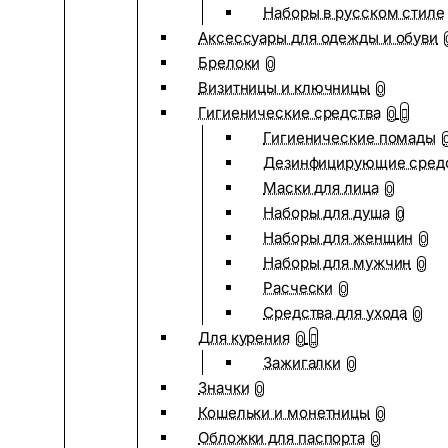
Наборы в русском стиле
Аксессуары для одежды и обуви
Брелоки
0
Визитницы и ключницы
0
Гигиенические средства
0
Гигиенические помады
Дезинфицирующие сред
Маски для лица
0
Наборы для душа
0
Наборы для женщин
0
Наборы для мужчин
0
Расчески
0
Средства для ухода
0
Для курения
0
Зажигалки
0
Значки
0
Кошельки и монетницы
0
Обложки для паспорта
0