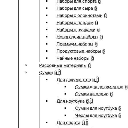
Наборы для спорта
0
Наборы для сыра
0
Наборы с блокнотами
0
Наборы с пледом
0
Наборы с ручками
0
Новогодние наборы
0
Премиум наборы
0
Продуктовые наборы
0
Чайные наборы
0
Расходные материалы
0
Сумки
0
Для документов
0
Сумки для документов
0
Сумки на плечо
0
Для ноутбука
0
Сумки для ноутбука
0
Чехлы для ноутбука
0
Для спорта
0