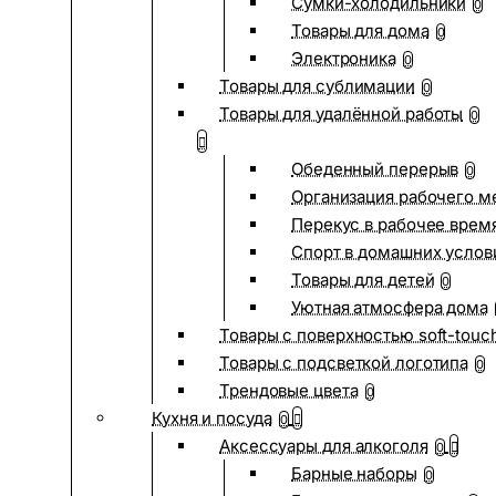
Сумки-холодильники
0
Товары для дома
0
Электроника
0
Товары для сублимации
0
Товары для удалённой работы
0
Обеденный перерыв
0
Организация рабочего м
Перекус в рабочее врем
Спорт в домашних услов
Товары для детей
0
Уютная атмосфера дома
Товары с поверхностью soft-touc
Товары с подсветкой логотипа
0
Трендовые цвета
0
Кухня и посуда
0
Аксессуары для алкоголя
0
Барные наборы
0