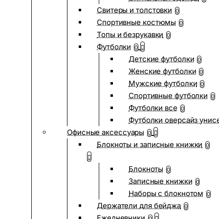
Свитеры и толстовки
0
Спортивные костюмы
0
Топы и безрукавки
0
Футболки
0
Детские футболки
0
Женские футболки
0
Мужские футболки
0
Спортивные футболки
0
Футболки все
0
Футболки оверсайз унис
Офисные аксессуары
0
Блокноты и записные книжки
0
Блокноты
0
Записные книжки
0
Наборы с блокнотом
0
Держатели для бейджа
0
Ежедневники
0