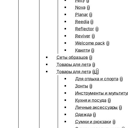
Felty
0
Nova
0
Planar
0
Reedia
0
Reflector
0
Reviver
0
Welcome pack
0
Квилти
0
Сеты образцов
0
Товары для лета
0
Товары для лета
0
Для отдыха и спорта
0
Зонты
0
Инструменты и мультиту
Кухня и посуда
0
Личные аксессуары
0
Одежда
0
Сумки и рюкзаки
0