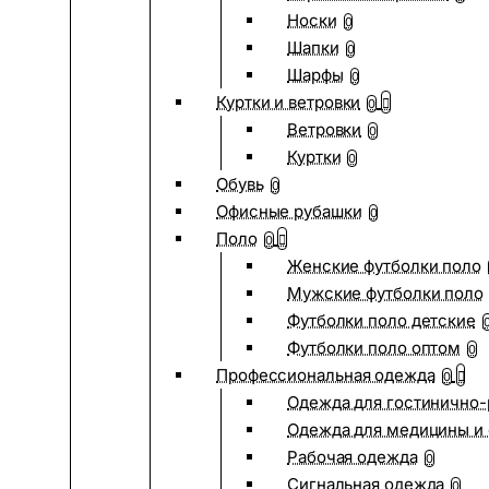
Носки
0
Шапки
0
Шарфы
0
Куртки и ветровки
0
Ветровки
0
Куртки
0
Обувь
0
Офисные рубашки
0
Поло
0
Женские футболки поло
Мужские футболки поло
Футболки поло детские
Футболки поло оптом
0
Профессиональная одежда
0
Одежда для гостинично
Одежда для медицины и 
Рабочая одежда
0
Сигнальная одежда
0