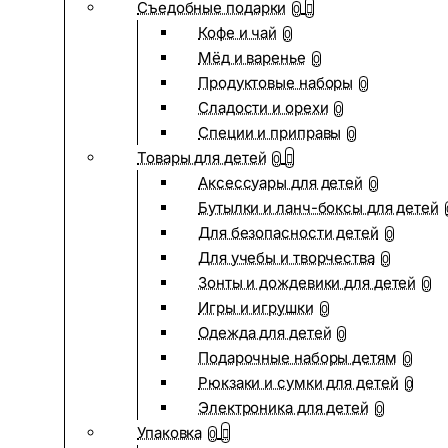
Съедобные подарки
0
Кофе и чай
0
Мёд и варенье
0
Продуктовые наборы
0
Сладости и орехи
0
Специи и приправы
0
Товары для детей
0
Аксессуары для детей
0
Бутылки и ланч-боксы для детей
Для безопасности детей
0
Для учебы и творчества
0
Зонты и дождевики для детей
0
Игры и игрушки
0
Одежда для детей
0
Подарочные наборы детям
0
Рюкзаки и сумки для детей
0
Электроника для детей
0
Упаковка
0