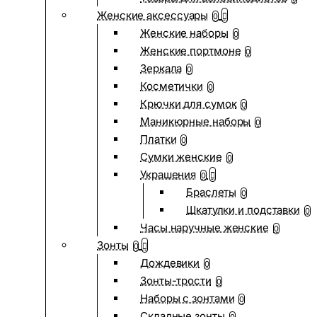
Женские аксессуары
0
Женские наборы
0
Женские портмоне
0
Зеркала
0
Косметички
0
Крючки для сумок
0
Маникюрные наборы
0
Платки
0
Сумки женские
0
Украшения
0
Браслеты
0
Шкатулки и подставки
0
Часы наручные женские
0
Зонты
0
Дождевики
0
Зонты-трости
0
Наборы с зонтами
0
Складные зонты