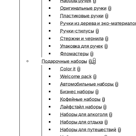
Наборы ручек
0
Оригинальные ручки
0
Пластиковые ручки
0
Ручки из дерева и эко-материало
Ручки-стилусы
0
Стержни и чернила
0
Упаковка для ручек
0
Фломастеры
0
Подарочные наборы
0
Color it
0
Welcome pack
0
Автомобильные наборы
0
Бизнес наборы
0
Кофейные наборы
0
Лайфстайл наборы
0
Наборы для алкоголя
0
Наборы для отдыха
0
Наборы для путешествий
0