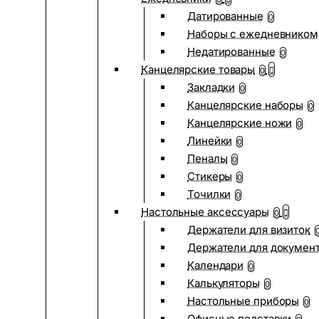
Датированные
0
Наборы с ежедневником
Недатированные
0
Канцелярские товары
0
Закладки
0
Канцелярские наборы
0
Канцелярские ножи
0
Линейки
0
Пеналы
0
Стикеры
0
Точилки
0
Настольные аксессуары
0
Держатели для визиток
Держатели для докумен
Календари
0
Калькуляторы
0
Настольные приборы
0
Офисные подставки