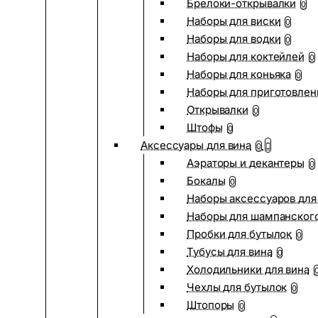
Брелоки-открывалки
0
Наборы для виски
0
Наборы для водки
0
Наборы для коктейлей
0
Наборы для коньяка
0
Наборы для приготовлен
Открывалки
0
Штофы
0
Аксессуары для вина
0
Аэраторы и декантеры
0
Бокалы
0
Наборы аксессуаров для
Наборы для шампанског
Пробки для бутылок
0
Тубусы для вина
0
Холодильники для вина
Чехлы для бутылок
0
Штопоры
0