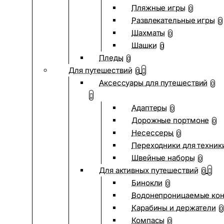
Пляжные игры
0
Развлекательные игры
0
Шахматы
0
Шашки
0
Пледы
0
Для путешествий
0
Аксессуары для путешествий
0
Адаптеры
0
Дорожные портмоне
0
Несессеры
0
Переходники для техник
Швейные наборы
0
Для активных путешествий
0
Бинокли
0
Водонепроницаемые ко
Карабины и держатели
0
Компасы
0