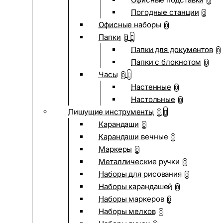
0
Погодные станции
0
Офисные наборы
0
Папки
0
Папки для документов
0
Папки с блокнотом
0
Часы
0
Настенные
0
Настольные
0
Пишущие инструменты
0
Карандаши
0
Карандаши вечные
0
Маркеры
0
Металлические ручки
0
Наборы для рисования
0
Наборы карандашей
0
Наборы маркеров
0
Наборы мелков
0