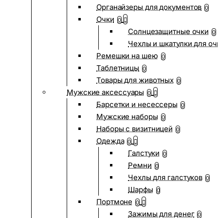
Органайзеры для документов
0
Очки
0
Солнцезащитные очки
0
Чехлы и шкатулки для оч
Ремешки на шею
0
Таблетницы
0
Товары для животных
0
Мужские аксессуары
0
Барсетки и несессеры
0
Мужские наборы
0
Наборы с визитницей
0
Одежда
0
Галстуки
0
Ремни
0
Чехлы для галстуков
0
Шарфы
0
Портмоне
0
Зажимы для денег
0