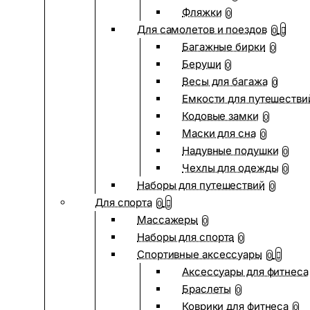
Фляжки
0
Для самолетов и поездов
0
Багажные бирки
0
Беруши
0
Весы для багажа
0
Емкости для путешестви
Кодовые замки
0
Маски для сна
0
Надувные подушки
0
Чехлы для одежды
0
Наборы для путешествий
0
Для спорта
0
Массажеры
0
Наборы для спорта
0
Спортивные аксессуары
0
Аксессуары для фитнеса
Браслеты
0
Коврики для фитнеса
0