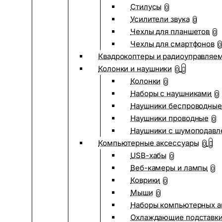
Стилусы
0
Усилители звука
0
Чехлы для планшетов
0
Чехлы для смартфонов
0
Квадрокоптеры и радиоуправляе
Колонки и наушники
0
Колонки
0
Наборы с наушниками
0
Наушники беспроводные
Наушники проводные
0
Наушники с шумоподав
Компьютерные аксессуары
0
USB-хабы
0
Веб-камеры и лампы
0
Коврики
0
Мыши
0
Наборы компьютерных а
Охлаждающие подставк