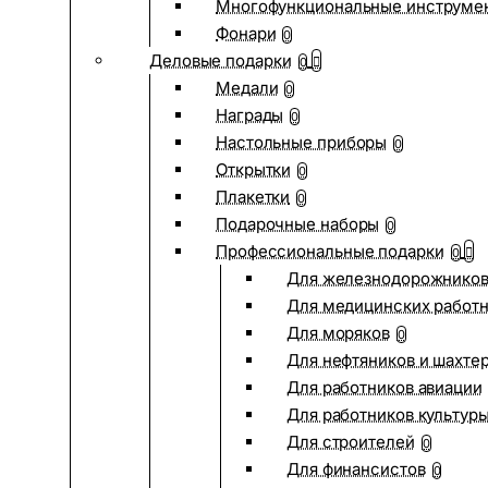
Многофункциональные инструме
Фонари
0
Деловые подарки
0
Медали
0
Награды
0
Настольные приборы
0
Открытки
0
Плакетки
0
Подарочные наборы
0
Профессиональные подарки
0
Для железнодорожнико
Для медицинских работ
Для моряков
0
Для нефтяников и шахте
Для работников авиации
Для работников культур
Для строителей
0
Для финансистов
0