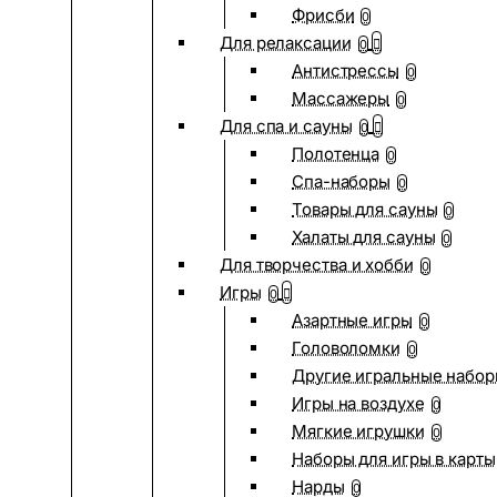
Фрисби
0
Для релаксации
0
Антистрессы
0
Массажеры
0
Для спа и сауны
0
Полотенца
0
Спа-наборы
0
Товары для сауны
0
Халаты для сауны
0
Для творчества и хобби
0
Игры
0
Азартные игры
0
Головоломки
0
Другие игральные набо
Игры на воздухе
0
Мягкие игрушки
0
Наборы для игры в карты
Нарды
0