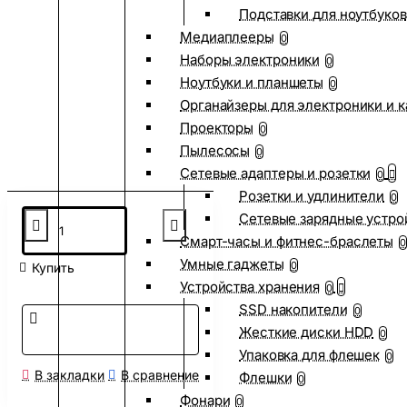
Подставки для ноутбуков
Медиаплееры
0
Наборы электроники
0
Ноутбуки и планшеты
0
Органайзеры для электроники и 
Проекторы
0
Пылесосы
0
Сетевые адаптеры и розетки
0
Розетки и удлинители
0
Сетевые зарядные устро
Смарт-часы и фитнес-браслеты
0
Умные гаджеты
0
Купить
Устройства хранения
0
SSD накопители
0
Жесткие диски HDD
0
Упаковка для флешек
0
В закладки
В сравнение
Флешки
0
Фонари
0