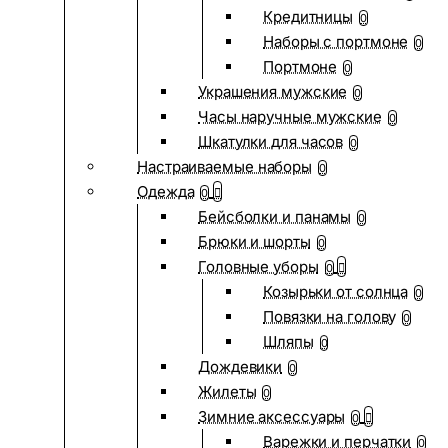
Кредитницы
0
Наборы с портмоне
0
Портмоне
0
Украшения мужские
0
Часы наручные мужские
0
Шкатулки для часов
0
Настраиваемые наборы
0
Одежда
0
Бейсболки и панамы
0
Брюки и шорты
0
Головные уборы
0
Козырьки от солнца
0
Повязки на голову
0
Шляпы
0
Дождевики
0
Жилеты
0
Зимние аксессуары
0
Варежки и перчатки
0