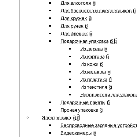
Для алкоголя
0
Для блокнотов и ежедневников
0
Для кружек
0
Для ручек
0
Для флешек
0
Подарочная упаковка
0
Из дерева
0
Из картона
0
Из кожи
0
Из металла
0
Из пластика
0
Из текстиля
0
Наполнители для упаков
Подарочные пакеты
0
Прочая упаковка
0
Электроника
0
Беспроводные зарядные устройств
Видеокамеры
0