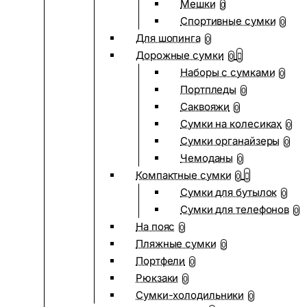
Мешки
0
Спортивные сумки
0
Для шопинга
0
Дорожные сумки
0
Наборы с сумками
0
Портпледы
0
Саквояжи
0
Сумки на колесиках
0
Сумки органайзеры
0
Чемоданы
0
Компактные сумки
0
Сумки для бутылок
0
Сумки для телефонов
0
На пояс
0
Пляжные сумки
0
Портфели
0
Рюкзаки
0
Сумки-холодильники
0