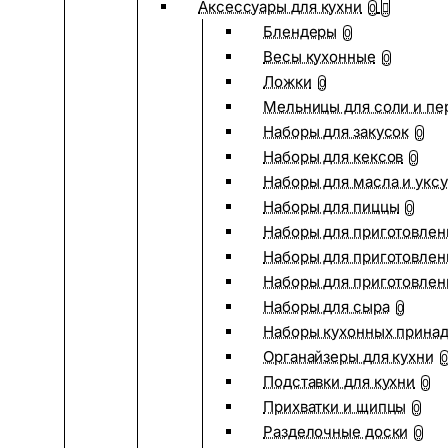
Аксессуары для кухни
0
Блендеры
0
Весы кухонные
0
Ложки
0
Мельницы для соли и пе
Наборы для закусок
0
Наборы для кексов
0
Наборы для масла и укс
Наборы для пиццы
0
Наборы для приготовлен
Наборы для приготовлен
Наборы для приготовлен
Наборы для сыра
0
Наборы кухонных прина
Органайзеры для кухни
0
Подставки для кухни
0
Прихватки и щипцы
0
Разделочные доски
0