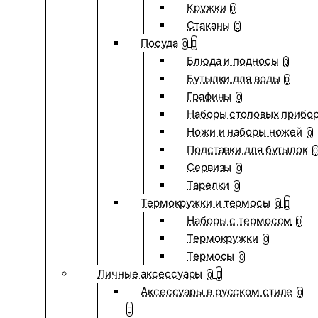
Кружки
0
Стаканы
0
Посуда
0
Блюда и подносы
0
Бутылки для воды
0
Графины
0
Наборы столовых прибо
Ножи и наборы ножей
0
Подставки для бутылок
0
Сервизы
0
Тарелки
0
Термокружки и термосы
0
Наборы с термосом
0
Термокружки
0
Термосы
0
Личные аксессуары
0
Аксессуары в русском стиле
0