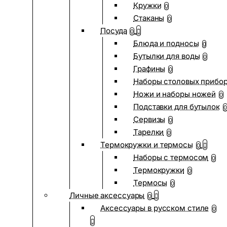
Кружки
0
Стаканы
0
Посуда
0
Блюда и подносы
0
Бутылки для воды
0
Графины
0
Наборы столовых прибо
Ножи и наборы ножей
0
Подставки для бутылок
0
Сервизы
0
Тарелки
0
Термокружки и термосы
0
Наборы с термосом
0
Термокружки
0
Термосы
0
Личные аксессуары
0
Аксессуары в русском стиле
0