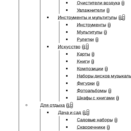
Очистители воздуха
0
Увлажнители
0
Инструменты и мультитулы
0
Инструменты
0
Мультитулы
0
Рулетки
0
Искусство
0
Карты
0
Книги
0
Композиции
0
Наборы дисков музыкал
Фигурки
0
Фотоальбомы
0
Шкафы с книгами
0
Для отдыха
0
Дача и сад
0
Садовые наборы
0
Скворечники
0