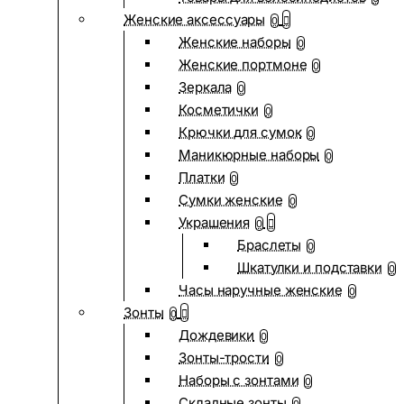
Женские аксессуары
0
Женские наборы
0
Женские портмоне
0
Зеркала
0
Косметички
0
Крючки для сумок
0
Маникюрные наборы
0
Платки
0
Сумки женские
0
Украшения
0
Браслеты
0
Шкатулки и подставки
0
Часы наручные женские
0
Зонты
0
Дождевики
0
Зонты-трости
0
Наборы с зонтами
0
Складные зонты