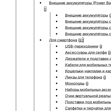
Внешние аккумуляторы (Power Ba
Внешние аккумуляторы
Внешние аккумуляторы с
Внешние аккумуляторы с
Внешние аккумуляторы 
Для смартфона
0
USB-переходники
0
Аксессуары для селфи
0
Держатели и подставки 
Кабели для мобильных т
Кошельки-накладки и ка
Линзы для телефона
0
Моноподы
0
Наборы мобильных аксе
Очки виртуальной реаль
Подставки под мобильн
Салфетки и перчатки для