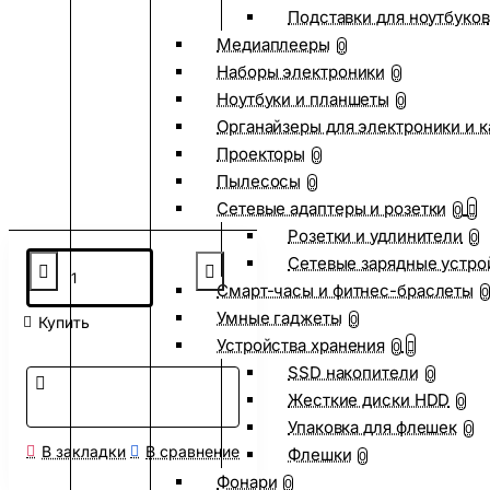
Подставки для ноутбуков
Медиаплееры
0
Наборы электроники
0
Ноутбуки и планшеты
0
Органайзеры для электроники и 
Проекторы
0
Пылесосы
0
Сетевые адаптеры и розетки
0
Розетки и удлинители
0
Сетевые зарядные устро
Смарт-часы и фитнес-браслеты
0
Умные гаджеты
0
Купить
Устройства хранения
0
SSD накопители
0
Жесткие диски HDD
0
Упаковка для флешек
0
В закладки
В сравнение
Флешки
0
Фонари
0