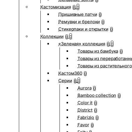
0
Кастомизация
0
Пришивные патчи
0
Ремувки и брелоки
0
Стикерпаки и открытки
0
Коллекции
0
«Зеленая» коллекция
0
Товары из бамбука
0
Товары из переработанн
Товары из растительного
Кастом360
0
Серии
0
Aurora
0
Bamboo collection
0
Color it
0
District
0
Fabrizio
0
Favor
0