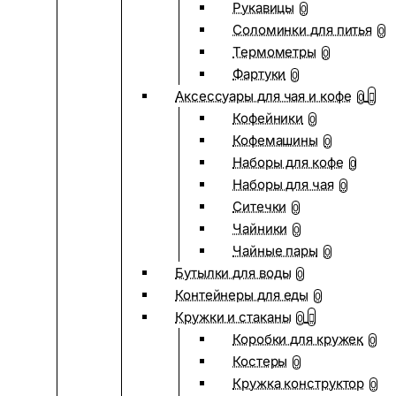
Рукавицы
0
Соломинки для питья
0
Термометры
0
Фартуки
0
Аксессуары для чая и кофе
0
Кофейники
0
Кофемашины
0
Наборы для кофе
0
Наборы для чая
0
Ситечки
0
Чайники
0
Чайные пары
0
Бутылки для воды
0
Контейнеры для еды
0
Кружки и стаканы
0
Коробки для кружек
0
Костеры
0
Кружка конструктор
0