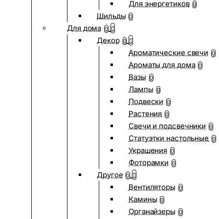
Для энергетиков
0
Шильды
0
Для дома
0
Декор
0
Ароматические свечи
0
Ароматы для дома
0
Вазы
0
Лампы
0
Подвески
0
Растения
0
Свечи и подсвечники
0
Статуэтки настольные
0
Украшения
0
Фоторамки
0
Другое
0
Вентиляторы
0
Камины
0
Органайзеры
0