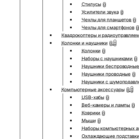
Стилусы
0
Усилители звука
0
Чехлы для планшетов
0
Чехлы для смартфонов
0
Квадрокоптеры и радиоуправляе
Колонки и наушники
0
Колонки
0
Наборы с наушниками
0
Наушники беспроводные
Наушники проводные
0
Наушники с шумоподав
Компьютерные аксессуары
0
USB-хабы
0
Веб-камеры и лампы
0
Коврики
0
Мыши
0
Наборы компьютерных а
Охлаждающие подставк