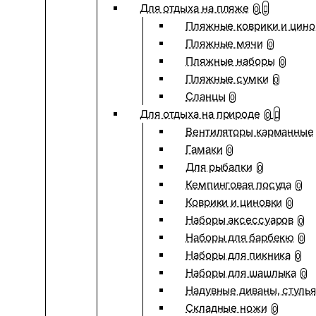
Для отдыха на пляже
0
Пляжные коврики и цино
Пляжные мячи
0
Пляжные наборы
0
Пляжные сумки
0
Сланцы
0
Для отдыха на природе
0
Вентиляторы карманные
Гамаки
0
Для рыбалки
0
Кемпинговая посуда
0
Коврики и циновки
0
Наборы аксессуаров
0
Наборы для барбекю
0
Наборы для пикника
0
Наборы для шашлыка
0
Надувные диваны, стулья
Складные ножи
0