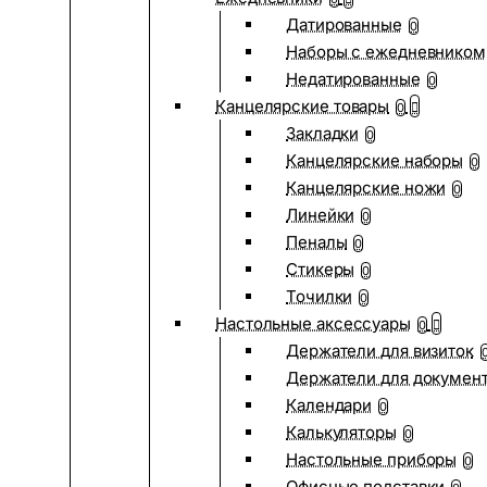
Датированные
0
Наборы с ежедневником
Недатированные
0
Канцелярские товары
0
Закладки
0
Канцелярские наборы
0
Канцелярские ножи
0
Линейки
0
Пеналы
0
Стикеры
0
Точилки
0
Настольные аксессуары
0
Держатели для визиток
Держатели для докумен
Календари
0
Калькуляторы
0
Настольные приборы
0
Офисные подставки