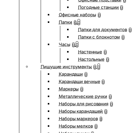
0
Погодные станции
0
Офисные наборы
0
Папки
0
Папки для документов
0
Папки с блокнотом
0
Часы
0
Настенные
0
Настольные
0
Пишущие инструменты
0
Карандаши
0
Карандаши вечные
0
Маркеры
0
Металлические ручки
0
Наборы для рисования
0
Наборы карандашей
0
Наборы маркеров
0
Наборы мелков
0