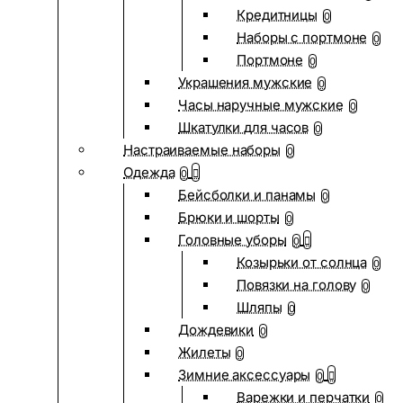
Кредитницы
0
Наборы с портмоне
0
Портмоне
0
Украшения мужские
0
Часы наручные мужские
0
Шкатулки для часов
0
Настраиваемые наборы
0
Одежда
0
Бейсболки и панамы
0
Брюки и шорты
0
Головные уборы
0
Козырьки от солнца
0
Повязки на голову
0
Шляпы
0
Дождевики
0
Жилеты
0
Зимние аксессуары
0
Варежки и перчатки
0