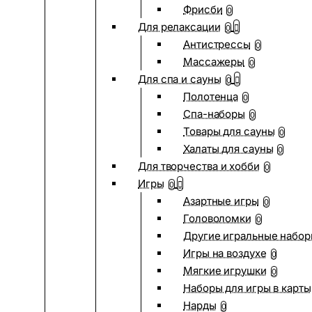
Фрисби
0
Для релаксации
0
Антистрессы
0
Массажеры
0
Для спа и сауны
0
Полотенца
0
Спа-наборы
0
Товары для сауны
0
Халаты для сауны
0
Для творчества и хобби
0
Игры
0
Азартные игры
0
Головоломки
0
Другие игральные набо
Игры на воздухе
0
Мягкие игрушки
0
Наборы для игры в карты
Нарды
0