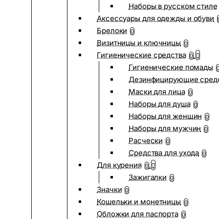
Наборы в русском стиле
Аксессуары для одежды и обуви
Брелоки
0
Визитницы и ключницы
0
Гигиенические средства
0
Гигиенические помады
Дезинфицирующие сред
Маски для лица
0
Наборы для душа
0
Наборы для женщин
0
Наборы для мужчин
0
Расчески
0
Средства для ухода
0
Для курения
0
Зажигалки
0
Значки
0
Кошельки и монетницы
0
Обложки для паспорта
0