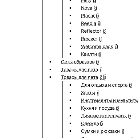
Felty
0
Nova
0
Planar
0
Reedia
0
Reflector
0
Reviver
0
Welcome pack
0
Квилти
0
Сеты образцов
0
Товары для лета
0
Товары для лета
0
Для отдыха и спорта
0
Зонты
0
Инструменты и мультиту
Кухня и посуда
0
Личные аксессуары
0
Одежда
0
Сумки и рюкзаки
0