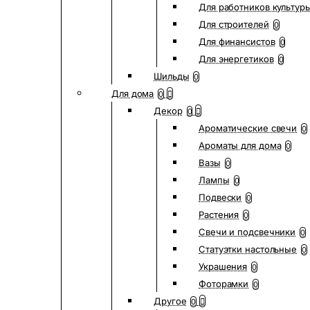
Для работников культур
Для строителей
0
Для финансистов
0
Для энергетиков
0
Шильды
0
Для дома
0
Декор
0
Ароматические свечи
0
Ароматы для дома
0
Вазы
0
Лампы
0
Подвески
0
Растения
0
Свечи и подсвечники
0
Статуэтки настольные
0
Украшения
0
Фоторамки
0
Другое
0