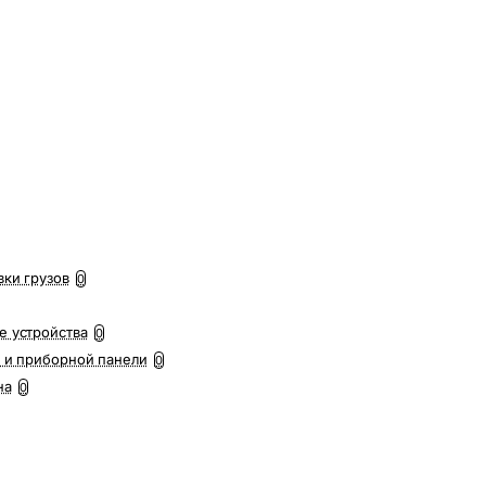
вки грузов
0
е устройства
0
 и приборной панели
0
на
0