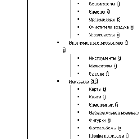
Вентиляторы
0
Камины
0
Органайзеры
0
Очистители воздуха
0
Увлажнители
0
Инструменты и мультитулы
0
Инструменты
0
Мультитулы
0
Рулетки
0
Искусство
0
Карты
0
Книги
0
Композиции
0
Наборы дисков музыкал
Фигурки
0
Фотоальбомы
0
Шкафы с книгами
0