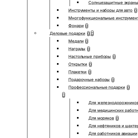
Солнцезащитные экран
Инструменты и наборы для авто
0
Многофункциональные инструмен
Фонари
0
Деловые подарки
0
Медали
0
Награды
0
Настольные приборы
0
Открытки
0
Плакетки
0
Подарочные наборы
0
Профессиональные подарки
0
Для железнодорожнико
Для медицинских работ
Для моряков
0
Для нефтяников и шахте
Для работников авиации