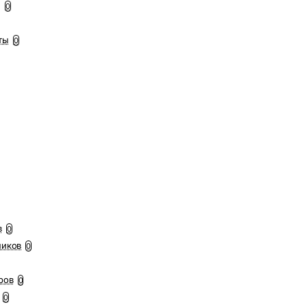
ы
0
ты
0
в
0
ников
0
ров
0
0