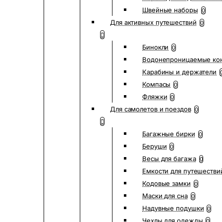
Швейные наборы
0
Для активных путешествий
0
Бинокли
0
Водонепроницаемые ко
Карабины и держатели
Компасы
0
Фляжки
0
Для самолетов и поездов
0
Багажные бирки
0
Беруши
0
Весы для багажа
0
Емкости для путешестви
Кодовые замки
0
Маски для сна
0
Надувные подушки
0
Чехлы для одежды
0