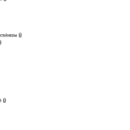
нтейнеры
0
0
й
0