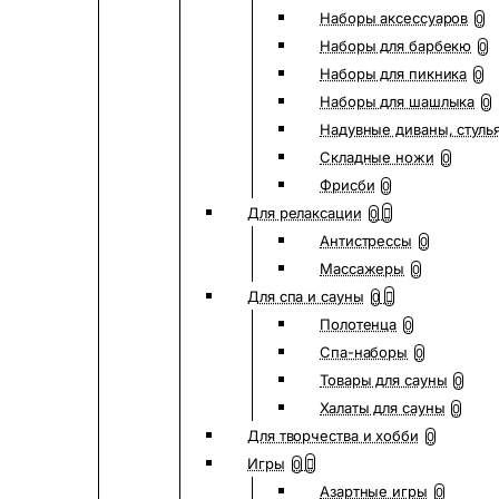
Наборы аксессуаров
0
Наборы для барбекю
0
Наборы для пикника
0
Наборы для шашлыка
0
Надувные диваны, стуль
Складные ножи
0
Фрисби
0
Для релаксации
0
Антистрессы
0
Массажеры
0
Для спа и сауны
0
Полотенца
0
Спа-наборы
0
Товары для сауны
0
Халаты для сауны
0
Для творчества и хобби
0
Игры
0
Азартные игры
0