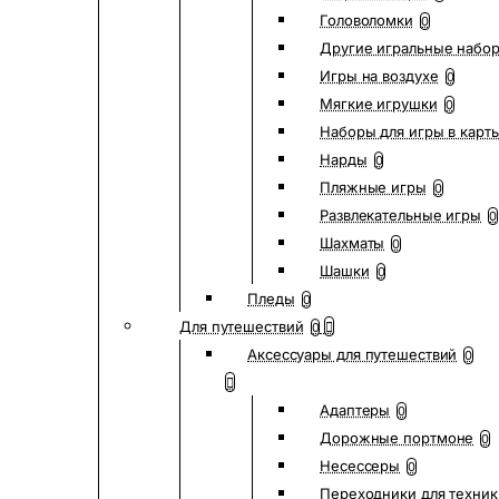
Головоломки
0
Другие игральные набо
Игры на воздухе
0
Мягкие игрушки
0
Наборы для игры в карт
Нарды
0
Пляжные игры
0
Развлекательные игры
0
Шахматы
0
Шашки
0
Пледы
0
Для путешествий
0
Аксессуары для путешествий
0
Адаптеры
0
Дорожные портмоне
0
Несессеры
0
Переходники для техник