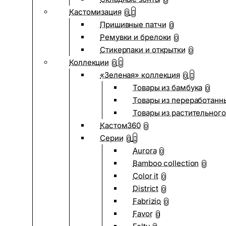
0
Кастомизация
0
Пришивные патчи
0
Ремувки и брелоки
0
Стикерпаки и открытки
0
Коллекции
0
«Зеленая» коллекция
0
Товары из бамбука
0
Товары из переработанн
Товары из растительного
Кастом360
0
Серии
0
Aurora
0
Bamboo collection
0
Color it
0
District
0
Fabrizio
0
Favor
0