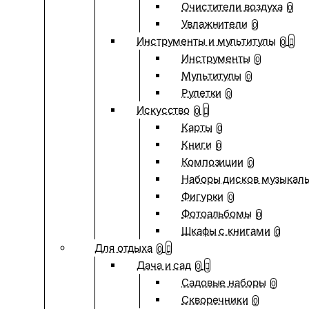
Очистители воздуха
0
Увлажнители
0
Инструменты и мультитулы
0
Инструменты
0
Мультитулы
0
Рулетки
0
Искусство
0
Карты
0
Книги
0
Композиции
0
Наборы дисков музыкал
Фигурки
0
Фотоальбомы
0
Шкафы с книгами
0
Для отдыха
0
Дача и сад
0
Садовые наборы
0
Скворечники
0