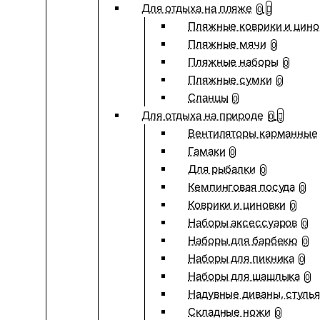
Для отдыха на пляже
0
Пляжные коврики и цино
Пляжные мячи
0
Пляжные наборы
0
Пляжные сумки
0
Сланцы
0
Для отдыха на природе
0
Вентиляторы карманные
Гамаки
0
Для рыбалки
0
Кемпинговая посуда
0
Коврики и циновки
0
Наборы аксессуаров
0
Наборы для барбекю
0
Наборы для пикника
0
Наборы для шашлыка
0
Надувные диваны, стулья
Складные ножи
0