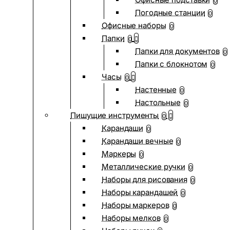
0
Погодные станции
0
Офисные наборы
0
Папки
0
Папки для документов
0
Папки с блокнотом
0
Часы
0
Настенные
0
Настольные
0
Пишущие инструменты
0
Карандаши
0
Карандаши вечные
0
Маркеры
0
Металлические ручки
0
Наборы для рисования
0
Наборы карандашей
0
Наборы маркеров
0
Наборы мелков
0