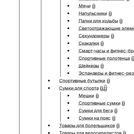
Мячи
0
Напульсники
0
Палки для ходьбы
0
Светоотражающие элем
Секундомеры
0
Скакалки
0
Смарт-часы и фитнес-бр
Спортивные полотенца
0
Шейкеры
0
Эспандеры и фитнес-рез
Спортивные бутылки
0
Сумки для спорта
0
Мешки
0
Спортивные сумки
0
Сумки для бега
0
Сумки на пояс
0
Товары для болельщиков
0
Товары для велосипедистов
0