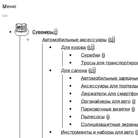
Меню
Сувениры
Автомобильные аксессуары
0
Для кузова
0
Скребки
0
Тросы для транспортиро
Для салона
0
Автомобильные зарядные
Аксессуары для торпеды
Держатели для смартфо
Органайзеры для авто
0
Парковочные визитки
0
Пылесосы
0
Солнцезащитные экраны
Инструменты и наборы для авто