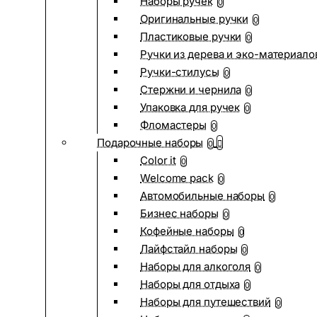
Наборы ручек
0
Оригинальные ручки
0
Пластиковые ручки
0
Ручки из дерева и эко-материало
Ручки-стилусы
0
Стержни и чернила
0
Упаковка для ручек
0
Фломастеры
0
Подарочные наборы
0
Color it
0
Welcome pack
0
Автомобильные наборы
0
Бизнес наборы
0
Кофейные наборы
0
Лайфстайл наборы
0
Наборы для алкоголя
0
Наборы для отдыха
0
Наборы для путешествий
0