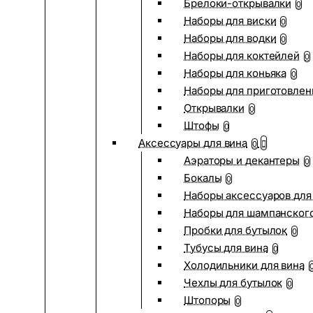
Брелоки-открывалки
0
Наборы для виски
0
Наборы для водки
0
Наборы для коктейлей
0
Наборы для коньяка
0
Наборы для приготовлен
Открывалки
0
Штофы
0
Аксессуары для вина
0
Аэраторы и декантеры
0
Бокалы
0
Наборы аксессуаров для
Наборы для шампанског
Пробки для бутылок
0
Тубусы для вина
0
Холодильники для вина
Чехлы для бутылок
0
Штопоры
0