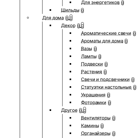
Для энергетиков
0
Шильды
0
Для дома
0
Декор
0
Ароматические свечи
0
Ароматы для дома
0
Вазы
0
Лампы
0
Подвески
0
Растения
0
Свечи и подсвечники
0
Статуэтки настольные
0
Украшения
0
Фоторамки
0
Другое
0
Вентиляторы
0
Камины
0
Органайзеры
0