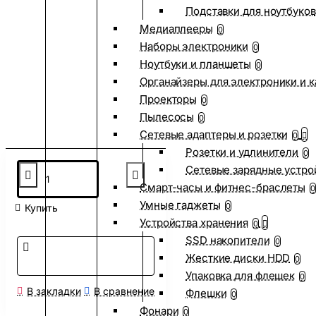
Подставки для ноутбуков
Медиаплееры
0
Наборы электроники
0
Ноутбуки и планшеты
0
Органайзеры для электроники и 
Проекторы
0
Пылесосы
0
Сетевые адаптеры и розетки
0
Розетки и удлинители
0
Сетевые зарядные устро
Смарт-часы и фитнес-браслеты
0
Умные гаджеты
0
Купить
Устройства хранения
0
SSD накопители
0
Жесткие диски HDD
0
Упаковка для флешек
0
В закладки
В сравнение
Флешки
0
Фонари
0