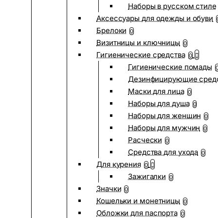
Наборы в русском стиле
Аксессуары для одежды и обуви
Брелоки
0
Визитницы и ключницы
0
Гигиенические средства
0
Гигиенические помады
Дезинфицирующие сред
Маски для лица
0
Наборы для душа
0
Наборы для женщин
0
Наборы для мужчин
0
Расчески
0
Средства для ухода
0
Для курения
0
Зажигалки
0
Значки
0
Кошельки и монетницы
0
Обложки для паспорта
0