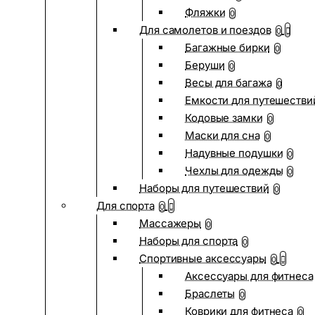
Фляжки
0
Для самолетов и поездов
0
Багажные бирки
0
Беруши
0
Весы для багажа
0
Емкости для путешестви
Кодовые замки
0
Маски для сна
0
Надувные подушки
0
Чехлы для одежды
0
Наборы для путешествий
0
Для спорта
0
Массажеры
0
Наборы для спорта
0
Спортивные аксессуары
0
Аксессуары для фитнеса
Браслеты
0
Коврики для фитнеса
0