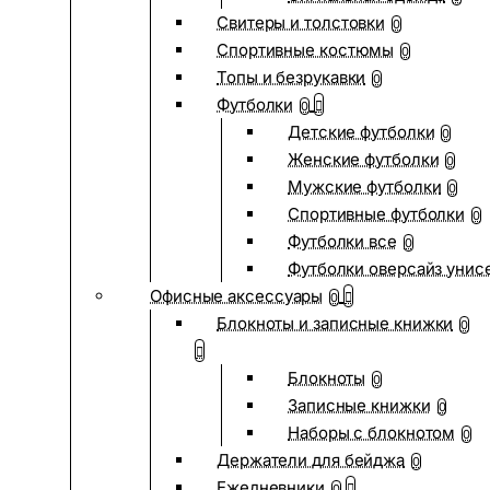
Свитеры и толстовки
0
Спортивные костюмы
0
Топы и безрукавки
0
Футболки
0
Детские футболки
0
Женские футболки
0
Мужские футболки
0
Спортивные футболки
0
Футболки все
0
Футболки оверсайз унис
Офисные аксессуары
0
Блокноты и записные книжки
0
Блокноты
0
Записные книжки
0
Наборы с блокнотом
0
Держатели для бейджа
0
Ежедневники
0