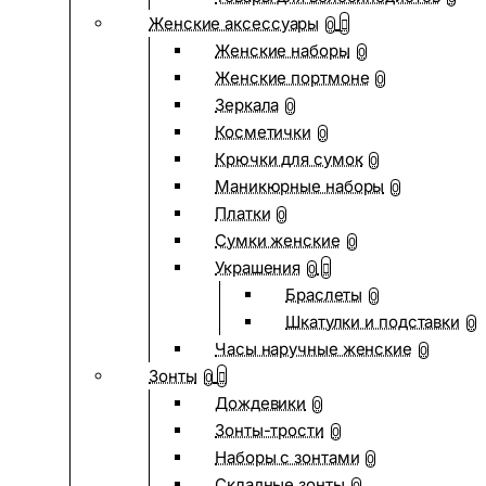
Женские аксессуары
0
Женские наборы
0
Женские портмоне
0
Зеркала
0
Косметички
0
Крючки для сумок
0
Маникюрные наборы
0
Платки
0
Сумки женские
0
Украшения
0
Браслеты
0
Шкатулки и подставки
0
Часы наручные женские
0
Зонты
0
Дождевики
0
Зонты-трости
0
Наборы с зонтами
0
Складные зонты