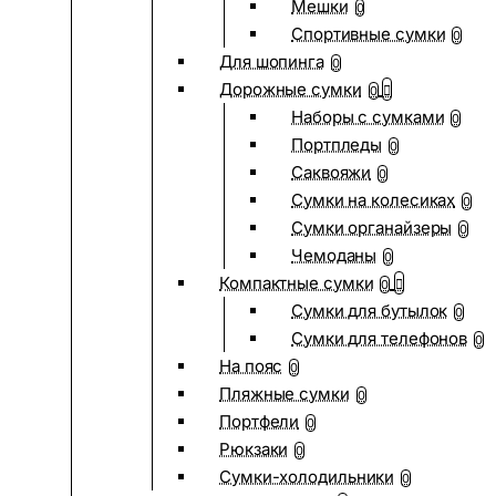
Мешки
0
Спортивные сумки
0
Для шопинга
0
Дорожные сумки
0
Наборы с сумками
0
Портпледы
0
Саквояжи
0
Сумки на колесиках
0
Сумки органайзеры
0
Чемоданы
0
Компактные сумки
0
Сумки для бутылок
0
Сумки для телефонов
0
На пояс
0
Пляжные сумки
0
Портфели
0
Рюкзаки
0
Сумки-холодильники
0