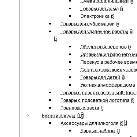
Сумки-холодильники
0
Товары для дома
0
Электроника
0
Товары для сублимации
0
Товары для удалённой работы
0
Обеденный перерыв
0
Организация рабочего м
Перекус в рабочее врем
Спорт в домашних услов
Товары для детей
0
Уютная атмосфера дома
Товары с поверхностью soft-touc
Товары с подсветкой логотипа
0
Трендовые цвета
0
Кухня и посуда
0
Аксессуары для алкоголя
0
Барные наборы
0