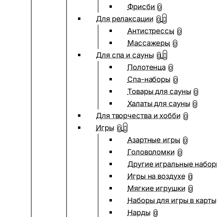
Фрисби
0
Для релаксации
0
Антистрессы
0
Массажеры
0
Для спа и сауны
0
Полотенца
0
Спа-наборы
0
Товары для сауны
0
Халаты для сауны
0
Для творчества и хобби
0
Игры
0
Азартные игры
0
Головоломки
0
Другие игральные набо
Игры на воздухе
0
Мягкие игрушки
0
Наборы для игры в карты
Нарды
0