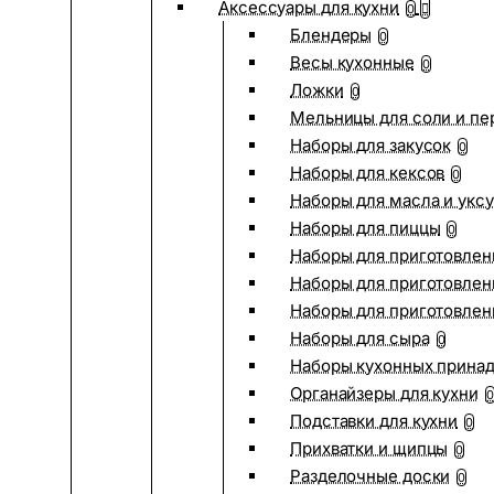
Аксессуары для кухни
0
Блендеры
0
Весы кухонные
0
Ложки
0
Мельницы для соли и пе
Наборы для закусок
0
Наборы для кексов
0
Наборы для масла и укс
Наборы для пиццы
0
Наборы для приготовлен
Наборы для приготовлен
Наборы для приготовлен
Наборы для сыра
0
Наборы кухонных прина
Органайзеры для кухни
0
Подставки для кухни
0
Прихватки и щипцы
0
Разделочные доски
0