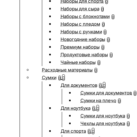
Наборы для спорта
0
Наборы для сыра
0
Наборы с блокнотами
0
Наборы с пледом
0
Наборы с ручками
0
Новогодние наборы
0
Премиум наборы
0
Продуктовые наборы
0
Чайные наборы
0
Расходные материалы
0
Сумки
0
Для документов
0
Сумки для документов
0
Сумки на плечо
0
Для ноутбука
0
Сумки для ноутбука
0
Чехлы для ноутбука
0
Для спорта
0