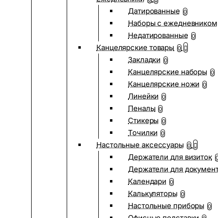
Датированные
0
Наборы с ежедневником
Недатированные
0
Канцелярские товары
0
Закладки
0
Канцелярские наборы
0
Канцелярские ножи
0
Линейки
0
Пеналы
0
Стикеры
0
Точилки
0
Настольные аксессуары
0
Держатели для визиток
Держатели для докумен
Календари
0
Калькуляторы
0
Настольные приборы
0
Офисные подставки