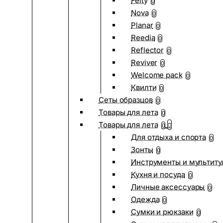
Felty
0
Nova
0
Planar
0
Reedia
0
Reflector
0
Reviver
0
Welcome pack
0
Квилти
0
Сеты образцов
0
Товары для лета
0
Товары для лета
0
Для отдыха и спорта
0
Зонты
0
Инструменты и мультиту
Кухня и посуда
0
Личные аксессуары
0
Одежда
0
Сумки и рюкзаки
0