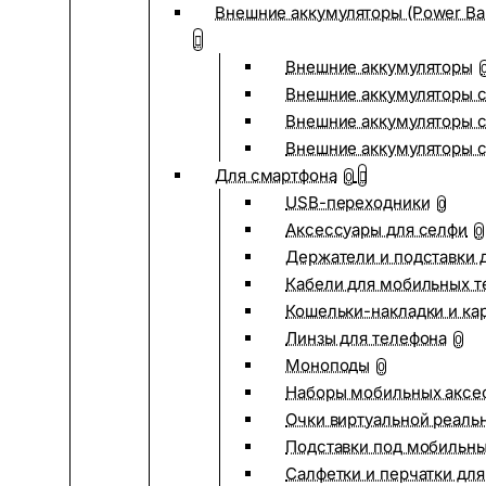
Внешние аккумуляторы (Power Ba
Внешние аккумуляторы
Внешние аккумуляторы с
Внешние аккумуляторы с
Внешние аккумуляторы 
Для смартфона
0
USB-переходники
0
Аксессуары для селфи
0
Держатели и подставки 
Кабели для мобильных т
Кошельки-накладки и ка
Линзы для телефона
0
Моноподы
0
Наборы мобильных аксе
Очки виртуальной реаль
Подставки под мобильн
Салфетки и перчатки для