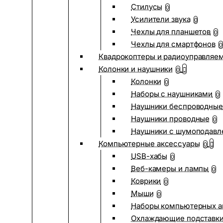
Стилусы
0
Усилители звука
0
Чехлы для планшетов
0
Чехлы для смартфонов
0
Квадрокоптеры и радиоуправляе
Колонки и наушники
0
Колонки
0
Наборы с наушниками
0
Наушники беспроводные
Наушники проводные
0
Наушники с шумоподав
Компьютерные аксессуары
0
USB-хабы
0
Веб-камеры и лампы
0
Коврики
0
Мыши
0
Наборы компьютерных а
Охлаждающие подставк