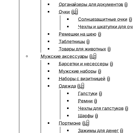
Органайзеры для документов
0
Очки
0
Солнцезащитные очки
0
Чехлы и шкатулки для оч
Ремешки на шею
0
Таблетницы
0
Товары для животных
0
Мужские аксессуары
0
Барсетки и несессеры
0
Мужские наборы
0
Наборы с визитницей
0
Одежда
0
Галстуки
0
Ремни
0
Чехлы для галстуков
0
Шарфы
0
Портмоне
0
Зажимы для денег
0