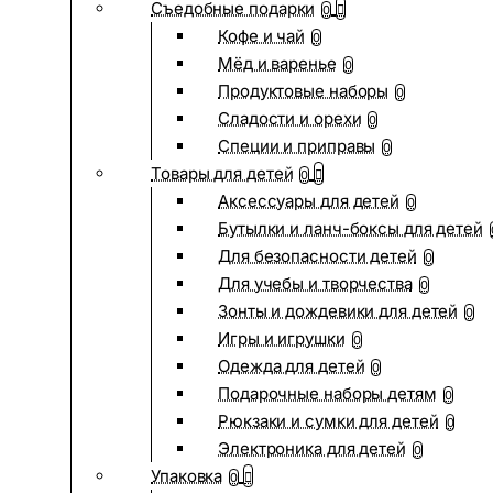
Съедобные подарки
0
Кофе и чай
0
Мёд и варенье
0
Продуктовые наборы
0
Сладости и орехи
0
Специи и приправы
0
Товары для детей
0
Аксессуары для детей
0
Бутылки и ланч-боксы для детей
Для безопасности детей
0
Для учебы и творчества
0
Зонты и дождевики для детей
0
Игры и игрушки
0
Одежда для детей
0
Подарочные наборы детям
0
Рюкзаки и сумки для детей
0
Электроника для детей
0
Упаковка
0