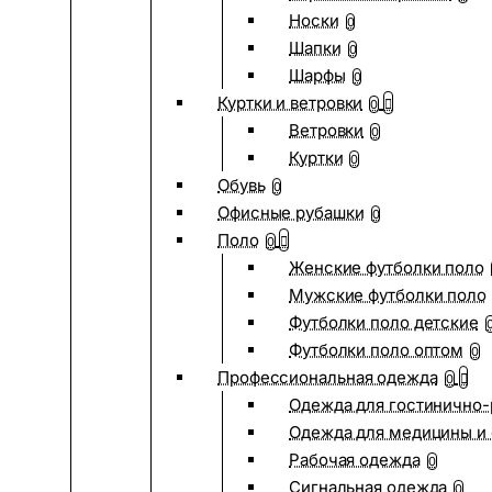
Носки
0
Шапки
0
Шарфы
0
Куртки и ветровки
0
Ветровки
0
Куртки
0
Обувь
0
Офисные рубашки
0
Поло
0
Женские футболки поло
Мужские футболки поло
Футболки поло детские
Футболки поло оптом
0
Профессиональная одежда
0
Одежда для гостинично
Одежда для медицины и 
Рабочая одежда
0
Сигнальная одежда
0