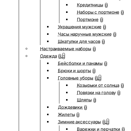
Кредитницы
0
Наборы с портмоне
0
Портмоне
0
Украшения мужские
0
Часы наручные мужские
0
Шкатулки для часов
0
Настраиваемые наборы
0
Одежда
0
Бейсболки и панамы
0
Брюки и шорты
0
Головные уборы
0
Козырьки от солнца
0
Повязки на голову
0
Шляпы
0
Дождевики
0
Жилеты
0
Зимние аксессуары
0
Варежки и перчатки
0