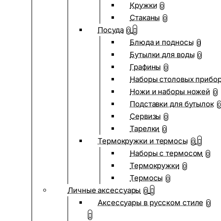
Кружки
0
Стаканы
0
Посуда
0
Блюда и подносы
0
Бутылки для воды
0
Графины
0
Наборы столовых прибо
Ножи и наборы ножей
0
Подставки для бутылок
0
Сервизы
0
Тарелки
0
Термокружки и термосы
0
Наборы с термосом
0
Термокружки
0
Термосы
0
Личные аксессуары
0
Аксессуары в русском стиле
0