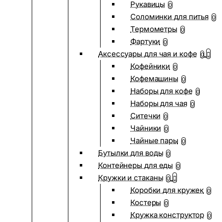
Рукавицы
0
Соломинки для питья
0
Термометры
0
Фартуки
0
Аксессуары для чая и кофе
0
Кофейники
0
Кофемашины
0
Наборы для кофе
0
Наборы для чая
0
Ситечки
0
Чайники
0
Чайные пары
0
Бутылки для воды
0
Контейнеры для еды
0
Кружки и стаканы
0
Коробки для кружек
0
Костеры
0
Кружка конструктор
0