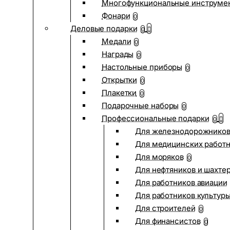
Многофункциональные инструме
Фонари
0
Деловые подарки
0
Медали
0
Награды
0
Настольные приборы
0
Открытки
0
Плакетки
0
Подарочные наборы
0
Профессиональные подарки
0
Для железнодорожнико
Для медицинских работ
Для моряков
0
Для нефтяников и шахте
Для работников авиации
Для работников культур
Для строителей
0
Для финансистов
0