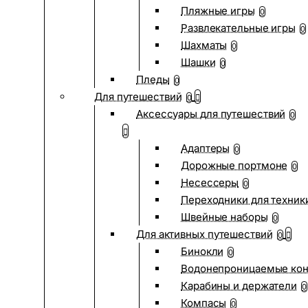
Пляжные игры
0
Развлекательные игры
0
Шахматы
0
Шашки
0
Пледы
0
Для путешествий
0
Аксессуары для путешествий
0
Адаптеры
0
Дорожные портмоне
0
Несессеры
0
Переходники для техник
Швейные наборы
0
Для активных путешествий
0
Бинокли
0
Водонепроницаемые ко
Карабины и держатели
0
Компасы
0