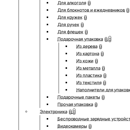
Для алкоголя
0
Для блокнотов и ежедневников
0
Для кружек
0
Для ручек
0
Для флешек
0
Подарочная упаковка
0
Из дерева
0
Из картона
0
Из кожи
0
Из металла
0
Из пластика
0
Из текстиля
0
Наполнители для упаков
Подарочные пакеты
0
Прочая упаковка
0
Электроника
0
Беспроводные зарядные устройств
Видеокамеры
0