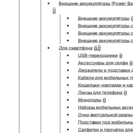
Внешние аккумуляторы (Power Ba
Внешние аккумуляторы
Внешние аккумуляторы с
Внешние аккумуляторы с
Внешние аккумуляторы 
Для смартфона
0
USB-переходники
0
Аксессуары для селфи
0
Держатели и подставки 
Кабели для мобильных т
Кошельки-накладки и ка
Линзы для телефона
0
Моноподы
0
Наборы мобильных аксе
Очки виртуальной реаль
Подставки под мобильн
Салфетки и перчатки для