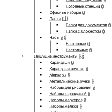
0
Погодные станции
0
Офисные наборы
0
Папки
0
Папки для документов
0
Папки с блокнотом
0
Часы
0
Настенные
0
Настольные
0
Пишущие инструменты
0
Карандаши
0
Карандаши вечные
0
Маркеры
0
Металлические ручки
0
Наборы для рисования
0
Наборы карандашей
0
Наборы маркеров
0
Наборы мелков
0