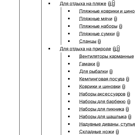
Для отдыха на пляже
0
Пляжные коврики и цино
Пляжные мячи
0
Пляжные наборы
0
Пляжные сумки
0
Сланцы
0
Для отдыха на природе
0
Вентиляторы карманные
Гамаки
0
Для рыбалки
0
Кемпинговая посуда
0
Коврики и циновки
0
Наборы аксессуаров
0
Наборы для барбекю
0
Наборы для пикника
0
Наборы для шашлыка
0
Надувные диваны, стулья
Складные ножи
0