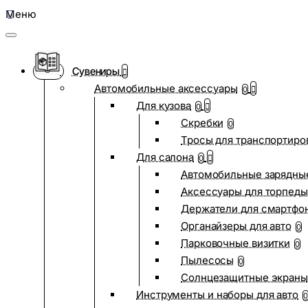
Меню
Сувениры
Автомобильные аксессуары
0
Для кузова
0
Скребки
0
Тросы для транспортиро
Для салона
0
Автомобильные зарядные
Аксессуары для торпеды
Держатели для смартфо
Органайзеры для авто
0
Парковочные визитки
0
Пылесосы
0
Солнцезащитные экраны
Инструменты и наборы для авто