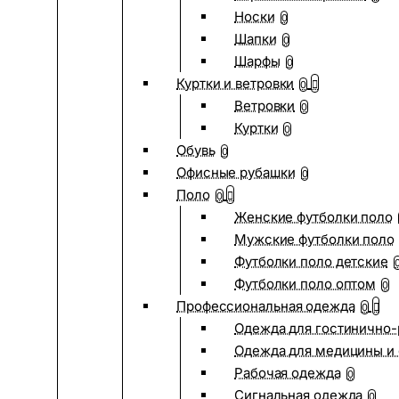
Носки
0
Шапки
0
Шарфы
0
Куртки и ветровки
0
Ветровки
0
Куртки
0
Обувь
0
Офисные рубашки
0
Поло
0
Женские футболки поло
Мужские футболки поло
Футболки поло детские
Футболки поло оптом
0
Профессиональная одежда
0
Одежда для гостинично
Одежда для медицины и 
Рабочая одежда
0
Сигнальная одежда
0