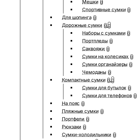
Мешки
0
Спортивные сумки
0
Для шопинга
0
Дорожные сумки
0
Наборы с сумками
0
Портпледы
0
Саквояжи
0
Сумки на колесиках
0
Сумки органайзеры
0
Чемоданы
0
Компактные сумки
0
Сумки для бутылок
0
Сумки для телефонов
0
На пояс
0
Пляжные сумки
0
Портфели
0
Рюкзаки
0
Сумки-холодильники
0