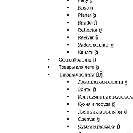
Felty
0
Nova
0
Planar
0
Reedia
0
Reflector
0
Reviver
0
Welcome pack
0
Квилти
0
Сеты образцов
0
Товары для лета
0
Товары для лета
0
Для отдыха и спорта
0
Зонты
0
Инструменты и мультиту
Кухня и посуда
0
Личные аксессуары
0
Одежда
0
Сумки и рюкзаки
0