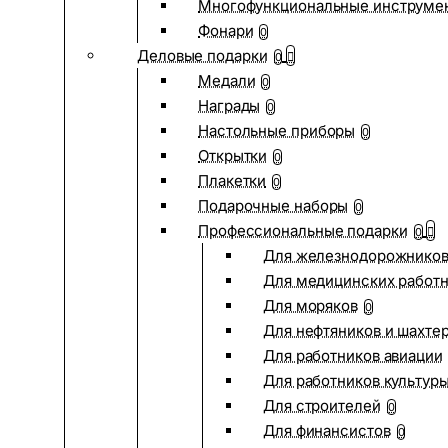
Многофункциональные инструме
Фонари
0
Деловые подарки
0
Медали
0
Награды
0
Настольные приборы
0
Открытки
0
Плакетки
0
Подарочные наборы
0
Профессиональные подарки
0
Для железнодорожнико
Для медицинских работ
Для моряков
0
Для нефтяников и шахте
Для работников авиации
Для работников культур
Для строителей
0
Для финансистов
0