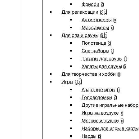
Фрисби
0
Для релаксации
0
Антистрессы
0
Массажеры
0
Для спа и сауны
0
Полотенца
0
Спа-наборы
0
Товары для сауны
0
Халаты для сауны
0
Для творчества и хобби
0
Игры
0
Азартные игры
0
Головоломки
0
Другие игральные набо
Игры на воздухе
0
Мягкие игрушки
0
Наборы для игры в карты
Нарды
0