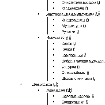
Очистители воздуха
0
Увлажнители
0
Инструменты и мультитулы
0
Инструменты
0
Мультитулы
0
Рулетки
0
Искусство
0
Карты
0
Книги
0
Композиции
0
Наборы дисков музыкал
Фигурки
0
Фотоальбомы
0
Шкафы с книгами
0
Для отдыха
0
Дача и сад
0
Садовые наборы
0
Скворечники
0