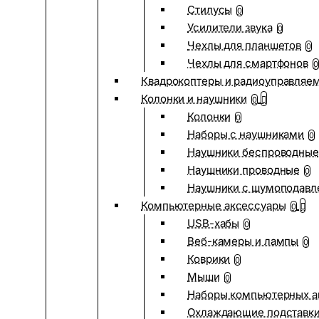
Стилусы
0
Усилители звука
0
Чехлы для планшетов
0
Чехлы для смартфонов
0
Квадрокоптеры и радиоуправляе
Колонки и наушники
0
Колонки
0
Наборы с наушниками
0
Наушники беспроводные
Наушники проводные
0
Наушники с шумоподав
Компьютерные аксессуары
0
USB-хабы
0
Веб-камеры и лампы
0
Коврики
0
Мыши
0
Наборы компьютерных а
Охлаждающие подставк