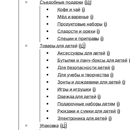
Съедобные подарки
0
Кофе и чай
0
Мёд и варенье
0
Продуктовые наборы
0
Сладости и орехи
0
Специи и приправы
0
Товары для детей
0
Аксессуары для детей
0
Бутылки и ланч-боксы для детей
Для безопасности детей
0
Для учебы и творчества
0
Зонты и дождевики для детей
0
Игры и игрушки
0
Одежда для детей
0
Подарочные наборы детям
0
Рюкзаки и сумки для детей
0
Электроника для детей
0
Упаковка
0