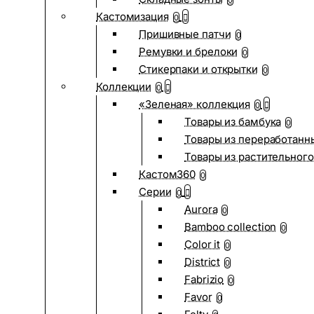
0
Кастомизация
0
Пришивные патчи
0
Ремувки и брелоки
0
Стикерпаки и открытки
0
Коллекции
0
«Зеленая» коллекция
0
Товары из бамбука
0
Товары из переработанн
Товары из растительного
Кастом360
0
Серии
0
Aurora
0
Bamboo collection
0
Color it
0
District
0
Fabrizio
0
Favor
0