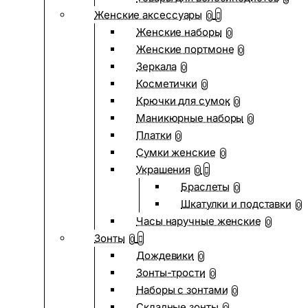
Женские аксессуары
0
Женские наборы
0
Женские портмоне
0
Зеркала
0
Косметички
0
Крючки для сумок
0
Маникюрные наборы
0
Платки
0
Сумки женские
0
Украшения
0
Браслеты
0
Шкатулки и подставки
0
Часы наручные женские
0
Зонты
0
Дождевики
0
Зонты-трости
0
Наборы с зонтами
0
Складные зонты