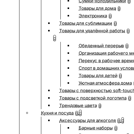
Сумки-холодильники
0
Товары для дома
0
Электроника
0
Товары для сублимации
0
Товары для удалённой работы
0
Обеденный перерыв
0
Организация рабочего м
Перекус в рабочее врем
Спорт в домашних услов
Товары для детей
0
Уютная атмосфера дома
Товары с поверхностью soft-touc
Товары с подсветкой логотипа
0
Трендовые цвета
0
Кухня и посуда
0
Аксессуары для алкоголя
0
Барные наборы
0