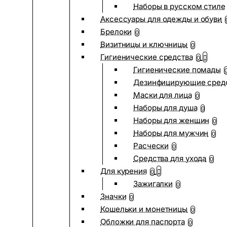
Наборы в русском стиле
Аксессуары для одежды и обуви
Брелоки
0
Визитницы и ключницы
0
Гигиенические средства
0
Гигиенические помады
Дезинфицирующие сред
Маски для лица
0
Наборы для душа
0
Наборы для женщин
0
Наборы для мужчин
0
Расчески
0
Средства для ухода
0
Для курения
0
Зажигалки
0
Значки
0
Кошельки и монетницы
0
Обложки для паспорта
0