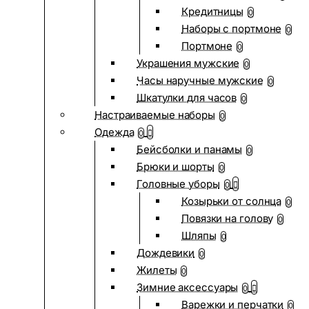
Кредитницы
0
Наборы с портмоне
0
Портмоне
0
Украшения мужские
0
Часы наручные мужские
0
Шкатулки для часов
0
Настраиваемые наборы
0
Одежда
0
Бейсболки и панамы
0
Брюки и шорты
0
Головные уборы
0
Козырьки от солнца
0
Повязки на голову
0
Шляпы
0
Дождевики
0
Жилеты
0
Зимние аксессуары
0
Варежки и перчатки
0