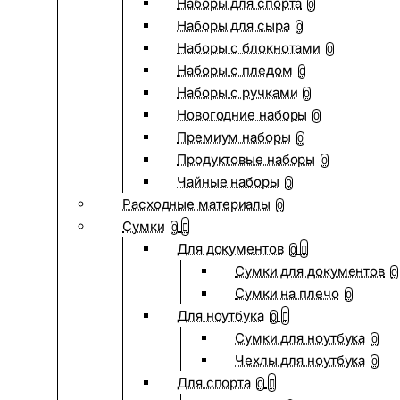
Наборы для спорта
0
Наборы для сыра
0
Наборы с блокнотами
0
Наборы с пледом
0
Наборы с ручками
0
Новогодние наборы
0
Премиум наборы
0
Продуктовые наборы
0
Чайные наборы
0
Расходные материалы
0
Сумки
0
Для документов
0
Сумки для документов
0
Сумки на плечо
0
Для ноутбука
0
Сумки для ноутбука
0
Чехлы для ноутбука
0
Для спорта
0