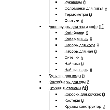
Рукавицы
0
Соломинки для питья
0
Термометры
0
Фартуки
0
Аксессуары для чая и кофе
0
Кофейники
0
Кофемашины
0
Наборы для кофе
0
Наборы для чая
0
Ситечки
0
Чайники
0
Чайные пары
0
Бутылки для воды
0
Контейнеры для еды
0
Кружки и стаканы
0
Коробки для кружек
0
Костеры
0
Кружка конструктор
0