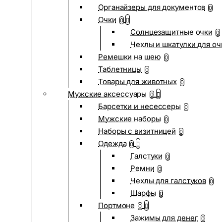
Органайзеры для документов
0
Очки
0
Солнцезащитные очки
0
Чехлы и шкатулки для оч
Ремешки на шею
0
Таблетницы
0
Товары для животных
0
Мужские аксессуары
0
Барсетки и несессеры
0
Мужские наборы
0
Наборы с визитницей
0
Одежда
0
Галстуки
0
Ремни
0
Чехлы для галстуков
0
Шарфы
0
Портмоне
0
Зажимы для денег
0