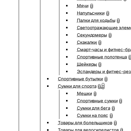
Мячи
0
Напульсники
0
Палки для ходьбы
0
Светоотражающие элем
Секундомеры
0
Скакалки
0
Смарт-часы и фитнес-бр
Спортивные полотенца
0
Шейкеры
0
Эспандеры и фитнес-рез
Спортивные бутылки
0
Сумки для спорта
0
Мешки
0
Спортивные сумки
0
Сумки для бега
0
Сумки на пояс
0
Товары для болельщиков
0
Товары для велосипедистов
0