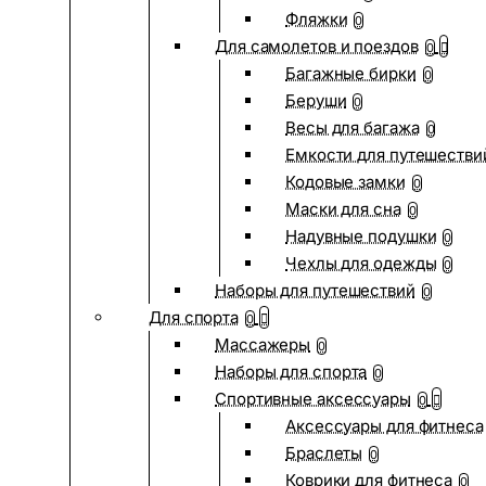
Фляжки
0
Для самолетов и поездов
0
Багажные бирки
0
Беруши
0
Весы для багажа
0
Емкости для путешестви
Кодовые замки
0
Маски для сна
0
Надувные подушки
0
Чехлы для одежды
0
Наборы для путешествий
0
Для спорта
0
Массажеры
0
Наборы для спорта
0
Спортивные аксессуары
0
Аксессуары для фитнеса
Браслеты
0
Коврики для фитнеса
0