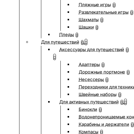
Пляжные игры
0
Развлекательные игры
0
Шахматы
0
Шашки
0
Пледы
0
Для путешествий
0
Аксессуары для путешествий
0
Адаптеры
0
Дорожные портмоне
0
Несессеры
0
Переходники для техник
Швейные наборы
0
Для активных путешествий
0
Бинокли
0
Водонепроницаемые ко
Карабины и держатели
0
Компасы
0