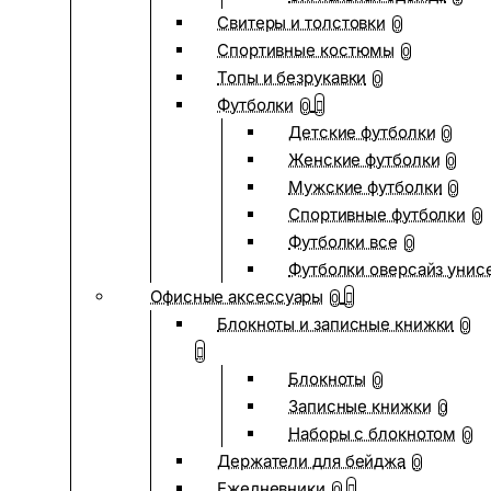
Свитеры и толстовки
0
Спортивные костюмы
0
Топы и безрукавки
0
Футболки
0
Детские футболки
0
Женские футболки
0
Мужские футболки
0
Спортивные футболки
0
Футболки все
0
Футболки оверсайз унис
Офисные аксессуары
0
Блокноты и записные книжки
0
Блокноты
0
Записные книжки
0
Наборы с блокнотом
0
Держатели для бейджа
0
Ежедневники
0