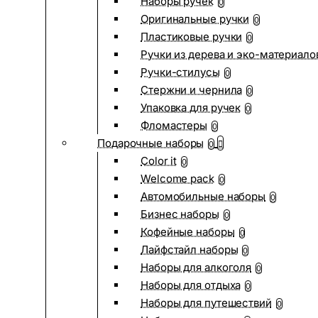
Наборы ручек
0
Оригинальные ручки
0
Пластиковые ручки
0
Ручки из дерева и эко-материало
Ручки-стилусы
0
Стержни и чернила
0
Упаковка для ручек
0
Фломастеры
0
Подарочные наборы
0
Color it
0
Welcome pack
0
Автомобильные наборы
0
Бизнес наборы
0
Кофейные наборы
0
Лайфстайл наборы
0
Наборы для алкоголя
0
Наборы для отдыха
0
Наборы для путешествий
0