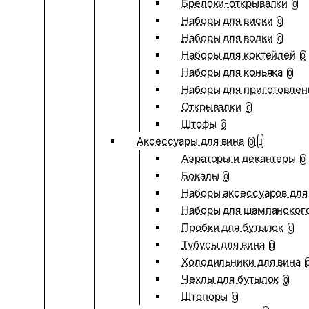
Брелоки-открывалки
0
Наборы для виски
0
Наборы для водки
0
Наборы для коктейлей
0
Наборы для коньяка
0
Наборы для приготовлен
Открывалки
0
Штофы
0
Аксессуары для вина
0
Аэраторы и декантеры
0
Бокалы
0
Наборы аксессуаров для
Наборы для шампанског
Пробки для бутылок
0
Тубусы для вина
0
Холодильники для вина
Чехлы для бутылок
0
Штопоры
0