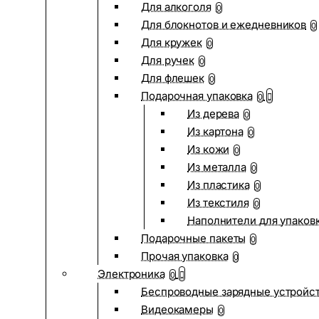
Для алкоголя
0
Для блокнотов и ежедневников
0
Для кружек
0
Для ручек
0
Для флешек
0
Подарочная упаковка
0
Из дерева
0
Из картона
0
Из кожи
0
Из металла
0
Из пластика
0
Из текстиля
0
Наполнители для упаков
Подарочные пакеты
0
Прочая упаковка
0
Электроника
0
Беспроводные зарядные устройств
Видеокамеры
0