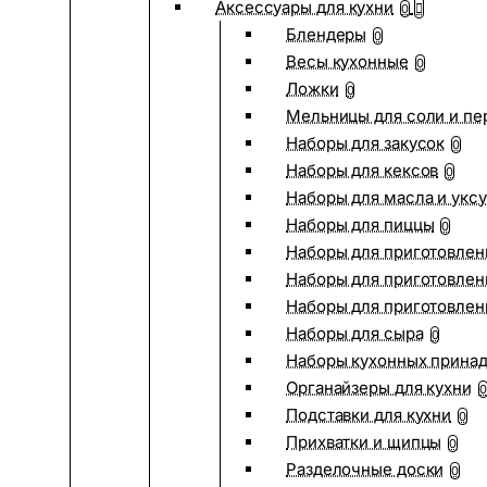
Аксессуары для кухни
0
Блендеры
0
Весы кухонные
0
Ложки
0
Мельницы для соли и пе
Наборы для закусок
0
Наборы для кексов
0
Наборы для масла и укс
Наборы для пиццы
0
Наборы для приготовлен
Наборы для приготовлен
Наборы для приготовлен
Наборы для сыра
0
Наборы кухонных прина
Органайзеры для кухни
0
Подставки для кухни
0
Прихватки и щипцы
0
Разделочные доски
0