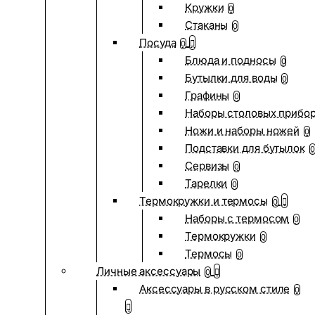
Кружки
0
Стаканы
0
Посуда
0
Блюда и подносы
0
Бутылки для воды
0
Графины
0
Наборы столовых прибо
Ножи и наборы ножей
0
Подставки для бутылок
0
Сервизы
0
Тарелки
0
Термокружки и термосы
0
Наборы с термосом
0
Термокружки
0
Термосы
0
Личные аксессуары
0
Аксессуары в русском стиле
0