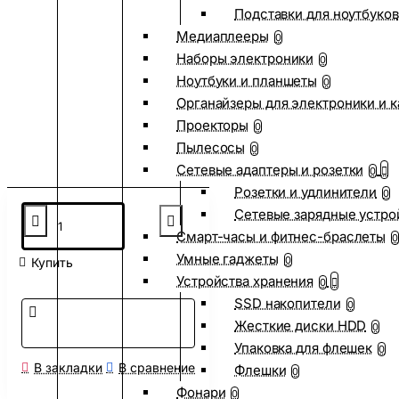
Подставки для ноутбуков
Медиаплееры
0
Наборы электроники
0
Ноутбуки и планшеты
0
Органайзеры для электроники и 
Проекторы
0
Пылесосы
0
Сетевые адаптеры и розетки
0
Розетки и удлинители
0
Сетевые зарядные устро
Смарт-часы и фитнес-браслеты
0
Умные гаджеты
0
Купить
Устройства хранения
0
SSD накопители
0
Жесткие диски HDD
0
Упаковка для флешек
0
В закладки
В сравнение
Флешки
0
Фонари
0