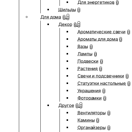
Для энергетиков
0
Шильды
0
Для дома
0
Декор
0
Ароматические свечи
0
Ароматы для дома
0
Вазы
0
Лампы
0
Подвески
0
Растения
0
Свечи и подсвечники
0
Статуэтки настольные
0
Украшения
0
Фоторамки
0
Другое
0
Вентиляторы
0
Камины
0
Органайзеры
0