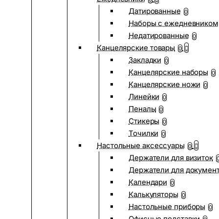
Датированные
0
Наборы с ежедневником
Недатированные
0
Канцелярские товары
0
Закладки
0
Канцелярские наборы
0
Канцелярские ножи
0
Линейки
0
Пеналы
0
Стикеры
0
Точилки
0
Настольные аксессуары
0
Держатели для визиток
Держатели для докумен
Календари
0
Калькуляторы
0
Настольные приборы
0
Офисные подставки