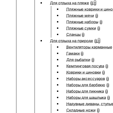
Для отдыха на пляже
0
Пляжные коврики и цино
Пляжные мячи
0
Пляжные наборы
0
Пляжные сумки
0
Сланцы
0
Для отдыха на природе
0
Вентиляторы карманные
Гамаки
0
Для рыбалки
0
Кемпинговая посуда
0
Коврики и циновки
0
Наборы аксессуаров
0
Наборы для барбекю
0
Наборы для пикника
0
Наборы для шашлыка
0
Надувные диваны, стулья
Складные ножи
0