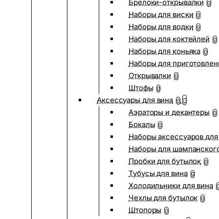
Брелоки-открывалки
0
Наборы для виски
0
Наборы для водки
0
Наборы для коктейлей
0
Наборы для коньяка
0
Наборы для приготовлен
Открывалки
0
Штофы
0
Аксессуары для вина
0
Аэраторы и декантеры
0
Бокалы
0
Наборы аксессуаров для
Наборы для шампанског
Пробки для бутылок
0
Тубусы для вина
0
Холодильники для вина
Чехлы для бутылок
0
Штопоры
0