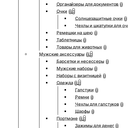
Органайзеры для документов
0
Очки
0
Солнцезащитные очки
0
Чехлы и шкатулки для оч
Ремешки на шею
0
Таблетницы
0
Товары для животных
0
Мужские аксессуары
0
Барсетки и несессеры
0
Мужские наборы
0
Наборы с визитницей
0
Одежда
0
Галстуки
0
Ремни
0
Чехлы для галстуков
0
Шарфы
0
Портмоне
0
Зажимы для денег
0