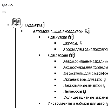
Меню
Сувениры
Автомобильные аксессуары
0
Для кузова
0
Скребки
0
Тросы для транспортиро
Для салона
0
Автомобильные зарядные
Аксессуары для торпеды
Держатели для смартфо
Органайзеры для авто
0
Парковочные визитки
0
Пылесосы
0
Солнцезащитные экраны
Инструменты и наборы для авто