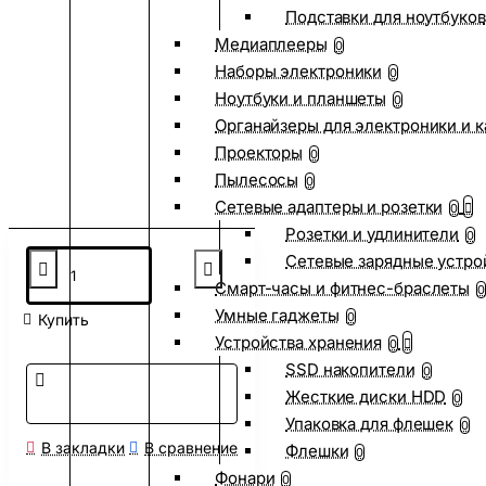
Подставки для ноутбуков
Медиаплееры
0
Наборы электроники
0
Ноутбуки и планшеты
0
Органайзеры для электроники и 
Проекторы
0
Пылесосы
0
Сетевые адаптеры и розетки
0
Розетки и удлинители
0
Сетевые зарядные устро
Смарт-часы и фитнес-браслеты
0
Умные гаджеты
0
Купить
Устройства хранения
0
SSD накопители
0
Жесткие диски HDD
0
Упаковка для флешек
0
В закладки
В сравнение
Флешки
0
Фонари
0