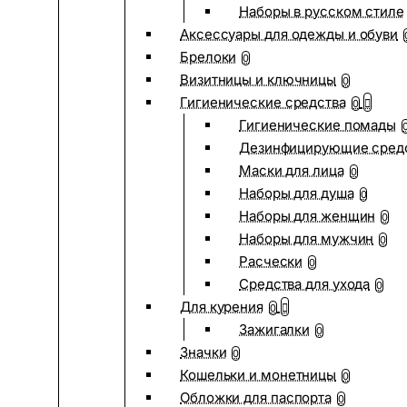
Наборы в русском стиле
Аксессуары для одежды и обуви
Брелоки
0
Визитницы и ключницы
0
Гигиенические средства
0
Гигиенические помады
Дезинфицирующие сред
Маски для лица
0
Наборы для душа
0
Наборы для женщин
0
Наборы для мужчин
0
Расчески
0
Средства для ухода
0
Для курения
0
Зажигалки
0
Значки
0
Кошельки и монетницы
0
Обложки для паспорта
0