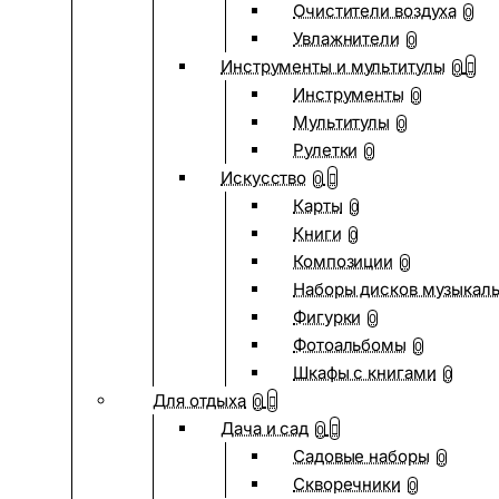
Очистители воздуха
0
Увлажнители
0
Инструменты и мультитулы
0
Инструменты
0
Мультитулы
0
Рулетки
0
Искусство
0
Карты
0
Книги
0
Композиции
0
Наборы дисков музыкал
Фигурки
0
Фотоальбомы
0
Шкафы с книгами
0
Для отдыха
0
Дача и сад
0
Садовые наборы
0
Скворечники
0