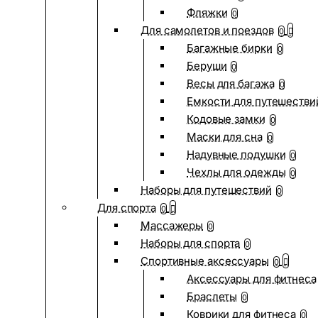
Фляжки
0
Для самолетов и поездов
0
Багажные бирки
0
Беруши
0
Весы для багажа
0
Емкости для путешестви
Кодовые замки
0
Маски для сна
0
Надувные подушки
0
Чехлы для одежды
0
Наборы для путешествий
0
Для спорта
0
Массажеры
0
Наборы для спорта
0
Спортивные аксессуары
0
Аксессуары для фитнеса
Браслеты
0
Коврики для фитнеса
0