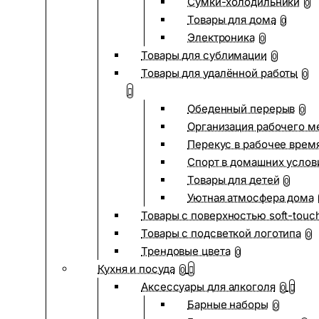
Сумки-холодильники
0
Товары для дома
0
Электроника
0
Товары для сублимации
0
Товары для удалённой работы
0
Обеденный перерыв
0
Организация рабочего м
Перекус в рабочее врем
Спорт в домашних услов
Товары для детей
0
Уютная атмосфера дома
Товары с поверхностью soft-touc
Товары с подсветкой логотипа
0
Трендовые цвета
0
Кухня и посуда
0
Аксессуары для алкоголя
0
Барные наборы
0