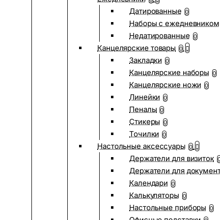
Датированные
0
Наборы с ежедневником
Недатированные
0
Канцелярские товары
0
Закладки
0
Канцелярские наборы
0
Канцелярские ножи
0
Линейки
0
Пеналы
0
Стикеры
0
Точилки
0
Настольные аксессуары
0
Держатели для визиток
Держатели для докумен
Календари
0
Калькуляторы
0
Настольные приборы
0
Офисные подставки