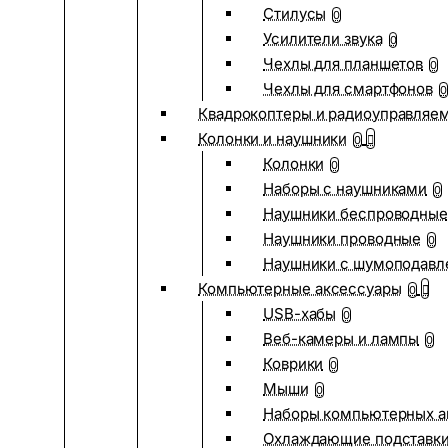
Стилусы
0
Усилители звука
0
Чехлы для планшетов
0
Чехлы для смартфонов
0
Квадрокоптеры и радиоуправляе
Колонки и наушники
0
Колонки
0
Наборы с наушниками
0
Наушники беспроводные
Наушники проводные
0
Наушники с шумоподав
Компьютерные аксессуары
0
USB-хабы
0
Веб-камеры и лампы
0
Коврики
0
Мыши
0
Наборы компьютерных а
Охлаждающие подставк