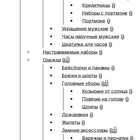
Кредитницы
0
Наборы с портмоне
0
Портмоне
0
Украшения мужские
0
Часы наручные мужские
0
Шкатулки для часов
0
Настраиваемые наборы
0
Одежда
0
Бейсболки и панамы
0
Брюки и шорты
0
Головные уборы
0
Козырьки от солнца
0
Повязки на голову
0
Шляпы
0
Дождевики
0
Жилеты
0
Зимние аксессуары
0
Варежки и перчатки
0