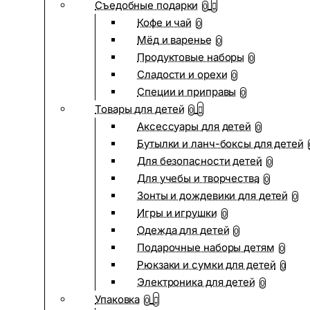
Съедобные подарки
0
Кофе и чай
0
Мёд и варенье
0
Продуктовые наборы
0
Сладости и орехи
0
Специи и приправы
0
Товары для детей
0
Аксессуары для детей
0
Бутылки и ланч-боксы для детей
Для безопасности детей
0
Для учебы и творчества
0
Зонты и дождевики для детей
0
Игры и игрушки
0
Одежда для детей
0
Подарочные наборы детям
0
Рюкзаки и сумки для детей
0
Электроника для детей
0
Упаковка
0