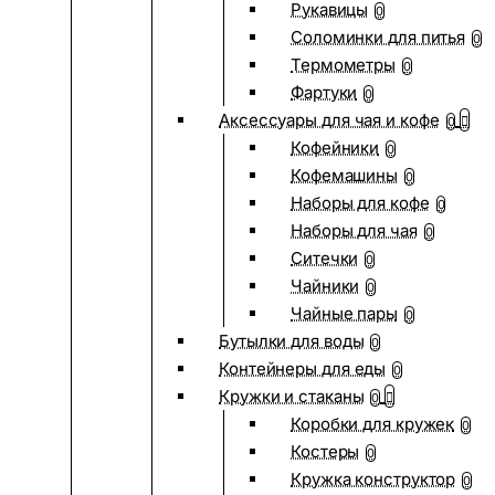
Рукавицы
0
Соломинки для питья
0
Термометры
0
Фартуки
0
Аксессуары для чая и кофе
0
Кофейники
0
Кофемашины
0
Наборы для кофе
0
Наборы для чая
0
Ситечки
0
Чайники
0
Чайные пары
0
Бутылки для воды
0
Контейнеры для еды
0
Кружки и стаканы
0
Коробки для кружек
0
Костеры
0
Кружка конструктор
0