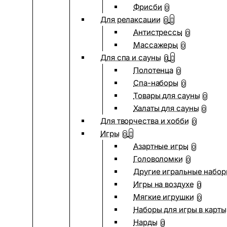
Фрисби
0
Для релаксации
0
Антистрессы
0
Массажеры
0
Для спа и сауны
0
Полотенца
0
Спа-наборы
0
Товары для сауны
0
Халаты для сауны
0
Для творчества и хобби
0
Игры
0
Азартные игры
0
Головоломки
0
Другие игральные набо
Игры на воздухе
0
Мягкие игрушки
0
Наборы для игры в карты
Нарды
0