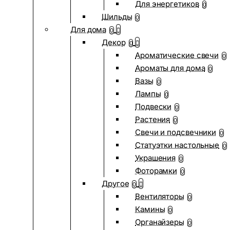
Для энергетиков
0
Шильды
0
Для дома
0
Декор
0
Ароматические свечи
0
Ароматы для дома
0
Вазы
0
Лампы
0
Подвески
0
Растения
0
Свечи и подсвечники
0
Статуэтки настольные
0
Украшения
0
Фоторамки
0
Другое
0
Вентиляторы
0
Камины
0
Органайзеры
0