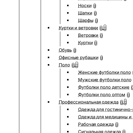
Носки
0
Шапки
0
Шарфы
0
Куртки и ветровки
0
Ветровки
0
Куртки
0
Обувь
0
Офисные рубашки
0
Поло
0
Женские футболки поло
Мужские футболки поло
Футболки поло детские
Футболки поло оптом
0
Профессиональная одежда
0
Одежда для гостинично
Одежда для медицины и 
Рабочая одежда
0
Сигнальная одежда
0