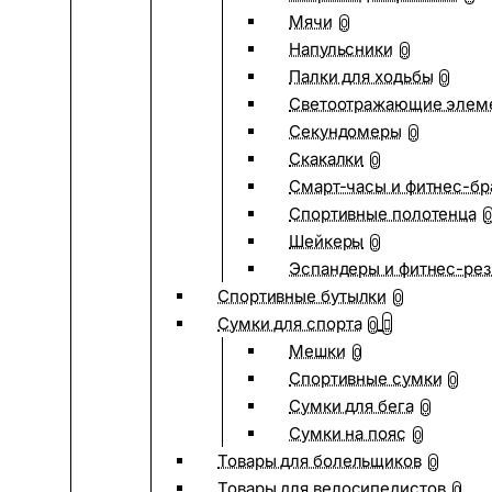
Мячи
0
Напульсники
0
Палки для ходьбы
0
Светоотражающие элем
Секундомеры
0
Скакалки
0
Смарт-часы и фитнес-бр
Спортивные полотенца
0
Шейкеры
0
Эспандеры и фитнес-рез
Спортивные бутылки
0
Сумки для спорта
0
Мешки
0
Спортивные сумки
0
Сумки для бега
0
Сумки на пояс
0
Товары для болельщиков
0
Товары для велосипедистов
0