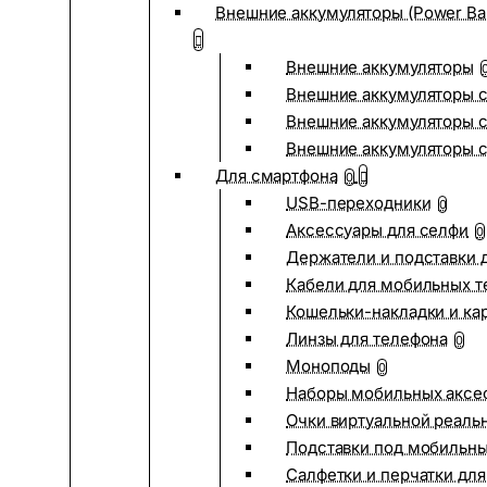
Внешние аккумуляторы (Power Ba
Внешние аккумуляторы
Внешние аккумуляторы с
Внешние аккумуляторы с
Внешние аккумуляторы 
Для смартфона
0
USB-переходники
0
Аксессуары для селфи
0
Держатели и подставки 
Кабели для мобильных т
Кошельки-накладки и ка
Линзы для телефона
0
Моноподы
0
Наборы мобильных аксе
Очки виртуальной реаль
Подставки под мобильн
Салфетки и перчатки для