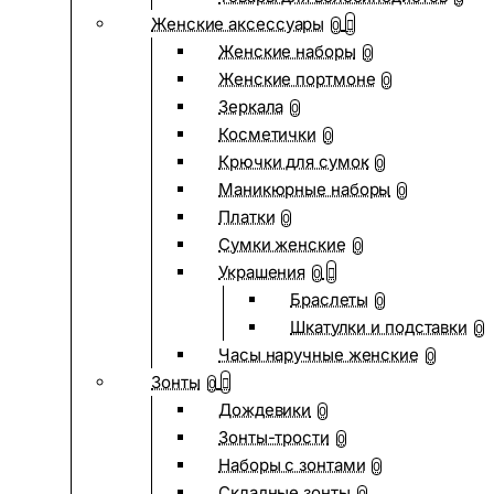
Женские аксессуары
0
Женские наборы
0
Женские портмоне
0
Зеркала
0
Косметички
0
Крючки для сумок
0
Маникюрные наборы
0
Платки
0
Сумки женские
0
Украшения
0
Браслеты
0
Шкатулки и подставки
0
Часы наручные женские
0
Зонты
0
Дождевики
0
Зонты-трости
0
Наборы с зонтами
0
Складные зонты