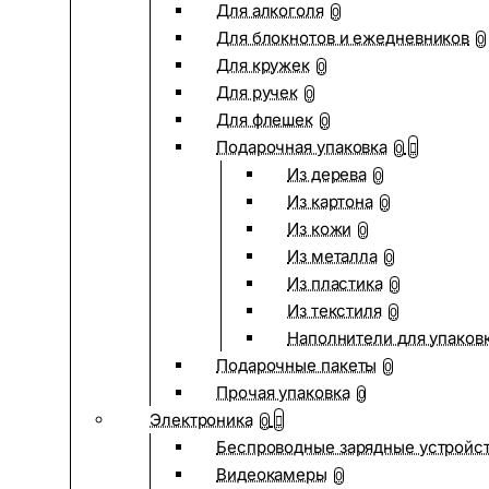
Для алкоголя
0
Для блокнотов и ежедневников
0
Для кружек
0
Для ручек
0
Для флешек
0
Подарочная упаковка
0
Из дерева
0
Из картона
0
Из кожи
0
Из металла
0
Из пластика
0
Из текстиля
0
Наполнители для упаков
Подарочные пакеты
0
Прочая упаковка
0
Электроника
0
Беспроводные зарядные устройств
Видеокамеры
0