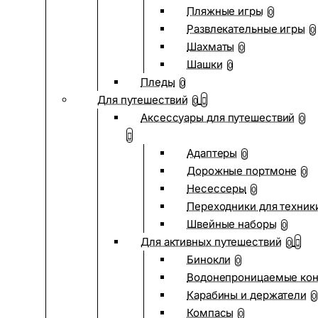
Пляжные игры
0
Развлекательные игры
0
Шахматы
0
Шашки
0
Пледы
0
Для путешествий
0
Аксессуары для путешествий
0
Адаптеры
0
Дорожные портмоне
0
Несессеры
0
Переходники для техник
Швейные наборы
0
Для активных путешествий
0
Бинокли
0
Водонепроницаемые ко
Карабины и держатели
0
Компасы
0