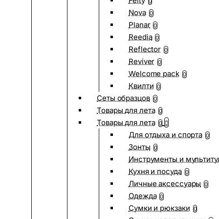
Felty
0
Nova
0
Planar
0
Reedia
0
Reflector
0
Reviver
0
Welcome pack
0
Квилти
0
Сеты образцов
0
Товары для лета
0
Товары для лета
0
Для отдыха и спорта
0
Зонты
0
Инструменты и мультиту
Кухня и посуда
0
Личные аксессуары
0
Одежда
0
Сумки и рюкзаки
0