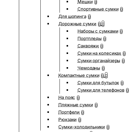
Мешки
0
Спортивные сумки
0
Для шопинга
0
Дорожные сумки
0
Наборы с сумками
0
Портпледы
0
Саквояжи
0
Сумки на колесиках
0
Сумки органайзеры
0
Чемоданы
0
Компактные сумки
0
Сумки для бутылок
0
Сумки для телефонов
0
На пояс
0
Пляжные сумки
0
Портфели
0
Рюкзаки
0
Сумки-холодильники
0