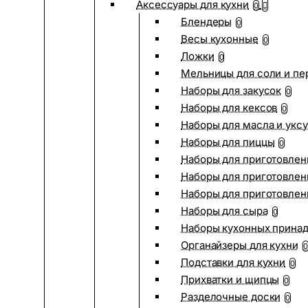
Аксессуары для кухни
0
Блендеры
0
Весы кухонные
0
Ложки
0
Мельницы для соли и пе
Наборы для закусок
0
Наборы для кексов
0
Наборы для масла и укс
Наборы для пиццы
0
Наборы для приготовлен
Наборы для приготовлен
Наборы для приготовлен
Наборы для сыра
0
Наборы кухонных прина
Органайзеры для кухни
0
Подставки для кухни
0
Прихватки и щипцы
0
Разделочные доски
0