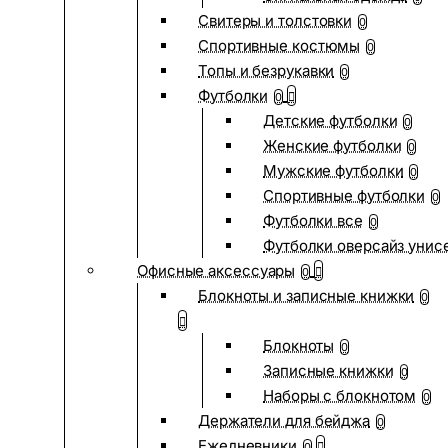
Свитеры и толстовки
0
Спортивные костюмы
0
Топы и безрукавки
0
Футболки
0
Детские футболки
0
Женские футболки
0
Мужские футболки
0
Спортивные футболки
0
Футболки все
0
Футболки оверсайз унис
Офисные аксессуары
0
Блокноты и записные книжки
0
Блокноты
0
Записные книжки
0
Наборы с блокнотом
0
Держатели для бейджа
0
Ежедневники
0