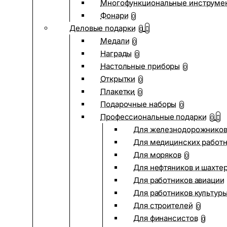
Многофункциональные инструме
Фонари
0
Деловые подарки
0
Медали
0
Награды
0
Настольные приборы
0
Открытки
0
Плакетки
0
Подарочные наборы
0
Профессиональные подарки
0
Для железнодорожнико
Для медицинских работ
Для моряков
0
Для нефтяников и шахте
Для работников авиации
Для работников культур
Для строителей
0
Для финансистов
0