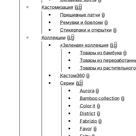
0
Кастомизация
0
Пришивные патчи
0
Ремувки и брелоки
0
Стикерпаки и открытки
0
Коллекции
0
«Зеленая» коллекция
0
Товары из бамбука
0
Товары из переработанн
Товары из растительного
Кастом360
0
Серии
0
Aurora
0
Bamboo collection
0
Color it
0
District
0
Fabrizio
0
Favor
0