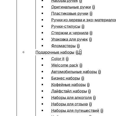
Наборы ручек
0
Оригинальные ручки
0
Пластиковые ручки
0
Ручки из дерева и эко-материало
Ручки-стилусы
0
Стержни и чернила
0
Упаковка для ручек
0
Фломастеры
0
Подарочные наборы
0
Color it
0
Welcome pack
0
Автомобильные наборы
0
Бизнес наборы
0
Кофейные наборы
0
Лайфстайл наборы
0
Наборы для алкоголя
0
Наборы для отдыха
0
Наборы для путешествий
0