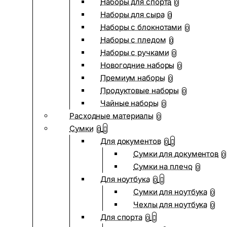
Наборы для спорта
0
Наборы для сыра
0
Наборы с блокнотами
0
Наборы с пледом
0
Наборы с ручками
0
Новогодние наборы
0
Премиум наборы
0
Продуктовые наборы
0
Чайные наборы
0
Расходные материалы
0
Сумки
0
Для документов
0
Сумки для документов
0
Сумки на плечо
0
Для ноутбука
0
Сумки для ноутбука
0
Чехлы для ноутбука
0
Для спорта
0