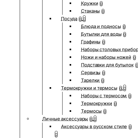
Кружки
0
Стаканы
0
Посуда
0
Блюда и подносы
0
Бутылки для воды
0
Графины
0
Наборы столовых прибо
Ножи и наборы ножей
0
Подставки для бутылок
0
Сервизы
0
Тарелки
0
Термокружки и термосы
0
Наборы с термосом
0
Термокружки
0
Термосы
0
Личные аксессуары
0
Аксессуары в русском стиле
0