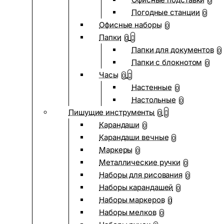
0
Погодные станции
0
Офисные наборы
0
Папки
0
Папки для документов
0
Папки с блокнотом
0
Часы
0
Настенные
0
Настольные
0
Пишущие инструменты
0
Карандаши
0
Карандаши вечные
0
Маркеры
0
Металлические ручки
0
Наборы для рисования
0
Наборы карандашей
0
Наборы маркеров
0
Наборы мелков
0