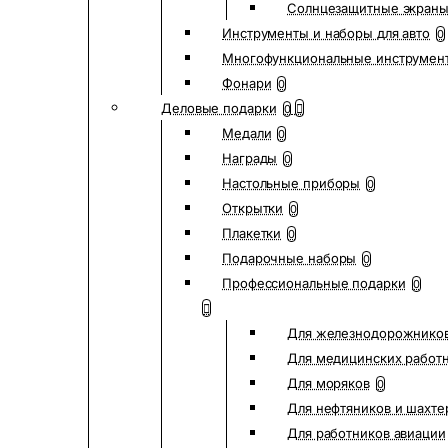
Солнцезащитные экран
Инструменты и наборы для авто
0
Многофункциональные инструмен
Фонари
0
Деловые подарки
0
Медали
0
Награды
0
Настольные приборы
0
Открытки
0
Плакетки
0
Подарочные наборы
0
Профессиональные подарки
0
Для железнодорожнико
Для медицинских работ
Для моряков
0
Для нефтяников и шахте
Для работников авиации