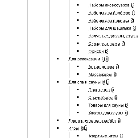
Наборы аксессуаров
0
Наборы для барбекю
0
Наборы для пикника
0
Наборы для шашлыка
0
Надувные диваны, стуль
Складные ножи
0
Фрисби
0
Для релаксации
0
Антистрессы
0
Массажеры
0
Для спа и сауны
0
Полотенца
0
Спа-наборы
0
Товары для сауны
0
Халаты для сауны
0
Для творчества и хобби
0
Игры
0
Азартные игры
0