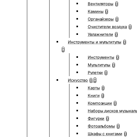
Вентиляторы
0
Камины
0
Органайзеры
0
Очистители воздуха
0
Увлажнители
0
Инструменты и мультитулы
0
Инструменты
0
Мультитулы
0
Рулетки
0
Искусство
0
Карты
0
Книги
0
Композиции
0
Наборы дисков музыкал
Фигурки
0
Фотоальбомы
0
Шкафы с книгами
0