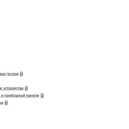
вки грузов
0
е устройства
0
 и приборной панели
0
на
0