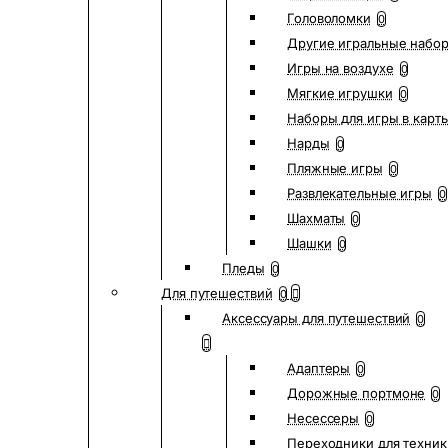
Головоломки
0
Другие игральные набо
Игры на воздухе
0
Мягкие игрушки
0
Наборы для игры в карт
Нарды
0
Пляжные игры
0
Развлекательные игры
0
Шахматы
0
Шашки
0
Пледы
0
Для путешествий
0
Аксессуары для путешествий
0
Адаптеры
0
Дорожные портмоне
0
Несессеры
0
Переходники для техник