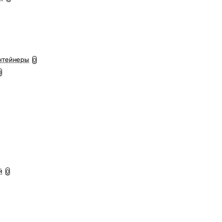
нтейнеры
0
0
й
0