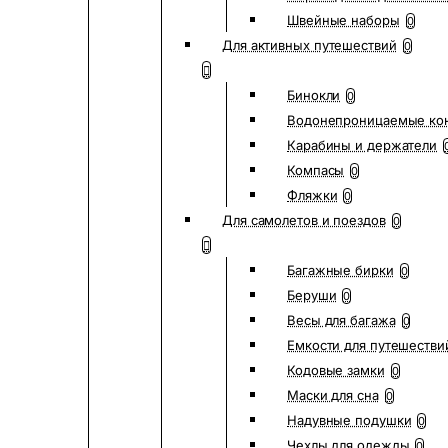
Швейные наборы
0
Для активных путешествий
0
Бинокли
0
Водонепроницаемые ко
Карабины и держатели
Компасы
0
Фляжки
0
Для самолетов и поездов
0
Багажные бирки
0
Беруши
0
Весы для багажа
0
Емкости для путешестви
Кодовые замки
0
Маски для сна
0
Надувные подушки
0
Чехлы для одежды
0