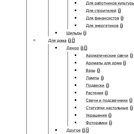
Для работников культур
Для строителей
0
Для финансистов
0
Для энергетиков
0
Шильды
0
Для дома
0
Декор
0
Ароматические свечи
0
Ароматы для дома
0
Вазы
0
Лампы
0
Подвески
0
Растения
0
Свечи и подсвечники
0
Статуэтки настольные
0
Украшения
0
Фоторамки
0
Другое
0