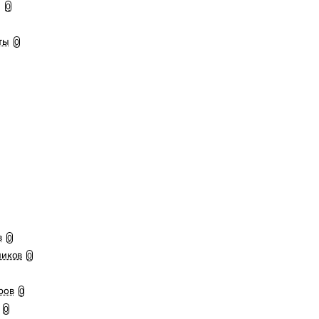
ы
0
ты
0
в
0
ников
0
ров
0
0