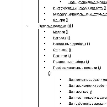
Солнцезащитные экран
Инструменты и наборы для авто
0
Многофункциональные инструмен
Фонари
0
Деловые подарки
0
Медали
0
Награды
0
Настольные приборы
0
Открытки
0
Плакетки
0
Подарочные наборы
0
Профессиональные подарки
0
Для железнодорожнико
Для медицинских работ
Для моряков
0
Для нефтяников и шахте
Для работников авиации