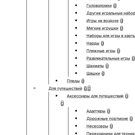
Головоломки
0
Другие игральные набо
Игры на воздухе
0
Мягкие игрушки
0
Наборы для игры в карт
Нарды
0
Пляжные игры
0
Развлекательные игры
0
Шахматы
0
Шашки
0
Пледы
0
Для путешествий
0
Аксессуары для путешествий
0
Адаптеры
0
Дорожные портмоне
0
Несессеры
0
Переходники для техник