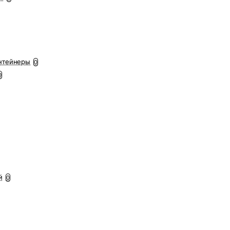
нтейнеры
0
0
й
0