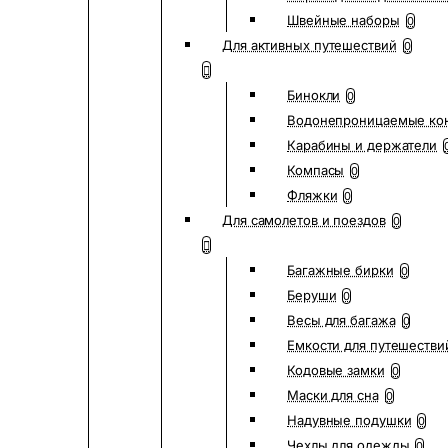
Швейные наборы
0
Для активных путешествий
0
Бинокли
0
Водонепроницаемые ко
Карабины и держатели
Компасы
0
Фляжки
0
Для самолетов и поездов
0
Багажные бирки
0
Беруши
0
Весы для багажа
0
Емкости для путешестви
Кодовые замки
0
Маски для сна
0
Надувные подушки
0
Чехлы для одежды
0