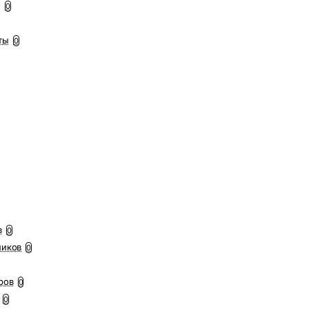
ы
0
ты
0
в
0
ников
0
ров
0
0