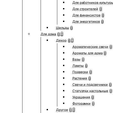
Для работников культур
Для строителей
0
Для финансистов
0
Для энергетиков
0
Шильды
0
Для дома
0
Декор
0
Ароматические свечи
0
Ароматы для дома
0
Вазы
0
Лампы
0
Подвески
0
Растения
0
Свечи и подсвечники
0
Статуэтки настольные
0
Украшения
0
Фоторамки
0
Другое
0