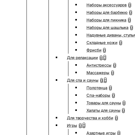
Наборы аксессуаров
0
Наборы для барбекю
0
Наборы для пикника
0
Наборы для шашлыка
0
Надувные диваны, стуль
Складные ножи
0
Фрисби
0
Для релаксации
0
Антистрессы
0
Массажеры
0
Для спа и сауны
0
Полотенца
0
Спа-наборы
0
Товары для сауны
0
Халаты для сауны
0
Для творчества и хобби
0
Игры
0
Азартные игры
0