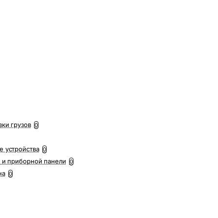
вки грузов
0
е устройства
0
 и приборной панели
0
на
0