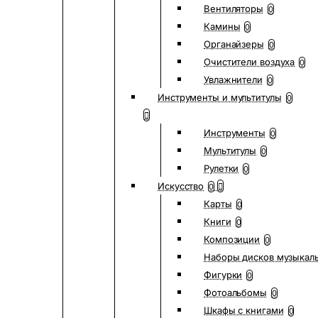
Вентиляторы
0
Камины
0
Органайзеры
0
Очистители воздуха
0
Увлажнители
0
Инструменты и мультитулы
0
Инструменты
0
Мультитулы
0
Рулетки
0
Искусство
0
Карты
0
Книги
0
Композиции
0
Наборы дисков музыкал
Фигурки
0
Фотоальбомы
0
Шкафы с книгами
0