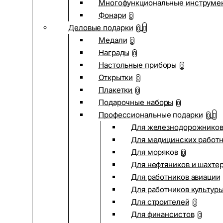
Многофункциональные инструме
Фонари
0
Деловые подарки
0
Медали
0
Награды
0
Настольные приборы
0
Открытки
0
Плакетки
0
Подарочные наборы
0
Профессиональные подарки
0
Для железнодорожнико
Для медицинских работ
Для моряков
0
Для нефтяников и шахте
Для работников авиации
Для работников культур
Для строителей
0
Для финансистов
0