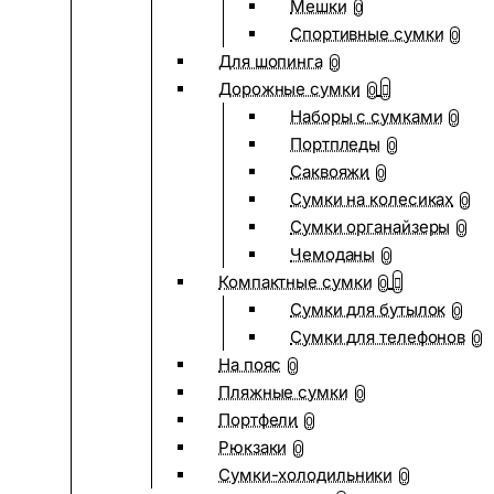
Мешки
0
Спортивные сумки
0
Для шопинга
0
Дорожные сумки
0
Наборы с сумками
0
Портпледы
0
Саквояжи
0
Сумки на колесиках
0
Сумки органайзеры
0
Чемоданы
0
Компактные сумки
0
Сумки для бутылок
0
Сумки для телефонов
0
На пояс
0
Пляжные сумки
0
Портфели
0
Рюкзаки
0
Сумки-холодильники
0