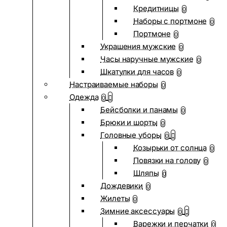
Кредитницы
0
Наборы с портмоне
0
Портмоне
0
Украшения мужские
0
Часы наручные мужские
0
Шкатулки для часов
0
Настраиваемые наборы
0
Одежда
0
Бейсболки и панамы
0
Брюки и шорты
0
Головные уборы
0
Козырьки от солнца
0
Повязки на голову
0
Шляпы
0
Дождевики
0
Жилеты
0
Зимние аксессуары
0
Варежки и перчатки
0