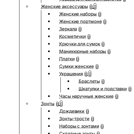
Женские аксессуары
0
Женские наборы
0
Женские портмоне
0
Зеркала
0
Косметички
0
Крючки для сумок
0
Маникюрные наборы
0
Платки
0
Сумки женские
0
Украшения
0
Браслеты
0
Шкатулки и подставки
0
Часы наручные женские
0
Зонты
0
Дождевики
0
Зонты-трости
0
Наборы с зонтами
0
Складные зонты