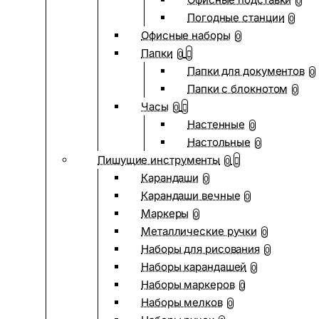
0
Погодные станции
0
Офисные наборы
0
Папки
0
Папки для документов
0
Папки с блокнотом
0
Часы
0
Настенные
0
Настольные
0
Пишущие инструменты
0
Карандаши
0
Карандаши вечные
0
Маркеры
0
Металлические ручки
0
Наборы для рисования
0
Наборы карандашей
0
Наборы маркеров
0
Наборы мелков
0