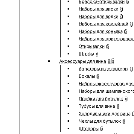
Брелоки-открывалки
0
Наборы для виски
0
Наборы для водки
0
Наборы для коктейлей
0
Наборы для коньяка
0
Наборы для приготовлен
Открывалки
0
Штофы
0
Аксессуары для вина
0
Аэраторы и декантеры
0
Бокалы
0
Наборы аксессуаров для
Наборы для шампанског
Пробки для бутылок
0
Тубусы для вина
0
Холодильники для вина
Чехлы для бутылок
0
Штопоры
0