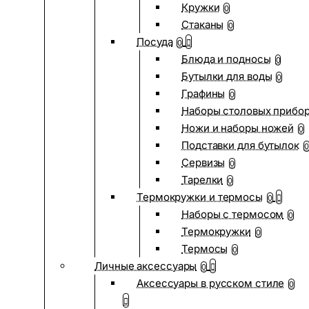
Кружки
0
Стаканы
0
Посуда
0
Блюда и подносы
0
Бутылки для воды
0
Графины
0
Наборы столовых прибо
Ножи и наборы ножей
0
Подставки для бутылок
0
Сервизы
0
Тарелки
0
Термокружки и термосы
0
Наборы с термосом
0
Термокружки
0
Термосы
0
Личные аксессуары
0
Аксессуары в русском стиле
0