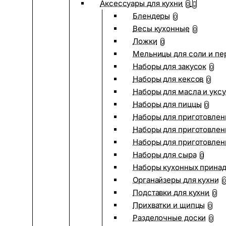
Аксессуары для кухни
0
Блендеры
0
Весы кухонные
0
Ложки
0
Мельницы для соли и пе
Наборы для закусок
0
Наборы для кексов
0
Наборы для масла и укс
Наборы для пиццы
0
Наборы для приготовлен
Наборы для приготовлен
Наборы для приготовлен
Наборы для сыра
0
Наборы кухонных прина
Органайзеры для кухни
0
Подставки для кухни
0
Прихватки и щипцы
0
Разделочные доски
0