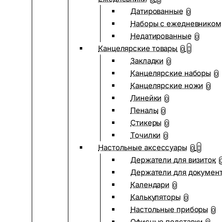
Датированные
0
Наборы с ежедневником
Недатированные
0
Канцелярские товары
0
Закладки
0
Канцелярские наборы
0
Канцелярские ножи
0
Линейки
0
Пеналы
0
Стикеры
0
Точилки
0
Настольные аксессуары
0
Держатели для визиток
Держатели для докумен
Календари
0
Калькуляторы
0
Настольные приборы
0
Офисные подставки