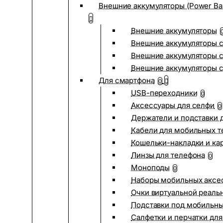
Внешние аккумуляторы (Power Ba
Внешние аккумуляторы
Внешние аккумуляторы с
Внешние аккумуляторы с
Внешние аккумуляторы 
Для смартфона
0
USB-переходники
0
Аксессуары для селфи
0
Держатели и подставки 
Кабели для мобильных т
Кошельки-накладки и ка
Линзы для телефона
0
Моноподы
0
Наборы мобильных аксе
Очки виртуальной реаль
Подставки под мобильн
Салфетки и перчатки для