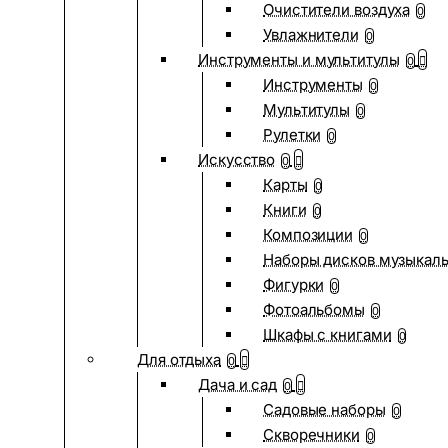
Очистители воздуха
0
Увлажнители
0
Инструменты и мультитулы
0
Инструменты
0
Мультитулы
0
Рулетки
0
Искусство
0
Карты
0
Книги
0
Композиции
0
Наборы дисков музыкал
Фигурки
0
Фотоальбомы
0
Шкафы с книгами
0
Для отдыха
0
Дача и сад
0
Садовые наборы
0
Скворечники
0