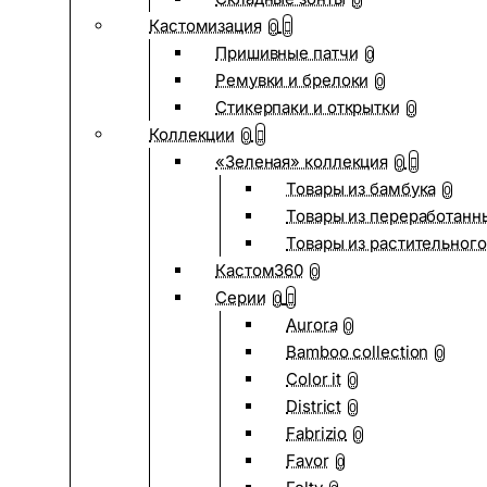
0
Кастомизация
0
Пришивные патчи
0
Ремувки и брелоки
0
Стикерпаки и открытки
0
Коллекции
0
«Зеленая» коллекция
0
Товары из бамбука
0
Товары из переработанн
Товары из растительного
Кастом360
0
Серии
0
Aurora
0
Bamboo collection
0
Color it
0
District
0
Fabrizio
0
Favor
0