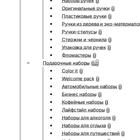
Наборы ручек
0
Оригинальные ручки
0
Пластиковые ручки
0
Ручки из дерева и эко-материало
Ручки-стилусы
0
Стержни и чернила
0
Упаковка для ручек
0
Фломастеры
0
Подарочные наборы
0
Color it
0
Welcome pack
0
Автомобильные наборы
0
Бизнес наборы
0
Кофейные наборы
0
Лайфстайл наборы
0
Наборы для алкоголя
0
Наборы для отдыха
0
Наборы для путешествий
0