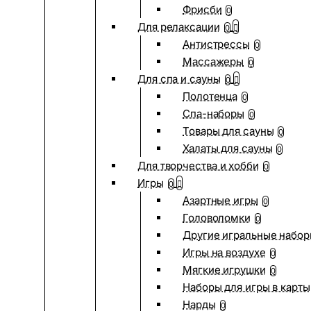
Фрисби
0
Для релаксации
0
Антистрессы
0
Массажеры
0
Для спа и сауны
0
Полотенца
0
Спа-наборы
0
Товары для сауны
0
Халаты для сауны
0
Для творчества и хобби
0
Игры
0
Азартные игры
0
Головоломки
0
Другие игральные набо
Игры на воздухе
0
Мягкие игрушки
0
Наборы для игры в карты
Нарды
0