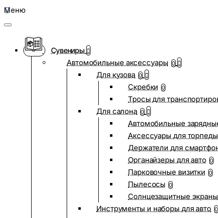
Меню
Сувениры
Автомобильные аксессуары
0
Для кузова
0
Скребки
0
Тросы для транспортиро
Для салона
0
Автомобильные зарядные
Аксессуары для торпеды
Держатели для смартфо
Органайзеры для авто
0
Парковочные визитки
0
Пылесосы
0
Солнцезащитные экраны
Инструменты и наборы для авто