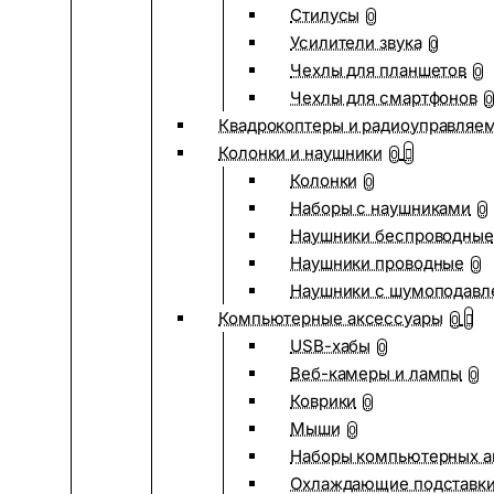
Стилусы
0
Усилители звука
0
Чехлы для планшетов
0
Чехлы для смартфонов
0
Квадрокоптеры и радиоуправляе
Колонки и наушники
0
Колонки
0
Наборы с наушниками
0
Наушники беспроводные
Наушники проводные
0
Наушники с шумоподав
Компьютерные аксессуары
0
USB-хабы
0
Веб-камеры и лампы
0
Коврики
0
Мыши
0
Наборы компьютерных а
Охлаждающие подставк