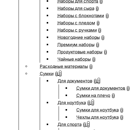
Наборы для спорта
0
Наборы для сыра
0
Наборы с блокнотами
0
Наборы с пледом
0
Наборы с ручками
0
Новогодние наборы
0
Премиум наборы
0
Продуктовые наборы
0
Чайные наборы
0
Расходные материалы
0
Сумки
0
Для документов
0
Сумки для документов
0
Сумки на плечо
0
Для ноутбука
0
Сумки для ноутбука
0
Чехлы для ноутбука
0
Для спорта
0