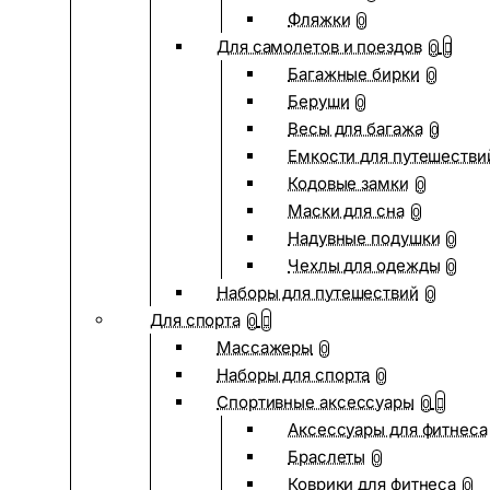
Фляжки
0
Для самолетов и поездов
0
Багажные бирки
0
Беруши
0
Весы для багажа
0
Емкости для путешестви
Кодовые замки
0
Маски для сна
0
Надувные подушки
0
Чехлы для одежды
0
Наборы для путешествий
0
Для спорта
0
Массажеры
0
Наборы для спорта
0
Спортивные аксессуары
0
Аксессуары для фитнеса
Браслеты
0
Коврики для фитнеса
0