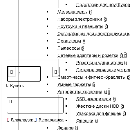
Подставки для ноутбуков
Медиаплееры
0
Наборы электроники
0
Ноутбуки и планшеты
0
Органайзеры для электроники и 
Проекторы
0
Пылесосы
0
Сетевые адаптеры и розетки
0
Розетки и удлинители
0
Сетевые зарядные устро
Смарт-часы и фитнес-браслеты
0
Умные гаджеты
0
Купить
Устройства хранения
0
SSD накопители
0
Жесткие диски HDD
0
Упаковка для флешек
0
В закладки
В сравнение
Флешки
0
Фонари
0