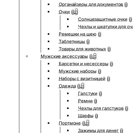
Органайзеры для документов
0
Очки
0
Солнцезащитные очки
0
Чехлы и шкатулки для оч
Ремешки на шею
0
Таблетницы
0
Товары для животных
0
Мужские аксессуары
0
Барсетки и несессеры
0
Мужские наборы
0
Наборы с визитницей
0
Одежда
0
Галстуки
0
Ремни
0
Чехлы для галстуков
0
Шарфы
0
Портмоне
0
Зажимы для денег
0