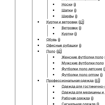
Носки
0
Шапки
0
Шарфы
0
Куртки и ветровки
0
Ветровки
0
Куртки
0
Обувь
0
Офисные рубашки
0
Поло
0
Женские футболки поло
Мужские футболки поло
Футболки поло детские
Футболки поло оптом
0
Профессиональная одежда
0
Одежда для гостинично
Одежда для медицины и 
Рабочая одежда
0
Сигнальная одежда
0