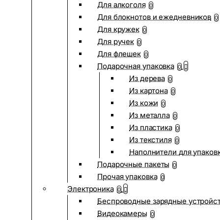
Для алкоголя
0
Для блокнотов и ежедневников
0
Для кружек
0
Для ручек
0
Для флешек
0
Подарочная упаковка
0
Из дерева
0
Из картона
0
Из кожи
0
Из металла
0
Из пластика
0
Из текстиля
0
Наполнители для упаков
Подарочные пакеты
0
Прочая упаковка
0
Электроника
0
Беспроводные зарядные устройств
Видеокамеры
0