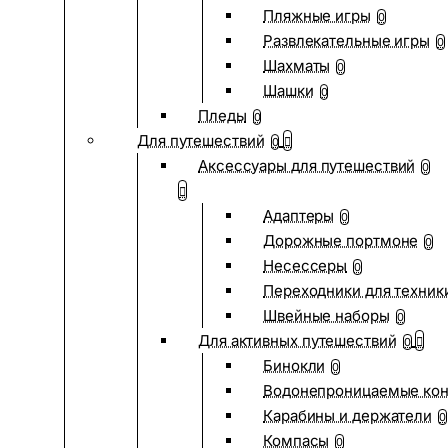
Пляжные игры
0
Развлекательные игры
0
Шахматы
0
Шашки
0
Пледы
0
Для путешествий
0
Аксессуары для путешествий
0
Адаптеры
0
Дорожные портмоне
0
Несессеры
0
Переходники для техник
Швейные наборы
0
Для активных путешествий
0
Бинокли
0
Водонепроницаемые ко
Карабины и держатели
0
Компасы
0