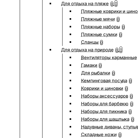
Для отдыха на пляже
0
Пляжные коврики и цино
Пляжные мячи
0
Пляжные наборы
0
Пляжные сумки
0
Сланцы
0
Для отдыха на природе
0
Вентиляторы карманные
Гамаки
0
Для рыбалки
0
Кемпинговая посуда
0
Коврики и циновки
0
Наборы аксессуаров
0
Наборы для барбекю
0
Наборы для пикника
0
Наборы для шашлыка
0
Надувные диваны, стулья
Складные ножи
0