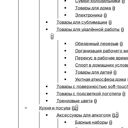
Сумки-холодильники
0
Товары для дома
0
Электроника
0
Товары для сублимации
0
Товары для удалённой работы
0
Обеденный перерыв
0
Организация рабочего м
Перекус в рабочее врем
Спорт в домашних услов
Товары для детей
0
Уютная атмосфера дома
Товары с поверхностью soft-touc
Товары с подсветкой логотипа
0
Трендовые цвета
0
Кухня и посуда
0
Аксессуары для алкоголя
0
Барные наборы
0