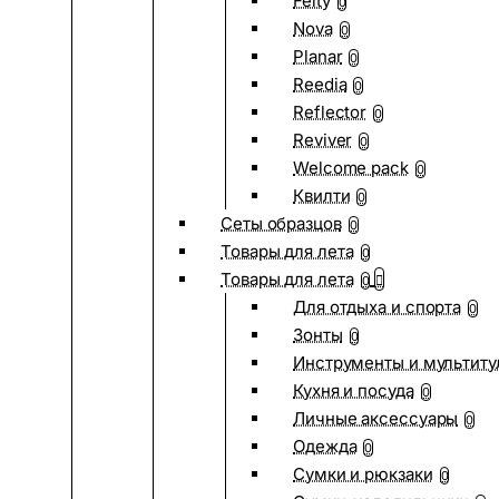
Felty
0
Nova
0
Planar
0
Reedia
0
Reflector
0
Reviver
0
Welcome pack
0
Квилти
0
Сеты образцов
0
Товары для лета
0
Товары для лета
0
Для отдыха и спорта
0
Зонты
0
Инструменты и мультиту
Кухня и посуда
0
Личные аксессуары
0
Одежда
0
Сумки и рюкзаки
0