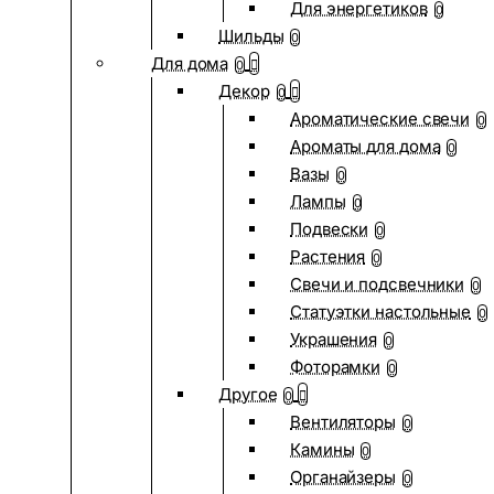
Для энергетиков
0
Шильды
0
Для дома
0
Декор
0
Ароматические свечи
0
Ароматы для дома
0
Вазы
0
Лампы
0
Подвески
0
Растения
0
Свечи и подсвечники
0
Статуэтки настольные
0
Украшения
0
Фоторамки
0
Другое
0
Вентиляторы
0
Камины
0
Органайзеры
0