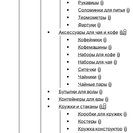
Рукавицы
0
Соломинки для питья
0
Термометры
0
Фартуки
0
Аксессуары для чая и кофе
0
Кофейники
0
Кофемашины
0
Наборы для кофе
0
Наборы для чая
0
Ситечки
0
Чайники
0
Чайные пары
0
Бутылки для воды
0
Контейнеры для еды
0
Кружки и стаканы
0
Коробки для кружек
0
Костеры
0
Кружка конструктор
0