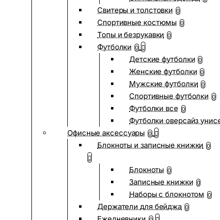
Свитеры и толстовки
0
Спортивные костюмы
0
Топы и безрукавки
0
Футболки
0
Детские футболки
0
Женские футболки
0
Мужские футболки
0
Спортивные футболки
0
Футболки все
0
Футболки оверсайз унис
Офисные аксессуары
0
Блокноты и записные книжки
0
Блокноты
0
Записные книжки
0
Наборы с блокнотом
0
Держатели для бейджа
0
Ежедневники
0