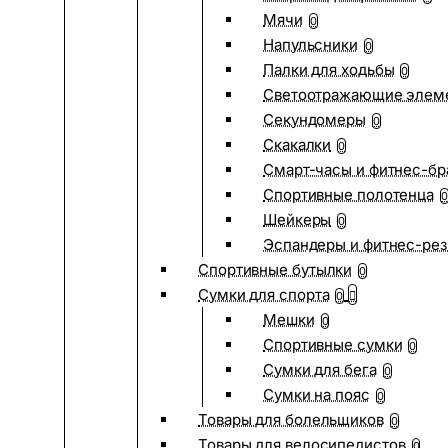
Мячи
0
Напульсники
0
Палки для ходьбы
0
Светоотражающие элем
Секундомеры
0
Скакалки
0
Смарт-часы и фитнес-бр
Спортивные полотенца
0
Шейкеры
0
Эспандеры и фитнес-рез
Спортивные бутылки
0
Сумки для спорта
0
Мешки
0
Спортивные сумки
0
Сумки для бега
0
Сумки на пояс
0
Товары для болельщиков
0
Товары для велосипедистов
0