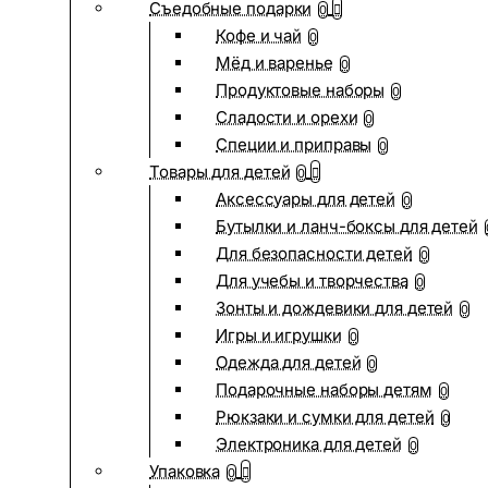
Съедобные подарки
0
Кофе и чай
0
Мёд и варенье
0
Продуктовые наборы
0
Сладости и орехи
0
Специи и приправы
0
Товары для детей
0
Аксессуары для детей
0
Бутылки и ланч-боксы для детей
Для безопасности детей
0
Для учебы и творчества
0
Зонты и дождевики для детей
0
Игры и игрушки
0
Одежда для детей
0
Подарочные наборы детям
0
Рюкзаки и сумки для детей
0
Электроника для детей
0
Упаковка
0