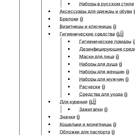
Наборы в русском стиле
Аксессуары для одежды и обуви
Брелоки
0
Визитницы и ключницы
0
Гигиенические средства
0
Гигиенические помады
Дезинфицирующие сред
Маски для лица
0
Наборы для душа
0
Наборы для женщин
0
Наборы для мужчин
0
Расчески
0
Средства для ухода
0
Для курения
0
Зажигалки
0
Значки
0
Кошельки и монетницы
0
Обложки для паспорта
0