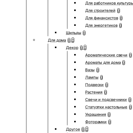
Для работников культур
Для строителей
0
Для финансистов
0
Для энергетиков
0
Шильды
0
Для дома
0
Декор
0
Ароматические свечи
0
Ароматы для дома
0
Вазы
0
Лампы
0
Подвески
0
Растения
0
Свечи и подсвечники
0
Статуэтки настольные
0
Украшения
0
Фоторамки
0
Другое
0