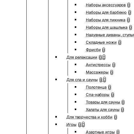
Наборы аксессуаров
0
Наборы для барбекю
0
Наборы для пикника
0
Наборы для шашлыка
0
Надувные диваны, стуль
Складные ножи
0
Фрисби
0
Для релаксации
0
Антистрессы
0
Массажеры
0
Для спа и сауны
0
Полотенца
0
Спа-наборы
0
Товары для сауны
0
Халаты для сауны
0
Для творчества и хобби
0
Игры
0
Азартные игры
0