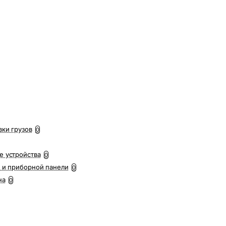
вки грузов
0
е устройства
0
 и приборной панели
0
на
0