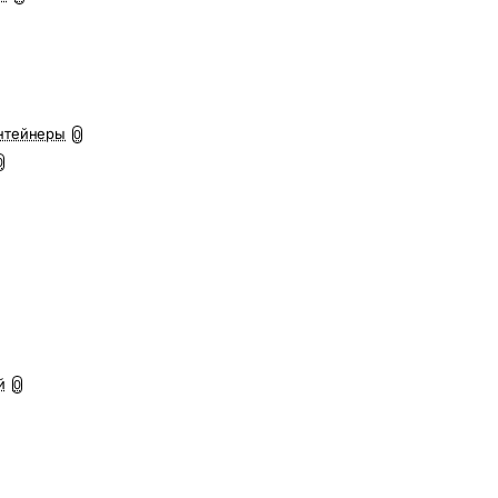
нтейнеры
0
0
й
0