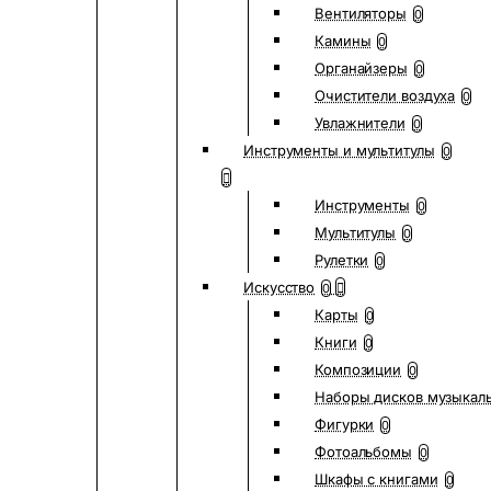
Вентиляторы
0
Камины
0
Органайзеры
0
Очистители воздуха
0
Увлажнители
0
Инструменты и мультитулы
0
Инструменты
0
Мультитулы
0
Рулетки
0
Искусство
0
Карты
0
Книги
0
Композиции
0
Наборы дисков музыкал
Фигурки
0
Фотоальбомы
0
Шкафы с книгами
0