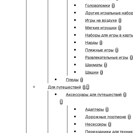
Головоломки
0
Другие игральные набо
Игры на воздухе
0
Мягкие игрушки
0
Наборы для игры в карт
Нарды
0
Пляжные игры
0
Развлекательные игры
0
Шахматы
0
Шашки
0
Пледы
0
Для путешествий
0
Аксессуары для путешествий
0
Адаптеры
0
Дорожные портмоне
0
Несессеры
0
Переходники для техник