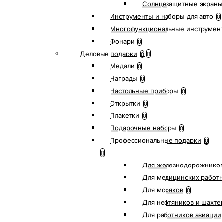
Солнцезащитные экран
Инструменты и наборы для авто
0
Многофункциональные инструмен
Фонари
0
Деловые подарки
0
Медали
0
Награды
0
Настольные приборы
0
Открытки
0
Плакетки
0
Подарочные наборы
0
Профессиональные подарки
0
Для железнодорожнико
Для медицинских работ
Для моряков
0
Для нефтяников и шахте
Для работников авиации