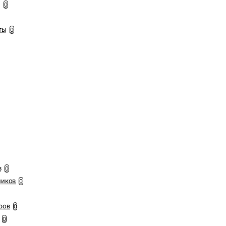
ы
0
ты
0
в
0
ников
0
ров
0
0