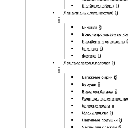
Швейные наборы
0
Для активных путешествий
0
Бинокли
0
Водонепроницаемые ко
Карабины и держатели
Компасы
0
Фляжки
0
Для самолетов и поездов
0
Багажные бирки
0
Беруши
0
Весы для багажа
0
Емкости для путешестви
Кодовые замки
0
Маски для сна
0
Надувные подушки
0
Чехлы для одежды
0