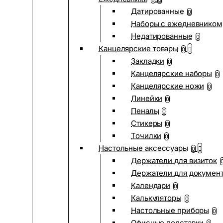
Датированные
0
Наборы с ежедневником
Недатированные
0
Канцелярские товары
0
Закладки
0
Канцелярские наборы
0
Канцелярские ножи
0
Линейки
0
Пеналы
0
Стикеры
0
Точилки
0
Настольные аксессуары
0
Держатели для визиток
Держатели для докумен
Календари
0
Калькуляторы
0
Настольные приборы
0
Офисные подставки