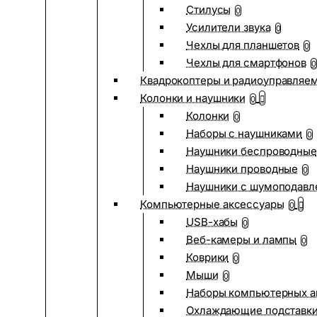
Стилусы
0
Усилители звука
0
Чехлы для планшетов
0
Чехлы для смартфонов
0
Квадрокоптеры и радиоуправляе
Колонки и наушники
0
Колонки
0
Наборы с наушниками
0
Наушники беспроводные
Наушники проводные
0
Наушники с шумоподав
Компьютерные аксессуары
0
USB-хабы
0
Веб-камеры и лампы
0
Коврики
0
Мыши
0
Наборы компьютерных а
Охлаждающие подставк