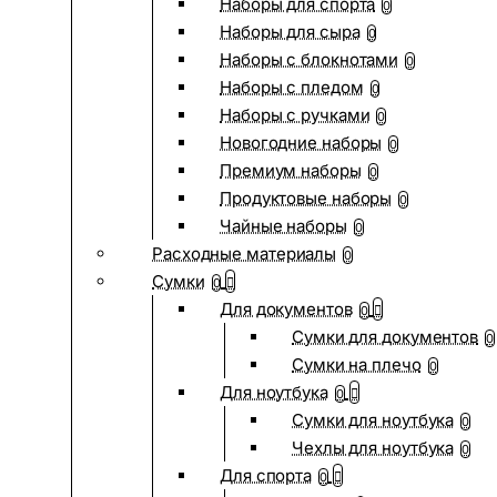
Наборы для спорта
0
Наборы для сыра
0
Наборы с блокнотами
0
Наборы с пледом
0
Наборы с ручками
0
Новогодние наборы
0
Премиум наборы
0
Продуктовые наборы
0
Чайные наборы
0
Расходные материалы
0
Сумки
0
Для документов
0
Сумки для документов
0
Сумки на плечо
0
Для ноутбука
0
Сумки для ноутбука
0
Чехлы для ноутбука
0
Для спорта
0