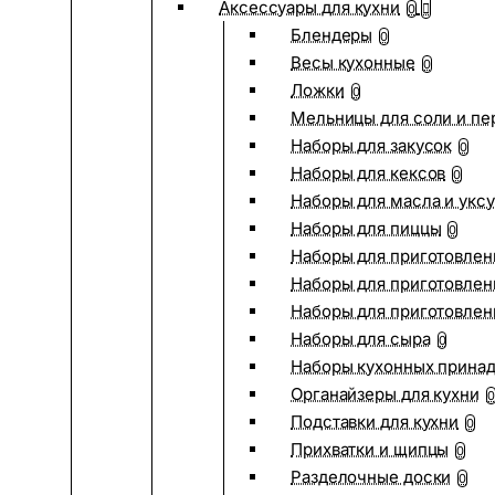
Аксессуары для кухни
0
Блендеры
0
Весы кухонные
0
Ложки
0
Мельницы для соли и пе
Наборы для закусок
0
Наборы для кексов
0
Наборы для масла и укс
Наборы для пиццы
0
Наборы для приготовлен
Наборы для приготовлен
Наборы для приготовлен
Наборы для сыра
0
Наборы кухонных прина
Органайзеры для кухни
0
Подставки для кухни
0
Прихватки и щипцы
0
Разделочные доски
0