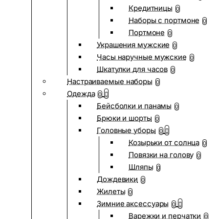
Кредитницы
0
Наборы с портмоне
0
Портмоне
0
Украшения мужские
0
Часы наручные мужские
0
Шкатулки для часов
0
Настраиваемые наборы
0
Одежда
0
Бейсболки и панамы
0
Брюки и шорты
0
Головные уборы
0
Козырьки от солнца
0
Повязки на голову
0
Шляпы
0
Дождевики
0
Жилеты
0
Зимние аксессуары
0
Варежки и перчатки
0