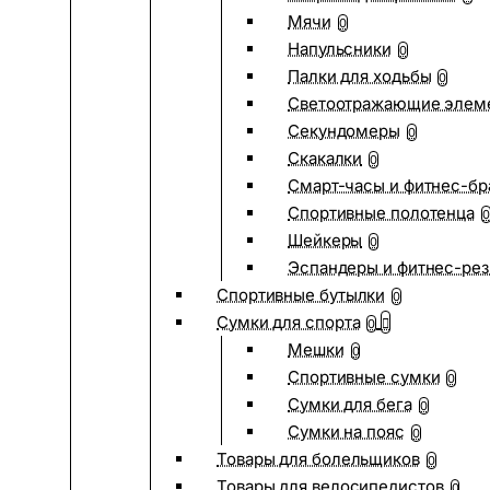
Мячи
0
Напульсники
0
Палки для ходьбы
0
Светоотражающие элем
Секундомеры
0
Скакалки
0
Смарт-часы и фитнес-бр
Спортивные полотенца
0
Шейкеры
0
Эспандеры и фитнес-рез
Спортивные бутылки
0
Сумки для спорта
0
Мешки
0
Спортивные сумки
0
Сумки для бега
0
Сумки на пояс
0
Товары для болельщиков
0
Товары для велосипедистов
0