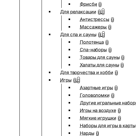
Фрисби
0
Для релаксации
0
Антистрессы
0
Массажеры
0
Для спа и сауны
0
Полотенца
0
Спа-наборы
0
Товары для сауны
0
Халаты для сауны
0
Для творчества и хобби
0
Игры
0
Азартные игры
0
Головоломки
0
Другие игральные набо
Игры на воздухе
0
Мягкие игрушки
0
Наборы для игры в карты
Нарды
0