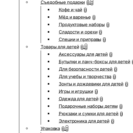
Съедобные подарки
0
Кофе и чай
0
Мёд и варенье
0
Продуктовые наборы
0
Сладости и орехи
0
Специи и приправы
0
Товары для детей
0
Аксессуары для детей
0
Бутылки и ланч-боксы для детей
Для безопасности детей
0
Для учебы и творчества
0
Зонты и дождевики для детей
0
Игры и игрушки
0
Одежда для детей
0
Подарочные наборы детям
0
Рюкзаки и сумки для детей
0
Электроника для детей
0
Упаковка
0