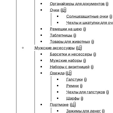
Органайзеры для документов
0
Очки
0
Солнцезащитные очки
0
Чехлы и шкатулки для оч
Ремешки на шею
0
Таблетницы
0
Товары для животных
0
Мужские аксессуары
0
Барсетки и несессеры
0
Мужские наборы
0
Наборы с визитницей
0
Одежда
0
Галстуки
0
Ремни
0
Чехлы для галстуков
0
Шарфы
0
Портмоне
0
Зажимы для денег
0