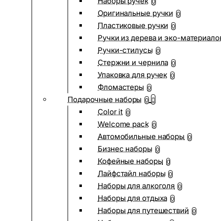
Наборы ручек
0
Оригинальные ручки
0
Пластиковые ручки
0
Ручки из дерева и эко-материало
Ручки-стилусы
0
Стержни и чернила
0
Упаковка для ручек
0
Фломастеры
0
Подарочные наборы
0
Color it
0
Welcome pack
0
Автомобильные наборы
0
Бизнес наборы
0
Кофейные наборы
0
Лайфстайл наборы
0
Наборы для алкоголя
0
Наборы для отдыха
0
Наборы для путешествий
0