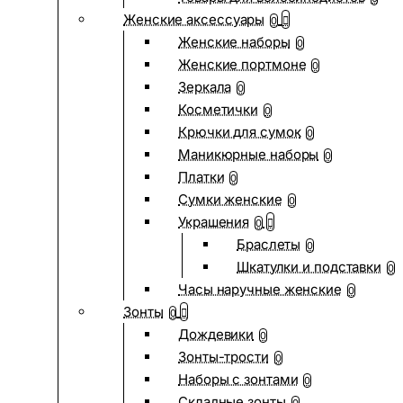
Женские аксессуары
0
Женские наборы
0
Женские портмоне
0
Зеркала
0
Косметички
0
Крючки для сумок
0
Маникюрные наборы
0
Платки
0
Сумки женские
0
Украшения
0
Браслеты
0
Шкатулки и подставки
0
Часы наручные женские
0
Зонты
0
Дождевики
0
Зонты-трости
0
Наборы с зонтами
0
Складные зонты