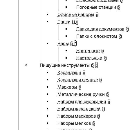
0
Погодные станции
0
Офисные наборы
0
Папки
0
Папки для документов
0
Папки с блокнотом
0
Часы
0
Настенные
0
Настольные
0
Пишущие инструменты
0
Карандаши
0
Карандаши вечные
0
Маркеры
0
Металлические ручки
0
Наборы для рисования
0
Наборы карандашей
0
Наборы маркеров
0
Наборы мелков
0