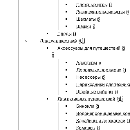
Пляжные игры
0
Развлекательные игры
0
Шахматы
0
Шашки
0
Пледы
0
Для путешествий
0
Аксессуары для путешествий
0
Адаптеры
0
Дорожные портмоне
0
Несессеры
0
Переходники для техник
Швейные наборы
0
Для активных путешествий
0
Бинокли
0
Водонепроницаемые ко
Карабины и держатели
0
Компасы
0