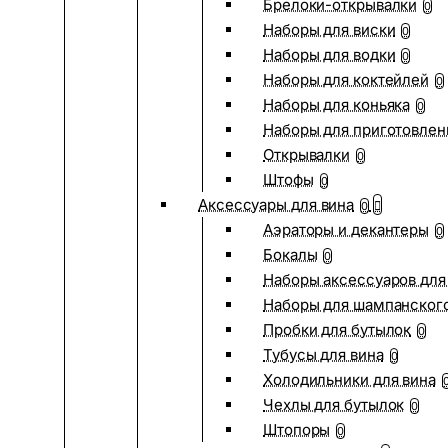
Брелоки-открывалки
0
Наборы для виски
0
Наборы для водки
0
Наборы для коктейлей
0
Наборы для коньяка
0
Наборы для приготовлен
Открывалки
0
Штофы
0
Аксессуары для вина
0
Аэраторы и декантеры
0
Бокалы
0
Наборы аксессуаров для
Наборы для шампанског
Пробки для бутылок
0
Тубусы для вина
0
Холодильники для вина
Чехлы для бутылок
0
Штопоры
0