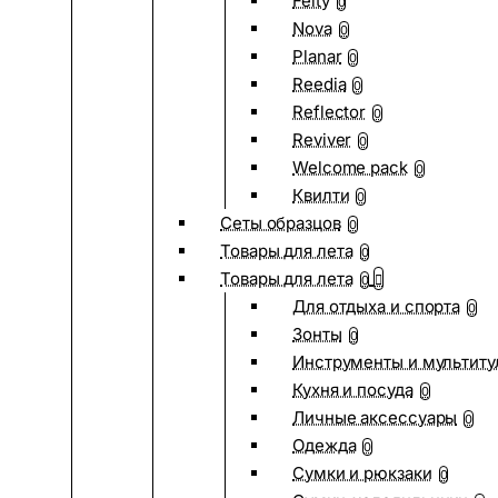
Felty
0
Nova
0
Planar
0
Reedia
0
Reflector
0
Reviver
0
Welcome pack
0
Квилти
0
Сеты образцов
0
Товары для лета
0
Товары для лета
0
Для отдыха и спорта
0
Зонты
0
Инструменты и мультиту
Кухня и посуда
0
Личные аксессуары
0
Одежда
0
Сумки и рюкзаки
0