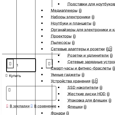
Подставки для ноутбуков
Медиаплееры
0
Наборы электроники
0
Ноутбуки и планшеты
0
Органайзеры для электроники и 
Проекторы
0
Пылесосы
0
Сетевые адаптеры и розетки
0
Розетки и удлинители
0
Сетевые зарядные устро
Смарт-часы и фитнес-браслеты
0
Умные гаджеты
0
Купить
Устройства хранения
0
SSD накопители
0
Жесткие диски HDD
0
Упаковка для флешек
0
В закладки
В сравнение
Флешки
0
Фонари
0