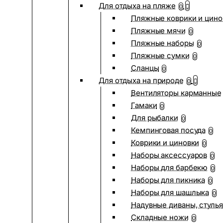
Для отдыха на пляже
0
Пляжные коврики и цино
Пляжные мячи
0
Пляжные наборы
0
Пляжные сумки
0
Сланцы
0
Для отдыха на природе
0
Вентиляторы карманные
Гамаки
0
Для рыбалки
0
Кемпинговая посуда
0
Коврики и циновки
0
Наборы аксессуаров
0
Наборы для барбекю
0
Наборы для пикника
0
Наборы для шашлыка
0
Надувные диваны, стулья
Складные ножи
0