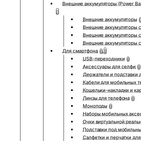
Внешние аккумуляторы (Power Ba
Внешние аккумуляторы
Внешние аккумуляторы с
Внешние аккумуляторы с
Внешние аккумуляторы 
Для смартфона
0
USB-переходники
0
Аксессуары для селфи
0
Держатели и подставки 
Кабели для мобильных т
Кошельки-накладки и ка
Линзы для телефона
0
Моноподы
0
Наборы мобильных аксе
Очки виртуальной реаль
Подставки под мобильн
Салфетки и перчатки для