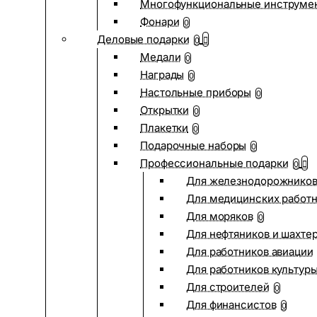
Многофункциональные инструме
Фонари
0
Деловые подарки
0
Медали
0
Награды
0
Настольные приборы
0
Открытки
0
Плакетки
0
Подарочные наборы
0
Профессиональные подарки
0
Для железнодорожнико
Для медицинских работ
Для моряков
0
Для нефтяников и шахте
Для работников авиации
Для работников культур
Для строителей
0
Для финансистов
0