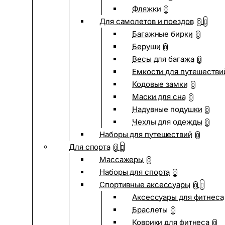
Фляжки
0
Для самолетов и поездов
0
Багажные бирки
0
Беруши
0
Весы для багажа
0
Емкости для путешестви
Кодовые замки
0
Маски для сна
0
Надувные подушки
0
Чехлы для одежды
0
Наборы для путешествий
0
Для спорта
0
Массажеры
0
Наборы для спорта
0
Спортивные аксессуары
0
Аксессуары для фитнеса
Браслеты
0
Коврики для фитнеса
0