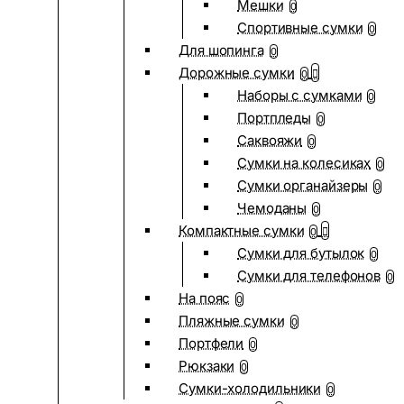
Мешки
0
Спортивные сумки
0
Для шопинга
0
Дорожные сумки
0
Наборы с сумками
0
Портпледы
0
Саквояжи
0
Сумки на колесиках
0
Сумки органайзеры
0
Чемоданы
0
Компактные сумки
0
Сумки для бутылок
0
Сумки для телефонов
0
На пояс
0
Пляжные сумки
0
Портфели
0
Рюкзаки
0
Сумки-холодильники
0