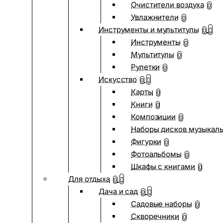
Очистители воздуха
0
Увлажнители
0
Инструменты и мультитулы
0
Инструменты
0
Мультитулы
0
Рулетки
0
Искусство
0
Карты
0
Книги
0
Композиции
0
Наборы дисков музыкал
Фигурки
0
Фотоальбомы
0
Шкафы с книгами
0
Для отдыха
0
Дача и сад
0
Садовые наборы
0
Скворечники
0