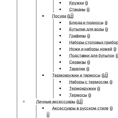
Кружки
0
Стаканы
0
Посуда
0
Блюда и подносы
0
Бутылки для воды
0
Графины
0
Наборы столовых прибо
Ножи и наборы ножей
0
Подставки для бутылок
0
Сервизы
0
Тарелки
0
Термокружки и термосы
0
Наборы с термосом
0
Термокружки
0
Термосы
0
Личные аксессуары
0
Аксессуары в русском стиле
0