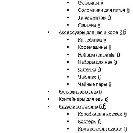
Рукавицы
0
Соломинки для питья
0
Термометры
0
Фартуки
0
Аксессуары для чая и кофе
0
Кофейники
0
Кофемашины
0
Наборы для кофе
0
Наборы для чая
0
Ситечки
0
Чайники
0
Чайные пары
0
Бутылки для воды
0
Контейнеры для еды
0
Кружки и стаканы
0
Коробки для кружек
0
Костеры
0
Кружка конструктор
0