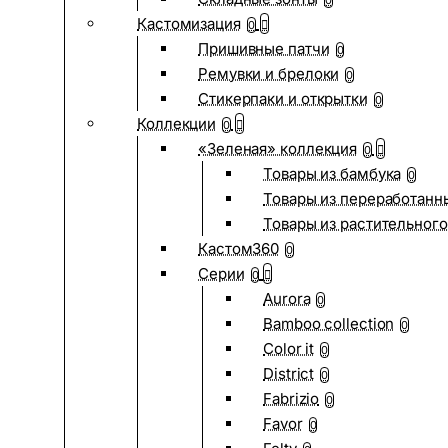
0
Кастомизация
0
Пришивные патчи
0
Ремувки и брелоки
0
Стикерпаки и открытки
0
Коллекции
0
«Зеленая» коллекция
0
Товары из бамбука
0
Товары из переработанн
Товары из растительного
Кастом360
0
Серии
0
Aurora
0
Bamboo collection
0
Color it
0
District
0
Fabrizio
0
Favor
0