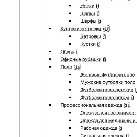
Носки
0
Шапки
0
Шарфы
0
Куртки и ветровки
0
Ветровки
0
Куртки
0
Обувь
0
Офисные рубашки
0
Поло
0
Женские футболки поло
Мужские футболки поло
Футболки поло детские
Футболки поло оптом
0
Профессиональная одежда
0
Одежда для гостинично
Одежда для медицины и 
Рабочая одежда
0
Сигнальная одежда
0