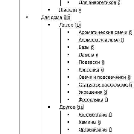
Для энергетиков
0
Шильды
0
Для дома
0
Декор
0
Ароматические свечи
0
Ароматы для дома
0
Вазы
0
Лампы
0
Подвески
0
Растения
0
Свечи и подсвечники
0
Статуэтки настольные
0
Украшения
0
Фоторамки
0
Другое
0
Вентиляторы
0
Камины
0
Органайзеры
0