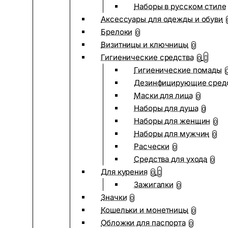
Наборы в русском стиле
Аксессуары для одежды и обуви
Брелоки
0
Визитницы и ключницы
0
Гигиенические средства
0
Гигиенические помады
Дезинфицирующие сред
Маски для лица
0
Наборы для душа
0
Наборы для женщин
0
Наборы для мужчин
0
Расчески
0
Средства для ухода
0
Для курения
0
Зажигалки
0
Значки
0
Кошельки и монетницы
0
Обложки для паспорта
0