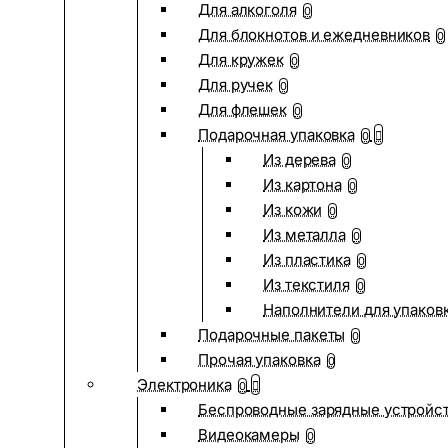
Для алкоголя
0
Для блокнотов и ежедневников
0
Для кружек
0
Для ручек
0
Для флешек
0
Подарочная упаковка
0
Из дерева
0
Из картона
0
Из кожи
0
Из металла
0
Из пластика
0
Из текстиля
0
Наполнители для упаков
Подарочные пакеты
0
Прочая упаковка
0
Электроника
0
Беспроводные зарядные устройств
Видеокамеры
0