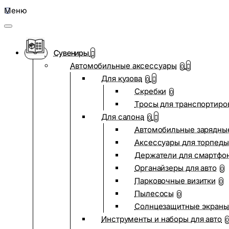
Меню
Сувениры
Автомобильные аксессуары
0
Для кузова
0
Скребки
0
Тросы для транспортиро
Для салона
0
Автомобильные зарядные
Аксессуары для торпеды
Держатели для смартфо
Органайзеры для авто
0
Парковочные визитки
0
Пылесосы
0
Солнцезащитные экраны
Инструменты и наборы для авто