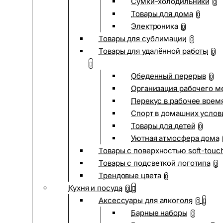
Сумки-холодильники
0
Товары для дома
0
Электроника
0
Товары для сублимации
0
Товары для удалённой работы
0
Обеденный перерыв
0
Организация рабочего м
Перекус в рабочее врем
Спорт в домашних услов
Товары для детей
0
Уютная атмосфера дома
Товары с поверхностью soft-touc
Товары с подсветкой логотипа
0
Трендовые цвета
0
Кухня и посуда
0
Аксессуары для алкоголя
0
Барные наборы
0