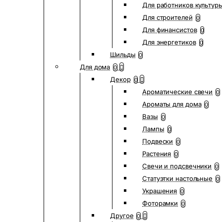
Для работников культур
Для строителей
0
Для финансистов
0
Для энергетиков
0
Шильды
0
Для дома
0
Декор
0
Ароматические свечи
0
Ароматы для дома
0
Вазы
0
Лампы
0
Подвески
0
Растения
0
Свечи и подсвечники
0
Статуэтки настольные
0
Украшения
0
Фоторамки
0
Другое
0