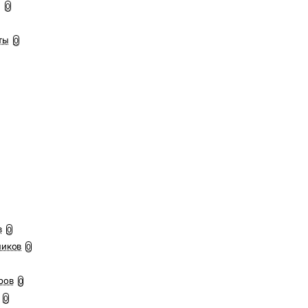
ы
0
ты
0
в
0
ников
0
ров
0
0