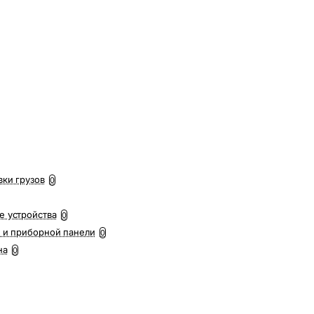
вки грузов
0
е устройства
0
 и приборной панели
0
на
0