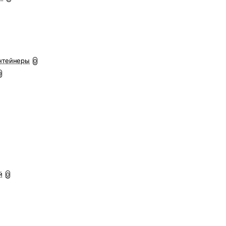
нтейнеры
0
0
й
0