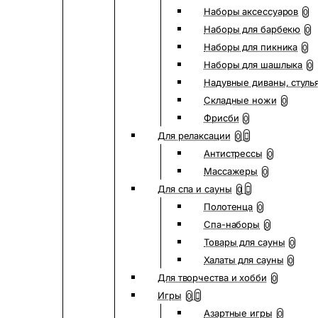
Наборы аксессуаров
0
Наборы для барбекю
0
Наборы для пикника
0
Наборы для шашлыка
0
Надувные диваны, стуль
Складные ножи
0
Фрисби
0
Для релаксации
0
Антистрессы
0
Массажеры
0
Для спа и сауны
0
Полотенца
0
Спа-наборы
0
Товары для сауны
0
Халаты для сауны
0
Для творчества и хобби
0
Игры
0
Азартные игры
0