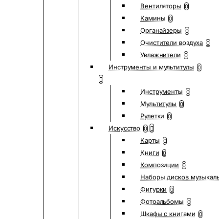
Вентиляторы
0
Камины
0
Органайзеры
0
Очистители воздуха
0
Увлажнители
0
Инструменты и мультитулы
0
Инструменты
0
Мультитулы
0
Рулетки
0
Искусство
0
Карты
0
Книги
0
Композиции
0
Наборы дисков музыкал
Фигурки
0
Фотоальбомы
0
Шкафы с книгами
0