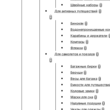
Швейные наборы
0
Для активных путешествий
0
Бинокли
0
Водонепроницаемые ко
Карабины и держатели
Компасы
0
Фляжки
0
Для самолетов и поездов
0
Багажные бирки
0
Беруши
0
Весы для багажа
0
Емкости для путешестви
Кодовые замки
0
Маски для сна
0
Надувные подушки
0
Чехлы для одежды
0