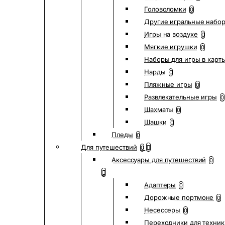
Головоломки
0
Другие игральные набо
Игры на воздухе
0
Мягкие игрушки
0
Наборы для игры в карт
Нарды
0
Пляжные игры
0
Развлекательные игры
0
Шахматы
0
Шашки
0
Пледы
0
Для путешествий
0
Аксессуары для путешествий
0
Адаптеры
0
Дорожные портмоне
0
Несессеры
0
Переходники для техник