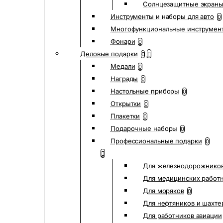
Солнцезащитные экран
Инструменты и наборы для авто
0
Многофункциональные инструмен
Фонари
0
Деловые подарки
0
Медали
0
Награды
0
Настольные приборы
0
Открытки
0
Плакетки
0
Подарочные наборы
0
Профессиональные подарки
0
Для железнодорожнико
Для медицинских работ
Для моряков
0
Для нефтяников и шахте
Для работников авиации