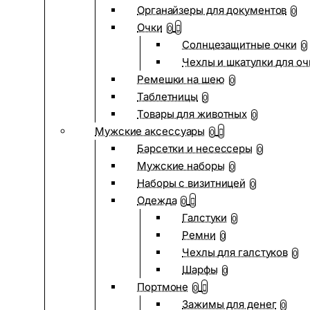
Органайзеры для документов
0
Очки
0
Солнцезащитные очки
0
Чехлы и шкатулки для оч
Ремешки на шею
0
Таблетницы
0
Товары для животных
0
Мужские аксессуары
0
Барсетки и несессеры
0
Мужские наборы
0
Наборы с визитницей
0
Одежда
0
Галстуки
0
Ремни
0
Чехлы для галстуков
0
Шарфы
0
Портмоне
0
Зажимы для денег
0