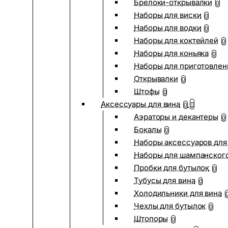
Брелоки-открывалки
0
Наборы для виски
0
Наборы для водки
0
Наборы для коктейлей
0
Наборы для коньяка
0
Наборы для приготовлен
Открывалки
0
Штофы
0
Аксессуары для вина
0
Аэраторы и декантеры
0
Бокалы
0
Наборы аксессуаров для
Наборы для шампанског
Пробки для бутылок
0
Тубусы для вина
0
Холодильники для вина
Чехлы для бутылок
0
Штопоры
0