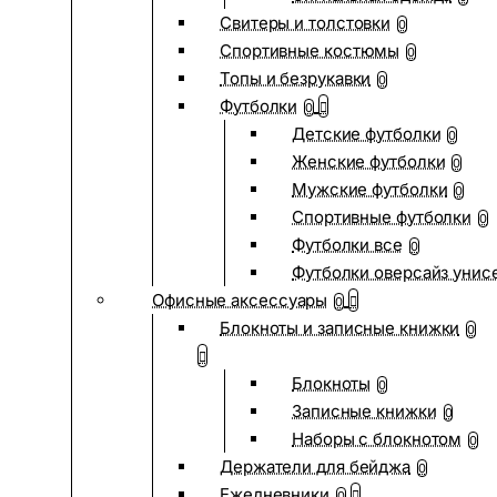
Свитеры и толстовки
0
Спортивные костюмы
0
Топы и безрукавки
0
Футболки
0
Детские футболки
0
Женские футболки
0
Мужские футболки
0
Спортивные футболки
0
Футболки все
0
Футболки оверсайз унис
Офисные аксессуары
0
Блокноты и записные книжки
0
Блокноты
0
Записные книжки
0
Наборы с блокнотом
0
Держатели для бейджа
0
Ежедневники
0