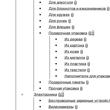
Для алкоголя
0
Для блокнотов и ежедневников
0
Для кружек
0
Для ручек
0
Для флешек
0
Подарочная упаковка
0
Из дерева
0
Из картона
0
Из кожи
0
Из металла
0
Из пластика
0
Из текстиля
0
Наполнители для упаков
Подарочные пакеты
0
Прочая упаковка
0
Электроника
0
Беспроводные зарядные устройств
Видеокамеры
0