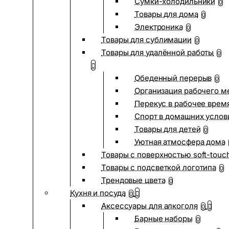
Сумки-холодильники
0
Товары для дома
0
Электроника
0
Товары для сублимации
0
Товары для удалённой работы
0
Обеденный перерыв
0
Организация рабочего м
Перекус в рабочее врем
Спорт в домашних услов
Товары для детей
0
Уютная атмосфера дома
Товары с поверхностью soft-touc
Товары с подсветкой логотипа
0
Трендовые цвета
0
Кухня и посуда
0
Аксессуары для алкоголя
0
Барные наборы
0