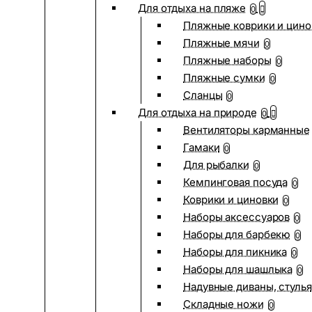
Для отдыха на пляже
0
Пляжные коврики и цино
Пляжные мячи
0
Пляжные наборы
0
Пляжные сумки
0
Сланцы
0
Для отдыха на природе
0
Вентиляторы карманные
Гамаки
0
Для рыбалки
0
Кемпинговая посуда
0
Коврики и циновки
0
Наборы аксессуаров
0
Наборы для барбекю
0
Наборы для пикника
0
Наборы для шашлыка
0
Надувные диваны, стулья
Складные ножи
0