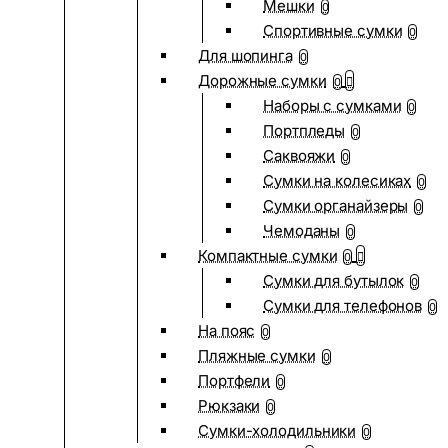
Мешки
0
Спортивные сумки
0
Для шопинга
0
Дорожные сумки
0
Наборы с сумками
0
Портпледы
0
Саквояжи
0
Сумки на колесиках
0
Сумки органайзеры
0
Чемоданы
0
Компактные сумки
0
Сумки для бутылок
0
Сумки для телефонов
0
На пояс
0
Пляжные сумки
0
Портфели
0
Рюкзаки
0
Сумки-холодильники
0