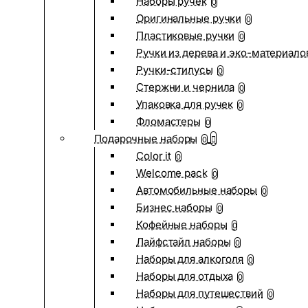
Наборы ручек
0
Оригинальные ручки
0
Пластиковые ручки
0
Ручки из дерева и эко-материало
Ручки-стилусы
0
Стержни и чернила
0
Упаковка для ручек
0
Фломастеры
0
Подарочные наборы
0
Color it
0
Welcome pack
0
Автомобильные наборы
0
Бизнес наборы
0
Кофейные наборы
0
Лайфстайл наборы
0
Наборы для алкоголя
0
Наборы для отдыха
0
Наборы для путешествий
0