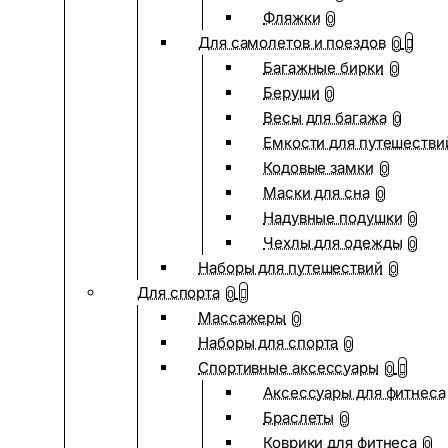
Фляжки
0
Для самолетов и поездов
0
Багажные бирки
0
Беруши
0
Весы для багажа
0
Емкости для путешестви
Кодовые замки
0
Маски для сна
0
Надувные подушки
0
Чехлы для одежды
0
Наборы для путешествий
0
Для спорта
0
Массажеры
0
Наборы для спорта
0
Спортивные аксессуары
0
Аксессуары для фитнеса
Браслеты
0
Коврики для фитнеса
0