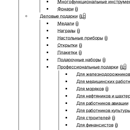
Многофункциональные инструме
Фонари
0
Деловые подарки
0
Медали
0
Награды
0
Настольные приборы
0
Открытки
0
Плакетки
0
Подарочные наборы
0
Профессиональные подарки
0
Для железнодорожнико
Для медицинских работ
Для моряков
0
Для нефтяников и шахте
Для работников авиации
Для работников культур
Для строителей
0
Для финансистов
0