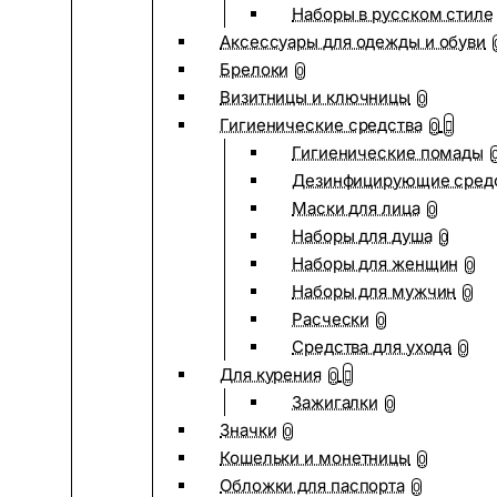
Наборы в русском стиле
Аксессуары для одежды и обуви
Брелоки
0
Визитницы и ключницы
0
Гигиенические средства
0
Гигиенические помады
Дезинфицирующие сред
Маски для лица
0
Наборы для душа
0
Наборы для женщин
0
Наборы для мужчин
0
Расчески
0
Средства для ухода
0
Для курения
0
Зажигалки
0
Значки
0
Кошельки и монетницы
0
Обложки для паспорта
0