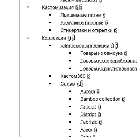
0
Кастомизация
0
Пришивные патчи
0
Ремувки и брелоки
0
Стикерпаки и открытки
0
Коллекции
0
«Зеленая» коллекция
0
Товары из бамбука
0
Товары из переработанн
Товары из растительного
Кастом360
0
Серии
0
Aurora
0
Bamboo collection
0
Color it
0
District
0
Fabrizio
0
Favor
0