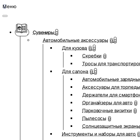
Меню
Сувениры
Автомобильные аксессуары
0
Для кузова
0
Скребки
0
Тросы для транспортиро
Для салона
0
Автомобильные зарядные
Аксессуары для торпеды
Держатели для смартфо
Органайзеры для авто
0
Парковочные визитки
0
Пылесосы
0
Солнцезащитные экраны
Инструменты и наборы для авто