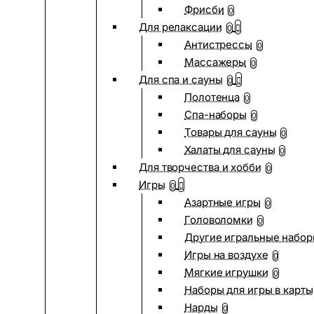
Фрисби
0
Для релаксации
0
Антистрессы
0
Массажеры
0
Для спа и сауны
0
Полотенца
0
Спа-наборы
0
Товары для сауны
0
Халаты для сауны
0
Для творчества и хобби
0
Игры
0
Азартные игры
0
Головоломки
0
Другие игральные набо
Игры на воздухе
0
Мягкие игрушки
0
Наборы для игры в карты
Нарды
0