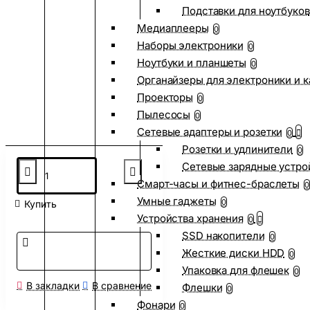
Подставки для ноутбуков
Медиаплееры
0
Наборы электроники
0
Ноутбуки и планшеты
0
Органайзеры для электроники и 
Проекторы
0
Пылесосы
0
Сетевые адаптеры и розетки
0
Розетки и удлинители
0
Сетевые зарядные устро
Смарт-часы и фитнес-браслеты
0
Умные гаджеты
0
Купить
Устройства хранения
0
SSD накопители
0
Жесткие диски HDD
0
Упаковка для флешек
0
В закладки
В сравнение
Флешки
0
Фонари
0