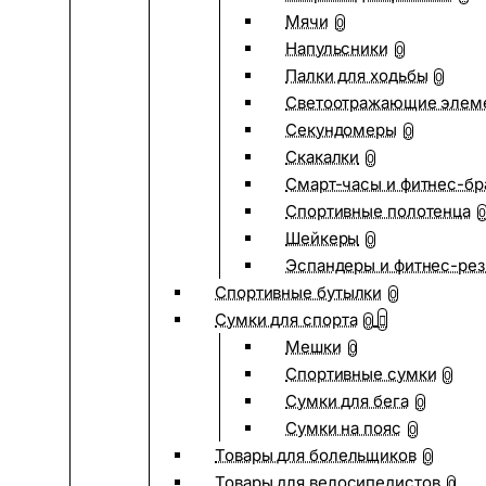
Мячи
0
Напульсники
0
Палки для ходьбы
0
Светоотражающие элем
Секундомеры
0
Скакалки
0
Смарт-часы и фитнес-бр
Спортивные полотенца
0
Шейкеры
0
Эспандеры и фитнес-рез
Спортивные бутылки
0
Сумки для спорта
0
Мешки
0
Спортивные сумки
0
Сумки для бега
0
Сумки на пояс
0
Товары для болельщиков
0
Товары для велосипедистов
0