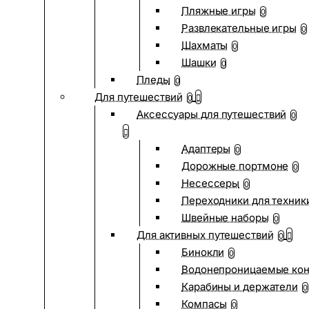
Пляжные игры
0
Развлекательные игры
0
Шахматы
0
Шашки
0
Пледы
0
Для путешествий
0
Аксессуары для путешествий
0
Адаптеры
0
Дорожные портмоне
0
Несессеры
0
Переходники для техник
Швейные наборы
0
Для активных путешествий
0
Бинокли
0
Водонепроницаемые ко
Карабины и держатели
0
Компасы
0