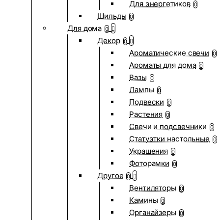
Для энергетиков
0
Шильды
0
Для дома
0
Декор
0
Ароматические свечи
0
Ароматы для дома
0
Вазы
0
Лампы
0
Подвески
0
Растения
0
Свечи и подсвечники
0
Статуэтки настольные
0
Украшения
0
Фоторамки
0
Другое
0
Вентиляторы
0
Камины
0
Органайзеры
0