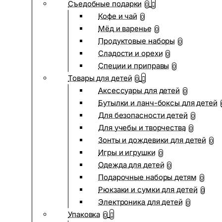
Съедобные подарки
0
Кофе и чай
0
Мёд и варенье
0
Продуктовые наборы
0
Сладости и орехи
0
Специи и приправы
0
Товары для детей
0
Аксессуары для детей
0
Бутылки и ланч-боксы для детей
Для безопасности детей
0
Для учебы и творчества
0
Зонты и дождевики для детей
0
Игры и игрушки
0
Одежда для детей
0
Подарочные наборы детям
0
Рюкзаки и сумки для детей
0
Электроника для детей
0
Упаковка
0