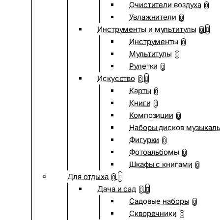
Очистители воздуха
0
Увлажнители
0
Инструменты и мультитулы
0
Инструменты
0
Мультитулы
0
Рулетки
0
Искусство
0
Карты
0
Книги
0
Композиции
0
Наборы дисков музыкал
Фигурки
0
Фотоальбомы
0
Шкафы с книгами
0
Для отдыха
0
Дача и сад
0
Садовые наборы
0
Скворечники
0