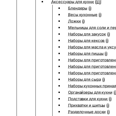
Аксессуары для кухни
0
Блендеры
0
Весы кухонные
0
Ложки
0
Мельницы для соли и пе
Наборы для закусок
0
Наборы для кексов
0
Наборы для масла и укс
Наборы для пиццы
0
Наборы для приготовлен
Наборы для приготовлен
Наборы для приготовлен
Наборы для сыра
0
Наборы кухонных прина
Органайзеры для кухни
0
Подставки для кухни
0
Прихватки и щипцы
0
Разделочные доски
0