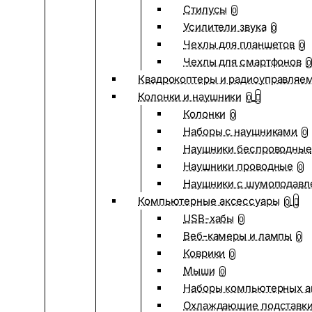
Стилусы
0
Усилители звука
0
Чехлы для планшетов
0
Чехлы для смартфонов
0
Квадрокоптеры и радиоуправляе
Колонки и наушники
0
Колонки
0
Наборы с наушниками
0
Наушники беспроводные
Наушники проводные
0
Наушники с шумоподав
Компьютерные аксессуары
0
USB-хабы
0
Веб-камеры и лампы
0
Коврики
0
Мыши
0
Наборы компьютерных а
Охлаждающие подставк