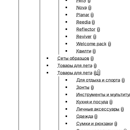
Felty
0
Nova
0
Planar
0
Reedia
0
Reflector
0
Reviver
0
Welcome pack
0
Квилти
0
Сеты образцов
0
Товары для лета
0
Товары для лета
0
Для отдыха и спорта
0
Зонты
0
Инструменты и мультиту
Кухня и посуда
0
Личные аксессуары
0
Одежда
0
Сумки и рюкзаки
0