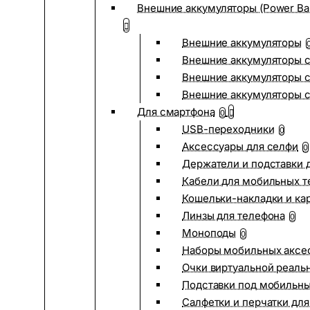
Внешние аккумуляторы (Power Ba
Внешние аккумуляторы
Внешние аккумуляторы с
Внешние аккумуляторы с
Внешние аккумуляторы 
Для смартфона
0
USB-переходники
0
Аксессуары для селфи
0
Держатели и подставки 
Кабели для мобильных т
Кошельки-накладки и ка
Линзы для телефона
0
Моноподы
0
Наборы мобильных аксе
Очки виртуальной реаль
Подставки под мобильн
Салфетки и перчатки для