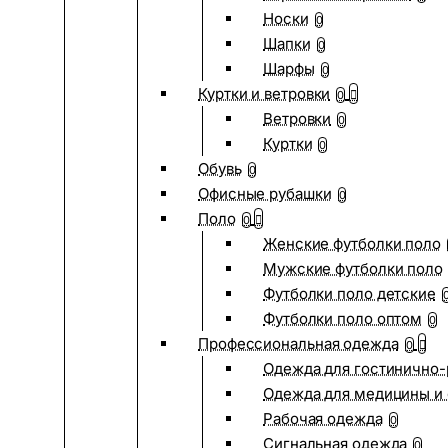
Носки
0
Шапки
0
Шарфы
0
Куртки и ветровки
0
Ветровки
0
Куртки
0
Обувь
0
Офисные рубашки
0
Поло
0
Женские футболки поло
Мужские футболки поло
Футболки поло детские
Футболки поло оптом
0
Профессиональная одежда
0
Одежда для гостинично
Одежда для медицины и 
Рабочая одежда
0
Сигнальная одежда
0