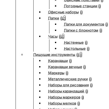
0
Погодные станции
0
Офисные наборы
0
Папки
0
Папки для документов
0
Папки с блокнотом
0
Часы
0
Настенные
0
Настольные
0
Пишущие инструменты
0
Карандаши
0
Карандаши вечные
0
Маркеры
0
Металлические ручки
0
Наборы для рисования
0
Наборы карандашей
0
Наборы маркеров
0
Наборы мелков
0