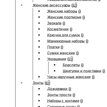
Женские аксессуары
0
Женские наборы
0
Женские портмоне
0
Зеркала
0
Косметички
0
Крючки для сумок
0
Маникюрные наборы
0
Платки
0
Сумки женские
0
Украшения
0
Браслеты
0
Шкатулки и подставки
0
Часы наручные женские
0
Зонты
0
Дождевики
0
Зонты-трости
0
Наборы с зонтами
0
Складные зонты