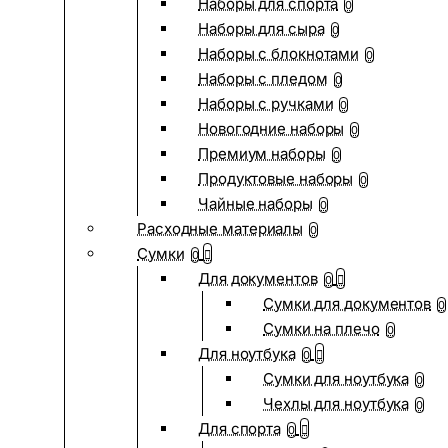
Наборы для спорта
0
Наборы для сыра
0
Наборы с блокнотами
0
Наборы с пледом
0
Наборы с ручками
0
Новогодние наборы
0
Премиум наборы
0
Продуктовые наборы
0
Чайные наборы
0
Расходные материалы
0
Сумки
0
Для документов
0
Сумки для документов
0
Сумки на плечо
0
Для ноутбука
0
Сумки для ноутбука
0
Чехлы для ноутбука
0
Для спорта
0