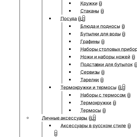
Кружки
0
Стаканы
0
Посуда
0
Блюда и подносы
0
Бутылки для воды
0
Графины
0
Наборы столовых прибо
Ножи и наборы ножей
0
Подставки для бутылок
0
Сервизы
0
Тарелки
0
Термокружки и термосы
0
Наборы с термосом
0
Термокружки
0
Термосы
0
Личные аксессуары
0
Аксессуары в русском стиле
0