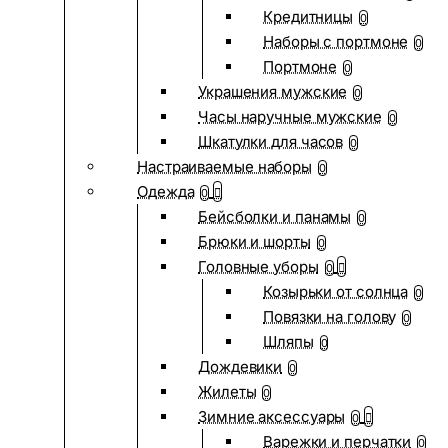
Кредитницы
0
Наборы с портмоне
0
Портмоне
0
Украшения мужские
0
Часы наручные мужские
0
Шкатулки для часов
0
Настраиваемые наборы
0
Одежда
0
Бейсболки и панамы
0
Брюки и шорты
0
Головные уборы
0
Козырьки от солнца
0
Повязки на голову
0
Шляпы
0
Дождевики
0
Жилеты
0
Зимние аксессуары
0
Варежки и перчатки
0