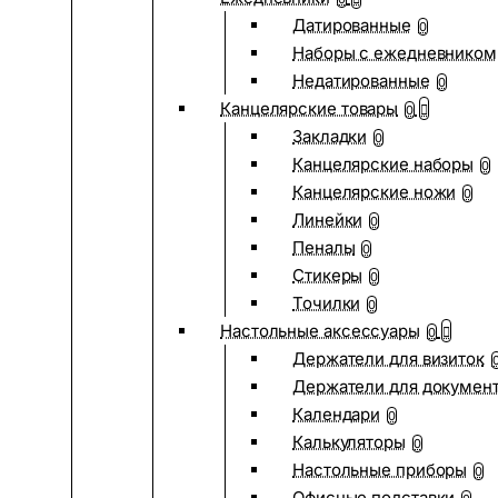
Датированные
0
Наборы с ежедневником
Недатированные
0
Канцелярские товары
0
Закладки
0
Канцелярские наборы
0
Канцелярские ножи
0
Линейки
0
Пеналы
0
Стикеры
0
Точилки
0
Настольные аксессуары
0
Держатели для визиток
Держатели для докумен
Календари
0
Калькуляторы
0
Настольные приборы
0
Офисные подставки