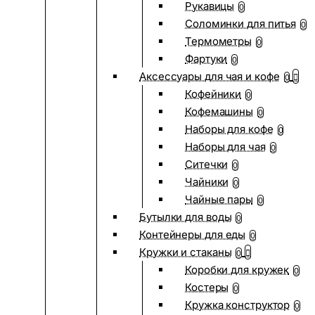
Рукавицы
0
Соломинки для питья
0
Термометры
0
Фартуки
0
Аксессуары для чая и кофе
0
Кофейники
0
Кофемашины
0
Наборы для кофе
0
Наборы для чая
0
Ситечки
0
Чайники
0
Чайные пары
0
Бутылки для воды
0
Контейнеры для еды
0
Кружки и стаканы
0
Коробки для кружек
0
Костеры
0
Кружка конструктор
0