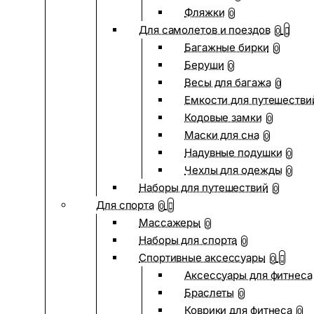
Фляжки
0
Для самолетов и поездов
0
Багажные бирки
0
Беруши
0
Весы для багажа
0
Емкости для путешестви
Кодовые замки
0
Маски для сна
0
Надувные подушки
0
Чехлы для одежды
0
Наборы для путешествий
0
Для спорта
0
Массажеры
0
Наборы для спорта
0
Спортивные аксессуары
0
Аксессуары для фитнеса
Браслеты
0
Коврики для фитнеса
0