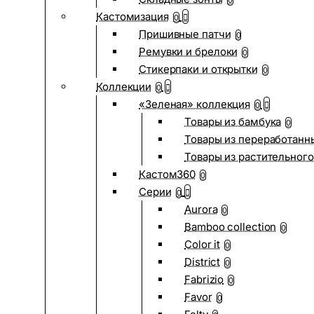
0
Кастомизация
0
Пришивные патчи
0
Ремувки и брелоки
0
Стикерпаки и открытки
0
Коллекции
0
«Зеленая» коллекция
0
Товары из бамбука
0
Товары из переработанн
Товары из растительного
Кастом360
0
Серии
0
Aurora
0
Bamboo collection
0
Color it
0
District
0
Fabrizio
0
Favor
0