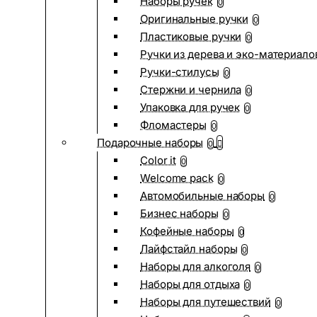
Наборы ручек
0
Оригинальные ручки
0
Пластиковые ручки
0
Ручки из дерева и эко-материало
Ручки-стилусы
0
Стержни и чернила
0
Упаковка для ручек
0
Фломастеры
0
Подарочные наборы
0
Color it
0
Welcome pack
0
Автомобильные наборы
0
Бизнес наборы
0
Кофейные наборы
0
Лайфстайл наборы
0
Наборы для алкоголя
0
Наборы для отдыха
0
Наборы для путешествий
0