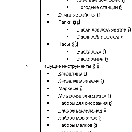
0
Погодные станции
0
Офисные наборы
0
Папки
0
Папки для документов
0
Папки с блокнотом
0
Часы
0
Настенные
0
Настольные
0
Пишущие инструменты
0
Карандаши
0
Карандаши вечные
0
Маркеры
0
Металлические ручки
0
Наборы для рисования
0
Наборы карандашей
0
Наборы маркеров
0
Наборы мелков
0