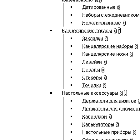
Датированные
0
Наборы с ежедневником
Недатированные
0
Канцелярские товары
0
Закладки
0
Канцелярские наборы
0
Канцелярские ножи
0
Линейки
0
Пеналы
0
Стикеры
0
Точилки
0
Настольные аксессуары
0
Держатели для визиток
Держатели для докумен
Календари
0
Калькуляторы
0
Настольные приборы
0
Офисные подставки