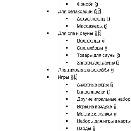
Фрисби
0
Для релаксации
0
Антистрессы
0
Массажеры
0
Для спа и сауны
0
Полотенца
0
Спа-наборы
0
Товары для сауны
0
Халаты для сауны
0
Для творчества и хобби
0
Игры
0
Азартные игры
0
Головоломки
0
Другие игральные набо
Игры на воздухе
0
Мягкие игрушки
0
Наборы для игры в карты
Нарды
0