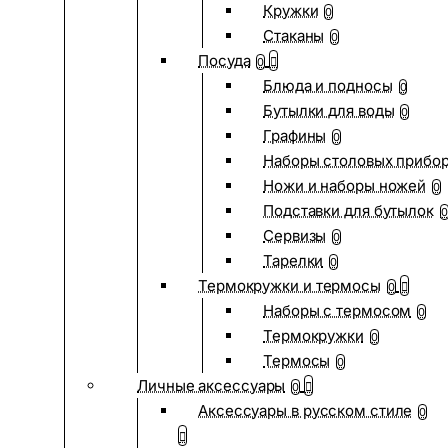
Кружки
0
Стаканы
0
Посуда
0
Блюда и подносы
0
Бутылки для воды
0
Графины
0
Наборы столовых прибо
Ножи и наборы ножей
0
Подставки для бутылок
0
Сервизы
0
Тарелки
0
Термокружки и термосы
0
Наборы с термосом
0
Термокружки
0
Термосы
0
Личные аксессуары
0
Аксессуары в русском стиле
0