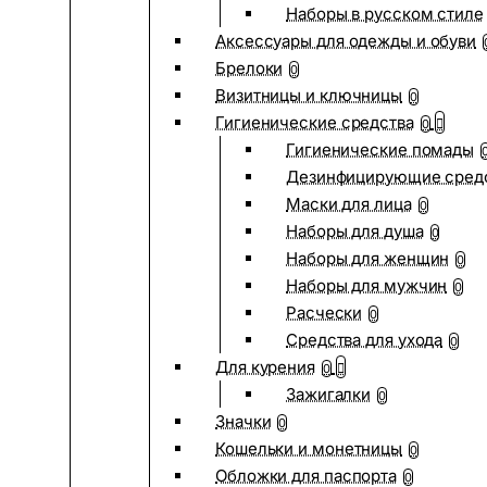
Наборы в русском стиле
Аксессуары для одежды и обуви
Брелоки
0
Визитницы и ключницы
0
Гигиенические средства
0
Гигиенические помады
Дезинфицирующие сред
Маски для лица
0
Наборы для душа
0
Наборы для женщин
0
Наборы для мужчин
0
Расчески
0
Средства для ухода
0
Для курения
0
Зажигалки
0
Значки
0
Кошельки и монетницы
0
Обложки для паспорта
0