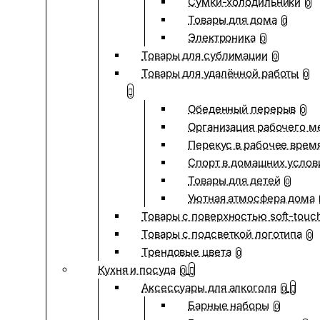
Сумки-холодильники
0
Товары для дома
0
Электроника
0
Товары для сублимации
0
Товары для удалённой работы
0
Обеденный перерыв
0
Организация рабочего м
Перекус в рабочее врем
Спорт в домашних услов
Товары для детей
0
Уютная атмосфера дома
Товары с поверхностью soft-touc
Товары с подсветкой логотипа
0
Трендовые цвета
0
Кухня и посуда
0
Аксессуары для алкоголя
0
Барные наборы
0