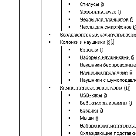
Стилусы
0
Усилители звука
0
Чехлы для планшетов
0
Чехлы для смартфонов
0
Квадрокоптеры и радиоуправляе
Колонки и наушники
0
Колонки
0
Наборы с наушниками
0
Наушники беспроводные
Наушники проводные
0
Наушники с шумоподав
Компьютерные аксессуары
0
USB-хабы
0
Веб-камеры и лампы
0
Коврики
0
Мыши
0
Наборы компьютерных а
Охлаждающие подставк