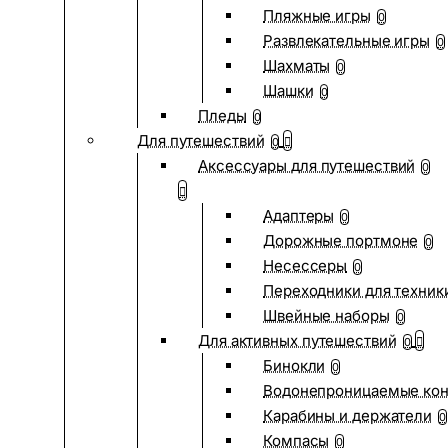
Пляжные игры
0
Развлекательные игры
0
Шахматы
0
Шашки
0
Пледы
0
Для путешествий
0
Аксессуары для путешествий
0
Адаптеры
0
Дорожные портмоне
0
Несессеры
0
Переходники для техник
Швейные наборы
0
Для активных путешествий
0
Бинокли
0
Водонепроницаемые ко
Карабины и держатели
0
Компасы
0