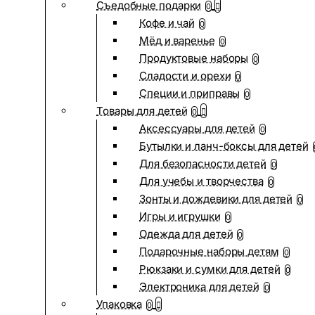
Съедобные подарки
0
Кофе и чай
0
Мёд и варенье
0
Продуктовые наборы
0
Сладости и орехи
0
Специи и приправы
0
Товары для детей
0
Аксессуары для детей
0
Бутылки и ланч-боксы для детей
Для безопасности детей
0
Для учебы и творчества
0
Зонты и дождевики для детей
0
Игры и игрушки
0
Одежда для детей
0
Подарочные наборы детям
0
Рюкзаки и сумки для детей
0
Электроника для детей
0
Упаковка
0