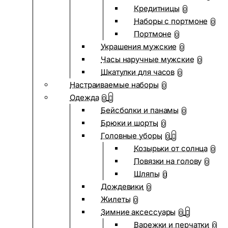
Кредитницы
0
Наборы с портмоне
0
Портмоне
0
Украшения мужские
0
Часы наручные мужские
0
Шкатулки для часов
0
Настраиваемые наборы
0
Одежда
0
Бейсболки и панамы
0
Брюки и шорты
0
Головные уборы
0
Козырьки от солнца
0
Повязки на голову
0
Шляпы
0
Дождевики
0
Жилеты
0
Зимние аксессуары
0
Варежки и перчатки
0