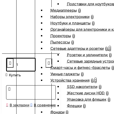
Подставки для ноутбуков
Медиаплееры
0
Наборы электроники
0
Ноутбуки и планшеты
0
Органайзеры для электроники и 
Проекторы
0
Пылесосы
0
Сетевые адаптеры и розетки
0
Розетки и удлинители
0
Сетевые зарядные устро
Смарт-часы и фитнес-браслеты
0
Умные гаджеты
0
Купить
Устройства хранения
0
SSD накопители
0
Жесткие диски HDD
0
Упаковка для флешек
0
В закладки
В сравнение
Флешки
0
Фонари
0