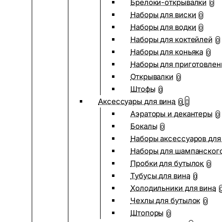
Брелоки-открывалки
0
Наборы для виски
0
Наборы для водки
0
Наборы для коктейлей
0
Наборы для коньяка
0
Наборы для приготовлен
Открывалки
0
Штофы
0
Аксессуары для вина
0
Аэраторы и декантеры
0
Бокалы
0
Наборы аксессуаров для
Наборы для шампанског
Пробки для бутылок
0
Тубусы для вина
0
Холодильники для вина
Чехлы для бутылок
0
Штопоры
0