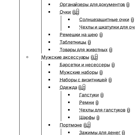
Органайзеры для документов
0
Очки
0
Солнцезащитные очки
0
Чехлы и шкатулки для оч
Ремешки на шею
0
Таблетницы
0
Товары для животных
0
Мужские аксессуары
0
Барсетки и несессеры
0
Мужские наборы
0
Наборы с визитницей
0
Одежда
0
Галстуки
0
Ремни
0
Чехлы для галстуков
0
Шарфы
0
Портмоне
0
Зажимы для денег
0