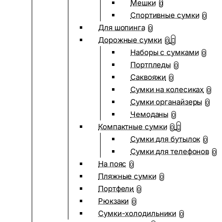
Мешки
0
Спортивные сумки
0
Для шопинга
0
Дорожные сумки
0
Наборы с сумками
0
Портпледы
0
Саквояжи
0
Сумки на колесиках
0
Сумки органайзеры
0
Чемоданы
0
Компактные сумки
0
Сумки для бутылок
0
Сумки для телефонов
0
На пояс
0
Пляжные сумки
0
Портфели
0
Рюкзаки
0
Сумки-холодильники
0