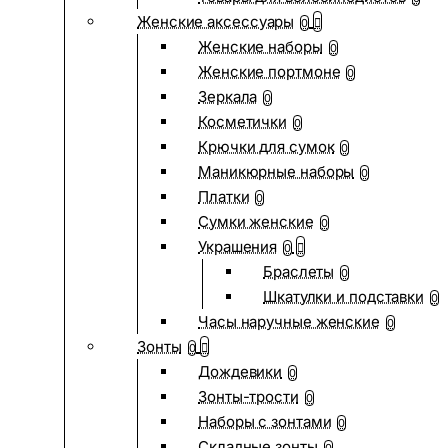
Женские аксессуары
0
Женские наборы
0
Женские портмоне
0
Зеркала
0
Косметички
0
Крючки для сумок
0
Маникюрные наборы
0
Платки
0
Сумки женские
0
Украшения
0
Браслеты
0
Шкатулки и подставки
0
Часы наручные женские
0
Зонты
0
Дождевики
0
Зонты-трости
0
Наборы с зонтами
0
Складные зонты