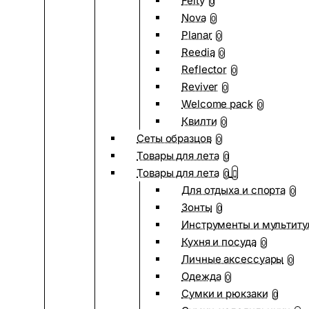
Felty
0
Nova
0
Planar
0
Reedia
0
Reflector
0
Reviver
0
Welcome pack
0
Квилти
0
Сеты образцов
0
Товары для лета
0
Товары для лета
0
Для отдыха и спорта
0
Зонты
0
Инструменты и мультиту
Кухня и посуда
0
Личные аксессуары
0
Одежда
0
Сумки и рюкзаки
0