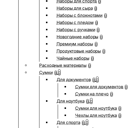
Наборы для спорта
0
Наборы для сыра
0
Наборы с блокнотами
0
Наборы с пледом
0
Наборы с ручками
0
Новогодние наборы
0
Премиум наборы
0
Продуктовые наборы
0
Чайные наборы
0
Расходные материалы
0
Сумки
0
Для документов
0
Сумки для документов
0
Сумки на плечо
0
Для ноутбука
0
Сумки для ноутбука
0
Чехлы для ноутбука
0
Для спорта
0