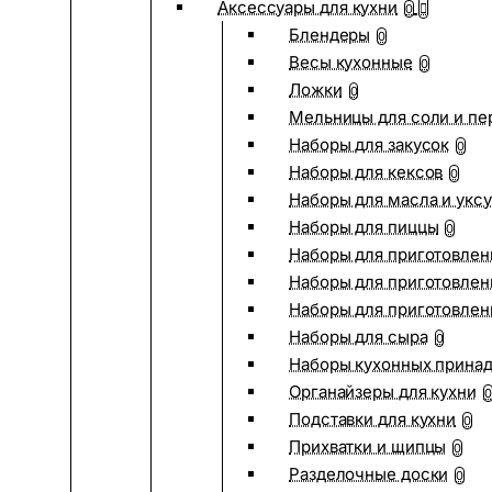
Аксессуары для кухни
0
Блендеры
0
Весы кухонные
0
Ложки
0
Мельницы для соли и пе
Наборы для закусок
0
Наборы для кексов
0
Наборы для масла и укс
Наборы для пиццы
0
Наборы для приготовлен
Наборы для приготовлен
Наборы для приготовлен
Наборы для сыра
0
Наборы кухонных прина
Органайзеры для кухни
0
Подставки для кухни
0
Прихватки и щипцы
0
Разделочные доски
0