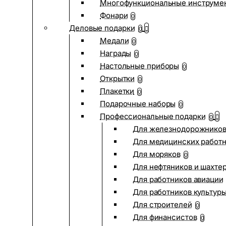
Многофункциональные инструме
Фонари
0
Деловые подарки
0
Медали
0
Награды
0
Настольные приборы
0
Открытки
0
Плакетки
0
Подарочные наборы
0
Профессиональные подарки
0
Для железнодорожнико
Для медицинских работ
Для моряков
0
Для нефтяников и шахте
Для работников авиации
Для работников культур
Для строителей
0
Для финансистов
0