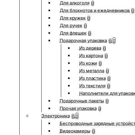
Для алкоголя
0
Для блокнотов и ежедневников
0
Для кружек
0
Для ручек
0
Для флешек
0
Подарочная упаковка
0
Из дерева
0
Из картона
0
Из кожи
0
Из металла
0
Из пластика
0
Из текстиля
0
Наполнители для упаков
Подарочные пакеты
0
Прочая упаковка
0
Электроника
0
Беспроводные зарядные устройств
Видеокамеры
0