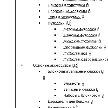
Свитеры и толстовки
0
Спортивные костюмы
0
Топы и безрукавки
0
Футболки
0
Детские футболки
0
Женские футболки
0
Мужские футболки
0
Спортивные футболки
0
Футболки все
0
Футболки оверсайз унис
Офисные аксессуары
0
Блокноты и записные книжки
0
Блокноты
0
Записные книжки
0
Наборы с блокнотом
0
Держатели для бейджа
0
Ежедневники
0