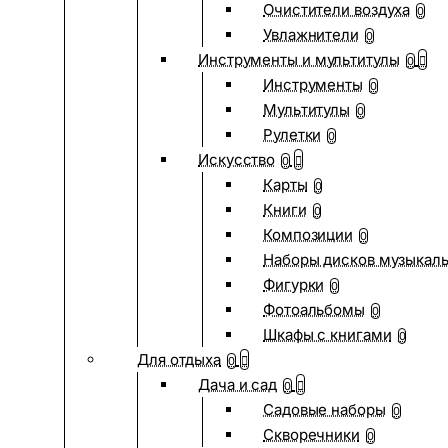
Очистители воздуха
0
Увлажнители
0
Инструменты и мультитулы
0
Инструменты
0
Мультитулы
0
Рулетки
0
Искусство
0
Карты
0
Книги
0
Композиции
0
Наборы дисков музыкал
Фигурки
0
Фотоальбомы
0
Шкафы с книгами
0
Для отдыха
0
Дача и сад
0
Садовые наборы
0
Скворечники
0