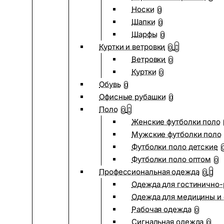
Носки
0
Шапки
0
Шарфы
0
Куртки и ветровки
0
Ветровки
0
Куртки
0
Обувь
0
Офисные рубашки
0
Поло
0
Женские футболки поло
Мужские футболки поло
Футболки поло детские
Футболки поло оптом
0
Профессиональная одежда
0
Одежда для гостинично
Одежда для медицины и 
Рабочая одежда
0
Сигнальная одежда
0