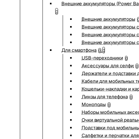
Внешние аккумуляторы (Power Ba
Внешние аккумуляторы
Внешние аккумуляторы с
Внешние аккумуляторы с
Внешние аккумуляторы 
Для смартфона
0
USB-переходники
0
Аксессуары для селфи
0
Держатели и подставки 
Кабели для мобильных т
Кошельки-накладки и ка
Линзы для телефона
0
Моноподы
0
Наборы мобильных аксе
Очки виртуальной реаль
Подставки под мобильн
Салфетки и перчатки для