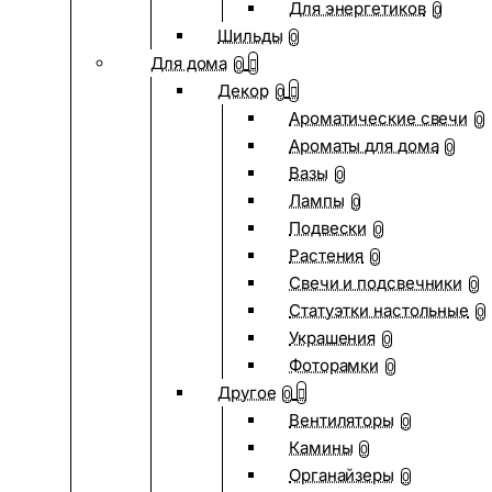
Для энергетиков
0
Шильды
0
Для дома
0
Декор
0
Ароматические свечи
0
Ароматы для дома
0
Вазы
0
Лампы
0
Подвески
0
Растения
0
Свечи и подсвечники
0
Статуэтки настольные
0
Украшения
0
Фоторамки
0
Другое
0
Вентиляторы
0
Камины
0
Органайзеры
0