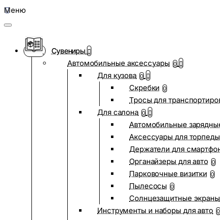
Меню
Сувениры
Автомобильные аксессуары
0
Для кузова
0
Скребки
0
Тросы для транспортиро
Для салона
0
Автомобильные зарядные
Аксессуары для торпеды
Держатели для смартфо
Органайзеры для авто
0
Парковочные визитки
0
Пылесосы
0
Солнцезащитные экраны
Инструменты и наборы для авто