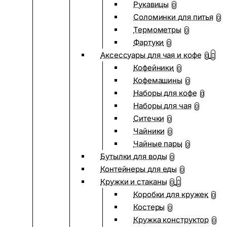
Рукавицы
0
Соломинки для питья
0
Термометры
0
Фартуки
0
Аксессуары для чая и кофе
0
Кофейники
0
Кофемашины
0
Наборы для кофе
0
Наборы для чая
0
Ситечки
0
Чайники
0
Чайные пары
0
Бутылки для воды
0
Контейнеры для еды
0
Кружки и стаканы
0
Коробки для кружек
0
Костеры
0
Кружка конструктор
0