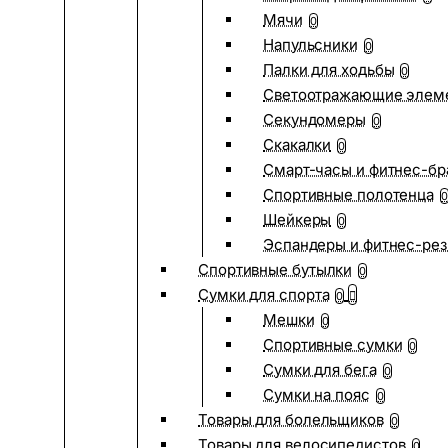
Мячи
0
Напульсники
0
Палки для ходьбы
0
Светоотражающие элем
Секундомеры
0
Скакалки
0
Смарт-часы и фитнес-бр
Спортивные полотенца
0
Шейкеры
0
Эспандеры и фитнес-рез
Спортивные бутылки
0
Сумки для спорта
0
Мешки
0
Спортивные сумки
0
Сумки для бега
0
Сумки на пояс
0
Товары для болельщиков
0
Товары для велосипедистов
0