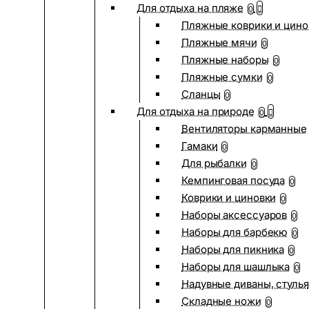
Для отдыха на пляже
0
Пляжные коврики и цино
Пляжные мячи
0
Пляжные наборы
0
Пляжные сумки
0
Сланцы
0
Для отдыха на природе
0
Вентиляторы карманные
Гамаки
0
Для рыбалки
0
Кемпинговая посуда
0
Коврики и циновки
0
Наборы аксессуаров
0
Наборы для барбекю
0
Наборы для пикника
0
Наборы для шашлыка
0
Надувные диваны, стулья
Складные ножи
0