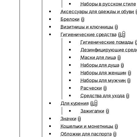
Наборы в русском стиле
Аксессуары для одежды и обуви
Брелоки
0
Визитницы и ключницы
0
Гигиенические средства
0
Гигиенические помады
Дезинфицирующие сред
Маски для лица
0
Наборы для душа
0
Наборы для женщин
0
Наборы для мужчин
0
Расчески
0
Средства для ухода
0
Для курения
0
Зажигалки
0
Значки
0
Кошельки и монетницы
0
Обложки для паспорта
0