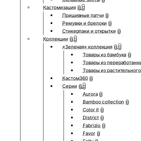
0
Кастомизация
0
Пришивные патчи
0
Ремувки и брелоки
0
Стикерпаки и открытки
0
Коллекции
0
«Зеленая» коллекция
0
Товары из бамбука
0
Товары из переработанн
Товары из растительного
Кастом360
0
Серии
0
Aurora
0
Bamboo collection
0
Color it
0
District
0
Fabrizio
0
Favor
0