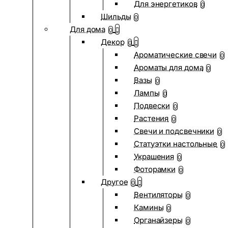
Для энергетиков
0
Шильды
0
Для дома
0
Декор
0
Ароматические свечи
0
Ароматы для дома
0
Вазы
0
Лампы
0
Подвески
0
Растения
0
Свечи и подсвечники
0
Статуэтки настольные
0
Украшения
0
Фоторамки
0
Другое
0
Вентиляторы
0
Камины
0
Органайзеры
0