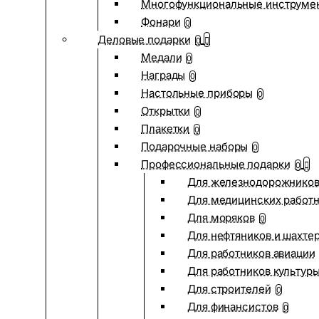
Многофункциональные инструме
Фонари
0
Деловые подарки
0
Медали
0
Награды
0
Настольные приборы
0
Открытки
0
Плакетки
0
Подарочные наборы
0
Профессиональные подарки
0
Для железнодорожнико
Для медицинских работ
Для моряков
0
Для нефтяников и шахте
Для работников авиации
Для работников культур
Для строителей
0
Для финансистов
0