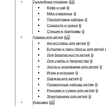
Съедобные подарки
0
Кофе и чай
0
Мёд и варенье
0
Продуктовые наборы
0
Сладости и орехи
0
Специи и приправы
0
Товары для детей
0
Аксессуары для детей
0
Бутылки и ланч-боксы для детей
Для безопасности детей
0
Для учебы и творчества
0
Зонты и дождевики для детей
0
Игры и игрушки
0
Одежда для детей
0
Подарочные наборы детям
0
Рюкзаки и сумки для детей
0
Электроника для детей
0
Упаковка
0