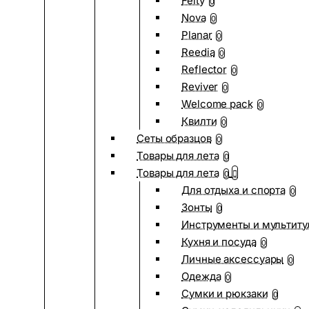
Felty
0
Nova
0
Planar
0
Reedia
0
Reflector
0
Reviver
0
Welcome pack
0
Квилти
0
Сеты образцов
0
Товары для лета
0
Товары для лета
0
Для отдыха и спорта
0
Зонты
0
Инструменты и мультиту
Кухня и посуда
0
Личные аксессуары
0
Одежда
0
Сумки и рюкзаки
0