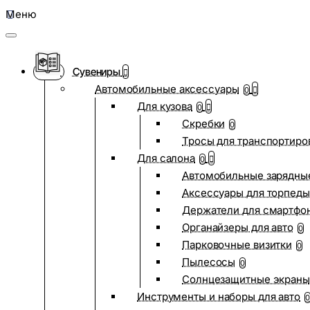
Меню
Сувениры
Автомобильные аксессуары
0
Для кузова
0
Скребки
0
Тросы для транспортиро
Для салона
0
Автомобильные зарядные
Аксессуары для торпеды
Держатели для смартфо
Органайзеры для авто
0
Парковочные визитки
0
Пылесосы
0
Солнцезащитные экраны
Инструменты и наборы для авто