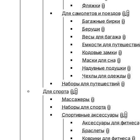
Фляжки
0
Для самолетов и поездов
0
Багажные бирки
0
Беруши
0
Весы для багажа
0
Емкости для путешестви
Кодовые замки
0
Маски для сна
0
Надувные подушки
0
Чехлы для одежды
0
Наборы для путешествий
0
Для спорта
0
Массажеры
0
Наборы для спорта
0
Спортивные аксессуары
0
Аксессуары для фитнеса
Браслеты
0
Коврики для фитнеса
0