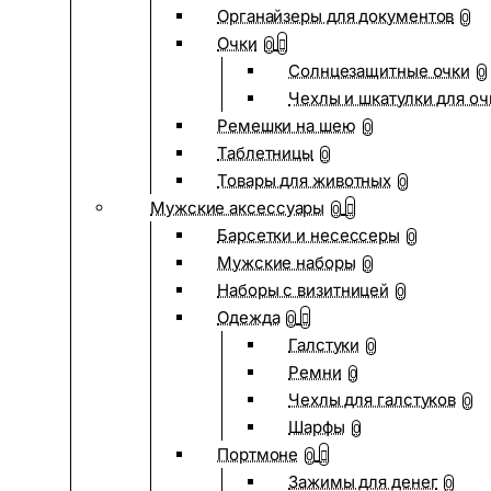
Органайзеры для документов
0
Очки
0
Солнцезащитные очки
0
Чехлы и шкатулки для оч
Ремешки на шею
0
Таблетницы
0
Товары для животных
0
Мужские аксессуары
0
Барсетки и несессеры
0
Мужские наборы
0
Наборы с визитницей
0
Одежда
0
Галстуки
0
Ремни
0
Чехлы для галстуков
0
Шарфы
0
Портмоне
0
Зажимы для денег
0