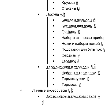
Кружки
0
Стаканы
0
Посуда
0
Блюда и подносы
0
Бутылки для воды
0
Графины
0
Наборы столовых прибо
Ножи и наборы ножей
0
Подставки для бутылок
0
Сервизы
0
Тарелки
0
Термокружки и термосы
0
Наборы с термосом
0
Термокружки
0
Термосы
0
Личные аксессуары
0
Аксессуары в русском стиле
0