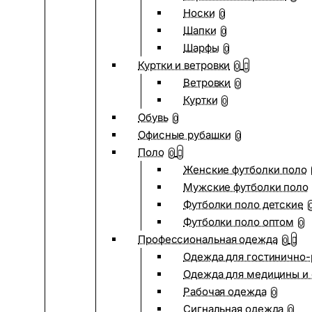
Носки
0
Шапки
0
Шарфы
0
Куртки и ветровки
0
Ветровки
0
Куртки
0
Обувь
0
Офисные рубашки
0
Поло
0
Женские футболки поло
Мужские футболки поло
Футболки поло детские
Футболки поло оптом
0
Профессиональная одежда
0
Одежда для гостинично
Одежда для медицины и 
Рабочая одежда
0
Сигнальная одежда
0