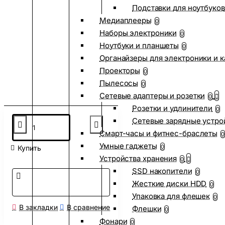
Подставки для ноутбуков
Медиаплееры
0
Наборы электроники
0
Ноутбуки и планшеты
0
Органайзеры для электроники и 
Проекторы
0
Пылесосы
0
Сетевые адаптеры и розетки
0
Розетки и удлинители
0
Сетевые зарядные устро
Смарт-часы и фитнес-браслеты
0
Умные гаджеты
0
Купить
Устройства хранения
0
SSD накопители
0
Жесткие диски HDD
0
Упаковка для флешек
0
В закладки
В сравнение
Флешки
0
Фонари
0