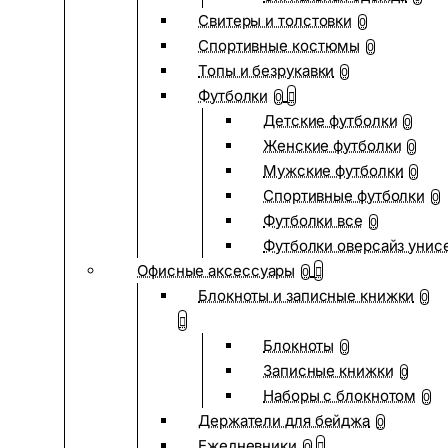
Свитеры и толстовки
0
Спортивные костюмы
0
Топы и безрукавки
0
Футболки
0
Детские футболки
0
Женские футболки
0
Мужские футболки
0
Спортивные футболки
0
Футболки все
0
Футболки оверсайз унис
Офисные аксессуары
0
Блокноты и записные книжки
0
Блокноты
0
Записные книжки
0
Наборы с блокнотом
0
Держатели для бейджа
0
Ежедневники
0