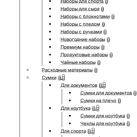
Наборы для спорта
0
Наборы для сыра
0
Наборы с блокнотами
0
Наборы с пледом
0
Наборы с ручками
0
Новогодние наборы
0
Премиум наборы
0
Продуктовые наборы
0
Чайные наборы
0
Расходные материалы
0
Сумки
0
Для документов
0
Сумки для документов
0
Сумки на плечо
0
Для ноутбука
0
Сумки для ноутбука
0
Чехлы для ноутбука
0
Для спорта
0