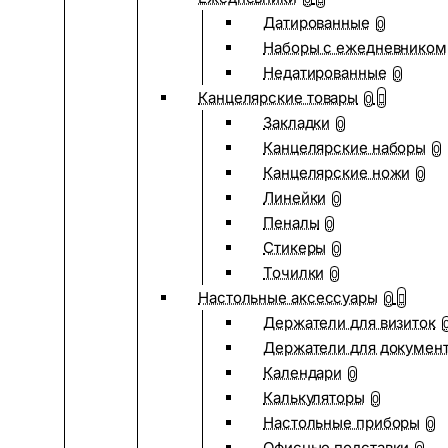
Датированные
0
Наборы с ежедневником
Недатированные
0
Канцелярские товары
0
Закладки
0
Канцелярские наборы
0
Канцелярские ножи
0
Линейки
0
Пеналы
0
Стикеры
0
Точилки
0
Настольные аксессуары
0
Держатели для визиток
Держатели для докумен
Календари
0
Калькуляторы
0
Настольные приборы
0
Офисные подставки