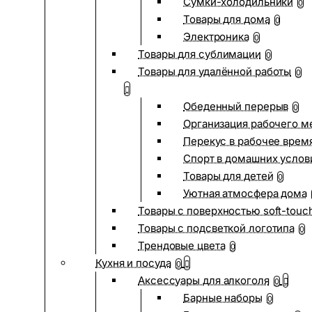
Сумки-холодильники
0
Товары для дома
0
Электроника
0
Товары для сублимации
0
Товары для удалённой работы
0
Обеденный перерыв
0
Организация рабочего м
Перекус в рабочее врем
Спорт в домашних услов
Товары для детей
0
Уютная атмосфера дома
Товары с поверхностью soft-touc
Товары с подсветкой логотипа
0
Трендовые цвета
0
Кухня и посуда
0
Аксессуары для алкоголя
0
Барные наборы
0