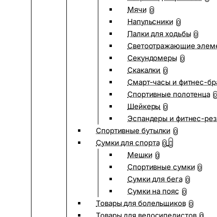
Мячи
0
Напульсники
0
Палки для ходьбы
0
Светоотражающие элем
Секундомеры
0
Скакалки
0
Смарт-часы и фитнес-бр
Спортивные полотенца
0
Шейкеры
0
Эспандеры и фитнес-рез
Спортивные бутылки
0
Сумки для спорта
0
Мешки
0
Спортивные сумки
0
Сумки для бега
0
Сумки на пояс
0
Товары для болельщиков
0
Товары для велосипедистов
0