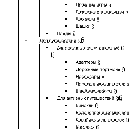
Пляжные игры
0
Развлекательные игры
0
Шахматы
0
Шашки
0
Пледы
0
Для путешествий
0
Аксессуары для путешествий
0
Адаптеры
0
Дорожные портмоне
0
Несессеры
0
Переходники для техник
Швейные наборы
0
Для активных путешествий
0
Бинокли
0
Водонепроницаемые ко
Карабины и держатели
0
Компасы
0