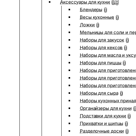
Аксессуары для кухни
0
Блендеры
0
Весы кухонные
0
Ложки
0
Мельницы для соли и пе
Наборы для закусок
0
Наборы для кексов
0
Наборы для масла и укс
Наборы для пиццы
0
Наборы для приготовлен
Наборы для приготовлен
Наборы для приготовлен
Наборы для сыра
0
Наборы кухонных прина
Органайзеры для кухни
0
Подставки для кухни
0
Прихватки и щипцы
0
Разделочные доски
0