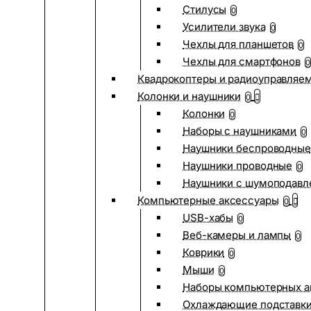
Стилусы
0
Усилители звука
0
Чехлы для планшетов
0
Чехлы для смартфонов
0
Квадрокоптеры и радиоуправляе
Колонки и наушники
0
Колонки
0
Наборы с наушниками
0
Наушники беспроводные
Наушники проводные
0
Наушники с шумоподав
Компьютерные аксессуары
0
USB-хабы
0
Веб-камеры и лампы
0
Коврики
0
Мыши
0
Наборы компьютерных а
Охлаждающие подставк