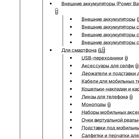
Внешние аккумуляторы (Power Ba
Внешние аккумуляторы
Внешние аккумуляторы с
Внешние аккумуляторы с
Внешние аккумуляторы 
Для смартфона
0
USB-переходники
0
Аксессуары для селфи
0
Держатели и подставки 
Кабели для мобильных т
Кошельки-накладки и ка
Линзы для телефона
0
Моноподы
0
Наборы мобильных аксе
Очки виртуальной реаль
Подставки под мобильн
Салфетки и перчатки для