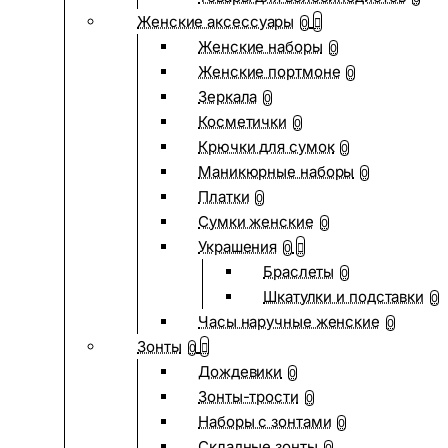
Женские аксессуары
0
Женские наборы
0
Женские портмоне
0
Зеркала
0
Косметички
0
Крючки для сумок
0
Маникюрные наборы
0
Платки
0
Сумки женские
0
Украшения
0
Браслеты
0
Шкатулки и подставки
0
Часы наручные женские
0
Зонты
0
Дождевики
0
Зонты-трости
0
Наборы с зонтами
0
Складные зонты