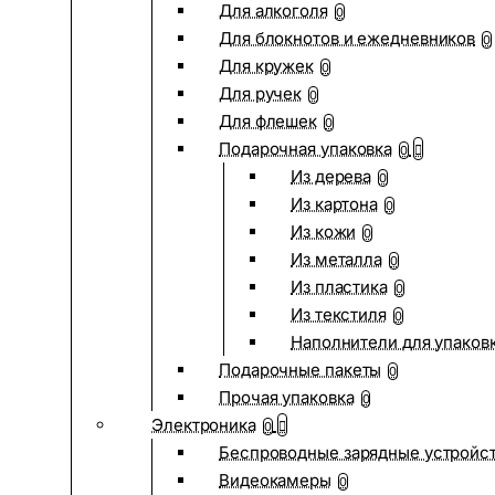
Для алкоголя
0
Для блокнотов и ежедневников
0
Для кружек
0
Для ручек
0
Для флешек
0
Подарочная упаковка
0
Из дерева
0
Из картона
0
Из кожи
0
Из металла
0
Из пластика
0
Из текстиля
0
Наполнители для упаков
Подарочные пакеты
0
Прочая упаковка
0
Электроника
0
Беспроводные зарядные устройств
Видеокамеры
0