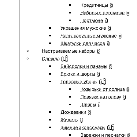
Кредитницы
0
Наборы с портмоне
0
Портмоне
0
Украшения мужские
0
Часы наручные мужские
0
Шкатулки для часов
0
Настраиваемые наборы
0
Одежда
0
Бейсболки и панамы
0
Брюки и шорты
0
Головные уборы
0
Козырьки от солнца
0
Повязки на голову
0
Шляпы
0
Дождевики
0
Жилеты
0
Зимние аксессуары
0
Варежки и перчатки
0