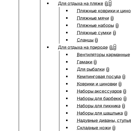
Для отдыха на пляже
0
Пляжные коврики и цино
Пляжные мячи
0
Пляжные наборы
0
Пляжные сумки
0
Сланцы
0
Для отдыха на природе
0
Вентиляторы карманные
Гамаки
0
Для рыбалки
0
Кемпинговая посуда
0
Коврики и циновки
0
Наборы аксессуаров
0
Наборы для барбекю
0
Наборы для пикника
0
Наборы для шашлыка
0
Надувные диваны, стулья
Складные ножи
0