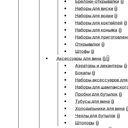
Брелоки-открывалки
0
Наборы для виски
0
Наборы для водки
0
Наборы для коктейлей
0
Наборы для коньяка
0
Наборы для приготовлен
Открывалки
0
Штофы
0
Аксессуары для вина
0
Аэраторы и декантеры
0
Бокалы
0
Наборы аксессуаров для
Наборы для шампанског
Пробки для бутылок
0
Тубусы для вина
0
Холодильники для вина
Чехлы для бутылок
0
Штопоры
0