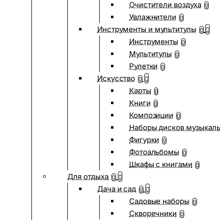
Очистители воздуха
0
Увлажнители
0
Инструменты и мультитулы
0
Инструменты
0
Мультитулы
0
Рулетки
0
Искусство
0
Карты
0
Книги
0
Композиции
0
Наборы дисков музыкал
Фигурки
0
Фотоальбомы
0
Шкафы с книгами
0
Для отдыха
0
Дача и сад
0
Садовые наборы
0
Скворечники
0