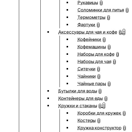
Рукавицы
0
Соломинки для питья
0
Термометры
0
Фартуки
0
Аксессуары для чая и кофе
0
Кофейники
0
Кофемашины
0
Наборы для кофе
0
Наборы для чая
0
Ситечки
0
Чайники
0
Чайные пары
0
Бутылки для воды
0
Контейнеры для еды
0
Кружки и стаканы
0
Коробки для кружек
0
Костеры
0
Кружка конструктор
0