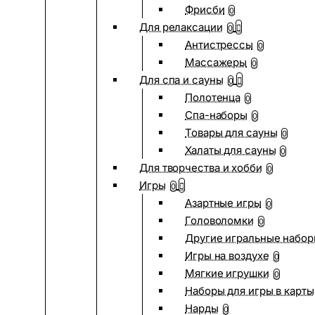
Фрисби
0
Для релаксации
0
Антистрессы
0
Массажеры
0
Для спа и сауны
0
Полотенца
0
Спа-наборы
0
Товары для сауны
0
Халаты для сауны
0
Для творчества и хобби
0
Игры
0
Азартные игры
0
Головоломки
0
Другие игральные набо
Игры на воздухе
0
Мягкие игрушки
0
Наборы для игры в карты
Нарды
0