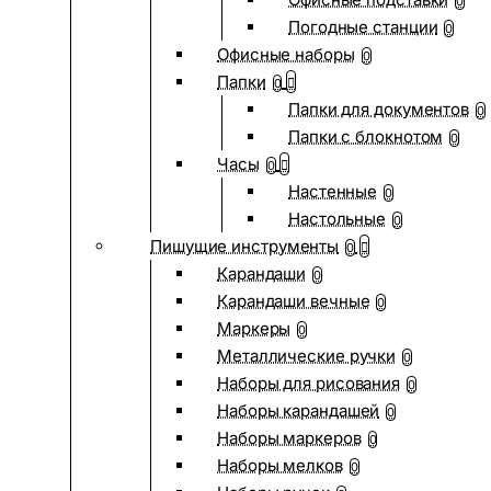
0
Погодные станции
0
Офисные наборы
0
Папки
0
Папки для документов
0
Папки с блокнотом
0
Часы
0
Настенные
0
Настольные
0
Пишущие инструменты
0
Карандаши
0
Карандаши вечные
0
Маркеры
0
Металлические ручки
0
Наборы для рисования
0
Наборы карандашей
0
Наборы маркеров
0
Наборы мелков
0