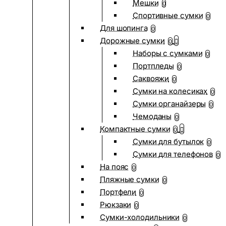
Мешки
0
Спортивные сумки
0
Для шопинга
0
Дорожные сумки
0
Наборы с сумками
0
Портпледы
0
Саквояжи
0
Сумки на колесиках
0
Сумки органайзеры
0
Чемоданы
0
Компактные сумки
0
Сумки для бутылок
0
Сумки для телефонов
0
На пояс
0
Пляжные сумки
0
Портфели
0
Рюкзаки
0
Сумки-холодильники
0