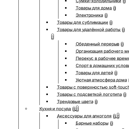
Сумки-холодильники
0
Товары для дома
0
Электроника
0
Товары для сублимации
0
Товары для удалённой работы
0
Обеденный перерыв
0
Организация рабочего м
Перекус в рабочее врем
Спорт в домашних услов
Товары для детей
0
Уютная атмосфера дома
Товары с поверхностью soft-touc
Товары с подсветкой логотипа
0
Трендовые цвета
0
Кухня и посуда
0
Аксессуары для алкоголя
0
Барные наборы
0