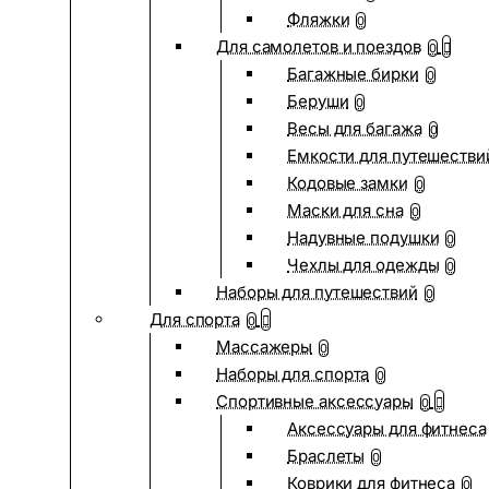
Фляжки
0
Для самолетов и поездов
0
Багажные бирки
0
Беруши
0
Весы для багажа
0
Емкости для путешестви
Кодовые замки
0
Маски для сна
0
Надувные подушки
0
Чехлы для одежды
0
Наборы для путешествий
0
Для спорта
0
Массажеры
0
Наборы для спорта
0
Спортивные аксессуары
0
Аксессуары для фитнеса
Браслеты
0
Коврики для фитнеса
0