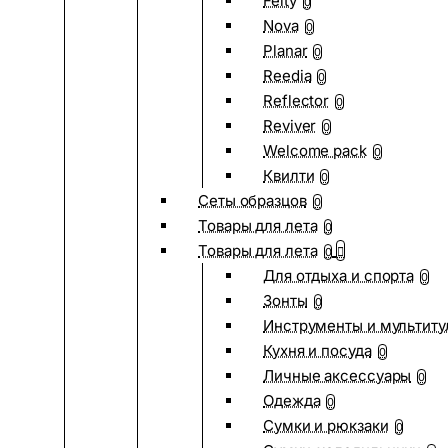
Felty
0
Nova
0
Planar
0
Reedia
0
Reflector
0
Reviver
0
Welcome pack
0
Квилти
0
Сеты образцов
0
Товары для лета
0
Товары для лета
0
Для отдыха и спорта
0
Зонты
0
Инструменты и мультиту
Кухня и посуда
0
Личные аксессуары
0
Одежда
0
Сумки и рюкзаки
0