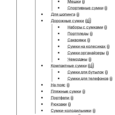
Мешки
0
Спортивные сумки
0
Для шопинга
0
Дорожные сумки
0
Наборы с сумками
0
Портпледы
0
Саквояжи
0
Сумки на колесиках
0
Сумки органайзеры
0
Чемоданы
0
Компактные сумки
0
Сумки для бутылок
0
Сумки для телефонов
0
На пояс
0
Пляжные сумки
0
Портфели
0
Рюкзаки
0
Сумки-холодильники
0