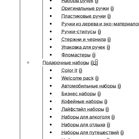
Наборы ручек
0
Оригинальные ручки
0
Пластиковые ручки
0
Ручки из дерева и эко-материало
Ручки-стилусы
0
Стержни и чернила
0
Упаковка для ручек
0
Фломастеры
0
Подарочные наборы
0
Color it
0
Welcome pack
0
Автомобильные наборы
0
Бизнес наборы
0
Кофейные наборы
0
Лайфстайл наборы
0
Наборы для алкоголя
0
Наборы для отдыха
0
Наборы для путешествий
0