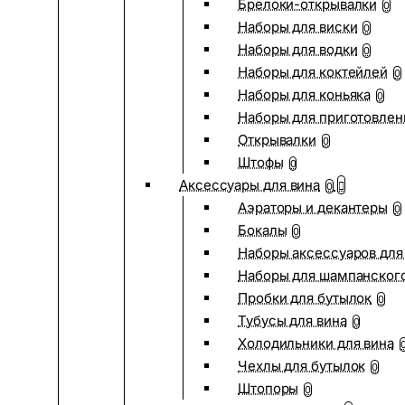
Брелоки-открывалки
0
Наборы для виски
0
Наборы для водки
0
Наборы для коктейлей
0
Наборы для коньяка
0
Наборы для приготовлен
Открывалки
0
Штофы
0
Аксессуары для вина
0
Аэраторы и декантеры
0
Бокалы
0
Наборы аксессуаров для
Наборы для шампанског
Пробки для бутылок
0
Тубусы для вина
0
Холодильники для вина
Чехлы для бутылок
0
Штопоры
0