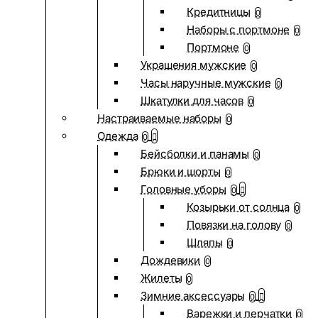
Кредитницы
0
Наборы с портмоне
0
Портмоне
0
Украшения мужские
0
Часы наручные мужские
0
Шкатулки для часов
0
Настраиваемые наборы
0
Одежда
0
Бейсболки и панамы
0
Брюки и шорты
0
Головные уборы
0
Козырьки от солнца
0
Повязки на голову
0
Шляпы
0
Дождевики
0
Жилеты
0
Зимние аксессуары
0
Варежки и перчатки
0