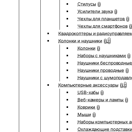
Стилусы
0
Усилители звука
0
Чехлы для планшетов
0
Чехлы для смартфонов
0
Квадрокоптеры и радиоуправляе
Колонки и наушники
0
Колонки
0
Наборы с наушниками
0
Наушники беспроводные
Наушники проводные
0
Наушники с шумоподав
Компьютерные аксессуары
0
USB-хабы
0
Веб-камеры и лампы
0
Коврики
0
Мыши
0
Наборы компьютерных а
Охлаждающие подставк