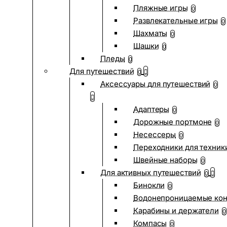
Пляжные игры
0
Развлекательные игры
0
Шахматы
0
Шашки
0
Пледы
0
Для путешествий
0
Аксессуары для путешествий
0
Адаптеры
0
Дорожные портмоне
0
Несессеры
0
Переходники для техник
Швейные наборы
0
Для активных путешествий
0
Бинокли
0
Водонепроницаемые ко
Карабины и держатели
0
Компасы
0