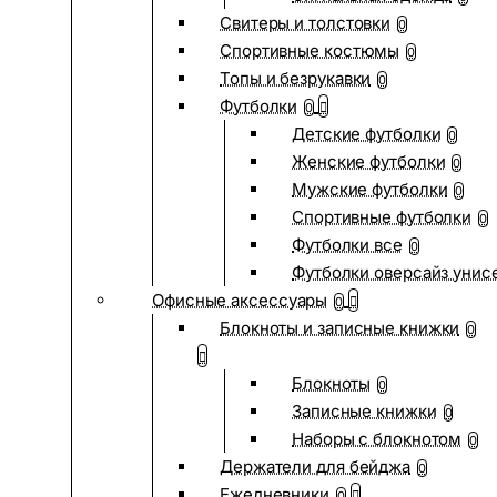
Свитеры и толстовки
0
Спортивные костюмы
0
Топы и безрукавки
0
Футболки
0
Детские футболки
0
Женские футболки
0
Мужские футболки
0
Спортивные футболки
0
Футболки все
0
Футболки оверсайз унис
Офисные аксессуары
0
Блокноты и записные книжки
0
Блокноты
0
Записные книжки
0
Наборы с блокнотом
0
Держатели для бейджа
0
Ежедневники
0