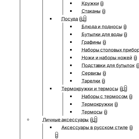
Кружки
0
Стаканы
0
Посуда
0
Блюда и подносы
0
Бутылки для воды
0
Графины
0
Наборы столовых прибо
Ножи и наборы ножей
0
Подставки для бутылок
0
Сервизы
0
Тарелки
0
Термокружки и термосы
0
Наборы с термосом
0
Термокружки
0
Термосы
0
Личные аксессуары
0
Аксессуары в русском стиле
0