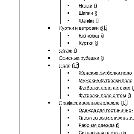
Носки
0
Шапки
0
Шарфы
0
Куртки и ветровки
0
Ветровки
0
Куртки
0
Обувь
0
Офисные рубашки
0
Поло
0
Женские футболки поло
Мужские футболки поло
Футболки поло детские
Футболки поло оптом
0
Профессиональная одежда
0
Одежда для гостинично
Одежда для медицины и 
Рабочая одежда
0
Сигнальная одежда
0