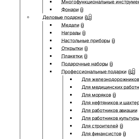
Многофункциональные инструме
Фонари
0
Деловые подарки
0
Медали
0
Награды
0
Настольные приборы
0
Открытки
0
Плакетки
0
Подарочные наборы
0
Профессиональные подарки
0
Для железнодорожнико
Для медицинских работ
Для моряков
0
Для нефтяников и шахте
Для работников авиации
Для работников культур
Для строителей
0
Для финансистов
0