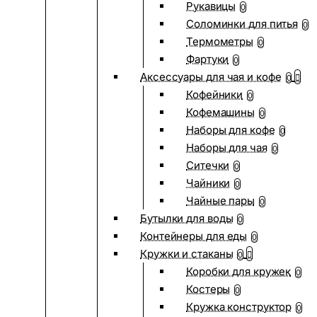
Рукавицы
0
Соломинки для питья
0
Термометры
0
Фартуки
0
Аксессуары для чая и кофе
0
Кофейники
0
Кофемашины
0
Наборы для кофе
0
Наборы для чая
0
Ситечки
0
Чайники
0
Чайные пары
0
Бутылки для воды
0
Контейнеры для еды
0
Кружки и стаканы
0
Коробки для кружек
0
Костеры
0
Кружка конструктор
0