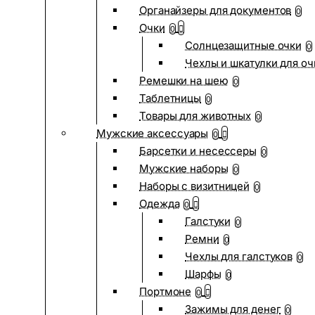
Органайзеры для документов
0
Очки
0
Солнцезащитные очки
0
Чехлы и шкатулки для оч
Ремешки на шею
0
Таблетницы
0
Товары для животных
0
Мужские аксессуары
0
Барсетки и несессеры
0
Мужские наборы
0
Наборы с визитницей
0
Одежда
0
Галстуки
0
Ремни
0
Чехлы для галстуков
0
Шарфы
0
Портмоне
0
Зажимы для денег
0