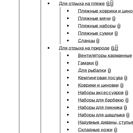
Для отдыха на пляже
0
Пляжные коврики и цино
Пляжные мячи
0
Пляжные наборы
0
Пляжные сумки
0
Сланцы
0
Для отдыха на природе
0
Вентиляторы карманные
Гамаки
0
Для рыбалки
0
Кемпинговая посуда
0
Коврики и циновки
0
Наборы аксессуаров
0
Наборы для барбекю
0
Наборы для пикника
0
Наборы для шашлыка
0
Надувные диваны, стулья
Складные ножи
0