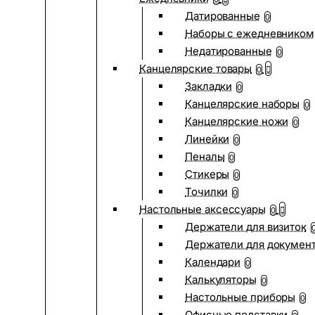
Датированные
0
Наборы с ежедневником
Недатированные
0
Канцелярские товары
0
Закладки
0
Канцелярские наборы
0
Канцелярские ножи
0
Линейки
0
Пеналы
0
Стикеры
0
Точилки
0
Настольные аксессуары
0
Держатели для визиток
Держатели для докумен
Календари
0
Калькуляторы
0
Настольные приборы
0
Офисные подставки