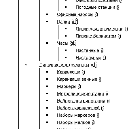
0
Погодные станции
0
Офисные наборы
0
Папки
0
Папки для документов
0
Папки с блокнотом
0
Часы
0
Настенные
0
Настольные
0
Пишущие инструменты
0
Карандаши
0
Карандаши вечные
0
Маркеры
0
Металлические ручки
0
Наборы для рисования
0
Наборы карандашей
0
Наборы маркеров
0
Наборы мелков
0