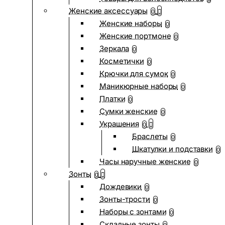
Женские аксессуары
0
Женские наборы
0
Женские портмоне
0
Зеркала
0
Косметички
0
Крючки для сумок
0
Маникюрные наборы
0
Платки
0
Сумки женские
0
Украшения
0
Браслеты
0
Шкатулки и подставки
0
Часы наручные женские
0
Зонты
0
Дождевики
0
Зонты-трости
0
Наборы с зонтами
0
Складные зонты