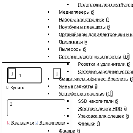
Подставки для ноутбуков
Медиаплееры
0
Наборы электроники
0
Ноутбуки и планшеты
0
Органайзеры для электроники и 
Проекторы
0
Пылесосы
0
Сетевые адаптеры и розетки
0
Розетки и удлинители
0
Сетевые зарядные устро
Смарт-часы и фитнес-браслеты
0
Умные гаджеты
0
Купить
Устройства хранения
0
SSD накопители
0
Жесткие диски HDD
0
Упаковка для флешек
0
В закладки
В сравнение
Флешки
0
Фонари
0