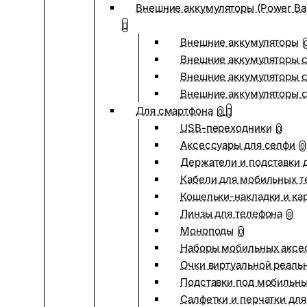
Внешние аккумуляторы (Power Ba
Внешние аккумуляторы
Внешние аккумуляторы с
Внешние аккумуляторы с
Внешние аккумуляторы 
Для смартфона
0
USB-переходники
0
Аксессуары для селфи
0
Держатели и подставки 
Кабели для мобильных т
Кошельки-накладки и ка
Линзы для телефона
0
Моноподы
0
Наборы мобильных аксе
Очки виртуальной реаль
Подставки под мобильн
Салфетки и перчатки для