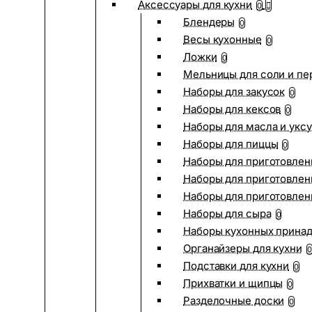
Аксессуары для кухни
0
Блендеры
0
Весы кухонные
0
Ложки
0
Мельницы для соли и пе
Наборы для закусок
0
Наборы для кексов
0
Наборы для масла и укс
Наборы для пиццы
0
Наборы для приготовлен
Наборы для приготовлен
Наборы для приготовлен
Наборы для сыра
0
Наборы кухонных прина
Органайзеры для кухни
0
Подставки для кухни
0
Прихватки и щипцы
0
Разделочные доски
0