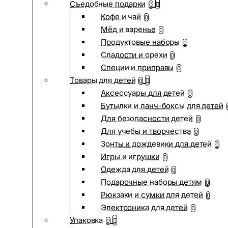
Съедобные подарки
0
Кофе и чай
0
Мёд и варенье
0
Продуктовые наборы
0
Сладости и орехи
0
Специи и приправы
0
Товары для детей
0
Аксессуары для детей
0
Бутылки и ланч-боксы для детей
Для безопасности детей
0
Для учебы и творчества
0
Зонты и дождевики для детей
0
Игры и игрушки
0
Одежда для детей
0
Подарочные наборы детям
0
Рюкзаки и сумки для детей
0
Электроника для детей
0
Упаковка
0