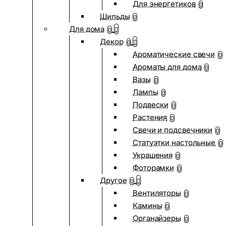
Для энергетиков
0
Шильды
0
Для дома
0
Декор
0
Ароматические свечи
0
Ароматы для дома
0
Вазы
0
Лампы
0
Подвески
0
Растения
0
Свечи и подсвечники
0
Статуэтки настольные
0
Украшения
0
Фоторамки
0
Другое
0
Вентиляторы
0
Камины
0
Органайзеры
0