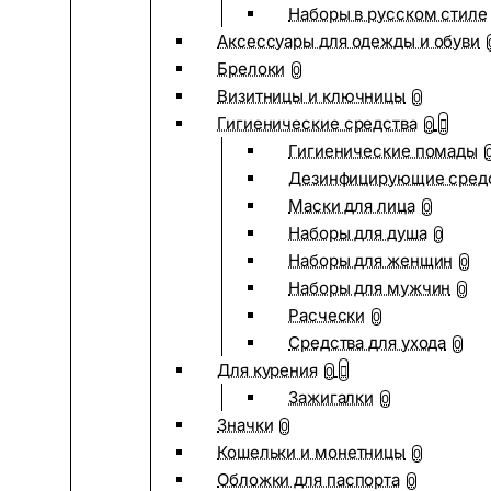
Наборы в русском стиле
Аксессуары для одежды и обуви
Брелоки
0
Визитницы и ключницы
0
Гигиенические средства
0
Гигиенические помады
Дезинфицирующие сред
Маски для лица
0
Наборы для душа
0
Наборы для женщин
0
Наборы для мужчин
0
Расчески
0
Средства для ухода
0
Для курения
0
Зажигалки
0
Значки
0
Кошельки и монетницы
0
Обложки для паспорта
0