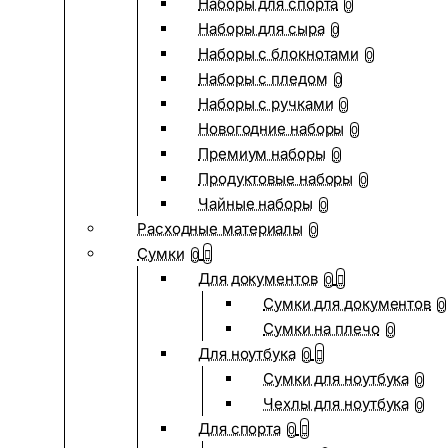
Наборы для спорта
0
Наборы для сыра
0
Наборы с блокнотами
0
Наборы с пледом
0
Наборы с ручками
0
Новогодние наборы
0
Премиум наборы
0
Продуктовые наборы
0
Чайные наборы
0
Расходные материалы
0
Сумки
0
Для документов
0
Сумки для документов
0
Сумки на плечо
0
Для ноутбука
0
Сумки для ноутбука
0
Чехлы для ноутбука
0
Для спорта
0