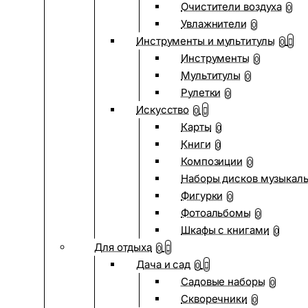
Очистители воздуха
0
Увлажнители
0
Инструменты и мультитулы
0
Инструменты
0
Мультитулы
0
Рулетки
0
Искусство
0
Карты
0
Книги
0
Композиции
0
Наборы дисков музыкал
Фигурки
0
Фотоальбомы
0
Шкафы с книгами
0
Для отдыха
0
Дача и сад
0
Садовые наборы
0
Скворечники
0