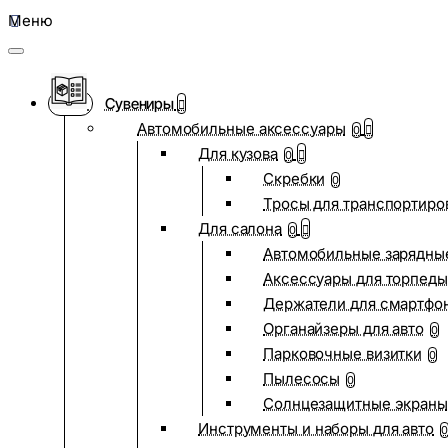
Меню
Сувениры
Автомобильные аксессуары
0
Для кузова
0
Скребки
0
Тросы для транспортиро
Для салона
0
Автомобильные зарядные
Аксессуары для торпеды
Держатели для смартфо
Органайзеры для авто
0
Парковочные визитки
0
Пылесосы
0
Солнцезащитные экраны
Инструменты и наборы для авто