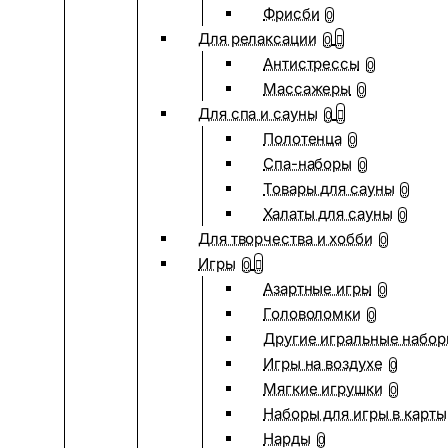
Фрисби
0
Для релаксации
0
Антистрессы
0
Массажеры
0
Для спа и сауны
0
Полотенца
0
Спа-наборы
0
Товары для сауны
0
Халаты для сауны
0
Для творчества и хобби
0
Игры
0
Азартные игры
0
Головоломки
0
Другие игральные набо
Игры на воздухе
0
Мягкие игрушки
0
Наборы для игры в карты
Нарды
0