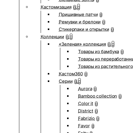
0
Кастомизация
0
Пришивные патчи
0
Ремувки и брелоки
0
Стикерпаки и открытки
0
Коллекции
0
«Зеленая» коллекция
0
Товары из бамбука
0
Товары из переработанн
Товары из растительного
Кастом360
0
Серии
0
Aurora
0
Bamboo collection
0
Color it
0
District
0
Fabrizio
0
Favor
0