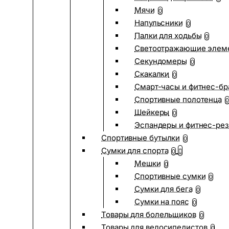
Мячи
0
Напульсники
0
Палки для ходьбы
0
Светоотражающие элем
Секундомеры
0
Скакалки
0
Смарт-часы и фитнес-бр
Спортивные полотенца
0
Шейкеры
0
Эспандеры и фитнес-рез
Спортивные бутылки
0
Сумки для спорта
0
Мешки
0
Спортивные сумки
0
Сумки для бега
0
Сумки на пояс
0
Товары для болельщиков
0
Товары для велосипедистов
0