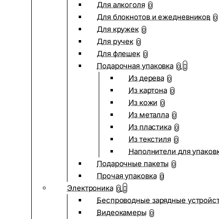
Для алкоголя
0
Для блокнотов и ежедневников
0
Для кружек
0
Для ручек
0
Для флешек
0
Подарочная упаковка
0
Из дерева
0
Из картона
0
Из кожи
0
Из металла
0
Из пластика
0
Из текстиля
0
Наполнители для упаков
Подарочные пакеты
0
Прочая упаковка
0
Электроника
0
Беспроводные зарядные устройств
Видеокамеры
0