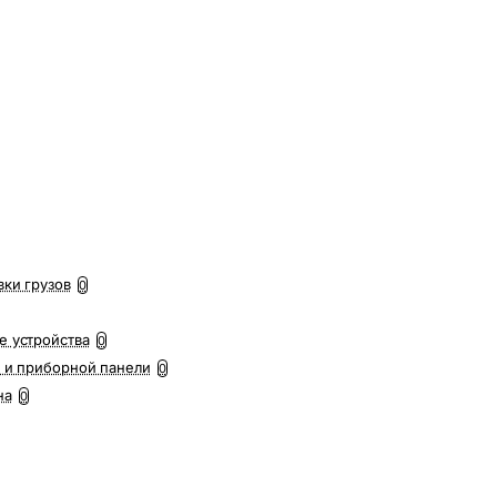
вки грузов
0
е устройства
0
 и приборной панели
0
на
0