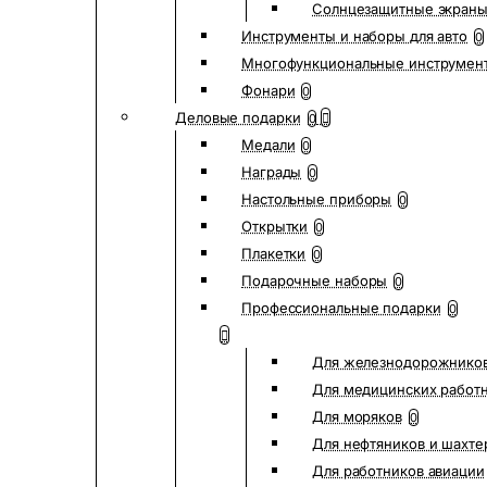
Солнцезащитные экран
Инструменты и наборы для авто
0
Многофункциональные инструмен
Фонари
0
Деловые подарки
0
Медали
0
Награды
0
Настольные приборы
0
Открытки
0
Плакетки
0
Подарочные наборы
0
Профессиональные подарки
0
Для железнодорожнико
Для медицинских работ
Для моряков
0
Для нефтяников и шахте
Для работников авиации