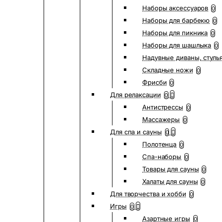
Наборы аксессуаров
0
Наборы для барбекю
0
Наборы для пикника
0
Наборы для шашлыка
0
Надувные диваны, стуль
Складные ножи
0
Фрисби
0
Для релаксации
0
Антистрессы
0
Массажеры
0
Для спа и сауны
0
Полотенца
0
Спа-наборы
0
Товары для сауны
0
Халаты для сауны
0
Для творчества и хобби
0
Игры
0
Азартные игры
0