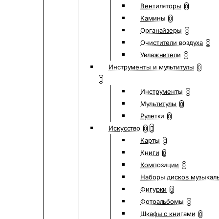
Вентиляторы
0
Камины
0
Органайзеры
0
Очистители воздуха
0
Увлажнители
0
Инструменты и мультитулы
0
Инструменты
0
Мультитулы
0
Рулетки
0
Искусство
0
Карты
0
Книги
0
Композиции
0
Наборы дисков музыкал
Фигурки
0
Фотоальбомы
0
Шкафы с книгами
0