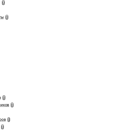
ы
0
ты
0
в
0
ников
0
ров
0
0