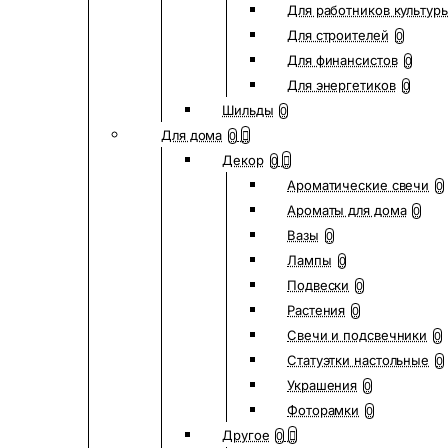
Для работников культур
Для строителей
0
Для финансистов
0
Для энергетиков
0
Шильды
0
Для дома
0
Декор
0
Ароматические свечи
0
Ароматы для дома
0
Вазы
0
Лампы
0
Подвески
0
Растения
0
Свечи и подсвечники
0
Статуэтки настольные
0
Украшения
0
Фоторамки
0
Другое
0