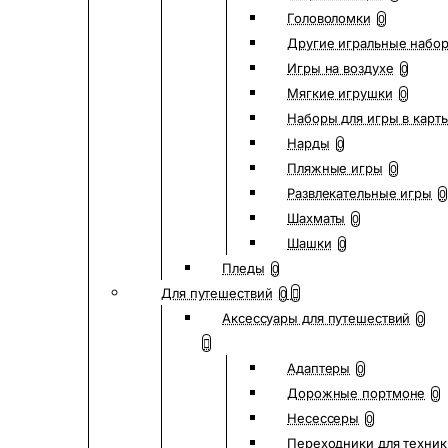
Головоломки
0
Другие игральные набо
Игры на воздухе
0
Мягкие игрушки
0
Наборы для игры в карт
Нарды
0
Пляжные игры
0
Развлекательные игры
0
Шахматы
0
Шашки
0
Пледы
0
Для путешествий
0
Аксессуары для путешествий
0
Адаптеры
0
Дорожные портмоне
0
Несессеры
0
Переходники для техник