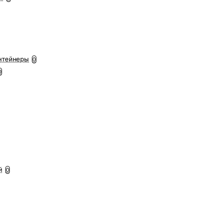
нтейнеры
0
0
й
0