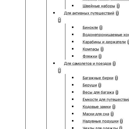
Швейные наборы
0
Для активных путешествий
0
Бинокли
0
Водонепроницаемые ко
Карабины и держатели
Компасы
0
Фляжки
0
Для самолетов и поездов
0
Багажные бирки
0
Беруши
0
Весы для багажа
0
Емкости для путешестви
Кодовые замки
0
Маски для сна
0
Надувные подушки
0
Чехлы для одежды
0