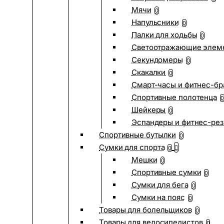
Мячи
0
Напульсники
0
Палки для ходьбы
0
Светоотражающие элем
Секундомеры
0
Скакалки
0
Смарт-часы и фитнес-бр
Спортивные полотенца
0
Шейкеры
0
Эспандеры и фитнес-рез
Спортивные бутылки
0
Сумки для спорта
0
Мешки
0
Спортивные сумки
0
Сумки для бега
0
Сумки на пояс
0
Товары для болельщиков
0
Товары для велосипедистов
0