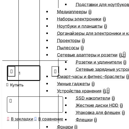
Подставки для ноутбуков
Медиаплееры
0
Наборы электроники
0
Ноутбуки и планшеты
0
Органайзеры для электроники и 
Проекторы
0
Пылесосы
0
Сетевые адаптеры и розетки
0
Розетки и удлинители
0
Сетевые зарядные устро
Смарт-часы и фитнес-браслеты
0
Умные гаджеты
0
Купить
Устройства хранения
0
SSD накопители
0
Жесткие диски HDD
0
Упаковка для флешек
0
В закладки
В сравнение
Флешки
0
Фонари
0