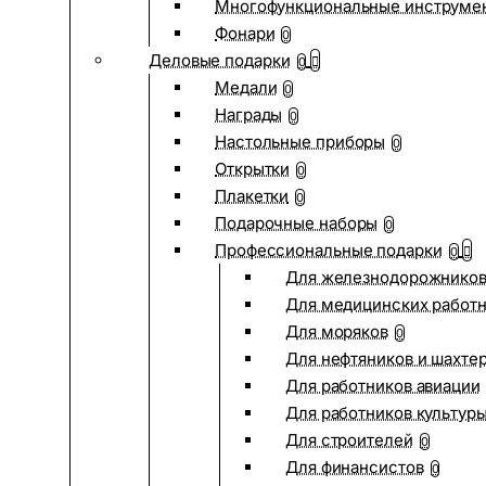
Многофункциональные инструме
Фонари
0
Деловые подарки
0
Медали
0
Награды
0
Настольные приборы
0
Открытки
0
Плакетки
0
Подарочные наборы
0
Профессиональные подарки
0
Для железнодорожнико
Для медицинских работ
Для моряков
0
Для нефтяников и шахте
Для работников авиации
Для работников культур
Для строителей
0
Для финансистов
0