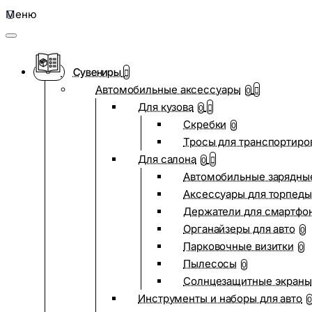
Меню
Сувениры
Автомобильные аксессуары
0
Для кузова
0
Скребки
0
Тросы для транспортиро
Для салона
0
Автомобильные зарядные
Аксессуары для торпеды
Держатели для смартфо
Органайзеры для авто
0
Парковочные визитки
0
Пылесосы
0
Солнцезащитные экраны
Инструменты и наборы для авто