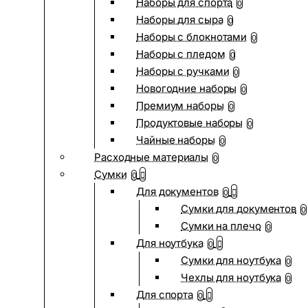
Наборы для спорта
0
Наборы для сыра
0
Наборы с блокнотами
0
Наборы с пледом
0
Наборы с ручками
0
Новогодние наборы
0
Премиум наборы
0
Продуктовые наборы
0
Чайные наборы
0
Расходные материалы
0
Сумки
0
Для документов
0
Сумки для документов
0
Сумки на плечо
0
Для ноутбука
0
Сумки для ноутбука
0
Чехлы для ноутбука
0
Для спорта
0