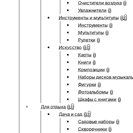
Очистители воздуха
0
Увлажнители
0
Инструменты и мультитулы
0
Инструменты
0
Мультитулы
0
Рулетки
0
Искусство
0
Карты
0
Книги
0
Композиции
0
Наборы дисков музыкал
Фигурки
0
Фотоальбомы
0
Шкафы с книгами
0
Для отдыха
0
Дача и сад
0
Садовые наборы
0
Скворечники
0