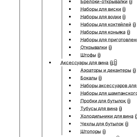
Брелоки-открывалки
0
Наборы для виски
0
Наборы для водки
0
Наборы для коктейлей
0
Наборы для коньяка
0
Наборы для приготовлен
Открывалки
0
Штофы
0
Аксессуары для вина
0
Аэраторы и декантеры
0
Бокалы
0
Наборы аксессуаров для
Наборы для шампанског
Пробки для бутылок
0
Тубусы для вина
0
Холодильники для вина
Чехлы для бутылок
0
Штопоры
0