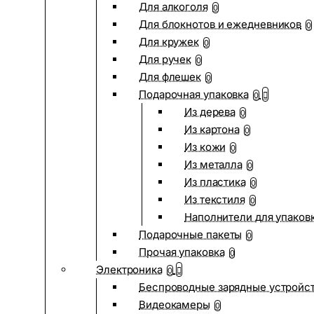
Для алкоголя
0
Для блокнотов и ежедневников
0
Для кружек
0
Для ручек
0
Для флешек
0
Подарочная упаковка
0
Из дерева
0
Из картона
0
Из кожи
0
Из металла
0
Из пластика
0
Из текстиля
0
Наполнители для упаков
Подарочные пакеты
0
Прочая упаковка
0
Электроника
0
Беспроводные зарядные устройств
Видеокамеры
0