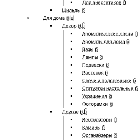
Для энергетиков
0
Шильды
0
Для дома
0
Декор
0
Ароматические свечи
0
Ароматы для дома
0
Вазы
0
Лампы
0
Подвески
0
Растения
0
Свечи и подсвечники
0
Статуэтки настольные
0
Украшения
0
Фоторамки
0
Другое
0
Вентиляторы
0
Камины
0
Органайзеры
0