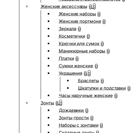
Женские аксессуары
0
Женские наборы
0
Женские портмоне
0
Зеркала
0
Косметички
0
Крючки для сумок
0
Маникюрные наборы
0
Платки
0
Сумки женские
0
Украшения
0
Браслеты
0
Шкатулки и подставки
0
Часы наручные женские
0
Зонты
0
Дождевики
0
Зонты-трости
0
Наборы с зонтами
0
Складные зонты