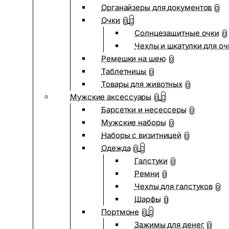
Органайзеры для документов
0
Очки
0
Солнцезащитные очки
0
Чехлы и шкатулки для оч
Ремешки на шею
0
Таблетницы
0
Товары для животных
0
Мужские аксессуары
0
Барсетки и несессеры
0
Мужские наборы
0
Наборы с визитницей
0
Одежда
0
Галстуки
0
Ремни
0
Чехлы для галстуков
0
Шарфы
0
Портмоне
0
Зажимы для денег
0