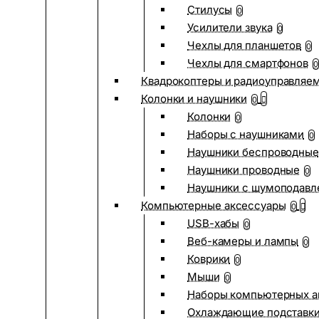
Стилусы
0
Усилители звука
0
Чехлы для планшетов
0
Чехлы для смартфонов
0
Квадрокоптеры и радиоуправляе
Колонки и наушники
0
Колонки
0
Наборы с наушниками
0
Наушники беспроводные
Наушники проводные
0
Наушники с шумоподав
Компьютерные аксессуары
0
USB-хабы
0
Веб-камеры и лампы
0
Коврики
0
Мыши
0
Наборы компьютерных а
Охлаждающие подставк