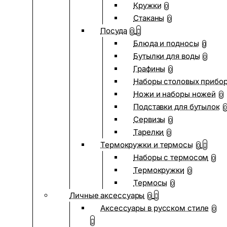
Кружки
0
Стаканы
0
Посуда
0
Блюда и подносы
0
Бутылки для воды
0
Графины
0
Наборы столовых прибо
Ножи и наборы ножей
0
Подставки для бутылок
0
Сервизы
0
Тарелки
0
Термокружки и термосы
0
Наборы с термосом
0
Термокружки
0
Термосы
0
Личные аксессуары
0
Аксессуары в русском стиле
0