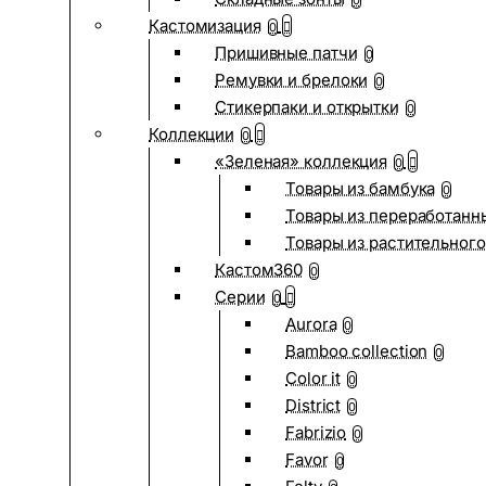
0
Кастомизация
0
Пришивные патчи
0
Ремувки и брелоки
0
Стикерпаки и открытки
0
Коллекции
0
«Зеленая» коллекция
0
Товары из бамбука
0
Товары из переработанн
Товары из растительного
Кастом360
0
Серии
0
Aurora
0
Bamboo collection
0
Color it
0
District
0
Fabrizio
0
Favor
0