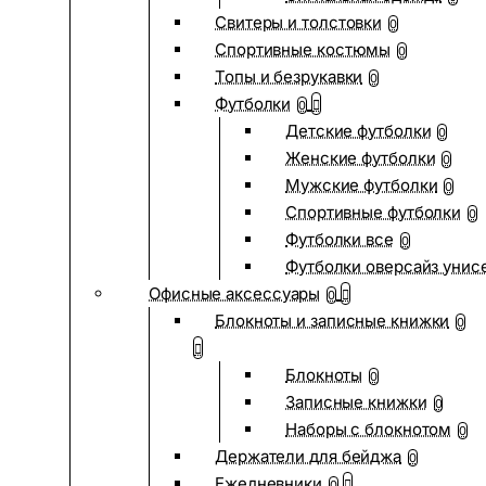
Свитеры и толстовки
0
Спортивные костюмы
0
Топы и безрукавки
0
Футболки
0
Детские футболки
0
Женские футболки
0
Мужские футболки
0
Спортивные футболки
0
Футболки все
0
Футболки оверсайз унис
Офисные аксессуары
0
Блокноты и записные книжки
0
Блокноты
0
Записные книжки
0
Наборы с блокнотом
0
Держатели для бейджа
0
Ежедневники
0