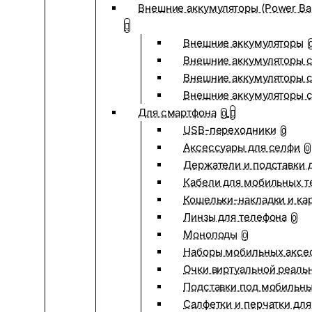
Внешние аккумуляторы (Power Ba
Внешние аккумуляторы
Внешние аккумуляторы с
Внешние аккумуляторы с
Внешние аккумуляторы 
Для смартфона
0
USB-переходники
0
Аксессуары для селфи
0
Держатели и подставки 
Кабели для мобильных т
Кошельки-накладки и ка
Линзы для телефона
0
Моноподы
0
Наборы мобильных аксе
Очки виртуальной реаль
Подставки под мобильн
Салфетки и перчатки для