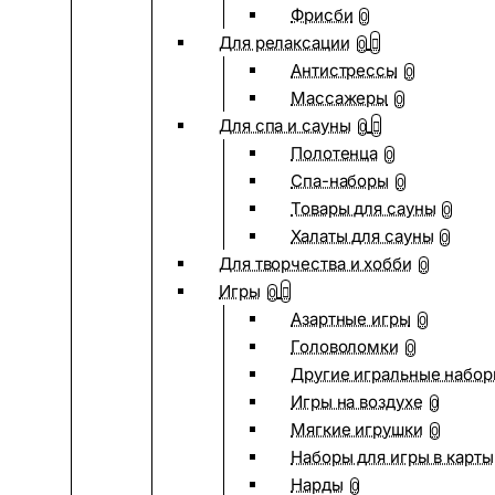
Фрисби
0
Для релаксации
0
Антистрессы
0
Массажеры
0
Для спа и сауны
0
Полотенца
0
Спа-наборы
0
Товары для сауны
0
Халаты для сауны
0
Для творчества и хобби
0
Игры
0
Азартные игры
0
Головоломки
0
Другие игральные набо
Игры на воздухе
0
Мягкие игрушки
0
Наборы для игры в карты
Нарды
0