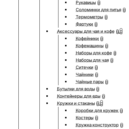
Рукавицы
0
Соломинки для питья
0
Термометры
0
Фартуки
0
Аксессуары для чая и кофе
0
Кофейники
0
Кофемашины
0
Наборы для кофе
0
Наборы для чая
0
Ситечки
0
Чайники
0
Чайные пары
0
Бутылки для воды
0
Контейнеры для еды
0
Кружки и стаканы
0
Коробки для кружек
0
Костеры
0
Кружка конструктор
0