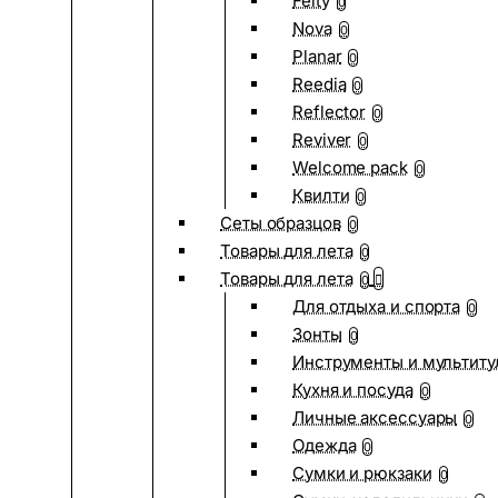
Felty
0
Nova
0
Planar
0
Reedia
0
Reflector
0
Reviver
0
Welcome pack
0
Квилти
0
Сеты образцов
0
Товары для лета
0
Товары для лета
0
Для отдыха и спорта
0
Зонты
0
Инструменты и мультиту
Кухня и посуда
0
Личные аксессуары
0
Одежда
0
Сумки и рюкзаки
0