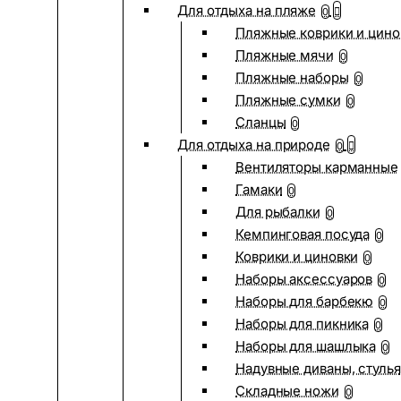
Для отдыха на пляже
0
Пляжные коврики и цино
Пляжные мячи
0
Пляжные наборы
0
Пляжные сумки
0
Сланцы
0
Для отдыха на природе
0
Вентиляторы карманные
Гамаки
0
Для рыбалки
0
Кемпинговая посуда
0
Коврики и циновки
0
Наборы аксессуаров
0
Наборы для барбекю
0
Наборы для пикника
0
Наборы для шашлыка
0
Надувные диваны, стулья
Складные ножи
0