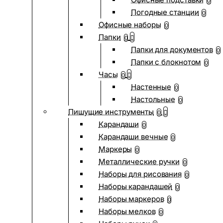
0
Погодные станции
0
Офисные наборы
0
Папки
0
Папки для документов
0
Папки с блокнотом
0
Часы
0
Настенные
0
Настольные
0
Пишущие инструменты
0
Карандаши
0
Карандаши вечные
0
Маркеры
0
Металлические ручки
0
Наборы для рисования
0
Наборы карандашей
0
Наборы маркеров
0
Наборы мелков
0