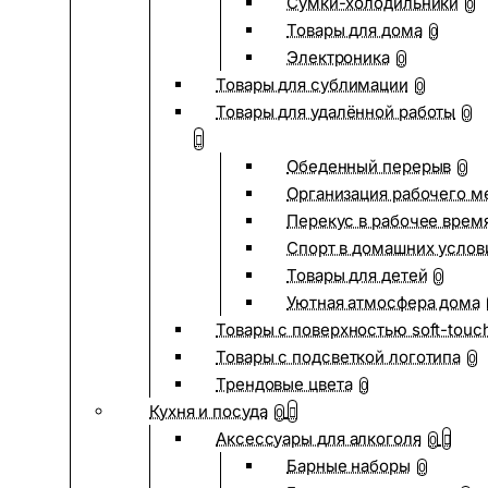
Сумки-холодильники
0
Товары для дома
0
Электроника
0
Товары для сублимации
0
Товары для удалённой работы
0
Обеденный перерыв
0
Организация рабочего м
Перекус в рабочее врем
Спорт в домашних услов
Товары для детей
0
Уютная атмосфера дома
Товары с поверхностью soft-touc
Товары с подсветкой логотипа
0
Трендовые цвета
0
Кухня и посуда
0
Аксессуары для алкоголя
0
Барные наборы
0