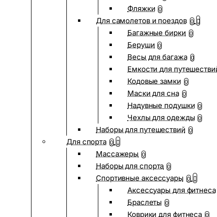
Фляжки
0
Для самолетов и поездов
0
Багажные бирки
0
Беруши
0
Весы для багажа
0
Емкости для путешестви
Кодовые замки
0
Маски для сна
0
Надувные подушки
0
Чехлы для одежды
0
Наборы для путешествий
0
Для спорта
0
Массажеры
0
Наборы для спорта
0
Спортивные аксессуары
0
Аксессуары для фитнеса
Браслеты
0
Коврики для фитнеса
0