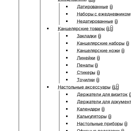
Датированные
0
Наборы с ежедневником
Недатированные
0
Канцелярские товары
0
Закладки
0
Канцелярские наборы
0
Канцелярские ножи
0
Линейки
0
Пеналы
0
Стикеры
0
Точилки
0
Настольные аксессуары
0
Держатели для визиток
Держатели для докумен
Календари
0
Калькуляторы
0
Настольные приборы
0
Офисные подставки