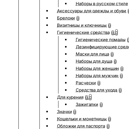
Наборы в русском стиле
Аксессуары для одежды и обуви
Брелоки
0
Визитницы и ключницы
0
Гигиенические средства
0
Гигиенические помады
Дезинфицирующие сред
Маски для лица
0
Наборы для душа
0
Наборы для женщин
0
Наборы для мужчин
0
Расчески
0
Средства для ухода
0
Для курения
0
Зажигалки
0
Значки
0
Кошельки и монетницы
0
Обложки для паспорта
0