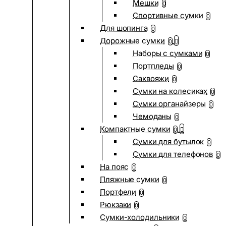
Мешки
0
Спортивные сумки
0
Для шопинга
0
Дорожные сумки
0
Наборы с сумками
0
Портпледы
0
Саквояжи
0
Сумки на колесиках
0
Сумки органайзеры
0
Чемоданы
0
Компактные сумки
0
Сумки для бутылок
0
Сумки для телефонов
0
На пояс
0
Пляжные сумки
0
Портфели
0
Рюкзаки
0
Сумки-холодильники
0