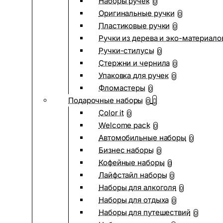
Наборы ручек
0
Оригинальные ручки
0
Пластиковые ручки
0
Ручки из дерева и эко-материало
Ручки-стилусы
0
Стержни и чернила
0
Упаковка для ручек
0
Фломастеры
0
Подарочные наборы
0
Color it
0
Welcome pack
0
Автомобильные наборы
0
Бизнес наборы
0
Кофейные наборы
0
Лайфстайл наборы
0
Наборы для алкоголя
0
Наборы для отдыха
0
Наборы для путешествий
0