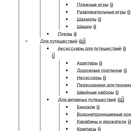
Пляжные игры
0
Развлекательные игры
0
Шахматы
0
Шашки
0
Пледы
0
Для путешествий
0
Аксессуары для путешествий
0
Адаптеры
0
Дорожные портмоне
0
Несессеры
0
Переходники для техник
Швейные наборы
0
Для активных путешествий
0
Бинокли
0
Водонепроницаемые ко
Карабины и держатели
0
Компасы
0