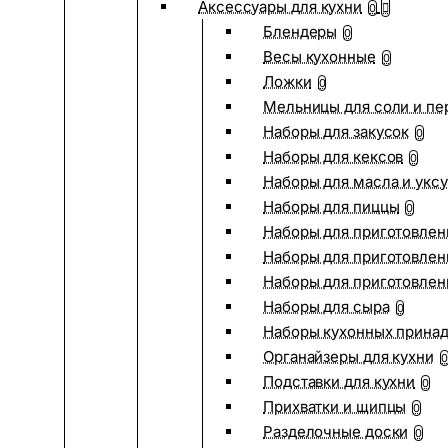
Аксессуары для кухни
0
Блендеры
0
Весы кухонные
0
Ложки
0
Мельницы для соли и пе
Наборы для закусок
0
Наборы для кексов
0
Наборы для масла и укс
Наборы для пиццы
0
Наборы для приготовлен
Наборы для приготовлен
Наборы для приготовлен
Наборы для сыра
0
Наборы кухонных прина
Органайзеры для кухни
0
Подставки для кухни
0
Прихватки и щипцы
0
Разделочные доски
0