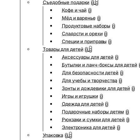
Съедобные подарки
0
Кофе и чай
0
Мёд и варенье
0
Продуктовые наборы
0
Сладости и орехи
0
Специи и приправы
0
Товары для детей
0
Аксессуары для детей
0
Бутылки и ланч-боксы для детей
Для безопасности детей
0
Для учебы и творчества
0
Зонты и дождевики для детей
0
Игры и игрушки
0
Одежда для детей
0
Подарочные наборы детям
0
Рюкзаки и сумки для детей
0
Электроника для детей
0
Упаковка
0