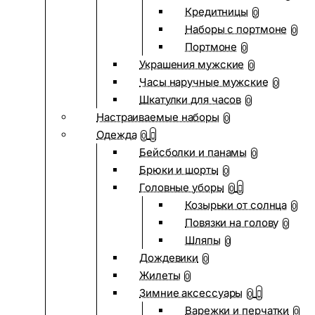
Кредитницы
0
Наборы с портмоне
0
Портмоне
0
Украшения мужские
0
Часы наручные мужские
0
Шкатулки для часов
0
Настраиваемые наборы
0
Одежда
0
Бейсболки и панамы
0
Брюки и шорты
0
Головные уборы
0
Козырьки от солнца
0
Повязки на голову
0
Шляпы
0
Дождевики
0
Жилеты
0
Зимние аксессуары
0
Варежки и перчатки
0