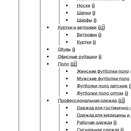
Носки
0
Шапки
0
Шарфы
0
Куртки и ветровки
0
Ветровки
0
Куртки
0
Обувь
0
Офисные рубашки
0
Поло
0
Женские футболки поло
Мужские футболки поло
Футболки поло детские
Футболки поло оптом
0
Профессиональная одежда
0
Одежда для гостинично
Одежда для медицины и 
Рабочая одежда
0
Сигнальная одежда
0