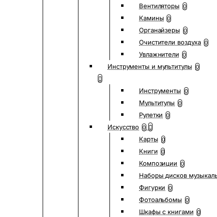
Вентиляторы
0
Камины
0
Органайзеры
0
Очистители воздуха
0
Увлажнители
0
Инструменты и мультитулы
0
Инструменты
0
Мультитулы
0
Рулетки
0
Искусство
0
Карты
0
Книги
0
Композиции
0
Наборы дисков музыкал
Фигурки
0
Фотоальбомы
0
Шкафы с книгами
0