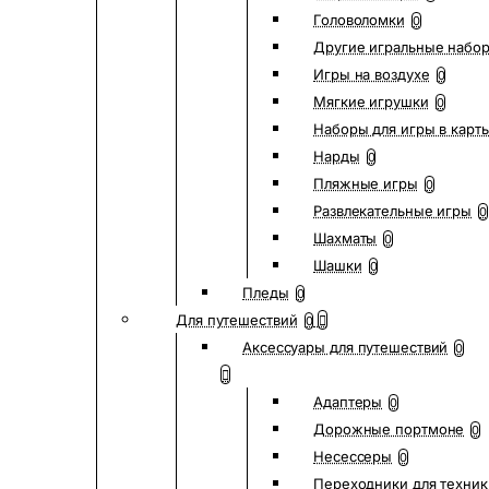
Головоломки
0
Другие игральные набо
Игры на воздухе
0
Мягкие игрушки
0
Наборы для игры в карт
Нарды
0
Пляжные игры
0
Развлекательные игры
0
Шахматы
0
Шашки
0
Пледы
0
Для путешествий
0
Аксессуары для путешествий
0
Адаптеры
0
Дорожные портмоне
0
Несессеры
0
Переходники для техник