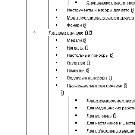
Солнцезащитные экран
Инструменты и наборы для авто
0
Многофункциональные инструмен
Фонари
0
Деловые подарки
0
Медали
0
Награды
0
Настольные приборы
0
Открытки
0
Плакетки
0
Подарочные наборы
0
Профессиональные подарки
0
Для железнодорожнико
Для медицинских работ
Для моряков
0
Для нефтяников и шахте
Для работников авиации