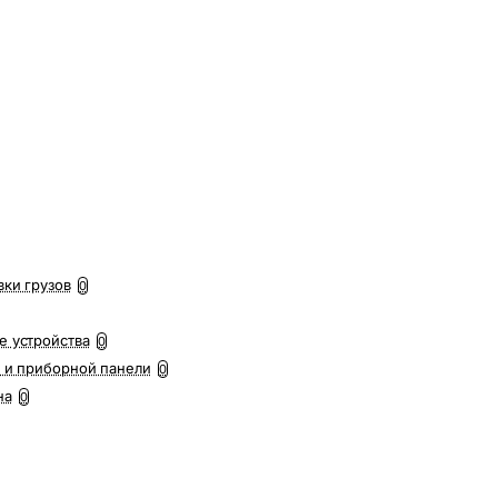
вки грузов
0
е устройства
0
 и приборной панели
0
на
0