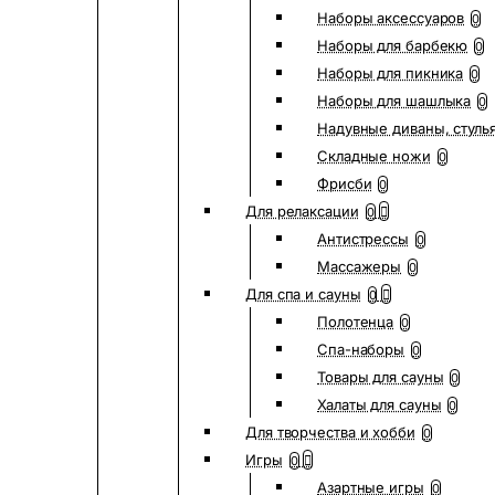
Наборы аксессуаров
0
Наборы для барбекю
0
Наборы для пикника
0
Наборы для шашлыка
0
Надувные диваны, стуль
Складные ножи
0
Фрисби
0
Для релаксации
0
Антистрессы
0
Массажеры
0
Для спа и сауны
0
Полотенца
0
Спа-наборы
0
Товары для сауны
0
Халаты для сауны
0
Для творчества и хобби
0
Игры
0
Азартные игры
0