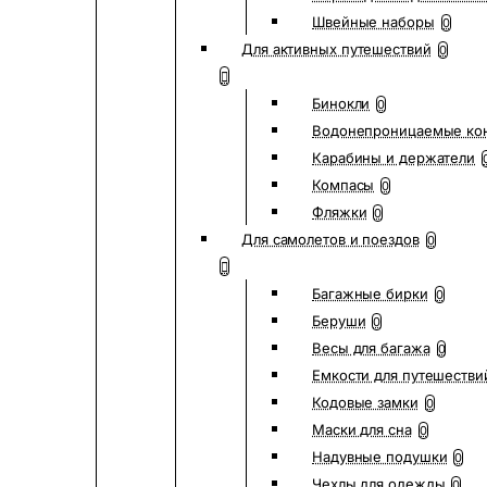
Швейные наборы
0
Для активных путешествий
0
Бинокли
0
Водонепроницаемые ко
Карабины и держатели
Компасы
0
Фляжки
0
Для самолетов и поездов
0
Багажные бирки
0
Беруши
0
Весы для багажа
0
Емкости для путешестви
Кодовые замки
0
Маски для сна
0
Надувные подушки
0
Чехлы для одежды
0