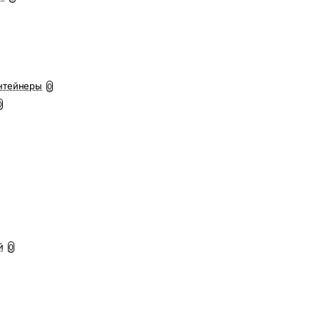
нтейнеры
0
0
й
0