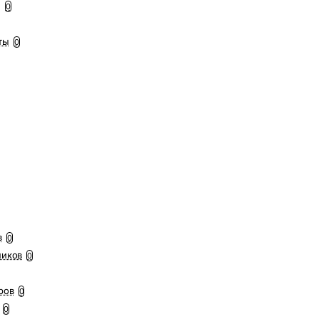
ы
0
ты
0
в
0
ников
0
ров
0
0