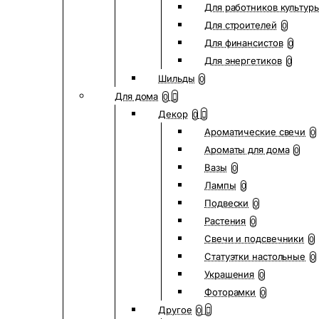
Для работников культур
Для строителей
0
Для финансистов
0
Для энергетиков
0
Шильды
0
Для дома
0
Декор
0
Ароматические свечи
0
Ароматы для дома
0
Вазы
0
Лампы
0
Подвески
0
Растения
0
Свечи и подсвечники
0
Статуэтки настольные
0
Украшения
0
Фоторамки
0
Другое
0