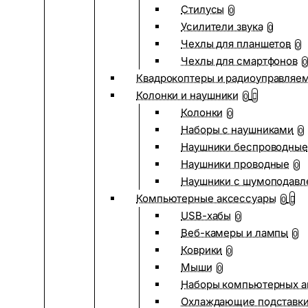
Стилусы
0
Усилители звука
0
Чехлы для планшетов
0
Чехлы для смартфонов
0
Квадрокоптеры и радиоуправляе
Колонки и наушники
0
Колонки
0
Наборы с наушниками
0
Наушники беспроводные
Наушники проводные
0
Наушники с шумоподав
Компьютерные аксессуары
0
USB-хабы
0
Веб-камеры и лампы
0
Коврики
0
Мыши
0
Наборы компьютерных а
Охлаждающие подставк