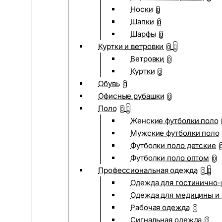
Носки
0
Шапки
0
Шарфы
0
Куртки и ветровки
0
Ветровки
0
Куртки
0
Обувь
0
Офисные рубашки
0
Поло
0
Женские футболки поло
Мужские футболки поло
Футболки поло детские
Футболки поло оптом
0
Профессиональная одежда
0
Одежда для гостинично
Одежда для медицины и 
Рабочая одежда
0
Сигнальная одежда
0