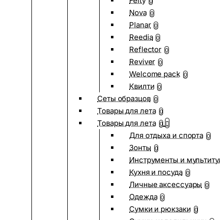
Felty
0
Nova
0
Planar
0
Reedia
0
Reflector
0
Reviver
0
Welcome pack
0
Квилти
0
Сеты образцов
0
Товары для лета
0
Товары для лета
0
Для отдыха и спорта
0
Зонты
0
Инструменты и мультиту
Кухня и посуда
0
Личные аксессуары
0
Одежда
0
Сумки и рюкзаки
0