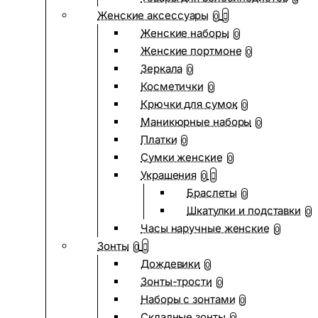
Женские аксессуары
0
Женские наборы
0
Женские портмоне
0
Зеркала
0
Косметички
0
Крючки для сумок
0
Маникюрные наборы
0
Платки
0
Сумки женские
0
Украшения
0
Браслеты
0
Шкатулки и подставки
0
Часы наручные женские
0
Зонты
0
Дождевики
0
Зонты-трости
0
Наборы с зонтами
0
Складные зонты