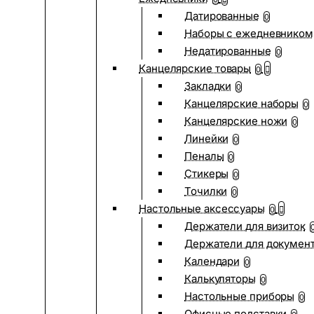
Датированные
0
Наборы с ежедневником
Недатированные
0
Канцелярские товары
0
Закладки
0
Канцелярские наборы
0
Канцелярские ножи
0
Линейки
0
Пеналы
0
Стикеры
0
Точилки
0
Настольные аксессуары
0
Держатели для визиток
Держатели для докумен
Календари
0
Калькуляторы
0
Настольные приборы
0
Офисные подставки