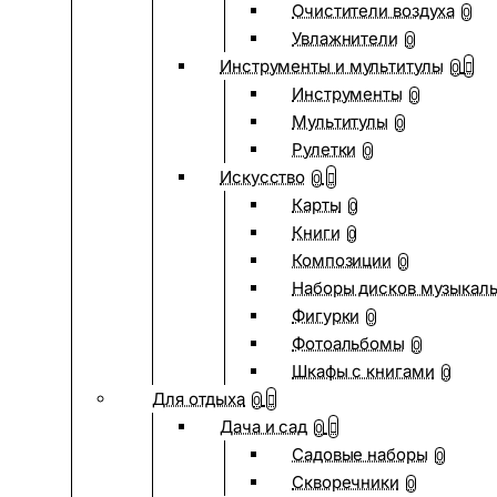
Очистители воздуха
0
Увлажнители
0
Инструменты и мультитулы
0
Инструменты
0
Мультитулы
0
Рулетки
0
Искусство
0
Карты
0
Книги
0
Композиции
0
Наборы дисков музыкал
Фигурки
0
Фотоальбомы
0
Шкафы с книгами
0
Для отдыха
0
Дача и сад
0
Садовые наборы
0
Скворечники
0