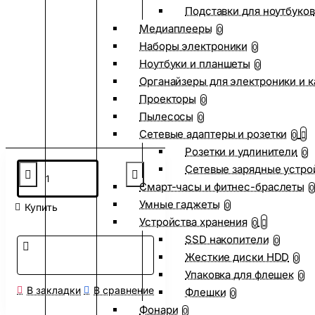
Подставки для ноутбуков
Медиаплееры
0
Наборы электроники
0
Ноутбуки и планшеты
0
Органайзеры для электроники и 
Проекторы
0
Пылесосы
0
Сетевые адаптеры и розетки
0
Розетки и удлинители
0
Сетевые зарядные устро
Смарт-часы и фитнес-браслеты
0
Умные гаджеты
0
Купить
Устройства хранения
0
SSD накопители
0
Жесткие диски HDD
0
Упаковка для флешек
0
В закладки
В сравнение
Флешки
0
Фонари
0