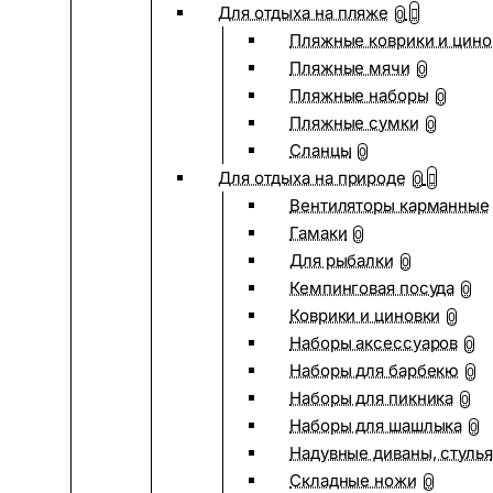
Для отдыха на пляже
0
Пляжные коврики и цино
Пляжные мячи
0
Пляжные наборы
0
Пляжные сумки
0
Сланцы
0
Для отдыха на природе
0
Вентиляторы карманные
Гамаки
0
Для рыбалки
0
Кемпинговая посуда
0
Коврики и циновки
0
Наборы аксессуаров
0
Наборы для барбекю
0
Наборы для пикника
0
Наборы для шашлыка
0
Надувные диваны, стулья
Складные ножи
0