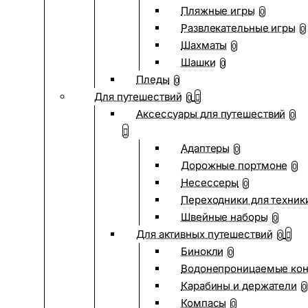
Пляжные игры
0
Развлекательные игры
0
Шахматы
0
Шашки
0
Пледы
0
Для путешествий
0
Аксессуары для путешествий
0
Адаптеры
0
Дорожные портмоне
0
Несессеры
0
Переходники для техник
Швейные наборы
0
Для активных путешествий
0
Бинокли
0
Водонепроницаемые ко
Карабины и держатели
0
Компасы
0