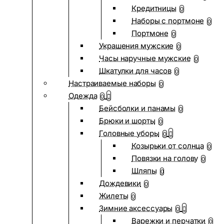
Кредитницы
0
Наборы с портмоне
0
Портмоне
0
Украшения мужские
0
Часы наручные мужские
0
Шкатулки для часов
0
Настраиваемые наборы
0
Одежда
0
Бейсболки и панамы
0
Брюки и шорты
0
Головные уборы
0
Козырьки от солнца
0
Повязки на голову
0
Шляпы
0
Дождевики
0
Жилеты
0
Зимние аксессуары
0
Варежки и перчатки
0