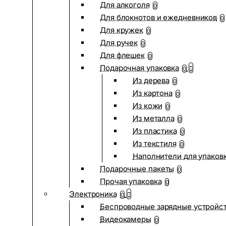
Для алкоголя
0
Для блокнотов и ежедневников
0
Для кружек
0
Для ручек
0
Для флешек
0
Подарочная упаковка
0
Из дерева
0
Из картона
0
Из кожи
0
Из металла
0
Из пластика
0
Из текстиля
0
Наполнители для упаков
Подарочные пакеты
0
Прочая упаковка
0
Электроника
0
Беспроводные зарядные устройств
Видеокамеры
0