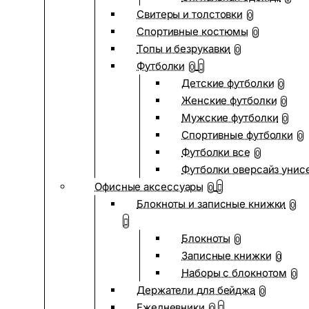
Свитеры и толстовки
0
Спортивные костюмы
0
Топы и безрукавки
0
Футболки
0
Детские футболки
0
Женские футболки
0
Мужские футболки
0
Спортивные футболки
0
Футболки все
0
Футболки оверсайз унис
Офисные аксессуары
0
Блокноты и записные книжки
0
Блокноты
0
Записные книжки
0
Наборы с блокнотом
0
Держатели для бейджа
0
Ежедневники
0