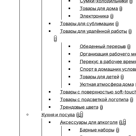
Сумки-холодильники
0
Товары для дома
0
Электроника
0
Товары для сублимации
0
Товары для удалённой работы
0
Обеденный перерыв
0
Организация рабочего м
Перекус в рабочее врем
Спорт в домашних услов
Товары для детей
0
Уютная атмосфера дома
Товары с поверхностью soft-touc
Товары с подсветкой логотипа
0
Трендовые цвета
0
Кухня и посуда
0
Аксессуары для алкоголя
0
Барные наборы
0