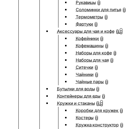
Рукавицы
0
Соломинки для питья
0
Термометры
0
Фартуки
0
Аксессуары для чая и кофе
0
Кофейники
0
Кофемашины
0
Наборы для кофе
0
Наборы для чая
0
Ситечки
0
Чайники
0
Чайные пары
0
Бутылки для воды
0
Контейнеры для еды
0
Кружки и стаканы
0
Коробки для кружек
0
Костеры
0
Кружка конструктор
0