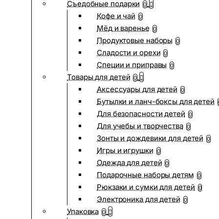
Съедобные подарки
0
Кофе и чай
0
Мёд и варенье
0
Продуктовые наборы
0
Сладости и орехи
0
Специи и приправы
0
Товары для детей
0
Аксессуары для детей
0
Бутылки и ланч-боксы для детей
Для безопасности детей
0
Для учебы и творчества
0
Зонты и дождевики для детей
0
Игры и игрушки
0
Одежда для детей
0
Подарочные наборы детям
0
Рюкзаки и сумки для детей
0
Электроника для детей
0
Упаковка
0