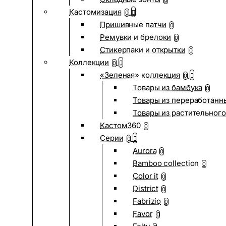
0
Кастомизация
0
Пришивные патчи
0
Ремувки и брелоки
0
Стикерпаки и открытки
0
Коллекции
0
«Зеленая» коллекция
0
Товары из бамбука
0
Товары из переработанн
Товары из растительного
Кастом360
0
Серии
0
Aurora
0
Bamboo collection
0
Color it
0
District
0
Fabrizio
0
Favor
0