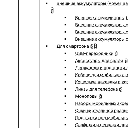
Внешние аккумуляторы (Power Ba
Внешние аккумуляторы
Внешние аккумуляторы с
Внешние аккумуляторы с
Внешние аккумуляторы 
Для смартфона
0
USB-переходники
0
Аксессуары для селфи
0
Держатели и подставки 
Кабели для мобильных т
Кошельки-накладки и ка
Линзы для телефона
0
Моноподы
0
Наборы мобильных аксе
Очки виртуальной реаль
Подставки под мобильн
Салфетки и перчатки для