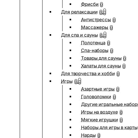
Фрисби
0
Для релаксации
0
Антистрессы
0
Массажеры
0
Для спа и сауны
0
Полотенца
0
Спа-наборы
0
Товары для сауны
0
Халаты для сауны
0
Для творчества и хобби
0
Игры
0
Азартные игры
0
Головоломки
0
Другие игральные набо
Игры на воздухе
0
Мягкие игрушки
0
Наборы для игры в карты
Нарды
0