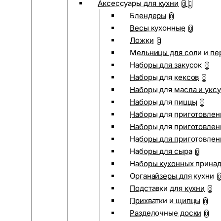
Аксессуары для кухни
0
Блендеры
0
Весы кухонные
0
Ложки
0
Мельницы для соли и пе
Наборы для закусок
0
Наборы для кексов
0
Наборы для масла и укс
Наборы для пиццы
0
Наборы для приготовлен
Наборы для приготовлен
Наборы для приготовлен
Наборы для сыра
0
Наборы кухонных прина
Органайзеры для кухни
0
Подставки для кухни
0
Прихватки и щипцы
0
Разделочные доски
0