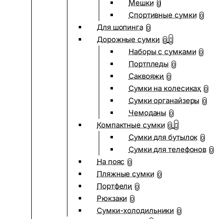
Мешки
0
Спортивные сумки
0
Для шопинга
0
Дорожные сумки
0
Наборы с сумками
0
Портпледы
0
Саквояжи
0
Сумки на колесиках
0
Сумки органайзеры
0
Чемоданы
0
Компактные сумки
0
Сумки для бутылок
0
Сумки для телефонов
0
На пояс
0
Пляжные сумки
0
Портфели
0
Рюкзаки
0
Сумки-холодильники
0