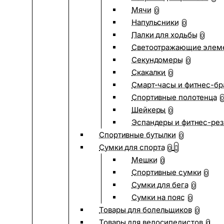
Мячи
0
Напульсники
0
Палки для ходьбы
0
Светоотражающие элем
Секундомеры
0
Скакалки
0
Смарт-часы и фитнес-бр
Спортивные полотенца
0
Шейкеры
0
Эспандеры и фитнес-рез
Спортивные бутылки
0
Сумки для спорта
0
Мешки
0
Спортивные сумки
0
Сумки для бега
0
Сумки на пояс
0
Товары для болельщиков
0
Товары для велосипедистов
0