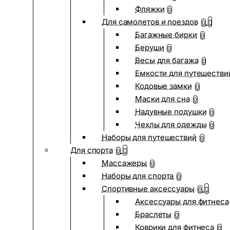
Фляжки
0
Для самолетов и поездов
0
Багажные бирки
0
Беруши
0
Весы для багажа
0
Емкости для путешестви
Кодовые замки
0
Маски для сна
0
Надувные подушки
0
Чехлы для одежды
0
Наборы для путешествий
0
Для спорта
0
Массажеры
0
Наборы для спорта
0
Спортивные аксессуары
0
Аксессуары для фитнеса
Браслеты
0
Коврики для фитнеса
0