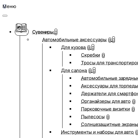
Меню
Сувениры
Автомобильные аксессуары
0
Для кузова
0
Скребки
0
Тросы для транспортиро
Для салона
0
Автомобильные зарядные
Аксессуары для торпеды
Держатели для смартфо
Органайзеры для авто
0
Парковочные визитки
0
Пылесосы
0
Солнцезащитные экраны
Инструменты и наборы для авто