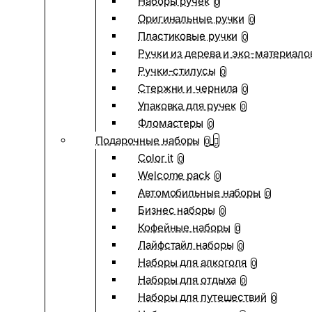
Наборы ручек
0
Оригинальные ручки
0
Пластиковые ручки
0
Ручки из дерева и эко-материало
Ручки-стилусы
0
Стержни и чернила
0
Упаковка для ручек
0
Фломастеры
0
Подарочные наборы
0
Color it
0
Welcome pack
0
Автомобильные наборы
0
Бизнес наборы
0
Кофейные наборы
0
Лайфстайл наборы
0
Наборы для алкоголя
0
Наборы для отдыха
0
Наборы для путешествий
0