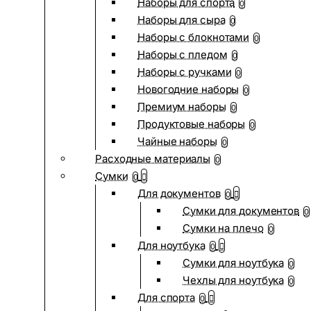
Наборы для спорта
0
Наборы для сыра
0
Наборы с блокнотами
0
Наборы с пледом
0
Наборы с ручками
0
Новогодние наборы
0
Премиум наборы
0
Продуктовые наборы
0
Чайные наборы
0
Расходные материалы
0
Сумки
0
Для документов
0
Сумки для документов
0
Сумки на плечо
0
Для ноутбука
0
Сумки для ноутбука
0
Чехлы для ноутбука
0
Для спорта
0