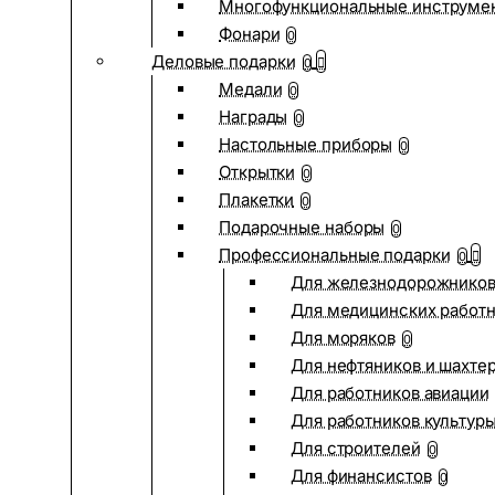
Многофункциональные инструме
Фонари
0
Деловые подарки
0
Медали
0
Награды
0
Настольные приборы
0
Открытки
0
Плакетки
0
Подарочные наборы
0
Профессиональные подарки
0
Для железнодорожнико
Для медицинских работ
Для моряков
0
Для нефтяников и шахте
Для работников авиации
Для работников культур
Для строителей
0
Для финансистов
0