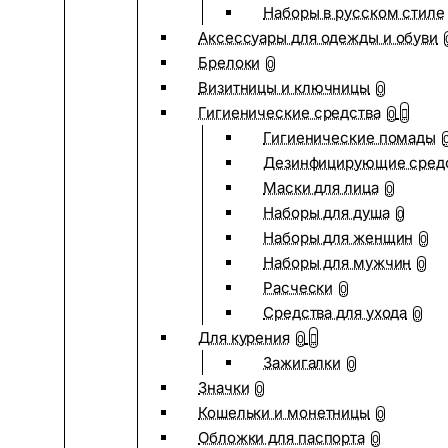
Наборы в русском стиле
Аксессуары для одежды и обуви
Брелоки
0
Визитницы и ключницы
0
Гигиенические средства
0
Гигиенические помады
Дезинфицирующие сред
Маски для лица
0
Наборы для душа
0
Наборы для женщин
0
Наборы для мужчин
0
Расчески
0
Средства для ухода
0
Для курения
0
Зажигалки
0
Значки
0
Кошельки и монетницы
0
Обложки для паспорта
0