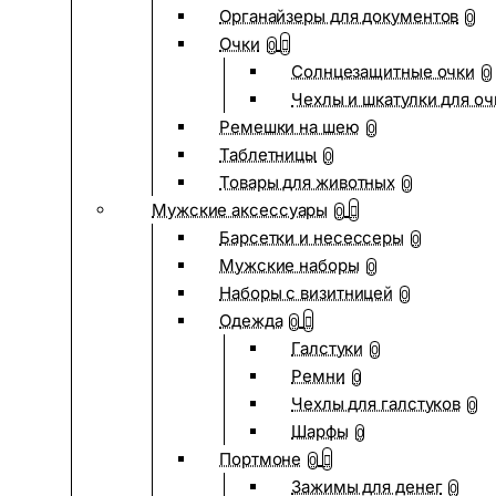
Органайзеры для документов
0
Очки
0
Солнцезащитные очки
0
Чехлы и шкатулки для оч
Ремешки на шею
0
Таблетницы
0
Товары для животных
0
Мужские аксессуары
0
Барсетки и несессеры
0
Мужские наборы
0
Наборы с визитницей
0
Одежда
0
Галстуки
0
Ремни
0
Чехлы для галстуков
0
Шарфы
0
Портмоне
0
Зажимы для денег
0