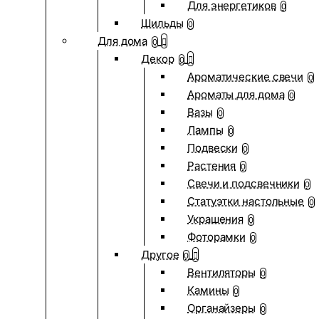
Для энергетиков
0
Шильды
0
Для дома
0
Декор
0
Ароматические свечи
0
Ароматы для дома
0
Вазы
0
Лампы
0
Подвески
0
Растения
0
Свечи и подсвечники
0
Статуэтки настольные
0
Украшения
0
Фоторамки
0
Другое
0
Вентиляторы
0
Камины
0
Органайзеры
0