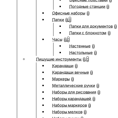
0
Погодные станции
0
Офисные наборы
0
Папки
0
Папки для документов
0
Папки с блокнотом
0
Часы
0
Настенные
0
Настольные
0
Пишущие инструменты
0
Карандаши
0
Карандаши вечные
0
Маркеры
0
Металлические ручки
0
Наборы для рисования
0
Наборы карандашей
0
Наборы маркеров
0
Наборы мелков
0