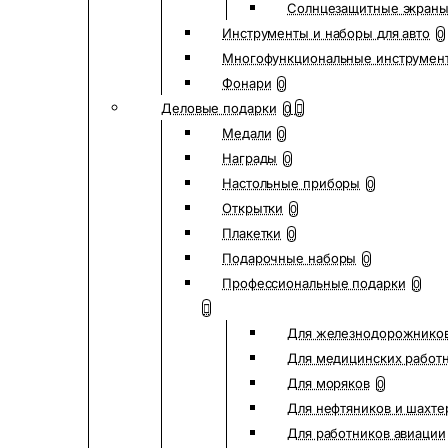
Солнцезащитные экран
Инструменты и наборы для авто
0
Многофункциональные инструмен
Фонари
0
Деловые подарки
0
Медали
0
Награды
0
Настольные приборы
0
Открытки
0
Плакетки
0
Подарочные наборы
0
Профессиональные подарки
0
Для железнодорожнико
Для медицинских работ
Для моряков
0
Для нефтяников и шахте
Для работников авиации