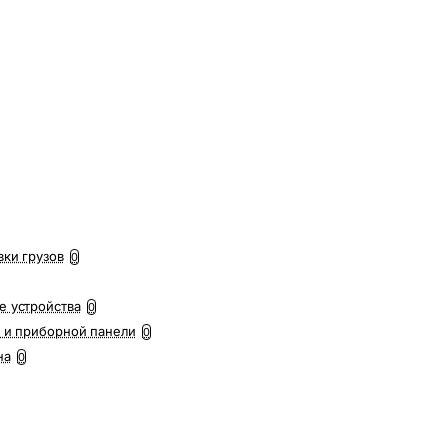
вки грузов
0
е устройства
0
 и приборной панели
0
на
0