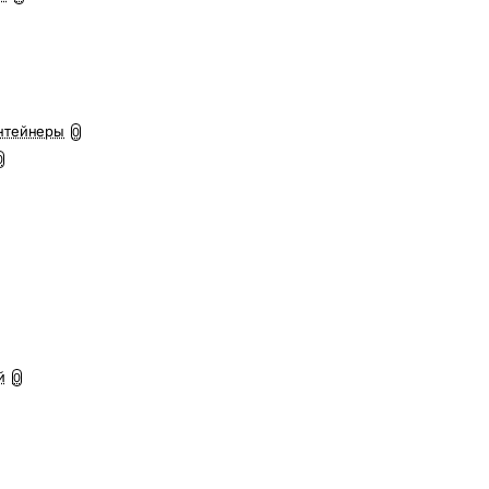
нтейнеры
0
0
й
0