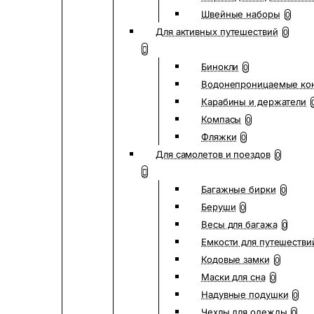
Швейные наборы
0
Для активных путешествий
0
Бинокли
0
Водонепроницаемые ко
Карабины и держатели
Компасы
0
Фляжки
0
Для самолетов и поездов
0
Багажные бирки
0
Беруши
0
Весы для багажа
0
Емкости для путешестви
Кодовые замки
0
Маски для сна
0
Надувные подушки
0
Чехлы для одежды
0