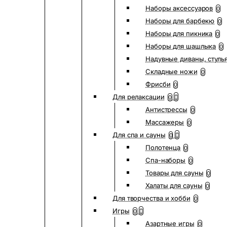
Наборы аксессуаров
0
Наборы для барбекю
0
Наборы для пикника
0
Наборы для шашлыка
0
Надувные диваны, стуль
Складные ножи
0
Фрисби
0
Для релаксации
0
Антистрессы
0
Массажеры
0
Для спа и сауны
0
Полотенца
0
Спа-наборы
0
Товары для сауны
0
Халаты для сауны
0
Для творчества и хобби
0
Игры
0
Азартные игры
0