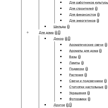
Для работников культур
Для строителей
0
Для финансистов
0
Для энергетиков
0
Шильды
0
Для дома
0
Декор
0
Ароматические свечи
0
Ароматы для дома
0
Вазы
0
Лампы
0
Подвески
0
Растения
0
Свечи и подсвечники
0
Статуэтки настольные
0
Украшения
0
Фоторамки
0
Другое
0