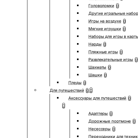
Головоломки
0
Другие игральные набо
Игры на воздухе
0
Мягкие игрушки
0
Наборы для игры в карт
Нарды
0
Пляжные игры
0
Развлекательные игры
0
Шахматы
0
Шашки
0
Пледы
0
Для путешествий
0
Аксессуары для путешествий
0
Адаптеры
0
Дорожные портмоне
0
Несессеры
0
Переходники для техник