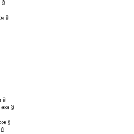
ы
0
ты
0
в
0
ников
0
ров
0
0