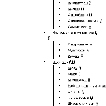
Вентиляторы
0
Камины
0
Органайзеры
0
Очистители воздуха
0
Увлажнители
0
Инструменты и мультитулы
0
Инструменты
0
Мультитулы
0
Рулетки
0
Искусство
0
Карты
0
Книги
0
Композиции
0
Наборы дисков музыкал
Фигурки
0
Фотоальбомы
0
Шкафы с книгами
0