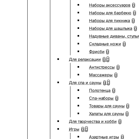
Наборы аксессуаров
0
Наборы для барбекю
0
Наборы для пикника
0
Наборы для шашлыка
0
Надувные диваны, стуль
Складные ножи
0
Фрисби
0
Для релаксации
0
Антистрессы
0
Массажеры
0
Для спа и сауны
0
Полотенца
0
Спа-наборы
0
Товары для сауны
0
Халаты для сауны
0
Для творчества и хобби
0
Игры
0
Азартные игры
0