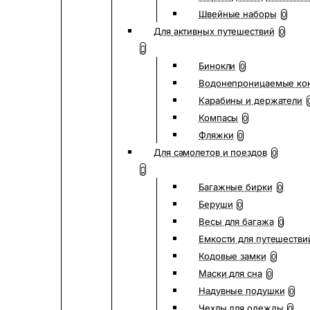
Швейные наборы
0
Для активных путешествий
0
Бинокли
0
Водонепроницаемые ко
Карабины и держатели
Компасы
0
Фляжки
0
Для самолетов и поездов
0
Багажные бирки
0
Беруши
0
Весы для багажа
0
Емкости для путешестви
Кодовые замки
0
Маски для сна
0
Надувные подушки
0
Чехлы для одежды
0