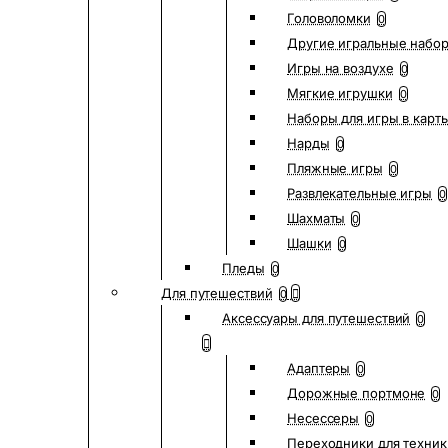
Головоломки
0
Другие игральные набо
Игры на воздухе
0
Мягкие игрушки
0
Наборы для игры в карт
Нарды
0
Пляжные игры
0
Развлекательные игры
0
Шахматы
0
Шашки
0
Пледы
0
Для путешествий
0
Аксессуары для путешествий
0
Адаптеры
0
Дорожные портмоне
0
Несессеры
0
Переходники для техник