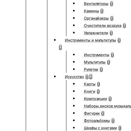
Вентиляторы
0
Камины
0
Органайзеры
0
Очистители воздуха
0
Увлажнители
0
Инструменты и мультитулы
0
Инструменты
0
Мультитулы
0
Рулетки
0
Искусство
0
Карты
0
Книги
0
Композиции
0
Наборы дисков музыкал
Фигурки
0
Фотоальбомы
0
Шкафы с книгами
0