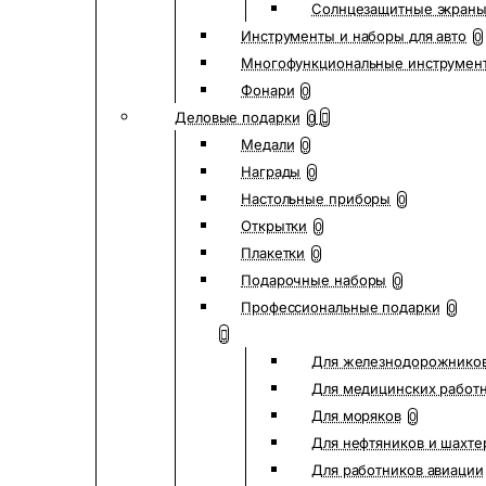
Солнцезащитные экран
Инструменты и наборы для авто
0
Многофункциональные инструмен
Фонари
0
Деловые подарки
0
Медали
0
Награды
0
Настольные приборы
0
Открытки
0
Плакетки
0
Подарочные наборы
0
Профессиональные подарки
0
Для железнодорожнико
Для медицинских работ
Для моряков
0
Для нефтяников и шахте
Для работников авиации