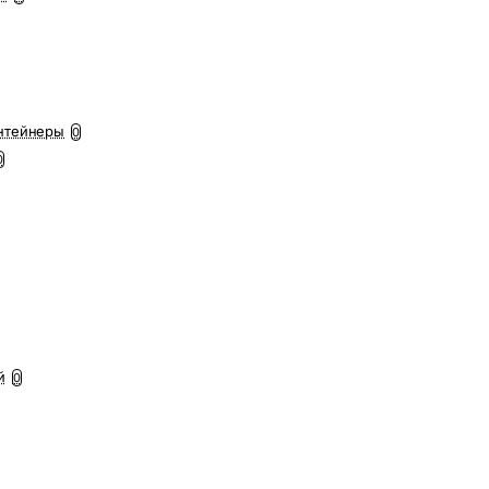
нтейнеры
0
0
й
0