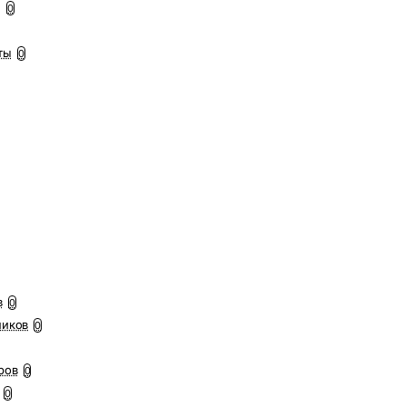
ы
0
ты
0
в
0
ников
0
ров
0
0