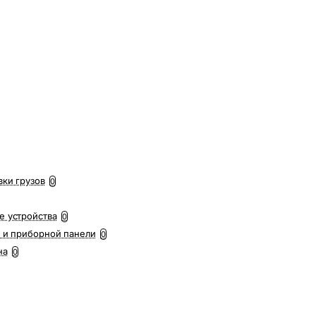
вки грузов
0
е устройства
0
 и приборной панели
0
на
0