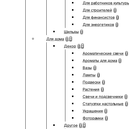
Для работников культур
Для строителей
0
Для финансистов
0
Для энергетиков
0
Шильды
0
Для дома
0
Декор
0
Ароматические свечи
0
Ароматы для дома
0
Вазы
0
Лампы
0
Подвески
0
Растения
0
Свечи и подсвечники
0
Статуэтки настольные
0
Украшения
0
Фоторамки
0
Другое
0