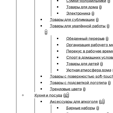
Сумки-холодильники
0
Товары для дома
0
Электроника
0
Товары для сублимации
0
Товары для удалённой работы
0
Обеденный перерыв
0
Организация рабочего м
Перекус в рабочее врем
Спорт в домашних услов
Товары для детей
0
Уютная атмосфера дома
Товары с поверхностью soft-touc
Товары с подсветкой логотипа
0
Трендовые цвета
0
Кухня и посуда
0
Аксессуары для алкоголя
0
Барные наборы
0