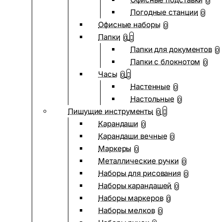
0
Погодные станции
0
Офисные наборы
0
Папки
0
Папки для документов
0
Папки с блокнотом
0
Часы
0
Настенные
0
Настольные
0
Пишущие инструменты
0
Карандаши
0
Карандаши вечные
0
Маркеры
0
Металлические ручки
0
Наборы для рисования
0
Наборы карандашей
0
Наборы маркеров
0
Наборы мелков
0