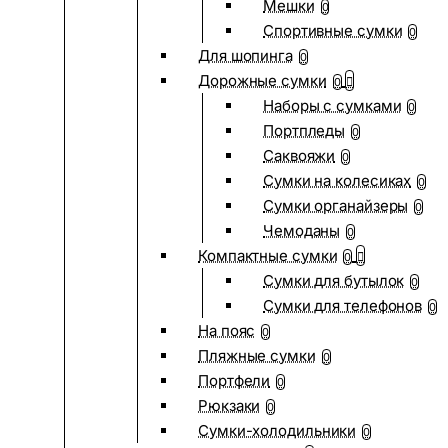
Мешки
0
Спортивные сумки
0
Для шопинга
0
Дорожные сумки
0
Наборы с сумками
0
Портпледы
0
Саквояжи
0
Сумки на колесиках
0
Сумки органайзеры
0
Чемоданы
0
Компактные сумки
0
Сумки для бутылок
0
Сумки для телефонов
0
На пояс
0
Пляжные сумки
0
Портфели
0
Рюкзаки
0
Сумки-холодильники
0