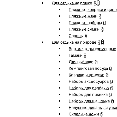
Для отдыха на пляже
0
Пляжные коврики и цино
Пляжные мячи
0
Пляжные наборы
0
Пляжные сумки
0
Сланцы
0
Для отдыха на природе
0
Вентиляторы карманные
Гамаки
0
Для рыбалки
0
Кемпинговая посуда
0
Коврики и циновки
0
Наборы аксессуаров
0
Наборы для барбекю
0
Наборы для пикника
0
Наборы для шашлыка
0
Надувные диваны, стулья
Складные ножи
0