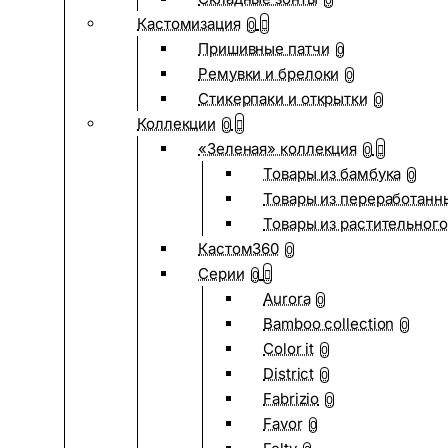
0
Кастомизация
0
Пришивные патчи
0
Ремувки и брелоки
0
Стикерпаки и открытки
0
Коллекции
0
«Зеленая» коллекция
0
Товары из бамбука
0
Товары из переработанн
Товары из растительного
Кастом360
0
Серии
0
Aurora
0
Bamboo collection
0
Color it
0
District
0
Fabrizio
0
Favor
0