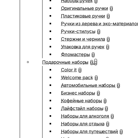
Наборы ручек
0
Оригинальные ручки
0
Пластиковые ручки
0
Ручки из дерева и эко-материало
Ручки-стилусы
0
Стержни и чернила
0
Упаковка для ручек
0
Фломастеры
0
Подарочные наборы
0
Color it
0
Welcome pack
0
Автомобильные наборы
0
Бизнес наборы
0
Кофейные наборы
0
Лайфстайл наборы
0
Наборы для алкоголя
0
Наборы для отдыха
0
Наборы для путешествий
0