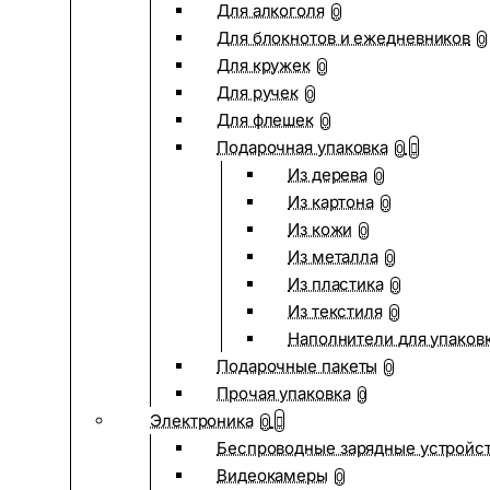
Для алкоголя
0
Для блокнотов и ежедневников
0
Для кружек
0
Для ручек
0
Для флешек
0
Подарочная упаковка
0
Из дерева
0
Из картона
0
Из кожи
0
Из металла
0
Из пластика
0
Из текстиля
0
Наполнители для упаков
Подарочные пакеты
0
Прочая упаковка
0
Электроника
0
Беспроводные зарядные устройств
Видеокамеры
0