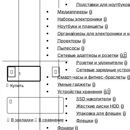
Подставки для ноутбуков
Медиаплееры
0
Наборы электроники
0
Ноутбуки и планшеты
0
Органайзеры для электроники и 
Проекторы
0
Пылесосы
0
Сетевые адаптеры и розетки
0
Розетки и удлинители
0
Сетевые зарядные устро
Смарт-часы и фитнес-браслеты
0
Умные гаджеты
0
Купить
Устройства хранения
0
SSD накопители
0
Жесткие диски HDD
0
Упаковка для флешек
0
В закладки
В сравнение
Флешки
0
Фонари
0