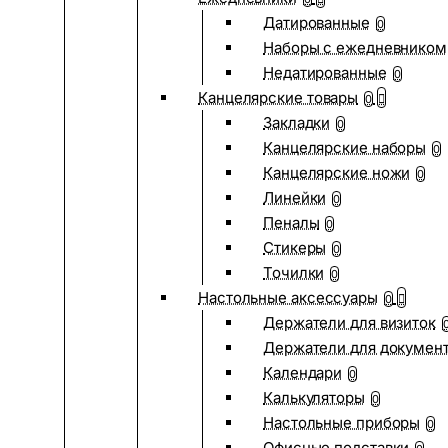
Датированные
0
Наборы с ежедневником
Недатированные
0
Канцелярские товары
0
Закладки
0
Канцелярские наборы
0
Канцелярские ножи
0
Линейки
0
Пеналы
0
Стикеры
0
Точилки
0
Настольные аксессуары
0
Держатели для визиток
Держатели для докумен
Календари
0
Калькуляторы
0
Настольные приборы
0
Офисные подставки