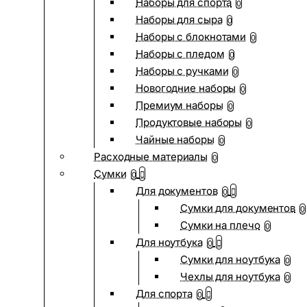
Наборы для спорта
0
Наборы для сыра
0
Наборы с блокнотами
0
Наборы с пледом
0
Наборы с ручками
0
Новогодние наборы
0
Премиум наборы
0
Продуктовые наборы
0
Чайные наборы
0
Расходные материалы
0
Сумки
0
Для документов
0
Сумки для документов
0
Сумки на плечо
0
Для ноутбука
0
Сумки для ноутбука
0
Чехлы для ноутбука
0
Для спорта
0