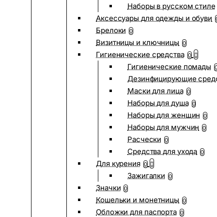
Наборы в русском стиле
Аксессуары для одежды и обуви
Брелоки
0
Визитницы и ключницы
0
Гигиенические средства
0
Гигиенические помады
Дезинфицирующие сред
Маски для лица
0
Наборы для душа
0
Наборы для женщин
0
Наборы для мужчин
0
Расчески
0
Средства для ухода
0
Для курения
0
Зажигалки
0
Значки
0
Кошельки и монетницы
0
Обложки для паспорта
0