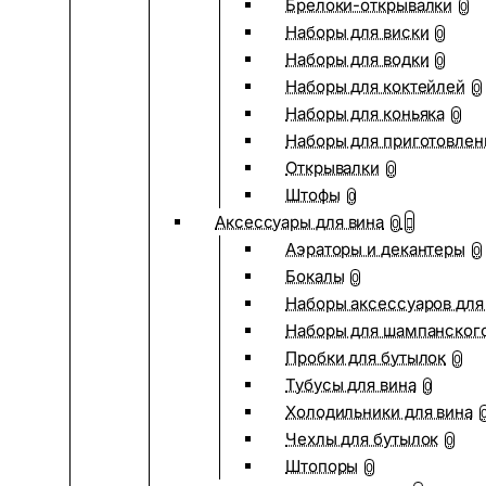
Брелоки-открывалки
0
Наборы для виски
0
Наборы для водки
0
Наборы для коктейлей
0
Наборы для коньяка
0
Наборы для приготовлен
Открывалки
0
Штофы
0
Аксессуары для вина
0
Аэраторы и декантеры
0
Бокалы
0
Наборы аксессуаров для
Наборы для шампанског
Пробки для бутылок
0
Тубусы для вина
0
Холодильники для вина
Чехлы для бутылок
0
Штопоры
0