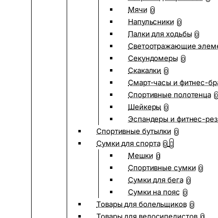
Мячи
0
Напульсники
0
Палки для ходьбы
0
Светоотражающие элем
Секундомеры
0
Скакалки
0
Смарт-часы и фитнес-бр
Спортивные полотенца
0
Шейкеры
0
Эспандеры и фитнес-рез
Спортивные бутылки
0
Сумки для спорта
0
Мешки
0
Спортивные сумки
0
Сумки для бега
0
Сумки на пояс
0
Товары для болельщиков
0
Товары для велосипедистов
0