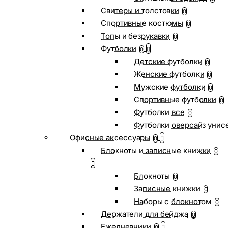
Свитеры и толстовки
0
Спортивные костюмы
0
Топы и безрукавки
0
Футболки
0
Детские футболки
0
Женские футболки
0
Мужские футболки
0
Спортивные футболки
0
Футболки все
0
Футболки оверсайз унис
Офисные аксессуары
0
Блокноты и записные книжки
0
Блокноты
0
Записные книжки
0
Наборы с блокнотом
0
Держатели для бейджа
0
Ежедневники
0