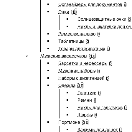
Органайзеры для документов
0
Очки
0
Солнцезащитные очки
0
Чехлы и шкатулки для оч
Ремешки на шею
0
Таблетницы
0
Товары для животных
0
Мужские аксессуары
0
Барсетки и несессеры
0
Мужские наборы
0
Наборы с визитницей
0
Одежда
0
Галстуки
0
Ремни
0
Чехлы для галстуков
0
Шарфы
0
Портмоне
0
Зажимы для денег
0