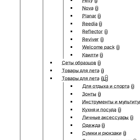
Felty
0
Nova
0
Planar
0
Reedia
0
Reflector
0
Reviver
0
Welcome pack
0
Квилти
0
Сеты образцов
0
Товары для лета
0
Товары для лета
0
Для отдыха и спорта
0
Зонты
0
Инструменты и мультиту
Кухня и посуда
0
Личные аксессуары
0
Одежда
0
Сумки и рюкзаки
0