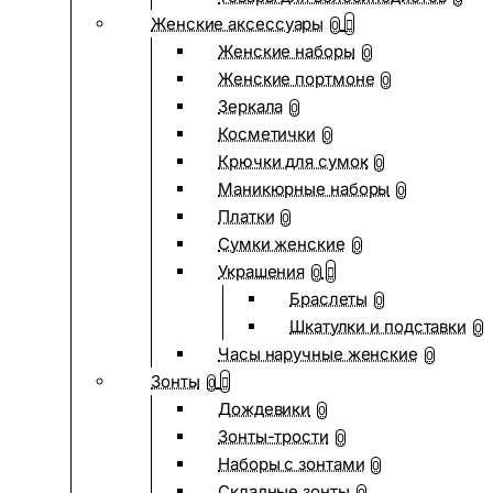
Женские аксессуары
0
Женские наборы
0
Женские портмоне
0
Зеркала
0
Косметички
0
Крючки для сумок
0
Маникюрные наборы
0
Платки
0
Сумки женские
0
Украшения
0
Браслеты
0
Шкатулки и подставки
0
Часы наручные женские
0
Зонты
0
Дождевики
0
Зонты-трости
0
Наборы с зонтами
0
Складные зонты