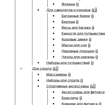
Фляжки
0
Для самолетов и поездов
0
Багажные бирки
0
Беруши
0
Весы для багажа
0
Емкости для путешестви
Кодовые замки
0
Маски для сна
0
Надувные подушки
0
Чехлы для одежды
0
Наборы для путешествий
0
Для спорта
0
Массажеры
0
Наборы для спорта
0
Спортивные аксессуары
0
Аксессуары для фитнеса
Браслеты
0
Коврики для фитнеса
0