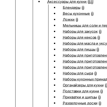
Аксессуары для кухни
0
Блендеры
0
Весы кухонные
0
Ложки
0
Мельницы для соли и пе
Наборы для закусок
0
Наборы для кексов
0
Наборы для масла и укс
Наборы для пиццы
0
Наборы для приготовлен
Наборы для приготовлен
Наборы для приготовлен
Наборы для сыра
0
Наборы кухонных прина
Органайзеры для кухни
0
Подставки для кухни
0
Прихватки и щипцы
0
Разделочные доски
0