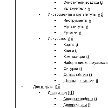
Очистители воздуха
0
Увлажнители
0
Инструменты и мультитулы
0
Инструменты
0
Мультитулы
0
Рулетки
0
Искусство
0
Карты
0
Книги
0
Композиции
0
Наборы дисков музыкал
Фигурки
0
Фотоальбомы
0
Шкафы с книгами
0
Для отдыха
0
Дача и сад
0
Садовые наборы
0
Скворечники
0