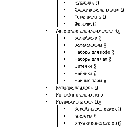
Рукавицы
0
Соломинки для питья
0
Термометры
0
Фартуки
0
Аксессуары для чая и кофе
0
Кофейники
0
Кофемашины
0
Наборы для кофе
0
Наборы для чая
0
Ситечки
0
Чайники
0
Чайные пары
0
Бутылки для воды
0
Контейнеры для еды
0
Кружки и стаканы
0
Коробки для кружек
0
Костеры
0
Кружка конструктор
0