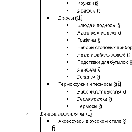
Кружки
0
Стаканы
0
Посуда
0
Блюда и подносы
0
Бутылки для воды
0
Графины
0
Наборы столовых прибо
Ножи и наборы ножей
0
Подставки для бутылок
0
Сервизы
0
Тарелки
0
Термокружки и термосы
0
Наборы с термосом
0
Термокружки
0
Термосы
0
Личные аксессуары
0
Аксессуары в русском стиле
0