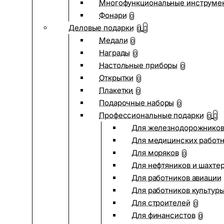
Многофункциональные инструме
Фонари
0
Деловые подарки
0
Медали
0
Награды
0
Настольные приборы
0
Открытки
0
Плакетки
0
Подарочные наборы
0
Профессиональные подарки
0
Для железнодорожнико
Для медицинских работ
Для моряков
0
Для нефтяников и шахте
Для работников авиации
Для работников культур
Для строителей
0
Для финансистов
0