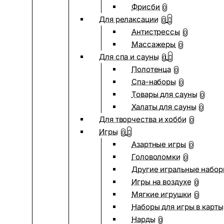
Фрисби
0
Для релаксации
0
Антистрессы
0
Массажеры
0
Для спа и сауны
0
Полотенца
0
Спа-наборы
0
Товары для сауны
0
Халаты для сауны
0
Для творчества и хобби
0
Игры
0
Азартные игры
0
Головоломки
0
Другие игральные набо
Игры на воздухе
0
Мягкие игрушки
0
Наборы для игры в карты
Нарды
0