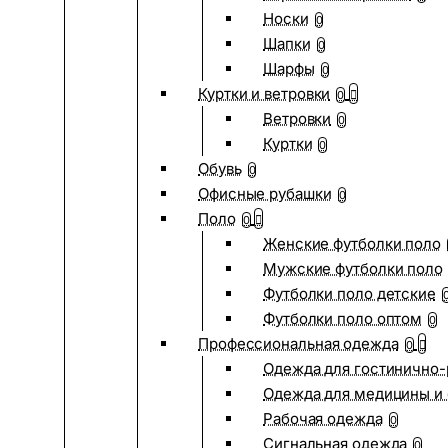
Носки
0
Шапки
0
Шарфы
0
Куртки и ветровки
0
Ветровки
0
Куртки
0
Обувь
0
Офисные рубашки
0
Поло
0
Женские футболки поло
Мужские футболки поло
Футболки поло детские
Футболки поло оптом
0
Профессиональная одежда
0
Одежда для гостинично
Одежда для медицины и 
Рабочая одежда
0
Сигнальная одежда
0