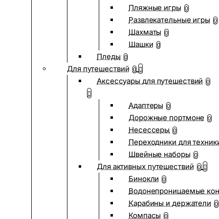
Пляжные игры
0
Развлекательные игры
0
Шахматы
0
Шашки
0
Пледы
0
Для путешествий
0
Аксессуары для путешествий
0
Адаптеры
0
Дорожные портмоне
0
Несессеры
0
Переходники для техник
Швейные наборы
0
Для активных путешествий
0
Бинокли
0
Водонепроницаемые ко
Карабины и держатели
0
Компасы
0