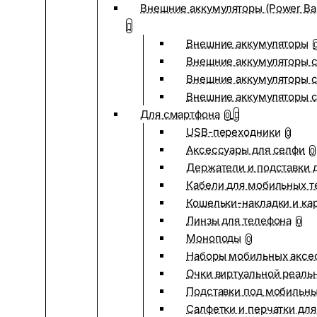
Внешние аккумуляторы (Power Ba
Внешние аккумуляторы
Внешние аккумуляторы с
Внешние аккумуляторы с
Внешние аккумуляторы 
Для смартфона
0
USB-переходники
0
Аксессуары для селфи
0
Держатели и подставки 
Кабели для мобильных т
Кошельки-накладки и ка
Линзы для телефона
0
Моноподы
0
Наборы мобильных аксе
Очки виртуальной реаль
Подставки под мобильн
Салфетки и перчатки для