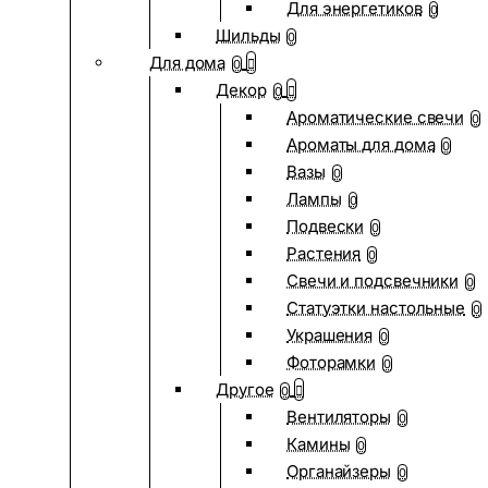
Для энергетиков
0
Шильды
0
Для дома
0
Декор
0
Ароматические свечи
0
Ароматы для дома
0
Вазы
0
Лампы
0
Подвески
0
Растения
0
Свечи и подсвечники
0
Статуэтки настольные
0
Украшения
0
Фоторамки
0
Другое
0
Вентиляторы
0
Камины
0
Органайзеры
0