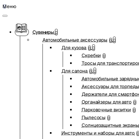
Меню
Сувениры
Автомобильные аксессуары
0
Для кузова
0
Скребки
0
Тросы для транспортиро
Для салона
0
Автомобильные зарядные
Аксессуары для торпеды
Держатели для смартфо
Органайзеры для авто
0
Парковочные визитки
0
Пылесосы
0
Солнцезащитные экраны
Инструменты и наборы для авто