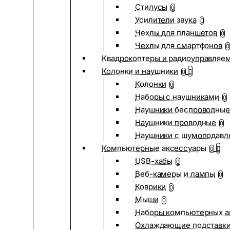
Стилусы
0
Усилители звука
0
Чехлы для планшетов
0
Чехлы для смартфонов
0
Квадрокоптеры и радиоуправляе
Колонки и наушники
0
Колонки
0
Наборы с наушниками
0
Наушники беспроводные
Наушники проводные
0
Наушники с шумоподав
Компьютерные аксессуары
0
USB-хабы
0
Веб-камеры и лампы
0
Коврики
0
Мыши
0
Наборы компьютерных а
Охлаждающие подставк