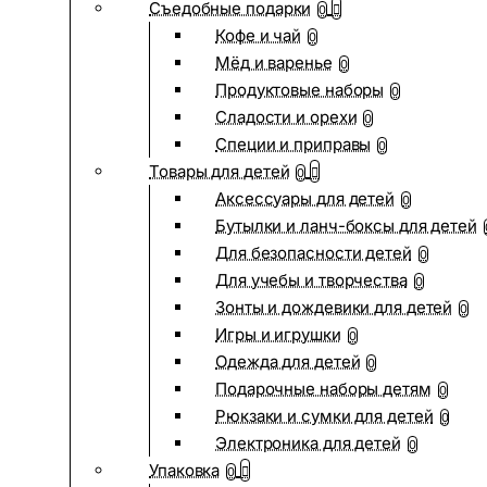
Съедобные подарки
0
Кофе и чай
0
Мёд и варенье
0
Продуктовые наборы
0
Сладости и орехи
0
Специи и приправы
0
Товары для детей
0
Аксессуары для детей
0
Бутылки и ланч-боксы для детей
Для безопасности детей
0
Для учебы и творчества
0
Зонты и дождевики для детей
0
Игры и игрушки
0
Одежда для детей
0
Подарочные наборы детям
0
Рюкзаки и сумки для детей
0
Электроника для детей
0
Упаковка
0