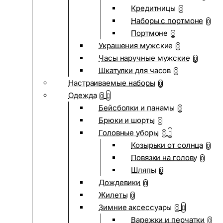
Кредитницы
0
Наборы с портмоне
0
Портмоне
0
Украшения мужские
0
Часы наручные мужские
0
Шкатулки для часов
0
Настраиваемые наборы
0
Одежда
0
Бейсболки и панамы
0
Брюки и шорты
0
Головные уборы
0
Козырьки от солнца
0
Повязки на голову
0
Шляпы
0
Дождевики
0
Жилеты
0
Зимние аксессуары
0
Варежки и перчатки
0