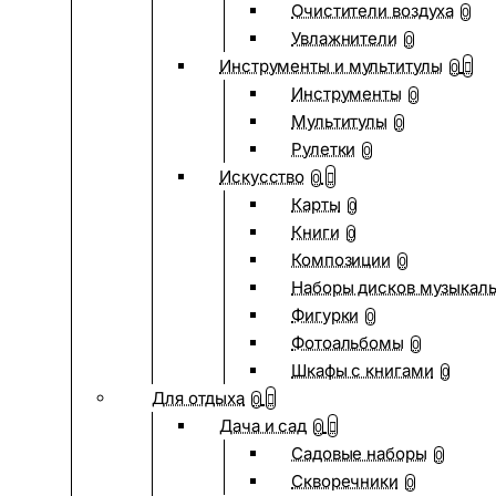
Очистители воздуха
0
Увлажнители
0
Инструменты и мультитулы
0
Инструменты
0
Мультитулы
0
Рулетки
0
Искусство
0
Карты
0
Книги
0
Композиции
0
Наборы дисков музыкал
Фигурки
0
Фотоальбомы
0
Шкафы с книгами
0
Для отдыха
0
Дача и сад
0
Садовые наборы
0
Скворечники
0