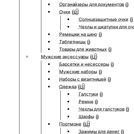
Органайзеры для документов
0
Очки
0
Солнцезащитные очки
0
Чехлы и шкатулки для оч
Ремешки на шею
0
Таблетницы
0
Товары для животных
0
Мужские аксессуары
0
Барсетки и несессеры
0
Мужские наборы
0
Наборы с визитницей
0
Одежда
0
Галстуки
0
Ремни
0
Чехлы для галстуков
0
Шарфы
0
Портмоне
0
Зажимы для денег
0