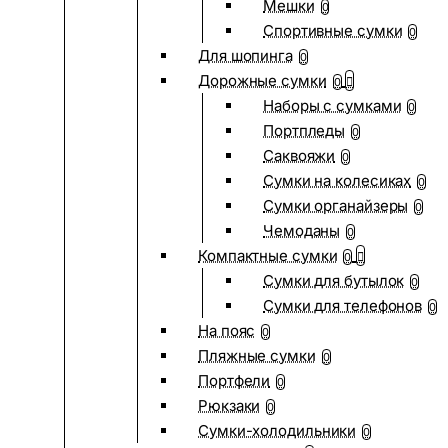
Мешки
0
Спортивные сумки
0
Для шопинга
0
Дорожные сумки
0
Наборы с сумками
0
Портпледы
0
Саквояжи
0
Сумки на колесиках
0
Сумки органайзеры
0
Чемоданы
0
Компактные сумки
0
Сумки для бутылок
0
Сумки для телефонов
0
На пояс
0
Пляжные сумки
0
Портфели
0
Рюкзаки
0
Сумки-холодильники
0