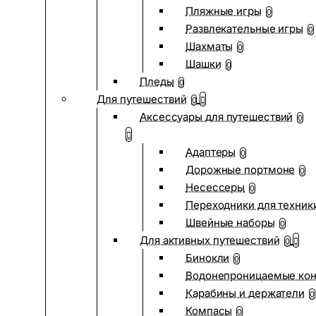
Пляжные игры
0
Развлекательные игры
0
Шахматы
0
Шашки
0
Пледы
0
Для путешествий
0
Аксессуары для путешествий
0
Адаптеры
0
Дорожные портмоне
0
Несессеры
0
Переходники для техник
Швейные наборы
0
Для активных путешествий
0
Бинокли
0
Водонепроницаемые ко
Карабины и держатели
0
Компасы
0