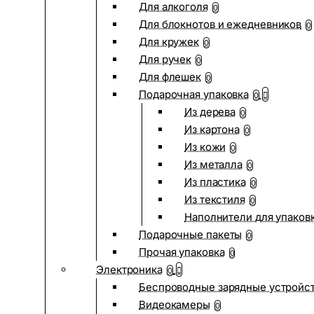
Для алкоголя
0
Для блокнотов и ежедневников
0
Для кружек
0
Для ручек
0
Для флешек
0
Подарочная упаковка
0
Из дерева
0
Из картона
0
Из кожи
0
Из металла
0
Из пластика
0
Из текстиля
0
Наполнители для упаков
Подарочные пакеты
0
Прочая упаковка
0
Электроника
0
Беспроводные зарядные устройств
Видеокамеры
0