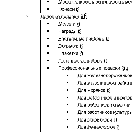
Многофункциональные инструме
Фонари
0
Деловые подарки
0
Медали
0
Награды
0
Настольные приборы
0
Открытки
0
Плакетки
0
Подарочные наборы
0
Профессиональные подарки
0
Для железнодорожнико
Для медицинских работ
Для моряков
0
Для нефтяников и шахте
Для работников авиации
Для работников культур
Для строителей
0
Для финансистов
0