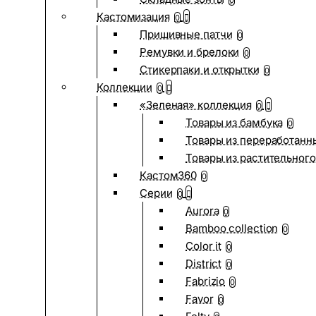
0
Кастомизация
0
Пришивные патчи
0
Ремувки и брелоки
0
Стикерпаки и открытки
0
Коллекции
0
«Зеленая» коллекция
0
Товары из бамбука
0
Товары из переработанн
Товары из растительного
Кастом360
0
Серии
0
Aurora
0
Bamboo collection
0
Color it
0
District
0
Fabrizio
0
Favor
0