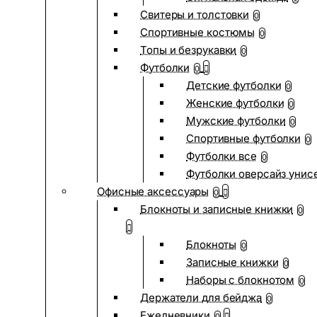
Свитеры и толстовки
0
Спортивные костюмы
0
Топы и безрукавки
0
Футболки
0
Детские футболки
0
Женские футболки
0
Мужские футболки
0
Спортивные футболки
0
Футболки все
0
Футболки оверсайз унис
Офисные аксессуары
0
Блокноты и записные книжки
0
Блокноты
0
Записные книжки
0
Наборы с блокнотом
0
Держатели для бейджа
0
Ежедневники
0