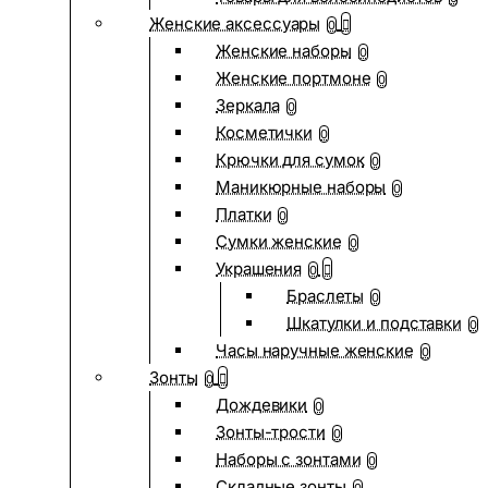
Женские аксессуары
0
Женские наборы
0
Женские портмоне
0
Зеркала
0
Косметички
0
Крючки для сумок
0
Маникюрные наборы
0
Платки
0
Сумки женские
0
Украшения
0
Браслеты
0
Шкатулки и подставки
0
Часы наручные женские
0
Зонты
0
Дождевики
0
Зонты-трости
0
Наборы с зонтами
0
Складные зонты