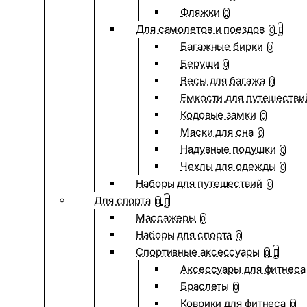
Фляжки
0
Для самолетов и поездов
0
Багажные бирки
0
Беруши
0
Весы для багажа
0
Емкости для путешестви
Кодовые замки
0
Маски для сна
0
Надувные подушки
0
Чехлы для одежды
0
Наборы для путешествий
0
Для спорта
0
Массажеры
0
Наборы для спорта
0
Спортивные аксессуары
0
Аксессуары для фитнеса
Браслеты
0
Коврики для фитнеса
0