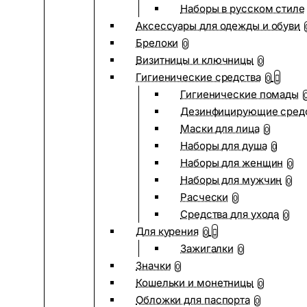
Наборы в русском стиле
Аксессуары для одежды и обуви
Брелоки
0
Визитницы и ключницы
0
Гигиенические средства
0
Гигиенические помады
Дезинфицирующие сред
Маски для лица
0
Наборы для душа
0
Наборы для женщин
0
Наборы для мужчин
0
Расчески
0
Средства для ухода
0
Для курения
0
Зажигалки
0
Значки
0
Кошельки и монетницы
0
Обложки для паспорта
0