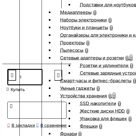
Подставки для ноутбуков
Медиаплееры
0
Наборы электроники
0
Ноутбуки и планшеты
0
Органайзеры для электроники и 
Проекторы
0
Пылесосы
0
Сетевые адаптеры и розетки
0
Розетки и удлинители
0
Сетевые зарядные устро
Смарт-часы и фитнес-браслеты
0
Умные гаджеты
0
Купить
Устройства хранения
0
SSD накопители
0
Жесткие диски HDD
0
Упаковка для флешек
0
В закладки
В сравнение
Флешки
0
Фонари
0