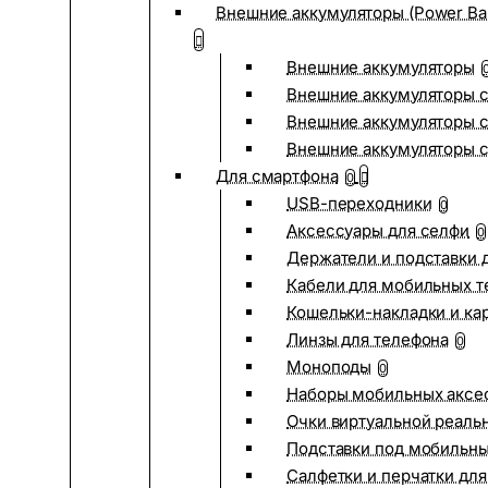
Внешние аккумуляторы (Power Ba
Внешние аккумуляторы
Внешние аккумуляторы с
Внешние аккумуляторы с
Внешние аккумуляторы 
Для смартфона
0
USB-переходники
0
Аксессуары для селфи
0
Держатели и подставки 
Кабели для мобильных т
Кошельки-накладки и ка
Линзы для телефона
0
Моноподы
0
Наборы мобильных аксе
Очки виртуальной реаль
Подставки под мобильн
Салфетки и перчатки для