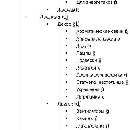
Для энергетиков
0
Шильды
0
Для дома
0
Декор
0
Ароматические свечи
0
Ароматы для дома
0
Вазы
0
Лампы
0
Подвески
0
Растения
0
Свечи и подсвечники
0
Статуэтки настольные
0
Украшения
0
Фоторамки
0
Другое
0
Вентиляторы
0
Камины
0
Органайзеры
0