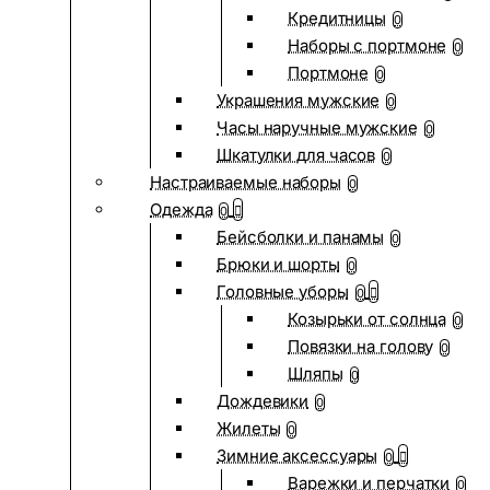
Кредитницы
0
Наборы с портмоне
0
Портмоне
0
Украшения мужские
0
Часы наручные мужские
0
Шкатулки для часов
0
Настраиваемые наборы
0
Одежда
0
Бейсболки и панамы
0
Брюки и шорты
0
Головные уборы
0
Козырьки от солнца
0
Повязки на голову
0
Шляпы
0
Дождевики
0
Жилеты
0
Зимние аксессуары
0
Варежки и перчатки
0