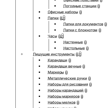
0
Погодные станции
0
Офисные наборы
0
Папки
0
Папки для документов
0
Папки с блокнотом
0
Часы
0
Настенные
0
Настольные
0
Пишущие инструменты
0
Карандаши
0
Карандаши вечные
0
Маркеры
0
Металлические ручки
0
Наборы для рисования
0
Наборы карандашей
0
Наборы маркеров
0
Наборы мелков
0