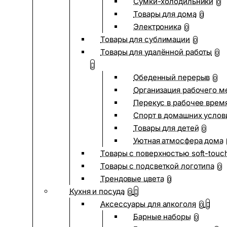
Сумки-холодильники
0
Товары для дома
0
Электроника
0
Товары для сублимации
0
Товары для удалённой работы
0
Обеденный перерыв
0
Организация рабочего м
Перекус в рабочее врем
Спорт в домашних услов
Товары для детей
0
Уютная атмосфера дома
Товары с поверхностью soft-touc
Товары с подсветкой логотипа
0
Трендовые цвета
0
Кухня и посуда
0
Аксессуары для алкоголя
0
Барные наборы
0