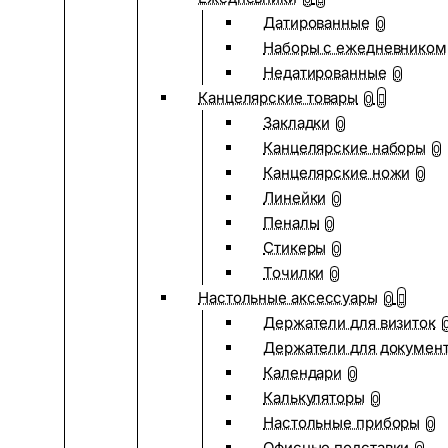
Датированные
0
Наборы с ежедневником
Недатированные
0
Канцелярские товары
0
Закладки
0
Канцелярские наборы
0
Канцелярские ножи
0
Линейки
0
Пеналы
0
Стикеры
0
Точилки
0
Настольные аксессуары
0
Держатели для визиток
Держатели для докумен
Календари
0
Калькуляторы
0
Настольные приборы
0
Офисные подставки