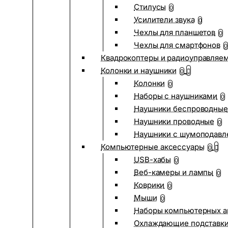
Стилусы
0
Усилители звука
0
Чехлы для планшетов
0
Чехлы для смартфонов
0
Квадрокоптеры и радиоуправляе
Колонки и наушники
0
Колонки
0
Наборы с наушниками
0
Наушники беспроводные
Наушники проводные
0
Наушники с шумоподав
Компьютерные аксессуары
0
USB-хабы
0
Веб-камеры и лампы
0
Коврики
0
Мыши
0
Наборы компьютерных а
Охлаждающие подставк