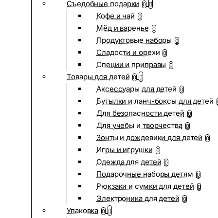
Съедобные подарки
0
Кофе и чай
0
Мёд и варенье
0
Продуктовые наборы
0
Сладости и орехи
0
Специи и приправы
0
Товары для детей
0
Аксессуары для детей
0
Бутылки и ланч-боксы для детей
Для безопасности детей
0
Для учебы и творчества
0
Зонты и дождевики для детей
0
Игры и игрушки
0
Одежда для детей
0
Подарочные наборы детям
0
Рюкзаки и сумки для детей
0
Электроника для детей
0
Упаковка
0