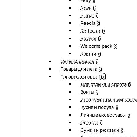
Felty
0
Nova
0
Planar
0
Reedia
0
Reflector
0
Reviver
0
Welcome pack
0
Квилти
0
Сеты образцов
0
Товары для лета
0
Товары для лета
0
Для отдыха и спорта
0
Зонты
0
Инструменты и мультиту
Кухня и посуда
0
Личные аксессуары
0
Одежда
0
Сумки и рюкзаки
0