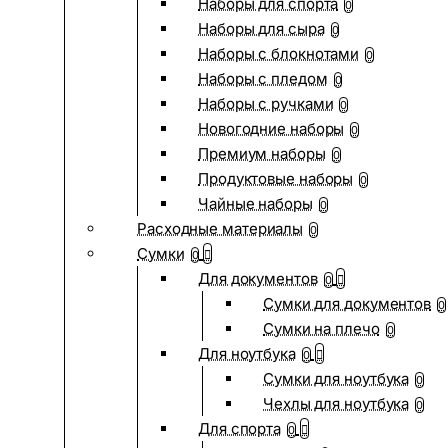
Наборы для спорта
0
Наборы для сыра
0
Наборы с блокнотами
0
Наборы с пледом
0
Наборы с ручками
0
Новогодние наборы
0
Премиум наборы
0
Продуктовые наборы
0
Чайные наборы
0
Расходные материалы
0
Сумки
0
Для документов
0
Сумки для документов
0
Сумки на плечо
0
Для ноутбука
0
Сумки для ноутбука
0
Чехлы для ноутбука
0
Для спорта
0