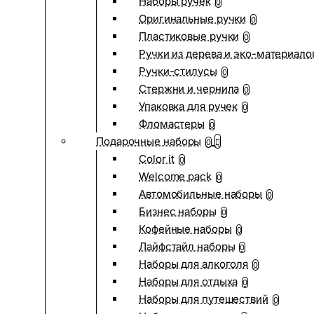
Наборы ручек
0
Оригинальные ручки
0
Пластиковые ручки
0
Ручки из дерева и эко-материало
Ручки-стилусы
0
Стержни и чернила
0
Упаковка для ручек
0
Фломастеры
0
Подарочные наборы
0
Color it
0
Welcome pack
0
Автомобильные наборы
0
Бизнес наборы
0
Кофейные наборы
0
Лайфстайл наборы
0
Наборы для алкоголя
0
Наборы для отдыха
0
Наборы для путешествий
0