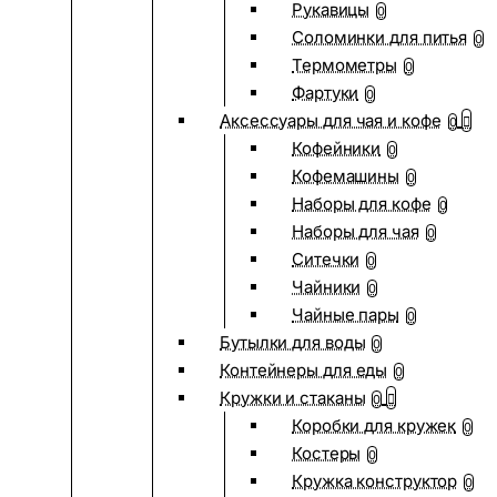
Рукавицы
0
Соломинки для питья
0
Термометры
0
Фартуки
0
Аксессуары для чая и кофе
0
Кофейники
0
Кофемашины
0
Наборы для кофе
0
Наборы для чая
0
Ситечки
0
Чайники
0
Чайные пары
0
Бутылки для воды
0
Контейнеры для еды
0
Кружки и стаканы
0
Коробки для кружек
0
Костеры
0
Кружка конструктор
0