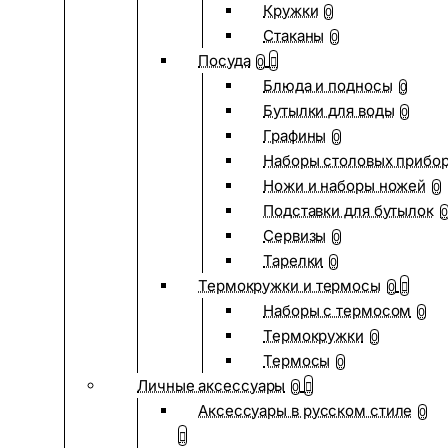
Кружки
0
Стаканы
0
Посуда
0
Блюда и подносы
0
Бутылки для воды
0
Графины
0
Наборы столовых прибо
Ножи и наборы ножей
0
Подставки для бутылок
0
Сервизы
0
Тарелки
0
Термокружки и термосы
0
Наборы с термосом
0
Термокружки
0
Термосы
0
Личные аксессуары
0
Аксессуары в русском стиле
0