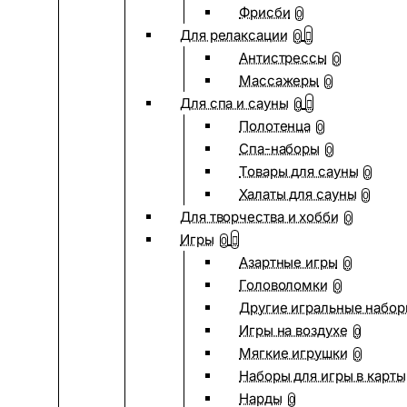
Фрисби
0
Для релаксации
0
Антистрессы
0
Массажеры
0
Для спа и сауны
0
Полотенца
0
Спа-наборы
0
Товары для сауны
0
Халаты для сауны
0
Для творчества и хобби
0
Игры
0
Азартные игры
0
Головоломки
0
Другие игральные набо
Игры на воздухе
0
Мягкие игрушки
0
Наборы для игры в карты
Нарды
0