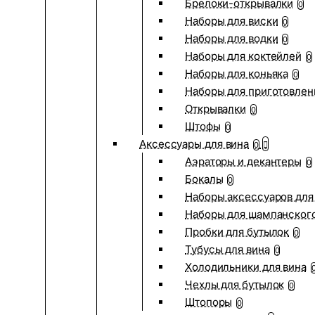
Брелоки-открывалки
0
Наборы для виски
0
Наборы для водки
0
Наборы для коктейлей
0
Наборы для коньяка
0
Наборы для приготовлен
Открывалки
0
Штофы
0
Аксессуары для вина
0
Аэраторы и декантеры
0
Бокалы
0
Наборы аксессуаров для
Наборы для шампанског
Пробки для бутылок
0
Тубусы для вина
0
Холодильники для вина
Чехлы для бутылок
0
Штопоры
0