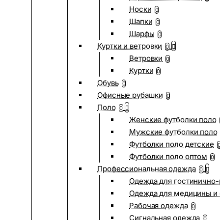
Носки
0
Шапки
0
Шарфы
0
Куртки и ветровки
0
Ветровки
0
Куртки
0
Обувь
0
Офисные рубашки
0
Поло
0
Женские футболки поло
Мужские футболки поло
Футболки поло детские
Футболки поло оптом
0
Профессиональная одежда
0
Одежда для гостинично
Одежда для медицины и 
Рабочая одежда
0
Сигнальная одежда
0