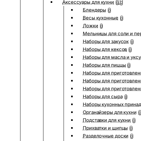
Аксессуары для кухни
0
Блендеры
0
Весы кухонные
0
Ложки
0
Мельницы для соли и пе
Наборы для закусок
0
Наборы для кексов
0
Наборы для масла и укс
Наборы для пиццы
0
Наборы для приготовлен
Наборы для приготовлен
Наборы для приготовлен
Наборы для сыра
0
Наборы кухонных прина
Органайзеры для кухни
0
Подставки для кухни
0
Прихватки и щипцы
0
Разделочные доски
0