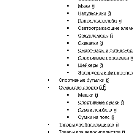
Мячи
0
Напульсники
0
Палки для ходьбы
0
Светоотражающие элем
Секундомеры
0
Скакалки
0
Смарт-часы и фитнес-бр
Спортивные полотенца
0
Шейкеры
0
Эспандеры и фитнес-рез
Спортивные бутылки
0
Сумки для спорта
0
Мешки
0
Спортивные сумки
0
Сумки для бега
0
Сумки на пояс
0
Товары для болельщиков
0
Товары для велосипедистов
0