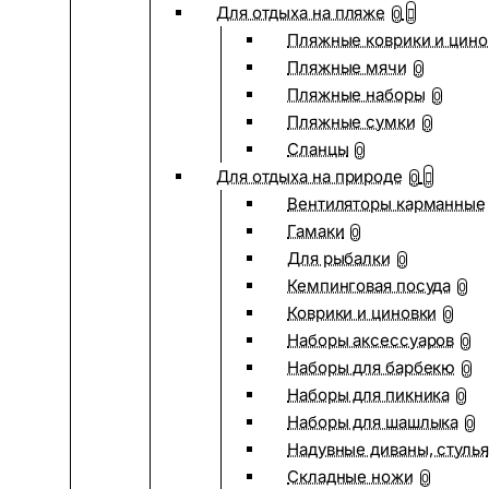
Для отдыха на пляже
0
Пляжные коврики и цино
Пляжные мячи
0
Пляжные наборы
0
Пляжные сумки
0
Сланцы
0
Для отдыха на природе
0
Вентиляторы карманные
Гамаки
0
Для рыбалки
0
Кемпинговая посуда
0
Коврики и циновки
0
Наборы аксессуаров
0
Наборы для барбекю
0
Наборы для пикника
0
Наборы для шашлыка
0
Надувные диваны, стулья
Складные ножи
0