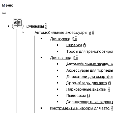
Меню
Сувениры
Автомобильные аксессуары
0
Для кузова
0
Скребки
0
Тросы для транспортиро
Для салона
0
Автомобильные зарядные
Аксессуары для торпеды
Держатели для смартфо
Органайзеры для авто
0
Парковочные визитки
0
Пылесосы
0
Солнцезащитные экраны
Инструменты и наборы для авто