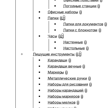
0
Погодные станции
0
Офисные наборы
0
Папки
0
Папки для документов
0
Папки с блокнотом
0
Часы
0
Настенные
0
Настольные
0
Пишущие инструменты
0
Карандаши
0
Карандаши вечные
0
Маркеры
0
Металлические ручки
0
Наборы для рисования
0
Наборы карандашей
0
Наборы маркеров
0
Наборы мелков
0