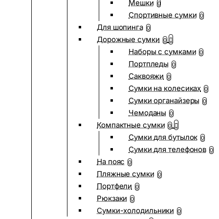
Мешки
0
Спортивные сумки
0
Для шопинга
0
Дорожные сумки
0
Наборы с сумками
0
Портпледы
0
Саквояжи
0
Сумки на колесиках
0
Сумки органайзеры
0
Чемоданы
0
Компактные сумки
0
Сумки для бутылок
0
Сумки для телефонов
0
На пояс
0
Пляжные сумки
0
Портфели
0
Рюкзаки
0
Сумки-холодильники
0