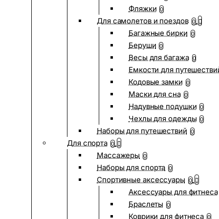
Фляжки
0
Для самолетов и поездов
0
Багажные бирки
0
Беруши
0
Весы для багажа
0
Емкости для путешестви
Кодовые замки
0
Маски для сна
0
Надувные подушки
0
Чехлы для одежды
0
Наборы для путешествий
0
Для спорта
0
Массажеры
0
Наборы для спорта
0
Спортивные аксессуары
0
Аксессуары для фитнеса
Браслеты
0
Коврики для фитнеса
0