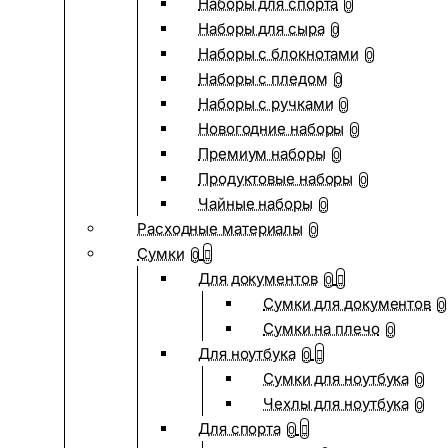
Наборы для спорта
0
Наборы для сыра
0
Наборы с блокнотами
0
Наборы с пледом
0
Наборы с ручками
0
Новогодние наборы
0
Премиум наборы
0
Продуктовые наборы
0
Чайные наборы
0
Расходные материалы
0
Сумки
0
Для документов
0
Сумки для документов
0
Сумки на плечо
0
Для ноутбука
0
Сумки для ноутбука
0
Чехлы для ноутбука
0
Для спорта
0