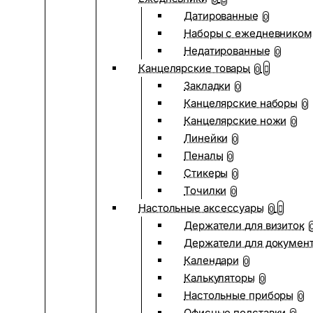
Датированные
0
Наборы с ежедневником
Недатированные
0
Канцелярские товары
0
Закладки
0
Канцелярские наборы
0
Канцелярские ножи
0
Линейки
0
Пеналы
0
Стикеры
0
Точилки
0
Настольные аксессуары
0
Держатели для визиток
Держатели для докумен
Календари
0
Калькуляторы
0
Настольные приборы
0
Офисные подставки