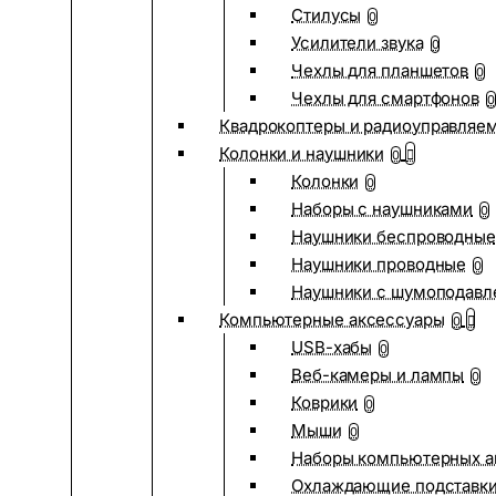
Стилусы
0
Усилители звука
0
Чехлы для планшетов
0
Чехлы для смартфонов
0
Квадрокоптеры и радиоуправляе
Колонки и наушники
0
Колонки
0
Наборы с наушниками
0
Наушники беспроводные
Наушники проводные
0
Наушники с шумоподав
Компьютерные аксессуары
0
USB-хабы
0
Веб-камеры и лампы
0
Коврики
0
Мыши
0
Наборы компьютерных а
Охлаждающие подставк