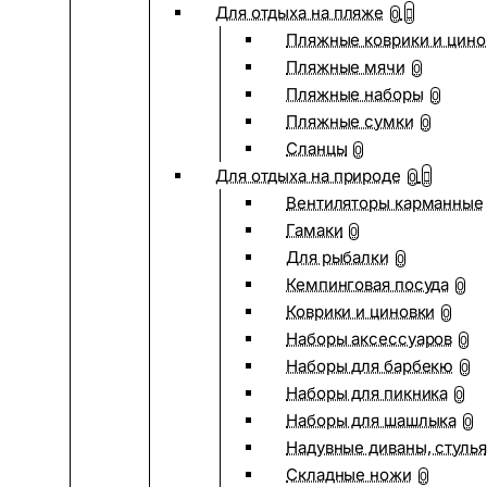
Для отдыха на пляже
0
Пляжные коврики и цино
Пляжные мячи
0
Пляжные наборы
0
Пляжные сумки
0
Сланцы
0
Для отдыха на природе
0
Вентиляторы карманные
Гамаки
0
Для рыбалки
0
Кемпинговая посуда
0
Коврики и циновки
0
Наборы аксессуаров
0
Наборы для барбекю
0
Наборы для пикника
0
Наборы для шашлыка
0
Надувные диваны, стулья
Складные ножи
0