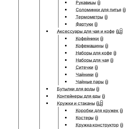
Рукавицы
0
Соломинки для питья
0
Термометры
0
Фартуки
0
Аксессуары для чая и кофе
0
Кофейники
0
Кофемашины
0
Наборы для кофе
0
Наборы для чая
0
Ситечки
0
Чайники
0
Чайные пары
0
Бутылки для воды
0
Контейнеры для еды
0
Кружки и стаканы
0
Коробки для кружек
0
Костеры
0
Кружка конструктор
0