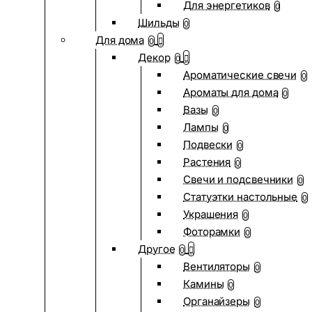
Для энергетиков
0
Шильды
0
Для дома
0
Декор
0
Ароматические свечи
0
Ароматы для дома
0
Вазы
0
Лампы
0
Подвески
0
Растения
0
Свечи и подсвечники
0
Статуэтки настольные
0
Украшения
0
Фоторамки
0
Другое
0
Вентиляторы
0
Камины
0
Органайзеры
0