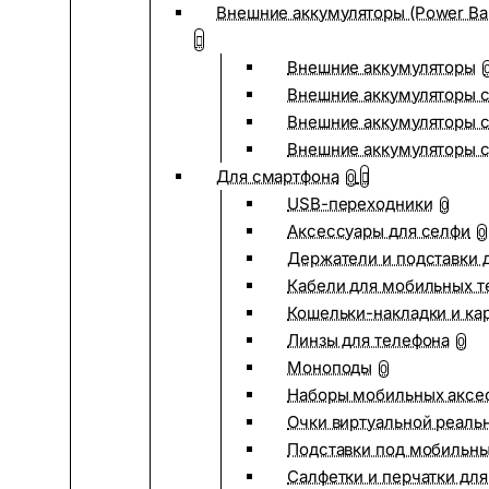
Внешние аккумуляторы (Power Ba
Внешние аккумуляторы
Внешние аккумуляторы с
Внешние аккумуляторы с
Внешние аккумуляторы 
Для смартфона
0
USB-переходники
0
Аксессуары для селфи
0
Держатели и подставки 
Кабели для мобильных т
Кошельки-накладки и ка
Линзы для телефона
0
Моноподы
0
Наборы мобильных аксе
Очки виртуальной реаль
Подставки под мобильн
Салфетки и перчатки для