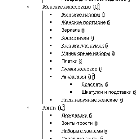
Женские аксессуары
0
Женские наборы
0
Женские портмоне
0
Зеркала
0
Косметички
0
Крючки для сумок
0
Маникюрные наборы
0
Платки
0
Сумки женские
0
Украшения
0
Браслеты
0
Шкатулки и подставки
0
Часы наручные женские
0
Зонты
0
Дождевики
0
Зонты-трости
0
Наборы с зонтами
0
Складные зонты