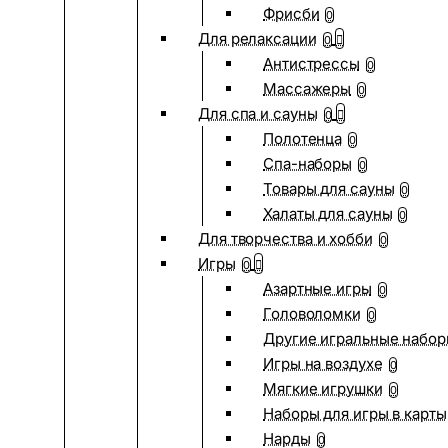
Фрисби
0
Для релаксации
0
Антистрессы
0
Массажеры
0
Для спа и сауны
0
Полотенца
0
Спа-наборы
0
Товары для сауны
0
Халаты для сауны
0
Для творчества и хобби
0
Игры
0
Азартные игры
0
Головоломки
0
Другие игральные набо
Игры на воздухе
0
Мягкие игрушки
0
Наборы для игры в карты
Нарды
0