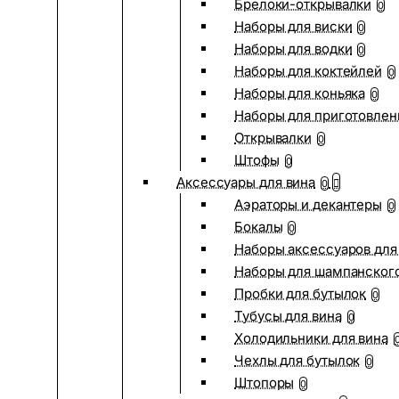
Брелоки-открывалки
0
Наборы для виски
0
Наборы для водки
0
Наборы для коктейлей
0
Наборы для коньяка
0
Наборы для приготовлен
Открывалки
0
Штофы
0
Аксессуары для вина
0
Аэраторы и декантеры
0
Бокалы
0
Наборы аксессуаров для
Наборы для шампанског
Пробки для бутылок
0
Тубусы для вина
0
Холодильники для вина
Чехлы для бутылок
0
Штопоры
0