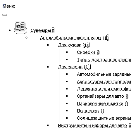
Меню
Сувениры
Автомобильные аксессуары
0
Для кузова
0
Скребки
0
Тросы для транспортиро
Для салона
0
Автомобильные зарядные
Аксессуары для торпеды
Держатели для смартфо
Органайзеры для авто
0
Парковочные визитки
0
Пылесосы
0
Солнцезащитные экраны
Инструменты и наборы для авто