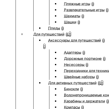
Пляжные игры
0
Развлекательные игры
0
Шахматы
0
Шашки
0
Пледы
0
Для путешествий
0
Аксессуары для путешествий
0
Адаптеры
0
Дорожные портмоне
0
Несессеры
0
Переходники для техник
Швейные наборы
0
Для активных путешествий
0
Бинокли
0
Водонепроницаемые ко
Карабины и держатели
0
Компасы
0