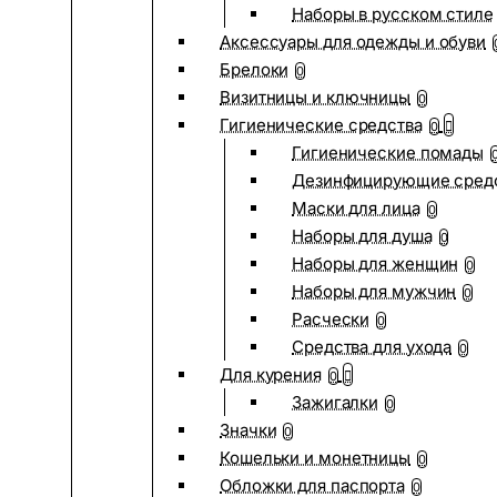
Наборы в русском стиле
Аксессуары для одежды и обуви
Брелоки
0
Визитницы и ключницы
0
Гигиенические средства
0
Гигиенические помады
Дезинфицирующие сред
Маски для лица
0
Наборы для душа
0
Наборы для женщин
0
Наборы для мужчин
0
Расчески
0
Средства для ухода
0
Для курения
0
Зажигалки
0
Значки
0
Кошельки и монетницы
0
Обложки для паспорта
0