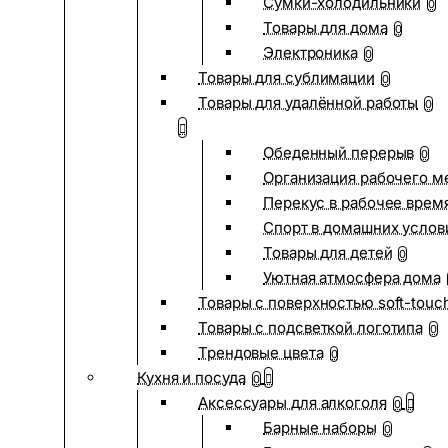
Сумки-холодильники
0
Товары для дома
0
Электроника
0
Товары для сублимации
0
Товары для удалённой работы
0
Обеденный перерыв
0
Организация рабочего м
Перекус в рабочее врем
Спорт в домашних услов
Товары для детей
0
Уютная атмосфера дома
Товары с поверхностью soft-touc
Товары с подсветкой логотипа
0
Трендовые цвета
0
Кухня и посуда
0
Аксессуары для алкоголя
0
Барные наборы
0