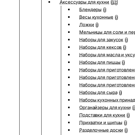
Аксессуары для кухни
0
Блендеры
0
Весы кухонные
0
Ложки
0
Мельницы для соли и пе
Наборы для закусок
0
Наборы для кексов
0
Наборы для масла и укс
Наборы для пиццы
0
Наборы для приготовлен
Наборы для приготовлен
Наборы для приготовлен
Наборы для сыра
0
Наборы кухонных прина
Органайзеры для кухни
0
Подставки для кухни
0
Прихватки и щипцы
0
Разделочные доски
0