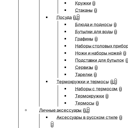
Кружки
0
Стаканы
0
Посуда
0
Блюда и подносы
0
Бутылки для воды
0
Графины
0
Наборы столовых прибо
Ножи и наборы ножей
0
Подставки для бутылок
0
Сервизы
0
Тарелки
0
Термокружки и термосы
0
Наборы с термосом
0
Термокружки
0
Термосы
0
Личные аксессуары
0
Аксессуары в русском стиле
0