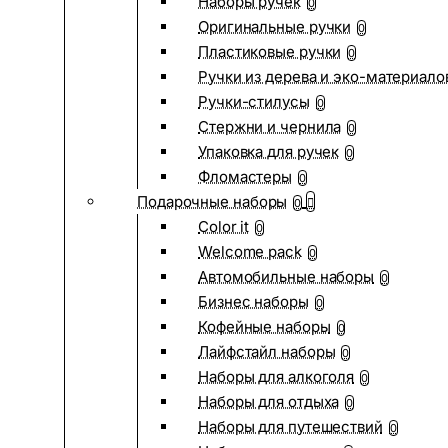
Наборы ручек
0
Оригинальные ручки
0
Пластиковые ручки
0
Ручки из дерева и эко-материало
Ручки-стилусы
0
Стержни и чернила
0
Упаковка для ручек
0
Фломастеры
0
Подарочные наборы
0
Color it
0
Welcome pack
0
Автомобильные наборы
0
Бизнес наборы
0
Кофейные наборы
0
Лайфстайл наборы
0
Наборы для алкоголя
0
Наборы для отдыха
0
Наборы для путешествий
0