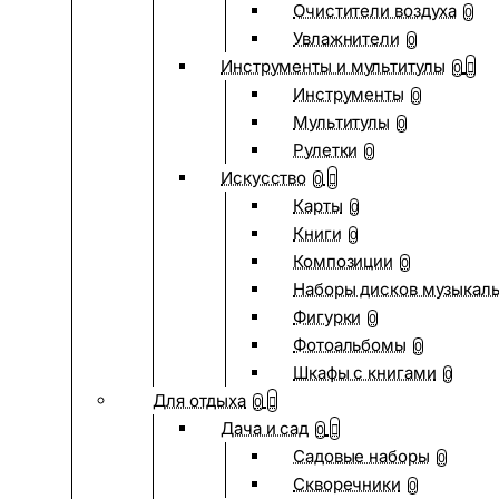
Очистители воздуха
0
Увлажнители
0
Инструменты и мультитулы
0
Инструменты
0
Мультитулы
0
Рулетки
0
Искусство
0
Карты
0
Книги
0
Композиции
0
Наборы дисков музыкал
Фигурки
0
Фотоальбомы
0
Шкафы с книгами
0
Для отдыха
0
Дача и сад
0
Садовые наборы
0
Скворечники
0