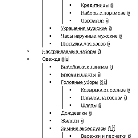
Кредитницы
0
Наборы с портмоне
0
Портмоне
0
Украшения мужские
0
Часы наручные мужские
0
Шкатулки для часов
0
Настраиваемые наборы
0
Одежда
0
Бейсболки и панамы
0
Брюки и шорты
0
Головные уборы
0
Козырьки от солнца
0
Повязки на голову
0
Шляпы
0
Дождевики
0
Жилеты
0
Зимние аксессуары
0
Варежки и перчатки
0