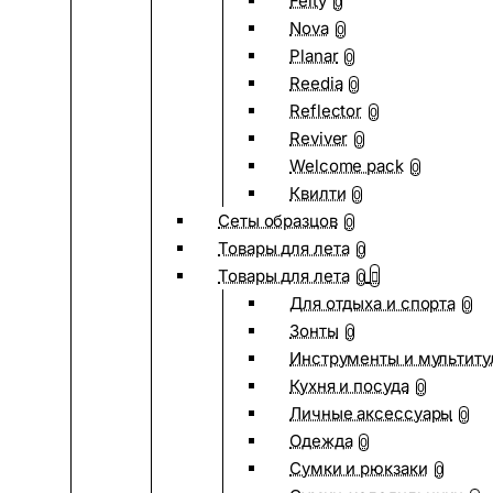
Felty
0
Nova
0
Planar
0
Reedia
0
Reflector
0
Reviver
0
Welcome pack
0
Квилти
0
Сеты образцов
0
Товары для лета
0
Товары для лета
0
Для отдыха и спорта
0
Зонты
0
Инструменты и мультиту
Кухня и посуда
0
Личные аксессуары
0
Одежда
0
Сумки и рюкзаки
0