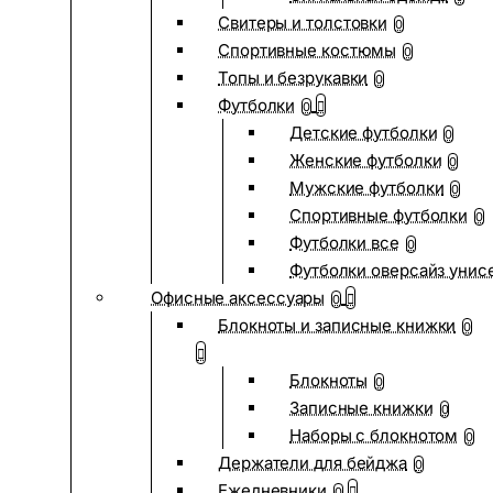
Свитеры и толстовки
0
Спортивные костюмы
0
Топы и безрукавки
0
Футболки
0
Детские футболки
0
Женские футболки
0
Мужские футболки
0
Спортивные футболки
0
Футболки все
0
Футболки оверсайз унис
Офисные аксессуары
0
Блокноты и записные книжки
0
Блокноты
0
Записные книжки
0
Наборы с блокнотом
0
Держатели для бейджа
0
Ежедневники
0