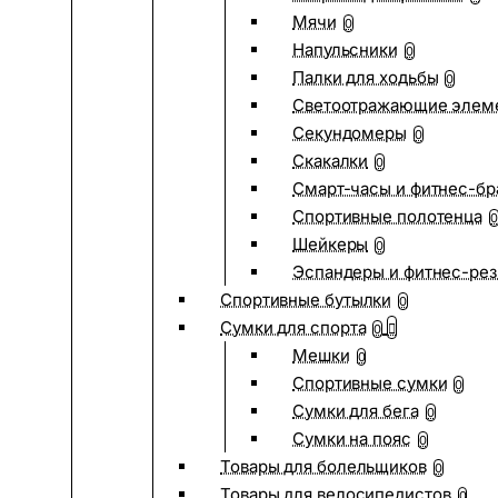
Мячи
0
Напульсники
0
Палки для ходьбы
0
Светоотражающие элем
Секундомеры
0
Скакалки
0
Смарт-часы и фитнес-бр
Спортивные полотенца
0
Шейкеры
0
Эспандеры и фитнес-рез
Спортивные бутылки
0
Сумки для спорта
0
Мешки
0
Спортивные сумки
0
Сумки для бега
0
Сумки на пояс
0
Товары для болельщиков
0
Товары для велосипедистов
0