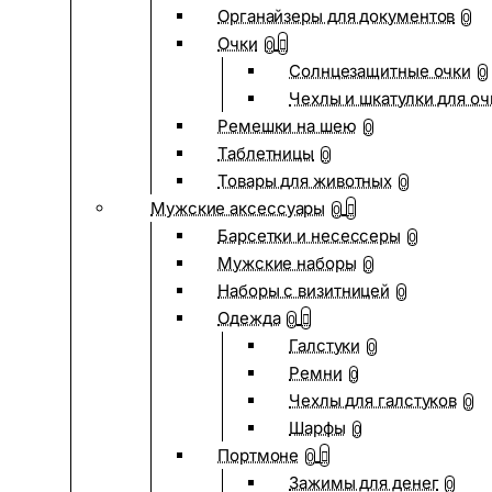
Органайзеры для документов
0
Очки
0
Солнцезащитные очки
0
Чехлы и шкатулки для оч
Ремешки на шею
0
Таблетницы
0
Товары для животных
0
Мужские аксессуары
0
Барсетки и несессеры
0
Мужские наборы
0
Наборы с визитницей
0
Одежда
0
Галстуки
0
Ремни
0
Чехлы для галстуков
0
Шарфы
0
Портмоне
0
Зажимы для денег
0