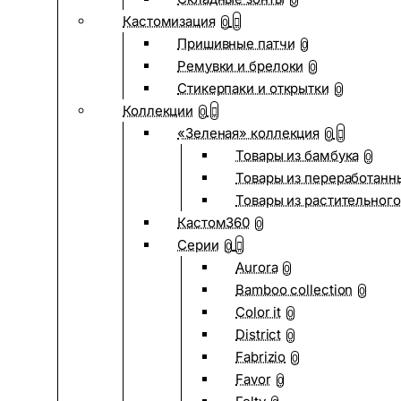
0
Кастомизация
0
Пришивные патчи
0
Ремувки и брелоки
0
Стикерпаки и открытки
0
Коллекции
0
«Зеленая» коллекция
0
Товары из бамбука
0
Товары из переработанн
Товары из растительного
Кастом360
0
Серии
0
Aurora
0
Bamboo collection
0
Color it
0
District
0
Fabrizio
0
Favor
0