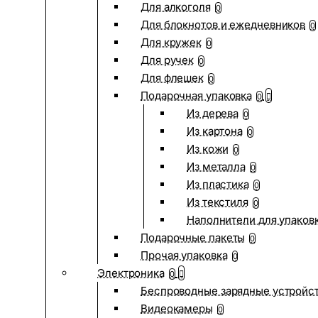
Для алкоголя
0
Для блокнотов и ежедневников
0
Для кружек
0
Для ручек
0
Для флешек
0
Подарочная упаковка
0
Из дерева
0
Из картона
0
Из кожи
0
Из металла
0
Из пластика
0
Из текстиля
0
Наполнители для упаков
Подарочные пакеты
0
Прочая упаковка
0
Электроника
0
Беспроводные зарядные устройств
Видеокамеры
0