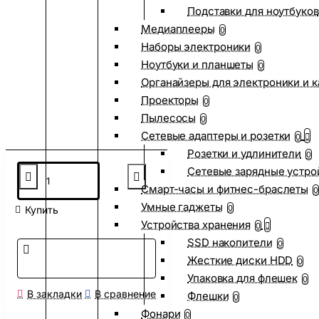
Подставки для ноутбуков
Медиаплееры
0
Наборы электроники
0
Ноутбуки и планшеты
0
Органайзеры для электроники и 
Проекторы
0
Пылесосы
0
Сетевые адаптеры и розетки
0
Розетки и удлинители
0
Сетевые зарядные устро
Смарт-часы и фитнес-браслеты
0
Умные гаджеты
0
Купить
Устройства хранения
0
SSD накопители
0
Жесткие диски HDD
0
Упаковка для флешек
0
В закладки
В сравнение
Флешки
0
Фонари
0