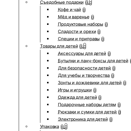
Съедобные подарки
0
Кофе и чай
0
Мёд и варенье
0
Продуктовые наборы
0
Сладости и орехи
0
Специи и приправы
0
Товары для детей
0
Аксессуары для детей
0
Бутылки и ланч-боксы для детей
Для безопасности детей
0
Для учебы и творчества
0
Зонты и дождевики для детей
0
Игры и игрушки
0
Одежда для детей
0
Подарочные наборы детям
0
Рюкзаки и сумки для детей
0
Электроника для детей
0
Упаковка
0