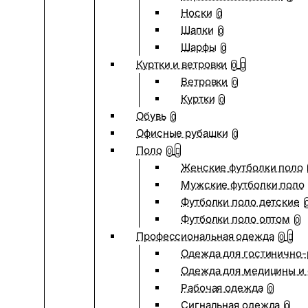
Носки
0
Шапки
0
Шарфы
0
Куртки и ветровки
0
Ветровки
0
Куртки
0
Обувь
0
Офисные рубашки
0
Поло
0
Женские футболки поло
Мужские футболки поло
Футболки поло детские
Футболки поло оптом
0
Профессиональная одежда
0
Одежда для гостинично
Одежда для медицины и 
Рабочая одежда
0
Сигнальная одежда
0