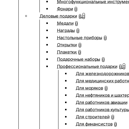
Многофункциональные инструме
Фонари
0
Деловые подарки
0
Медали
0
Награды
0
Настольные приборы
0
Открытки
0
Плакетки
0
Подарочные наборы
0
Профессиональные подарки
0
Для железнодорожнико
Для медицинских работ
Для моряков
0
Для нефтяников и шахте
Для работников авиации
Для работников культур
Для строителей
0
Для финансистов
0