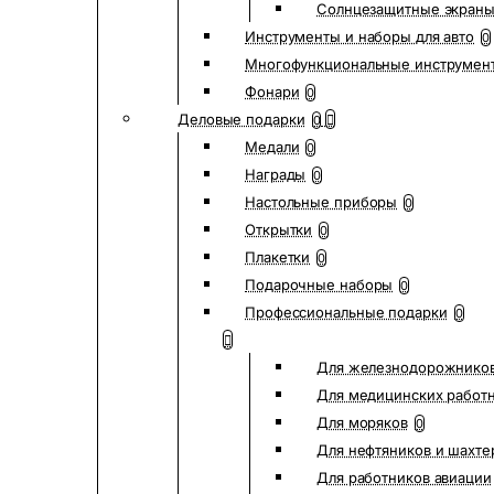
Солнцезащитные экран
Инструменты и наборы для авто
0
Многофункциональные инструмен
Фонари
0
Деловые подарки
0
Медали
0
Награды
0
Настольные приборы
0
Открытки
0
Плакетки
0
Подарочные наборы
0
Профессиональные подарки
0
Для железнодорожнико
Для медицинских работ
Для моряков
0
Для нефтяников и шахте
Для работников авиации