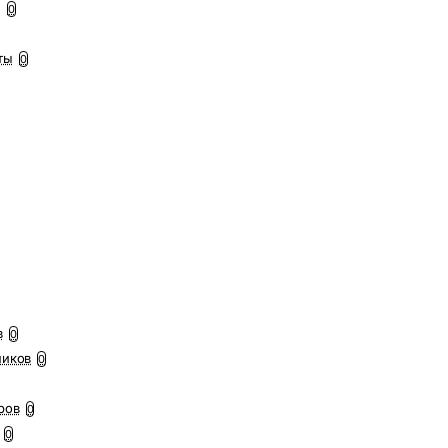
ы
0
ты
0
в
0
ников
0
ров
0
0