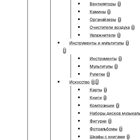
Вентиляторы
0
Камины
0
Органайзеры
0
Очистители воздуха
0
Увлажнители
0
Инструменты и мультитулы
0
Инструменты
0
Мультитулы
0
Рулетки
0
Искусство
0
Карты
0
Книги
0
Композиции
0
Наборы дисков музыкал
Фигурки
0
Фотоальбомы
0
Шкафы с книгами
0