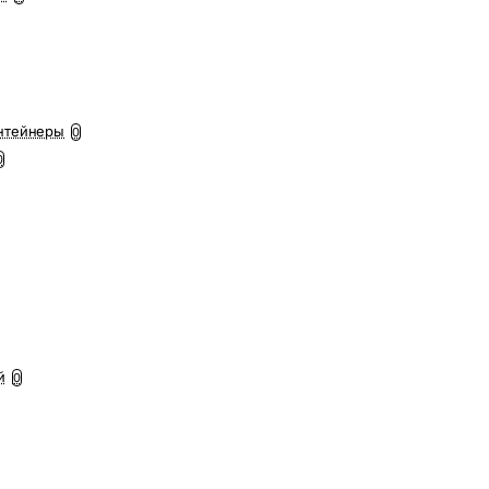
нтейнеры
0
0
й
0