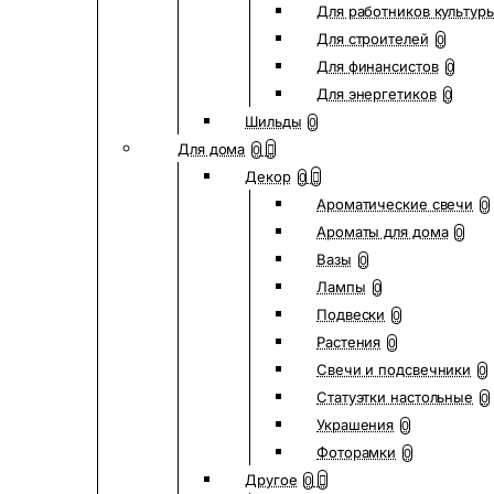
Для работников культур
Для строителей
0
Для финансистов
0
Для энергетиков
0
Шильды
0
Для дома
0
Декор
0
Ароматические свечи
0
Ароматы для дома
0
Вазы
0
Лампы
0
Подвески
0
Растения
0
Свечи и подсвечники
0
Статуэтки настольные
0
Украшения
0
Фоторамки
0
Другое
0