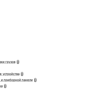
вки грузов
0
е устройства
0
 и приборной панели
0
на
0