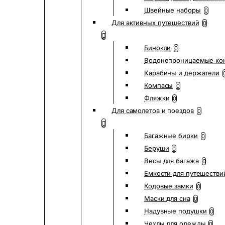
Швейные наборы
0
Для активных путешествий
0
Бинокли
0
Водонепроницаемые ко
Карабины и держатели
Компасы
0
Фляжки
0
Для самолетов и поездов
0
Багажные бирки
0
Беруши
0
Весы для багажа
0
Емкости для путешестви
Кодовые замки
0
Маски для сна
0
Надувные подушки
0
Чехлы для одежды
0