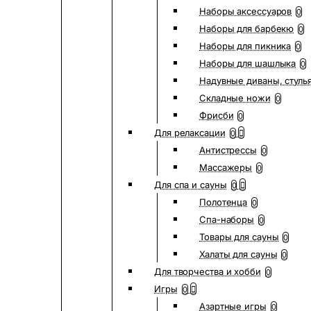
Наборы аксессуаров
0
Наборы для барбекю
0
Наборы для пикника
0
Наборы для шашлыка
0
Надувные диваны, стуль
Складные ножи
0
Фрисби
0
Для релаксации
0
Антистрессы
0
Массажеры
0
Для спа и сауны
0
Полотенца
0
Спа-наборы
0
Товары для сауны
0
Халаты для сауны
0
Для творчества и хобби
0
Игры
0
Азартные игры
0