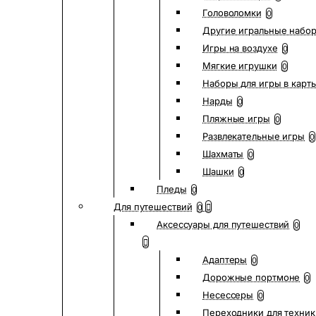
Головоломки
0
Другие игральные набо
Игры на воздухе
0
Мягкие игрушки
0
Наборы для игры в карт
Нарды
0
Пляжные игры
0
Развлекательные игры
0
Шахматы
0
Шашки
0
Пледы
0
Для путешествий
0
Аксессуары для путешествий
0
Адаптеры
0
Дорожные портмоне
0
Несессеры
0
Переходники для техник