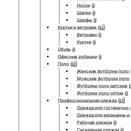
Носки
0
Шапки
0
Шарфы
0
Куртки и ветровки
0
Ветровки
0
Куртки
0
Обувь
0
Офисные рубашки
0
Поло
0
Женские футболки поло
Мужские футболки поло
Футболки поло детские
Футболки поло оптом
0
Профессиональная одежда
0
Одежда для гостинично
Одежда для медицины и 
Рабочая одежда
0
Сигнальная одежда
0