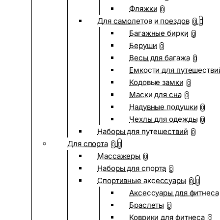
Фляжки
0
Для самолетов и поездов
0
Багажные бирки
0
Беруши
0
Весы для багажа
0
Емкости для путешестви
Кодовые замки
0
Маски для сна
0
Надувные подушки
0
Чехлы для одежды
0
Наборы для путешествий
0
Для спорта
0
Массажеры
0
Наборы для спорта
0
Спортивные аксессуары
0
Аксессуары для фитнеса
Браслеты
0
Коврики для фитнеса
0