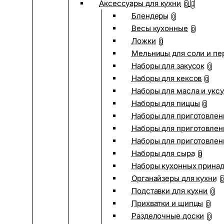
Аксессуары для кухни
0
Блендеры
0
Весы кухонные
0
Ложки
0
Мельницы для соли и пе
Наборы для закусок
0
Наборы для кексов
0
Наборы для масла и укс
Наборы для пиццы
0
Наборы для приготовлен
Наборы для приготовлен
Наборы для приготовлен
Наборы для сыра
0
Наборы кухонных прина
Органайзеры для кухни
0
Подставки для кухни
0
Прихватки и щипцы
0
Разделочные доски
0