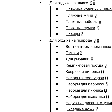
Для отдыха на пляже
0
Пляжные коврики и цино
Пляжные мячи
0
Пляжные наборы
0
Пляжные сумки
0
Сланцы
0
Для отдыха на природе
0
Вентиляторы карманные
Гамаки
0
Для рыбалки
0
Кемпинговая посуда
0
Коврики и циновки
0
Наборы аксессуаров
0
Наборы для барбекю
0
Наборы для пикника
0
Наборы для шашлыка
0
Надувные диваны, стулья
Складные ножи
0