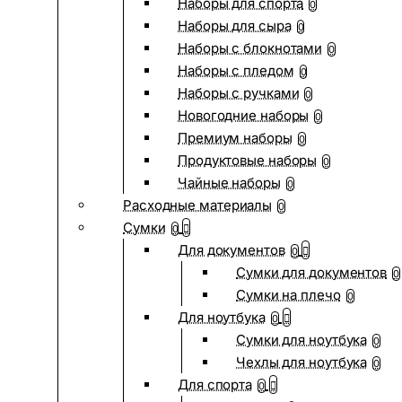
Наборы для спорта
0
Наборы для сыра
0
Наборы с блокнотами
0
Наборы с пледом
0
Наборы с ручками
0
Новогодние наборы
0
Премиум наборы
0
Продуктовые наборы
0
Чайные наборы
0
Расходные материалы
0
Сумки
0
Для документов
0
Сумки для документов
0
Сумки на плечо
0
Для ноутбука
0
Сумки для ноутбука
0
Чехлы для ноутбука
0
Для спорта
0