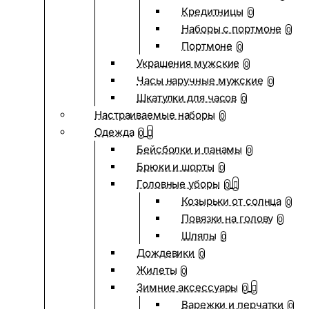
Кредитницы
0
Наборы с портмоне
0
Портмоне
0
Украшения мужские
0
Часы наручные мужские
0
Шкатулки для часов
0
Настраиваемые наборы
0
Одежда
0
Бейсболки и панамы
0
Брюки и шорты
0
Головные уборы
0
Козырьки от солнца
0
Повязки на голову
0
Шляпы
0
Дождевики
0
Жилеты
0
Зимние аксессуары
0
Варежки и перчатки
0