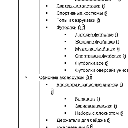
Свитеры и толстовки
0
Спортивные костюмы
0
Топы и безрукавки
0
Футболки
0
Детские футболки
0
Женские футболки
0
Мужские футболки
0
Спортивные футболки
0
Футболки все
0
Футболки оверсайз унис
Офисные аксессуары
0
Блокноты и записные книжки
0
Блокноты
0
Записные книжки
0
Наборы с блокнотом
0
Держатели для бейджа
0
Ежедневники
0