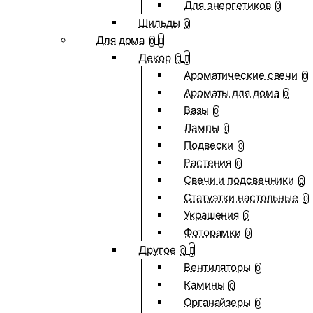
Для энергетиков
0
Шильды
0
Для дома
0
Декор
0
Ароматические свечи
0
Ароматы для дома
0
Вазы
0
Лампы
0
Подвески
0
Растения
0
Свечи и подсвечники
0
Статуэтки настольные
0
Украшения
0
Фоторамки
0
Другое
0
Вентиляторы
0
Камины
0
Органайзеры
0