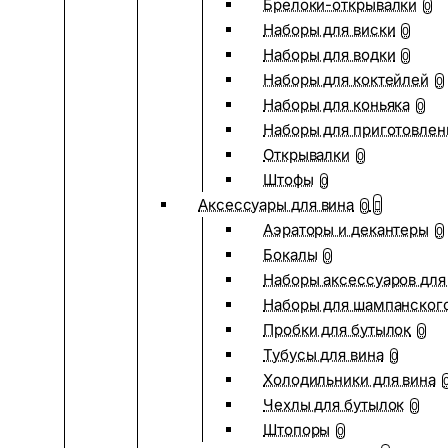
Брелоки-открывалки
0
Наборы для виски
0
Наборы для водки
0
Наборы для коктейлей
0
Наборы для коньяка
0
Наборы для приготовлен
Открывалки
0
Штофы
0
Аксессуары для вина
0
Аэраторы и декантеры
0
Бокалы
0
Наборы аксессуаров для
Наборы для шампанског
Пробки для бутылок
0
Тубусы для вина
0
Холодильники для вина
Чехлы для бутылок
0
Штопоры
0