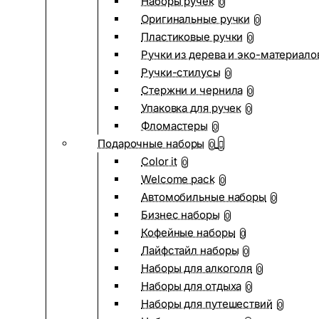
Наборы ручек
0
Оригинальные ручки
0
Пластиковые ручки
0
Ручки из дерева и эко-материало
Ручки-стилусы
0
Стержни и чернила
0
Упаковка для ручек
0
Фломастеры
0
Подарочные наборы
0
Color it
0
Welcome pack
0
Автомобильные наборы
0
Бизнес наборы
0
Кофейные наборы
0
Лайфстайл наборы
0
Наборы для алкоголя
0
Наборы для отдыха
0
Наборы для путешествий
0