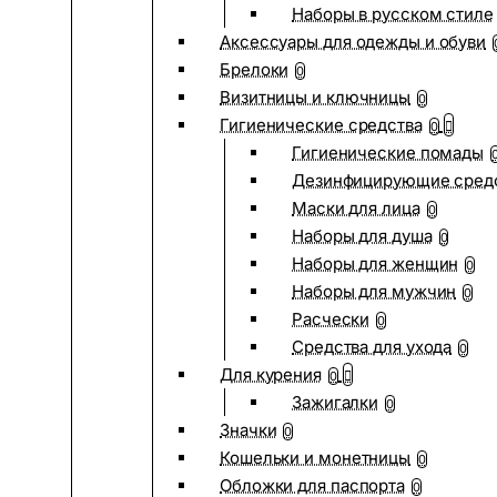
Наборы в русском стиле
Аксессуары для одежды и обуви
Брелоки
0
Визитницы и ключницы
0
Гигиенические средства
0
Гигиенические помады
Дезинфицирующие сред
Маски для лица
0
Наборы для душа
0
Наборы для женщин
0
Наборы для мужчин
0
Расчески
0
Средства для ухода
0
Для курения
0
Зажигалки
0
Значки
0
Кошельки и монетницы
0
Обложки для паспорта
0