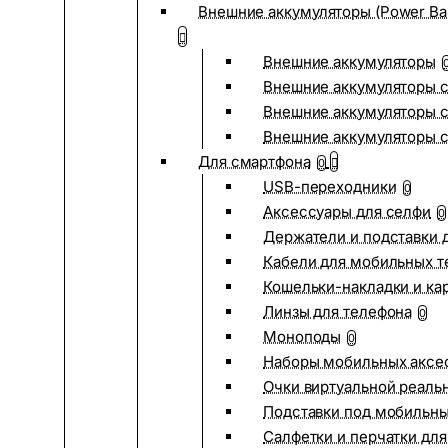
Внешние аккумуляторы (Power Ba
Внешние аккумуляторы
Внешние аккумуляторы с
Внешние аккумуляторы с
Внешние аккумуляторы 
Для смартфона
0
USB-переходники
0
Аксессуары для селфи
0
Держатели и подставки 
Кабели для мобильных т
Кошельки-накладки и ка
Линзы для телефона
0
Моноподы
0
Наборы мобильных аксе
Очки виртуальной реаль
Подставки под мобильн
Салфетки и перчатки для