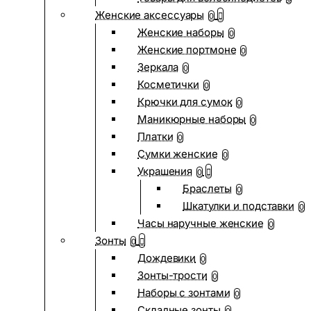
Женские аксессуары
0
Женские наборы
0
Женские портмоне
0
Зеркала
0
Косметички
0
Крючки для сумок
0
Маникюрные наборы
0
Платки
0
Сумки женские
0
Украшения
0
Браслеты
0
Шкатулки и подставки
0
Часы наручные женские
0
Зонты
0
Дождевики
0
Зонты-трости
0
Наборы с зонтами
0
Складные зонты