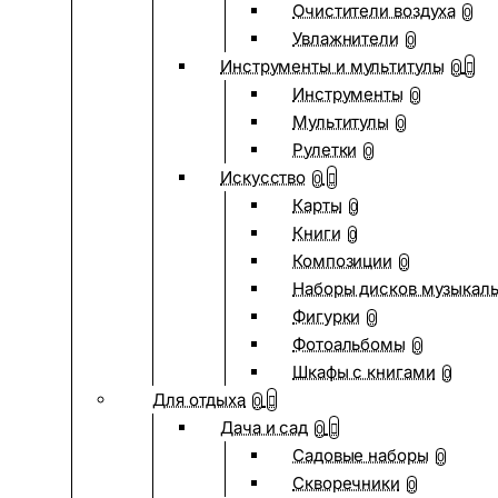
Очистители воздуха
0
Увлажнители
0
Инструменты и мультитулы
0
Инструменты
0
Мультитулы
0
Рулетки
0
Искусство
0
Карты
0
Книги
0
Композиции
0
Наборы дисков музыкал
Фигурки
0
Фотоальбомы
0
Шкафы с книгами
0
Для отдыха
0
Дача и сад
0
Садовые наборы
0
Скворечники
0