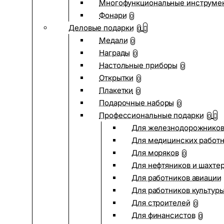
Многофункциональные инструме
Фонари
0
Деловые подарки
0
Медали
0
Награды
0
Настольные приборы
0
Открытки
0
Плакетки
0
Подарочные наборы
0
Профессиональные подарки
0
Для железнодорожнико
Для медицинских работ
Для моряков
0
Для нефтяников и шахте
Для работников авиации
Для работников культур
Для строителей
0
Для финансистов
0