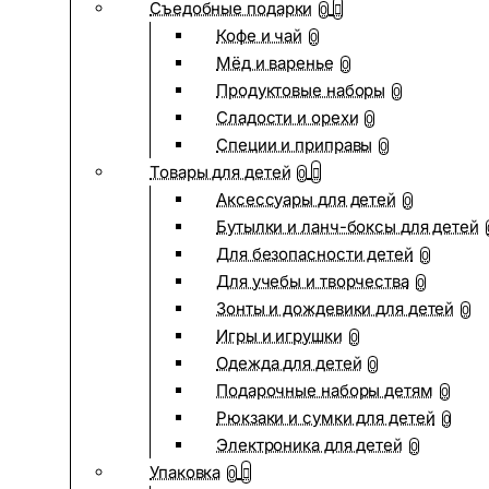
Съедобные подарки
0
Кофе и чай
0
Мёд и варенье
0
Продуктовые наборы
0
Сладости и орехи
0
Специи и приправы
0
Товары для детей
0
Аксессуары для детей
0
Бутылки и ланч-боксы для детей
Для безопасности детей
0
Для учебы и творчества
0
Зонты и дождевики для детей
0
Игры и игрушки
0
Одежда для детей
0
Подарочные наборы детям
0
Рюкзаки и сумки для детей
0
Электроника для детей
0
Упаковка
0