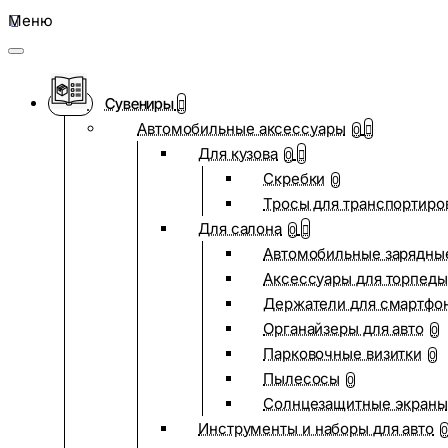
Меню
Сувениры
Автомобильные аксессуары
0
Для кузова
0
Скребки
0
Тросы для транспортиро
Для салона
0
Автомобильные зарядные
Аксессуары для торпеды
Держатели для смартфо
Органайзеры для авто
0
Парковочные визитки
0
Пылесосы
0
Солнцезащитные экраны
Инструменты и наборы для авто