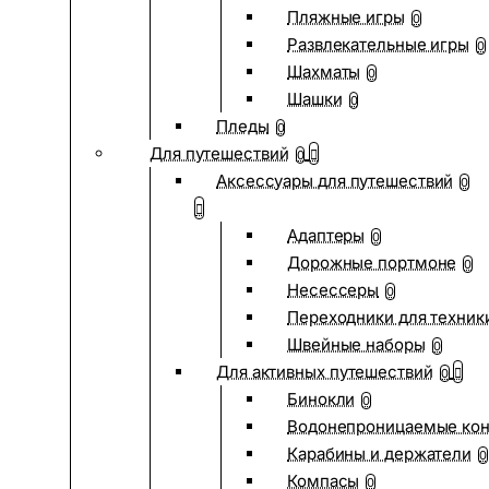
Пляжные игры
0
Развлекательные игры
0
Шахматы
0
Шашки
0
Пледы
0
Для путешествий
0
Аксессуары для путешествий
0
Адаптеры
0
Дорожные портмоне
0
Несессеры
0
Переходники для техник
Швейные наборы
0
Для активных путешествий
0
Бинокли
0
Водонепроницаемые ко
Карабины и держатели
0
Компасы
0