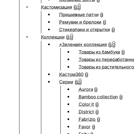
0
Кастомизация
0
Пришивные патчи
0
Ремувки и брелоки
0
Стикерпаки и открытки
0
Коллекции
0
«Зеленая» коллекция
0
Товары из бамбука
0
Товары из переработанн
Товары из растительного
Кастом360
0
Серии
0
Aurora
0
Bamboo collection
0
Color it
0
District
0
Fabrizio
0
Favor
0