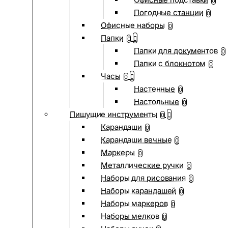
0
Погодные станции
0
Офисные наборы
0
Папки
0
Папки для документов
0
Папки с блокнотом
0
Часы
0
Настенные
0
Настольные
0
Пишущие инструменты
0
Карандаши
0
Карандаши вечные
0
Маркеры
0
Металлические ручки
0
Наборы для рисования
0
Наборы карандашей
0
Наборы маркеров
0
Наборы мелков
0