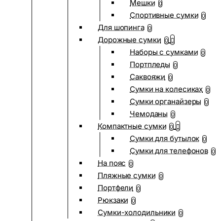
Мешки
0
Спортивные сумки
0
Для шопинга
0
Дорожные сумки
0
Наборы с сумками
0
Портпледы
0
Саквояжи
0
Сумки на колесиках
0
Сумки органайзеры
0
Чемоданы
0
Компактные сумки
0
Сумки для бутылок
0
Сумки для телефонов
0
На пояс
0
Пляжные сумки
0
Портфели
0
Рюкзаки
0
Сумки-холодильники
0