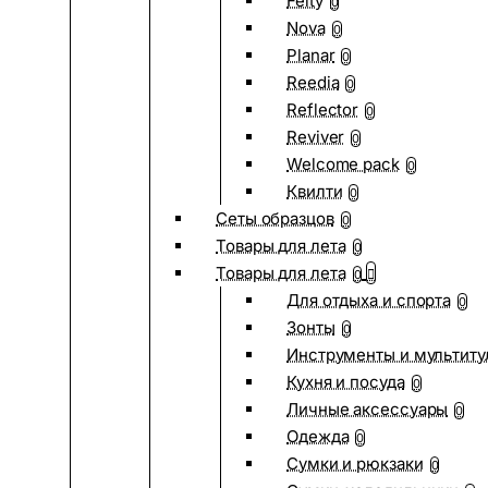
Felty
0
Nova
0
Planar
0
Reedia
0
Reflector
0
Reviver
0
Welcome pack
0
Квилти
0
Сеты образцов
0
Товары для лета
0
Товары для лета
0
Для отдыха и спорта
0
Зонты
0
Инструменты и мультиту
Кухня и посуда
0
Личные аксессуары
0
Одежда
0
Сумки и рюкзаки
0