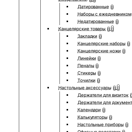
Датированные
0
Наборы с ежедневником
Недатированные
0
Канцелярские товары
0
Закладки
0
Канцелярские наборы
0
Канцелярские ножи
0
Линейки
0
Пеналы
0
Стикеры
0
Точилки
0
Настольные аксессуары
0
Держатели для визиток
Держатели для докумен
Календари
0
Калькуляторы
0
Настольные приборы
0
Офисные подставки