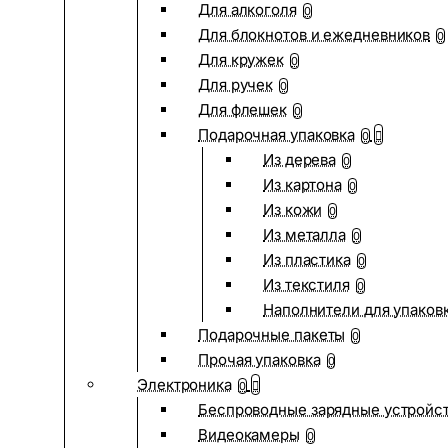
Для алкоголя
0
Для блокнотов и ежедневников
0
Для кружек
0
Для ручек
0
Для флешек
0
Подарочная упаковка
0
Из дерева
0
Из картона
0
Из кожи
0
Из металла
0
Из пластика
0
Из текстиля
0
Наполнители для упаков
Подарочные пакеты
0
Прочая упаковка
0
Электроника
0
Беспроводные зарядные устройств
Видеокамеры
0