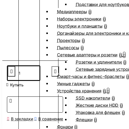
Подставки для ноутбуков
Медиаплееры
0
Наборы электроники
0
Ноутбуки и планшеты
0
Органайзеры для электроники и 
Проекторы
0
Пылесосы
0
Сетевые адаптеры и розетки
0
Розетки и удлинители
0
Сетевые зарядные устро
Смарт-часы и фитнес-браслеты
0
Умные гаджеты
0
Купить
Устройства хранения
0
SSD накопители
0
Жесткие диски HDD
0
Упаковка для флешек
0
В закладки
В сравнение
Флешки
0
Фонари
0