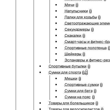
Мячи
0
Напульсники
0
Палки для ходьбы
0
Светоотражающие элем
Секундомеры
0
Скакалки
0
Смарт-часы и фитнес-бр
Спортивные полотенца
0
Шейкеры
0
Эспандеры и фитнес-рез
Спортивные бутылки
0
Сумки для спорта
0
Мешки
0
Спортивные сумки
0
Сумки для бега
0
Сумки на пояс
0
Товары для болельщиков
0
Товары для велосипедистов
0