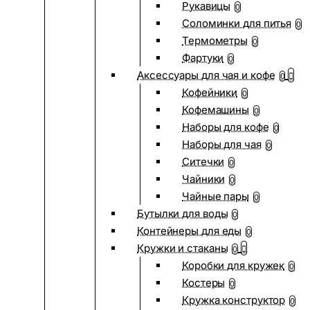
Рукавицы
0
Соломинки для питья
0
Термометры
0
Фартуки
0
Аксессуары для чая и кофе
0
Кофейники
0
Кофемашины
0
Наборы для кофе
0
Наборы для чая
0
Ситечки
0
Чайники
0
Чайные пары
0
Бутылки для воды
0
Контейнеры для еды
0
Кружки и стаканы
0
Коробки для кружек
0
Костеры
0
Кружка конструктор
0