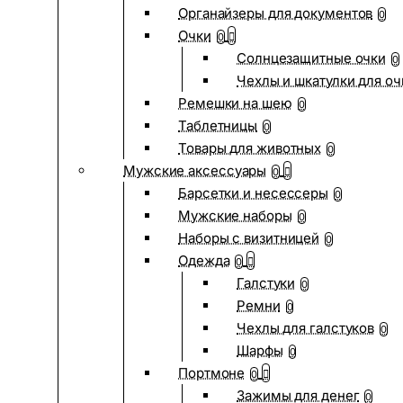
Органайзеры для документов
0
Очки
0
Солнцезащитные очки
0
Чехлы и шкатулки для оч
Ремешки на шею
0
Таблетницы
0
Товары для животных
0
Мужские аксессуары
0
Барсетки и несессеры
0
Мужские наборы
0
Наборы с визитницей
0
Одежда
0
Галстуки
0
Ремни
0
Чехлы для галстуков
0
Шарфы
0
Портмоне
0
Зажимы для денег
0