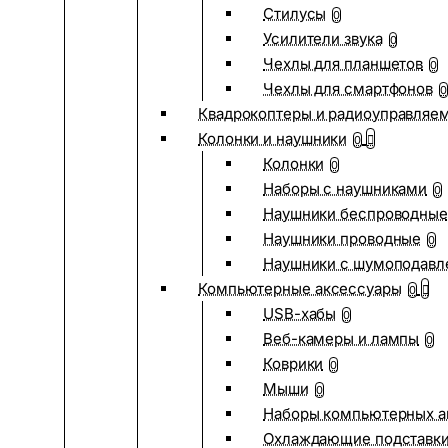
Стилусы
0
Усилители звука
0
Чехлы для планшетов
0
Чехлы для смартфонов
0
Квадрокоптеры и радиоуправляе
Колонки и наушники
0
Колонки
0
Наборы с наушниками
0
Наушники беспроводные
Наушники проводные
0
Наушники с шумоподав
Компьютерные аксессуары
0
USB-хабы
0
Веб-камеры и лампы
0
Коврики
0
Мыши
0
Наборы компьютерных а
Охлаждающие подставк