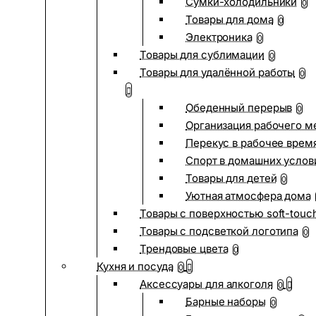
Сумки-холодильники
0
Товары для дома
0
Электроника
0
Товары для сублимации
0
Товары для удалённой работы
0
Обеденный перерыв
0
Организация рабочего м
Перекус в рабочее врем
Спорт в домашних услов
Товары для детей
0
Уютная атмосфера дома
Товары с поверхностью soft-touc
Товары с подсветкой логотипа
0
Трендовые цвета
0
Кухня и посуда
0
Аксессуары для алкоголя
0
Барные наборы
0