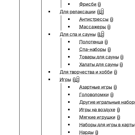
Фрисби
0
Для релаксации
0
Антистрессы
0
Массажеры
0
Для спа и сауны
0
Полотенца
0
Спа-наборы
0
Товары для сауны
0
Халаты для сауны
0
Для творчества и хобби
0
Игры
0
Азартные игры
0
Головоломки
0
Другие игральные набо
Игры на воздухе
0
Мягкие игрушки
0
Наборы для игры в карты
Нарды
0