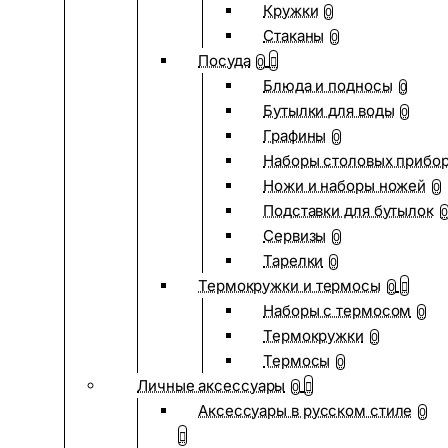
Кружки
0
Стаканы
0
Посуда
0
Блюда и подносы
0
Бутылки для воды
0
Графины
0
Наборы столовых прибо
Ножи и наборы ножей
0
Подставки для бутылок
0
Сервизы
0
Тарелки
0
Термокружки и термосы
0
Наборы с термосом
0
Термокружки
0
Термосы
0
Личные аксессуары
0
Аксессуары в русском стиле
0